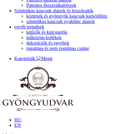
Patentos ékszeralkatrészek
Szintetikus kaucsuk alapok és hozzávalók
köztesek és gyöngyök kaucsuk karkötőhöz
szintetikus kaucsuk nyaklánc alapok
egyéb termékek
kitűzők és kulcstartók
műköröm kellékek
dekorációk és egyebek
rugalmas és nem rugalmas csipke
Kategóriák
HU
EN