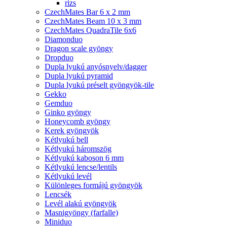
rizs
CzechMates Bar 6 x 2 mm
CzechMates Beam 10 x 3 mm
CzechMates QuadraTile 6x6
Diamonduo
Dragon scale gyöngy
Dropduo
Dupla lyukú anyósnyelv/dagger
Dupla lyukú pyramid
Dupla lyukú préselt gyöngyök-tile
Gekko
Gemduo
Ginko gyöngy
Honeycomb gyöngy
Kerek gyöngyök
Kétlyukú bell
Kétlyukú háromszög
Kétlyukú kaboson 6 mm
Kétlyukú lencse/lentils
Kétlyukú levél
Különleges formájú gyöngyök
Lencsék
Levél alakú gyöngyök
Masnigyöngy (farfalle)
Miniduo