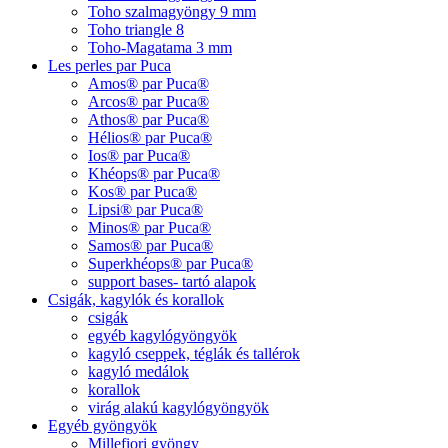
Toho szalmagyöngy 9 mm
Toho triangle 8
Toho-Magatama 3 mm
Les perles par Puca
Amos® par Puca®
Arcos® par Puca®
Athos® par Puca®
Hélios® par Puca®
Ios® par Puca®
Khéops® par Puca®
Kos® par Puca®
Lipsi® par Puca®
Minos® par Puca®
Samos® par Puca®
Superkhéops® par Puca®
support bases- tartó alapok
Csigák, kagylók és korallok
csigák
egyéb kagylógyöngyök
kagyló cseppek, téglák és tallérok
kagyló medálok
korallok
virág alakú kagylógyöngyök
Egyéb gyöngyök
Millefiori gyöngy