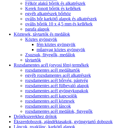
Félkör alakú bőrök és alkatrészek
Kerek fonott bőrök és kellékek
egyéb alkatrészek bőrhöz
ovális bőr karkötő alapok és alkatrészek
ovális bőrök 10 x 4,5 mm és kellékek
parafa alapok
Köztesek, távtartók és medálok
Köztes gyöngyök
fém köztes gyöngyök
mûanyag köztes gyöngyök
Zsuzsuk, fityegők, medálok
távtartók
Rozsdamentes acél (orvosi fém) termékek
rozsdamentes acél medáltartók
egyéb rozsdamentes acél alkatrészek
rozsdamentes acél bőrvég, pántvég
rozsdamentes acél fülbevaló alapok
rozsdamentes acél gyöngykupakok
rozsdamentes acél kapcsolók
rozsdamentes acél köztesek
rozsdamentes acél láncok
rozsdamentes acél medálok, figyegők
Drótékszerekhez drótok
Ékszerdobozok, ajándéktasakok, gyöngytartó dobozok
Láncok, nyaklánc, karkötő alapok