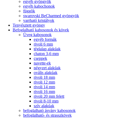
egyéb gyöngyök
egyéb kabochonok
függõk
swarovski BeCharmed gyöngyök
varrható kristályok
Tenyésztett gyöngy
Befoglalható kabosonok és kövek
Üveg kabosonok
egyéb formák
rivoli 6 mm
téglalap alakúak
chaton 3-6 mm
cseppek
navette-ek
négyzet alakúak
ovális alakúak
rivoli 18 mm
rivoli 12 mm
rivoli 14 mm
rivoli 16 mm
rivoli 20 mm felett
rivoli 8-10 mm
szív alakúak
befoglalható ásvány kabosonok
befoglalható- és strasszkövek