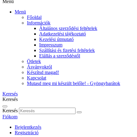
Menü
Menü
Főoldal
Információk
Általános szerződési feltételek
Adatkezelési tájékoztató
Kezelési útmutató
Impresszum
Szállítási és fizetési feltételek
Elállás a szerződéstől
Ötletek
Ásványokról
Készítsd magad!
Kapcsolat
Mutasd meg mi készült belőle! - Gyöngybarátok
Keresés
Keresés
Keresés
Fiókom
Bejelentkezés
Regisztráció