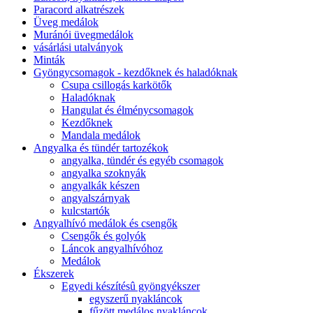
Paracord alkatrészek
Üveg medálok
Muránói üvegmedálok
vásárlási utalványok
Minták
Gyöngycsomagok - kezdőknek és haladóknak
Csupa csillogás karkötők
Haladóknak
Hangulat és élménycsomagok
Kezdőknek
Mandala medálok
Angyalka és tündér tartozékok
angyalka, tündér és egyéb csomagok
angyalka szoknyák
angyalkák készen
angyalszárnyak
kulcstartók
Angyalhívó medálok és csengők
Csengők és golyók
Láncok angyalhívóhoz
Medálok
Ékszerek
Egyedi készítésû gyöngyékszer
egyszerű nyakláncok
fűzött medálos nyakláncok