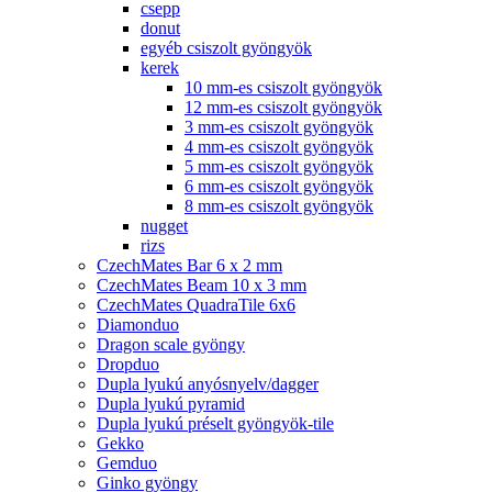
csepp
donut
egyéb csiszolt gyöngyök
kerek
10 mm-es csiszolt gyöngyök
12 mm-es csiszolt gyöngyök
3 mm-es csiszolt gyöngyök
4 mm-es csiszolt gyöngyök
5 mm-es csiszolt gyöngyök
6 mm-es csiszolt gyöngyök
8 mm-es csiszolt gyöngyök
nugget
rizs
CzechMates Bar 6 x 2 mm
CzechMates Beam 10 x 3 mm
CzechMates QuadraTile 6x6
Diamonduo
Dragon scale gyöngy
Dropduo
Dupla lyukú anyósnyelv/dagger
Dupla lyukú pyramid
Dupla lyukú préselt gyöngyök-tile
Gekko
Gemduo
Ginko gyöngy