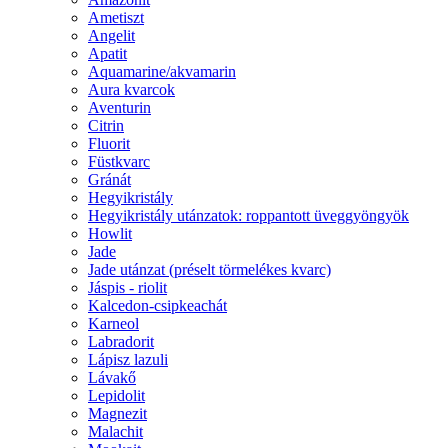
Ametiszt
Angelit
Apatit
Aquamarine/akvamarin
Aura kvarcok
Aventurin
Citrin
Fluorit
Füstkvarc
Gránát
Hegyikristály
Hegyikristály utánzatok: roppantott üveggyöngyök
Howlit
Jade
Jade utánzat (préselt törmelékes kvarc)
Jáspis - riolit
Kalcedon-csipkeachát
Karneol
Labradorit
Lápisz lazuli
Lávakő
Lepidolit
Magnezit
Malachit