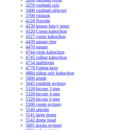
3259 varrható szív
3400 varrható négyzet
3700 virágok
4228 Navette
4230 lemon fancy stone
4320 Csepp kabochon
4327 csepp kabochon
4439 square ring
4470 square
4744 virág kabochon
4745 csillag kabochon
4754 starbloom
4778 Fatima keze
4884 xilion szív kabochon
5000 gömb
5045 rondelle gyöngy
5328 bicone 3 mm
5328 bicone 4 mm
5328 bicone 6 mm
5500 csepp gyöngy
5540 artemis
5541 large dome
5542 dome bead
5601 kocka gyöngy