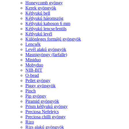
Honeycomb gyöngy
Kerek gyöngyök
Kétlyukú bell
Kétlyukú háromszög
Kétlyukú kaboson 6 mm
Kétlyukú lencse/lentils
Kétlyukú levél
Különleges formájú gyöngyök
Lencsék
Levél alakú gyöngyök
Masnigyöngy (farfalle)
Miniduo
Mobyduo
NIB-BIT
O-bead
Pellet gyöngy
Piggy gyöngyök
Pinch
Pip gyöngy
Piramid gyöngyök
Prism kétlyukú gyöngy
Preciosa Nefelejcs
Preciosa chilli gyöngy
Rizo
Rizs alakú gyöngyök