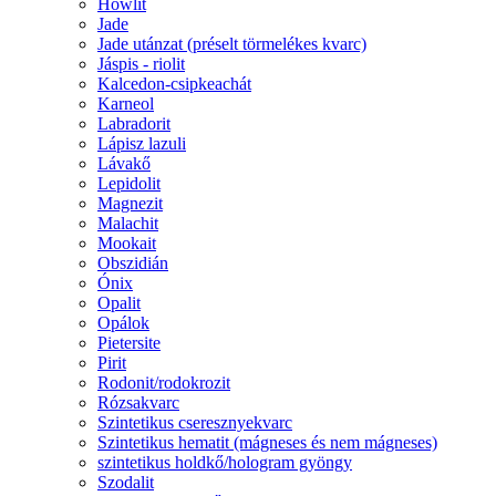
Howlit
Jade
Jade utánzat (préselt törmelékes kvarc)
Jáspis - riolit
Kalcedon-csipkeachát
Karneol
Labradorit
Lápisz lazuli
Lávakő
Lepidolit
Magnezit
Malachit
Mookait
Obszidián
Ónix
Opalit
Opálok
Pietersite
Pirit
Rodonit/rodokrozit
Rózsakvarc
Szintetikus cseresznyekvarc
Szintetikus hematit (mágneses és nem mágneses)
szintetikus holdkő/hologram gyöngy
Szodalit