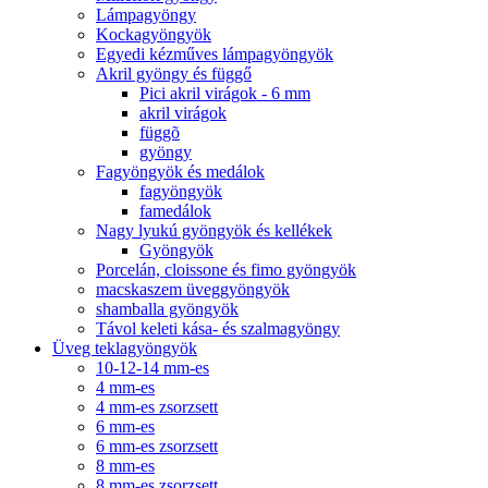
Lámpagyöngy
Kockagyöngyök
Egyedi kézműves lámpagyöngyök
Akril gyöngy és függő
Pici akril virágok - 6 mm
akril virágok
függõ
gyöngy
Fagyöngyök és medálok
fagyöngyök
famedálok
Nagy lyukú gyöngyök és kellékek
Gyöngyök
Porcelán, cloissone és fimo gyöngyök
macskaszem üveggyöngyök
shamballa gyöngyök
Távol keleti kása- és szalmagyöngy
Üveg teklagyöngyök
10-12-14 mm-es
4 mm-es
4 mm-es zsorzsett
6 mm-es
6 mm-es zsorzsett
8 mm-es
8 mm-es zsorzsett