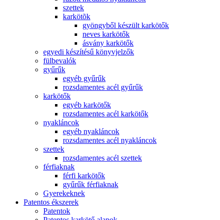
szettek
karkötõk
gyöngyből készült karkötők
neves karkötők
ásvány karkötők
egyedi készítésű könyvjelzők
fülbevalók
gyűrűk
egyéb gyűrűk
rozsdamentes acél gyűrűk
karkötők
egyéb karkötők
rozsdamentes acél karkötők
nyakláncok
egyéb nyakláncok
rozsdamentes acél nyakláncok
szettek
rozsdamentes acél szettek
férfiaknak
férfi karkötők
gyűrűk férfiaknak
Gyerekeknek
Patentos ékszerek
Patentok
Patentos karkötő alapok