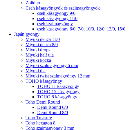
Zoliduo
Cseh kásagyöngyök és szalmagyöngyök
cseh kásagyöngy 9/0
cseh kásagyöngy 11/0
cseh szalmagyöngy
cseh kásagyöngy 6/0, 7/0, 10/0, 12/0, 13/0, 15/0
Japán gyöngy
Miyuki delica 11/0
Miyuki delica 8/0
Miyuki drops
Miyuki half tila
Miyuki kocka
Miyuki szalmagyöngy 6 mm
Miyuki tila
Miyuki twist szalmagyöngy 12 mm
TOHO kásagyöngy
TOHO 11 kásagyöngy
TOHO 15 kásagyöngy
TOHO 8 kásagyöngy
Toho Demi Round
Demi Round 6/0
Demi Round 8/0
Toho Treasure
Toho hexagon 8
Toho szalmagyöngy 3 mm