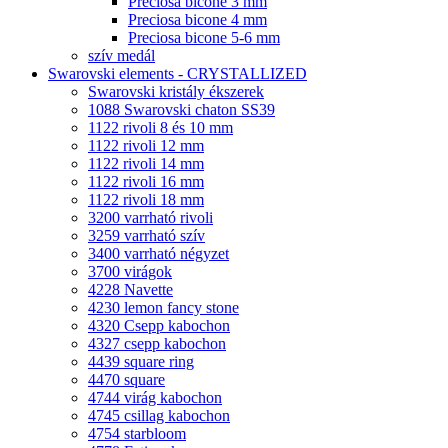
Preciosa bicone 3 mm
Preciosa bicone 4 mm
Preciosa bicone 5-6 mm
szív medál
Swarovski elements - CRYSTALLIZED
Swarovski kristály ékszerek
1088 Swarovski chaton SS39
1122 rivoli 8 és 10 mm
1122 rivoli 12 mm
1122 rivoli 14 mm
1122 rivoli 16 mm
1122 rivoli 18 mm
3200 varrható rivoli
3259 varrható szív
3400 varrható négyzet
3700 virágok
4228 Navette
4230 lemon fancy stone
4320 Csepp kabochon
4327 csepp kabochon
4439 square ring
4470 square
4744 virág kabochon
4745 csillag kabochon
4754 starbloom