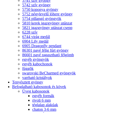
5741 szív gyöngy
5742 szív gyöngy
5750 koponya gyöngy
5752 négylevelű lóhere gyöngy
5754 pillangó gyöngyök
5810 kerek igazgyöngy utánzat
5821 igazgyöngy utánzat csepp
6228 szív
6744 virág medál
6904 Lily medál
6905 Dragonfly pendant
86301 pavé félig fúrt gyöngy
86601 pavé ragasztható félgömb
egyéb gyöngyök
egyéb kabochonok
függõk
swarovski BeCharmed gyöngyök
varrható kristályok
Tenyésztett gyöngy
Befoglalható kabosonok és kövek
Üveg kabosonok
egyéb formák
rivoli 6 mm
téglalap alakúak
chaton 3-6 mm