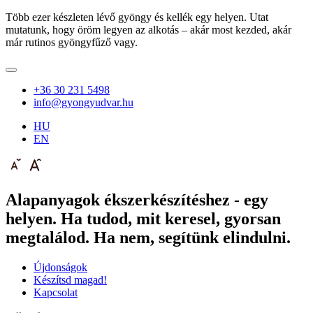
Több ezer készleten lévő gyöngy és kellék egy helyen. Utat
mutatunk, hogy öröm legyen az alkotás – akár most kezded, akár
már rutinos gyöngyfűző vagy.
+36 30 231 5498
info@gyongyudvar.hu
HU
EN
Alapanyagok ékszerkészítéshez - egy
helyen. Ha tudod, mit keresel, gyorsan
megtalálod. Ha nem, segítünk elindulni.
Újdonságok
Készítsd magad!
Kapcsolat