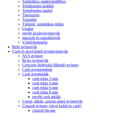
Szintetikus napkő/goldfluss
Természetes holdkő
Természetes napkő
Tigrisszem
Turmalin
Türkinit, szintetikus türkiz
Unakit
egyéb ásványgyöngyök
masszás és marokkövek
Vérkő/heliotróp
Betű gyöngyök
Cseh és távol keleti üveggyöngyök
AVA gyöngy
Bi-bo gyöngyök
Crescent (kétlyukú félhold) gyöngy
Cseh üveggombok
Cseh üvegteklák
cseh tekla 3 mm
cseh tekla 4 mm
cseh tekla 6 mm
cseh tekla 8 mm
egyéb cseh teklák
Csepp, dárda, szirom alakú gyöngyök
Csiszolt gyöngy (távol keleti és cseh)
csiszolt bicone