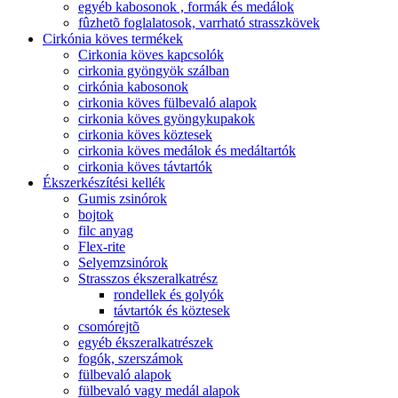
egyéb kabosonok , formák és medálok
fûzhetõ foglalatosok, varrható strasszkövek
Cirkónia köves termékek
Cirkonia köves kapcsolók
cirkonia gyöngyök szálban
cirkónia kabosonok
cirkonia köves fülbevaló alapok
cirkonia köves gyöngykupakok
cirkonia köves köztesek
cirkonia köves medálok és medáltartók
cirkonia köves távtartók
Ékszerkészítési kellék
Gumis zsinórok
bojtok
filc anyag
Flex-rite
Selyemzsinórok
Strasszos ékszeralkatrész
rondellek és golyók
távtartók és köztesek
csomórejtõ
egyéb ékszeralkatrészek
fogók, szerszámok
fülbevaló alapok
fülbevaló vagy medál alapok