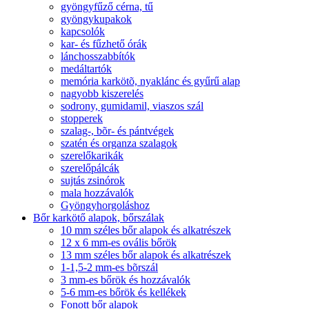
gyöngyfűző cérna, tű
gyöngykupakok
kapcsolók
kar- és fűzhető órák
lánchosszabbítók
medáltartók
memória karkötõ, nyaklánc és gyűrű alap
nagyobb kiszerelés
sodrony, gumidamil, viaszos szál
stopperek
szalag-, bõr- és pántvégek
szatén és organza szalagok
szerelőkarikák
szerelőpálcák
sujtás zsinórok
mala hozzávalók
Gyöngyhorgoláshoz
Bőr karkötő alapok, bőrszálak
10 mm széles bőr alapok és alkatrészek
12 x 6 mm-es ovális bőrök
13 mm széles bőr alapok és alkatrészek
1-1,5-2 mm-es bõrszál
3 mm-es bőrök és hozzávalók
5-6 mm-es bőrök és kellékek
Fonott bőr alapok