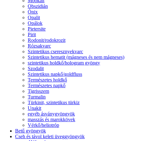
Mookait
Obszidián
Ónix
Opalit
Opálok
Pietersite
Pirit
Rodonit/rodokrozit
Rózsakvarc
Szintetikus cseresznyekvarc
Szintetikus hematit (mágneses és nem mágneses)
szintetikus holdkő/hologram gyöngy
Szodalit
Szintetikus napkő/goldfluss
Természetes holdkő
Természetes napkő
Tigrisszem
Turmalin
Türkinit, szintetikus türkiz
Unakit
egyéb ásványgyöngyök
masszás és marokkövek
Vérkő/heliotróp
Betű gyöngyök
Cseh és távol keleti üveggyöngyök