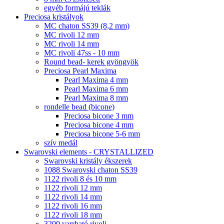
egyéb formájú teklák
Preciosa kristályok
MC chaton SS39 (8,2 mm)
MC rivoli 12 mm
MC rivoli 14 mm
MC rivoli 47ss - 10 mm
Round bead- kerek gyöngyök
Preciosa Pearl Maxima
Pearl Maxima 4 mm
Pearl Maxima 6 mm
Pearl Maxima 8 mm
rondelle bead (bicone)
Preciosa bicone 3 mm
Preciosa bicone 4 mm
Preciosa bicone 5-6 mm
szív medál
Swarovski elements - CRYSTALLIZED
Swarovski kristály ékszerek
1088 Swarovski chaton SS39
1122 rivoli 8 és 10 mm
1122 rivoli 12 mm
1122 rivoli 14 mm
1122 rivoli 16 mm
1122 rivoli 18 mm
3200 varrható rivoli