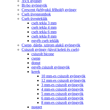
AVA gyöngy
Bi-bo gyöngyök
Crescent (kétlyukú félhold) gyöngy
Cseh üveggombok
Cseh üvegteklák
cseh tekla 3 mm
cseh tekla 4 mm
cseh tekla 6 mm
cseh tekla 8 mm
egyéb cseh teklák
Csepp, dárda, szirom alakú gyöngyök
Csiszolt gyöngy (távol keleti és cseh)
csiszolt bicone
csepp
donut
egyéb csiszolt gyöngyök
kerek
10 mm-es csiszolt gyöngyök
12 mm-es csiszolt gyöngyök
3 mm-es csiszolt gyöngyök
4 mm-es csiszolt gyöngyök
5 mm-es csiszolt gyöngyök
6 mm-es csiszolt gyöngyök
8 mm-es csiszolt gyöngyök
nugget