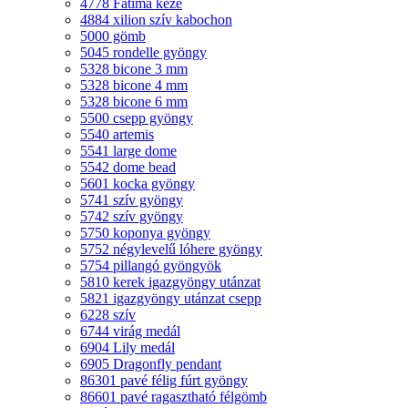
4778 Fatima keze
4884 xilion szív kabochon
5000 gömb
5045 rondelle gyöngy
5328 bicone 3 mm
5328 bicone 4 mm
5328 bicone 6 mm
5500 csepp gyöngy
5540 artemis
5541 large dome
5542 dome bead
5601 kocka gyöngy
5741 szív gyöngy
5742 szív gyöngy
5750 koponya gyöngy
5752 négylevelű lóhere gyöngy
5754 pillangó gyöngyök
5810 kerek igazgyöngy utánzat
5821 igazgyöngy utánzat csepp
6228 szív
6744 virág medál
6904 Lily medál
6905 Dragonfly pendant
86301 pavé félig fúrt gyöngy
86601 pavé ragasztható félgömb