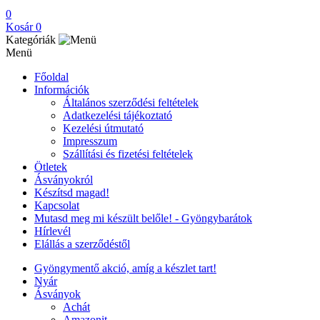
0
Kosár
0
Kategóriák
Menü
Főoldal
Információk
Általános szerződési feltételek
Adatkezelési tájékoztató
Kezelési útmutató
Impresszum
Szállítási és fizetési feltételek
Ötletek
Ásványokról
Készítsd magad!
Kapcsolat
Mutasd meg mi készült belőle! - Gyöngybarátok
Hírlevél
Elállás a szerződéstől
Gyöngymentő akció, amíg a készlet tart!
Nyár
Ásványok
Achát
Amazonit