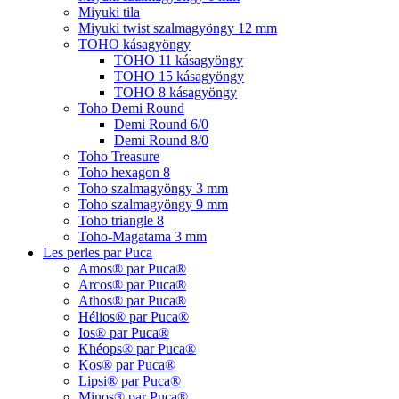
Miyuki tila
Miyuki twist szalmagyöngy 12 mm
TOHO kásagyöngy
TOHO 11 kásagyöngy
TOHO 15 kásagyöngy
TOHO 8 kásagyöngy
Toho Demi Round
Demi Round 6/0
Demi Round 8/0
Toho Treasure
Toho hexagon 8
Toho szalmagyöngy 3 mm
Toho szalmagyöngy 9 mm
Toho triangle 8
Toho-Magatama 3 mm
Les perles par Puca
Amos® par Puca®
Arcos® par Puca®
Athos® par Puca®
Hélios® par Puca®
Ios® par Puca®
Khéops® par Puca®
Kos® par Puca®
Lipsi® par Puca®
Minos® par Puca®