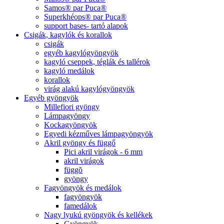
Samos® par Puca®
Superkhéops® par Puca®
support bases- tartó alapok
Csigák, kagylók és korallok
csigák
egyéb kagylógyöngyök
kagyló cseppek, téglák és tallérok
kagyló medálok
korallok
virág alakú kagylógyöngyök
Egyéb gyöngyök
Millefiori gyöngy
Lámpagyöngy
Kockagyöngyök
Egyedi kézműves lámpagyöngyök
Akril gyöngy és függő
Pici akril virágok - 6 mm
akril virágok
függõ
gyöngy
Fagyöngyök és medálok
fagyöngyök
famedálok
Nagy lyukú gyöngyök és kellékek
Gyöngyök