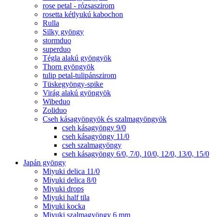
rose petal - rózsaszirom
rosetta kétlyukú kabochon
Rulla
Silky gyöngy
stormduo
superduo
Tégla alakú gyöngyök
Thorn gyöngyök
tulip petal-tulipánszirom
Tüskegyöngy-spike
Virág alakú gyöngyök
Wibeduo
Zoliduo
Cseh kásagyöngyök és szalmagyöngyök
cseh kásagyöngy 9/0
cseh kásagyöngy 11/0
cseh szalmagyöngy
cseh kásagyöngy 6/0, 7/0, 10/0, 12/0, 13/0, 15/0
Japán gyöngy
Miyuki delica 11/0
Miyuki delica 8/0
Miyuki drops
Miyuki half tila
Miyuki kocka
Miyuki szalmagyöngy 6 mm