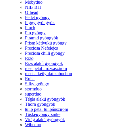
Mobyduo
NIB-BIT
O-bead
Pellet gyöngy
Piggy gyöngyök
Pinch
Pip gyöngy
Piramid gyöngyök
Prism kétlyukú gyöngy
Preciosa Nefelejcs
Preciosa chilli gyöngy
Rizo
Rizs alakú gyöngyök
rose petal - rózsaszirom
rosetta kétlyukú kabochon
Rulla
Silky gyöngy
stormduo
superduo
Tégla alakú gyöngyök
Thorn gyöngyök
tulip petal-tulipánszirom
Tüskegyöngy-spike
Virág alakú gyöngyök
Wibeduo