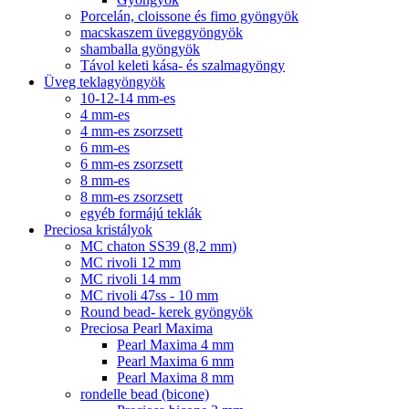
Porcelán, cloissone és fimo gyöngyök
macskaszem üveggyöngyök
shamballa gyöngyök
Távol keleti kása- és szalmagyöngy
Üveg teklagyöngyök
10-12-14 mm-es
4 mm-es
4 mm-es zsorzsett
6 mm-es
6 mm-es zsorzsett
8 mm-es
8 mm-es zsorzsett
egyéb formájú teklák
Preciosa kristályok
MC chaton SS39 (8,2 mm)
MC rivoli 12 mm
MC rivoli 14 mm
MC rivoli 47ss - 10 mm
Round bead- kerek gyöngyök
Preciosa Pearl Maxima
Pearl Maxima 4 mm
Pearl Maxima 6 mm
Pearl Maxima 8 mm
rondelle bead (bicone)