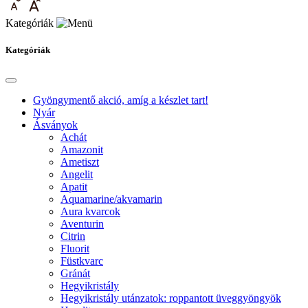
Kategóriák
Kategóriák
Gyöngymentő akció, amíg a készlet tart!
Nyár
Ásványok
Achát
Amazonit
Ametiszt
Angelit
Apatit
Aquamarine/akvamarin
Aura kvarcok
Aventurin
Citrin
Fluorit
Füstkvarc
Gránát
Hegyikristály
Hegyikristály utánzatok: roppantott üveggyöngyök