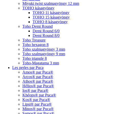
Miyuki twist szalmagyöngy 12 mm
TOHO kásagyöngy
TOHO 11 kásagyöngy
TOHO 15 kásagyöngy
TOHO 8 kásagyöngy
Toho Demi Round
Demi Round 6/0
Demi Round 8/0
Toho Treasure
Toho hexagon 8
Toho szalmagyöngy 3 mm
Toho szalmagyöngy 9 mm
Toho triangle 8
Toho-Magatama 3 mm
Les perles par Puca
Amos® par Puca®
Arcos® par Puca®
Athos® par Puca®
Hélios® par Puca®
Ios® par Puca®
Khéops® par Puca®
Kos® par Puca®
Lipsi® par Puca®
Minos® par Puca®
Samos® par Puca®