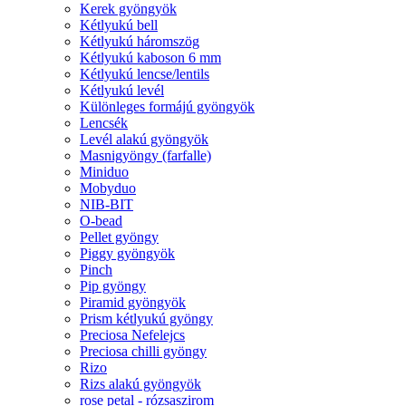
Kerek gyöngyök
Kétlyukú bell
Kétlyukú háromszög
Kétlyukú kaboson 6 mm
Kétlyukú lencse/lentils
Kétlyukú levél
Különleges formájú gyöngyök
Lencsék
Levél alakú gyöngyök
Masnigyöngy (farfalle)
Miniduo
Mobyduo
NIB-BIT
O-bead
Pellet gyöngy
Piggy gyöngyök
Pinch
Pip gyöngy
Piramid gyöngyök
Prism kétlyukú gyöngy
Preciosa Nefelejcs
Preciosa chilli gyöngy
Rizo
Rizs alakú gyöngyök
rose petal - rózsaszirom