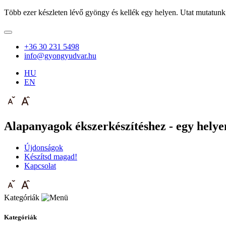
Több ezer készleten lévő gyöngy és kellék egy helyen. Utat mutatunk
+36 30 231 5498
info@gyongyudvar.hu
HU
EN
Alapanyagok ékszerkészítéshez - egy helyen
Újdonságok
Készítsd magad!
Kapcsolat
Kategóriák
Kategóriák