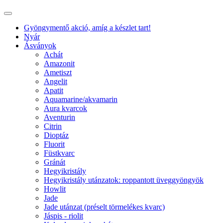
Gyöngymentő akció, amíg a készlet tart!
Nyár
Ásványok
Achát
Amazonit
Ametiszt
Angelit
Apatit
Aquamarine/akvamarin
Aura kvarcok
Aventurin
Citrin
Dioptáz
Fluorit
Füstkvarc
Gránát
Hegyikristály
Hegyikristály utánzatok: roppantott üveggyöngyök
Howlit
Jade
Jade utánzat (préselt törmelékes kvarc)
Jáspis - riolit