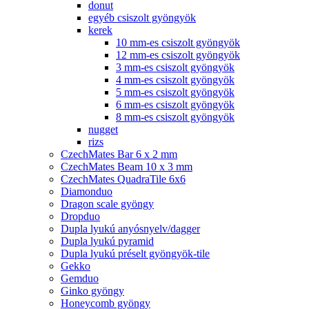
donut
egyéb csiszolt gyöngyök
kerek
10 mm-es csiszolt gyöngyök
12 mm-es csiszolt gyöngyök
3 mm-es csiszolt gyöngyök
4 mm-es csiszolt gyöngyök
5 mm-es csiszolt gyöngyök
6 mm-es csiszolt gyöngyök
8 mm-es csiszolt gyöngyök
nugget
rizs
CzechMates Bar 6 x 2 mm
CzechMates Beam 10 x 3 mm
CzechMates QuadraTile 6x6
Diamonduo
Dragon scale gyöngy
Dropduo
Dupla lyukú anyósnyelv/dagger
Dupla lyukú pyramid
Dupla lyukú préselt gyöngyök-tile
Gekko
Gemduo
Ginko gyöngy
Honeycomb gyöngy