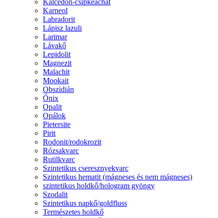
Kalcedon-csipkeachát
Karneol
Labradorit
Lápisz lazuli
Larimar
Lávakő
Lepidolit
Magnezit
Malachit
Mookait
Obszidián
Ónix
Opalit
Opálok
Pietersite
Pirit
Rodonit/rodokrozit
Rózsakvarc
Rutilkvarc
Szintetikus cseresznyekvarc
Szintetikus hematit (mágneses és nem mágneses)
szintetikus holdkő/hologram gyöngy
Szodalit
Szintetikus napkő/goldfluss
Természetes holdkő