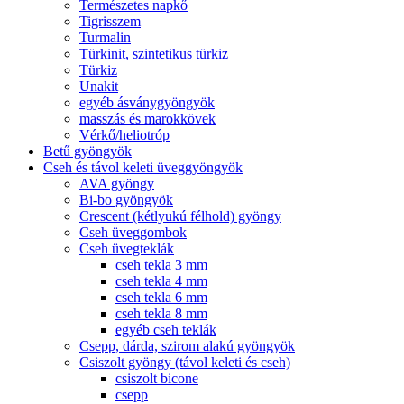
Természetes napkő
Tigrisszem
Turmalin
Türkinit, szintetikus türkiz
Türkiz
Unakit
egyéb ásványgyöngyök
masszás és marokkövek
Vérkő/heliotróp
Betű gyöngyök
Cseh és távol keleti üveggyöngyök
AVA gyöngy
Bi-bo gyöngyök
Crescent (kétlyukú félhold) gyöngy
Cseh üveggombok
Cseh üvegteklák
cseh tekla 3 mm
cseh tekla 4 mm
cseh tekla 6 mm
cseh tekla 8 mm
egyéb cseh teklák
Csepp, dárda, szirom alakú gyöngyök
Csiszolt gyöngy (távol keleti és cseh)
csiszolt bicone
csepp