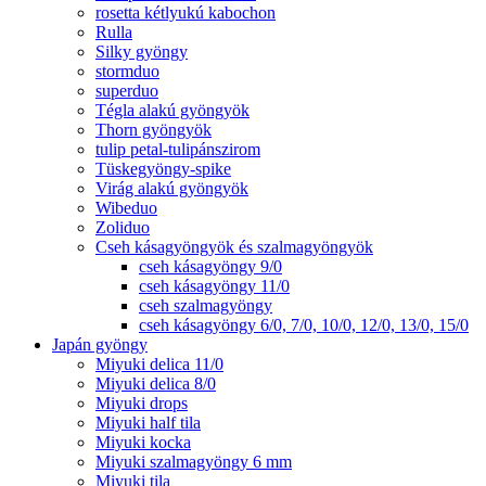
rosetta kétlyukú kabochon
Rulla
Silky gyöngy
stormduo
superduo
Tégla alakú gyöngyök
Thorn gyöngyök
tulip petal-tulipánszirom
Tüskegyöngy-spike
Virág alakú gyöngyök
Wibeduo
Zoliduo
Cseh kásagyöngyök és szalmagyöngyök
cseh kásagyöngy 9/0
cseh kásagyöngy 11/0
cseh szalmagyöngy
cseh kásagyöngy 6/0, 7/0, 10/0, 12/0, 13/0, 15/0
Japán gyöngy
Miyuki delica 11/0
Miyuki delica 8/0
Miyuki drops
Miyuki half tila
Miyuki kocka
Miyuki szalmagyöngy 6 mm
Miyuki tila