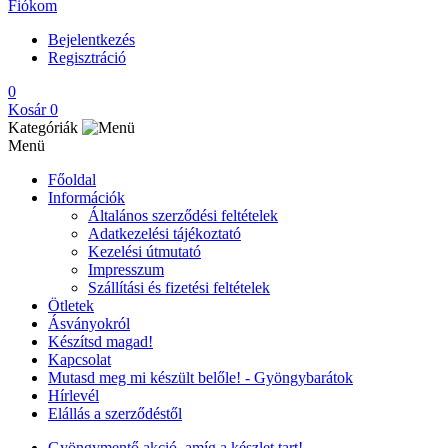
Fiókom
Bejelentkezés
Regisztráció
0
Kosár
0
Kategóriák
Menü
Főoldal
Információk
Általános szerződési feltételek
Adatkezelési tájékoztató
Kezelési útmutató
Impresszum
Szállítási és fizetési feltételek
Ötletek
Ásványokról
Készítsd magad!
Kapcsolat
Mutasd meg mi készült belőle! - Gyöngybarátok
Hírlevél
Elállás a szerződéstől
Gyöngymentő akció, amíg a készlet tart!