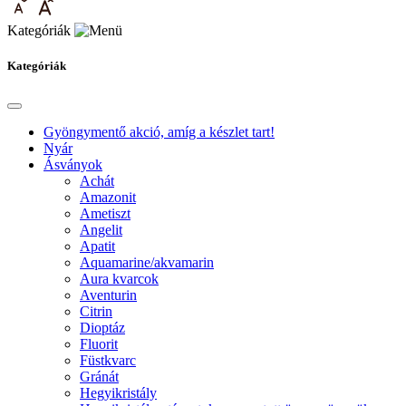
Kategóriák
Kategóriák
Gyöngymentő akció, amíg a készlet tart!
Nyár
Ásványok
Achát
Amazonit
Ametiszt
Angelit
Apatit
Aquamarine/akvamarin
Aura kvarcok
Aventurin
Citrin
Dioptáz
Fluorit
Füstkvarc
Gránát
Hegyikristály