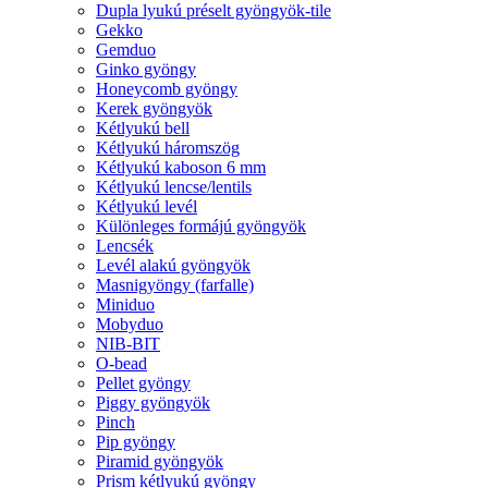
Dupla lyukú préselt gyöngyök-tile
Gekko
Gemduo
Ginko gyöngy
Honeycomb gyöngy
Kerek gyöngyök
Kétlyukú bell
Kétlyukú háromszög
Kétlyukú kaboson 6 mm
Kétlyukú lencse/lentils
Kétlyukú levél
Különleges formájú gyöngyök
Lencsék
Levél alakú gyöngyök
Masnigyöngy (farfalle)
Miniduo
Mobyduo
NIB-BIT
O-bead
Pellet gyöngy
Piggy gyöngyök
Pinch
Pip gyöngy
Piramid gyöngyök
Prism kétlyukú gyöngy