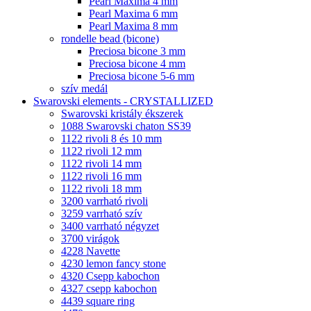
Pearl Maxima 4 mm
Pearl Maxima 6 mm
Pearl Maxima 8 mm
rondelle bead (bicone)
Preciosa bicone 3 mm
Preciosa bicone 4 mm
Preciosa bicone 5-6 mm
szív medál
Swarovski elements - CRYSTALLIZED
Swarovski kristály ékszerek
1088 Swarovski chaton SS39
1122 rivoli 8 és 10 mm
1122 rivoli 12 mm
1122 rivoli 14 mm
1122 rivoli 16 mm
1122 rivoli 18 mm
3200 varrható rivoli
3259 varrható szív
3400 varrható négyzet
3700 virágok
4228 Navette
4230 lemon fancy stone
4320 Csepp kabochon
4327 csepp kabochon
4439 square ring