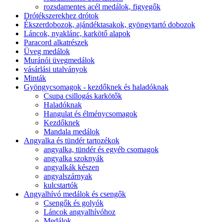
rozsdamentes acél medálok, figyegők
Drótékszerekhez drótok
Ékszerdobozok, ajándéktasakok, gyöngytartó dobozok
Láncok, nyaklánc, karkötő alapok
Paracord alkatrészek
Üveg medálok
Muránói üvegmedálok
vásárlási utalványok
Minták
Gyöngycsomagok - kezdőknek és haladóknak
Csupa csillogás karkötők
Haladóknak
Hangulat és élménycsomagok
Kezdőknek
Mandala medálok
Angyalka és tündér tartozékok
angyalka, tündér és egyéb csomagok
angyalka szoknyák
angyalkák készen
angyalszárnyak
kulcstartók
Angyalhívó medálok és csengők
Csengők és golyók
Láncok angyalhívóhoz
Medálok