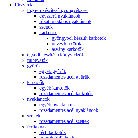
Ékszerek
Egyedi készítésû gyöngyékszer
egyszerű nyakláncok
fűzött medálos nyakláncok
szettek
karkötõk
gyöngyből készült karkötők
neves karkötők
ásvány karkötők
egyedi készítésű könyvjelzők
fülbevalók
gyűrűk
egyéb gyűrűk
rozsdamentes acél gyűrűk
karkötők
egyéb karkötők
rozsdamentes acél karkötők
nyakláncok
egyéb nyakláncok
rozsdamentes acél nyakláncok
szettek
rozsdamentes acél szettek
férfiaknak
férfi karkötők
gyűrűk férfiaknak