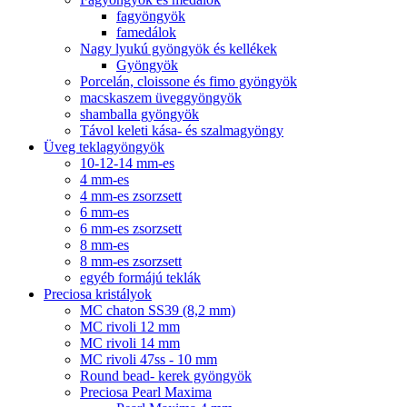
fagyöngyök
famedálok
Nagy lyukú gyöngyök és kellékek
Gyöngyök
Porcelán, cloissone és fimo gyöngyök
macskaszem üveggyöngyök
shamballa gyöngyök
Távol keleti kása- és szalmagyöngy
Üveg teklagyöngyök
10-12-14 mm-es
4 mm-es
4 mm-es zsorzsett
6 mm-es
6 mm-es zsorzsett
8 mm-es
8 mm-es zsorzsett
egyéb formájú teklák
Preciosa kristályok
MC chaton SS39 (8,2 mm)
MC rivoli 12 mm
MC rivoli 14 mm
MC rivoli 47ss - 10 mm
Round bead- kerek gyöngyök
Preciosa Pearl Maxima