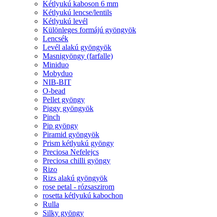
Kétlyukú kaboson 6 mm
Kétlyukú lencse/lentils
Kétlyukú levél
Különleges formájú gyöngyök
Lencsék
Levél alakú gyöngyök
Masnigyöngy (farfalle)
Miniduo
Mobyduo
NIB-BIT
O-bead
Pellet gyöngy
Piggy gyöngyök
Pinch
Pip gyöngy
Piramid gyöngyök
Prism kétlyukú gyöngy
Preciosa Nefelejcs
Preciosa chilli gyöngy
Rizo
Rizs alakú gyöngyök
rose petal - rózsaszirom
rosetta kétlyukú kabochon
Rulla
Silky gyöngy