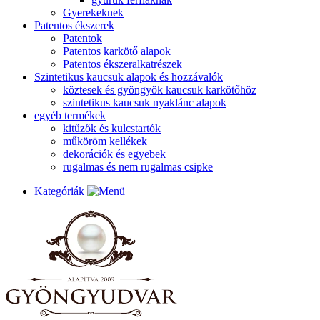
Gyerekeknek
Patentos ékszerek
Patentok
Patentos karkötő alapok
Patentos ékszeralkatrészek
Szintetikus kaucsuk alapok és hozzávalók
köztesek és gyöngyök kaucsuk karkötőhöz
szintetikus kaucsuk nyaklánc alapok
egyéb termékek
kitűzők és kulcstartók
műköröm kellékek
dekorációk és egyebek
rugalmas és nem rugalmas csipke
Kategóriák