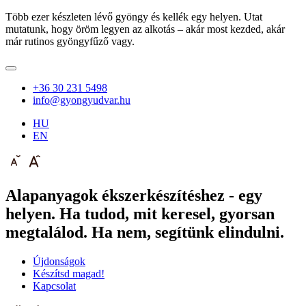
Több ezer készleten lévő gyöngy és kellék egy helyen. Utat
mutatunk, hogy öröm legyen az alkotás – akár most kezded, akár
már rutinos gyöngyfűző vagy.
+36 30 231 5498
info@gyongyudvar.hu
HU
EN
Alapanyagok ékszerkészítéshez - egy
helyen. Ha tudod, mit keresel, gyorsan
megtalálod. Ha nem, segítünk elindulni.
Újdonságok
Készítsd magad!
Kapcsolat