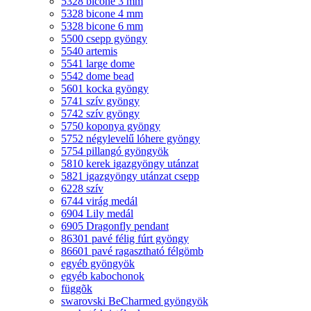
5328 bicone 3 mm
5328 bicone 4 mm
5328 bicone 6 mm
5500 csepp gyöngy
5540 artemis
5541 large dome
5542 dome bead
5601 kocka gyöngy
5741 szív gyöngy
5742 szív gyöngy
5750 koponya gyöngy
5752 négylevelű lóhere gyöngy
5754 pillangó gyöngyök
5810 kerek igazgyöngy utánzat
5821 igazgyöngy utánzat csepp
6228 szív
6744 virág medál
6904 Lily medál
6905 Dragonfly pendant
86301 pavé félig fúrt gyöngy
86601 pavé ragasztható félgömb
egyéb gyöngyök
egyéb kabochonok
függõk
swarovski BeCharmed gyöngyök