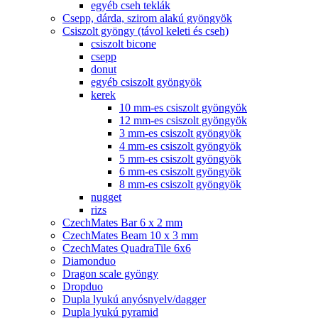
egyéb cseh teklák
Csepp, dárda, szirom alakú gyöngyök
Csiszolt gyöngy (távol keleti és cseh)
csiszolt bicone
csepp
donut
egyéb csiszolt gyöngyök
kerek
10 mm-es csiszolt gyöngyök
12 mm-es csiszolt gyöngyök
3 mm-es csiszolt gyöngyök
4 mm-es csiszolt gyöngyök
5 mm-es csiszolt gyöngyök
6 mm-es csiszolt gyöngyök
8 mm-es csiszolt gyöngyök
nugget
rizs
CzechMates Bar 6 x 2 mm
CzechMates Beam 10 x 3 mm
CzechMates QuadraTile 6x6
Diamonduo
Dragon scale gyöngy
Dropduo
Dupla lyukú anyósnyelv/dagger
Dupla lyukú pyramid