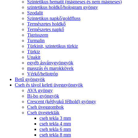
Szintetikus hematit (mágneses és nem mágneses)
szintetikus holdkő/hologram gyöngy
Szodalit
Szintetikus napkő/goldfluss
Természetes holdkő
Természetes napkő
Tigrisszem
Turmalin
Türkinit, szintetikus türkiz
Türkiz
Unakit
egyéb ásványgyöngyök
masszás és marokkövek
Vérkő/heliotróp
Betű gyöngyök
Cseh és távol keleti üveggyöngyök
AVA gyöngy
Bi-bo gyöngyök
Crescent (kétlyukú félhold) gyöngy
Cseh üveggombok
Cseh üvegteklák
cseh tekla 3 mm
cseh tekla 4 mm
cseh tekla 6 mm
cseh tekla 8 mm