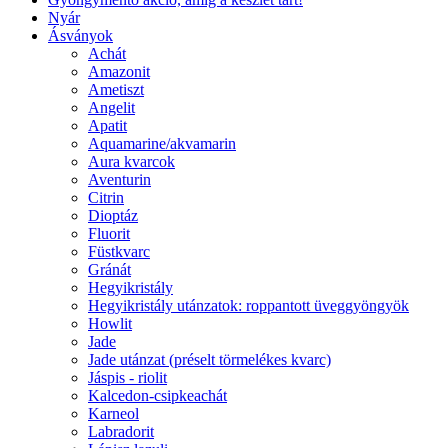
Nyár
Ásványok
Achát
Amazonit
Ametiszt
Angelit
Apatit
Aquamarine/akvamarin
Aura kvarcok
Aventurin
Citrin
Dioptáz
Fluorit
Füstkvarc
Gránát
Hegyikristály
Hegyikristály utánzatok: roppantott üveggyöngyök
Howlit
Jade
Jade utánzat (préselt törmelékes kvarc)
Jáspis - riolit
Kalcedon-csipkeachát
Karneol
Labradorit