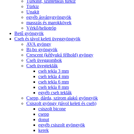
Türkinit, szintetikus türkiz
Türkiz
Unakit
egyéb ásványgyöngyök
masszás és marokkövek
Vérkő/heliotróp
Betű gyöngyök
Cseh és távol keleti üveggyöngyök
AVA gyöngy
Bi-bo gyöngyök
Crescent (kétlyukú félhold) gyöngy
Cseh üveggombok
Cseh üvegteklák
cseh tekla 3 mm
cseh tekla 4 mm
cseh tekla 6 mm
cseh tekla 8 mm
egyéb cseh teklák
Csepp, dárda, szirom alakú gyöngyök
Csiszolt gyöngy (távol keleti és cseh)
csiszolt bicone
csepp
donut
egyéb csiszolt gyöngyök
kerek