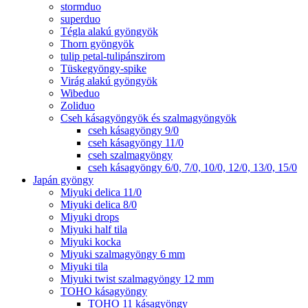
stormduo
superduo
Tégla alakú gyöngyök
Thorn gyöngyök
tulip petal-tulipánszirom
Tüskegyöngy-spike
Virág alakú gyöngyök
Wibeduo
Zoliduo
Cseh kásagyöngyök és szalmagyöngyök
cseh kásagyöngy 9/0
cseh kásagyöngy 11/0
cseh szalmagyöngy
cseh kásagyöngy 6/0, 7/0, 10/0, 12/0, 13/0, 15/0
Japán gyöngy
Miyuki delica 11/0
Miyuki delica 8/0
Miyuki drops
Miyuki half tila
Miyuki kocka
Miyuki szalmagyöngy 6 mm
Miyuki tila
Miyuki twist szalmagyöngy 12 mm
TOHO kásagyöngy
TOHO 11 kásagyöngy