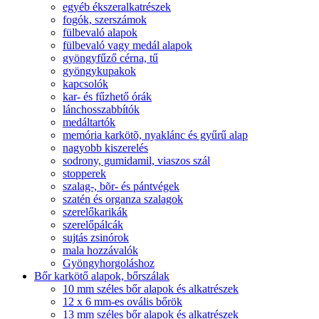
egyéb ékszeralkatrészek
fogók, szerszámok
fülbevaló alapok
fülbevaló vagy medál alapok
gyöngyfűző cérna, tű
gyöngykupakok
kapcsolók
kar- és fűzhető órák
lánchosszabbítók
medáltartók
memória karkötõ, nyaklánc és gyűrű alap
nagyobb kiszerelés
sodrony, gumidamil, viaszos szál
stopperek
szalag-, bõr- és pántvégek
szatén és organza szalagok
szerelőkarikák
szerelőpálcák
sujtás zsinórok
mala hozzávalók
Gyöngyhorgoláshoz
Bőr karkötő alapok, bőrszálak
10 mm széles bőr alapok és alkatrészek
12 x 6 mm-es ovális bőrök
13 mm széles bőr alapok és alkatrészek