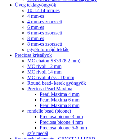
Üveg teklagyöngyök
10-12-14 mm-es
4 mm-es
4 mm-es zsorzsett
6 mm-es
6 mm-es zsorzsett
8 mm-es
8 mm-es zsorzsett
egyéb formájú teklák
Preciosa kristályok
MC chaton SS39 (8,2 mm)
MC rivoli 12 mm
MC rivoli 14 mm
MC rivoli 47ss - 10 mm
Round bead- kerek gyöngyök
Preciosa Pearl Maxima
Pearl Maxima 4 mm
Pearl Maxima 6 mm
Pearl Maxima 8 mm
rondelle bead (bicone)
Preciosa bicone 3 mm
Preciosa bicone 4 mm
Preciosa bicone 5-6 mm
szív medál
Swarovski elements - CRYSTALLIZED