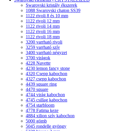
Swarovski kristály ékszerek
1088 Swarovski chaton SS39
1122 rivoli 8 és 10 mm
1122 rivoli 12 mm
1122 rivoli 14 mm
1122 rivoli 16 mm
1122 rivoli 18 mm
3200 varrható rivoli
3259 varrható szív
3400 varrható négyzet
3700 virágok
4228 Navette
4230 lemon fancy stone
4320 Csepp kabochon
4327 csepp kabochon
4439 square ring
4470 square
4744 virág kabochon
4745 csillag kabochon
4754 starbloom
4778 Fatima keze
4884 xilion szív kabochon
5000 gömb
5045 rondelle gyöngy