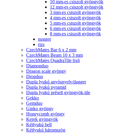
10 mm-es csiszolt gyöngyök
12 mm-es csiszolt gyöngyök
3 mm-es csiszolt gyöngyök
4 mm-es csiszolt gyöngyök
5 mm-es csiszolt gyöngyök
6 mm-es csiszolt gyöngyök
8 mm-es csiszolt gyöngyök
nugget
rizs
CzechMates Bar 6 x 2 mm
CzechMates Beam 10 x 3 mm
CzechMates QuadraTile 6x6
Diamonduo
Dragon scale gyöngy
Dropduo
Dupla lyukú anyósnyelv/dagger
Dupla lyukú pyramid
Dupla lyukú préselt gyöngyök-tile
Gekko
Gemduo
Ginko gyöngy
Honeycomb gyöngy
Kerek gyöngyök
Kétlyukú bell
Kétlyukú háromszög