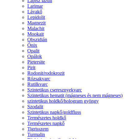
Lápisz lazuli
Larimar
Lávakő
Lepidolit
Magnezit
Malachit
Mookait
Obszidián
Ónix
Opalit
Opálok
Pietersite
Pirit
Rodonit/rodokrozit
Rózsakvarc
Rutilkvarc
Szintetikus cseresznyekvarc
Szintetikus hematit (mágneses és nem mágneses)
szintetikus holdkő/hologram gyöngy
Szodalit
Szintetikus napkő/goldfluss
Természetes holdkő
Természetes napkő
Tigrisszem
Turmalin