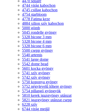
4470 square
4744 virág kabochon
4745 csillag kabochon
4754 starbloom
4778 Fatima keze
4884 xilion szív kabochon
5000 gömb
5045 rondelle gyöngy
5328 bicone 3 mm
5328 bicone 4 mm
5328 bicone 6 mm
5500 csepp gyöngy
5540 artemis
5541 large dome
5542 dome bead
5601 kocka gyöngy
5741 szív gyöngy
5742 szív gyöngy
5750 koponya gyöngy
5752 négylevelű lóhere gyöngy
5754 pillangó gyöngyök
5810 kerek igazgyöngy utánzat
5821 igazgyöngy utánzat csepp
6228 szív
6744 virág medál