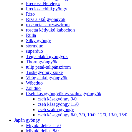
Preciosa Nefelejcs
Preciosa chilli gyöngy
Rizo
Rizs alakú gyöngyök
rose petal - rózsaszirom
rosetta kétlyukú kabochon
Rulla
Silky gyöngy
stormduo
superduo
Tégla alakú gyöngyök
Thorn gyöngyök
tulip petal-tulipánszirom
Tüskegyöngy-spike
Virág alakú gyöngyök
Wibeduo
Zoliduo
Cseh kásagyöngyök és szalmagyöngyök
cseh kásagyöngy 9/0
cseh kásagyöngy 11/0
cseh szalmagyöngy
cseh kásagyöngy 6/0, 7/0, 10/0, 12/0, 13/0, 15/0
Japán gyöngy
Miyuki delica 11/0
Miyuki delica 8/0