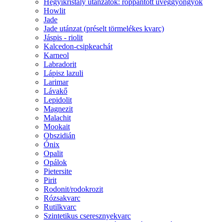
Hegyikristály utánzatok: roppantott üveggyöngyök
Howlit
Jade
Jade utánzat (préselt törmelékes kvarc)
Jáspis - riolit
Kalcedon-csipkeachát
Karneol
Labradorit
Lápisz lazuli
Larimar
Lávakő
Lepidolit
Magnezit
Malachit
Mookait
Obszidián
Ónix
Opalit
Opálok
Pietersite
Pirit
Rodonit/rodokrozit
Rózsakvarc
Rutilkvarc
Szintetikus cseresznyekvarc