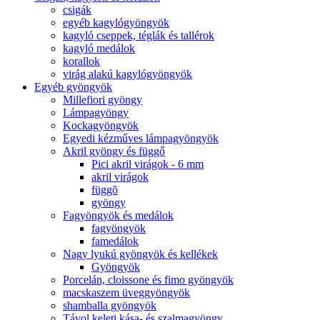
csigák
egyéb kagylógyöngyök
kagyló cseppek, téglák és tallérok
kagyló medálok
korallok
virág alakú kagylógyöngyök
Egyéb gyöngyök
Millefiori gyöngy
Lámpagyöngy
Kockagyöngyök
Egyedi kézműves lámpagyöngyök
Akril gyöngy és függő
Pici akril virágok - 6 mm
akril virágok
függõ
gyöngy
Fagyöngyök és medálok
fagyöngyök
famedálok
Nagy lyukú gyöngyök és kellékek
Gyöngyök
Porcelán, cloissone és fimo gyöngyök
macskaszem üveggyöngyök
shamballa gyöngyök
Távol keleti kása- és szalmagyöngy