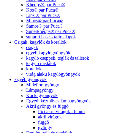
Khéops® par Puca®
Kos® par Puca®
Lipsi® par Puca®
Minos® par Puca®
Samos® par Puca®
Superkhéops® par Puca®
support bases- tartó alapok
Csigák, kagylók és korallok
csigák
egyéb kagylógyöngyök
kagyló cseppek, téglák és tallérok
kagyló medálok
korallok
virág alakú kagylógyöngyök
Egyéb gyöngyök
Millefiori gyöngy
Lámpagyöngy
Kockagyöngyök
Egyedi kézműves lámpagyöngyök
Akril gyöngy és függő
Pici akril virágok - 6 mm
akril virágok
függõ
gyöngy
Fagyöngyök és medálok