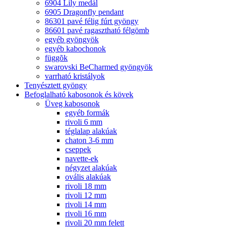
6904 Lily medál
6905 Dragonfly pendant
86301 pavé félig fúrt gyöngy
86601 pavé ragasztható félgömb
egyéb gyöngyök
egyéb kabochonok
függõk
swarovski BeCharmed gyöngyök
varrható kristályok
Tenyésztett gyöngy
Befoglalható kabosonok és kövek
Üveg kabosonok
egyéb formák
rivoli 6 mm
téglalap alakúak
chaton 3-6 mm
cseppek
navette-ek
négyzet alakúak
ovális alakúak
rivoli 18 mm
rivoli 12 mm
rivoli 14 mm
rivoli 16 mm
rivoli 20 mm felett