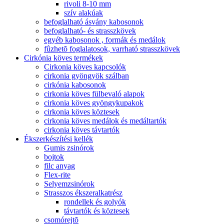
rivoli 8-10 mm
szív alakúak
befoglalható ásvány kabosonok
befoglalható- és strasszkövek
egyéb kabosonok , formák és medálok
fûzhetõ foglalatosok, varrható strasszkövek
Cirkónia köves termékek
Cirkonia köves kapcsolók
cirkonia gyöngyök szálban
cirkónia kabosonok
cirkonia köves fülbevaló alapok
cirkonia köves gyöngykupakok
cirkonia köves köztesek
cirkonia köves medálok és medáltartók
cirkonia köves távtartók
Ékszerkészítési kellék
Gumis zsinórok
bojtok
filc anyag
Flex-rite
Selyemzsinórok
Strasszos ékszeralkatrész
rondellek és golyók
távtartók és köztesek
csomórejtõ