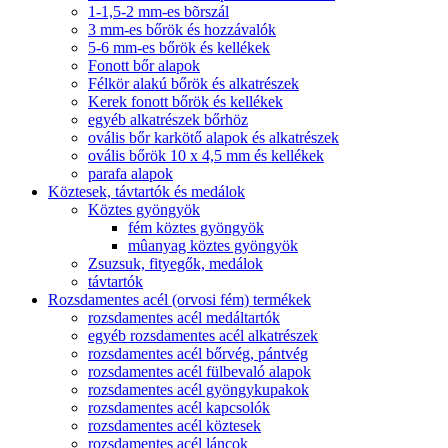
1-1,5-2 mm-es bõrszál
3 mm-es bőrök és hozzávalók
5-6 mm-es bőrök és kellékek
Fonott bőr alapok
Félkör alakú bőrök és alkatrészek
Kerek fonott bőrök és kellékek
egyéb alkatrészek bőrhöz
ovális bőr karkötő alapok és alkatrészek
ovális bőrök 10 x 4,5 mm és kellékek
parafa alapok
Köztesek, távtartók és medálok
Köztes gyöngyök
fém köztes gyöngyök
mûanyag köztes gyöngyök
Zsuzsuk, fityegők, medálok
távtartók
Rozsdamentes acél (orvosi fém) termékek
rozsdamentes acél medáltartók
egyéb rozsdamentes acél alkatrészek
rozsdamentes acél bőrvég, pántvég
rozsdamentes acél fülbevaló alapok
rozsdamentes acél gyöngykupakok
rozsdamentes acél kapcsolók
rozsdamentes acél köztesek
rozsdamentes acél láncok