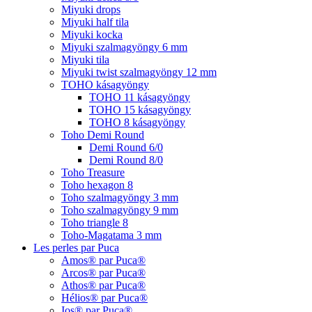
Miyuki drops
Miyuki half tila
Miyuki kocka
Miyuki szalmagyöngy 6 mm
Miyuki tila
Miyuki twist szalmagyöngy 12 mm
TOHO kásagyöngy
TOHO 11 kásagyöngy
TOHO 15 kásagyöngy
TOHO 8 kásagyöngy
Toho Demi Round
Demi Round 6/0
Demi Round 8/0
Toho Treasure
Toho hexagon 8
Toho szalmagyöngy 3 mm
Toho szalmagyöngy 9 mm
Toho triangle 8
Toho-Magatama 3 mm
Les perles par Puca
Amos® par Puca®
Arcos® par Puca®
Athos® par Puca®
Hélios® par Puca®
Ios® par Puca®