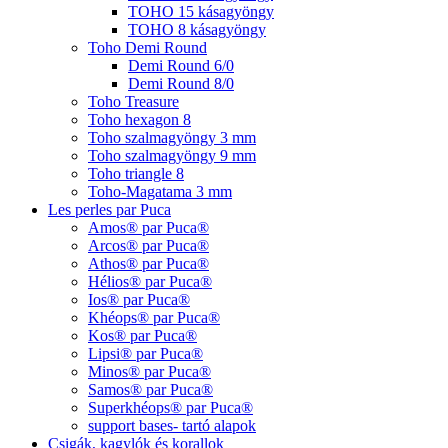
TOHO 15 kásagyöngy
TOHO 8 kásagyöngy
Toho Demi Round
Demi Round 6/0
Demi Round 8/0
Toho Treasure
Toho hexagon 8
Toho szalmagyöngy 3 mm
Toho szalmagyöngy 9 mm
Toho triangle 8
Toho-Magatama 3 mm
Les perles par Puca
Amos® par Puca®
Arcos® par Puca®
Athos® par Puca®
Hélios® par Puca®
Ios® par Puca®
Khéops® par Puca®
Kos® par Puca®
Lipsi® par Puca®
Minos® par Puca®
Samos® par Puca®
Superkhéops® par Puca®
support bases- tartó alapok
Csigák, kagylók és korallok