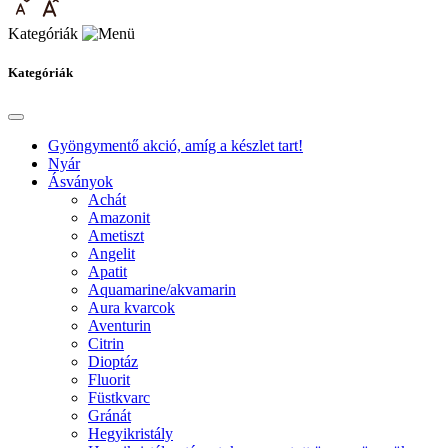
Kategóriák
Kategóriák
Gyöngymentő akció, amíg a készlet tart!
Nyár
Ásványok
Achát
Amazonit
Ametiszt
Angelit
Apatit
Aquamarine/akvamarin
Aura kvarcok
Aventurin
Citrin
Dioptáz
Fluorit
Füstkvarc
Gránát
Hegyikristály