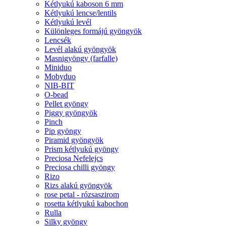
Kétlyukú kaboson 6 mm
Kétlyukú lencse/lentils
Kétlyukú levél
Különleges formájú gyöngyök
Lencsék
Levél alakú gyöngyök
Masnigyöngy (farfalle)
Miniduo
Mobyduo
NIB-BIT
O-bead
Pellet gyöngy
Piggy gyöngyök
Pinch
Pip gyöngy
Piramid gyöngyök
Prism kétlyukú gyöngy
Preciosa Nefelejcs
Preciosa chilli gyöngy
Rizo
Rizs alakú gyöngyök
rose petal - rózsaszirom
rosetta kétlyukú kabochon
Rulla
Silky gyöngy