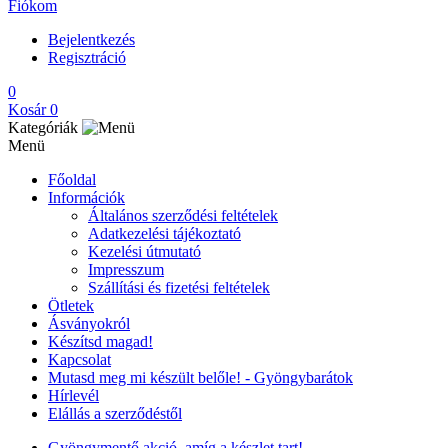
Fiókom
Bejelentkezés
Regisztráció
0
Kosár
0
Kategóriák
Menü
Főoldal
Információk
Általános szerződési feltételek
Adatkezelési tájékoztató
Kezelési útmutató
Impresszum
Szállítási és fizetési feltételek
Ötletek
Ásványokról
Készítsd magad!
Kapcsolat
Mutasd meg mi készült belőle! - Gyöngybarátok
Hírlevél
Elállás a szerződéstől
Gyöngymentő akció, amíg a készlet tart!