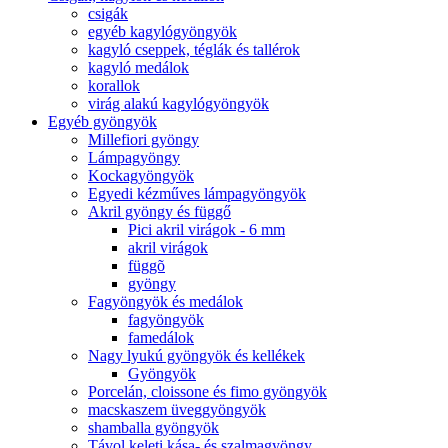
csigák
egyéb kagylógyöngyök
kagyló cseppek, téglák és tallérok
kagyló medálok
korallok
virág alakú kagylógyöngyök
Egyéb gyöngyök
Millefiori gyöngy
Lámpagyöngy
Kockagyöngyök
Egyedi kézműves lámpagyöngyök
Akril gyöngy és függő
Pici akril virágok - 6 mm
akril virágok
függõ
gyöngy
Fagyöngyök és medálok
fagyöngyök
famedálok
Nagy lyukú gyöngyök és kellékek
Gyöngyök
Porcelán, cloissone és fimo gyöngyök
macskaszem üveggyöngyök
shamballa gyöngyök
Távol keleti kása- és szalmagyöngy