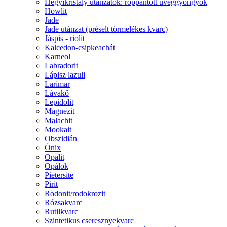
Hegyikristály utánzatok: roppantott üveggyöngyök
Howlit
Jade
Jade utánzat (préselt törmelékes kvarc)
Jáspis - riolit
Kalcedon-csipkeachát
Karneol
Labradorit
Lápisz lazuli
Larimar
Lávakő
Lepidolit
Magnezit
Malachit
Mookait
Obszidián
Ónix
Opalit
Opálok
Pietersite
Pirit
Rodonit/rodokrozit
Rózsakvarc
Rutilkvarc
Szintetikus cseresznyekvarc