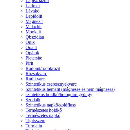
Lápisz lazuli
Larimar
Lávakő
Lepidolit
Magnezit
Malachit
Mookait
Obszidián
Ónix
Opalit
Opálok
Pietersite
Pirit
Rodonit/rodokrozit
Rózsakvarc
Rutilkvarc
Szintetikus cseresznyekvarc
Szintetikus hematit (mágneses és nem mágneses)
szintetikus holdkő/hologram gyöngy
Szodalit
Szintetikus napkő/goldfluss
Természetes holdkő
Természetes napkő
Tigrisszem
Turmalin