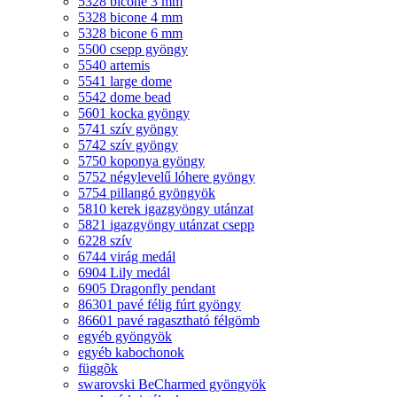
5328 bicone 3 mm
5328 bicone 4 mm
5328 bicone 6 mm
5500 csepp gyöngy
5540 artemis
5541 large dome
5542 dome bead
5601 kocka gyöngy
5741 szív gyöngy
5742 szív gyöngy
5750 koponya gyöngy
5752 négylevelű lóhere gyöngy
5754 pillangó gyöngyök
5810 kerek igazgyöngy utánzat
5821 igazgyöngy utánzat csepp
6228 szív
6744 virág medál
6904 Lily medál
6905 Dragonfly pendant
86301 pavé félig fúrt gyöngy
86601 pavé ragasztható félgömb
egyéb gyöngyök
egyéb kabochonok
függõk
swarovski BeCharmed gyöngyök