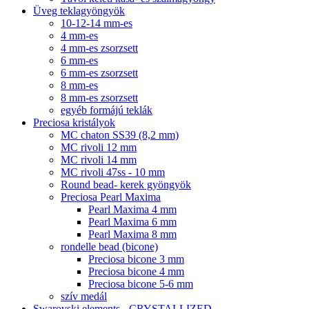
Üveg teklagyöngyök
10-12-14 mm-es
4 mm-es
4 mm-es zsorzsett
6 mm-es
6 mm-es zsorzsett
8 mm-es
8 mm-es zsorzsett
egyéb formájú teklák
Preciosa kristályok
MC chaton SS39 (8,2 mm)
MC rivoli 12 mm
MC rivoli 14 mm
MC rivoli 47ss - 10 mm
Round bead- kerek gyöngyök
Preciosa Pearl Maxima
Pearl Maxima 4 mm
Pearl Maxima 6 mm
Pearl Maxima 8 mm
rondelle bead (bicone)
Preciosa bicone 3 mm
Preciosa bicone 4 mm
Preciosa bicone 5-6 mm
szív medál
Swarovski elements - CRYSTALLIZED