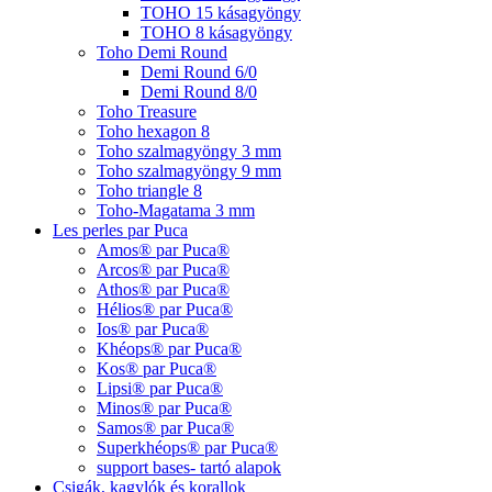
TOHO 15 kásagyöngy
TOHO 8 kásagyöngy
Toho Demi Round
Demi Round 6/0
Demi Round 8/0
Toho Treasure
Toho hexagon 8
Toho szalmagyöngy 3 mm
Toho szalmagyöngy 9 mm
Toho triangle 8
Toho-Magatama 3 mm
Les perles par Puca
Amos® par Puca®
Arcos® par Puca®
Athos® par Puca®
Hélios® par Puca®
Ios® par Puca®
Khéops® par Puca®
Kos® par Puca®
Lipsi® par Puca®
Minos® par Puca®
Samos® par Puca®
Superkhéops® par Puca®
support bases- tartó alapok
Csigák, kagylók és korallok