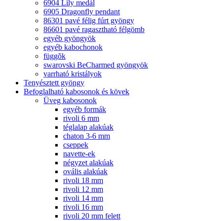
6904 Lily medál
6905 Dragonfly pendant
86301 pavé félig fúrt gyöngy
86601 pavé ragasztható félgömb
egyéb gyöngyök
egyéb kabochonok
függõk
swarovski BeCharmed gyöngyök
varrható kristályok
Tenyésztett gyöngy
Befoglalható kabosonok és kövek
Üveg kabosonok
egyéb formák
rivoli 6 mm
téglalap alakúak
chaton 3-6 mm
cseppek
navette-ek
négyzet alakúak
ovális alakúak
rivoli 18 mm
rivoli 12 mm
rivoli 14 mm
rivoli 16 mm
rivoli 20 mm felett