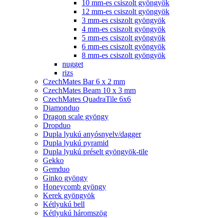
10 mm-es csiszolt gyöngyök
12 mm-es csiszolt gyöngyök
3 mm-es csiszolt gyöngyök
4 mm-es csiszolt gyöngyök
5 mm-es csiszolt gyöngyök
6 mm-es csiszolt gyöngyök
8 mm-es csiszolt gyöngyök
nugget
rizs
CzechMates Bar 6 x 2 mm
CzechMates Beam 10 x 3 mm
CzechMates QuadraTile 6x6
Diamonduo
Dragon scale gyöngy
Dropduo
Dupla lyukú anyósnyelv/dagger
Dupla lyukú pyramid
Dupla lyukú préselt gyöngyök-tile
Gekko
Gemduo
Ginko gyöngy
Honeycomb gyöngy
Kerek gyöngyök
Kétlyukú bell
Kétlyukú háromszög