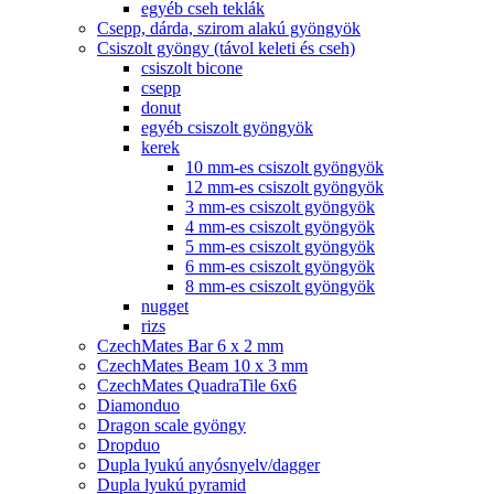
egyéb cseh teklák
Csepp, dárda, szirom alakú gyöngyök
Csiszolt gyöngy (távol keleti és cseh)
csiszolt bicone
csepp
donut
egyéb csiszolt gyöngyök
kerek
10 mm-es csiszolt gyöngyök
12 mm-es csiszolt gyöngyök
3 mm-es csiszolt gyöngyök
4 mm-es csiszolt gyöngyök
5 mm-es csiszolt gyöngyök
6 mm-es csiszolt gyöngyök
8 mm-es csiszolt gyöngyök
nugget
rizs
CzechMates Bar 6 x 2 mm
CzechMates Beam 10 x 3 mm
CzechMates QuadraTile 6x6
Diamonduo
Dragon scale gyöngy
Dropduo
Dupla lyukú anyósnyelv/dagger
Dupla lyukú pyramid