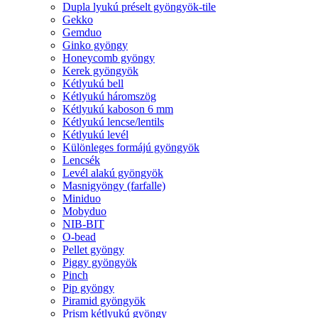
Dupla lyukú préselt gyöngyök-tile
Gekko
Gemduo
Ginko gyöngy
Honeycomb gyöngy
Kerek gyöngyök
Kétlyukú bell
Kétlyukú háromszög
Kétlyukú kaboson 6 mm
Kétlyukú lencse/lentils
Kétlyukú levél
Különleges formájú gyöngyök
Lencsék
Levél alakú gyöngyök
Masnigyöngy (farfalle)
Miniduo
Mobyduo
NIB-BIT
O-bead
Pellet gyöngy
Piggy gyöngyök
Pinch
Pip gyöngy
Piramid gyöngyök
Prism kétlyukú gyöngy