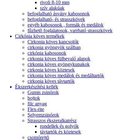
rivoli 8-10 mm
szív alakúak
befoglalható ásvány kabosonok
befoglalható- és strasszkövek
egyéb kabosonok , formák és medálok
fûzhetõ foglalatosok, varrható strasszkövek
Cirkónia köves termékek
Cirkonia köves kapcsolók
cirkonia gyöngyök szálban
cirkónia kabosonok
cirkonia köves fülbevaló alapok
cirkonia köves gyöngykupakok
cirkonia köves köztesek
cirkonia köves medálok és medáltartók
cirkonia köves távtartók
Ékszerkészítési kellék
Gumis zsinórok
bojtok
filc anyag
Flex-rite
Selyemzsinórok
Strasszos ékszeralkatrész
rondellek és golyók
távtartók és köztesek
csomórejtõ