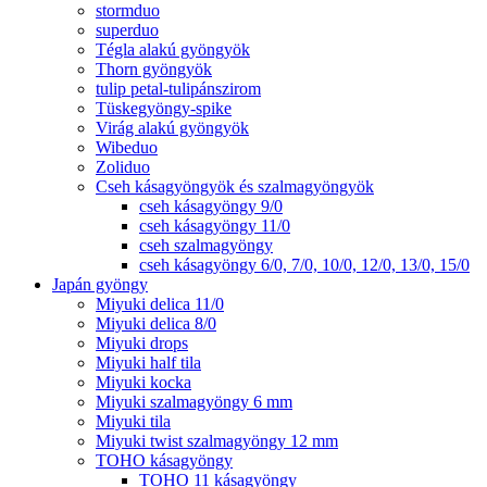
stormduo
superduo
Tégla alakú gyöngyök
Thorn gyöngyök
tulip petal-tulipánszirom
Tüskegyöngy-spike
Virág alakú gyöngyök
Wibeduo
Zoliduo
Cseh kásagyöngyök és szalmagyöngyök
cseh kásagyöngy 9/0
cseh kásagyöngy 11/0
cseh szalmagyöngy
cseh kásagyöngy 6/0, 7/0, 10/0, 12/0, 13/0, 15/0
Japán gyöngy
Miyuki delica 11/0
Miyuki delica 8/0
Miyuki drops
Miyuki half tila
Miyuki kocka
Miyuki szalmagyöngy 6 mm
Miyuki tila
Miyuki twist szalmagyöngy 12 mm
TOHO kásagyöngy
TOHO 11 kásagyöngy