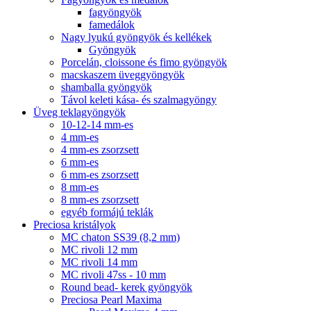
fagyöngyök
famedálok
Nagy lyukú gyöngyök és kellékek
Gyöngyök
Porcelán, cloissone és fimo gyöngyök
macskaszem üveggyöngyök
shamballa gyöngyök
Távol keleti kása- és szalmagyöngy
Üveg teklagyöngyök
10-12-14 mm-es
4 mm-es
4 mm-es zsorzsett
6 mm-es
6 mm-es zsorzsett
8 mm-es
8 mm-es zsorzsett
egyéb formájú teklák
Preciosa kristályok
MC chaton SS39 (8,2 mm)
MC rivoli 12 mm
MC rivoli 14 mm
MC rivoli 47ss - 10 mm
Round bead- kerek gyöngyök
Preciosa Pearl Maxima