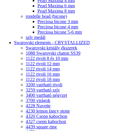
Pearl Maxima 4 mm
Pearl Maxima 6 mm
Pearl Maxima 8 mm
rondelle bead (bicone)
Preciosa bicone 3 mm
Preciosa bicone 4 mm
Preciosa bicone 5-6 mm
szív medál
Swarovski elements - CRYSTALLIZED
Swarovski kristály ékszerek
1088 Swarovski chaton SS39
1122 rivoli 8 és 10 mm
1122 rivoli 12 mm
1122 rivoli 14 mm
1122 rivoli 16 mm
1122 rivoli 18 mm
3200 varrható rivoli
3259 varrható szív
3400 varrható négyzet
3700 virágok
4228 Navette
4230 lemon fancy stone
4320 Csepp kabochon
4327 csepp kabochon
4439 square ring