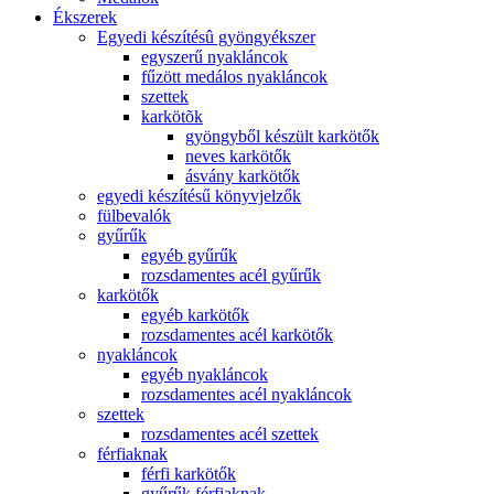
Ékszerek
Egyedi készítésû gyöngyékszer
egyszerű nyakláncok
fűzött medálos nyakláncok
szettek
karkötõk
gyöngyből készült karkötők
neves karkötők
ásvány karkötők
egyedi készítésű könyvjelzők
fülbevalók
gyűrűk
egyéb gyűrűk
rozsdamentes acél gyűrűk
karkötők
egyéb karkötők
rozsdamentes acél karkötők
nyakláncok
egyéb nyakláncok
rozsdamentes acél nyakláncok
szettek
rozsdamentes acél szettek
férfiaknak
férfi karkötők
gyűrűk férfiaknak