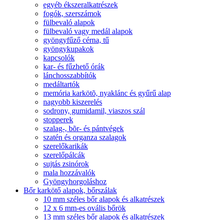
egyéb ékszeralkatrészek
fogók, szerszámok
fülbevaló alapok
fülbevaló vagy medál alapok
gyöngyfűző cérna, tű
gyöngykupakok
kapcsolók
kar- és fűzhető órák
lánchosszabbítók
medáltartók
memória karkötõ, nyaklánc és gyűrű alap
nagyobb kiszerelés
sodrony, gumidamil, viaszos szál
stopperek
szalag-, bõr- és pántvégek
szatén és organza szalagok
szerelőkarikák
szerelőpálcák
sujtás zsinórok
mala hozzávalók
Gyöngyhorgoláshoz
Bőr karkötő alapok, bőrszálak
10 mm széles bőr alapok és alkatrészek
12 x 6 mm-es ovális bőrök
13 mm széles bőr alapok és alkatrészek