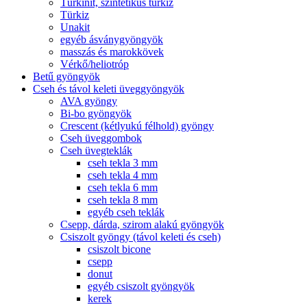
Türkinit, szintetikus türkiz
Türkiz
Unakit
egyéb ásványgyöngyök
masszás és marokkövek
Vérkő/heliotróp
Betű gyöngyök
Cseh és távol keleti üveggyöngyök
AVA gyöngy
Bi-bo gyöngyök
Crescent (kétlyukú félhold) gyöngy
Cseh üveggombok
Cseh üvegteklák
cseh tekla 3 mm
cseh tekla 4 mm
cseh tekla 6 mm
cseh tekla 8 mm
egyéb cseh teklák
Csepp, dárda, szirom alakú gyöngyök
Csiszolt gyöngy (távol keleti és cseh)
csiszolt bicone
csepp
donut
egyéb csiszolt gyöngyök
kerek