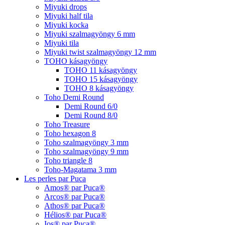
Miyuki drops
Miyuki half tila
Miyuki kocka
Miyuki szalmagyöngy 6 mm
Miyuki tila
Miyuki twist szalmagyöngy 12 mm
TOHO kásagyöngy
TOHO 11 kásagyöngy
TOHO 15 kásagyöngy
TOHO 8 kásagyöngy
Toho Demi Round
Demi Round 6/0
Demi Round 8/0
Toho Treasure
Toho hexagon 8
Toho szalmagyöngy 3 mm
Toho szalmagyöngy 9 mm
Toho triangle 8
Toho-Magatama 3 mm
Les perles par Puca
Amos® par Puca®
Arcos® par Puca®
Athos® par Puca®
Hélios® par Puca®
Ios® par Puca®