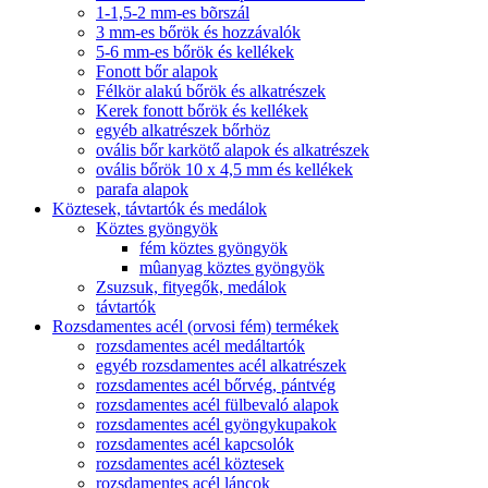
1-1,5-2 mm-es bõrszál
3 mm-es bőrök és hozzávalók
5-6 mm-es bőrök és kellékek
Fonott bőr alapok
Félkör alakú bőrök és alkatrészek
Kerek fonott bőrök és kellékek
egyéb alkatrészek bőrhöz
ovális bőr karkötő alapok és alkatrészek
ovális bőrök 10 x 4,5 mm és kellékek
parafa alapok
Köztesek, távtartók és medálok
Köztes gyöngyök
fém köztes gyöngyök
mûanyag köztes gyöngyök
Zsuzsuk, fityegők, medálok
távtartók
Rozsdamentes acél (orvosi fém) termékek
rozsdamentes acél medáltartók
egyéb rozsdamentes acél alkatrészek
rozsdamentes acél bőrvég, pántvég
rozsdamentes acél fülbevaló alapok
rozsdamentes acél gyöngykupakok
rozsdamentes acél kapcsolók
rozsdamentes acél köztesek
rozsdamentes acél láncok