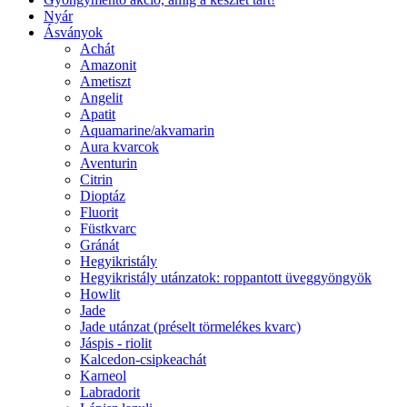
Nyár
Ásványok
Achát
Amazonit
Ametiszt
Angelit
Apatit
Aquamarine/akvamarin
Aura kvarcok
Aventurin
Citrin
Dioptáz
Fluorit
Füstkvarc
Gránát
Hegyikristály
Hegyikristály utánzatok: roppantott üveggyöngyök
Howlit
Jade
Jade utánzat (préselt törmelékes kvarc)
Jáspis - riolit
Kalcedon-csipkeachát
Karneol
Labradorit