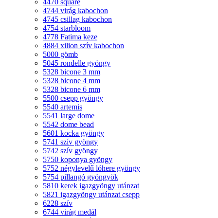
4470 square
4744 virág kabochon
4745 csillag kabochon
4754 starbloom
4778 Fatima keze
4884 xilion szív kabochon
5000 gömb
5045 rondelle gyöngy
5328 bicone 3 mm
5328 bicone 4 mm
5328 bicone 6 mm
5500 csepp gyöngy
5540 artemis
5541 large dome
5542 dome bead
5601 kocka gyöngy
5741 szív gyöngy
5742 szív gyöngy
5750 koponya gyöngy
5752 négylevelű lóhere gyöngy
5754 pillangó gyöngyök
5810 kerek igazgyöngy utánzat
5821 igazgyöngy utánzat csepp
6228 szív
6744 virág medál