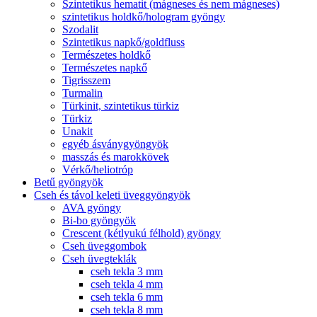
Szintetikus hematit (mágneses és nem mágneses)
szintetikus holdkő/hologram gyöngy
Szodalit
Szintetikus napkő/goldfluss
Természetes holdkő
Természetes napkő
Tigrisszem
Turmalin
Türkinit, szintetikus türkiz
Türkiz
Unakit
egyéb ásványgyöngyök
masszás és marokkövek
Vérkő/heliotróp
Betű gyöngyök
Cseh és távol keleti üveggyöngyök
AVA gyöngy
Bi-bo gyöngyök
Crescent (kétlyukú félhold) gyöngy
Cseh üveggombok
Cseh üvegteklák
cseh tekla 3 mm
cseh tekla 4 mm
cseh tekla 6 mm
cseh tekla 8 mm