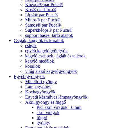
Khéops® par Puca®
Kos® par Puca®
Lipsi® par Puca®
Minos® par Puca®
Samos® par Puca®
Superkhéops® par Puca®
support bases- tartó alapok
Csigák, kagylók és korallok
csigák
egyéb kagylógyöngyök
kagyló cseppek, téglák és tallérok
kagyló medálok
korallok
virág alakú kagylógyöngyök
Egyéb gyöngyök
Millefiori gyöngy
Lámpagyöngy
Kockagyöngyök
Egyedi kézműves lámpagyöngyök
Akril gyöngy és függő
Pici akril virágok - 6 mm
akril virágok
függõ
gyöngy
Fagyöngyök és medálok