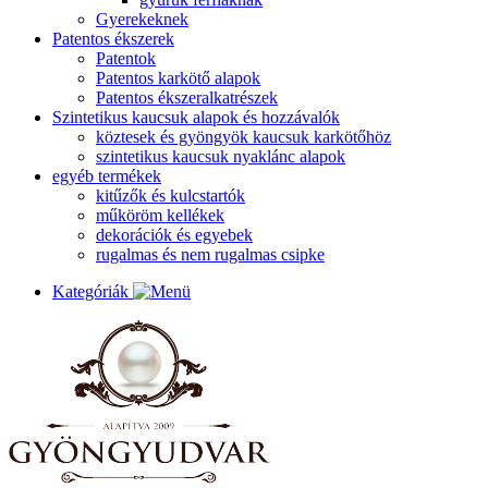
Gyerekeknek
Patentos ékszerek
Patentok
Patentos karkötő alapok
Patentos ékszeralkatrészek
Szintetikus kaucsuk alapok és hozzávalók
köztesek és gyöngyök kaucsuk karkötőhöz
szintetikus kaucsuk nyaklánc alapok
egyéb termékek
kitűzők és kulcstartók
műköröm kellékek
dekorációk és egyebek
rugalmas és nem rugalmas csipke
Kategóriák