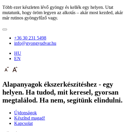
Több ezer készleten lévő gyöngy és kellék egy helyen. Utat
mutatunk, hogy öröm legyen az alkotás – akár most kezded, akár
már rutinos gyöngyfűző vagy.
+36 30 231 5498
info@gyongyudvar.hu
HU
EN
Alapanyagok ékszerkészítéshez - egy
helyen. Ha tudod, mit keresel, gyorsan
megtalálod. Ha nem, segítünk elindulni.
Újdonságok
Készítsd magad!
Kapcsolat