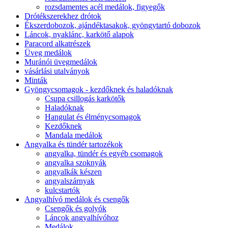
rozsdamentes acél medálok, figyegők
Drótékszerekhez drótok
Ékszerdobozok, ajándéktasakok, gyöngytartó dobozok
Láncok, nyaklánc, karkötő alapok
Paracord alkatrészek
Üveg medálok
Muránói üvegmedálok
vásárlási utalványok
Minták
Gyöngycsomagok - kezdőknek és haladóknak
Csupa csillogás karkötők
Haladóknak
Hangulat és élménycsomagok
Kezdőknek
Mandala medálok
Angyalka és tündér tartozékok
angyalka, tündér és egyéb csomagok
angyalka szoknyák
angyalkák készen
angyalszárnyak
kulcstartók
Angyalhívó medálok és csengők
Csengők és golyók
Láncok angyalhívóhoz
Medálok