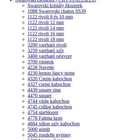
Swarovski kristály ékszerek
1088 Swarovski chaton SS39
1122 rivoli 8 és 10 mm
1122 rivoli 12 mm
1122 rivoli 14 mm
1122 rivoli 16 mm
1122 rivoli 18 mm
3200 varrható rivoli
3259 varrható szív
3400 varrható négyzet
3700 virágok
4228 Navette
4230 lemon fancy stone
4320 Csepp kabochon
4327 csepp kabochon
4439 square ring
4470 square
4744 virág kabochon
4745 csillag kabochon
4754 starbloom
4778 Fatima keze
4884 xilion szív kabochon
5000 gömb
5045 rondelle gyöngy