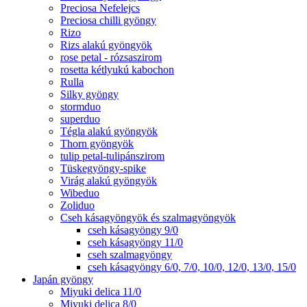
Preciosa Nefelejcs
Preciosa chilli gyöngy
Rizo
Rizs alakú gyöngyök
rose petal - rózsaszirom
rosetta kétlyukú kabochon
Rulla
Silky gyöngy
stormduo
superduo
Tégla alakú gyöngyök
Thorn gyöngyök
tulip petal-tulipánszirom
Tüskegyöngy-spike
Virág alakú gyöngyök
Wibeduo
Zoliduo
Cseh kásagyöngyök és szalmagyöngyök
cseh kásagyöngy 9/0
cseh kásagyöngy 11/0
cseh szalmagyöngy
cseh kásagyöngy 6/0, 7/0, 10/0, 12/0, 13/0, 15/0
Japán gyöngy
Miyuki delica 11/0
Miyuki delica 8/0