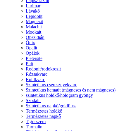
Lápisz lazuli
Larimar
Lávakő
Lepidolit
Magnezit
Malachit
Mookait
Obszidián
Ónix
Opalit
Opálok
Pietersite
Pirit
Rodonit/rodokrozit
Rózsakvarc
Rutilkvarc
Szintetikus cseresznyekvarc
Szintetikus hematit (mágneses és nem mágneses)
szintetikus holdkő/hologram gyöngy
Szodalit
Szintetikus napkő/goldfluss
Természetes holdkő
Természetes napkő
Tigrisszem
Turmalin