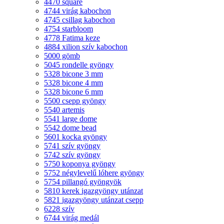
4470 square
4744 virág kabochon
4745 csillag kabochon
4754 starbloom
4778 Fatima keze
4884 xilion szív kabochon
5000 gömb
5045 rondelle gyöngy
5328 bicone 3 mm
5328 bicone 4 mm
5328 bicone 6 mm
5500 csepp gyöngy
5540 artemis
5541 large dome
5542 dome bead
5601 kocka gyöngy
5741 szív gyöngy
5742 szív gyöngy
5750 koponya gyöngy
5752 négylevelű lóhere gyöngy
5754 pillangó gyöngyök
5810 kerek igazgyöngy utánzat
5821 igazgyöngy utánzat csepp
6228 szív
6744 virág medál