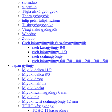
stormduo
superduo
Tégla alakú gyöngyök
Thorn gyöngyök
tulip petal-tulipánszirom
Tüskegyöngy-spike
Virág alakú gyöngyök
Wibeduo
Zoliduo
Cseh kásagyöngyök és szalmagyöngyök
cseh kásagyöngy 9/0
cseh kásagyöngy 11/0
cseh szalmagyöngy
cseh kásagyöngy 6/0, 7/0, 10/0, 12/0, 13/0, 15/0
Japán gyöngy
Miyuki delica 11/0
Miyuki delica 8/0
Miyuki drops
Miyuki half tila
Miyuki kocka
Miyuki szalmagyöngy 6 mm
Miyuki tila
Miyuki twist szalmagyöngy 12 mm
TOHO kásagyöngy
TOHO 11 kásagyöngy