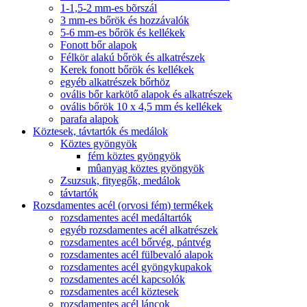
1-1,5-2 mm-es bõrszál
3 mm-es bőrök és hozzávalók
5-6 mm-es bőrök és kellékek
Fonott bőr alapok
Félkör alakú bőrök és alkatrészek
Kerek fonott bőrök és kellékek
egyéb alkatrészek bőrhöz
ovális bőr karkötő alapok és alkatrészek
ovális bőrök 10 x 4,5 mm és kellékek
parafa alapok
Köztesek, távtartók és medálok
Köztes gyöngyök
fém köztes gyöngyök
mûanyag köztes gyöngyök
Zsuzsuk, fityegők, medálok
távtartók
Rozsdamentes acél (orvosi fém) termékek
rozsdamentes acél medáltartók
egyéb rozsdamentes acél alkatrészek
rozsdamentes acél bőrvég, pántvég
rozsdamentes acél fülbevaló alapok
rozsdamentes acél gyöngykupakok
rozsdamentes acél kapcsolók
rozsdamentes acél köztesek
rozsdamentes acél láncok