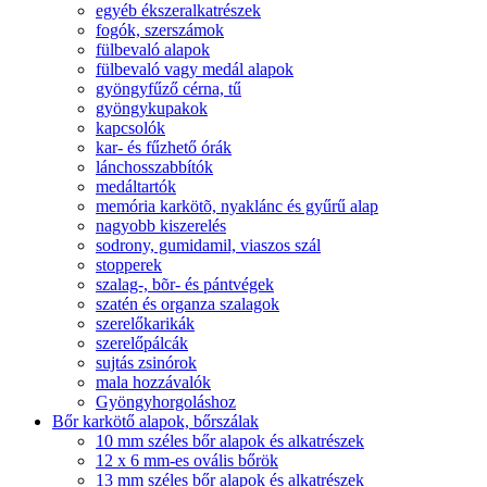
egyéb ékszeralkatrészek
fogók, szerszámok
fülbevaló alapok
fülbevaló vagy medál alapok
gyöngyfűző cérna, tű
gyöngykupakok
kapcsolók
kar- és fűzhető órák
lánchosszabbítók
medáltartók
memória karkötõ, nyaklánc és gyűrű alap
nagyobb kiszerelés
sodrony, gumidamil, viaszos szál
stopperek
szalag-, bõr- és pántvégek
szatén és organza szalagok
szerelőkarikák
szerelőpálcák
sujtás zsinórok
mala hozzávalók
Gyöngyhorgoláshoz
Bőr karkötő alapok, bőrszálak
10 mm széles bőr alapok és alkatrészek
12 x 6 mm-es ovális bőrök
13 mm széles bőr alapok és alkatrészek