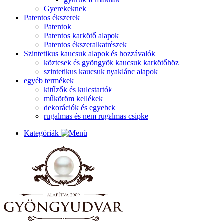
Gyerekeknek
Patentos ékszerek
Patentok
Patentos karkötő alapok
Patentos ékszeralkatrészek
Szintetikus kaucsuk alapok és hozzávalók
köztesek és gyöngyök kaucsuk karkötőhöz
szintetikus kaucsuk nyaklánc alapok
egyéb termékek
kitűzők és kulcstartók
műköröm kellékek
dekorációk és egyebek
rugalmas és nem rugalmas csipke
Kategóriák