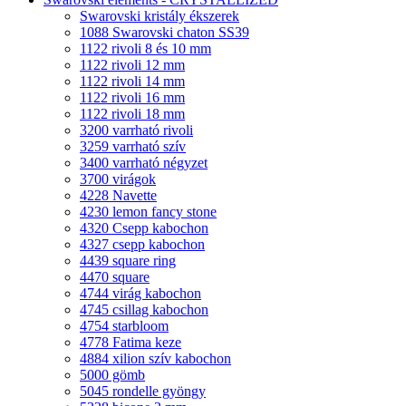
Swarovski kristály ékszerek
1088 Swarovski chaton SS39
1122 rivoli 8 és 10 mm
1122 rivoli 12 mm
1122 rivoli 14 mm
1122 rivoli 16 mm
1122 rivoli 18 mm
3200 varrható rivoli
3259 varrható szív
3400 varrható négyzet
3700 virágok
4228 Navette
4230 lemon fancy stone
4320 Csepp kabochon
4327 csepp kabochon
4439 square ring
4470 square
4744 virág kabochon
4745 csillag kabochon
4754 starbloom
4778 Fatima keze
4884 xilion szív kabochon
5000 gömb
5045 rondelle gyöngy