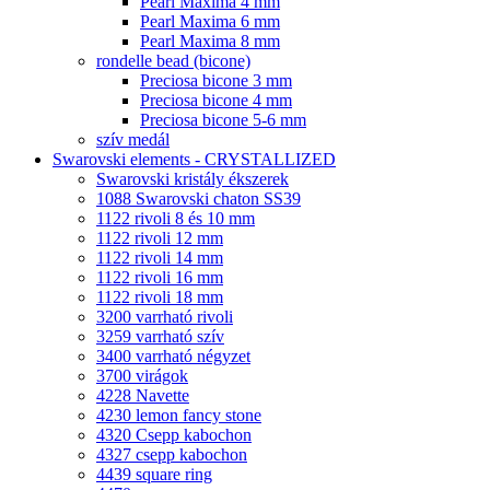
Pearl Maxima 4 mm
Pearl Maxima 6 mm
Pearl Maxima 8 mm
rondelle bead (bicone)
Preciosa bicone 3 mm
Preciosa bicone 4 mm
Preciosa bicone 5-6 mm
szív medál
Swarovski elements - CRYSTALLIZED
Swarovski kristály ékszerek
1088 Swarovski chaton SS39
1122 rivoli 8 és 10 mm
1122 rivoli 12 mm
1122 rivoli 14 mm
1122 rivoli 16 mm
1122 rivoli 18 mm
3200 varrható rivoli
3259 varrható szív
3400 varrható négyzet
3700 virágok
4228 Navette
4230 lemon fancy stone
4320 Csepp kabochon
4327 csepp kabochon
4439 square ring