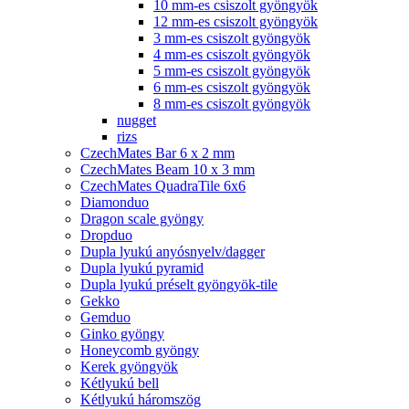
10 mm-es csiszolt gyöngyök
12 mm-es csiszolt gyöngyök
3 mm-es csiszolt gyöngyök
4 mm-es csiszolt gyöngyök
5 mm-es csiszolt gyöngyök
6 mm-es csiszolt gyöngyök
8 mm-es csiszolt gyöngyök
nugget
rizs
CzechMates Bar 6 x 2 mm
CzechMates Beam 10 x 3 mm
CzechMates QuadraTile 6x6
Diamonduo
Dragon scale gyöngy
Dropduo
Dupla lyukú anyósnyelv/dagger
Dupla lyukú pyramid
Dupla lyukú préselt gyöngyök-tile
Gekko
Gemduo
Ginko gyöngy
Honeycomb gyöngy
Kerek gyöngyök
Kétlyukú bell
Kétlyukú háromszög