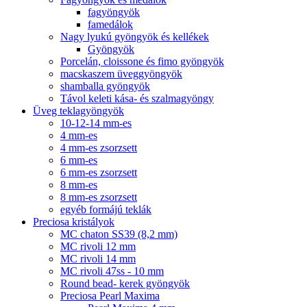
fagyöngyök
famedálok
Nagy lyukú gyöngyök és kellékek
Gyöngyök
Porcelán, cloissone és fimo gyöngyök
macskaszem üveggyöngyök
shamballa gyöngyök
Távol keleti kása- és szalmagyöngy
Üveg teklagyöngyök
10-12-14 mm-es
4 mm-es
4 mm-es zsorzsett
6 mm-es
6 mm-es zsorzsett
8 mm-es
8 mm-es zsorzsett
egyéb formájú teklák
Preciosa kristályok
MC chaton SS39 (8,2 mm)
MC rivoli 12 mm
MC rivoli 14 mm
MC rivoli 47ss - 10 mm
Round bead- kerek gyöngyök
Preciosa Pearl Maxima