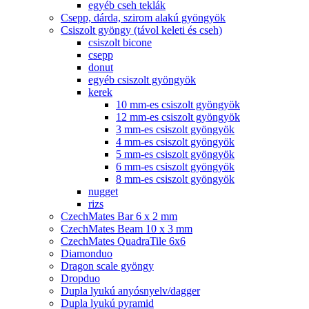
egyéb cseh teklák
Csepp, dárda, szirom alakú gyöngyök
Csiszolt gyöngy (távol keleti és cseh)
csiszolt bicone
csepp
donut
egyéb csiszolt gyöngyök
kerek
10 mm-es csiszolt gyöngyök
12 mm-es csiszolt gyöngyök
3 mm-es csiszolt gyöngyök
4 mm-es csiszolt gyöngyök
5 mm-es csiszolt gyöngyök
6 mm-es csiszolt gyöngyök
8 mm-es csiszolt gyöngyök
nugget
rizs
CzechMates Bar 6 x 2 mm
CzechMates Beam 10 x 3 mm
CzechMates QuadraTile 6x6
Diamonduo
Dragon scale gyöngy
Dropduo
Dupla lyukú anyósnyelv/dagger
Dupla lyukú pyramid