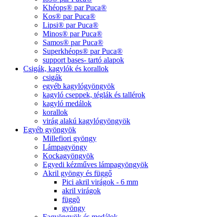
Khéops® par Puca®
Kos® par Puca®
Lipsi® par Puca®
Minos® par Puca®
Samos® par Puca®
Superkhéops® par Puca®
support bases- tartó alapok
Csigák, kagylók és korallok
csigák
egyéb kagylógyöngyök
kagyló cseppek, téglák és tallérok
kagyló medálok
korallok
virág alakú kagylógyöngyök
Egyéb gyöngyök
Millefiori gyöngy
Lámpagyöngy
Kockagyöngyök
Egyedi kézműves lámpagyöngyök
Akril gyöngy és függő
Pici akril virágok - 6 mm
akril virágok
függõ
gyöngy
Fagyöngyök és medálok