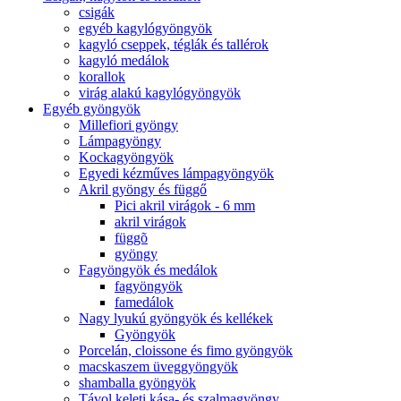
csigák
egyéb kagylógyöngyök
kagyló cseppek, téglák és tallérok
kagyló medálok
korallok
virág alakú kagylógyöngyök
Egyéb gyöngyök
Millefiori gyöngy
Lámpagyöngy
Kockagyöngyök
Egyedi kézműves lámpagyöngyök
Akril gyöngy és függő
Pici akril virágok - 6 mm
akril virágok
függõ
gyöngy
Fagyöngyök és medálok
fagyöngyök
famedálok
Nagy lyukú gyöngyök és kellékek
Gyöngyök
Porcelán, cloissone és fimo gyöngyök
macskaszem üveggyöngyök
shamballa gyöngyök
Távol keleti kása- és szalmagyöngy