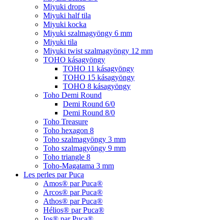
Miyuki drops
Miyuki half tila
Miyuki kocka
Miyuki szalmagyöngy 6 mm
Miyuki tila
Miyuki twist szalmagyöngy 12 mm
TOHO kásagyöngy
TOHO 11 kásagyöngy
TOHO 15 kásagyöngy
TOHO 8 kásagyöngy
Toho Demi Round
Demi Round 6/0
Demi Round 8/0
Toho Treasure
Toho hexagon 8
Toho szalmagyöngy 3 mm
Toho szalmagyöngy 9 mm
Toho triangle 8
Toho-Magatama 3 mm
Les perles par Puca
Amos® par Puca®
Arcos® par Puca®
Athos® par Puca®
Hélios® par Puca®
Ios® par Puca®