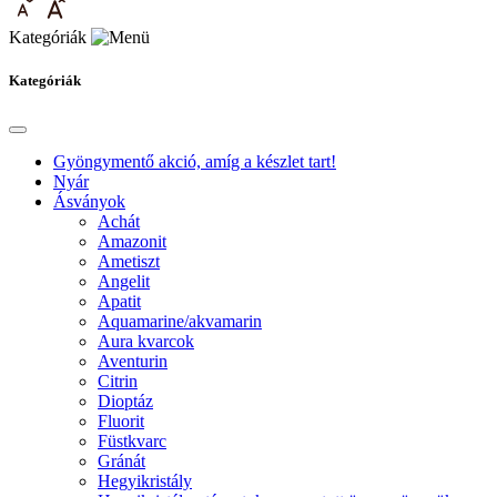
Kategóriák
Kategóriák
Gyöngymentő akció, amíg a készlet tart!
Nyár
Ásványok
Achát
Amazonit
Ametiszt
Angelit
Apatit
Aquamarine/akvamarin
Aura kvarcok
Aventurin
Citrin
Dioptáz
Fluorit
Füstkvarc
Gránát
Hegyikristály