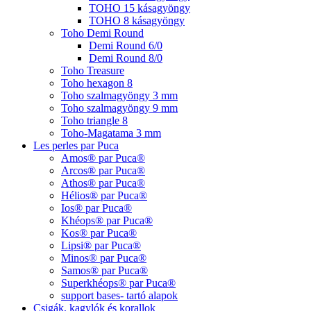
TOHO 15 kásagyöngy
TOHO 8 kásagyöngy
Toho Demi Round
Demi Round 6/0
Demi Round 8/0
Toho Treasure
Toho hexagon 8
Toho szalmagyöngy 3 mm
Toho szalmagyöngy 9 mm
Toho triangle 8
Toho-Magatama 3 mm
Les perles par Puca
Amos® par Puca®
Arcos® par Puca®
Athos® par Puca®
Hélios® par Puca®
Ios® par Puca®
Khéops® par Puca®
Kos® par Puca®
Lipsi® par Puca®
Minos® par Puca®
Samos® par Puca®
Superkhéops® par Puca®
support bases- tartó alapok
Csigák, kagylók és korallok