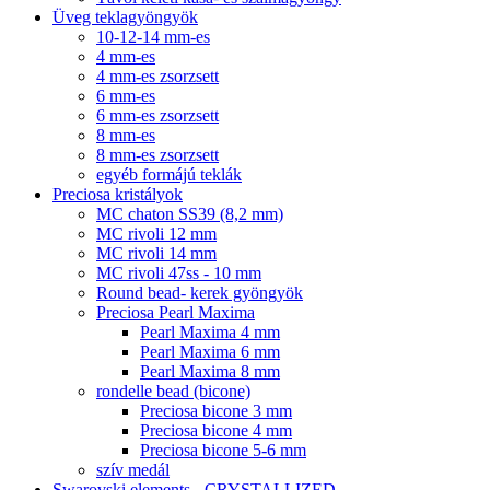
Üveg teklagyöngyök
10-12-14 mm-es
4 mm-es
4 mm-es zsorzsett
6 mm-es
6 mm-es zsorzsett
8 mm-es
8 mm-es zsorzsett
egyéb formájú teklák
Preciosa kristályok
MC chaton SS39 (8,2 mm)
MC rivoli 12 mm
MC rivoli 14 mm
MC rivoli 47ss - 10 mm
Round bead- kerek gyöngyök
Preciosa Pearl Maxima
Pearl Maxima 4 mm
Pearl Maxima 6 mm
Pearl Maxima 8 mm
rondelle bead (bicone)
Preciosa bicone 3 mm
Preciosa bicone 4 mm
Preciosa bicone 5-6 mm
szív medál
Swarovski elements - CRYSTALLIZED