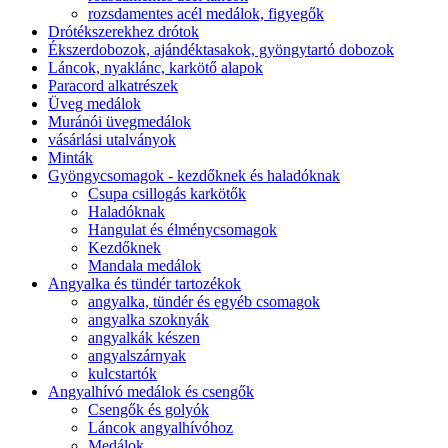
rozsdamentes acél medálok, figyegők
Drótékszerekhez drótok
Ékszerdobozok, ajándéktasakok, gyöngytartó dobozok
Láncok, nyaklánc, karkötő alapok
Paracord alkatrészek
Üveg medálok
Muránói üvegmedálok
vásárlási utalványok
Minták
Gyöngycsomagok - kezdőknek és haladóknak
Csupa csillogás karkötők
Haladóknak
Hangulat és élménycsomagok
Kezdőknek
Mandala medálok
Angyalka és tündér tartozékok
angyalka, tündér és egyéb csomagok
angyalka szoknyák
angyalkák készen
angyalszárnyak
kulcstartók
Angyalhívó medálok és csengők
Csengők és golyók
Láncok angyalhívóhoz
Medálok