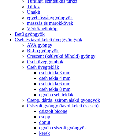
Türkinit, szintetikus türkiz
Türkiz
Unakit
egyéb ásványgyöngyök
masszás és marokkövek
Vérkő/heliotróp
Betű gyöngyök
Cseh és távol keleti üveggyöngyök
AVA gyöngy
Bi-bo gyöngyök
Crescent (kétlyukú félhold) gyöngy
Cseh üveggombok
Cseh üvegteklák
cseh tekla 3 mm
cseh tekla 4 mm
cseh tekla 6 mm
cseh tekla 8 mm
egyéb cseh teklák
Csepp, dárda, szirom alakú gyöngyök
Csiszolt gyöngy (távol keleti és cseh)
csiszolt bicone
csepp
donut
egyéb csiszolt gyöngyök
kerek