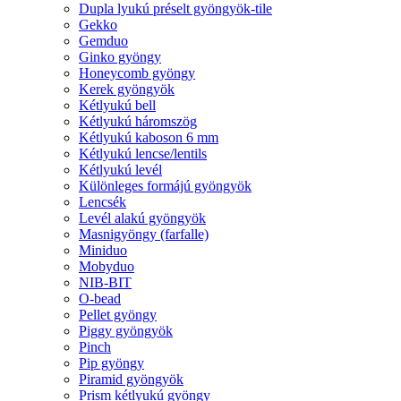
Dupla lyukú préselt gyöngyök-tile
Gekko
Gemduo
Ginko gyöngy
Honeycomb gyöngy
Kerek gyöngyök
Kétlyukú bell
Kétlyukú háromszög
Kétlyukú kaboson 6 mm
Kétlyukú lencse/lentils
Kétlyukú levél
Különleges formájú gyöngyök
Lencsék
Levél alakú gyöngyök
Masnigyöngy (farfalle)
Miniduo
Mobyduo
NIB-BIT
O-bead
Pellet gyöngy
Piggy gyöngyök
Pinch
Pip gyöngy
Piramid gyöngyök
Prism kétlyukú gyöngy