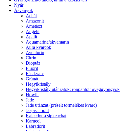
Nyár
Ásványok
Achát
Amazonit
Ametiszt
Angelit
Apatit
Aquamarine/akvamarin
Aura kvarcok
Aventurin
Citrin
Dioptáz
Fluorit
Füstkvarc
Gránát
Hegyikristály
Hegyikristály utánzatok: roppantott üveggyöngyök
Howlit
Jade
Jade utánzat (préselt törmelékes kvarc)
Jáspis - riolit
Kalcedon-csipkeachát
Karneol
Labradorit