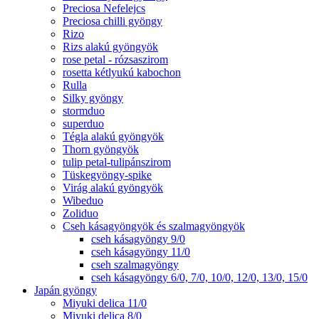
Preciosa Nefelejcs
Preciosa chilli gyöngy
Rizo
Rizs alakú gyöngyök
rose petal - rózsaszirom
rosetta kétlyukú kabochon
Rulla
Silky gyöngy
stormduo
superduo
Tégla alakú gyöngyök
Thorn gyöngyök
tulip petal-tulipánszirom
Tüskegyöngy-spike
Virág alakú gyöngyök
Wibeduo
Zoliduo
Cseh kásagyöngyök és szalmagyöngyök
cseh kásagyöngy 9/0
cseh kásagyöngy 11/0
cseh szalmagyöngy
cseh kásagyöngy 6/0, 7/0, 10/0, 12/0, 13/0, 15/0
Japán gyöngy
Miyuki delica 11/0
Miyuki delica 8/0