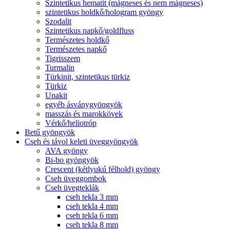
Szintetikus hematit (mágneses és nem mágneses)
szintetikus holdkő/hologram gyöngy
Szodalit
Szintetikus napkő/goldfluss
Természetes holdkő
Természetes napkő
Tigrisszem
Turmalin
Türkinit, szintetikus türkiz
Türkiz
Unakit
egyéb ásványgyöngyök
masszás és marokkövek
Vérkő/heliotróp
Betű gyöngyök
Cseh és távol keleti üveggyöngyök
AVA gyöngy
Bi-bo gyöngyök
Crescent (kétlyukú félhold) gyöngy
Cseh üveggombok
Cseh üvegteklák
cseh tekla 3 mm
cseh tekla 4 mm
cseh tekla 6 mm
cseh tekla 8 mm