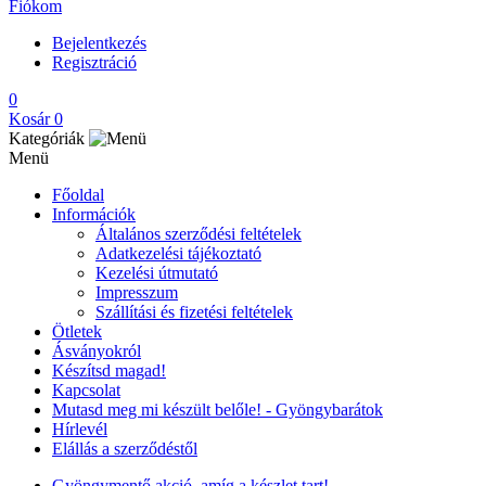
Fiókom
Bejelentkezés
Regisztráció
0
Kosár
0
Kategóriák
Menü
Főoldal
Információk
Általános szerződési feltételek
Adatkezelési tájékoztató
Kezelési útmutató
Impresszum
Szállítási és fizetési feltételek
Ötletek
Ásványokról
Készítsd magad!
Kapcsolat
Mutasd meg mi készült belőle! - Gyöngybarátok
Hírlevél
Elállás a szerződéstől
Gyöngymentő akció, amíg a készlet tart!