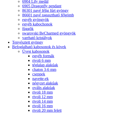
6904 Lily medál
6905 Dragonfly pendant
86301 pavé félig fúrt gyöngy
86601 pavé ragasztható félgömb
egyéb gyöngyök
egyéb kabochonok
függõk
swarovski BeCharmed gyöngyök
varrható kristályok
Tenyésztett gyöngy
Befoglalható kabosonok és kövek
Üveg kabosonok
egyéb formák
rivoli 6 mm
téglalap alakúak
chaton 3-6 mm
cseppek
navette-ek
négyzet alakúak
ovális alakúak
rivoli 18 mm
rivoli 12 mm
rivoli 14 mm
rivoli 16 mm
rivoli 20 mm felett