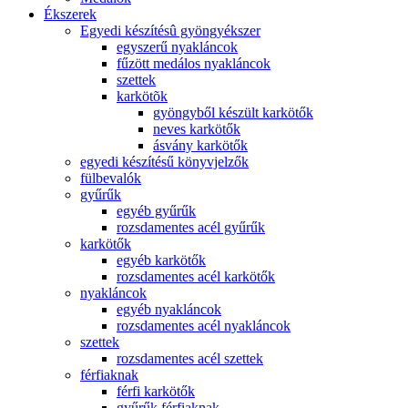
Ékszerek
Egyedi készítésû gyöngyékszer
egyszerű nyakláncok
fűzött medálos nyakláncok
szettek
karkötõk
gyöngyből készült karkötők
neves karkötők
ásvány karkötők
egyedi készítésű könyvjelzők
fülbevalók
gyűrűk
egyéb gyűrűk
rozsdamentes acél gyűrűk
karkötők
egyéb karkötők
rozsdamentes acél karkötők
nyakláncok
egyéb nyakláncok
rozsdamentes acél nyakláncok
szettek
rozsdamentes acél szettek
férfiaknak
férfi karkötők
gyűrűk férfiaknak