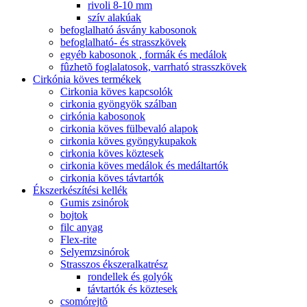
rivoli 8-10 mm
szív alakúak
befoglalható ásvány kabosonok
befoglalható- és strasszkövek
egyéb kabosonok , formák és medálok
fûzhetõ foglalatosok, varrható strasszkövek
Cirkónia köves termékek
Cirkonia köves kapcsolók
cirkonia gyöngyök szálban
cirkónia kabosonok
cirkonia köves fülbevaló alapok
cirkonia köves gyöngykupakok
cirkonia köves köztesek
cirkonia köves medálok és medáltartók
cirkonia köves távtartók
Ékszerkészítési kellék
Gumis zsinórok
bojtok
filc anyag
Flex-rite
Selyemzsinórok
Strasszos ékszeralkatrész
rondellek és golyók
távtartók és köztesek
csomórejtõ