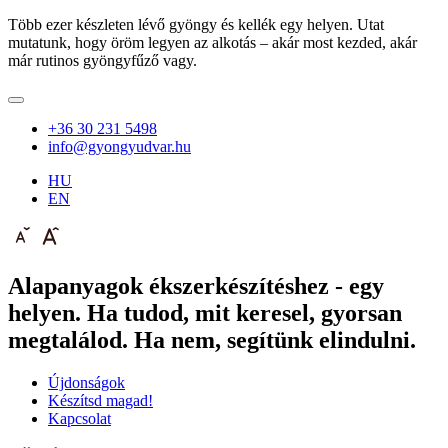
Több ezer készleten lévő gyöngy és kellék egy helyen. Utat
mutatunk, hogy öröm legyen az alkotás – akár most kezded, akár
már rutinos gyöngyfűző vagy.
+36 30 231 5498
info@gyongyudvar.hu
HU
EN
Alapanyagok ékszerkészítéshez - egy
helyen. Ha tudod, mit keresel, gyorsan
megtalálod. Ha nem, segítünk elindulni.
Újdonságok
Készítsd magad!
Kapcsolat