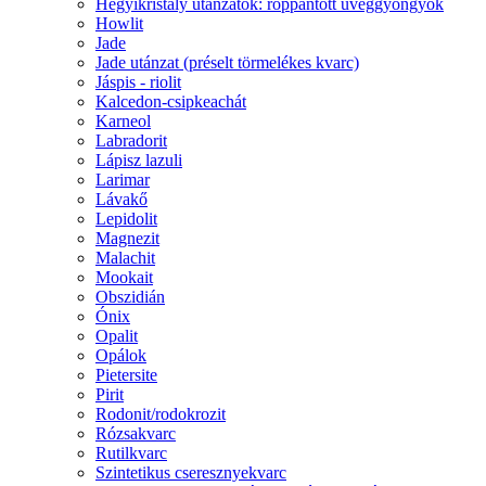
Hegyikristály utánzatok: roppantott üveggyöngyök
Howlit
Jade
Jade utánzat (préselt törmelékes kvarc)
Jáspis - riolit
Kalcedon-csipkeachát
Karneol
Labradorit
Lápisz lazuli
Larimar
Lávakő
Lepidolit
Magnezit
Malachit
Mookait
Obszidián
Ónix
Opalit
Opálok
Pietersite
Pirit
Rodonit/rodokrozit
Rózsakvarc
Rutilkvarc
Szintetikus cseresznyekvarc