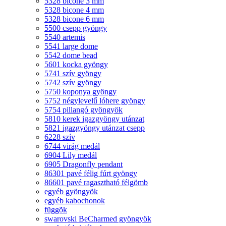
5328 bicone 3 mm
5328 bicone 4 mm
5328 bicone 6 mm
5500 csepp gyöngy
5540 artemis
5541 large dome
5542 dome bead
5601 kocka gyöngy
5741 szív gyöngy
5742 szív gyöngy
5750 koponya gyöngy
5752 négylevelű lóhere gyöngy
5754 pillangó gyöngyök
5810 kerek igazgyöngy utánzat
5821 igazgyöngy utánzat csepp
6228 szív
6744 virág medál
6904 Lily medál
6905 Dragonfly pendant
86301 pavé félig fúrt gyöngy
86601 pavé ragasztható félgömb
egyéb gyöngyök
egyéb kabochonok
függõk
swarovski BeCharmed gyöngyök