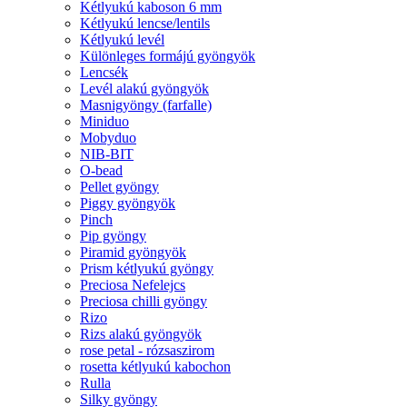
Kétlyukú kaboson 6 mm
Kétlyukú lencse/lentils
Kétlyukú levél
Különleges formájú gyöngyök
Lencsék
Levél alakú gyöngyök
Masnigyöngy (farfalle)
Miniduo
Mobyduo
NIB-BIT
O-bead
Pellet gyöngy
Piggy gyöngyök
Pinch
Pip gyöngy
Piramid gyöngyök
Prism kétlyukú gyöngy
Preciosa Nefelejcs
Preciosa chilli gyöngy
Rizo
Rizs alakú gyöngyök
rose petal - rózsaszirom
rosetta kétlyukú kabochon
Rulla
Silky gyöngy