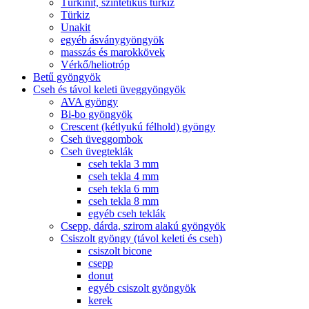
Türkinit, szintetikus türkiz
Türkiz
Unakit
egyéb ásványgyöngyök
masszás és marokkövek
Vérkő/heliotróp
Betű gyöngyök
Cseh és távol keleti üveggyöngyök
AVA gyöngy
Bi-bo gyöngyök
Crescent (kétlyukú félhold) gyöngy
Cseh üveggombok
Cseh üvegteklák
cseh tekla 3 mm
cseh tekla 4 mm
cseh tekla 6 mm
cseh tekla 8 mm
egyéb cseh teklák
Csepp, dárda, szirom alakú gyöngyök
Csiszolt gyöngy (távol keleti és cseh)
csiszolt bicone
csepp
donut
egyéb csiszolt gyöngyök
kerek