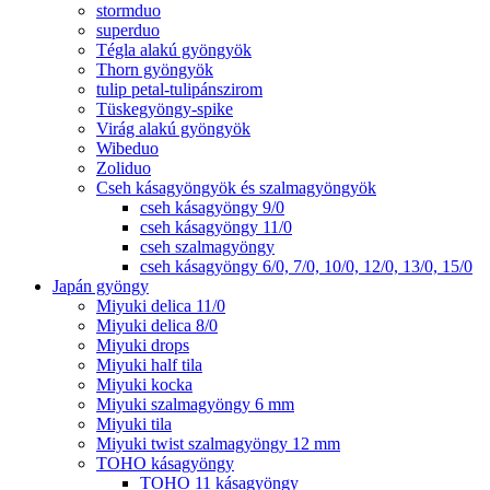
stormduo
superduo
Tégla alakú gyöngyök
Thorn gyöngyök
tulip petal-tulipánszirom
Tüskegyöngy-spike
Virág alakú gyöngyök
Wibeduo
Zoliduo
Cseh kásagyöngyök és szalmagyöngyök
cseh kásagyöngy 9/0
cseh kásagyöngy 11/0
cseh szalmagyöngy
cseh kásagyöngy 6/0, 7/0, 10/0, 12/0, 13/0, 15/0
Japán gyöngy
Miyuki delica 11/0
Miyuki delica 8/0
Miyuki drops
Miyuki half tila
Miyuki kocka
Miyuki szalmagyöngy 6 mm
Miyuki tila
Miyuki twist szalmagyöngy 12 mm
TOHO kásagyöngy
TOHO 11 kásagyöngy