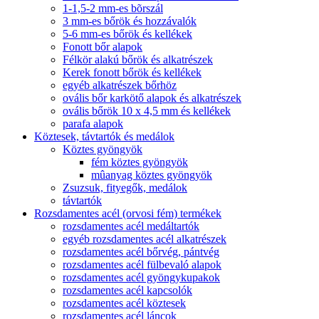
1-1,5-2 mm-es bõrszál
3 mm-es bőrök és hozzávalók
5-6 mm-es bőrök és kellékek
Fonott bőr alapok
Félkör alakú bőrök és alkatrészek
Kerek fonott bőrök és kellékek
egyéb alkatrészek bőrhöz
ovális bőr karkötő alapok és alkatrészek
ovális bőrök 10 x 4,5 mm és kellékek
parafa alapok
Köztesek, távtartók és medálok
Köztes gyöngyök
fém köztes gyöngyök
mûanyag köztes gyöngyök
Zsuzsuk, fityegők, medálok
távtartók
Rozsdamentes acél (orvosi fém) termékek
rozsdamentes acél medáltartók
egyéb rozsdamentes acél alkatrészek
rozsdamentes acél bőrvég, pántvég
rozsdamentes acél fülbevaló alapok
rozsdamentes acél gyöngykupakok
rozsdamentes acél kapcsolók
rozsdamentes acél köztesek
rozsdamentes acél láncok