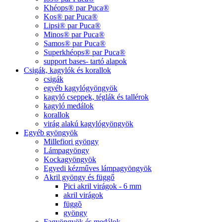
Khéops® par Puca®
Kos® par Puca®
Lipsi® par Puca®
Minos® par Puca®
Samos® par Puca®
Superkhéops® par Puca®
support bases- tartó alapok
Csigák, kagylók és korallok
csigák
egyéb kagylógyöngyök
kagyló cseppek, téglák és tallérok
kagyló medálok
korallok
virág alakú kagylógyöngyök
Egyéb gyöngyök
Millefiori gyöngy
Lámpagyöngy
Kockagyöngyök
Egyedi kézműves lámpagyöngyök
Akril gyöngy és függő
Pici akril virágok - 6 mm
akril virágok
függõ
gyöngy
Fagyöngyök és medálok