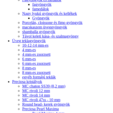
fagyöngyök
famedálok
Nagy lyukú gyöngyök és kellékek
Gyöngyök
Porcelán, cloissone és fimo gyöngyök
macskaszem üveggyöngyök
shamballa gyöngyök
Távol keleti kása- és szalmagyöngy
Üveg teklagyöngyök
10-12-14 mm-es
4 mm-es
4 mm-es zsorzsett
6 mm-es
6 mm-es zsorzsett
8 mm-es
8 mm-es zsorzsett
egyéb formájú teklák
Preciosa kristályok
MC chaton SS39 (8,2 mm)
MC rivoli 12 mm
MC rivoli 14 mm
MC rivoli 47ss - 10 mm
Round bead- kerek gyöngyök
Preciosa Pearl Maxima