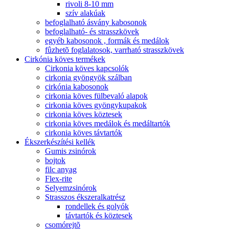
rivoli 8-10 mm
szív alakúak
befoglalható ásvány kabosonok
befoglalható- és strasszkövek
egyéb kabosonok , formák és medálok
fûzhetõ foglalatosok, varrható strasszkövek
Cirkónia köves termékek
Cirkonia köves kapcsolók
cirkonia gyöngyök szálban
cirkónia kabosonok
cirkonia köves fülbevaló alapok
cirkonia köves gyöngykupakok
cirkonia köves köztesek
cirkonia köves medálok és medáltartók
cirkonia köves távtartók
Ékszerkészítési kellék
Gumis zsinórok
bojtok
filc anyag
Flex-rite
Selyemzsinórok
Strasszos ékszeralkatrész
rondellek és golyók
távtartók és köztesek
csomórejtõ