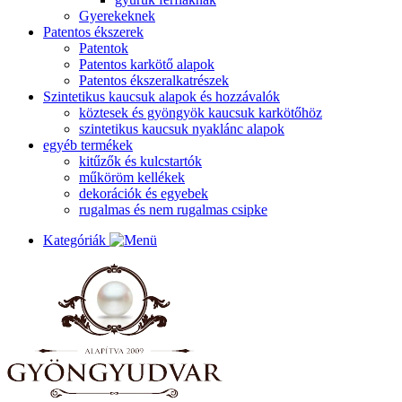
Gyerekeknek
Patentos ékszerek
Patentok
Patentos karkötő alapok
Patentos ékszeralkatrészek
Szintetikus kaucsuk alapok és hozzávalók
köztesek és gyöngyök kaucsuk karkötőhöz
szintetikus kaucsuk nyaklánc alapok
egyéb termékek
kitűzők és kulcstartók
műköröm kellékek
dekorációk és egyebek
rugalmas és nem rugalmas csipke
Kategóriák