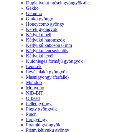
Dupla lyukú préselt gyöngyök-tile
Gekko
Gemduo
Ginko gyöngy
Honeycomb gyöngy
Kerek gyöngyök
Kétlyukú bell
Kétlyukú háromszög
Kétlyukú kaboson 6 mm
Kétlyukú lencse/lentils
Kétlyukú levél
Különleges formájú gyöngyök
Lencsék
Levél alakú gyöngyök
Masnigyöngy (farfalle)
Miniduo
Mobyduo
NIB-BIT
O-bead
Pellet gyöngy
Piggy gyöngyök
Pinch
Pip gyöngy
Piramid gyöngyök
Prism kétlyukú gyöngy