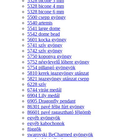
5328 bicone 3 mm
5328 bicone 4 mm
5328 bicone 6 mm
5500 csepp gyöngy
5540 artemis
5541 large dome
5542 dome bead
5601 kocka gyöngy
5741 szív gyöngy
5742 szív gyöngy
5750 koponya gyöngy
5752 négylevelű lóhere gyöngy
5754 pillangó gyöngyök
5810 kerek igazgyöngy utánzat
5821 igazgyöngy utánzat csepp
6228 szív
6744 virág medál
6904 Lily medál
6905 Dragonfly pendant
86301 pavé félig fúrt gyöngy
86601 pavé ragasztható félgömb
egyéb gyöngyök
egyéb kabochonok
függõk
swarovski BeCharmed gyöngyök