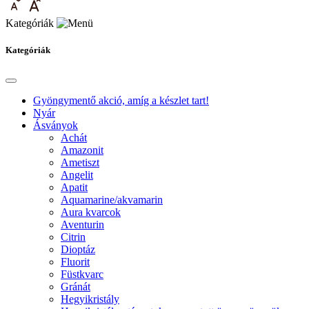
Kategóriák
Kategóriák
Gyöngymentő akció, amíg a készlet tart!
Nyár
Ásványok
Achát
Amazonit
Ametiszt
Angelit
Apatit
Aquamarine/akvamarin
Aura kvarcok
Aventurin
Citrin
Dioptáz
Fluorit
Füstkvarc
Gránát
Hegyikristály