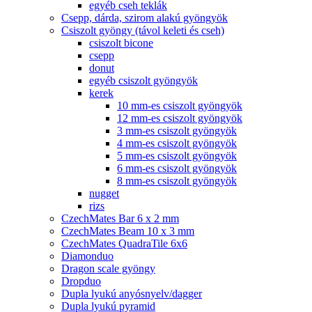
egyéb cseh teklák
Csepp, dárda, szirom alakú gyöngyök
Csiszolt gyöngy (távol keleti és cseh)
csiszolt bicone
csepp
donut
egyéb csiszolt gyöngyök
kerek
10 mm-es csiszolt gyöngyök
12 mm-es csiszolt gyöngyök
3 mm-es csiszolt gyöngyök
4 mm-es csiszolt gyöngyök
5 mm-es csiszolt gyöngyök
6 mm-es csiszolt gyöngyök
8 mm-es csiszolt gyöngyök
nugget
rizs
CzechMates Bar 6 x 2 mm
CzechMates Beam 10 x 3 mm
CzechMates QuadraTile 6x6
Diamonduo
Dragon scale gyöngy
Dropduo
Dupla lyukú anyósnyelv/dagger
Dupla lyukú pyramid