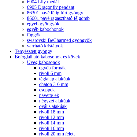
6904 Lily medál
6905 Dragonfly pendant
86301 pavé félig fúrt gyöngy
86601 pavé ragasztható félgömb
egyéb gyöngyök
egyéb kabochonok
függõk
swarovski BeCharmed gyöngyök
varrható kristályok
Tenyésztett gyöngy
Befoglalható kabosonok és kövek
Üveg kabosonok
egyéb formák
rivoli 6 mm
téglalap alakúak
chaton 3-6 mm
cseppek
navette-ek
négyzet alakúak
ovális alakúak
rivoli 18 mm
rivoli 12 mm
rivoli 14 mm
rivoli 16 mm
rivoli 20 mm felett