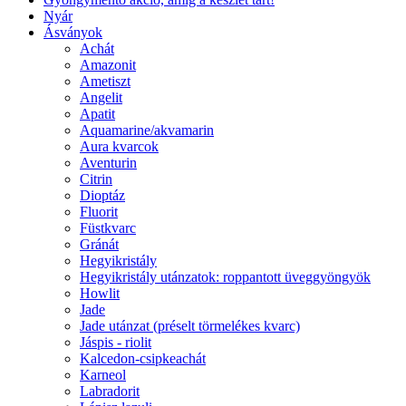
Nyár
Ásványok
Achát
Amazonit
Ametiszt
Angelit
Apatit
Aquamarine/akvamarin
Aura kvarcok
Aventurin
Citrin
Dioptáz
Fluorit
Füstkvarc
Gránát
Hegyikristály
Hegyikristály utánzatok: roppantott üveggyöngyök
Howlit
Jade
Jade utánzat (préselt törmelékes kvarc)
Jáspis - riolit
Kalcedon-csipkeachát
Karneol
Labradorit