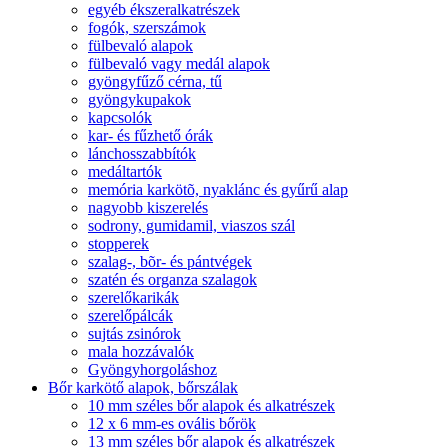
egyéb ékszeralkatrészek
fogók, szerszámok
fülbevaló alapok
fülbevaló vagy medál alapok
gyöngyfűző cérna, tű
gyöngykupakok
kapcsolók
kar- és fűzhető órák
lánchosszabbítók
medáltartók
memória karkötõ, nyaklánc és gyűrű alap
nagyobb kiszerelés
sodrony, gumidamil, viaszos szál
stopperek
szalag-, bõr- és pántvégek
szatén és organza szalagok
szerelőkarikák
szerelőpálcák
sujtás zsinórok
mala hozzávalók
Gyöngyhorgoláshoz
Bőr karkötő alapok, bőrszálak
10 mm széles bőr alapok és alkatrészek
12 x 6 mm-es ovális bőrök
13 mm széles bőr alapok és alkatrészek