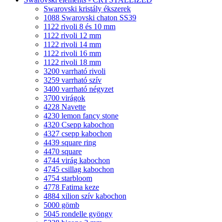
Swarovski kristály ékszerek
1088 Swarovski chaton SS39
1122 rivoli 8 és 10 mm
1122 rivoli 12 mm
1122 rivoli 14 mm
1122 rivoli 16 mm
1122 rivoli 18 mm
3200 varrható rivoli
3259 varrható szív
3400 varrható négyzet
3700 virágok
4228 Navette
4230 lemon fancy stone
4320 Csepp kabochon
4327 csepp kabochon
4439 square ring
4470 square
4744 virág kabochon
4745 csillag kabochon
4754 starbloom
4778 Fatima keze
4884 xilion szív kabochon
5000 gömb
5045 rondelle gyöngy