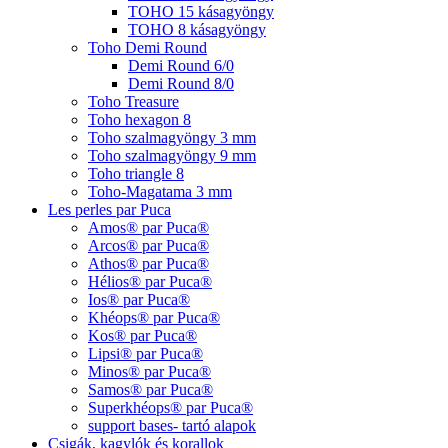
TOHO 15 kásagyöngy
TOHO 8 kásagyöngy
Toho Demi Round
Demi Round 6/0
Demi Round 8/0
Toho Treasure
Toho hexagon 8
Toho szalmagyöngy 3 mm
Toho szalmagyöngy 9 mm
Toho triangle 8
Toho-Magatama 3 mm
Les perles par Puca
Amos® par Puca®
Arcos® par Puca®
Athos® par Puca®
Hélios® par Puca®
Ios® par Puca®
Khéops® par Puca®
Kos® par Puca®
Lipsi® par Puca®
Minos® par Puca®
Samos® par Puca®
Superkhéops® par Puca®
support bases- tartó alapok
Csigák, kagylók és korallok