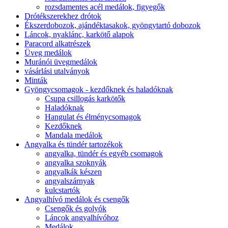
rozsdamentes acél medálok, figyegők
Drótékszerekhez drótok
Ékszerdobozok, ajándéktasakok, gyöngytartó dobozok
Láncok, nyaklánc, karkötő alapok
Paracord alkatrészek
Üveg medálok
Muránói üvegmedálok
vásárlási utalványok
Minták
Gyöngycsomagok - kezdőknek és haladóknak
Csupa csillogás karkötők
Haladóknak
Hangulat és élménycsomagok
Kezdőknek
Mandala medálok
Angyalka és tündér tartozékok
angyalka, tündér és egyéb csomagok
angyalka szoknyák
angyalkák készen
angyalszárnyak
kulcstartók
Angyalhívó medálok és csengők
Csengők és golyók
Láncok angyalhívóhoz
Medálok