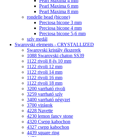
Pearl Maxima 4 mm
Pearl Maxima 6 mm
Pearl Maxima 8 mm
rondelle bead (bicone)
Preciosa bicone 3 mm
Preciosa bicone 4 mm
Preciosa bicone 5-6 mm
szív medál
Swarovski elements - CRYSTALLIZED
Swarovski kristály ékszerek
1088 Swarovski chaton SS39
1122 rivoli 8 és 10 mm
1122 rivoli 12 mm
1122 rivoli 14 mm
1122 rivoli 16 mm
1122 rivoli 18 mm
3200 varrható rivoli
3259 varrható szív
3400 varrható négyzet
3700 virágok
4228 Navette
4230 lemon fancy stone
4320 Csepp kabochon
4327 csepp kabochon
4439 square ring