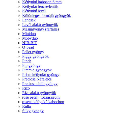
Kétlyukú kaboson 6 mm
Kétlyukú lencse/lentils
Kétlyukú levél
Különleges formájú gyöngyök
Lencsék
Levél alakú gyöngyök
Masnigyöngy (farfalle)
Miniduo
Mobyduo
NIB-BIT
O-bead
Pellet gyöngy
Piggy gyöngyök
Pinch
Pip gyöngy
Piramid gyöngyök
Prism kétlyukú gyöngy
Preciosa Nefelejcs
Preciosa chilli gyöngy
Rizo
Rizs alakú gyöngyök
rose petal - rózsaszirom
rosetta kétlyukú kabochon
Rulla
Silky gyöngy