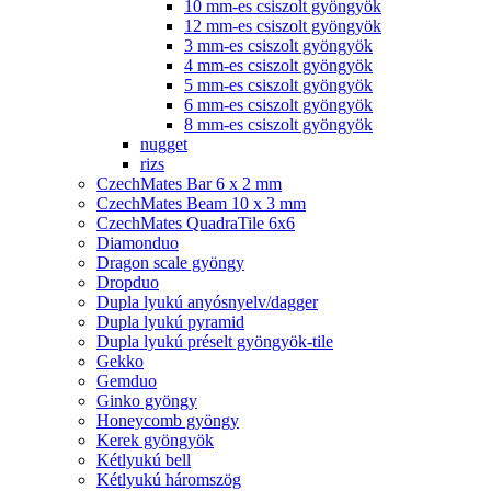
10 mm-es csiszolt gyöngyök
12 mm-es csiszolt gyöngyök
3 mm-es csiszolt gyöngyök
4 mm-es csiszolt gyöngyök
5 mm-es csiszolt gyöngyök
6 mm-es csiszolt gyöngyök
8 mm-es csiszolt gyöngyök
nugget
rizs
CzechMates Bar 6 x 2 mm
CzechMates Beam 10 x 3 mm
CzechMates QuadraTile 6x6
Diamonduo
Dragon scale gyöngy
Dropduo
Dupla lyukú anyósnyelv/dagger
Dupla lyukú pyramid
Dupla lyukú préselt gyöngyök-tile
Gekko
Gemduo
Ginko gyöngy
Honeycomb gyöngy
Kerek gyöngyök
Kétlyukú bell
Kétlyukú háromszög