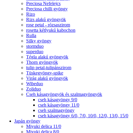
Preciosa Nefelejcs
Preciosa chilli gyöngy
Rizo
Rizs alakú gyöngyök
rose petal - rózsaszirom
rosetta kétlyukú kabochon
Rulla
Silky gyöngy
stormduo
superduo
Tégla alakú gyöngyök
Thorn gyöngyök
tulip petal-tulipánszirom
Tüskegyöngy-spike
Virág alakú gyöngyök
Wibeduo
Zoliduo
Cseh kásagyöngyök és szalmagyöngyök
cseh kásagyöngy 9/0
cseh kásagyöngy 11/0
cseh szalmagyöngy
cseh kásagyöngy 6/0, 7/0, 10/0, 12/0, 13/0, 15/0
Japán gyöngy
Miyuki delica 11/0
Miyuki delica 8/0