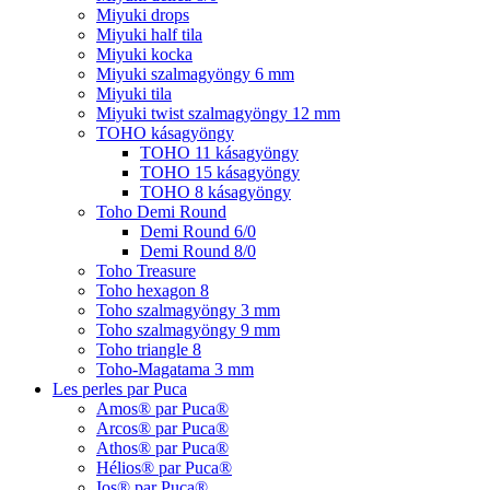
Miyuki drops
Miyuki half tila
Miyuki kocka
Miyuki szalmagyöngy 6 mm
Miyuki tila
Miyuki twist szalmagyöngy 12 mm
TOHO kásagyöngy
TOHO 11 kásagyöngy
TOHO 15 kásagyöngy
TOHO 8 kásagyöngy
Toho Demi Round
Demi Round 6/0
Demi Round 8/0
Toho Treasure
Toho hexagon 8
Toho szalmagyöngy 3 mm
Toho szalmagyöngy 9 mm
Toho triangle 8
Toho-Magatama 3 mm
Les perles par Puca
Amos® par Puca®
Arcos® par Puca®
Athos® par Puca®
Hélios® par Puca®
Ios® par Puca®