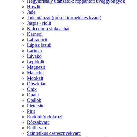
Hegyikristály utánzatok: roppantott üveggyöngyök
Howlit
Jade
Jade utánzat (préselt törmelékes kvarc)
Jáspis - riolit
Kalcedon-csipkeachát
Karneol
Labradorit
Lápisz lazuli
Larimar
Lávakő
Lepidolit
Magnezit
Malachit
Mookait
Obszidián
Ónix
Opalit
Opálok
Pietersite
Pirit
Rodonit/rodokrozit
Rózsakvarc
Rutilkvarc
Szintetikus cseresznyekvarc