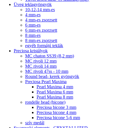
Üveg teklagyöngyök
10-12-14 mm-es
4 mm-es
4 mm-es zsorzsett
6 mm-es
6 mm-es zsorzsett
8 mm-es
8 mm-es zsorzsett
egyéb formájú teklák
Preciosa kristályok
MC chaton SS39 (8,2 mm)
MC rivoli 12 mm
MC rivoli 14 mm
MC rivoli 47ss - 10 mm
Round bead- kerek gyöngyök
Preciosa Pearl Maxima
Pearl Maxima 4 mm
Pearl Maxima 6 mm
Pearl Maxima 8 mm
rondelle bead (bicone)
Preciosa bicone 3 mm
Preciosa bicone 4 mm
Preciosa bicone 5-6 mm
szív medál
Swarovski elements - CRYSTALLIZED