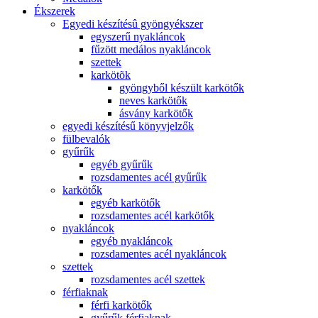
Ékszerek
Egyedi készítésû gyöngyékszer
egyszerű nyakláncok
fűzött medálos nyakláncok
szettek
karkötõk
gyöngyből készült karkötők
neves karkötők
ásvány karkötők
egyedi készítésű könyvjelzők
fülbevalók
gyűrűk
egyéb gyűrűk
rozsdamentes acél gyűrűk
karkötők
egyéb karkötők
rozsdamentes acél karkötők
nyakláncok
egyéb nyakláncok
rozsdamentes acél nyakláncok
szettek
rozsdamentes acél szettek
férfiaknak
férfi karkötők
gyűrűk férfiaknak