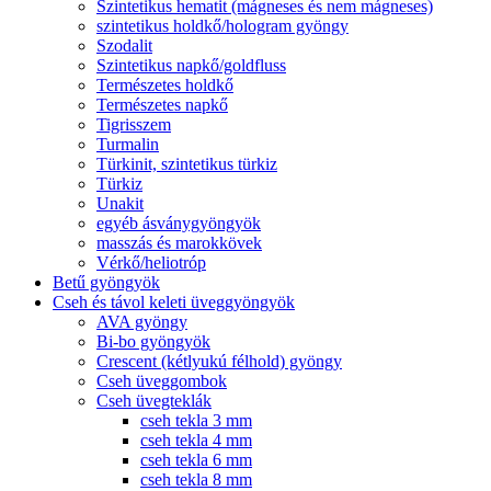
Szintetikus hematit (mágneses és nem mágneses)
szintetikus holdkő/hologram gyöngy
Szodalit
Szintetikus napkő/goldfluss
Természetes holdkő
Természetes napkő
Tigrisszem
Turmalin
Türkinit, szintetikus türkiz
Türkiz
Unakit
egyéb ásványgyöngyök
masszás és marokkövek
Vérkő/heliotróp
Betű gyöngyök
Cseh és távol keleti üveggyöngyök
AVA gyöngy
Bi-bo gyöngyök
Crescent (kétlyukú félhold) gyöngy
Cseh üveggombok
Cseh üvegteklák
cseh tekla 3 mm
cseh tekla 4 mm
cseh tekla 6 mm
cseh tekla 8 mm