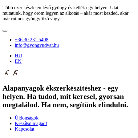
Több ezer készleten lévő gyöngy és kellék egy helyen. Utat
mutatunk, hogy öröm legyen az alkotás – akár most kezded, akár
már rutinos gyöngyfűző vagy.
+36 30 231 5498
info@gyongyudvar.hu
HU
EN
Alapanyagok ékszerkészítéshez - egy
helyen. Ha tudod, mit keresel, gyorsan
megtalálod. Ha nem, segítünk elindulni.
Újdonságok
Készítsd magad!
Kapcsolat