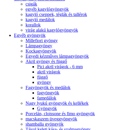
csigák
egyéb kagylógyöngyök
kagyló cseppek, téglák és tallérok
kagyló medálok
korallok
virág alakú kagylógyöngyök
Egyéb gyöngyök
Millefiori gyöngy
Lámpagyöngy
Kockagyöngyök
Egyedi kézműves lámpagyöngyök
Akril gyöngy és függő
Pici akril virágok - 6 mm
akril virágok
függõ
gyöngy
Fagyöngyök és medálok
fagyöngyök
famedálok
Nagy lyukú gyöngyök és kellékek
Gyöngyök
Porcelán, cloissone és fimo gyöngyök
macskaszem üveggyöngyök
shamballa gyöngyök
Távol keleti kása- és szalmagyöngy