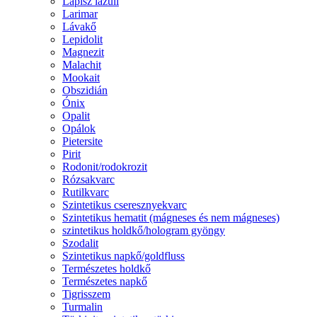
Lápisz lazuli
Larimar
Lávakő
Lepidolit
Magnezit
Malachit
Mookait
Obszidián
Ónix
Opalit
Opálok
Pietersite
Pirit
Rodonit/rodokrozit
Rózsakvarc
Rutilkvarc
Szintetikus cseresznyekvarc
Szintetikus hematit (mágneses és nem mágneses)
szintetikus holdkő/hologram gyöngy
Szodalit
Szintetikus napkő/goldfluss
Természetes holdkő
Természetes napkő
Tigrisszem
Turmalin