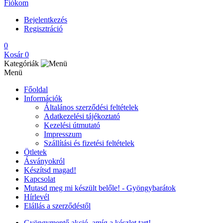
Fiókom
Bejelentkezés
Regisztráció
0
Kosár
0
Kategóriák
Menü
Főoldal
Információk
Általános szerződési feltételek
Adatkezelési tájékoztató
Kezelési útmutató
Impresszum
Szállítási és fizetési feltételek
Ötletek
Ásványokról
Készítsd magad!
Kapcsolat
Mutasd meg mi készült belőle! - Gyöngybarátok
Hírlevél
Elállás a szerződéstől
Gyöngymentő akció, amíg a készlet tart!