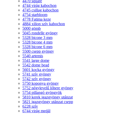
4470 square
4744 virág kabochon
4745 csillag kabochon
4754 starbloom
4778 Fatima keze
4884 xilion szív kabochon
5000 gömb
5045 rondelle gyöngy
5328 bicone 3 mm
5328 bicone 4 mm
5328 bicone 6 mm
5500 csepp gyöngy
5540 artemis
5541 large dome
5542 dome bead
5601 kocka gyöngy
5741 szív gyöngy
5742 szív gyöngy
5750 koponya gyöngy
5752 négylevelű lóhere gyöngy
5754 pillangó gyöngyök
5810 kerek igazgyöngy utánzat
5821 igazgyöngy utánzat csepp
6228 szív
6744 virág medál