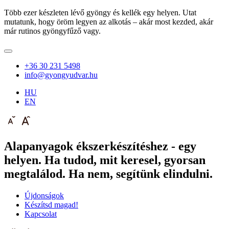
Több ezer készleten lévő gyöngy és kellék egy helyen. Utat
mutatunk, hogy öröm legyen az alkotás – akár most kezded, akár
már rutinos gyöngyfűző vagy.
+36 30 231 5498
info@gyongyudvar.hu
HU
EN
Alapanyagok ékszerkészítéshez - egy
helyen. Ha tudod, mit keresel, gyorsan
megtalálod. Ha nem, segítünk elindulni.
Újdonságok
Készítsd magad!
Kapcsolat