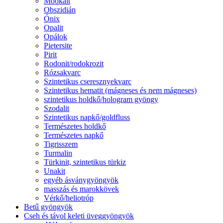
Mookait
Obszidián
Ónix
Opalit
Opálok
Pietersite
Pirit
Rodonit/rodokrozit
Rózsakvarc
Szintetikus cseresznyekvarc
Szintetikus hematit (mágneses és nem mágneses)
szintetikus holdkő/hologram gyöngy
Szodalit
Szintetikus napkő/goldfluss
Természetes holdkő
Természetes napkő
Tigrisszem
Turmalin
Türkinit, szintetikus türkiz
Unakit
egyéb ásványgyöngyök
masszás és marokkövek
Vérkő/heliotróp
Betű gyöngyök
Cseh és távol keleti üveggyöngyök