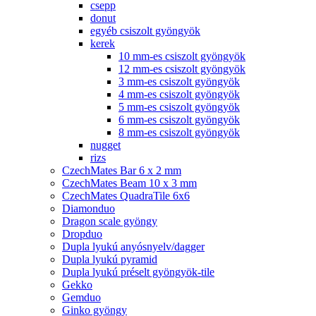
csepp
donut
egyéb csiszolt gyöngyök
kerek
10 mm-es csiszolt gyöngyök
12 mm-es csiszolt gyöngyök
3 mm-es csiszolt gyöngyök
4 mm-es csiszolt gyöngyök
5 mm-es csiszolt gyöngyök
6 mm-es csiszolt gyöngyök
8 mm-es csiszolt gyöngyök
nugget
rizs
CzechMates Bar 6 x 2 mm
CzechMates Beam 10 x 3 mm
CzechMates QuadraTile 6x6
Diamonduo
Dragon scale gyöngy
Dropduo
Dupla lyukú anyósnyelv/dagger
Dupla lyukú pyramid
Dupla lyukú préselt gyöngyök-tile
Gekko
Gemduo
Ginko gyöngy