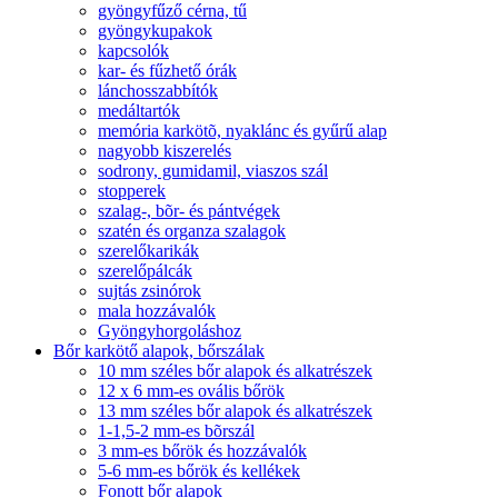
gyöngyfűző cérna, tű
gyöngykupakok
kapcsolók
kar- és fűzhető órák
lánchosszabbítók
medáltartók
memória karkötõ, nyaklánc és gyűrű alap
nagyobb kiszerelés
sodrony, gumidamil, viaszos szál
stopperek
szalag-, bõr- és pántvégek
szatén és organza szalagok
szerelőkarikák
szerelőpálcák
sujtás zsinórok
mala hozzávalók
Gyöngyhorgoláshoz
Bőr karkötő alapok, bőrszálak
10 mm széles bőr alapok és alkatrészek
12 x 6 mm-es ovális bőrök
13 mm széles bőr alapok és alkatrészek
1-1,5-2 mm-es bõrszál
3 mm-es bőrök és hozzávalók
5-6 mm-es bőrök és kellékek
Fonott bőr alapok