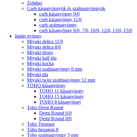
Zoliduo
Cseh kásagyöngyök és szalmagyöngyök
cseh kásagyöngy 9/0
cseh kásagyöngy 11/0
cseh szalmagyöngy
cseh kásagyöngy 6/0, 7/0, 10/0, 12/0, 13/0, 15/0
Japán gyöngy
Miyuki delica 11/0
Miyuki delica 8/0
Miyuki drops
Miyuki half tila
Miyuki kocka
Miyuki szalmagyöngy 6 mm
Miyuki tila
Miyuki twist szalmagyöngy 12 mm
TOHO kásagyöngy
TOHO 11 kásagyöngy
TOHO 15 kásagyöngy
TOHO 8 kásagyöngy
Toho Demi Round
Demi Round 6/0
Demi Round 8/0
Toho Treasure
Toho hexagon 8
Toho szalmagyöngy 3 mm