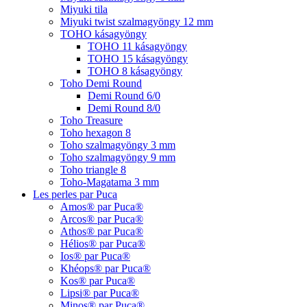
Miyuki tila
Miyuki twist szalmagyöngy 12 mm
TOHO kásagyöngy
TOHO 11 kásagyöngy
TOHO 15 kásagyöngy
TOHO 8 kásagyöngy
Toho Demi Round
Demi Round 6/0
Demi Round 8/0
Toho Treasure
Toho hexagon 8
Toho szalmagyöngy 3 mm
Toho szalmagyöngy 9 mm
Toho triangle 8
Toho-Magatama 3 mm
Les perles par Puca
Amos® par Puca®
Arcos® par Puca®
Athos® par Puca®
Hélios® par Puca®
Ios® par Puca®
Khéops® par Puca®
Kos® par Puca®
Lipsi® par Puca®
Minos® par Puca®