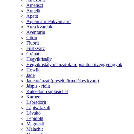
Ametiszt
Angelit
Apatit
Aquamarine/akvamarin
Aura kvarcok
Aventurin
Citrin
Fluorit
Füstkvarc
Gránát
Hegyikristály
Hegyikristály utánzatok: roppantott üveggyöngyök
Howlit
Jade
Jade utánzat (préselt törmelékes kvarc)
Jáspis - riolit
Kalcedon-csipkeachát
Karneol
Labradorit
Lápisz lazuli
Lávakő
Lepidolit
Magnezit
Malachit