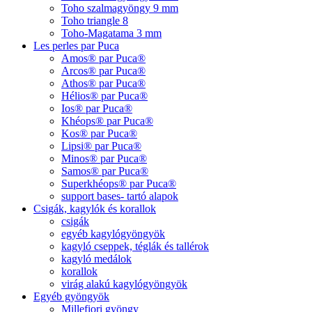
Toho szalmagyöngy 9 mm
Toho triangle 8
Toho-Magatama 3 mm
Les perles par Puca
Amos® par Puca®
Arcos® par Puca®
Athos® par Puca®
Hélios® par Puca®
Ios® par Puca®
Khéops® par Puca®
Kos® par Puca®
Lipsi® par Puca®
Minos® par Puca®
Samos® par Puca®
Superkhéops® par Puca®
support bases- tartó alapok
Csigák, kagylók és korallok
csigák
egyéb kagylógyöngyök
kagyló cseppek, téglák és tallérok
kagyló medálok
korallok
virág alakú kagylógyöngyök
Egyéb gyöngyök
Millefiori gyöngy