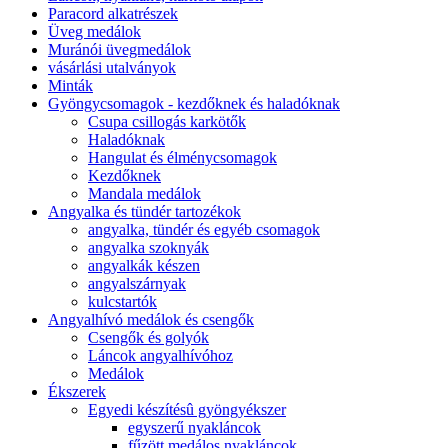
Paracord alkatrészek
Üveg medálok
Muránói üvegmedálok
vásárlási utalványok
Minták
Gyöngycsomagok - kezdőknek és haladóknak
Csupa csillogás karkötők
Haladóknak
Hangulat és élménycsomagok
Kezdőknek
Mandala medálok
Angyalka és tündér tartozékok
angyalka, tündér és egyéb csomagok
angyalka szoknyák
angyalkák készen
angyalszárnyak
kulcstartók
Angyalhívó medálok és csengők
Csengők és golyók
Láncok angyalhívóhoz
Medálok
Ékszerek
Egyedi készítésû gyöngyékszer
egyszerű nyakláncok
fűzött medálos nyakláncok