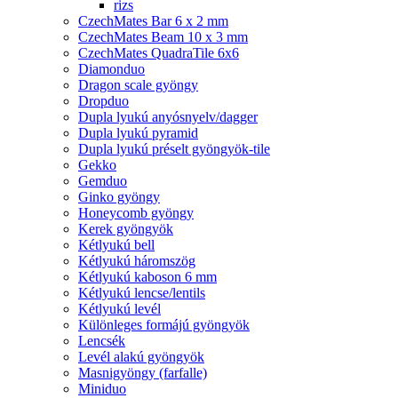
rizs
CzechMates Bar 6 x 2 mm
CzechMates Beam 10 x 3 mm
CzechMates QuadraTile 6x6
Diamonduo
Dragon scale gyöngy
Dropduo
Dupla lyukú anyósnyelv/dagger
Dupla lyukú pyramid
Dupla lyukú préselt gyöngyök-tile
Gekko
Gemduo
Ginko gyöngy
Honeycomb gyöngy
Kerek gyöngyök
Kétlyukú bell
Kétlyukú háromszög
Kétlyukú kaboson 6 mm
Kétlyukú lencse/lentils
Kétlyukú levél
Különleges formájú gyöngyök
Lencsék
Levél alakú gyöngyök
Masnigyöngy (farfalle)
Miniduo