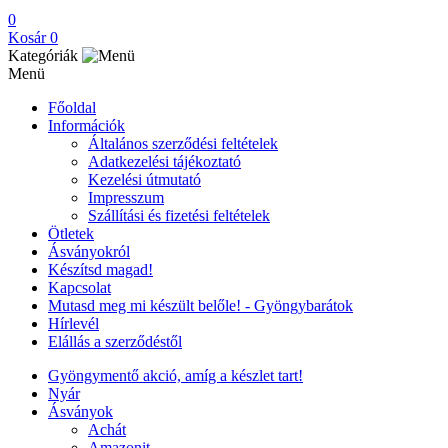
0
Kosár
0
Kategóriák
Menü
Főoldal
Információk
Általános szerződési feltételek
Adatkezelési tájékoztató
Kezelési útmutató
Impresszum
Szállítási és fizetési feltételek
Ötletek
Ásványokról
Készítsd magad!
Kapcsolat
Mutasd meg mi készült belőle! - Gyöngybarátok
Hírlevél
Elállás a szerződéstől
Gyöngymentő akció, amíg a készlet tart!
Nyár
Ásványok
Achát
Amazonit