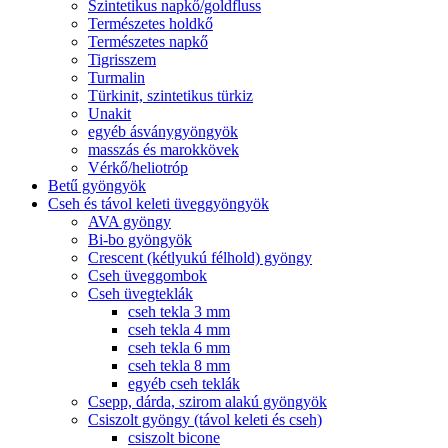
Szintetikus napkő/goldfluss
Természetes holdkő
Természetes napkő
Tigrisszem
Turmalin
Türkinit, szintetikus türkiz
Unakit
egyéb ásványgyöngyök
masszás és marokkövek
Vérkő/heliotróp
Betű gyöngyök
Cseh és távol keleti üveggyöngyök
AVA gyöngy
Bi-bo gyöngyök
Crescent (kétlyukú félhold) gyöngy
Cseh üveggombok
Cseh üvegteklák
cseh tekla 3 mm
cseh tekla 4 mm
cseh tekla 6 mm
cseh tekla 8 mm
egyéb cseh teklák
Csepp, dárda, szirom alakú gyöngyök
Csiszolt gyöngy (távol keleti és cseh)
csiszolt bicone