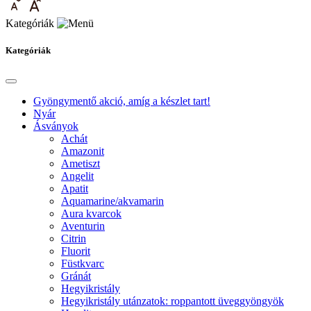
Kategóriák
Kategóriák
Gyöngymentő akció, amíg a készlet tart!
Nyár
Ásványok
Achát
Amazonit
Ametiszt
Angelit
Apatit
Aquamarine/akvamarin
Aura kvarcok
Aventurin
Citrin
Fluorit
Füstkvarc
Gránát
Hegyikristály
Hegyikristály utánzatok: roppantott üveggyöngyök