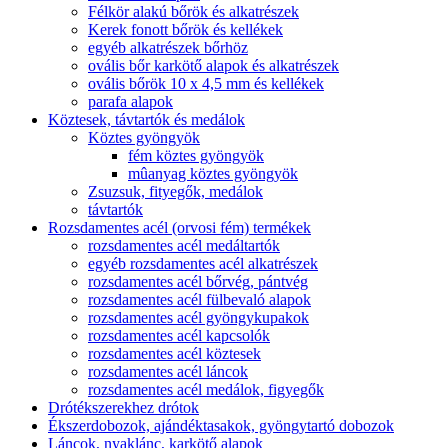
Félkör alakú bőrök és alkatrészek
Kerek fonott bőrök és kellékek
egyéb alkatrészek bőrhöz
ovális bőr karkötő alapok és alkatrészek
ovális bőrök 10 x 4,5 mm és kellékek
parafa alapok
Köztesek, távtartók és medálok
Köztes gyöngyök
fém köztes gyöngyök
mûanyag köztes gyöngyök
Zsuzsuk, fityegők, medálok
távtartók
Rozsdamentes acél (orvosi fém) termékek
rozsdamentes acél medáltartók
egyéb rozsdamentes acél alkatrészek
rozsdamentes acél bőrvég, pántvég
rozsdamentes acél fülbevaló alapok
rozsdamentes acél gyöngykupakok
rozsdamentes acél kapcsolók
rozsdamentes acél köztesek
rozsdamentes acél láncok
rozsdamentes acél medálok, figyegők
Drótékszerekhez drótok
Ékszerdobozok, ajándéktasakok, gyöngytartó dobozok
Láncok, nyaklánc, karkötő alapok