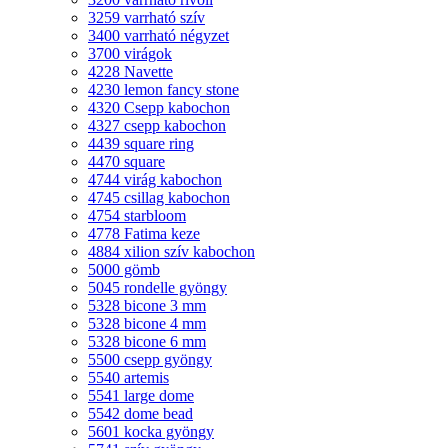
3259 varrható szív
3400 varrható négyzet
3700 virágok
4228 Navette
4230 lemon fancy stone
4320 Csepp kabochon
4327 csepp kabochon
4439 square ring
4470 square
4744 virág kabochon
4745 csillag kabochon
4754 starbloom
4778 Fatima keze
4884 xilion szív kabochon
5000 gömb
5045 rondelle gyöngy
5328 bicone 3 mm
5328 bicone 4 mm
5328 bicone 6 mm
5500 csepp gyöngy
5540 artemis
5541 large dome
5542 dome bead
5601 kocka gyöngy