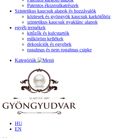
Patentos ékszeralkatrészek
Szintetikus kaucsuk alapok és hozzávalók
köztesek és gyöngyök kaucsuk karkötőhöz
szintetikus kaucsuk nyaklánc alapok
egyéb termékek
kitűzők és kulcstartók
műköröm kellékek
dekorációk és egyebek
rugalmas és nem rugalmas csipke
Kategóriák
HU
EN