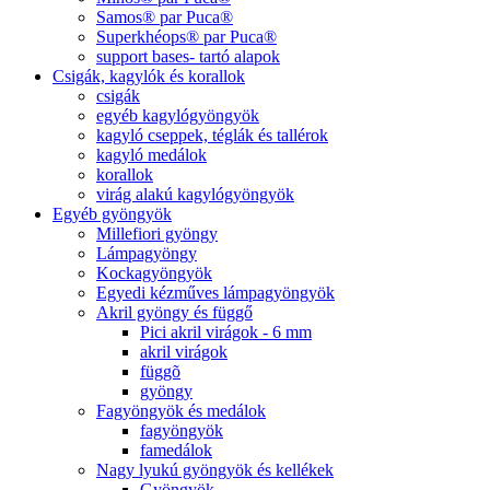
Samos® par Puca®
Superkhéops® par Puca®
support bases- tartó alapok
Csigák, kagylók és korallok
csigák
egyéb kagylógyöngyök
kagyló cseppek, téglák és tallérok
kagyló medálok
korallok
virág alakú kagylógyöngyök
Egyéb gyöngyök
Millefiori gyöngy
Lámpagyöngy
Kockagyöngyök
Egyedi kézműves lámpagyöngyök
Akril gyöngy és függő
Pici akril virágok - 6 mm
akril virágok
függõ
gyöngy
Fagyöngyök és medálok
fagyöngyök
famedálok
Nagy lyukú gyöngyök és kellékek
Gyöngyök