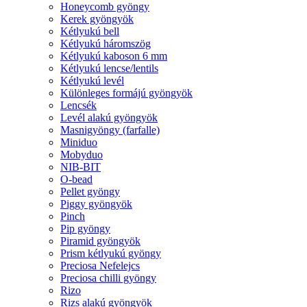
Honeycomb gyöngy
Kerek gyöngyök
Kétlyukú bell
Kétlyukú háromszög
Kétlyukú kaboson 6 mm
Kétlyukú lencse/lentils
Kétlyukú levél
Különleges formájú gyöngyök
Lencsék
Levél alakú gyöngyök
Masnigyöngy (farfalle)
Miniduo
Mobyduo
NIB-BIT
O-bead
Pellet gyöngy
Piggy gyöngyök
Pinch
Pip gyöngy
Piramid gyöngyök
Prism kétlyukú gyöngy
Preciosa Nefelejcs
Preciosa chilli gyöngy
Rizo
Rizs alakú gyöngyök