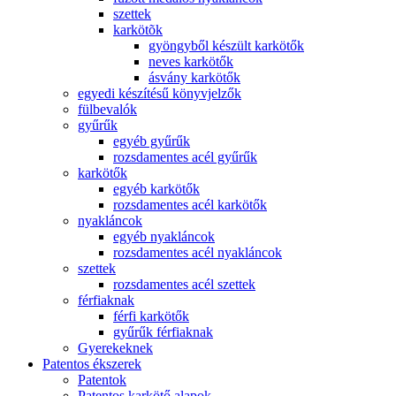
szettek
karkötõk
gyöngyből készült karkötők
neves karkötők
ásvány karkötők
egyedi készítésű könyvjelzők
fülbevalók
gyűrűk
egyéb gyűrűk
rozsdamentes acél gyűrűk
karkötők
egyéb karkötők
rozsdamentes acél karkötők
nyakláncok
egyéb nyakláncok
rozsdamentes acél nyakláncok
szettek
rozsdamentes acél szettek
férfiaknak
férfi karkötők
gyűrűk férfiaknak
Gyerekeknek
Patentos ékszerek
Patentok
Patentos karkötő alapok