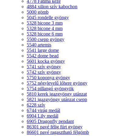
4778 Fatima keze
4884 xilion szív kabochon
5000 gömb
5045 rondelle gyöngy
5328 bicone 3 mm
5328 bicone 4 mm
5328 bicone 6 mm
5500 csepp gyöngy
5540 artemis
5541 large dome
5542 dome bead
5601 kocka gyöngy
5741 szív gyöngy
5742 szív gyöngy
5750 koponya gyöngy
5752 négylevelű lóhere gyöngy
5754 pillangó gyöngyök
5810 kerek igazgyöngy utánzat
5821 igazgyöngy utánzat csepp
6228 szív
6744 virág medál
6904 Lily medál
6905 Dragonfly pendant
86301 pavé félig fúrt gyöngy
86601 pavé ragasztható félgömb