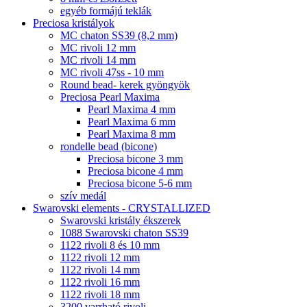
egyéb formájú teklák
Preciosa kristályok
MC chaton SS39 (8,2 mm)
MC rivoli 12 mm
MC rivoli 14 mm
MC rivoli 47ss - 10 mm
Round bead- kerek gyöngyök
Preciosa Pearl Maxima
Pearl Maxima 4 mm
Pearl Maxima 6 mm
Pearl Maxima 8 mm
rondelle bead (bicone)
Preciosa bicone 3 mm
Preciosa bicone 4 mm
Preciosa bicone 5-6 mm
szív medál
Swarovski elements - CRYSTALLIZED
Swarovski kristály ékszerek
1088 Swarovski chaton SS39
1122 rivoli 8 és 10 mm
1122 rivoli 12 mm
1122 rivoli 14 mm
1122 rivoli 16 mm
1122 rivoli 18 mm
3200 varrható rivoli