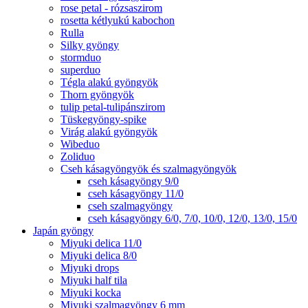
rose petal - rózsaszirom
rosetta kétlyukú kabochon
Rulla
Silky gyöngy
stormduo
superduo
Tégla alakú gyöngyök
Thorn gyöngyök
tulip petal-tulipánszirom
Tüskegyöngy-spike
Virág alakú gyöngyök
Wibeduo
Zoliduo
Cseh kásagyöngyök és szalmagyöngyök
cseh kásagyöngy 9/0
cseh kásagyöngy 11/0
cseh szalmagyöngy
cseh kásagyöngy 6/0, 7/0, 10/0, 12/0, 13/0, 15/0
Japán gyöngy
Miyuki delica 11/0
Miyuki delica 8/0
Miyuki drops
Miyuki half tila
Miyuki kocka
Miyuki szalmagyöngy 6 mm