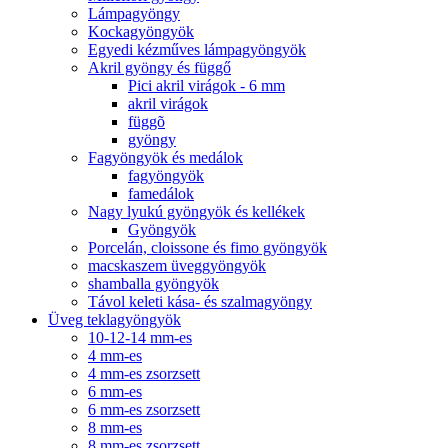
Lámpagyöngy
Kockagyöngyök
Egyedi kézműves lámpagyöngyök
Akril gyöngy és függő
Pici akril virágok - 6 mm
akril virágok
függõ
gyöngy
Fagyöngyök és medálok
fagyöngyök
famedálok
Nagy lyukú gyöngyök és kellékek
Gyöngyök
Porcelán, cloissone és fimo gyöngyök
macskaszem üveggyöngyök
shamballa gyöngyök
Távol keleti kása- és szalmagyöngy
Üveg teklagyöngyök
10-12-14 mm-es
4 mm-es
4 mm-es zsorzsett
6 mm-es
6 mm-es zsorzsett
8 mm-es
8 mm-es zsorzsett