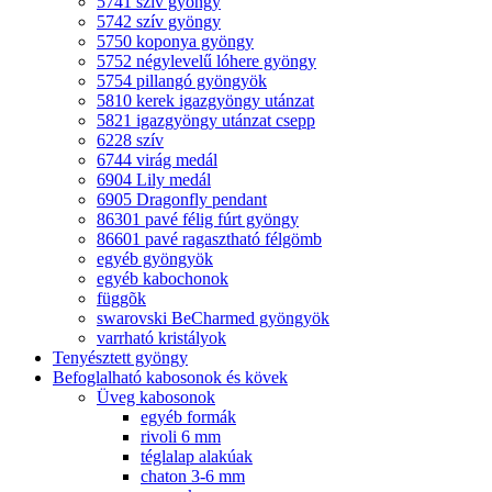
5741 szív gyöngy
5742 szív gyöngy
5750 koponya gyöngy
5752 négylevelű lóhere gyöngy
5754 pillangó gyöngyök
5810 kerek igazgyöngy utánzat
5821 igazgyöngy utánzat csepp
6228 szív
6744 virág medál
6904 Lily medál
6905 Dragonfly pendant
86301 pavé félig fúrt gyöngy
86601 pavé ragasztható félgömb
egyéb gyöngyök
egyéb kabochonok
függõk
swarovski BeCharmed gyöngyök
varrható kristályok
Tenyésztett gyöngy
Befoglalható kabosonok és kövek
Üveg kabosonok
egyéb formák
rivoli 6 mm
téglalap alakúak
chaton 3-6 mm