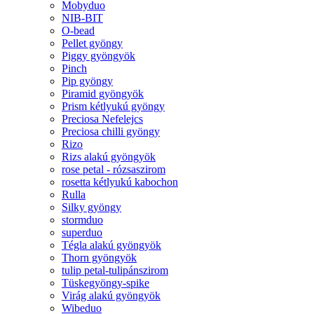
Mobyduo
NIB-BIT
O-bead
Pellet gyöngy
Piggy gyöngyök
Pinch
Pip gyöngy
Piramid gyöngyök
Prism kétlyukú gyöngy
Preciosa Nefelejcs
Preciosa chilli gyöngy
Rizo
Rizs alakú gyöngyök
rose petal - rózsaszirom
rosetta kétlyukú kabochon
Rulla
Silky gyöngy
stormduo
superduo
Tégla alakú gyöngyök
Thorn gyöngyök
tulip petal-tulipánszirom
Tüskegyöngy-spike
Virág alakú gyöngyök
Wibeduo