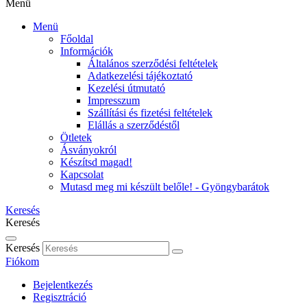
Menü
Menü
Főoldal
Információk
Általános szerződési feltételek
Adatkezelési tájékoztató
Kezelési útmutató
Impresszum
Szállítási és fizetési feltételek
Elállás a szerződéstől
Ötletek
Ásványokról
Készítsd magad!
Kapcsolat
Mutasd meg mi készült belőle! - Gyöngybarátok
Keresés
Keresés
Keresés
Fiókom
Bejelentkezés
Regisztráció