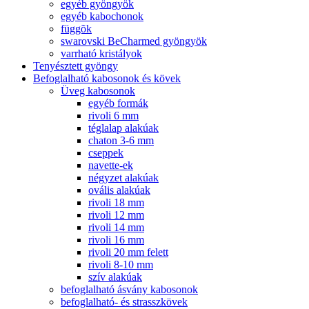
egyéb gyöngyök
egyéb kabochonok
függõk
swarovski BeCharmed gyöngyök
varrható kristályok
Tenyésztett gyöngy
Befoglalható kabosonok és kövek
Üveg kabosonok
egyéb formák
rivoli 6 mm
téglalap alakúak
chaton 3-6 mm
cseppek
navette-ek
négyzet alakúak
ovális alakúak
rivoli 18 mm
rivoli 12 mm
rivoli 14 mm
rivoli 16 mm
rivoli 20 mm felett
rivoli 8-10 mm
szív alakúak
befoglalható ásvány kabosonok
befoglalható- és strasszkövek