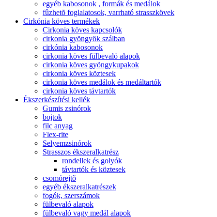
egyéb kabosonok , formák és medálok
fûzhetõ foglalatosok, varrható strasszkövek
Cirkónia köves termékek
Cirkonia köves kapcsolók
cirkonia gyöngyök szálban
cirkónia kabosonok
cirkonia köves fülbevaló alapok
cirkonia köves gyöngykupakok
cirkonia köves köztesek
cirkonia köves medálok és medáltartók
cirkonia köves távtartók
Ékszerkészítési kellék
Gumis zsinórok
bojtok
filc anyag
Flex-rite
Selyemzsinórok
Strasszos ékszeralkatrész
rondellek és golyók
távtartók és köztesek
csomórejtõ
egyéb ékszeralkatrészek
fogók, szerszámok
fülbevaló alapok
fülbevaló vagy medál alapok