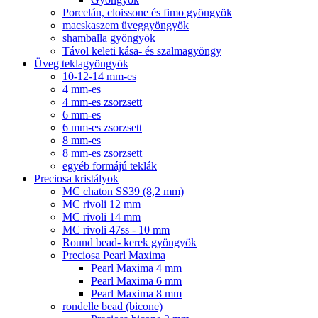
Porcelán, cloissone és fimo gyöngyök
macskaszem üveggyöngyök
shamballa gyöngyök
Távol keleti kása- és szalmagyöngy
Üveg teklagyöngyök
10-12-14 mm-es
4 mm-es
4 mm-es zsorzsett
6 mm-es
6 mm-es zsorzsett
8 mm-es
8 mm-es zsorzsett
egyéb formájú teklák
Preciosa kristályok
MC chaton SS39 (8,2 mm)
MC rivoli 12 mm
MC rivoli 14 mm
MC rivoli 47ss - 10 mm
Round bead- kerek gyöngyök
Preciosa Pearl Maxima
Pearl Maxima 4 mm
Pearl Maxima 6 mm
Pearl Maxima 8 mm
rondelle bead (bicone)