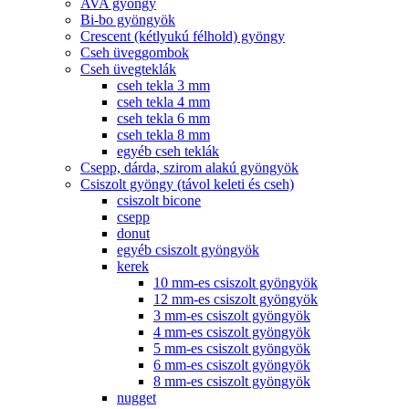
AVA gyöngy
Bi-bo gyöngyök
Crescent (kétlyukú félhold) gyöngy
Cseh üveggombok
Cseh üvegteklák
cseh tekla 3 mm
cseh tekla 4 mm
cseh tekla 6 mm
cseh tekla 8 mm
egyéb cseh teklák
Csepp, dárda, szirom alakú gyöngyök
Csiszolt gyöngy (távol keleti és cseh)
csiszolt bicone
csepp
donut
egyéb csiszolt gyöngyök
kerek
10 mm-es csiszolt gyöngyök
12 mm-es csiszolt gyöngyök
3 mm-es csiszolt gyöngyök
4 mm-es csiszolt gyöngyök
5 mm-es csiszolt gyöngyök
6 mm-es csiszolt gyöngyök
8 mm-es csiszolt gyöngyök
nugget