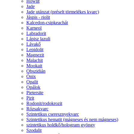
Howlit
Jade
Jade utánzat (préselt törmelékes kvarc)
Jáspis - riolit
Kalcedon-csipkeachát
Karneol
Labradorit
Lápisz lazuli
Lávakő
Lepidolit
Magnezit
Malachit
Mookait
Obszidián
Ónix
Opalit
Opálok
Pietersite
Pirit
Rodonit/rodokrozit
Rózsakvarc
Szintetikus cseresznyekvarc
Szintetikus hematit (mágneses és nem mágneses)
szintetikus holdkő/hologram gyöngy
Szodalit