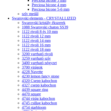
Preciosa bicone 3 mm
Preciosa bicone 4 mm
Preciosa bicone 5-6 mm
szív medál
Swarovski elements - CRYSTALLIZED
Swarovski kristály ékszerek
1088 Swarovski chaton SS39
1122 rivoli 8 és 10 mm
1122 rivoli 12 mm
1122 rivoli 14 mm
1122 rivoli 16 mm
1122 rivoli 18 mm
3200 varrható rivoli
3259 varrható szív
3400 varrható négyzet
3700 virágok
4228 Navette
4230 lemon fancy stone
4320 Csepp kabochon
4327 csepp kabochon
4439 square ring
4470 square
4744 virág kabochon
4745 csillag kabochon
4754 starbloom