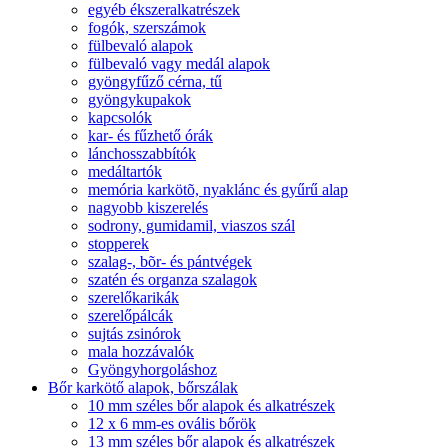
egyéb ékszeralkatrészek
fogók, szerszámok
fülbevaló alapok
fülbevaló vagy medál alapok
gyöngyfűző cérna, tű
gyöngykupakok
kapcsolók
kar- és fűzhető órák
lánchosszabbítók
medáltartók
memória karkötõ, nyaklánc és gyűrű alap
nagyobb kiszerelés
sodrony, gumidamil, viaszos szál
stopperek
szalag-, bõr- és pántvégek
szatén és organza szalagok
szerelőkarikák
szerelőpálcák
sujtás zsinórok
mala hozzávalók
Gyöngyhorgoláshoz
Bőr karkötő alapok, bőrszálak
10 mm széles bőr alapok és alkatrészek
12 x 6 mm-es ovális bőrök
13 mm széles bőr alapok és alkatrészek