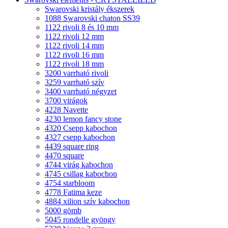
Swarovski kristály ékszerek
1088 Swarovski chaton SS39
1122 rivoli 8 és 10 mm
1122 rivoli 12 mm
1122 rivoli 14 mm
1122 rivoli 16 mm
1122 rivoli 18 mm
3200 varrható rivoli
3259 varrható szív
3400 varrható négyzet
3700 virágok
4228 Navette
4230 lemon fancy stone
4320 Csepp kabochon
4327 csepp kabochon
4439 square ring
4470 square
4744 virág kabochon
4745 csillag kabochon
4754 starbloom
4778 Fatima keze
4884 xilion szív kabochon
5000 gömb
5045 rondelle gyöngy