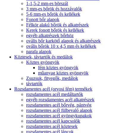
1-1,5-2 mm-es bõrszál
3 mm-es bőrök és hozzávalók
5-6 mm-es bőrök és kellékek
Fonott bőr alapok
Félkör alakú bőrök és alkatrészek
Kerek fonott bőrök és kellékek
egyéb alkatrészek bőrhöz
ovális bőr karkötő alapok és alkatrészek
ovális bőrök 10 x 4,5 mm és kellékek
parafa alapok
Köztesek, távtartók és medálok
Köztes gyöngyök
fém köztes gyöngyök
mûanyag köztes gyöngyök
Zsuzsuk, fityegők, medálok
távtartók
Rozsdamentes acél (orvosi fém) termékek
rozsdamentes acél medáltartók
egyéb rozsdamentes acél alkatrészek
rozsdamentes acél bőrvég, pántvég
rozsdamentes acél fülbevaló alapok
rozsdamentes acél gyöngykupakok
rozsdamentes acél kapcsolók
rozsdamentes acél köztesek
rozsdamentes acél láncok