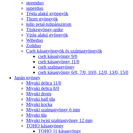
stormduo
superduo
Tégla alakú gyöngyök
Thorn gyöngyök
tulip petal-tulipánszirom
Tüskegyöngy-spike
Virág alakú gyöngyök
Wibeduo
Zoliduo
Cseh kásagyöngyök és szalmagyöngyök
cseh kásagyöngy 9/0
cseh kásagyöngy 11/0
cseh szalmagyöngy
cseh kásagyöngy 6/0, 7/0, 10/0, 12/0, 13/0, 15/0
Japán gyöngy
Miyuki delica 11/0
Miyuki delica 8/0
Miyuki drops
Miyuki half tila
Miyuki kocka
Miyuki szalmagyöngy 6 mm
Miyuki tila
Miyuki twist szalmagyöngy 12 mm
TOHO kásagyöngy
TOHO 11 kásagyöngy