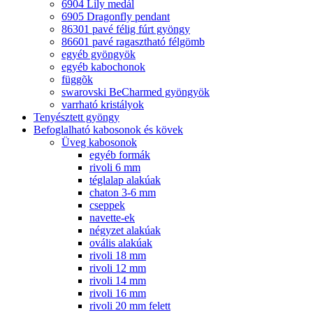
6904 Lily medál
6905 Dragonfly pendant
86301 pavé félig fúrt gyöngy
86601 pavé ragasztható félgömb
egyéb gyöngyök
egyéb kabochonok
függõk
swarovski BeCharmed gyöngyök
varrható kristályok
Tenyésztett gyöngy
Befoglalható kabosonok és kövek
Üveg kabosonok
egyéb formák
rivoli 6 mm
téglalap alakúak
chaton 3-6 mm
cseppek
navette-ek
négyzet alakúak
ovális alakúak
rivoli 18 mm
rivoli 12 mm
rivoli 14 mm
rivoli 16 mm
rivoli 20 mm felett