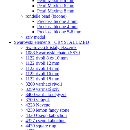
Pearl Maxima 4 mm
Pearl Maxima 6 mm
Pearl Maxima 8 mm
rondelle bead (bicone)
Preciosa bicone 3 mm
Preciosa bicone 4 mm
Preciosa bicone 5-6 mm
szív medál
Swarovski elements - CRYSTALLIZED
Swarovski kristály ékszerek
1088 Swarovski chaton SS39
1122 rivoli 8 és 10 mm
1122 rivoli 12 mm
1122 rivoli 14 mm
1122 rivoli 16 mm
1122 rivoli 18 mm
3200 varrható rivoli
3259 varrható szív
3400 varrható négyzet
3700 virágok
4228 Navette
4230 lemon fancy stone
4320 Csepp kabochon
4327 csepp kabochon
4439 square ring