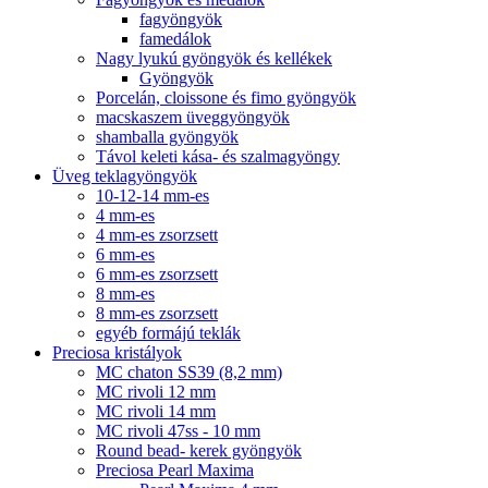
fagyöngyök
famedálok
Nagy lyukú gyöngyök és kellékek
Gyöngyök
Porcelán, cloissone és fimo gyöngyök
macskaszem üveggyöngyök
shamballa gyöngyök
Távol keleti kása- és szalmagyöngy
Üveg teklagyöngyök
10-12-14 mm-es
4 mm-es
4 mm-es zsorzsett
6 mm-es
6 mm-es zsorzsett
8 mm-es
8 mm-es zsorzsett
egyéb formájú teklák
Preciosa kristályok
MC chaton SS39 (8,2 mm)
MC rivoli 12 mm
MC rivoli 14 mm
MC rivoli 47ss - 10 mm
Round bead- kerek gyöngyök
Preciosa Pearl Maxima