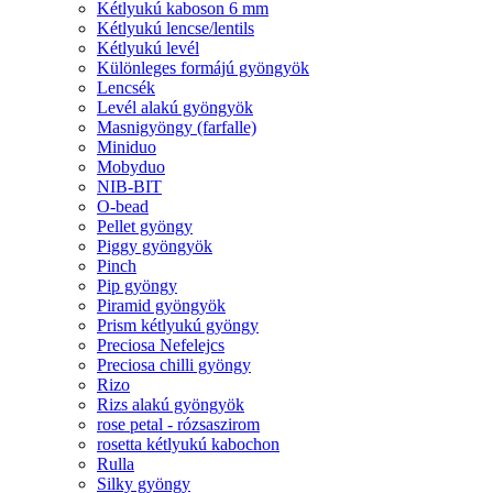
Kétlyukú kaboson 6 mm
Kétlyukú lencse/lentils
Kétlyukú levél
Különleges formájú gyöngyök
Lencsék
Levél alakú gyöngyök
Masnigyöngy (farfalle)
Miniduo
Mobyduo
NIB-BIT
O-bead
Pellet gyöngy
Piggy gyöngyök
Pinch
Pip gyöngy
Piramid gyöngyök
Prism kétlyukú gyöngy
Preciosa Nefelejcs
Preciosa chilli gyöngy
Rizo
Rizs alakú gyöngyök
rose petal - rózsaszirom
rosetta kétlyukú kabochon
Rulla
Silky gyöngy