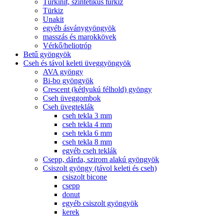
Türkinit, szintetikus türkiz
Türkiz
Unakit
egyéb ásványgyöngyök
masszás és marokkövek
Vérkő/heliotróp
Betű gyöngyök
Cseh és távol keleti üveggyöngyök
AVA gyöngy
Bi-bo gyöngyök
Crescent (kétlyukú félhold) gyöngy
Cseh üveggombok
Cseh üvegteklák
cseh tekla 3 mm
cseh tekla 4 mm
cseh tekla 6 mm
cseh tekla 8 mm
egyéb cseh teklák
Csepp, dárda, szirom alakú gyöngyök
Csiszolt gyöngy (távol keleti és cseh)
csiszolt bicone
csepp
donut
egyéb csiszolt gyöngyök
kerek