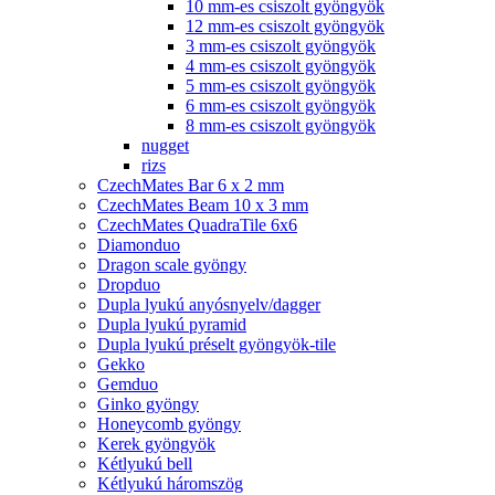
10 mm-es csiszolt gyöngyök
12 mm-es csiszolt gyöngyök
3 mm-es csiszolt gyöngyök
4 mm-es csiszolt gyöngyök
5 mm-es csiszolt gyöngyök
6 mm-es csiszolt gyöngyök
8 mm-es csiszolt gyöngyök
nugget
rizs
CzechMates Bar 6 x 2 mm
CzechMates Beam 10 x 3 mm
CzechMates QuadraTile 6x6
Diamonduo
Dragon scale gyöngy
Dropduo
Dupla lyukú anyósnyelv/dagger
Dupla lyukú pyramid
Dupla lyukú préselt gyöngyök-tile
Gekko
Gemduo
Ginko gyöngy
Honeycomb gyöngy
Kerek gyöngyök
Kétlyukú bell
Kétlyukú háromszög