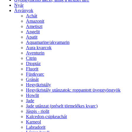
Nyár
Ásványok
Achát
Amazonit
Ametiszt
Angelit
Apatit
Aquamarine/akvamarin
Aura kvarcok
Aventurin
Citrin
Dioptáz
Fluorit
Füstkvarc
Gránát
Hegyikristály
Hegyikristály utánzatok: roppantott üveggyöngyök
Howlit
Jade
Jade utánzat (préselt törmelékes kvarc)
Jáspis - riolit
Kalcedon-csipkeachát
Karneol
Labradorit