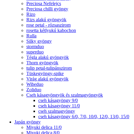
Preciosa Nefelejcs
Preciosa chilli gyöngy
Rizo
Rizs alakú gyöngyök
rose petal - rózsaszirom
rosetta kétlyukú kabochon
Rulla
Silky gyöngy
stormduo
superduo
Tégla alakú gyöngyök
Thorn gyöngyök
tulip petal-tulipánszirom
Tüskegyöngy-spike
Virág alakú gyöngyök
Wibeduo
Zoliduo
Cseh kásagyöngyök és szalmagyöngyök
cseh kásagyöngy 9/0
cseh kásagyöngy 11/0
cseh szalmagyöngy
cseh kásagyöngy 6/0, 7/0, 10/0, 12/0, 13/0, 15/0
Japán gyöngy
Miyuki delica 11/0
Miyuki delica 8/0