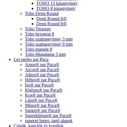
TOHO 15 kásagyöngy
TOHO 8 kásagyöngy
Toho Demi Round
Demi Round 6/0
Demi Round 8/0
Toho Treasure
Toho hexagon 8
Toho szalmagyöngy 3 mm
Toho szalmagyöngy 9 mm
Toho triangle 8
Toho-Magatama 3 mm
Les perles par Puca
Amos® par Puca®
Arcos® par Puca®
Athos® par Puca®
Hélios® par Puca®
Ios® par Puca®
Khéops® par Puca®
Kos® par Puca®
Lipsi® par Puca®
Minos® par Puca®
Samos® par Puca®
Superkhéops® par Puca®
support bases- tartó alapok
Csigák, kagylók és korallok