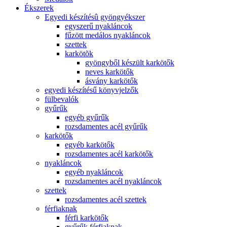
Ékszerek
Egyedi készítésû gyöngyékszer
egyszerű nyakláncok
fűzött medálos nyakláncok
szettek
karkötõk
gyöngyből készült karkötők
neves karkötők
ásvány karkötők
egyedi készítésű könyvjelzők
fülbevalók
gyűrűk
egyéb gyűrűk
rozsdamentes acél gyűrűk
karkötők
egyéb karkötők
rozsdamentes acél karkötők
nyakláncok
egyéb nyakláncok
rozsdamentes acél nyakláncok
szettek
rozsdamentes acél szettek
férfiaknak
férfi karkötők
gyűrűk férfiaknak