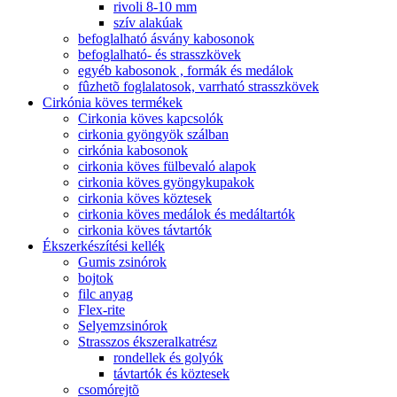
rivoli 8-10 mm
szív alakúak
befoglalható ásvány kabosonok
befoglalható- és strasszkövek
egyéb kabosonok , formák és medálok
fûzhetõ foglalatosok, varrható strasszkövek
Cirkónia köves termékek
Cirkonia köves kapcsolók
cirkonia gyöngyök szálban
cirkónia kabosonok
cirkonia köves fülbevaló alapok
cirkonia köves gyöngykupakok
cirkonia köves köztesek
cirkonia köves medálok és medáltartók
cirkonia köves távtartók
Ékszerkészítési kellék
Gumis zsinórok
bojtok
filc anyag
Flex-rite
Selyemzsinórok
Strasszos ékszeralkatrész
rondellek és golyók
távtartók és köztesek
csomórejtõ