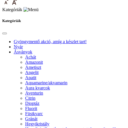
Kategóriák
Kategóriák
Gyöngymentő akció, amíg a készlet tart!
Nyár
Ásványok
Achát
Amazonit
Ametiszt
Angelit
Apatit
Aquamarine/akvamarin
Aura kvarcok
Aventurin
Citrin
Dioptáz
Fluorit
Füstkvarc
Gránát
Hegyikristály