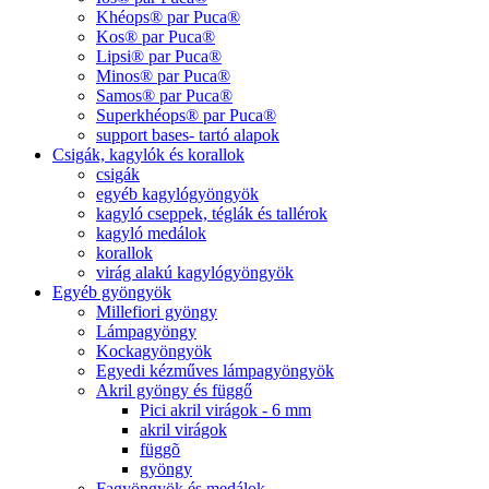
Khéops® par Puca®
Kos® par Puca®
Lipsi® par Puca®
Minos® par Puca®
Samos® par Puca®
Superkhéops® par Puca®
support bases- tartó alapok
Csigák, kagylók és korallok
csigák
egyéb kagylógyöngyök
kagyló cseppek, téglák és tallérok
kagyló medálok
korallok
virág alakú kagylógyöngyök
Egyéb gyöngyök
Millefiori gyöngy
Lámpagyöngy
Kockagyöngyök
Egyedi kézműves lámpagyöngyök
Akril gyöngy és függő
Pici akril virágok - 6 mm
akril virágok
függõ
gyöngy
Fagyöngyök és medálok