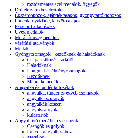
rozsdamentes acél medálok, figyegők
Drótékszerekhez drótok
Ékszerdobozok, ajándéktasakok, gyöngytartó dobozok
Láncok, nyaklánc, karkötő alapok
Paracord alkatrészek
Üveg medálok
Muránói üvegmedálok
vásárlási utalványok
Minták
Gyöngycsomagok - kezdőknek és haladóknak
Csupa csillogás karkötők
Haladóknak
Hangulat és élménycsomagok
Kezdőknek
Mandala medálok
Angyalka és tündér tartozékok
angyalka, tündér és egyéb csomagok
angyalka szoknyák
angyalkák készen
angyalszárnyak
kulcstartók
Angyalhívó medálok és csengők
Csengők és golyók
Láncok angyalhívóhoz
Medálok