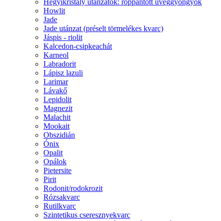
Hegyikristály utánzatok: roppantott üveggyöngyök
Howlit
Jade
Jade utánzat (préselt törmelékes kvarc)
Jáspis - riolit
Kalcedon-csipkeachát
Karneol
Labradorit
Lápisz lazuli
Larimar
Lávakő
Lepidolit
Magnezit
Malachit
Mookait
Obszidián
Ónix
Opalit
Opálok
Pietersite
Pirit
Rodonit/rodokrozit
Rózsakvarc
Rutilkvarc
Szintetikus cseresznyekvarc