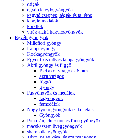
csigák
egyéb kagylógyöngyök
kagyló cseppek, téglák és tallérok
kagyló medálok
korallok
virág alakú kagylógyöngyök
Egyéb gyöngyök
Millefiori gyöngy
Lámpagyöngy
Kockagyöngyök
Egyedi kézműves lámpagyöngyök
Akril gyöngy és függő
Pici akril virágok - 6 mm
akril virágok
függõ
gyöngy
Fagyöngyök és medálok
fagyöngyök
famedálok
Nagy lyukú gyöngyök és kellékek
Gyöngyök
Porcelán, cloissone és fimo gyöngyök
macskaszem üveggyöngyök
shamballa gyöngyök
Távol keleti kása- és szalmagyöngy