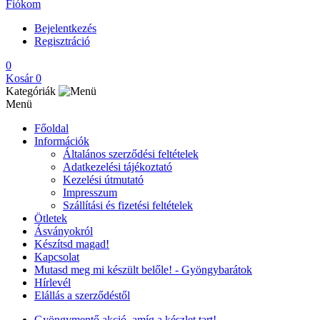
Fiókom
Bejelentkezés
Regisztráció
0
Kosár
0
Kategóriák
Menü
Főoldal
Információk
Általános szerződési feltételek
Adatkezelési tájékoztató
Kezelési útmutató
Impresszum
Szállítási és fizetési feltételek
Ötletek
Ásványokról
Készítsd magad!
Kapcsolat
Mutasd meg mi készült belőle! - Gyöngybarátok
Hírlevél
Elállás a szerződéstől
Gyöngymentő akció, amíg a készlet tart!