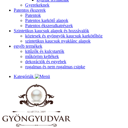
Gyerekeknek
Patentos ékszerek
Patentok
Patentos karkötő alapok
Patentos ékszeralkatrészek
Szintetikus kaucsuk alapok és hozzávalók
köztesek és gyöngyök kaucsuk karkötőhöz
szintetikus kaucsuk nyaklánc alapok
egyéb termékek
kitűzők és kulcstartók
műköröm kellékek
dekorációk és egyebek
rugalmas és nem rugalmas csipke
Kategóriák