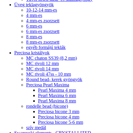
Üveg teklagyöngyök
10-12-14 mm-es
4 mm-es
4 mm-es zsorzsett
6 mm-es
6 mm-es zsorzsett
8 mm-es
8 mm-es zsorzsett
egyéb formájú teklák
Preciosa kristályok
MC chaton SS39 (8,2 mm)
MC rivoli 12 mm
MC rivoli 14 mm
MC rivoli 47ss - 10 mm
Round bead- kerek gyöngyök
Preciosa Pearl Maxima
Pearl Maxima 4 mm
Pearl Maxima 6 mm
Pearl Maxima 8 mm
rondelle bead (bicone)
Preciosa bicone 3 mm
Preciosa bicone 4 mm
Preciosa bicone 5-6 mm
szív medál
Swarovski elements - CRYSTALLIZED