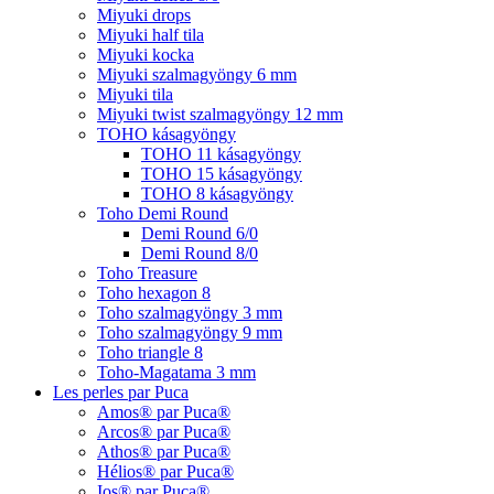
Miyuki drops
Miyuki half tila
Miyuki kocka
Miyuki szalmagyöngy 6 mm
Miyuki tila
Miyuki twist szalmagyöngy 12 mm
TOHO kásagyöngy
TOHO 11 kásagyöngy
TOHO 15 kásagyöngy
TOHO 8 kásagyöngy
Toho Demi Round
Demi Round 6/0
Demi Round 8/0
Toho Treasure
Toho hexagon 8
Toho szalmagyöngy 3 mm
Toho szalmagyöngy 9 mm
Toho triangle 8
Toho-Magatama 3 mm
Les perles par Puca
Amos® par Puca®
Arcos® par Puca®
Athos® par Puca®
Hélios® par Puca®
Ios® par Puca®