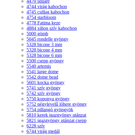
4470 square
4744 virág kabochon
4745 csillag kabochon
4754 starbloom
4778 Fatima keze
4884 xilion szív kabochon
5000 gömb
5045 rondelle gyöngy
5328 bicone 3 mm
5328 bicone 4 mm
5328 bicone 6 mm
5500 csepp gyöngy
5540 artemis
5541 large dome
5542 dome bead
5601 kocka gyöngy
5741 szív gyöngy
5742 szív gyöngy
5750 koponya gyöngy
5752 négylevelű lóhere gyöngy
5754 pillangó gyöngyök
5810 kerek igazgyöngy utánzat
5821 igazgyöngy utánzat csepp
6228 szív
6744 virág medál