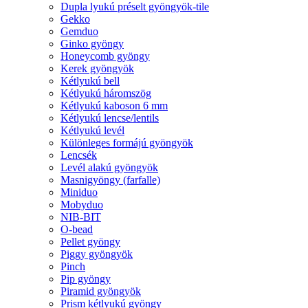
Dupla lyukú préselt gyöngyök-tile
Gekko
Gemduo
Ginko gyöngy
Honeycomb gyöngy
Kerek gyöngyök
Kétlyukú bell
Kétlyukú háromszög
Kétlyukú kaboson 6 mm
Kétlyukú lencse/lentils
Kétlyukú levél
Különleges formájú gyöngyök
Lencsék
Levél alakú gyöngyök
Masnigyöngy (farfalle)
Miniduo
Mobyduo
NIB-BIT
O-bead
Pellet gyöngy
Piggy gyöngyök
Pinch
Pip gyöngy
Piramid gyöngyök
Prism kétlyukú gyöngy