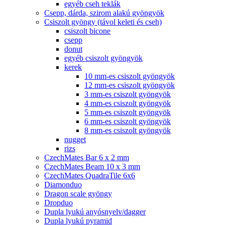
egyéb cseh teklák
Csepp, dárda, szirom alakú gyöngyök
Csiszolt gyöngy (távol keleti és cseh)
csiszolt bicone
csepp
donut
egyéb csiszolt gyöngyök
kerek
10 mm-es csiszolt gyöngyök
12 mm-es csiszolt gyöngyök
3 mm-es csiszolt gyöngyök
4 mm-es csiszolt gyöngyök
5 mm-es csiszolt gyöngyök
6 mm-es csiszolt gyöngyök
8 mm-es csiszolt gyöngyök
nugget
rizs
CzechMates Bar 6 x 2 mm
CzechMates Beam 10 x 3 mm
CzechMates QuadraTile 6x6
Diamonduo
Dragon scale gyöngy
Dropduo
Dupla lyukú anyósnyelv/dagger
Dupla lyukú pyramid