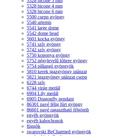
5328 bicone 3 mm
5328 bicone 4 mm
5328 bicone 6 mm
5500 csepp gyöngy
5540 artemis
5541 large dome
5542 dome bead
5601 kocka gyöngy
5741 szív gyöngy
5742 szív gyöngy
5750 koponya gyöngy
5752 négylevelű lóhere gyöngy
5754 pillangó gyöngyök
5810 kerek igazgyöngy utánzat
5821 igazgyöngy utánzat csepp
6228 szív
6744 virág medál
6904 Lily medál
6905 Dragonfly pendant
86301 pavé félig fúrt gyöngy
86601 pavé ragasztható félgömb
egyéb gyöngyök
egyéb kabochonok
függõk
swarovski BeCharmed gyöngyök