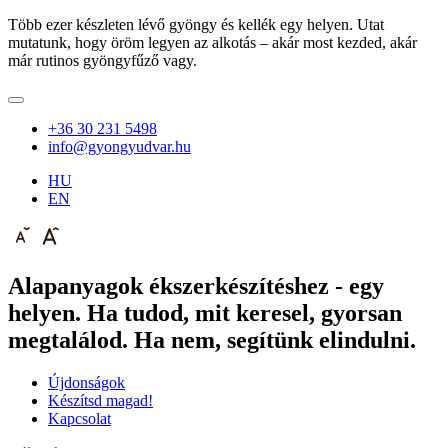
Több ezer készleten lévő gyöngy és kellék egy helyen. Utat
mutatunk, hogy öröm legyen az alkotás – akár most kezded, akár
már rutinos gyöngyfűző vagy.
+36 30 231 5498
info@gyongyudvar.hu
HU
EN
Alapanyagok ékszerkészítéshez - egy
helyen. Ha tudod, mit keresel, gyorsan
megtalálod. Ha nem, segítünk elindulni.
Újdonságok
Készítsd magad!
Kapcsolat