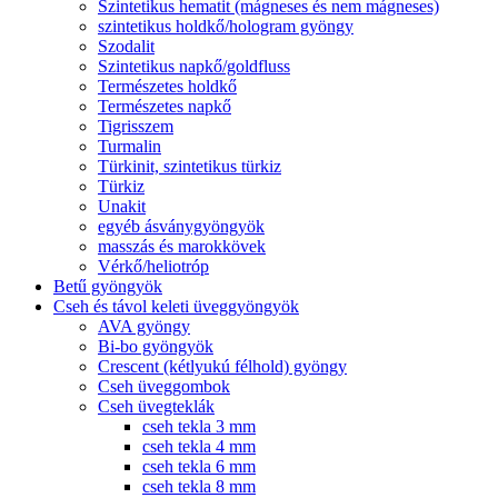
Szintetikus hematit (mágneses és nem mágneses)
szintetikus holdkő/hologram gyöngy
Szodalit
Szintetikus napkő/goldfluss
Természetes holdkő
Természetes napkő
Tigrisszem
Turmalin
Türkinit, szintetikus türkiz
Türkiz
Unakit
egyéb ásványgyöngyök
masszás és marokkövek
Vérkő/heliotróp
Betű gyöngyök
Cseh és távol keleti üveggyöngyök
AVA gyöngy
Bi-bo gyöngyök
Crescent (kétlyukú félhold) gyöngy
Cseh üveggombok
Cseh üvegteklák
cseh tekla 3 mm
cseh tekla 4 mm
cseh tekla 6 mm
cseh tekla 8 mm