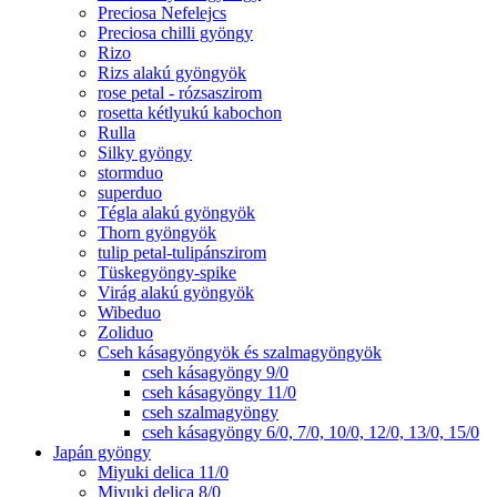
Preciosa Nefelejcs
Preciosa chilli gyöngy
Rizo
Rizs alakú gyöngyök
rose petal - rózsaszirom
rosetta kétlyukú kabochon
Rulla
Silky gyöngy
stormduo
superduo
Tégla alakú gyöngyök
Thorn gyöngyök
tulip petal-tulipánszirom
Tüskegyöngy-spike
Virág alakú gyöngyök
Wibeduo
Zoliduo
Cseh kásagyöngyök és szalmagyöngyök
cseh kásagyöngy 9/0
cseh kásagyöngy 11/0
cseh szalmagyöngy
cseh kásagyöngy 6/0, 7/0, 10/0, 12/0, 13/0, 15/0
Japán gyöngy
Miyuki delica 11/0
Miyuki delica 8/0