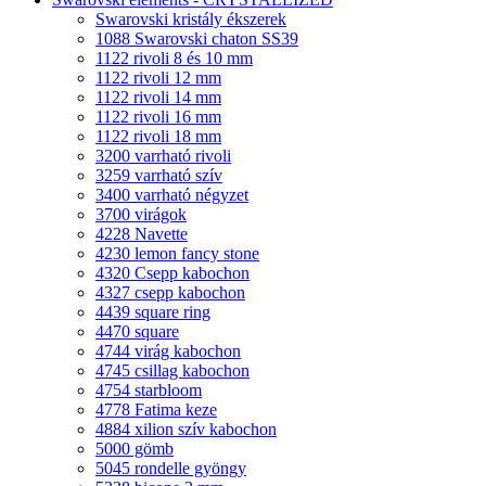
Swarovski kristály ékszerek
1088 Swarovski chaton SS39
1122 rivoli 8 és 10 mm
1122 rivoli 12 mm
1122 rivoli 14 mm
1122 rivoli 16 mm
1122 rivoli 18 mm
3200 varrható rivoli
3259 varrható szív
3400 varrható négyzet
3700 virágok
4228 Navette
4230 lemon fancy stone
4320 Csepp kabochon
4327 csepp kabochon
4439 square ring
4470 square
4744 virág kabochon
4745 csillag kabochon
4754 starbloom
4778 Fatima keze
4884 xilion szív kabochon
5000 gömb
5045 rondelle gyöngy