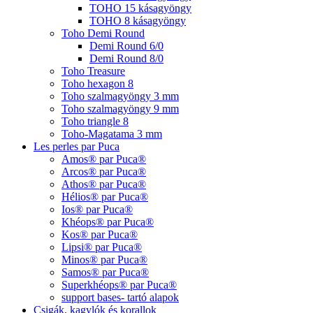
TOHO 15 kásagyöngy
TOHO 8 kásagyöngy
Toho Demi Round
Demi Round 6/0
Demi Round 8/0
Toho Treasure
Toho hexagon 8
Toho szalmagyöngy 3 mm
Toho szalmagyöngy 9 mm
Toho triangle 8
Toho-Magatama 3 mm
Les perles par Puca
Amos® par Puca®
Arcos® par Puca®
Athos® par Puca®
Hélios® par Puca®
Ios® par Puca®
Khéops® par Puca®
Kos® par Puca®
Lipsi® par Puca®
Minos® par Puca®
Samos® par Puca®
Superkhéops® par Puca®
support bases- tartó alapok
Csigák, kagylók és korallok