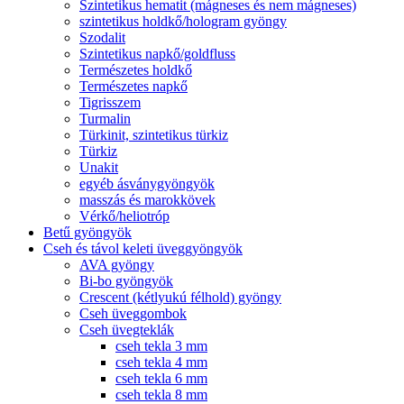
Szintetikus hematit (mágneses és nem mágneses)
szintetikus holdkő/hologram gyöngy
Szodalit
Szintetikus napkő/goldfluss
Természetes holdkő
Természetes napkő
Tigrisszem
Turmalin
Türkinit, szintetikus türkiz
Türkiz
Unakit
egyéb ásványgyöngyök
masszás és marokkövek
Vérkő/heliotróp
Betű gyöngyök
Cseh és távol keleti üveggyöngyök
AVA gyöngy
Bi-bo gyöngyök
Crescent (kétlyukú félhold) gyöngy
Cseh üveggombok
Cseh üvegteklák
cseh tekla 3 mm
cseh tekla 4 mm
cseh tekla 6 mm
cseh tekla 8 mm