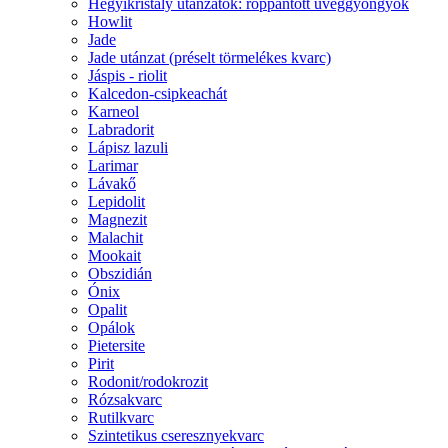
Hegyikristály utánzatok: roppantott üveggyöngyök
Howlit
Jade
Jade utánzat (préselt törmelékes kvarc)
Jáspis - riolit
Kalcedon-csipkeachát
Karneol
Labradorit
Lápisz lazuli
Larimar
Lávakő
Lepidolit
Magnezit
Malachit
Mookait
Obszidián
Ónix
Opalit
Opálok
Pietersite
Pirit
Rodonit/rodokrozit
Rózsakvarc
Rutilkvarc
Szintetikus cseresznyekvarc