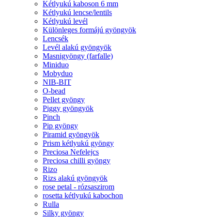
Kétlyukú kaboson 6 mm
Kétlyukú lencse/lentils
Kétlyukú levél
Különleges formájú gyöngyök
Lencsék
Levél alakú gyöngyök
Masnigyöngy (farfalle)
Miniduo
Mobyduo
NIB-BIT
O-bead
Pellet gyöngy
Piggy gyöngyök
Pinch
Pip gyöngy
Piramid gyöngyök
Prism kétlyukú gyöngy
Preciosa Nefelejcs
Preciosa chilli gyöngy
Rizo
Rizs alakú gyöngyök
rose petal - rózsaszirom
rosetta kétlyukú kabochon
Rulla
Silky gyöngy