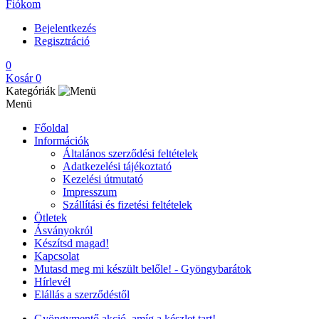
Fiókom
Bejelentkezés
Regisztráció
0
Kosár
0
Kategóriák
Menü
Főoldal
Információk
Általános szerződési feltételek
Adatkezelési tájékoztató
Kezelési útmutató
Impresszum
Szállítási és fizetési feltételek
Ötletek
Ásványokról
Készítsd magad!
Kapcsolat
Mutasd meg mi készült belőle! - Gyöngybarátok
Hírlevél
Elállás a szerződéstől
Gyöngymentő akció, amíg a készlet tart!