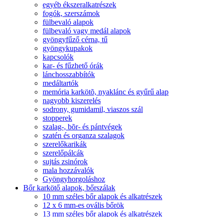
egyéb ékszeralkatrészek
fogók, szerszámok
fülbevaló alapok
fülbevaló vagy medál alapok
gyöngyfűző cérna, tű
gyöngykupakok
kapcsolók
kar- és fűzhető órák
lánchosszabbítók
medáltartók
memória karkötõ, nyaklánc és gyűrű alap
nagyobb kiszerelés
sodrony, gumidamil, viaszos szál
stopperek
szalag-, bõr- és pántvégek
szatén és organza szalagok
szerelőkarikák
szerelőpálcák
sujtás zsinórok
mala hozzávalók
Gyöngyhorgoláshoz
Bőr karkötő alapok, bőrszálak
10 mm széles bőr alapok és alkatrészek
12 x 6 mm-es ovális bőrök
13 mm széles bőr alapok és alkatrészek