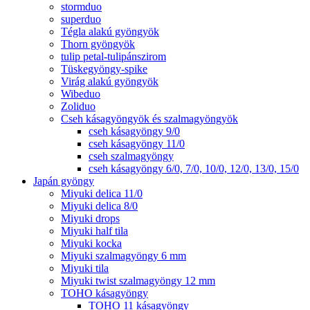
stormduo
superduo
Tégla alakú gyöngyök
Thorn gyöngyök
tulip petal-tulipánszirom
Tüskegyöngy-spike
Virág alakú gyöngyök
Wibeduo
Zoliduo
Cseh kásagyöngyök és szalmagyöngyök
cseh kásagyöngy 9/0
cseh kásagyöngy 11/0
cseh szalmagyöngy
cseh kásagyöngy 6/0, 7/0, 10/0, 12/0, 13/0, 15/0
Japán gyöngy
Miyuki delica 11/0
Miyuki delica 8/0
Miyuki drops
Miyuki half tila
Miyuki kocka
Miyuki szalmagyöngy 6 mm
Miyuki tila
Miyuki twist szalmagyöngy 12 mm
TOHO kásagyöngy
TOHO 11 kásagyöngy