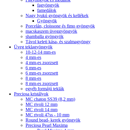
fagyöngyök
famedálok
Nagy lyukú gyöngyök és kellékek
Gyöngyök
Porcelán, cloissone és fimo gyöngyök
macskaszem üveggyöngyök
shamballa gyöngyök
Távol keleti kása- és szalmagyöngy
Üveg teklagyöngyök
10-12-14 mm-es
4 mm-es
4 mm-es zsorzsett
6 mm-es
6 mm-es zsorzsett
8 mm-es
8 mm-es zsorzsett
egyéb formájú teklák
Preciosa kristályok
MC chaton SS39 (8,2 mm)
MC rivoli 12 mm
MC rivoli 14 mm
MC rivoli 47ss - 10 mm
Round bead- kerek gyöngyök
Preciosa Pearl Maxima