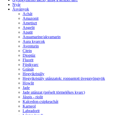
Nyár
Ásványok
Achát
Amazonit
Ametiszt
Angelit
Apatit
Aquamarine/akvamarin
Aura kvarcok
Aventurin
Citrin
Dioptáz
Fluorit
Füstkvarc
Gránát
Hegyikristály
Hegyikristály utánzatok: roppantott üveggyöngyök
Howlit
Jade
Jade utánzat (préselt törmelékes kvarc)
Jáspis - riolit
Kalcedon-csipkeachát
Karneol
Labradorit