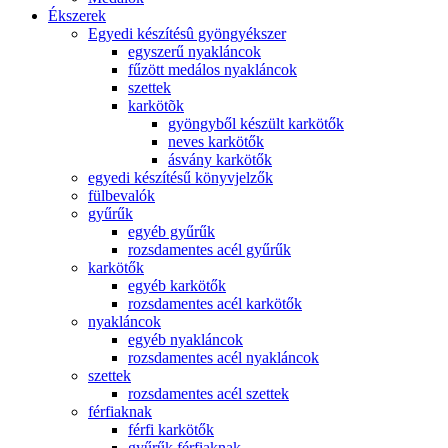
Ékszerek
Egyedi készítésû gyöngyékszer
egyszerű nyakláncok
fűzött medálos nyakláncok
szettek
karkötõk
gyöngyből készült karkötők
neves karkötők
ásvány karkötők
egyedi készítésű könyvjelzők
fülbevalók
gyűrűk
egyéb gyűrűk
rozsdamentes acél gyűrűk
karkötők
egyéb karkötők
rozsdamentes acél karkötők
nyakláncok
egyéb nyakláncok
rozsdamentes acél nyakláncok
szettek
rozsdamentes acél szettek
férfiaknak
férfi karkötők
gyűrűk férfiaknak