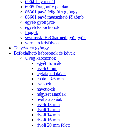
6904 Lily medál
6905 Dragonfly pendant
86301 pavé félig fúrt gyöngy
86601 pavé ragasztható félgömb
egyéb gyöngyök
egyéb kabochonok
függõk
swarovski BeCharmed gyöngyök
varrható kristályok
Tenyésztett gyöngy
Befoglalható kabosonok és kövek
Üveg kabosonok
egyéb formák
rivoli 6 mm
téglalap alakúak
chaton 3-6 mm
cseppek
navette-ek
négyzet alakúak
ovális alakúak
rivoli 18 mm
rivoli 12 mm
rivoli 14 mm
rivoli 16 mm
rivoli 20 mm felett