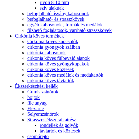
rivoli 8-10 mm
szív alakúak
befoglalható ásvány kabosonok
befoglalható- és strasszkövek
egyéb kabosonok , formák és medálok
fûzhetõ foglalatosok, varrható strasszkövek
Cirkónia köves termékek
Cirkonia köves kapcsolók
cirkonia gyöngyök szálban
cirkónia kabosonok
cirkonia köves fülbevaló alapok
cirkonia köves gyöngykupakok
cirkonia köves köztesek
cirkonia köves medálok és medáltartók
cirkonia köves távtartók
Ékszerkészítési kellék
Gumis zsinórok
bojtok
filc anyag
Flex-rite
Selyemzsinórok
Strasszos ékszeralkatrész
rondellek és golyók
távtartók és köztesek
csomórejtõ