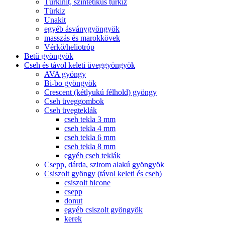
Türkinit, szintetikus türkiz
Türkiz
Unakit
egyéb ásványgyöngyök
masszás és marokkövek
Vérkő/heliotróp
Betű gyöngyök
Cseh és távol keleti üveggyöngyök
AVA gyöngy
Bi-bo gyöngyök
Crescent (kétlyukú félhold) gyöngy
Cseh üveggombok
Cseh üvegteklák
cseh tekla 3 mm
cseh tekla 4 mm
cseh tekla 6 mm
cseh tekla 8 mm
egyéb cseh teklák
Csepp, dárda, szirom alakú gyöngyök
Csiszolt gyöngy (távol keleti és cseh)
csiszolt bicone
csepp
donut
egyéb csiszolt gyöngyök
kerek