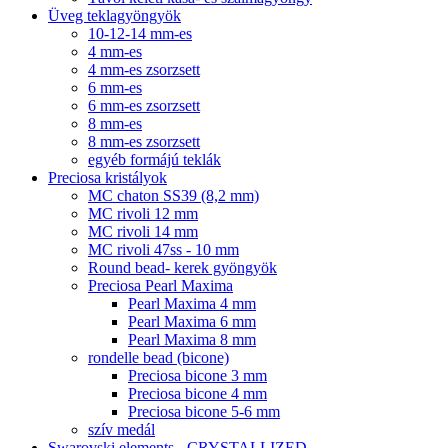
Üveg teklagyöngyök
10-12-14 mm-es
4 mm-es
4 mm-es zsorzsett
6 mm-es
6 mm-es zsorzsett
8 mm-es
8 mm-es zsorzsett
egyéb formájú teklák
Preciosa kristályok
MC chaton SS39 (8,2 mm)
MC rivoli 12 mm
MC rivoli 14 mm
MC rivoli 47ss - 10 mm
Round bead- kerek gyöngyök
Preciosa Pearl Maxima
Pearl Maxima 4 mm
Pearl Maxima 6 mm
Pearl Maxima 8 mm
rondelle bead (bicone)
Preciosa bicone 3 mm
Preciosa bicone 4 mm
Preciosa bicone 5-6 mm
szív medál
Swarovski elements - CRYSTALLIZED