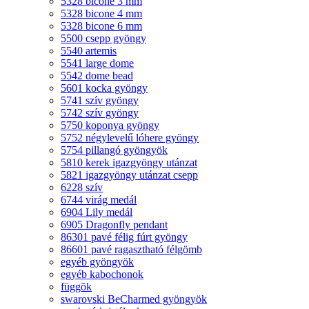
5328 bicone 3 mm
5328 bicone 4 mm
5328 bicone 6 mm
5500 csepp gyöngy
5540 artemis
5541 large dome
5542 dome bead
5601 kocka gyöngy
5741 szív gyöngy
5742 szív gyöngy
5750 koponya gyöngy
5752 négylevelű lóhere gyöngy
5754 pillangó gyöngyök
5810 kerek igazgyöngy utánzat
5821 igazgyöngy utánzat csepp
6228 szív
6744 virág medál
6904 Lily medál
6905 Dragonfly pendant
86301 pavé félig fúrt gyöngy
86601 pavé ragasztható félgömb
egyéb gyöngyök
egyéb kabochonok
függõk
swarovski BeCharmed gyöngyök