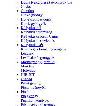
Dupla lyukú préselt gyöngyök-tile
Gekko
Gemduo
Ginko gyöngy
Honeycomb gyöngy
Kerek gyöngyök
Kétlyukú bell
Kétlyukú háromszög
Kétlyukú kaboson 6 mm
Kétlyukú lencse/lentils
Kétlyukú levél
Különleges formájú gyöngyök
Lencsék
Levél alakú gyöngyök
Masnigyöngy (farfalle)
Miniduo
Mobyduo
NIB-BIT
O-bead
Pellet gyöngy
Piggy gyöngyök
Pinch
Pip gyöngy
Piramid gyöngyök
Prism kétlyukú gyöngy