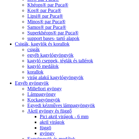
Khéops® par Puca®
Kos® par Puca®
Lipsi® par Puca®
Minos® par Puca®
Samos® par Puca®
Superkhéops® par Puca®
support bases- tartó alapok
Csigák, kagylók és korallok
csigák
egyéb kagylógyöngyök
kagyló cseppek, téglák és tallérok
kagyló medálok
korallok
virág alakú kagylógyöngyök
Egyéb gyöngyök
Millefiori gyöngy
Lámpagyöngy
Kockagyöngyök
Egyedi kézműves lámpagyöngyök
Akril gyöngy és függő
Pici akril virágok - 6 mm
akril virágok
függõ
gyöngy
Fagyöngyök és medálok