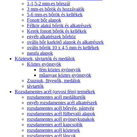
1-1,5-2 mm-es bõrszál
3 mm-es bőrök és hozzávalók
5-6 mm-es bőrök és kellékek
Fonott bőr alapok
Félkör alakú bőrök és alkatrészek
Kerek fonott bőrök és kellékek
egyéb alkatrészek bőrhöz
ovális bőr karkötő alapok és alkatrészek
ovális bőrök 10 x 4,5 mm és kellékek
parafa alapok
Köztesek, távtartók és medálok
Köztes gyöngyök
fém köztes gyöngyök
mûanyag köztes gyöngyök
Zsuzsuk, fityegők, medálok
távtartók
Rozsdamentes acél (orvosi fém) termékek
rozsdamentes acél medáltartók
egyéb rozsdamentes acél alkatrészek
rozsdamentes acél bőrvég, pántvég
rozsdamentes acél fülbevaló alapok
rozsdamentes acél gyöngykupakok
rozsdamentes acél kapcsolók
rozsdamentes acél köztesek
rozsdamentes acél láncok