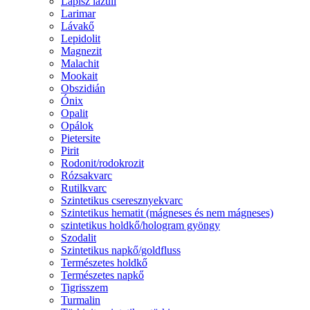
Lápisz lazuli
Larimar
Lávakő
Lepidolit
Magnezit
Malachit
Mookait
Obszidián
Ónix
Opalit
Opálok
Pietersite
Pirit
Rodonit/rodokrozit
Rózsakvarc
Rutilkvarc
Szintetikus cseresznyekvarc
Szintetikus hematit (mágneses és nem mágneses)
szintetikus holdkő/hologram gyöngy
Szodalit
Szintetikus napkő/goldfluss
Természetes holdkő
Természetes napkő
Tigrisszem
Turmalin