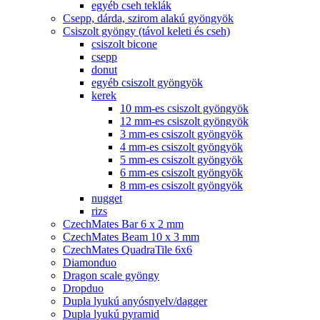
egyéb cseh teklák
Csepp, dárda, szirom alakú gyöngyök
Csiszolt gyöngy (távol keleti és cseh)
csiszolt bicone
csepp
donut
egyéb csiszolt gyöngyök
kerek
10 mm-es csiszolt gyöngyök
12 mm-es csiszolt gyöngyök
3 mm-es csiszolt gyöngyök
4 mm-es csiszolt gyöngyök
5 mm-es csiszolt gyöngyök
6 mm-es csiszolt gyöngyök
8 mm-es csiszolt gyöngyök
nugget
rizs
CzechMates Bar 6 x 2 mm
CzechMates Beam 10 x 3 mm
CzechMates QuadraTile 6x6
Diamonduo
Dragon scale gyöngy
Dropduo
Dupla lyukú anyósnyelv/dagger
Dupla lyukú pyramid