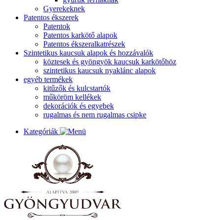
Gyerekeknek
Patentos ékszerek
Patentok
Patentos karkötő alapok
Patentos ékszeralkatrészek
Szintetikus kaucsuk alapok és hozzávalók
köztesek és gyöngyök kaucsuk karkötőhöz
szintetikus kaucsuk nyaklánc alapok
egyéb termékek
kitűzők és kulcstartók
műköröm kellékek
dekorációk és egyebek
rugalmas és nem rugalmas csipke
Kategóriák