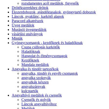
rozsdamentes acél medálok, figyegők
Drótékszerekhez drótok
Ékszerdobozok, ajándéktasakok, gyöngytartó dobozok
Láncok, nyaklánc, karkötő alapok
Paracord alkatrészek
Üveg medálok
Muránói üvegmedálok
vásárlási utalványok
Minták
Gyöngycsomagok - kezdőknek és haladóknak
Csupa csillogás karkötők
Haladóknak
Hangulat és élménycsomagok
Kezdőknek
Mandala medálok
Angyalka és tündér tartozékok
angyalka, tündér és egyéb csomagok
angyalka szoknyák
angyalkák készen
angyalszárnyak
kulcstartók
Angyalhívó medálok és csengők
Csengők és golyók
Láncok angyalhívóhoz
Medálok