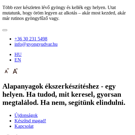
Több ezer készleten lévő gyöngy és kellék egy helyen. Utat
mutatunk, hogy öröm legyen az alkotás – akár most kezded, akár
már rutinos gyöngyfűző vagy.
+36 30 231 5498
info@gyongyudvar.hu
HU
EN
Alapanyagok ékszerkészítéshez - egy
helyen. Ha tudod, mit keresel, gyorsan
megtalálod. Ha nem, segítünk elindulni.
Újdonságok
Készítsd magad!
Kapcsolat