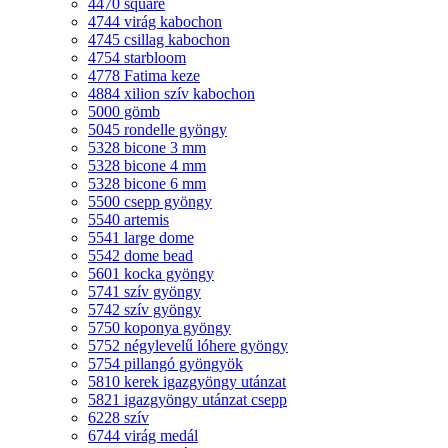
4470 square
4744 virág kabochon
4745 csillag kabochon
4754 starbloom
4778 Fatima keze
4884 xilion szív kabochon
5000 gömb
5045 rondelle gyöngy
5328 bicone 3 mm
5328 bicone 4 mm
5328 bicone 6 mm
5500 csepp gyöngy
5540 artemis
5541 large dome
5542 dome bead
5601 kocka gyöngy
5741 szív gyöngy
5742 szív gyöngy
5750 koponya gyöngy
5752 négylevelű lóhere gyöngy
5754 pillangó gyöngyök
5810 kerek igazgyöngy utánzat
5821 igazgyöngy utánzat csepp
6228 szív
6744 virág medál