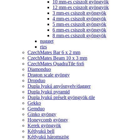
10 mm-es csiszolt gyöngyök
12 mm-es csiszolt gyöngyök
3 mm-es csiszolt gyöngyök
4 mm-es csiszolt gyöngyök
5 mm-es csiszolt gyöngyök
6 mm-es csiszolt gyöngyök
8 mm-es csiszolt gyöngyök
nugget
rizs
CzechMates Bar 6 x 2 mm
CzechMates Beam 10 x 3 mm
CzechMates QuadraTile 6x6
Diamonduo
Dragon scale gyöngy
Dropduo
Dupla lyukú anyósnyelv/dagger
Dupla lyukú pyramid
Dupla lyukú préselt gyöngyök-tile
Gekko
Gemduo
Ginko gyöngy
Honeycomb gyöngy
Kerek gyöngyök
Kétlyukú bell
Kétlyukú háromszög