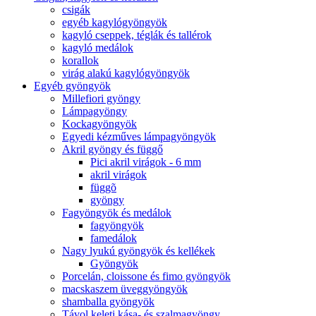
csigák
egyéb kagylógyöngyök
kagyló cseppek, téglák és tallérok
kagyló medálok
korallok
virág alakú kagylógyöngyök
Egyéb gyöngyök
Millefiori gyöngy
Lámpagyöngy
Kockagyöngyök
Egyedi kézműves lámpagyöngyök
Akril gyöngy és függő
Pici akril virágok - 6 mm
akril virágok
függõ
gyöngy
Fagyöngyök és medálok
fagyöngyök
famedálok
Nagy lyukú gyöngyök és kellékek
Gyöngyök
Porcelán, cloissone és fimo gyöngyök
macskaszem üveggyöngyök
shamballa gyöngyök
Távol keleti kása- és szalmagyöngy