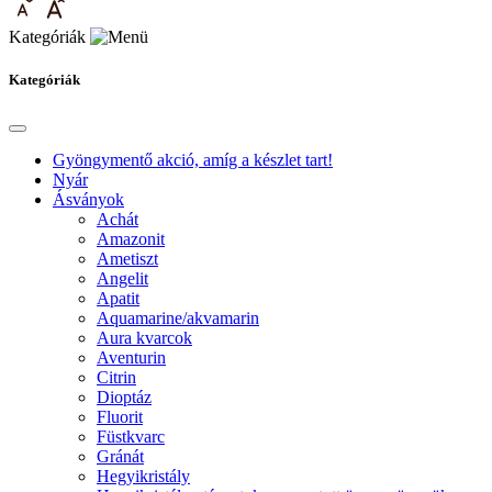
Kategóriák
Kategóriák
Gyöngymentő akció, amíg a készlet tart!
Nyár
Ásványok
Achát
Amazonit
Ametiszt
Angelit
Apatit
Aquamarine/akvamarin
Aura kvarcok
Aventurin
Citrin
Dioptáz
Fluorit
Füstkvarc
Gránát
Hegyikristály