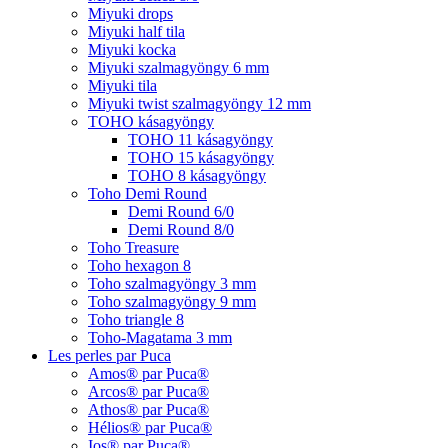
Miyuki drops
Miyuki half tila
Miyuki kocka
Miyuki szalmagyöngy 6 mm
Miyuki tila
Miyuki twist szalmagyöngy 12 mm
TOHO kásagyöngy
TOHO 11 kásagyöngy
TOHO 15 kásagyöngy
TOHO 8 kásagyöngy
Toho Demi Round
Demi Round 6/0
Demi Round 8/0
Toho Treasure
Toho hexagon 8
Toho szalmagyöngy 3 mm
Toho szalmagyöngy 9 mm
Toho triangle 8
Toho-Magatama 3 mm
Les perles par Puca
Amos® par Puca®
Arcos® par Puca®
Athos® par Puca®
Hélios® par Puca®
Ios® par Puca®