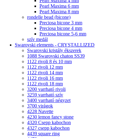
Pearl Maxima 4 mm
Pearl Maxima 6 mm
Pearl Maxima 8 mm
rondelle bead (bicone)
Preciosa bicone 3 mm
Preciosa bicone 4 mm
Preciosa bicone 5-6 mm
szív medál
Swarovski elements - CRYSTALLIZED
Swarovski kristály ékszerek
1088 Swarovski chaton SS39
1122 rivoli 8 és 10 mm
1122 rivoli 12 mm
1122 rivoli 14 mm
1122 rivoli 16 mm
1122 rivoli 18 mm
3200 varrható rivoli
3259 varrható szív
3400 varrható négyzet
3700 virágok
4228 Navette
4230 lemon fancy stone
4320 Csepp kabochon
4327 csepp kabochon
4439 square ring