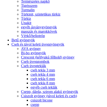
Természetes napkő
Tigrisszem
Turmalin
Türkinit, szintetikus türkiz
Türkiz
Unakit
egyéb ásványgyöngyök
masszás és marokkövek
Vérkő/heliotróp
Betű gyöngyök
Cseh és távol keleti üveggyöngyök
AVA gyöngy
Bi-bo gyöngyök
Crescent (kétlyukú félhold) gyöngy
Cseh üveggombok
Cseh üvegteklák
cseh tekla 3 mm
cseh tekla 4 mm
cseh tekla 6 mm
cseh tekla 8 mm
egyéb cseh teklák
Csepp, dárda, szirom alakú gyöngyök
Csiszolt gyöngy (távol keleti és cseh)
csiszolt bicone
csepp