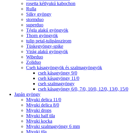
rosetta kétlyukú kabochon
Rulla
Silky gyöngy
stormduo
superduo
Tégla alakú gyöngyök
Thorn gyöngyök
tulip petal-tulipánszirom
Tüskegyöngy-spike
Virág alakú gyöngyök
Wibeduo
Zoliduo
Cseh kásagyöngyök és szalmagyöngyök
cseh kásagyöngy 9/0
cseh kásagyöngy 11/0
cseh szalmagyöngy
cseh kásagyöngy 6/0, 7/0, 10/0, 12/0, 13/0, 15/0
Japán gyöngy
Miyuki delica 11/0
Miyuki delica 8/0
Miyuki drops
Miyuki half tila
Miyuki kocka
Miyuki szalmagyöngy 6 mm
Miyuki tila