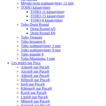
Miyuki twist szalmagyöngy 12 mm
TOHO kásagyöngy
TOHO 11 kásagyöngy
TOHO 15 kásagyöngy
TOHO 8 kásagyöngy
Toho Demi Round
Demi Round 6/0
Demi Round 8/0
Toho Treasure
Toho hexagon 8
Toho szalmagyöngy 3 mm
Toho szalmagyöngy 9 mm
Toho triangle 8
Toho-Magatama 3 mm
Les perles par Puca
Amos® par Puca®
Arcos® par Puca®
Athos® par Puca®
Hélios® par Puca®
Ios® par Puca®
Khéops® par Puca®
Kos® par Puca®
Lipsi® par Puca®
Minos® par Puca®
Samos® par Puca®