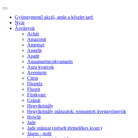
Gyöngymentő akció, amíg a készlet tart!
Nyár
Ásványok
Achát
Amazonit
Ametiszt
Angelit
Apatit
Aquamarine/akvamarin
Aura kvarcok
Aventurin
Citrin
Dioptáz
Fluorit
Füstkvarc
Gránát
Hegyikristály
Hegyikristály utánzatok: roppantott üveggyöngyök
Howlit
Jade
Jade utánzat (préselt törmelékes kvarc)
Jáspis - riolit