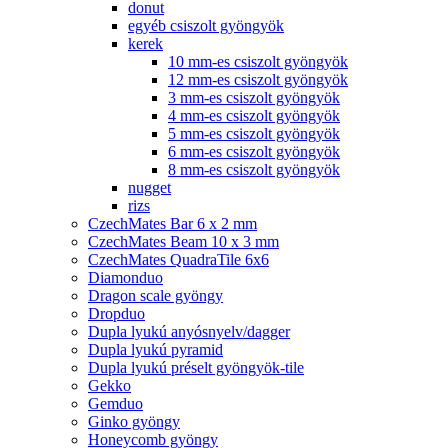
donut
egyéb csiszolt gyöngyök
kerek
10 mm-es csiszolt gyöngyök
12 mm-es csiszolt gyöngyök
3 mm-es csiszolt gyöngyök
4 mm-es csiszolt gyöngyök
5 mm-es csiszolt gyöngyök
6 mm-es csiszolt gyöngyök
8 mm-es csiszolt gyöngyök
nugget
rizs
CzechMates Bar 6 x 2 mm
CzechMates Beam 10 x 3 mm
CzechMates QuadraTile 6x6
Diamonduo
Dragon scale gyöngy
Dropduo
Dupla lyukú anyósnyelv/dagger
Dupla lyukú pyramid
Dupla lyukú préselt gyöngyök-tile
Gekko
Gemduo
Ginko gyöngy
Honeycomb gyöngy