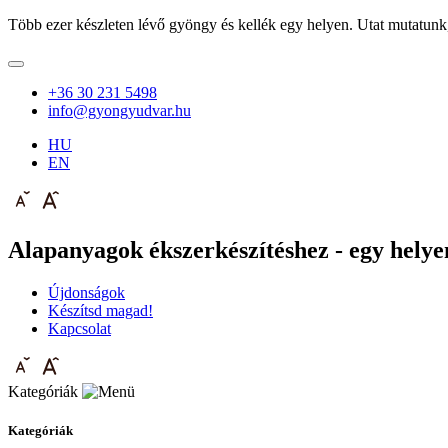
Több ezer készleten lévő gyöngy és kellék egy helyen. Utat mutatunk
+36 30 231 5498
info@gyongyudvar.hu
HU
EN
Alapanyagok ékszerkészítéshez - egy helyen
Újdonságok
Készítsd magad!
Kapcsolat
Kategóriák
Kategóriák