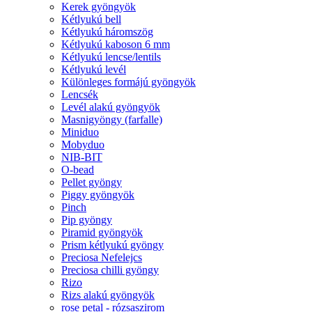
Kerek gyöngyök
Kétlyukú bell
Kétlyukú háromszög
Kétlyukú kaboson 6 mm
Kétlyukú lencse/lentils
Kétlyukú levél
Különleges formájú gyöngyök
Lencsék
Levél alakú gyöngyök
Masnigyöngy (farfalle)
Miniduo
Mobyduo
NIB-BIT
O-bead
Pellet gyöngy
Piggy gyöngyök
Pinch
Pip gyöngy
Piramid gyöngyök
Prism kétlyukú gyöngy
Preciosa Nefelejcs
Preciosa chilli gyöngy
Rizo
Rizs alakú gyöngyök
rose petal - rózsaszirom