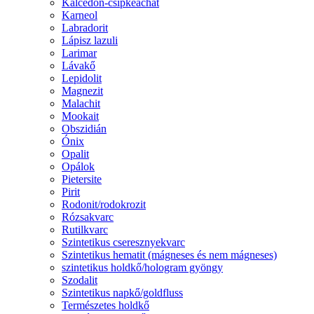
Kalcedon-csipkeachát
Karneol
Labradorit
Lápisz lazuli
Larimar
Lávakő
Lepidolit
Magnezit
Malachit
Mookait
Obszidián
Ónix
Opalit
Opálok
Pietersite
Pirit
Rodonit/rodokrozit
Rózsakvarc
Rutilkvarc
Szintetikus cseresznyekvarc
Szintetikus hematit (mágneses és nem mágneses)
szintetikus holdkő/hologram gyöngy
Szodalit
Szintetikus napkő/goldfluss
Természetes holdkő