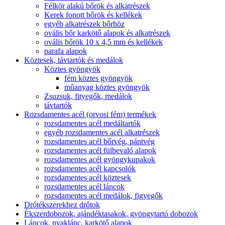
Félkör alakú bőrök és alkatrészek
Kerek fonott bőrök és kellékek
egyéb alkatrészek bőrhöz
ovális bőr karkötő alapok és alkatrészek
ovális bőrök 10 x 4,5 mm és kellékek
parafa alapok
Köztesek, távtartók és medálok
Köztes gyöngyök
fém köztes gyöngyök
mûanyag köztes gyöngyök
Zsuzsuk, fityegők, medálok
távtartók
Rozsdamentes acél (orvosi fém) termékek
rozsdamentes acél medáltartók
egyéb rozsdamentes acél alkatrészek
rozsdamentes acél bőrvég, pántvég
rozsdamentes acél fülbevaló alapok
rozsdamentes acél gyöngykupakok
rozsdamentes acél kapcsolók
rozsdamentes acél köztesek
rozsdamentes acél láncok
rozsdamentes acél medálok, figyegők
Drótékszerekhez drótok
Ékszerdobozok, ajándéktasakok, gyöngytartó dobozok
Láncok, nyaklánc, karkötő alapok