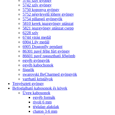
5741 szív gyöngy
5742 szív gyöngy
5750 koponya gyöngy
5752 négylevelű lóhere gyöngy
5754 pillangó gyöngyök
5810 kerek igazgyöngy utánzat
5821 igazgyöngy utánzat csepp
6228 szív
6744 virág medál
6904 Lily medál
6905 Dragonfly pendant
86301 pavé félig fúrt gyöngy
86601 pavé ragasztható félgömb
egyéb gyöngyök
egyéb kabochonok
függõk
swarovski BeCharmed gyöngyök
varrható kristályok
Tenyésztett gyöngy
Befoglalható kabosonok és kövek
Üveg kabosonok
egyéb formák
rivoli 6 mm
téglalap alakúak
chaton 3-6 mm