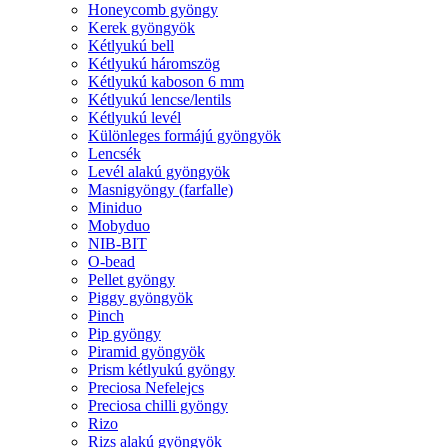
Honeycomb gyöngy
Kerek gyöngyök
Kétlyukú bell
Kétlyukú háromszög
Kétlyukú kaboson 6 mm
Kétlyukú lencse/lentils
Kétlyukú levél
Különleges formájú gyöngyök
Lencsék
Levél alakú gyöngyök
Masnigyöngy (farfalle)
Miniduo
Mobyduo
NIB-BIT
O-bead
Pellet gyöngy
Piggy gyöngyök
Pinch
Pip gyöngy
Piramid gyöngyök
Prism kétlyukú gyöngy
Preciosa Nefelejcs
Preciosa chilli gyöngy
Rizo
Rizs alakú gyöngyök