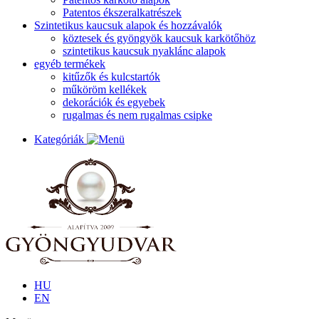
Patentos ékszeralkatrészek
Szintetikus kaucsuk alapok és hozzávalók
köztesek és gyöngyök kaucsuk karkötőhöz
szintetikus kaucsuk nyaklánc alapok
egyéb termékek
kitűzők és kulcstartók
műköröm kellékek
dekorációk és egyebek
rugalmas és nem rugalmas csipke
Kategóriák
HU
EN