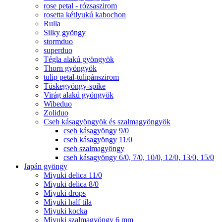
rose petal - rózsaszirom
rosetta kétlyukú kabochon
Rulla
Silky gyöngy
stormduo
superduo
Tégla alakú gyöngyök
Thorn gyöngyök
tulip petal-tulipánszirom
Tüskegyöngy-spike
Virág alakú gyöngyök
Wibeduo
Zoliduo
Cseh kásagyöngyök és szalmagyöngyök
cseh kásagyöngy 9/0
cseh kásagyöngy 11/0
cseh szalmagyöngy
cseh kásagyöngy 6/0, 7/0, 10/0, 12/0, 13/0, 15/0
Japán gyöngy
Miyuki delica 11/0
Miyuki delica 8/0
Miyuki drops
Miyuki half tila
Miyuki kocka
Miyuki szalmagyöngy 6 mm