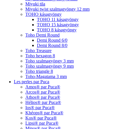
Miyuki tila
Miyuki twist szalmagyöngy 12 mm
TOHO kásagyöngy
TOHO 11 kásagyöngy
TOHO 15 kásagyöngy
TOHO 8 kásagyöngy
Toho Demi Round
Demi Round 6/0
Demi Round 8/0
Toho Treasure
Toho hexagon 8
Toho szalmagyöngy 3 mm
Toho szalmagyöngy 9 mm
Toho triangle 8
Toho-Magatama 3 mm
Les perles par Puca
Amos® par Puca®
Arcos® par Puca®
Athos® par Puca®
Hélios® par Puca®
Ios® par Puca®
Khéops® par Puca®
Kos® par Puca®
Lipsi® par Puca®
Minos® par Puca®