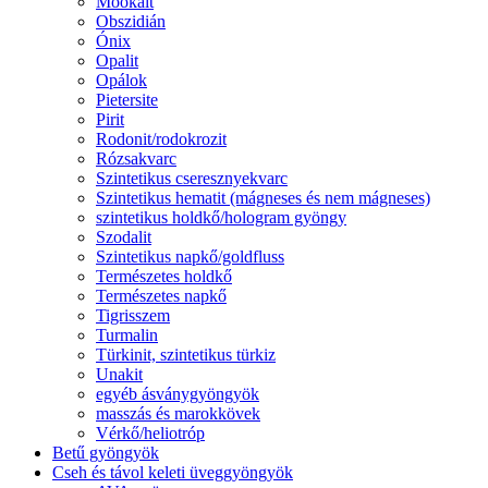
Mookait
Obszidián
Ónix
Opalit
Opálok
Pietersite
Pirit
Rodonit/rodokrozit
Rózsakvarc
Szintetikus cseresznyekvarc
Szintetikus hematit (mágneses és nem mágneses)
szintetikus holdkő/hologram gyöngy
Szodalit
Szintetikus napkő/goldfluss
Természetes holdkő
Természetes napkő
Tigrisszem
Turmalin
Türkinit, szintetikus türkiz
Unakit
egyéb ásványgyöngyök
masszás és marokkövek
Vérkő/heliotróp
Betű gyöngyök
Cseh és távol keleti üveggyöngyök