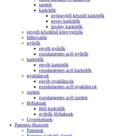
szettek
karkötõk
gyöngyből készült karkötők
neves karkötők
ásvány karkötők
egyedi készítésű könyvjelzők
fülbevalók
gyűrűk
egyéb gyűrűk
rozsdamentes acél gyűrűk
karkötők
egyéb karkötők
rozsdamentes acél karkötők
nyakláncok
egyéb nyakláncok
rozsdamentes acél nyakláncok
szettek
rozsdamentes acél szettek
férfiaknak
férfi karkötők
gyűrűk férfiaknak
Gyerekeknek
Patentos ékszerek
Patentok
Patentos karkötő alapok