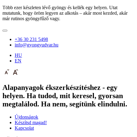
Több ezer készleten lévő gyöngy és kellék egy helyen. Utat
mutatunk, hogy öröm legyen az alkotás – akár most kezded, akár
már rutinos gyöngyfűző vagy.
+36 30 231 5498
info@gyongyudvar.hu
HU
EN
Alapanyagok ékszerkészítéshez - egy
helyen. Ha tudod, mit keresel, gyorsan
megtalálod. Ha nem, segítünk elindulni.
Újdonságok
Készítsd magad!
Kapcsolat