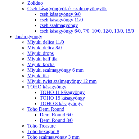
Zoliduo
Cseh kásagyöngyök és szalmagyöngyök
cseh kásagyöngy 9/0
cseh kásagyöngy 11/0
cseh szalmagyöngy
cseh kásagyöngy 6/0, 7/0, 10/0, 12/0, 13/0, 15/0
Japán gyöngy
Miyuki delica 11/0
Miyuki delica 8/0
Miyuki drops
Miyuki half tila
Miyuki kocka
Miyuki szalmagyöngy 6 mm
Miyuki tila
Miyuki twist szalmagyöngy 12 mm
TOHO kásagyöngy
TOHO 11 kásagyöngy
TOHO 15 kásagyöngy
TOHO 8 kásagyöngy
Toho Demi Round
Demi Round 6/0
Demi Round 8/0
Toho Treasure
Toho hexagon 8
Toho szalmagyöngy 3 mm