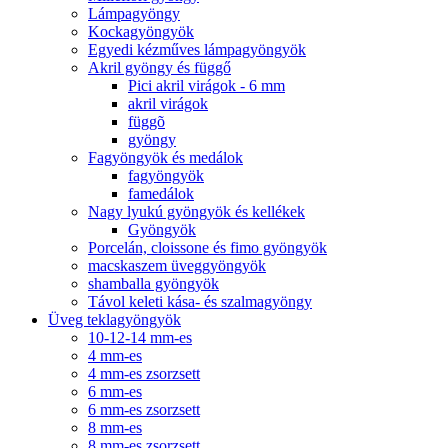
Lámpagyöngy
Kockagyöngyök
Egyedi kézműves lámpagyöngyök
Akril gyöngy és függő
Pici akril virágok - 6 mm
akril virágok
függõ
gyöngy
Fagyöngyök és medálok
fagyöngyök
famedálok
Nagy lyukú gyöngyök és kellékek
Gyöngyök
Porcelán, cloissone és fimo gyöngyök
macskaszem üveggyöngyök
shamballa gyöngyök
Távol keleti kása- és szalmagyöngy
Üveg teklagyöngyök
10-12-14 mm-es
4 mm-es
4 mm-es zsorzsett
6 mm-es
6 mm-es zsorzsett
8 mm-es
8 mm-es zsorzsett