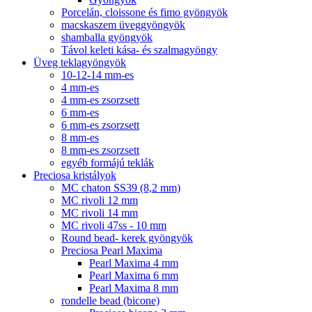
Porcelán, cloissone és fimo gyöngyök
macskaszem üveggyöngyök
shamballa gyöngyök
Távol keleti kása- és szalmagyöngy
Üveg teklagyöngyök
10-12-14 mm-es
4 mm-es
4 mm-es zsorzsett
6 mm-es
6 mm-es zsorzsett
8 mm-es
8 mm-es zsorzsett
egyéb formájú teklák
Preciosa kristályok
MC chaton SS39 (8,2 mm)
MC rivoli 12 mm
MC rivoli 14 mm
MC rivoli 47ss - 10 mm
Round bead- kerek gyöngyök
Preciosa Pearl Maxima
Pearl Maxima 4 mm
Pearl Maxima 6 mm
Pearl Maxima 8 mm
rondelle bead (bicone)