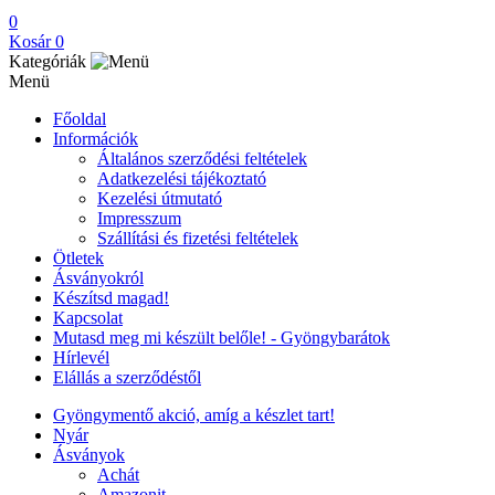
0
Kosár
0
Kategóriák
Menü
Főoldal
Információk
Általános szerződési feltételek
Adatkezelési tájékoztató
Kezelési útmutató
Impresszum
Szállítási és fizetési feltételek
Ötletek
Ásványokról
Készítsd magad!
Kapcsolat
Mutasd meg mi készült belőle! - Gyöngybarátok
Hírlevél
Elállás a szerződéstől
Gyöngymentő akció, amíg a készlet tart!
Nyár
Ásványok
Achát
Amazonit