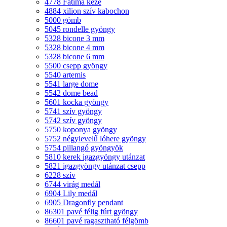
4778 Fatima keze
4884 xilion szív kabochon
5000 gömb
5045 rondelle gyöngy
5328 bicone 3 mm
5328 bicone 4 mm
5328 bicone 6 mm
5500 csepp gyöngy
5540 artemis
5541 large dome
5542 dome bead
5601 kocka gyöngy
5741 szív gyöngy
5742 szív gyöngy
5750 koponya gyöngy
5752 négylevelű lóhere gyöngy
5754 pillangó gyöngyök
5810 kerek igazgyöngy utánzat
5821 igazgyöngy utánzat csepp
6228 szív
6744 virág medál
6904 Lily medál
6905 Dragonfly pendant
86301 pavé félig fúrt gyöngy
86601 pavé ragasztható félgömb