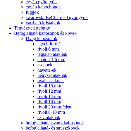
egyéb gyöngyök
egyéb kabochonok
függõk
swarovski BeCharmed gyöngyök
varrható kristályok
Tenyésztett gyöngy
Befoglalható kabosonok és kövek
Üveg kabosonok
egyéb formák
rivoli 6 mm
téglalap alakúak
chaton 3-6 mm
cseppek
navette-ek
négyzet alakúak
ovális alakúak
rivoli 18 mm
rivoli 12 mm
rivoli 14 mm
rivoli 16 mm
rivoli 20 mm felett
rivoli 8-10 mm
szív alakúak
befoglalható ásvány kabosonok
befoglalható- és strasszkövek