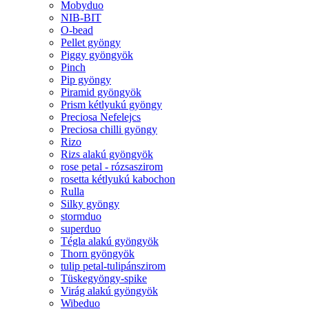
Mobyduo
NIB-BIT
O-bead
Pellet gyöngy
Piggy gyöngyök
Pinch
Pip gyöngy
Piramid gyöngyök
Prism kétlyukú gyöngy
Preciosa Nefelejcs
Preciosa chilli gyöngy
Rizo
Rizs alakú gyöngyök
rose petal - rózsaszirom
rosetta kétlyukú kabochon
Rulla
Silky gyöngy
stormduo
superduo
Tégla alakú gyöngyök
Thorn gyöngyök
tulip petal-tulipánszirom
Tüskegyöngy-spike
Virág alakú gyöngyök
Wibeduo