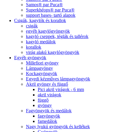
Samos® par Puca®
Superkhéops® par Puca®
support bases- tartó alapok
Csigák, kagylók és korallok
csigák
egyéb kagylógyöngyök
kagyló cseppek, téglák és tallérok
kagyló medálok
korallok
virág alakú kagylógyöngyök
Egyéb gyöngyök
Millefiori gyöngy
Lámpagyöngy
Kockagyöngyök
Egyedi kézműves lámpagyöngyök
Akril gyöngy és függő
Pici akril virágok - 6 mm
akril virágok
függõ
gyöngy
Fagyöngyök és medálok
fagyöngyök
famedálok
Nagy lyukú gyöngyök és kellékek
Gyöngyök