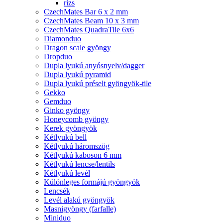
rizs
CzechMates Bar 6 x 2 mm
CzechMates Beam 10 x 3 mm
CzechMates QuadraTile 6x6
Diamonduo
Dragon scale gyöngy
Dropduo
Dupla lyukú anyósnyelv/dagger
Dupla lyukú pyramid
Dupla lyukú préselt gyöngyök-tile
Gekko
Gemduo
Ginko gyöngy
Honeycomb gyöngy
Kerek gyöngyök
Kétlyukú bell
Kétlyukú háromszög
Kétlyukú kaboson 6 mm
Kétlyukú lencse/lentils
Kétlyukú levél
Különleges formájú gyöngyök
Lencsék
Levél alakú gyöngyök
Masnigyöngy (farfalle)
Miniduo