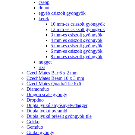
csepp
donut
egyéb csiszolt gyöngyök
kerek
10 mm-es csiszolt gyöngyök
12 mm-es csiszolt gyöngyök
3 mm-es csiszolt gyöngyök
4 mm-es csiszolt gyöngyök
5 mm-es csiszolt gyöngyök
6 mm-es csiszolt gyöngyök
8 mm-es csiszolt gyöngyök
nugget
rizs
CzechMates Bar 6 x 2 mm
CzechMates Beam 10 x 3 mm
CzechMates QuadraTile 6x6
Diamonduo
Dragon scale gyöngy
Dropduo
Dupla lyukú anyósnyelv/dagger
Dupla lyukú pyramid
Dupla lyukú préselt gyöngyök-tile
Gekko
Gemduo
Ginko gyöngy