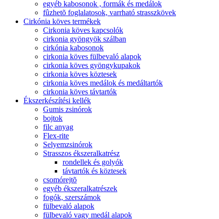
egyéb kabosonok , formák és medálok
fûzhetõ foglalatosok, varrható strasszkövek
Cirkónia köves termékek
Cirkonia köves kapcsolók
cirkonia gyöngyök szálban
cirkónia kabosonok
cirkonia köves fülbevaló alapok
cirkonia köves gyöngykupakok
cirkonia köves köztesek
cirkonia köves medálok és medáltartók
cirkonia köves távtartók
Ékszerkészítési kellék
Gumis zsinórok
bojtok
filc anyag
Flex-rite
Selyemzsinórok
Strasszos ékszeralkatrész
rondellek és golyók
távtartók és köztesek
csomórejtõ
egyéb ékszeralkatrészek
fogók, szerszámok
fülbevaló alapok
fülbevaló vagy medál alapok