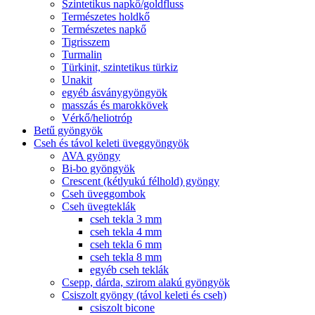
Szintetikus napkő/goldfluss
Természetes holdkő
Természetes napkő
Tigrisszem
Turmalin
Türkinit, szintetikus türkiz
Unakit
egyéb ásványgyöngyök
masszás és marokkövek
Vérkő/heliotróp
Betű gyöngyök
Cseh és távol keleti üveggyöngyök
AVA gyöngy
Bi-bo gyöngyök
Crescent (kétlyukú félhold) gyöngy
Cseh üveggombok
Cseh üvegteklák
cseh tekla 3 mm
cseh tekla 4 mm
cseh tekla 6 mm
cseh tekla 8 mm
egyéb cseh teklák
Csepp, dárda, szirom alakú gyöngyök
Csiszolt gyöngy (távol keleti és cseh)
csiszolt bicone