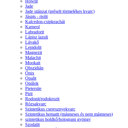
Howlit
Jade
Jade utánzat (préselt törmelékes kvarc)
Jáspis - riolit
Kalcedon-csipkeachát
Karneol
Labradorit
Lápisz lazuli
Lávakő
Lepidolit
Magnezit
Malachit
Mookait
Obszidián
Ónix
Opalit
Opálok
Pietersite
Pirit
Rodonit/rodokrozit
Rózsakvarc
Szintetikus cseresznyekvarc
Szintetikus hematit (mágneses és nem mágneses)
szintetikus holdkő/hologram gyöngy
Szodalit