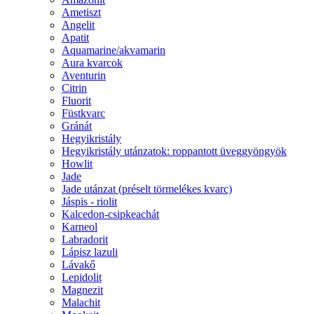
Ametiszt
Angelit
Apatit
Aquamarine/akvamarin
Aura kvarcok
Aventurin
Citrin
Fluorit
Füstkvarc
Gránát
Hegyikristály
Hegyikristály utánzatok: roppantott üveggyöngyök
Howlit
Jade
Jade utánzat (préselt törmelékes kvarc)
Jáspis - riolit
Kalcedon-csipkeachát
Karneol
Labradorit
Lápisz lazuli
Lávakő
Lepidolit
Magnezit
Malachit