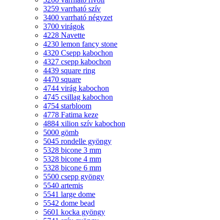
3259 varrható szív
3400 varrható négyzet
3700 virágok
4228 Navette
4230 lemon fancy stone
4320 Csepp kabochon
4327 csepp kabochon
4439 square ring
4470 square
4744 virág kabochon
4745 csillag kabochon
4754 starbloom
4778 Fatima keze
4884 xilion szív kabochon
5000 gömb
5045 rondelle gyöngy
5328 bicone 3 mm
5328 bicone 4 mm
5328 bicone 6 mm
5500 csepp gyöngy
5540 artemis
5541 large dome
5542 dome bead
5601 kocka gyöngy