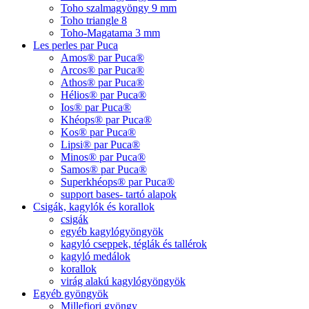
Toho szalmagyöngy 9 mm
Toho triangle 8
Toho-Magatama 3 mm
Les perles par Puca
Amos® par Puca®
Arcos® par Puca®
Athos® par Puca®
Hélios® par Puca®
Ios® par Puca®
Khéops® par Puca®
Kos® par Puca®
Lipsi® par Puca®
Minos® par Puca®
Samos® par Puca®
Superkhéops® par Puca®
support bases- tartó alapok
Csigák, kagylók és korallok
csigák
egyéb kagylógyöngyök
kagyló cseppek, téglák és tallérok
kagyló medálok
korallok
virág alakú kagylógyöngyök
Egyéb gyöngyök
Millefiori gyöngy