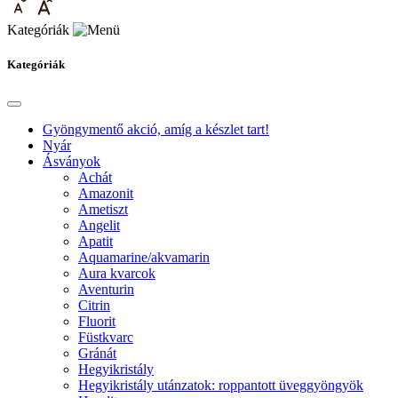
Kategóriák
Kategóriák
Gyöngymentő akció, amíg a készlet tart!
Nyár
Ásványok
Achát
Amazonit
Ametiszt
Angelit
Apatit
Aquamarine/akvamarin
Aura kvarcok
Aventurin
Citrin
Fluorit
Füstkvarc
Gránát
Hegyikristály
Hegyikristály utánzatok: roppantott üveggyöngyök