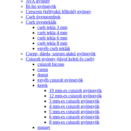
AVA gyöngy
Bi-bo gyöngyök
Crescent (kétlyukú félhold) gyöngy
Cseh üveggombok
Cseh üvegteklák
cseh tekla 3 mm
cseh tekla 4 mm
cseh tekla 6 mm
cseh tekla 8 mm
egyéb cseh teklák
Csepp, dárda, szirom alakú gyöngyök
Csiszolt gyöngy (távol keleti és cseh)
csiszolt bicone
csepp
donut
egyéb csiszolt gyöngyök
kerek
10 mm-es csiszolt gyöngyök
12 mm-es csiszolt gyöngyök
3 mm-es csiszolt gyöngyök
4 mm-es csiszolt gyöngyök
5 mm-es csiszolt gyöngyök
6 mm-es csiszolt gyöngyök
8 mm-es csiszolt gyöngyök
nugget