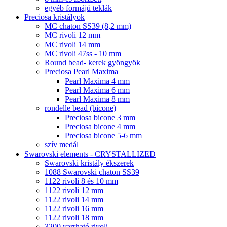
egyéb formájú teklák
Preciosa kristályok
MC chaton SS39 (8,2 mm)
MC rivoli 12 mm
MC rivoli 14 mm
MC rivoli 47ss - 10 mm
Round bead- kerek gyöngyök
Preciosa Pearl Maxima
Pearl Maxima 4 mm
Pearl Maxima 6 mm
Pearl Maxima 8 mm
rondelle bead (bicone)
Preciosa bicone 3 mm
Preciosa bicone 4 mm
Preciosa bicone 5-6 mm
szív medál
Swarovski elements - CRYSTALLIZED
Swarovski kristály ékszerek
1088 Swarovski chaton SS39
1122 rivoli 8 és 10 mm
1122 rivoli 12 mm
1122 rivoli 14 mm
1122 rivoli 16 mm
1122 rivoli 18 mm
3200 varrható rivoli