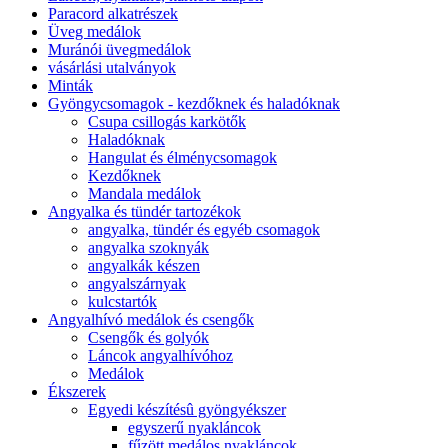
Paracord alkatrészek
Üveg medálok
Muránói üvegmedálok
vásárlási utalványok
Minták
Gyöngycsomagok - kezdőknek és haladóknak
Csupa csillogás karkötők
Haladóknak
Hangulat és élménycsomagok
Kezdőknek
Mandala medálok
Angyalka és tündér tartozékok
angyalka, tündér és egyéb csomagok
angyalka szoknyák
angyalkák készen
angyalszárnyak
kulcstartók
Angyalhívó medálok és csengők
Csengők és golyók
Láncok angyalhívóhoz
Medálok
Ékszerek
Egyedi készítésû gyöngyékszer
egyszerű nyakláncok
fűzött medálos nyakláncok