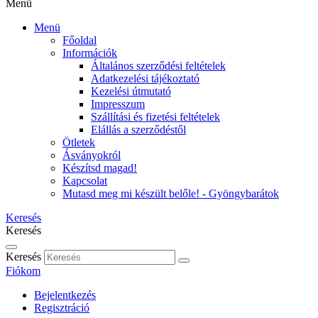
Menü
Menü
Főoldal
Információk
Általános szerződési feltételek
Adatkezelési tájékoztató
Kezelési útmutató
Impresszum
Szállítási és fizetési feltételek
Elállás a szerződéstől
Ötletek
Ásványokról
Készítsd magad!
Kapcsolat
Mutasd meg mi készült belőle! - Gyöngybarátok
Keresés
Keresés
Keresés
Fiókom
Bejelentkezés
Regisztráció