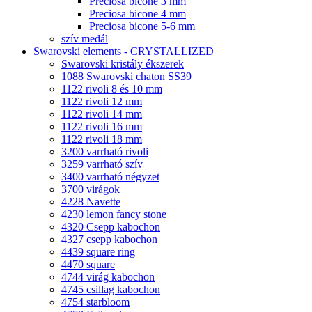
Preciosa bicone 3 mm
Preciosa bicone 4 mm
Preciosa bicone 5-6 mm
szív medál
Swarovski elements - CRYSTALLIZED
Swarovski kristály ékszerek
1088 Swarovski chaton SS39
1122 rivoli 8 és 10 mm
1122 rivoli 12 mm
1122 rivoli 14 mm
1122 rivoli 16 mm
1122 rivoli 18 mm
3200 varrható rivoli
3259 varrható szív
3400 varrható négyzet
3700 virágok
4228 Navette
4230 lemon fancy stone
4320 Csepp kabochon
4327 csepp kabochon
4439 square ring
4470 square
4744 virág kabochon
4745 csillag kabochon
4754 starbloom