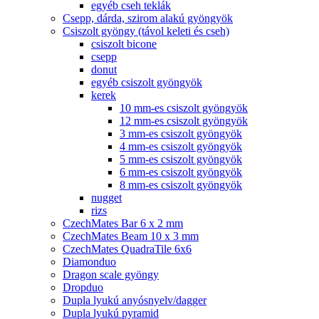
egyéb cseh teklák
Csepp, dárda, szirom alakú gyöngyök
Csiszolt gyöngy (távol keleti és cseh)
csiszolt bicone
csepp
donut
egyéb csiszolt gyöngyök
kerek
10 mm-es csiszolt gyöngyök
12 mm-es csiszolt gyöngyök
3 mm-es csiszolt gyöngyök
4 mm-es csiszolt gyöngyök
5 mm-es csiszolt gyöngyök
6 mm-es csiszolt gyöngyök
8 mm-es csiszolt gyöngyök
nugget
rizs
CzechMates Bar 6 x 2 mm
CzechMates Beam 10 x 3 mm
CzechMates QuadraTile 6x6
Diamonduo
Dragon scale gyöngy
Dropduo
Dupla lyukú anyósnyelv/dagger
Dupla lyukú pyramid