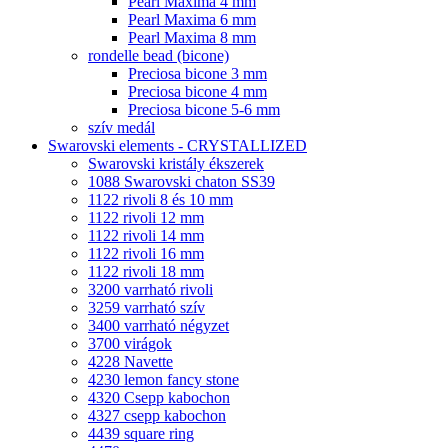
Pearl Maxima 4 mm
Pearl Maxima 6 mm
Pearl Maxima 8 mm
rondelle bead (bicone)
Preciosa bicone 3 mm
Preciosa bicone 4 mm
Preciosa bicone 5-6 mm
szív medál
Swarovski elements - CRYSTALLIZED
Swarovski kristály ékszerek
1088 Swarovski chaton SS39
1122 rivoli 8 és 10 mm
1122 rivoli 12 mm
1122 rivoli 14 mm
1122 rivoli 16 mm
1122 rivoli 18 mm
3200 varrható rivoli
3259 varrható szív
3400 varrható négyzet
3700 virágok
4228 Navette
4230 lemon fancy stone
4320 Csepp kabochon
4327 csepp kabochon
4439 square ring