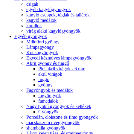
csigák
egyéb kagylógyöngyök
kagyló cseppek, téglák és tallérok
kagyló medálok
korallok
virág alakú kagylógyöngyök
Egyéb gyöngyök
Millefiori gyöngy
Lámpagyöngy
Kockagyöngyök
Egyedi kézműves lámpagyöngyök
Akril gyöngy és függő
Pici akril virágok - 6 mm
akril virágok
függõ
gyöngy
Fagyöngyök és medálok
fagyöngyök
famedálok
Nagy lyukú gyöngyök és kellékek
Gyöngyök
Porcelán, cloissone és fimo gyöngyök
macskaszem üveggyöngyök
shamballa gyöngyök
Távol keleti kása- és szalmagyöngy