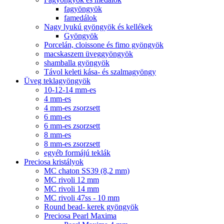
fagyöngyök
famedálok
Nagy lyukú gyöngyök és kellékek
Gyöngyök
Porcelán, cloissone és fimo gyöngyök
macskaszem üveggyöngyök
shamballa gyöngyök
Távol keleti kása- és szalmagyöngy
Üveg teklagyöngyök
10-12-14 mm-es
4 mm-es
4 mm-es zsorzsett
6 mm-es
6 mm-es zsorzsett
8 mm-es
8 mm-es zsorzsett
egyéb formájú teklák
Preciosa kristályok
MC chaton SS39 (8,2 mm)
MC rivoli 12 mm
MC rivoli 14 mm
MC rivoli 47ss - 10 mm
Round bead- kerek gyöngyök
Preciosa Pearl Maxima