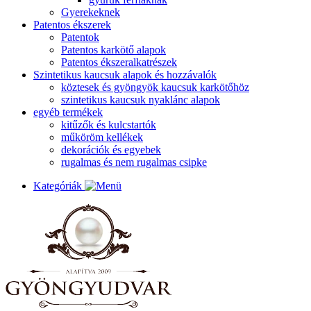
Gyerekeknek
Patentos ékszerek
Patentok
Patentos karkötő alapok
Patentos ékszeralkatrészek
Szintetikus kaucsuk alapok és hozzávalók
köztesek és gyöngyök kaucsuk karkötőhöz
szintetikus kaucsuk nyaklánc alapok
egyéb termékek
kitűzők és kulcstartók
műköröm kellékek
dekorációk és egyebek
rugalmas és nem rugalmas csipke
Kategóriák