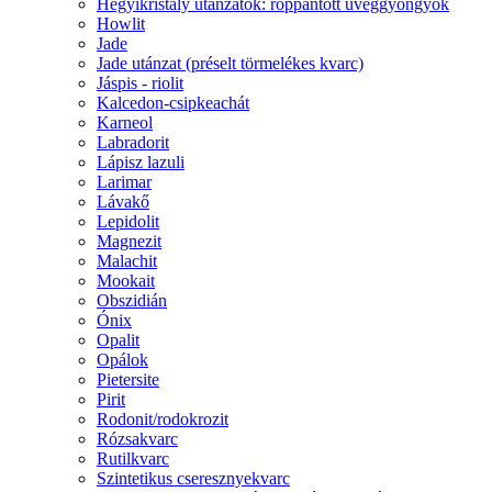
Hegyikristály utánzatok: roppantott üveggyöngyök
Howlit
Jade
Jade utánzat (préselt törmelékes kvarc)
Jáspis - riolit
Kalcedon-csipkeachát
Karneol
Labradorit
Lápisz lazuli
Larimar
Lávakő
Lepidolit
Magnezit
Malachit
Mookait
Obszidián
Ónix
Opalit
Opálok
Pietersite
Pirit
Rodonit/rodokrozit
Rózsakvarc
Rutilkvarc
Szintetikus cseresznyekvarc