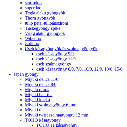
stormduo
superduo
Tégla alakú gyöngyök
Thorn gyöngyök
tulip petal-tulipánszirom
Tüskegyöngy-spike
Virág alakú gyöngyök
Wibeduo
Zoliduo
Cseh kásagyöngyök és szalmagyöngyök
cseh kásagyöngy 9/0
cseh kásagyöngy 11/0
cseh szalmagyöngy
cseh kásagyöngy 6/0, 7/0, 10/0, 12/0, 13/0, 15/0
Japán gyöngy
Miyuki delica 11/0
Miyuki delica 8/0
Miyuki drops
Miyuki half tila
Miyuki kocka
Miyuki szalmagyöngy 6 mm
Miyuki tila
Miyuki twist szalmagyöngy 12 mm
TOHO kásagyöngy
TOHO 11 kásagyöngy