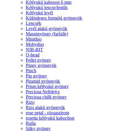
Kétlyukú kaboson 6 mm
Kétlyukú lencse/lentils
Kétlyukú levél
Különleges formájú gyöngyök
Lencsék
Levél alakú gyöngyök
Masnigyöngy (farfalle)
Miniduo
Mobyduo
NIB-BIT
O-bead
Pellet gyöngy
Piggy gyöngyök
Pinch
Pip gyöngy
Piramid gyöngyök
Prism kétlyukú gyöngy
Preciosa Nefelejcs
Preciosa chilli gyöngy
Rizo
Rizs alakú gyöngyök
rose petal - rózsaszirom
rosetta kétlyukú kabochon
Rulla
Silky gyöngy