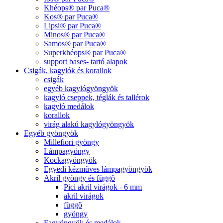
Khéops® par Puca®
Kos® par Puca®
Lipsi® par Puca®
Minos® par Puca®
Samos® par Puca®
Superkhéops® par Puca®
support bases- tartó alapok
Csigák, kagylók és korallok
csigák
egyéb kagylógyöngyök
kagyló cseppek, téglák és tallérok
kagyló medálok
korallok
virág alakú kagylógyöngyök
Egyéb gyöngyök
Millefiori gyöngy
Lámpagyöngy
Kockagyöngyök
Egyedi kézműves lámpagyöngyök
Akril gyöngy és függő
Pici akril virágok - 6 mm
akril virágok
függõ
gyöngy
Fagyöngyök és medálok