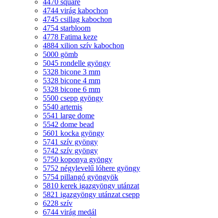
4470 square
4744 virág kabochon
4745 csillag kabochon
4754 starbloom
4778 Fatima keze
4884 xilion szív kabochon
5000 gömb
5045 rondelle gyöngy
5328 bicone 3 mm
5328 bicone 4 mm
5328 bicone 6 mm
5500 csepp gyöngy
5540 artemis
5541 large dome
5542 dome bead
5601 kocka gyöngy
5741 szív gyöngy
5742 szív gyöngy
5750 koponya gyöngy
5752 négylevelű lóhere gyöngy
5754 pillangó gyöngyök
5810 kerek igazgyöngy utánzat
5821 igazgyöngy utánzat csepp
6228 szív
6744 virág medál