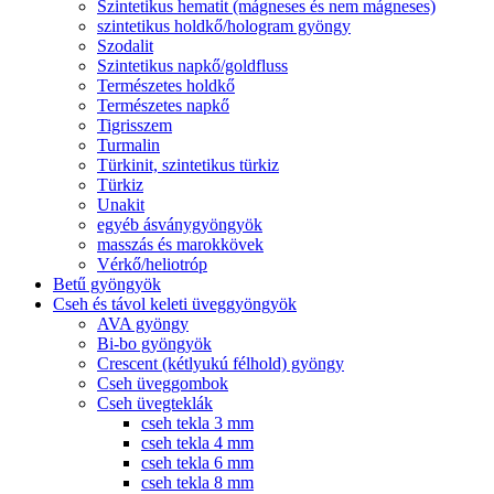
Szintetikus hematit (mágneses és nem mágneses)
szintetikus holdkő/hologram gyöngy
Szodalit
Szintetikus napkő/goldfluss
Természetes holdkő
Természetes napkő
Tigrisszem
Turmalin
Türkinit, szintetikus türkiz
Türkiz
Unakit
egyéb ásványgyöngyök
masszás és marokkövek
Vérkő/heliotróp
Betű gyöngyök
Cseh és távol keleti üveggyöngyök
AVA gyöngy
Bi-bo gyöngyök
Crescent (kétlyukú félhold) gyöngy
Cseh üveggombok
Cseh üvegteklák
cseh tekla 3 mm
cseh tekla 4 mm
cseh tekla 6 mm
cseh tekla 8 mm