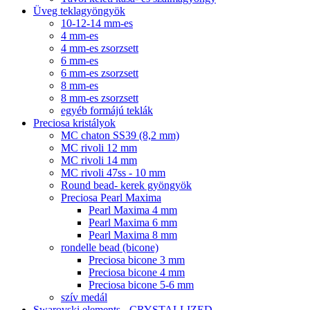
Üveg teklagyöngyök
10-12-14 mm-es
4 mm-es
4 mm-es zsorzsett
6 mm-es
6 mm-es zsorzsett
8 mm-es
8 mm-es zsorzsett
egyéb formájú teklák
Preciosa kristályok
MC chaton SS39 (8,2 mm)
MC rivoli 12 mm
MC rivoli 14 mm
MC rivoli 47ss - 10 mm
Round bead- kerek gyöngyök
Preciosa Pearl Maxima
Pearl Maxima 4 mm
Pearl Maxima 6 mm
Pearl Maxima 8 mm
rondelle bead (bicone)
Preciosa bicone 3 mm
Preciosa bicone 4 mm
Preciosa bicone 5-6 mm
szív medál
Swarovski elements - CRYSTALLIZED