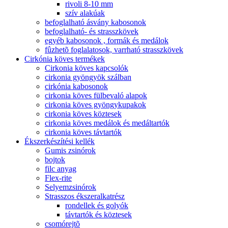
rivoli 8-10 mm
szív alakúak
befoglalható ásvány kabosonok
befoglalható- és strasszkövek
egyéb kabosonok , formák és medálok
fûzhetõ foglalatosok, varrható strasszkövek
Cirkónia köves termékek
Cirkonia köves kapcsolók
cirkonia gyöngyök szálban
cirkónia kabosonok
cirkonia köves fülbevaló alapok
cirkonia köves gyöngykupakok
cirkonia köves köztesek
cirkonia köves medálok és medáltartók
cirkonia köves távtartók
Ékszerkészítési kellék
Gumis zsinórok
bojtok
filc anyag
Flex-rite
Selyemzsinórok
Strasszos ékszeralkatrész
rondellek és golyók
távtartók és köztesek
csomórejtõ