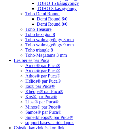
TOHO 15 kásagyöngy
TOHO 8 kásagyöngy
Toho Demi Round
Demi Round 6/0
Demi Round 8/0
Toho Treasure
Toho hexagon 8
Toho szalmagyöngy 3 mm
Toho szalmagyöngy 9 mm
Toho triangle 8
Toho-Magatama 3 mm
Les perles par Puca
Amos® par Puca®
Arcos® par Puca®
Athos® par Puca®
Hélios® par Puca®
Ios® par Puca®
Khéops® par Puca®
Kos® par Puca®
Lipsi® par Puca®
Minos® par Puca®
Samos® par Puca®
Superkhéops® par Puca®
support bases- tartó alapok
Csigák, kagylók és korallok