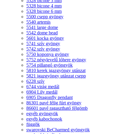
5328 bicone 3 mm
5328 bicone 4 mm
5328 bicone 6 mm
5500 csepp gyöngy
5540 artemis
5541 large dome
5542 dome bead
5601 kocka gyöngy
5741 szív gyöngy
5742 szív gyöngy
5750 koponya gyöngy
5752 négylevelű lóhere gyöngy
5754 pillangó gyöngyök
5810 kerek igazgyöngy utánzat
5821 igazgyöngy utánzat csepp
6228 szív
6744 virág medál
6904 Lily medál
6905 Dragonfly pendant
86301 pavé félig fúrt gyöngy
86601 pavé ragasztható félgömb
egyéb gyöngyök
egyéb kabochonok
függõk
swarovski BeCharmed gyöngyök