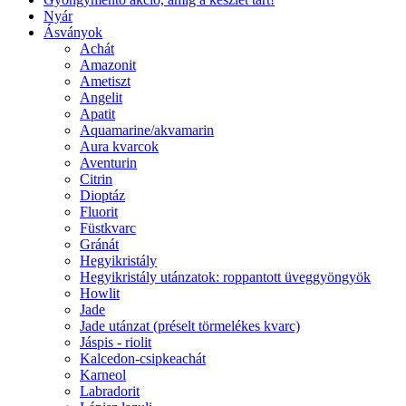
Nyár
Ásványok
Achát
Amazonit
Ametiszt
Angelit
Apatit
Aquamarine/akvamarin
Aura kvarcok
Aventurin
Citrin
Dioptáz
Fluorit
Füstkvarc
Gránát
Hegyikristály
Hegyikristály utánzatok: roppantott üveggyöngyök
Howlit
Jade
Jade utánzat (préselt törmelékes kvarc)
Jáspis - riolit
Kalcedon-csipkeachát
Karneol
Labradorit