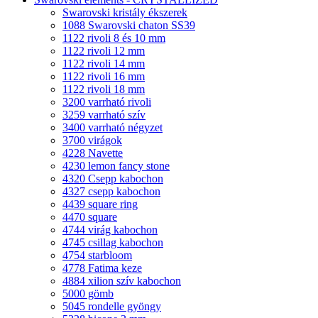
Swarovski kristály ékszerek
1088 Swarovski chaton SS39
1122 rivoli 8 és 10 mm
1122 rivoli 12 mm
1122 rivoli 14 mm
1122 rivoli 16 mm
1122 rivoli 18 mm
3200 varrható rivoli
3259 varrható szív
3400 varrható négyzet
3700 virágok
4228 Navette
4230 lemon fancy stone
4320 Csepp kabochon
4327 csepp kabochon
4439 square ring
4470 square
4744 virág kabochon
4745 csillag kabochon
4754 starbloom
4778 Fatima keze
4884 xilion szív kabochon
5000 gömb
5045 rondelle gyöngy