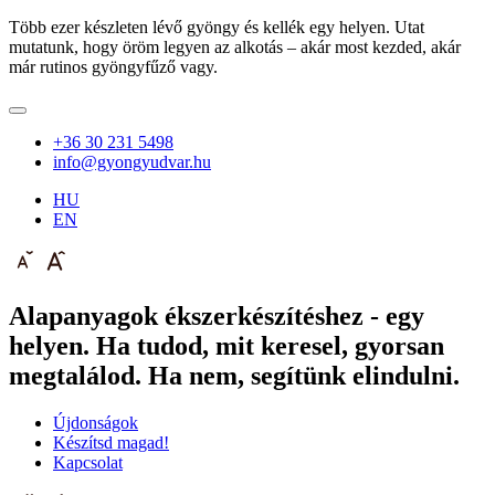
Több ezer készleten lévő gyöngy és kellék egy helyen. Utat
mutatunk, hogy öröm legyen az alkotás – akár most kezded, akár
már rutinos gyöngyfűző vagy.
+36 30 231 5498
info@gyongyudvar.hu
HU
EN
Alapanyagok ékszerkészítéshez - egy
helyen. Ha tudod, mit keresel, gyorsan
megtalálod. Ha nem, segítünk elindulni.
Újdonságok
Készítsd magad!
Kapcsolat