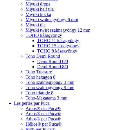
Miyuki drops
Miyuki half tila
Miyuki kocka
Miyuki szalmagyöngy 6 mm
Miyuki tila
Miyuki twist szalmagyöngy 12 mm
TOHO kásagyöngy
TOHO 11 kásagyöngy
TOHO 15 kásagyöngy
TOHO 8 kásagyöngy
Toho Demi Round
Demi Round 6/0
Demi Round 8/0
Toho Treasure
Toho hexagon 8
Toho szalmagyöngy 3 mm
Toho szalmagyöngy 9 mm
Toho triangle 8
Toho-Magatama 3 mm
Les perles par Puca
Amos® par Puca®
Arcos® par Puca®
Athos® par Puca®
Hélios® par Puca®
Ios® par Puca®