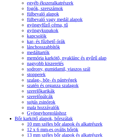
egyéb ékszeralkatrészek
fogók, szerszámok
fülbevaló alapok
fülbevaló vagy medál alapok
gyöngyfűző cérna, tű
gyöngykupakok
kapcsolók
kar- és fűzhető órák
lánchosszabbítók
medáltartók
memória karkötõ, nyaklánc és gyűrű alap
nagyobb kiszerelés
sodrony, gumidamil, viaszos szál
stopperek
szalag-, bõr- és pántvégek
szatén és organza szalagok
szerelőkarikák
szerelőpálcák
sujtás zsinórok
mala hozzávalók
Gyöngyhorgoláshoz
Bőr karkötő alapok, bőrszálak
10 mm széles bőr alapok és alkatrészek
12 x 6 mm-es ovális bőrök
13 mm széles bőr alapok és alkatrészek