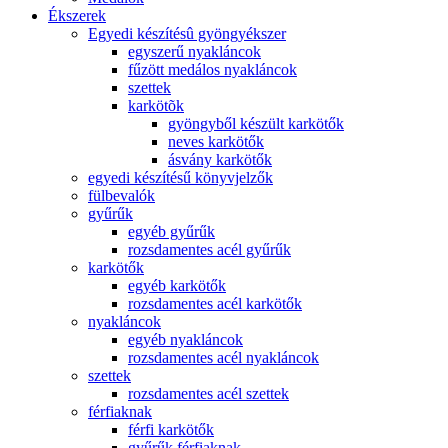
Ékszerek
Egyedi készítésû gyöngyékszer
egyszerű nyakláncok
fűzött medálos nyakláncok
szettek
karkötõk
gyöngyből készült karkötők
neves karkötők
ásvány karkötők
egyedi készítésű könyvjelzők
fülbevalók
gyűrűk
egyéb gyűrűk
rozsdamentes acél gyűrűk
karkötők
egyéb karkötők
rozsdamentes acél karkötők
nyakláncok
egyéb nyakláncok
rozsdamentes acél nyakláncok
szettek
rozsdamentes acél szettek
férfiaknak
férfi karkötők
gyűrűk férfiaknak