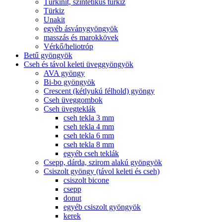
Türkinit, szintetikus türkiz
Türkiz
Unakit
egyéb ásványgyöngyök
masszás és marokkövek
Vérkő/heliotróp
Betű gyöngyök
Cseh és távol keleti üveggyöngyök
AVA gyöngy
Bi-bo gyöngyök
Crescent (kétlyukú félhold) gyöngy
Cseh üveggombok
Cseh üvegteklák
cseh tekla 3 mm
cseh tekla 4 mm
cseh tekla 6 mm
cseh tekla 8 mm
egyéb cseh teklák
Csepp, dárda, szirom alakú gyöngyök
Csiszolt gyöngy (távol keleti és cseh)
csiszolt bicone
csepp
donut
egyéb csiszolt gyöngyök
kerek