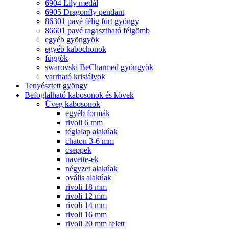
6904 Lily medál
6905 Dragonfly pendant
86301 pavé félig fúrt gyöngy
86601 pavé ragasztható félgömb
egyéb gyöngyök
egyéb kabochonok
függõk
swarovski BeCharmed gyöngyök
varrható kristályok
Tenyésztett gyöngy
Befoglalható kabosonok és kövek
Üveg kabosonok
egyéb formák
rivoli 6 mm
téglalap alakúak
chaton 3-6 mm
cseppek
navette-ek
négyzet alakúak
ovális alakúak
rivoli 18 mm
rivoli 12 mm
rivoli 14 mm
rivoli 16 mm
rivoli 20 mm felett