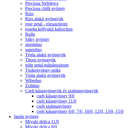
Preciosa Nefelejcs
Preciosa chilli gyöngy
Rizo
Rizs alakú gyöngyök
rose petal - rózsaszirom
rosetta kétlyukú kabochon
Rulla
Silky gyöngy
stormduo
superduo
Tégla alakú gyöngyök
Thorn gyöngyök
tulip petal-tulipánszirom
Tüskegyöngy-spike
Virág alakú gyöngyök
Wibeduo
Zoliduo
Cseh kásagyöngyök és szalmagyöngyök
cseh kásagyöngy 9/0
cseh kásagyöngy 11/0
cseh szalmagyöngy
cseh kásagyöngy 6/0, 7/0, 10/0, 12/0, 13/0, 15/0
Japán gyöngy
Miyuki delica 11/0
Miyuki delica 8/0