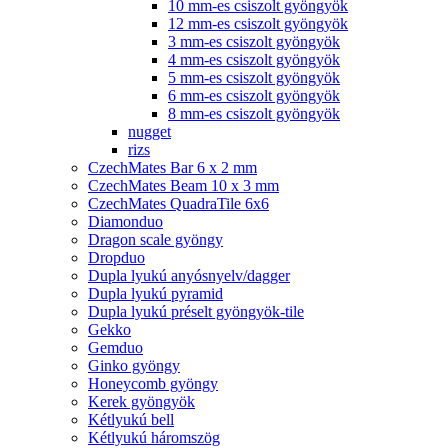
10 mm-es csiszolt gyöngyök
12 mm-es csiszolt gyöngyök
3 mm-es csiszolt gyöngyök
4 mm-es csiszolt gyöngyök
5 mm-es csiszolt gyöngyök
6 mm-es csiszolt gyöngyök
8 mm-es csiszolt gyöngyök
nugget
rizs
CzechMates Bar 6 x 2 mm
CzechMates Beam 10 x 3 mm
CzechMates QuadraTile 6x6
Diamonduo
Dragon scale gyöngy
Dropduo
Dupla lyukú anyósnyelv/dagger
Dupla lyukú pyramid
Dupla lyukú préselt gyöngyök-tile
Gekko
Gemduo
Ginko gyöngy
Honeycomb gyöngy
Kerek gyöngyök
Kétlyukú bell
Kétlyukú háromszög