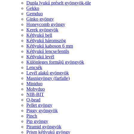
Dupla lyukú préselt gyöngyök-tile
Gekko
Gemduo
Ginko gyöngy
Honeycomb gyöngy
Kerek gyöngyök
Kétlyukú bell
Kétlyukú háromszög
Kétlyukú kaboson 6 mm
Kétlyukú lencse/lentils
Kétlyukú levél
Különleges formájú gyöngyök
Lencsék
Levél alakú gyöngyök
Masnigyöngy (farfalle)
Miniduo
Mobyduo
NIB-BIT
O-bead
Pellet gyöngy
Piggy gyöngyök
Pinch
Pip gyöngy
Piramid gyöngyök
Prism kétlyukú gyöngy