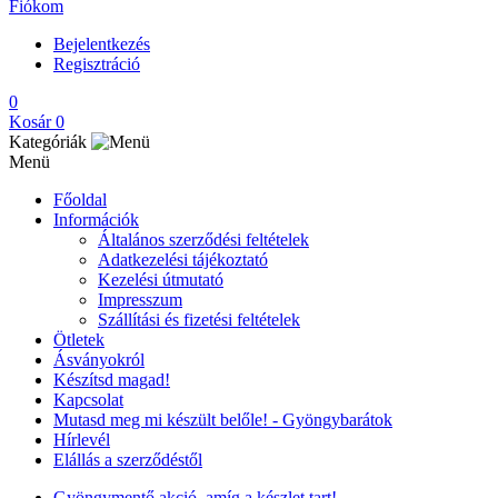
Fiókom
Bejelentkezés
Regisztráció
0
Kosár
0
Kategóriák
Menü
Főoldal
Információk
Általános szerződési feltételek
Adatkezelési tájékoztató
Kezelési útmutató
Impresszum
Szállítási és fizetési feltételek
Ötletek
Ásványokról
Készítsd magad!
Kapcsolat
Mutasd meg mi készült belőle! - Gyöngybarátok
Hírlevél
Elállás a szerződéstől
Gyöngymentő akció, amíg a készlet tart!