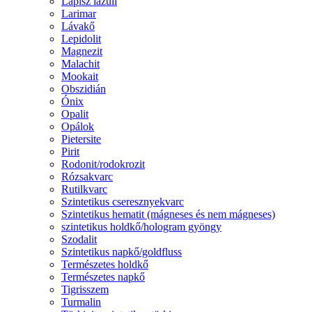
Lápisz lazuli
Larimar
Lávakő
Lepidolit
Magnezit
Malachit
Mookait
Obszidián
Ónix
Opalit
Opálok
Pietersite
Pirit
Rodonit/rodokrozit
Rózsakvarc
Rutilkvarc
Szintetikus cseresznyekvarc
Szintetikus hematit (mágneses és nem mágneses)
szintetikus holdkő/hologram gyöngy
Szodalit
Szintetikus napkő/goldfluss
Természetes holdkő
Természetes napkő
Tigrisszem
Turmalin