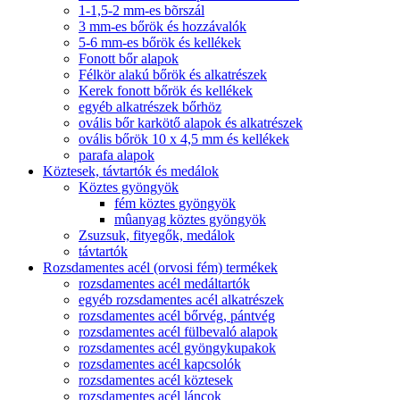
1-1,5-2 mm-es bõrszál
3 mm-es bőrök és hozzávalók
5-6 mm-es bőrök és kellékek
Fonott bőr alapok
Félkör alakú bőrök és alkatrészek
Kerek fonott bőrök és kellékek
egyéb alkatrészek bőrhöz
ovális bőr karkötő alapok és alkatrészek
ovális bőrök 10 x 4,5 mm és kellékek
parafa alapok
Köztesek, távtartók és medálok
Köztes gyöngyök
fém köztes gyöngyök
mûanyag köztes gyöngyök
Zsuzsuk, fityegők, medálok
távtartók
Rozsdamentes acél (orvosi fém) termékek
rozsdamentes acél medáltartók
egyéb rozsdamentes acél alkatrészek
rozsdamentes acél bőrvég, pántvég
rozsdamentes acél fülbevaló alapok
rozsdamentes acél gyöngykupakok
rozsdamentes acél kapcsolók
rozsdamentes acél köztesek
rozsdamentes acél láncok