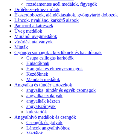
rozsdamentes acél medálok, figyegők
Drótékszerekhez drótok
Ékszerdobozok, ajándéktasakok, gyöngytartó dobozok
Láncok, nyaklánc, karkötő alapok
Paracord alkatrészek
Üveg medálok
Muránói üvegmedálok
vásárlási utalványok
Minták
Gyöngycsomagok - kezdőknek és haladóknak
Csupa csillogás karkötők
Haladóknak
Hangulat és élménycsomagok
Kezdőknek
Mandala medálok
Angyalka és tündér tartozékok
angyalka, tündér és egyéb csomagok
angyalka szoknyák
angyalkák készen
angyalszárnyak
kulcstartók
Angyalhívó medálok és csengők
Csengők és golyók
Láncok angyalhívóhoz
Medálok