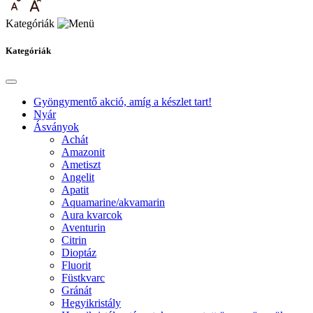
Kategóriák
Kategóriák
Gyöngymentő akció, amíg a készlet tart!
Nyár
Ásványok
Achát
Amazonit
Ametiszt
Angelit
Apatit
Aquamarine/akvamarin
Aura kvarcok
Aventurin
Citrin
Dioptáz
Fluorit
Füstkvarc
Gránát
Hegyikristály