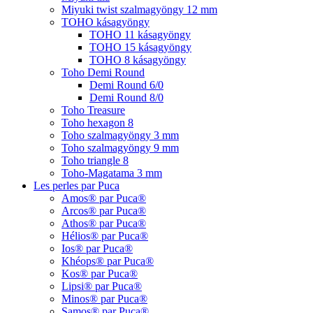
Miyuki twist szalmagyöngy 12 mm
TOHO kásagyöngy
TOHO 11 kásagyöngy
TOHO 15 kásagyöngy
TOHO 8 kásagyöngy
Toho Demi Round
Demi Round 6/0
Demi Round 8/0
Toho Treasure
Toho hexagon 8
Toho szalmagyöngy 3 mm
Toho szalmagyöngy 9 mm
Toho triangle 8
Toho-Magatama 3 mm
Les perles par Puca
Amos® par Puca®
Arcos® par Puca®
Athos® par Puca®
Hélios® par Puca®
Ios® par Puca®
Khéops® par Puca®
Kos® par Puca®
Lipsi® par Puca®
Minos® par Puca®
Samos® par Puca®