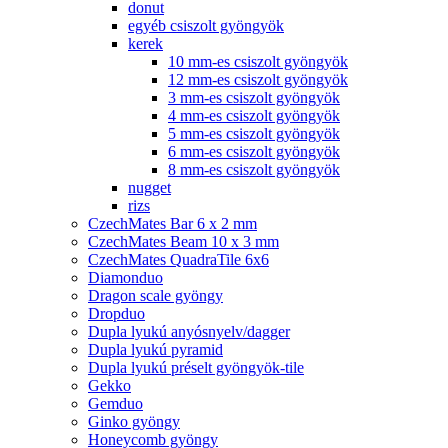
donut
egyéb csiszolt gyöngyök
kerek
10 mm-es csiszolt gyöngyök
12 mm-es csiszolt gyöngyök
3 mm-es csiszolt gyöngyök
4 mm-es csiszolt gyöngyök
5 mm-es csiszolt gyöngyök
6 mm-es csiszolt gyöngyök
8 mm-es csiszolt gyöngyök
nugget
rizs
CzechMates Bar 6 x 2 mm
CzechMates Beam 10 x 3 mm
CzechMates QuadraTile 6x6
Diamonduo
Dragon scale gyöngy
Dropduo
Dupla lyukú anyósnyelv/dagger
Dupla lyukú pyramid
Dupla lyukú préselt gyöngyök-tile
Gekko
Gemduo
Ginko gyöngy
Honeycomb gyöngy