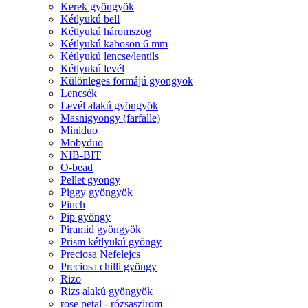
Kerek gyöngyök
Kétlyukú bell
Kétlyukú háromszög
Kétlyukú kaboson 6 mm
Kétlyukú lencse/lentils
Kétlyukú levél
Különleges formájú gyöngyök
Lencsék
Levél alakú gyöngyök
Masnigyöngy (farfalle)
Miniduo
Mobyduo
NIB-BIT
O-bead
Pellet gyöngy
Piggy gyöngyök
Pinch
Pip gyöngy
Piramid gyöngyök
Prism kétlyukú gyöngy
Preciosa Nefelejcs
Preciosa chilli gyöngy
Rizo
Rizs alakú gyöngyök
rose petal - rózsaszirom