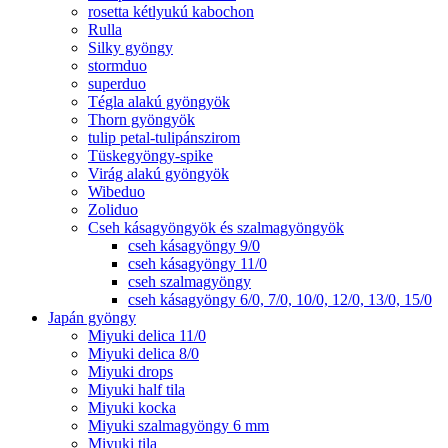
rosetta kétlyukú kabochon
Rulla
Silky gyöngy
stormduo
superduo
Tégla alakú gyöngyök
Thorn gyöngyök
tulip petal-tulipánszirom
Tüskegyöngy-spike
Virág alakú gyöngyök
Wibeduo
Zoliduo
Cseh kásagyöngyök és szalmagyöngyök
cseh kásagyöngy 9/0
cseh kásagyöngy 11/0
cseh szalmagyöngy
cseh kásagyöngy 6/0, 7/0, 10/0, 12/0, 13/0, 15/0
Japán gyöngy
Miyuki delica 11/0
Miyuki delica 8/0
Miyuki drops
Miyuki half tila
Miyuki kocka
Miyuki szalmagyöngy 6 mm
Miyuki tila