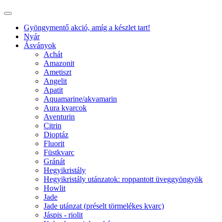
Gyöngymentő akció, amíg a készlet tart!
Nyár
Ásványok
Achát
Amazonit
Ametiszt
Angelit
Apatit
Aquamarine/akvamarin
Aura kvarcok
Aventurin
Citrin
Dioptáz
Fluorit
Füstkvarc
Gránát
Hegyikristály
Hegyikristály utánzatok: roppantott üveggyöngyök
Howlit
Jade
Jade utánzat (préselt törmelékes kvarc)
Jáspis - riolit