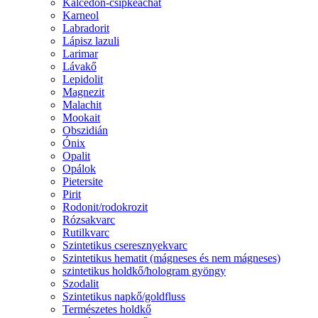
Kalcedon-csipkeachát
Karneol
Labradorit
Lápisz lazuli
Larimar
Lávakő
Lepidolit
Magnezit
Malachit
Mookait
Obszidián
Ónix
Opalit
Opálok
Pietersite
Pirit
Rodonit/rodokrozit
Rózsakvarc
Rutilkvarc
Szintetikus cseresznyekvarc
Szintetikus hematit (mágneses és nem mágneses)
szintetikus holdkő/hologram gyöngy
Szodalit
Szintetikus napkő/goldfluss
Természetes holdkő