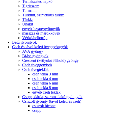
Természetes napkő
Tigrisszem
Turmalin
Türkinit, szintetikus türkiz
Türkiz
Unakit
egyéb ásványgyöngyök
masszás és marokkövek
Vérkő/heliotróp
Betű gyöngyök
Cseh és távol keleti üveggyöngyök
AVA gyöngy
Bi-bo gyöngyök
Crescent (kétlyukú félhold) gyöngy
Cseh üveggombok
Cseh üvegteklák
cseh tekla 3 mm
cseh tekla 4 mm
cseh tekla 6 mm
cseh tekla 8 mm
egyéb cseh teklák
Csepp, dárda, szirom alakú gyöngyök
Csiszolt gyöngy (távol keleti és cseh)
csiszolt bicone
csepp