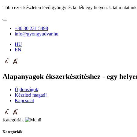
Több ezer készleten lévő gyöngy és kellék egy helyen. Utat mutatunk
+36 30 231 5498
info@gyongyudvar.hu
HU
EN
Alapanyagok ékszerkészítéshez - egy helyen
Újdonságok
Készítsd magad!
Kapcsolat
Kategóriák
Kategóriák