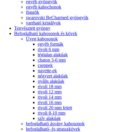
egyéb gyöngyök
egyéb kabochonok
függõk
swarovski BeCharmed gyöngyök
varrható kristályok
Tenyésztett gyöngy
Befoglalható kabosonok és kövek
Üveg kabosonok
egyéb formák
rivoli 6 mm
téglalap alakúak
chaton 3-6 mm
cseppek
navette-ek
négyzet alakúak
ovális alakúak
rivoli 18 mm
rivoli 12 mm
rivoli 14 mm
rivoli 16 mm
rivoli 20 mm felett
rivoli 8-10 mm
szív alakúak
befoglalható ásvány kabosonok
befoglalható- és strasszkövek