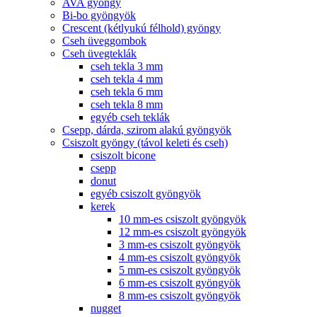
AVA gyöngy
Bi-bo gyöngyök
Crescent (kétlyukú félhold) gyöngy
Cseh üveggombok
Cseh üvegteklák
cseh tekla 3 mm
cseh tekla 4 mm
cseh tekla 6 mm
cseh tekla 8 mm
egyéb cseh teklák
Csepp, dárda, szirom alakú gyöngyök
Csiszolt gyöngy (távol keleti és cseh)
csiszolt bicone
csepp
donut
egyéb csiszolt gyöngyök
kerek
10 mm-es csiszolt gyöngyök
12 mm-es csiszolt gyöngyök
3 mm-es csiszolt gyöngyök
4 mm-es csiszolt gyöngyök
5 mm-es csiszolt gyöngyök
6 mm-es csiszolt gyöngyök
8 mm-es csiszolt gyöngyök
nugget