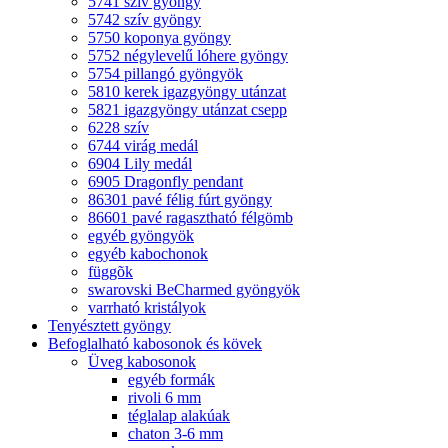
5741 szív gyöngy
5742 szív gyöngy
5750 koponya gyöngy
5752 négylevelű lóhere gyöngy
5754 pillangó gyöngyök
5810 kerek igazgyöngy utánzat
5821 igazgyöngy utánzat csepp
6228 szív
6744 virág medál
6904 Lily medál
6905 Dragonfly pendant
86301 pavé félig fúrt gyöngy
86601 pavé ragasztható félgömb
egyéb gyöngyök
egyéb kabochonok
függõk
swarovski BeCharmed gyöngyök
varrható kristályok
Tenyésztett gyöngy
Befoglalható kabosonok és kövek
Üveg kabosonok
egyéb formák
rivoli 6 mm
téglalap alakúak
chaton 3-6 mm