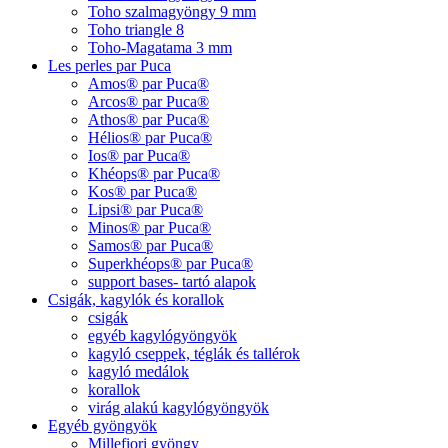
Toho szalmagyöngy 9 mm
Toho triangle 8
Toho-Magatama 3 mm
Les perles par Puca
Amos® par Puca®
Arcos® par Puca®
Athos® par Puca®
Hélios® par Puca®
Ios® par Puca®
Khéops® par Puca®
Kos® par Puca®
Lipsi® par Puca®
Minos® par Puca®
Samos® par Puca®
Superkhéops® par Puca®
support bases- tartó alapok
Csigák, kagylók és korallok
csigák
egyéb kagylógyöngyök
kagyló cseppek, téglák és tallérok
kagyló medálok
korallok
virág alakú kagylógyöngyök
Egyéb gyöngyök
Millefiori gyöngy