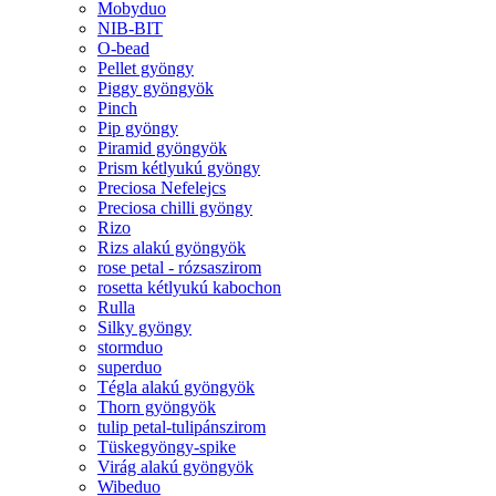
Mobyduo
NIB-BIT
O-bead
Pellet gyöngy
Piggy gyöngyök
Pinch
Pip gyöngy
Piramid gyöngyök
Prism kétlyukú gyöngy
Preciosa Nefelejcs
Preciosa chilli gyöngy
Rizo
Rizs alakú gyöngyök
rose petal - rózsaszirom
rosetta kétlyukú kabochon
Rulla
Silky gyöngy
stormduo
superduo
Tégla alakú gyöngyök
Thorn gyöngyök
tulip petal-tulipánszirom
Tüskegyöngy-spike
Virág alakú gyöngyök
Wibeduo