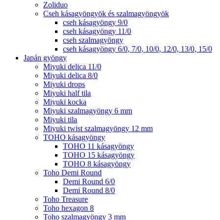
Zoliduo
Cseh kásagyöngyök és szalmagyöngyök
cseh kásagyöngy 9/0
cseh kásagyöngy 11/0
cseh szalmagyöngy
cseh kásagyöngy 6/0, 7/0, 10/0, 12/0, 13/0, 15/0
Japán gyöngy
Miyuki delica 11/0
Miyuki delica 8/0
Miyuki drops
Miyuki half tila
Miyuki kocka
Miyuki szalmagyöngy 6 mm
Miyuki tila
Miyuki twist szalmagyöngy 12 mm
TOHO kásagyöngy
TOHO 11 kásagyöngy
TOHO 15 kásagyöngy
TOHO 8 kásagyöngy
Toho Demi Round
Demi Round 6/0
Demi Round 8/0
Toho Treasure
Toho hexagon 8
Toho szalmagyöngy 3 mm