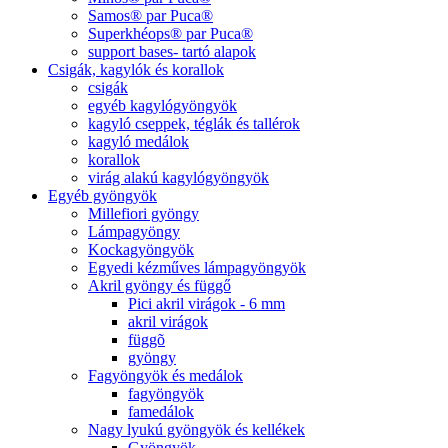
Samos® par Puca®
Superkhéops® par Puca®
support bases- tartó alapok
Csigák, kagylók és korallok
csigák
egyéb kagylógyöngyök
kagyló cseppek, téglák és tallérok
kagyló medálok
korallok
virág alakú kagylógyöngyök
Egyéb gyöngyök
Millefiori gyöngy
Lámpagyöngy
Kockagyöngyök
Egyedi kézműves lámpagyöngyök
Akril gyöngy és függő
Pici akril virágok - 6 mm
akril virágok
függõ
gyöngy
Fagyöngyök és medálok
fagyöngyök
famedálok
Nagy lyukú gyöngyök és kellékek
Gyöngyök