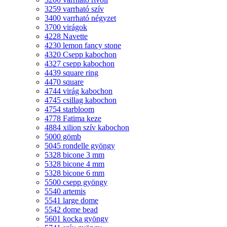
3259 varrható szív
3400 varrható négyzet
3700 virágok
4228 Navette
4230 lemon fancy stone
4320 Csepp kabochon
4327 csepp kabochon
4439 square ring
4470 square
4744 virág kabochon
4745 csillag kabochon
4754 starbloom
4778 Fatima keze
4884 xilion szív kabochon
5000 gömb
5045 rondelle gyöngy
5328 bicone 3 mm
5328 bicone 4 mm
5328 bicone 6 mm
5500 csepp gyöngy
5540 artemis
5541 large dome
5542 dome bead
5601 kocka gyöngy