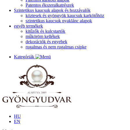
Patentos ékszeralkatrészek
Szintetikus kaucsuk alapok és hozzávalók
köztesek és gyöngyök kaucsuk karkötőhöz
szintetikus kaucsuk nyaklánc alapok
egyéb termékek
kitűzők és kulcstartók
műköröm kellékek
dekorációk és egyebek
rugalmas és nem rugalmas csipke
Kategóriák
HU
EN