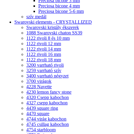
Preciosa bicone 3 mm
Preciosa bicone 4 mm
Preciosa bicone 5-6 mm
szív medál
Swarovski elements - CRYSTALLIZED
Swarovski kristály ékszerek
1088 Swarovski chaton SS39
1122 rivoli 8 és 10 mm
1122 rivoli 12 mm
1122 rivoli 14 mm
1122 rivoli 16 mm
1122 rivoli 18 mm
3200 varrható rivoli
3259 varrható szív
3400 varrható négyzet
3700 virágok
4228 Navette
4230 lemon fancy stone
4320 Csepp kabochon
4327 csepp kabochon
4439 square ring
4470 square
4744 virág kabochon
4745 csillag kabochon
4754 starbloom