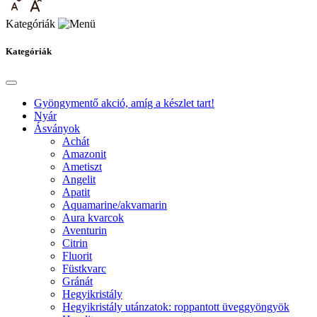
Kategóriák
Kategóriák
Gyöngymentő akció, amíg a készlet tart!
Nyár
Ásványok
Achát
Amazonit
Ametiszt
Angelit
Apatit
Aquamarine/akvamarin
Aura kvarcok
Aventurin
Citrin
Fluorit
Füstkvarc
Gránát
Hegyikristály
Hegyikristály utánzatok: roppantott üveggyöngyök