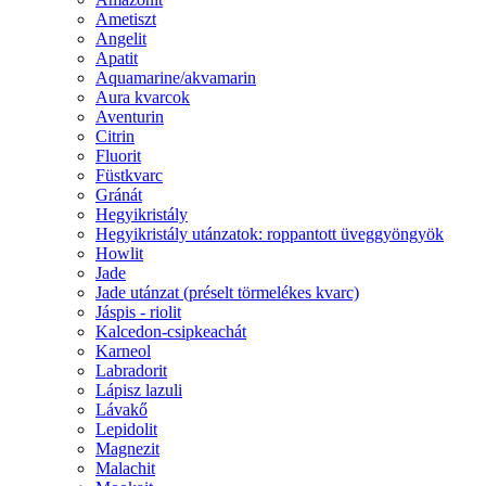
Ametiszt
Angelit
Apatit
Aquamarine/akvamarin
Aura kvarcok
Aventurin
Citrin
Fluorit
Füstkvarc
Gránát
Hegyikristály
Hegyikristály utánzatok: roppantott üveggyöngyök
Howlit
Jade
Jade utánzat (préselt törmelékes kvarc)
Jáspis - riolit
Kalcedon-csipkeachát
Karneol
Labradorit
Lápisz lazuli
Lávakő
Lepidolit
Magnezit
Malachit