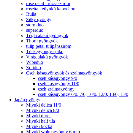
rose petal - rózsaszirom
rosetta kétlyukú kabochon
Rulla
Silky gyöngy
stormduo
superduo
Tégla alakú gyöngyök
Thorn gyöngyök
tulip petal-tulipánszirom
Tüskegyöngy-spike
Virág alakú gyöngyök
Wibeduo
Zoliduo
Cseh kásagyöngyök és szalmagyöngyök
cseh kásagyöngy 9/0
cseh kásagyöngy 11/0
cseh szalmagyöngy
cseh kásagyöngy 6/0, 7/0, 10/0, 12/0, 13/0, 15/0
Japán gyöngy
Miyuki delica 11/0
Miyuki delica 8/0
Miyuki drops
Miyuki half tila
Miyuki kocka
Miyuki szalmagyöngy 6 mm