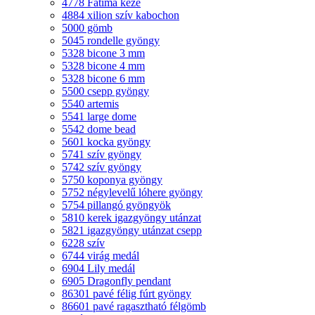
4778 Fatima keze
4884 xilion szív kabochon
5000 gömb
5045 rondelle gyöngy
5328 bicone 3 mm
5328 bicone 4 mm
5328 bicone 6 mm
5500 csepp gyöngy
5540 artemis
5541 large dome
5542 dome bead
5601 kocka gyöngy
5741 szív gyöngy
5742 szív gyöngy
5750 koponya gyöngy
5752 négylevelű lóhere gyöngy
5754 pillangó gyöngyök
5810 kerek igazgyöngy utánzat
5821 igazgyöngy utánzat csepp
6228 szív
6744 virág medál
6904 Lily medál
6905 Dragonfly pendant
86301 pavé félig fúrt gyöngy
86601 pavé ragasztható félgömb