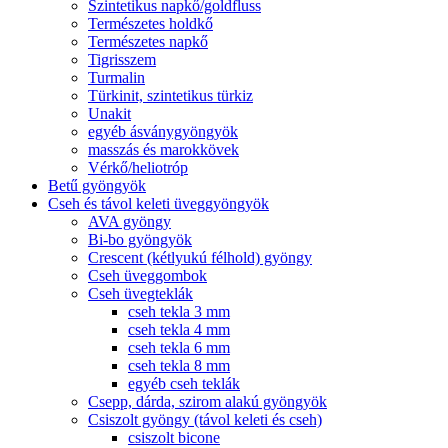
Szintetikus napkő/goldfluss
Természetes holdkő
Természetes napkő
Tigrisszem
Turmalin
Türkinit, szintetikus türkiz
Unakit
egyéb ásványgyöngyök
masszás és marokkövek
Vérkő/heliotróp
Betű gyöngyök
Cseh és távol keleti üveggyöngyök
AVA gyöngy
Bi-bo gyöngyök
Crescent (kétlyukú félhold) gyöngy
Cseh üveggombok
Cseh üvegteklák
cseh tekla 3 mm
cseh tekla 4 mm
cseh tekla 6 mm
cseh tekla 8 mm
egyéb cseh teklák
Csepp, dárda, szirom alakú gyöngyök
Csiszolt gyöngy (távol keleti és cseh)
csiszolt bicone