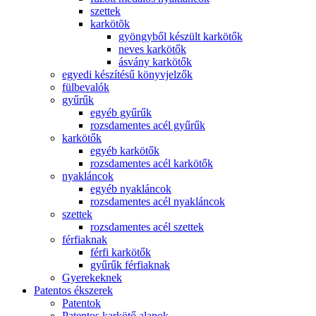
szettek
karkötõk
gyöngyből készült karkötők
neves karkötők
ásvány karkötők
egyedi készítésű könyvjelzők
fülbevalók
gyűrűk
egyéb gyűrűk
rozsdamentes acél gyűrűk
karkötők
egyéb karkötők
rozsdamentes acél karkötők
nyakláncok
egyéb nyakláncok
rozsdamentes acél nyakláncok
szettek
rozsdamentes acél szettek
férfiaknak
férfi karkötők
gyűrűk férfiaknak
Gyerekeknek
Patentos ékszerek
Patentok
Patentos karkötő alapok