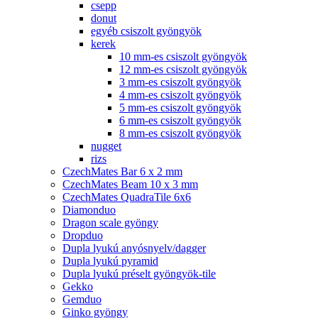
csepp
donut
egyéb csiszolt gyöngyök
kerek
10 mm-es csiszolt gyöngyök
12 mm-es csiszolt gyöngyök
3 mm-es csiszolt gyöngyök
4 mm-es csiszolt gyöngyök
5 mm-es csiszolt gyöngyök
6 mm-es csiszolt gyöngyök
8 mm-es csiszolt gyöngyök
nugget
rizs
CzechMates Bar 6 x 2 mm
CzechMates Beam 10 x 3 mm
CzechMates QuadraTile 6x6
Diamonduo
Dragon scale gyöngy
Dropduo
Dupla lyukú anyósnyelv/dagger
Dupla lyukú pyramid
Dupla lyukú préselt gyöngyök-tile
Gekko
Gemduo
Ginko gyöngy