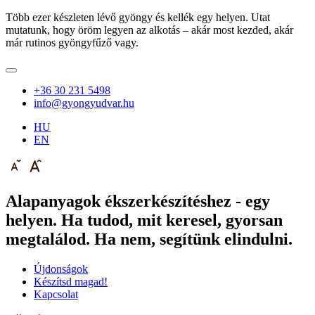
Több ezer készleten lévő gyöngy és kellék egy helyen. Utat
mutatunk, hogy öröm legyen az alkotás – akár most kezded, akár
már rutinos gyöngyfűző vagy.
+36 30 231 5498
info@gyongyudvar.hu
HU
EN
Alapanyagok ékszerkészítéshez - egy
helyen. Ha tudod, mit keresel, gyorsan
megtalálod. Ha nem, segítünk elindulni.
Újdonságok
Készítsd magad!
Kapcsolat