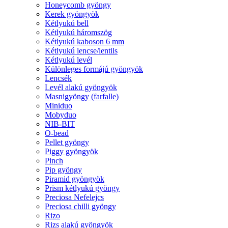
Honeycomb gyöngy
Kerek gyöngyök
Kétlyukú bell
Kétlyukú háromszög
Kétlyukú kaboson 6 mm
Kétlyukú lencse/lentils
Kétlyukú levél
Különleges formájú gyöngyök
Lencsék
Levél alakú gyöngyök
Masnigyöngy (farfalle)
Miniduo
Mobyduo
NIB-BIT
O-bead
Pellet gyöngy
Piggy gyöngyök
Pinch
Pip gyöngy
Piramid gyöngyök
Prism kétlyukú gyöngy
Preciosa Nefelejcs
Preciosa chilli gyöngy
Rizo
Rizs alakú gyöngyök