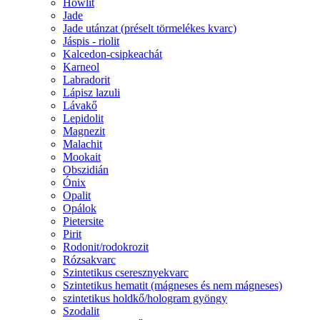
Howlit
Jade
Jade utánzat (préselt törmelékes kvarc)
Jáspis - riolit
Kalcedon-csipkeachát
Karneol
Labradorit
Lápisz lazuli
Lávakő
Lepidolit
Magnezit
Malachit
Mookait
Obszidián
Ónix
Opalit
Opálok
Pietersite
Pirit
Rodonit/rodokrozit
Rózsakvarc
Szintetikus cseresznyekvarc
Szintetikus hematit (mágneses és nem mágneses)
szintetikus holdkő/hologram gyöngy
Szodalit