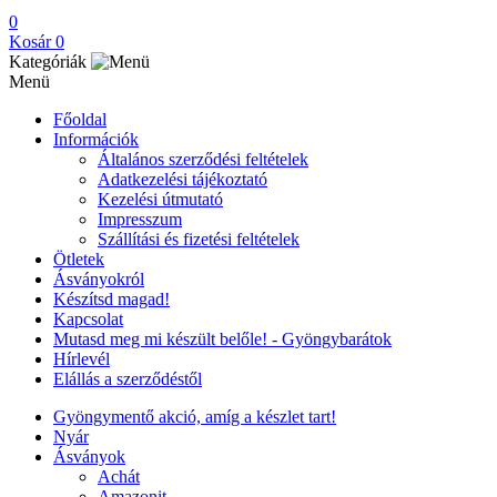
0
Kosár
0
Kategóriák
Menü
Főoldal
Információk
Általános szerződési feltételek
Adatkezelési tájékoztató
Kezelési útmutató
Impresszum
Szállítási és fizetési feltételek
Ötletek
Ásványokról
Készítsd magad!
Kapcsolat
Mutasd meg mi készült belőle! - Gyöngybarátok
Hírlevél
Elállás a szerződéstől
Gyöngymentő akció, amíg a készlet tart!
Nyár
Ásványok
Achát
Amazonit