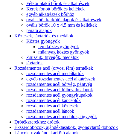
Félkör alakú bőrök és alkatrészek
Kerek fonott bőrök és kellékek
egyéb alkatrészek bőrhöz
ovális bőr karkötő alapok és alkatrészek
ovális bőrök 10 x 4,5 mm és kellékek
parafa alapok
Köztesek, távtartók és medálok
Köztes gyöngyök
fém köztes gyöngyök
mûanyag köztes gyöngyök
Zsuzsuk, fityegők, medálok
távtartók
Rozsdamentes acél (orvosi fém) termékek
rozsdamentes acél medáltartók
egyéb rozsdamentes acél alkatrészek
rozsdamentes acél bőrvég, pántvég
rozsdamentes acél fülbevaló alapok
rozsdamentes acél gyöngykupakok
rozsdamentes acél kapcsolók
rozsdamentes acél köztesek
rozsdamentes acél láncok
rozsdamentes acél medálok, figyegők
Drótékszerekhez drótok
Ékszerdobozok, ajándéktasakok, gyöngytartó dobozok
Láncok, nyaklánc, karkötő alapok