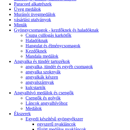
Paracord alkatrészek
Üveg medálok
Muránói üvegmedálok
vásárlási utalványok
Minták
Gyöngycsomagok - kezdőknek és haladóknak
Csupa csillogás karkötők
Haladóknak
Hangulat és élménycsomagok
Kezdőknek
Mandala medálok
Angyalka és tündér tartozékok
angyalka, tündér és egyéb csomagok
angyalka szoknyák
angyalkák készen
angyalszárnyak
kulcstartók
Angyalhívó medálok és csengők
Csengők és golyók
Láncok angyalhívóhoz
Medálok
Ékszerek
Egyedi készítésû gyöngyékszer
egyszerű nyakláncok
fűzött medálos nyakláncok