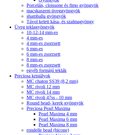
Porcelán, cloissone és fimo gyöngyök
macskaszem üveggyöngyök
shamballa gyöngyök
Távol keleti kása- és szalmagyöngy
Üveg teklagyöngyök
10-12-14 mm-es
4 mm-es
4 mm-es zsorzsett
6 mm-es
6 mm-es zsorzsett
8 mm-es
8 mm-es zsorzsett
egyéb formájú teklák
Preciosa kristályok
MC chaton SS39 (8,2 mm)
MC rivoli 12 mm
MC rivoli 14 mm
MC rivoli 47ss - 10 mm
Round bead- kerek gyöngyök
Preciosa Pearl Maxima
Pearl Maxima 4 mm
Pearl Maxima 6 mm
Pearl Maxima 8 mm
rondelle bead (bicone)