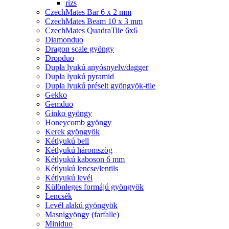
rizs
CzechMates Bar 6 x 2 mm
CzechMates Beam 10 x 3 mm
CzechMates QuadraTile 6x6
Diamonduo
Dragon scale gyöngy
Dropduo
Dupla lyukú anyósnyelv/dagger
Dupla lyukú pyramid
Dupla lyukú préselt gyöngyök-tile
Gekko
Gemduo
Ginko gyöngy
Honeycomb gyöngy
Kerek gyöngyök
Kétlyukú bell
Kétlyukú háromszög
Kétlyukú kaboson 6 mm
Kétlyukú lencse/lentils
Kétlyukú levél
Különleges formájú gyöngyök
Lencsék
Levél alakú gyöngyök
Masnigyöngy (farfalle)
Miniduo