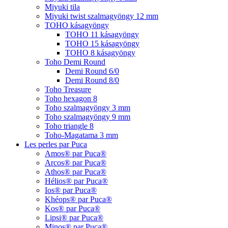
Miyuki tila
Miyuki twist szalmagyöngy 12 mm
TOHO kásagyöngy
TOHO 11 kásagyöngy
TOHO 15 kásagyöngy
TOHO 8 kásagyöngy
Toho Demi Round
Demi Round 6/0
Demi Round 8/0
Toho Treasure
Toho hexagon 8
Toho szalmagyöngy 3 mm
Toho szalmagyöngy 9 mm
Toho triangle 8
Toho-Magatama 3 mm
Les perles par Puca
Amos® par Puca®
Arcos® par Puca®
Athos® par Puca®
Hélios® par Puca®
Ios® par Puca®
Khéops® par Puca®
Kos® par Puca®
Lipsi® par Puca®
Minos® par Puca®