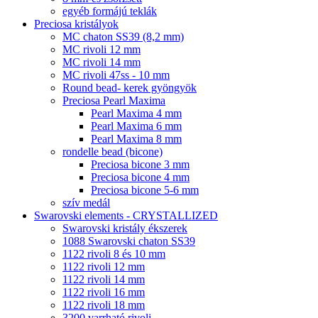
egyéb formájú teklák
Preciosa kristályok
MC chaton SS39 (8,2 mm)
MC rivoli 12 mm
MC rivoli 14 mm
MC rivoli 47ss - 10 mm
Round bead- kerek gyöngyök
Preciosa Pearl Maxima
Pearl Maxima 4 mm
Pearl Maxima 6 mm
Pearl Maxima 8 mm
rondelle bead (bicone)
Preciosa bicone 3 mm
Preciosa bicone 4 mm
Preciosa bicone 5-6 mm
szív medál
Swarovski elements - CRYSTALLIZED
Swarovski kristály ékszerek
1088 Swarovski chaton SS39
1122 rivoli 8 és 10 mm
1122 rivoli 12 mm
1122 rivoli 14 mm
1122 rivoli 16 mm
1122 rivoli 18 mm
3200 varrható rivoli