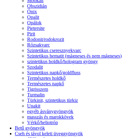
Mookait
Obszidián
Ónix
Opalit
Opálok
Pietersite
Pirit
Rodonit/rodokrozit
Rózsakvarc
Szintetikus cseresznyekvarc
Szintetikus hematit (mágneses és nem mágneses)
szintetikus holdkő/hologram gyöngy
Szodalit
Szintetikus napkő/goldfluss
Természetes holdkő
Természetes napkő
Tigrisszem
Turmalin
Türkinit, szintetikus türkiz
Unakit
egyéb ásványgyöngyök
masszás és marokkövek
Vérkő/heliotróp
Betű gyöngyök
Cseh és távol keleti üveggyöngyök