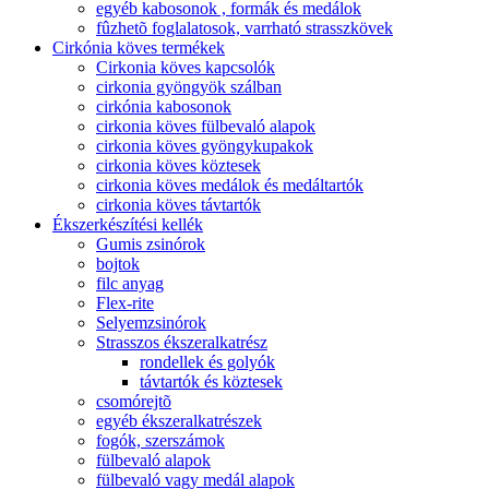
egyéb kabosonok , formák és medálok
fûzhetõ foglalatosok, varrható strasszkövek
Cirkónia köves termékek
Cirkonia köves kapcsolók
cirkonia gyöngyök szálban
cirkónia kabosonok
cirkonia köves fülbevaló alapok
cirkonia köves gyöngykupakok
cirkonia köves köztesek
cirkonia köves medálok és medáltartók
cirkonia köves távtartók
Ékszerkészítési kellék
Gumis zsinórok
bojtok
filc anyag
Flex-rite
Selyemzsinórok
Strasszos ékszeralkatrész
rondellek és golyók
távtartók és köztesek
csomórejtõ
egyéb ékszeralkatrészek
fogók, szerszámok
fülbevaló alapok
fülbevaló vagy medál alapok