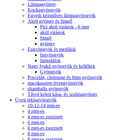
Lámpagyöngy
Kockagyöngyök
Egyedi kézműves lámpagyöngyök
Akril gyöngy és függő
Pici akril virágok - 6 mm
akril virágok
függõ
gyöngy
Fagyöngyök és medálok
fagyöngyök
famedálok
Nagy lyukú gyöngyök és kellékek
Gyöngyök
Porcelán, cloissone és fimo gyöngyök
macskaszem üveggyöngyök
shamballa gyöngyök
Távol keleti kása- és szalmagyöngy
Üveg teklagyöngyök
10-12-14 mm-es
4 mm-es
4 mm-es zsorzsett
6 mm-es
6 mm-es zsorzsett
8 mm-es
8 mm-es zsorzsett