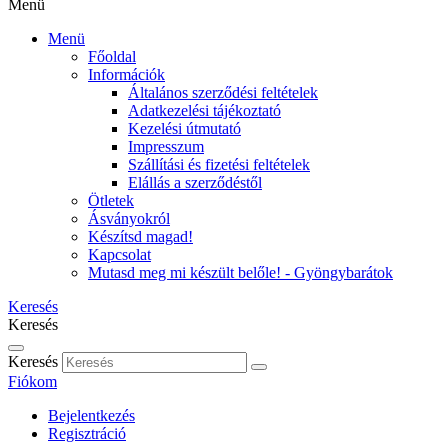
Menü
Menü
Főoldal
Információk
Általános szerződési feltételek
Adatkezelési tájékoztató
Kezelési útmutató
Impresszum
Szállítási és fizetési feltételek
Elállás a szerződéstől
Ötletek
Ásványokról
Készítsd magad!
Kapcsolat
Mutasd meg mi készült belőle! - Gyöngybarátok
Keresés
Keresés
Keresés
Fiókom
Bejelentkezés
Regisztráció