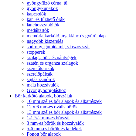
gyöngyfűző cérna, tű
gyöngykupakok
kapcsolók
kar- és fűzhető órák
lánchosszabbítók
medáltartók
memória karkötõ, nyaklánc és gyűrű alap
nagyobb kiszerelés
sodrony, gumidamil, viaszos szál
stopperek
szalag-, bõr- és pántvégek
szatén és organza szalagok
szerelőkarikák
szerelőpálcák
sujtás zsinórok
mala hozzávalók
Gyöngyhorgoláshoz
Bőr karkötő alapok, bőrszálak
10 mm széles bőr alapok és alkatrészek
12 x 6 mm-es ovális bőrök
13 mm széles bőr alapok és alkatrészek
1-1,5-2 mm-es bõrszál
3 mm-es bőrök és hozzávalók
5-6 mm-es bőrök és kellékek
Fonott bőr alapok