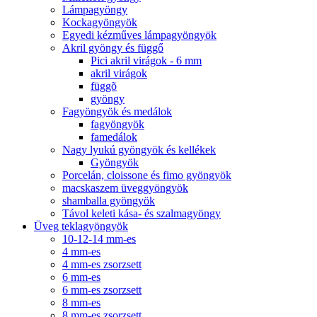
Lámpagyöngy
Kockagyöngyök
Egyedi kézműves lámpagyöngyök
Akril gyöngy és függő
Pici akril virágok - 6 mm
akril virágok
függõ
gyöngy
Fagyöngyök és medálok
fagyöngyök
famedálok
Nagy lyukú gyöngyök és kellékek
Gyöngyök
Porcelán, cloissone és fimo gyöngyök
macskaszem üveggyöngyök
shamballa gyöngyök
Távol keleti kása- és szalmagyöngy
Üveg teklagyöngyök
10-12-14 mm-es
4 mm-es
4 mm-es zsorzsett
6 mm-es
6 mm-es zsorzsett
8 mm-es
8 mm-es zsorzsett