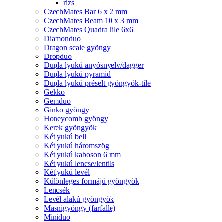
rizs
CzechMates Bar 6 x 2 mm
CzechMates Beam 10 x 3 mm
CzechMates QuadraTile 6x6
Diamonduo
Dragon scale gyöngy
Dropduo
Dupla lyukú anyósnyelv/dagger
Dupla lyukú pyramid
Dupla lyukú préselt gyöngyök-tile
Gekko
Gemduo
Ginko gyöngy
Honeycomb gyöngy
Kerek gyöngyök
Kétlyukú bell
Kétlyukú háromszög
Kétlyukú kaboson 6 mm
Kétlyukú lencse/lentils
Kétlyukú levél
Különleges formájú gyöngyök
Lencsék
Levél alakú gyöngyök
Masnigyöngy (farfalle)
Miniduo