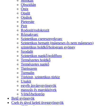
Mookait
Obszidián
Ónix
Opalit
Opálok
Pietersite
Pirit
Rodonit/rodokrozit
Rózsakvarc
Szintetikus cseresznyekvarc
Szintetikus hematit (mágneses és nem mágneses)
szintetikus holdkő/hologram gyöngy
Szodalit
Szintetikus napkő/goldfluss
Természetes holdkő
Természetes napkő
Tigrisszem
Turmalin
Türkinit, szintetikus türkiz
Unakit
egyéb ásványgyöngyök
masszás és marokkövek
Vérkő/heliotróp
Betű gyöngyök
Cseh és távol keleti üveggyöngyök