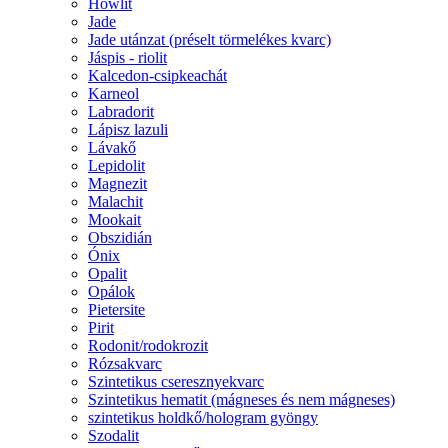
Howlit
Jade
Jade utánzat (préselt törmelékes kvarc)
Jáspis - riolit
Kalcedon-csipkeachát
Karneol
Labradorit
Lápisz lazuli
Lávakő
Lepidolit
Magnezit
Malachit
Mookait
Obszidián
Ónix
Opalit
Opálok
Pietersite
Pirit
Rodonit/rodokrozit
Rózsakvarc
Szintetikus cseresznyekvarc
Szintetikus hematit (mágneses és nem mágneses)
szintetikus holdkő/hologram gyöngy
Szodalit