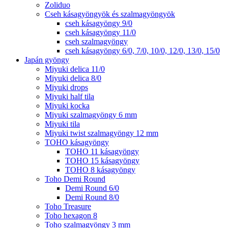
Zoliduo
Cseh kásagyöngyök és szalmagyöngyök
cseh kásagyöngy 9/0
cseh kásagyöngy 11/0
cseh szalmagyöngy
cseh kásagyöngy 6/0, 7/0, 10/0, 12/0, 13/0, 15/0
Japán gyöngy
Miyuki delica 11/0
Miyuki delica 8/0
Miyuki drops
Miyuki half tila
Miyuki kocka
Miyuki szalmagyöngy 6 mm
Miyuki tila
Miyuki twist szalmagyöngy 12 mm
TOHO kásagyöngy
TOHO 11 kásagyöngy
TOHO 15 kásagyöngy
TOHO 8 kásagyöngy
Toho Demi Round
Demi Round 6/0
Demi Round 8/0
Toho Treasure
Toho hexagon 8
Toho szalmagyöngy 3 mm