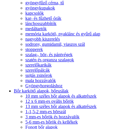
gyöngyfűző cérna, tű
gyöngykupakok
kapcsolók
kar- és fűzhető órák
lánchosszabbítók
medáltartók
memória karkötõ, nyaklánc és gyűrű alap
nagyobb kiszerelés
sodrony, gumidamil, viaszos szál
stopperek
szalag-, bõr- és pántvégek
szatén és organza szalagok
szerelőkarikák
szerelőpálcák
sujtás zsinórok
mala hozzávalók
Gyöngyhorgoláshoz
Bőr karkötő alapok, bőrszálak
10 mm széles bőr alapok és alkatrészek
12 x 6 mm-es ovális bőrök
13 mm széles bőr alapok és alkatrészek
1-1,5-2 mm-es bõrszál
3 mm-es bőrök és hozzávalók
5-6 mm-es bőrök és kellékek
Fonott bőr alapok