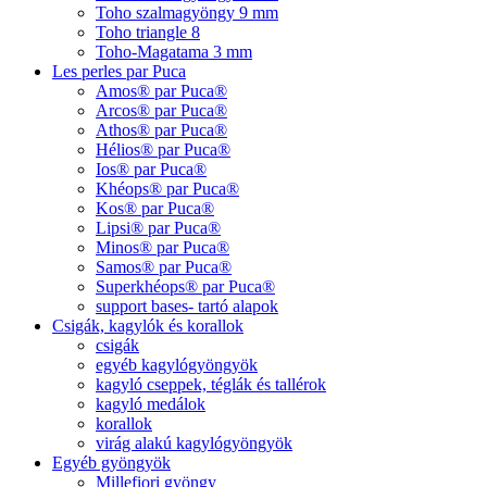
Toho szalmagyöngy 9 mm
Toho triangle 8
Toho-Magatama 3 mm
Les perles par Puca
Amos® par Puca®
Arcos® par Puca®
Athos® par Puca®
Hélios® par Puca®
Ios® par Puca®
Khéops® par Puca®
Kos® par Puca®
Lipsi® par Puca®
Minos® par Puca®
Samos® par Puca®
Superkhéops® par Puca®
support bases- tartó alapok
Csigák, kagylók és korallok
csigák
egyéb kagylógyöngyök
kagyló cseppek, téglák és tallérok
kagyló medálok
korallok
virág alakú kagylógyöngyök
Egyéb gyöngyök
Millefiori gyöngy