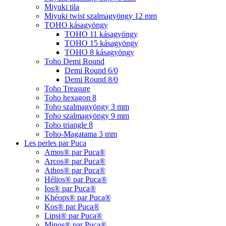
Miyuki tila
Miyuki twist szalmagyöngy 12 mm
TOHO kásagyöngy
TOHO 11 kásagyöngy
TOHO 15 kásagyöngy
TOHO 8 kásagyöngy
Toho Demi Round
Demi Round 6/0
Demi Round 8/0
Toho Treasure
Toho hexagon 8
Toho szalmagyöngy 3 mm
Toho szalmagyöngy 9 mm
Toho triangle 8
Toho-Magatama 3 mm
Les perles par Puca
Amos® par Puca®
Arcos® par Puca®
Athos® par Puca®
Hélios® par Puca®
Ios® par Puca®
Khéops® par Puca®
Kos® par Puca®
Lipsi® par Puca®
Minos® par Puca®