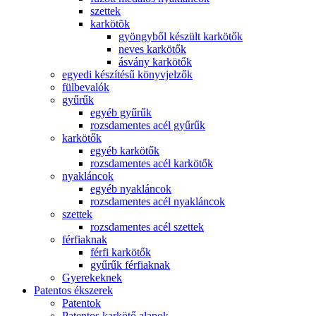
szettek
karkötõk
gyöngyből készült karkötők
neves karkötők
ásvány karkötők
egyedi készítésű könyvjelzők
fülbevalók
gyűrűk
egyéb gyűrűk
rozsdamentes acél gyűrűk
karkötők
egyéb karkötők
rozsdamentes acél karkötők
nyakláncok
egyéb nyakláncok
rozsdamentes acél nyakláncok
szettek
rozsdamentes acél szettek
férfiaknak
férfi karkötők
gyűrűk férfiaknak
Gyerekeknek
Patentos ékszerek
Patentok
Patentos karkötő alapok