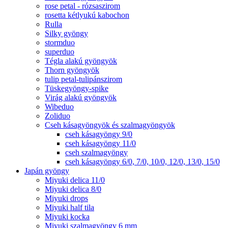
rose petal - rózsaszirom
rosetta kétlyukú kabochon
Rulla
Silky gyöngy
stormduo
superduo
Tégla alakú gyöngyök
Thorn gyöngyök
tulip petal-tulipánszirom
Tüskegyöngy-spike
Virág alakú gyöngyök
Wibeduo
Zoliduo
Cseh kásagyöngyök és szalmagyöngyök
cseh kásagyöngy 9/0
cseh kásagyöngy 11/0
cseh szalmagyöngy
cseh kásagyöngy 6/0, 7/0, 10/0, 12/0, 13/0, 15/0
Japán gyöngy
Miyuki delica 11/0
Miyuki delica 8/0
Miyuki drops
Miyuki half tila
Miyuki kocka
Miyuki szalmagyöngy 6 mm