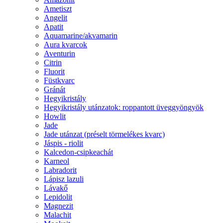
Ametiszt
Angelit
Apatit
Aquamarine/akvamarin
Aura kvarcok
Aventurin
Citrin
Fluorit
Füstkvarc
Gránát
Hegyikristály
Hegyikristály utánzatok: roppantott üveggyöngyök
Howlit
Jade
Jade utánzat (préselt törmelékes kvarc)
Jáspis - riolit
Kalcedon-csipkeachát
Karneol
Labradorit
Lápisz lazuli
Lávakő
Lepidolit
Magnezit
Malachit