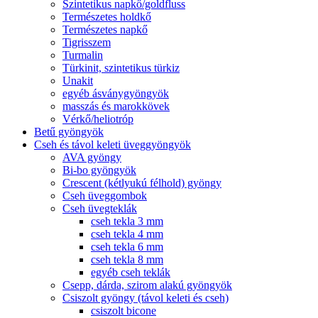
Szintetikus napkő/goldfluss
Természetes holdkő
Természetes napkő
Tigrisszem
Turmalin
Türkinit, szintetikus türkiz
Unakit
egyéb ásványgyöngyök
masszás és marokkövek
Vérkő/heliotróp
Betű gyöngyök
Cseh és távol keleti üveggyöngyök
AVA gyöngy
Bi-bo gyöngyök
Crescent (kétlyukú félhold) gyöngy
Cseh üveggombok
Cseh üvegteklák
cseh tekla 3 mm
cseh tekla 4 mm
cseh tekla 6 mm
cseh tekla 8 mm
egyéb cseh teklák
Csepp, dárda, szirom alakú gyöngyök
Csiszolt gyöngy (távol keleti és cseh)
csiszolt bicone