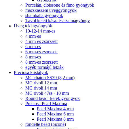
Porcelán, cloissone és fimo gyöngyök
macskaszem üveggyöngyök
shamballa gyöngyök
Távol keleti kása- és szalmagyöngy
Üveg teklagyöngyök
10-12-14 mm-es
4 mm-es
4 mm-es zsorzsett
6 mm-es
6 mm-es zsorzsett
8 mm-es
8 mm-es zsorzsett
egyéb formájú teklák
Preciosa kristályok
MC chaton SS39 (8,2 mm)
MC rivoli 12 mm
MC rivoli 14 mm
MC rivoli 47ss - 10 mm
Round bead- kerek gyöngyök
Preciosa Pearl Maxima
Pearl Maxima 4 mm
Pearl Maxima 6 mm
Pearl Maxima 8 mm
rondelle bead (bicone)