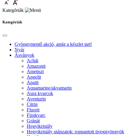
Kategóriák
Kategóriák
Gyöngymentő akció, amíg a készlet tart!
Nyár
Ásványok
Achát
Amazonit
Ametiszt
Angelit
Apatit
Aquamarine/akvamarin
Aura kvarcok
Aventurin
Citrin
Fluorit
Füstkvarc
Gránát
Hegyikristály
Hegyikristály utánzatok: roppantott üveggyöngyök