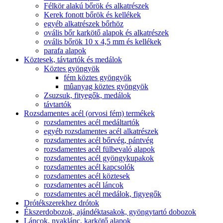
Félkör alakú bőrök és alkatrészek
Kerek fonott bőrök és kellékek
egyéb alkatrészek bőrhöz
ovális bőr karkötő alapok és alkatrészek
ovális bőrök 10 x 4,5 mm és kellékek
parafa alapok
Köztesek, távtartók és medálok
Köztes gyöngyök
fém köztes gyöngyök
mûanyag köztes gyöngyök
Zsuzsuk, fityegők, medálok
távtartók
Rozsdamentes acél (orvosi fém) termékek
rozsdamentes acél medáltartók
egyéb rozsdamentes acél alkatrészek
rozsdamentes acél bőrvég, pántvég
rozsdamentes acél fülbevaló alapok
rozsdamentes acél gyöngykupakok
rozsdamentes acél kapcsolók
rozsdamentes acél köztesek
rozsdamentes acél láncok
rozsdamentes acél medálok, figyegők
Drótékszerekhez drótok
Ékszerdobozok, ajándéktasakok, gyöngytartó dobozok
Láncok, nyaklánc, karkötő alapok