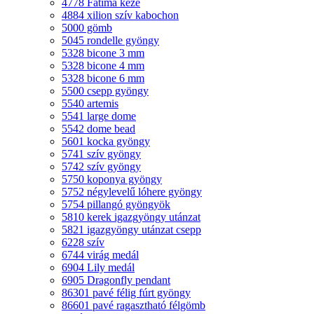
4778 Fatima keze
4884 xilion szív kabochon
5000 gömb
5045 rondelle gyöngy
5328 bicone 3 mm
5328 bicone 4 mm
5328 bicone 6 mm
5500 csepp gyöngy
5540 artemis
5541 large dome
5542 dome bead
5601 kocka gyöngy
5741 szív gyöngy
5742 szív gyöngy
5750 koponya gyöngy
5752 négylevelű lóhere gyöngy
5754 pillangó gyöngyök
5810 kerek igazgyöngy utánzat
5821 igazgyöngy utánzat csepp
6228 szív
6744 virág medál
6904 Lily medál
6905 Dragonfly pendant
86301 pavé félig fúrt gyöngy
86601 pavé ragasztható félgömb