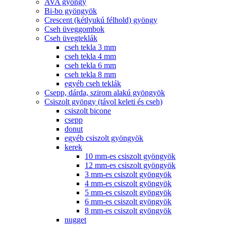
AVA gyöngy
Bi-bo gyöngyök
Crescent (kétlyukú félhold) gyöngy
Cseh üveggombok
Cseh üvegteklák
cseh tekla 3 mm
cseh tekla 4 mm
cseh tekla 6 mm
cseh tekla 8 mm
egyéb cseh teklák
Csepp, dárda, szirom alakú gyöngyök
Csiszolt gyöngy (távol keleti és cseh)
csiszolt bicone
csepp
donut
egyéb csiszolt gyöngyök
kerek
10 mm-es csiszolt gyöngyök
12 mm-es csiszolt gyöngyök
3 mm-es csiszolt gyöngyök
4 mm-es csiszolt gyöngyök
5 mm-es csiszolt gyöngyök
6 mm-es csiszolt gyöngyök
8 mm-es csiszolt gyöngyök
nugget