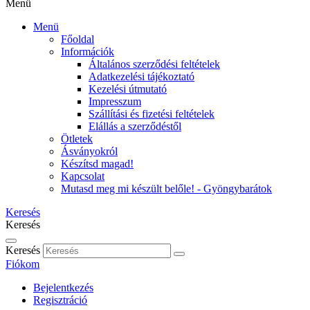
Menü
Menü
Főoldal
Információk
Általános szerződési feltételek
Adatkezelési tájékoztató
Kezelési útmutató
Impresszum
Szállítási és fizetési feltételek
Elállás a szerződéstől
Ötletek
Ásványokról
Készítsd magad!
Kapcsolat
Mutasd meg mi készült belőle! - Gyöngybarátok
Keresés
Keresés
Keresés
Fiókom
Bejelentkezés
Regisztráció