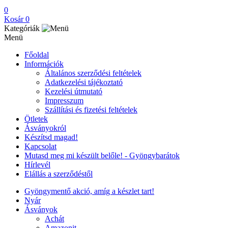
0
Kosár
0
Kategóriák
Menü
Főoldal
Információk
Általános szerződési feltételek
Adatkezelési tájékoztató
Kezelési útmutató
Impresszum
Szállítási és fizetési feltételek
Ötletek
Ásványokról
Készítsd magad!
Kapcsolat
Mutasd meg mi készült belőle! - Gyöngybarátok
Hírlevél
Elállás a szerződéstől
Gyöngymentő akció, amíg a készlet tart!
Nyár
Ásványok
Achát
Amazonit