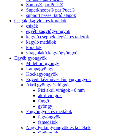
Samos® par Puca®
Superkhéops® par Puca®
support bases- tartó alapok
Csigák, kagylók és korallok
csigák
egyéb kagylógyöngyök
kagyló cseppek, téglák és tallérok
kagyló medálok
korallok
virág alakú kagylógyöngyök
Egyéb gyöngyök
Millefiori gyöngy
Lámpagyöngy
Kockagyöngyök
Egyedi kézműves lámpagyöngyök
Akril gyöngy és függő
Pici akril virágok - 6 mm
akril virágok
függõ
gyöngy
Fagyöngyök és medálok
fagyöngyök
famedálok
Nagy lyukú gyöngyök és kellékek
Gyöngyök