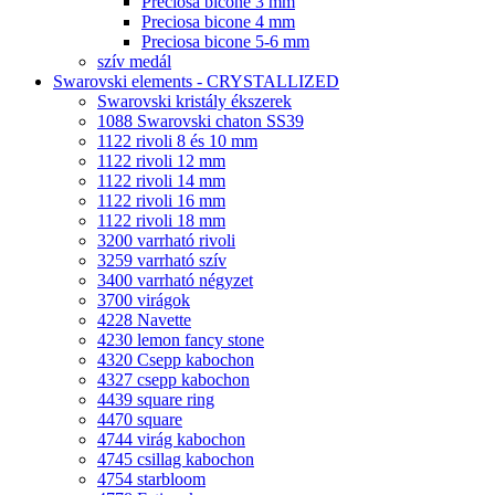
Preciosa bicone 3 mm
Preciosa bicone 4 mm
Preciosa bicone 5-6 mm
szív medál
Swarovski elements - CRYSTALLIZED
Swarovski kristály ékszerek
1088 Swarovski chaton SS39
1122 rivoli 8 és 10 mm
1122 rivoli 12 mm
1122 rivoli 14 mm
1122 rivoli 16 mm
1122 rivoli 18 mm
3200 varrható rivoli
3259 varrható szív
3400 varrható négyzet
3700 virágok
4228 Navette
4230 lemon fancy stone
4320 Csepp kabochon
4327 csepp kabochon
4439 square ring
4470 square
4744 virág kabochon
4745 csillag kabochon
4754 starbloom