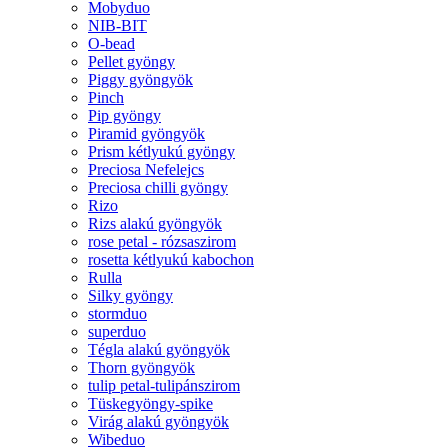
Mobyduo
NIB-BIT
O-bead
Pellet gyöngy
Piggy gyöngyök
Pinch
Pip gyöngy
Piramid gyöngyök
Prism kétlyukú gyöngy
Preciosa Nefelejcs
Preciosa chilli gyöngy
Rizo
Rizs alakú gyöngyök
rose petal - rózsaszirom
rosetta kétlyukú kabochon
Rulla
Silky gyöngy
stormduo
superduo
Tégla alakú gyöngyök
Thorn gyöngyök
tulip petal-tulipánszirom
Tüskegyöngy-spike
Virág alakú gyöngyök
Wibeduo