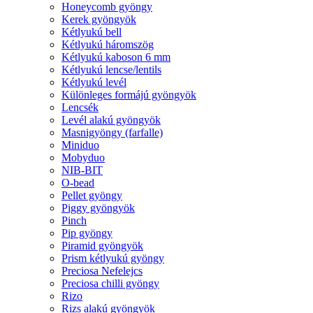
Honeycomb gyöngy
Kerek gyöngyök
Kétlyukú bell
Kétlyukú háromszög
Kétlyukú kaboson 6 mm
Kétlyukú lencse/lentils
Kétlyukú levél
Különleges formájú gyöngyök
Lencsék
Levél alakú gyöngyök
Masnigyöngy (farfalle)
Miniduo
Mobyduo
NIB-BIT
O-bead
Pellet gyöngy
Piggy gyöngyök
Pinch
Pip gyöngy
Piramid gyöngyök
Prism kétlyukú gyöngy
Preciosa Nefelejcs
Preciosa chilli gyöngy
Rizo
Rizs alakú gyöngyök