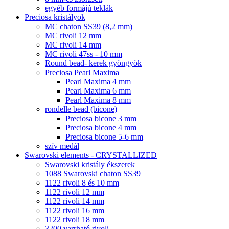
egyéb formájú teklák
Preciosa kristályok
MC chaton SS39 (8,2 mm)
MC rivoli 12 mm
MC rivoli 14 mm
MC rivoli 47ss - 10 mm
Round bead- kerek gyöngyök
Preciosa Pearl Maxima
Pearl Maxima 4 mm
Pearl Maxima 6 mm
Pearl Maxima 8 mm
rondelle bead (bicone)
Preciosa bicone 3 mm
Preciosa bicone 4 mm
Preciosa bicone 5-6 mm
szív medál
Swarovski elements - CRYSTALLIZED
Swarovski kristály ékszerek
1088 Swarovski chaton SS39
1122 rivoli 8 és 10 mm
1122 rivoli 12 mm
1122 rivoli 14 mm
1122 rivoli 16 mm
1122 rivoli 18 mm
3200 varrható rivoli