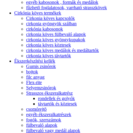
egyéb kabosonok , formák és medálok
fûzhetõ foglalatosok, varrható strasszkövek
Cirkónia köves termékek
Cirkonia köves kapcsolók
cirkonia gyöngyök szálban
cirkónia kabosonok
cirkonia köves fülbevaló alapok
cirkonia köves gyöngykupakok
cirkonia köves köztesek
cirkonia köves medálok és medáltartók
cirkonia köves távtartók
Ékszerkészítési kellék
Gumis zsinórok
bojtok
filc anyag
Flex-rite
Selyemzsinórok
Strasszos ékszeralkatrész
rondellek és golyók
távtartók és köztesek
csomórejtõ
egyéb ékszeralkatrészek
fogók, szerszámok
fülbevaló alapok
fülbevaló vagy medál alapok