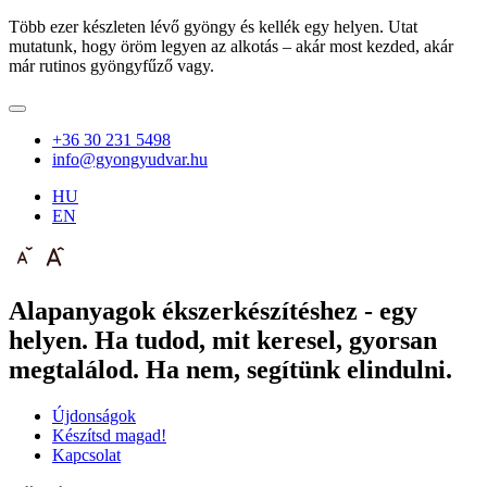
Több ezer készleten lévő gyöngy és kellék egy helyen. Utat
mutatunk, hogy öröm legyen az alkotás – akár most kezded, akár
már rutinos gyöngyfűző vagy.
+36 30 231 5498
info@gyongyudvar.hu
HU
EN
Alapanyagok ékszerkészítéshez - egy
helyen. Ha tudod, mit keresel, gyorsan
megtalálod. Ha nem, segítünk elindulni.
Újdonságok
Készítsd magad!
Kapcsolat