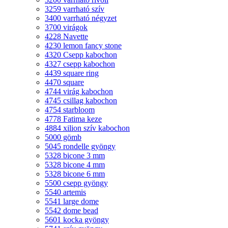
3259 varrható szív
3400 varrható négyzet
3700 virágok
4228 Navette
4230 lemon fancy stone
4320 Csepp kabochon
4327 csepp kabochon
4439 square ring
4470 square
4744 virág kabochon
4745 csillag kabochon
4754 starbloom
4778 Fatima keze
4884 xilion szív kabochon
5000 gömb
5045 rondelle gyöngy
5328 bicone 3 mm
5328 bicone 4 mm
5328 bicone 6 mm
5500 csepp gyöngy
5540 artemis
5541 large dome
5542 dome bead
5601 kocka gyöngy