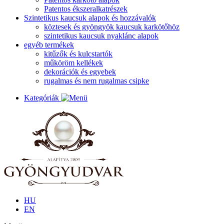
Patentos ékszeralkatrészek
Szintetikus kaucsuk alapok és hozzávalók
köztesek és gyöngyök kaucsuk karkötőhöz
szintetikus kaucsuk nyaklánc alapok
egyéb termékek
kitűzők és kulcstartók
műköröm kellékek
dekorációk és egyebek
rugalmas és nem rugalmas csipke
Kategóriák
HU
EN