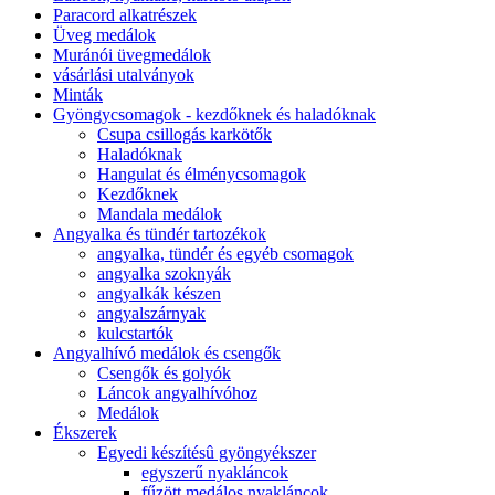
Paracord alkatrészek
Üveg medálok
Muránói üvegmedálok
vásárlási utalványok
Minták
Gyöngycsomagok - kezdőknek és haladóknak
Csupa csillogás karkötők
Haladóknak
Hangulat és élménycsomagok
Kezdőknek
Mandala medálok
Angyalka és tündér tartozékok
angyalka, tündér és egyéb csomagok
angyalka szoknyák
angyalkák készen
angyalszárnyak
kulcstartók
Angyalhívó medálok és csengők
Csengők és golyók
Láncok angyalhívóhoz
Medálok
Ékszerek
Egyedi készítésû gyöngyékszer
egyszerű nyakláncok
fűzött medálos nyakláncok