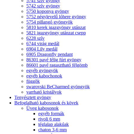
5741 szív gyöngy
5742 szív gyöngy
5750 koponya gyöngy
5752 négylevelű lóhere gyöngy
5754 pillangó gyöngyök
5810 kerek igazgyöngy utánzat
5821 igazgyöngy utánzat csepp
6228 szív
6744 virág medál
6904 Lily medál
6905 Dragonfly pendant
86301 pavé félig fúrt gyöngy
86601 pavé ragasztható félgömb
egyéb gyöngyök
egyéb kabochonok
függõk
swarovski BeCharmed gyöngyök
varrható kristályok
Tenyésztett gyöngy
Befoglalható kabosonok és kövek
Üveg kabosonok
egyéb formák
rivoli 6 mm
téglalap alakúak
chaton 3-6 mm