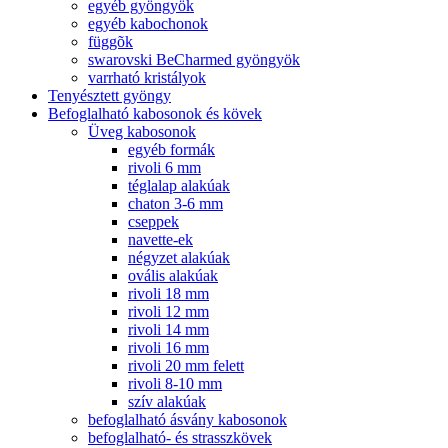
egyéb gyöngyök
egyéb kabochonok
függõk
swarovski BeCharmed gyöngyök
varrható kristályok
Tenyésztett gyöngy
Befoglalható kabosonok és kövek
Üveg kabosonok
egyéb formák
rivoli 6 mm
téglalap alakúak
chaton 3-6 mm
cseppek
navette-ek
négyzet alakúak
ovális alakúak
rivoli 18 mm
rivoli 12 mm
rivoli 14 mm
rivoli 16 mm
rivoli 20 mm felett
rivoli 8-10 mm
szív alakúak
befoglalható ásvány kabosonok
befoglalható- és strasszkövek