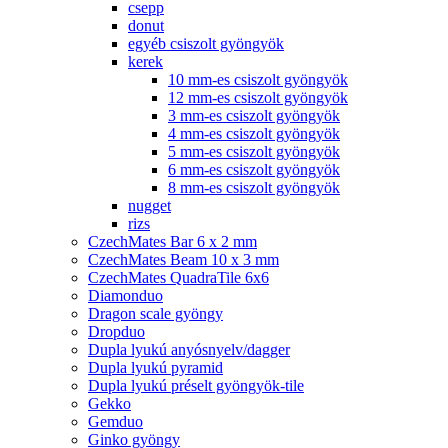
csepp
donut
egyéb csiszolt gyöngyök
kerek
10 mm-es csiszolt gyöngyök
12 mm-es csiszolt gyöngyök
3 mm-es csiszolt gyöngyök
4 mm-es csiszolt gyöngyök
5 mm-es csiszolt gyöngyök
6 mm-es csiszolt gyöngyök
8 mm-es csiszolt gyöngyök
nugget
rizs
CzechMates Bar 6 x 2 mm
CzechMates Beam 10 x 3 mm
CzechMates QuadraTile 6x6
Diamonduo
Dragon scale gyöngy
Dropduo
Dupla lyukú anyósnyelv/dagger
Dupla lyukú pyramid
Dupla lyukú préselt gyöngyök-tile
Gekko
Gemduo
Ginko gyöngy