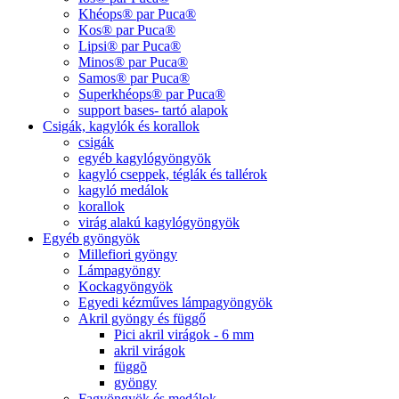
Khéops® par Puca®
Kos® par Puca®
Lipsi® par Puca®
Minos® par Puca®
Samos® par Puca®
Superkhéops® par Puca®
support bases- tartó alapok
Csigák, kagylók és korallok
csigák
egyéb kagylógyöngyök
kagyló cseppek, téglák és tallérok
kagyló medálok
korallok
virág alakú kagylógyöngyök
Egyéb gyöngyök
Millefiori gyöngy
Lámpagyöngy
Kockagyöngyök
Egyedi kézműves lámpagyöngyök
Akril gyöngy és függő
Pici akril virágok - 6 mm
akril virágok
függõ
gyöngy
Fagyöngyök és medálok