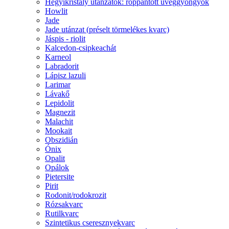
Hegyikristály utánzatok: roppantott üveggyöngyök
Howlit
Jade
Jade utánzat (préselt törmelékes kvarc)
Jáspis - riolit
Kalcedon-csipkeachát
Karneol
Labradorit
Lápisz lazuli
Larimar
Lávakő
Lepidolit
Magnezit
Malachit
Mookait
Obszidián
Ónix
Opalit
Opálok
Pietersite
Pirit
Rodonit/rodokrozit
Rózsakvarc
Rutilkvarc
Szintetikus cseresznyekvarc