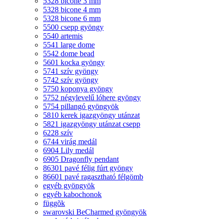
5328 bicone 3 mm
5328 bicone 4 mm
5328 bicone 6 mm
5500 csepp gyöngy
5540 artemis
5541 large dome
5542 dome bead
5601 kocka gyöngy
5741 szív gyöngy
5742 szív gyöngy
5750 koponya gyöngy
5752 négylevelű lóhere gyöngy
5754 pillangó gyöngyök
5810 kerek igazgyöngy utánzat
5821 igazgyöngy utánzat csepp
6228 szív
6744 virág medál
6904 Lily medál
6905 Dragonfly pendant
86301 pavé félig fúrt gyöngy
86601 pavé ragasztható félgömb
egyéb gyöngyök
egyéb kabochonok
függõk
swarovski BeCharmed gyöngyök