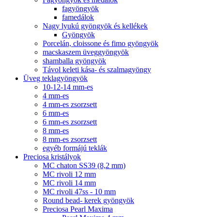
fagyöngyök
famedálok
Nagy lyukú gyöngyök és kellékek
Gyöngyök
Porcelán, cloissone és fimo gyöngyök
macskaszem üveggyöngyök
shamballa gyöngyök
Távol keleti kása- és szalmagyöngy
Üveg teklagyöngyök
10-12-14 mm-es
4 mm-es
4 mm-es zsorzsett
6 mm-es
6 mm-es zsorzsett
8 mm-es
8 mm-es zsorzsett
egyéb formájú teklák
Preciosa kristályok
MC chaton SS39 (8,2 mm)
MC rivoli 12 mm
MC rivoli 14 mm
MC rivoli 47ss - 10 mm
Round bead- kerek gyöngyök
Preciosa Pearl Maxima