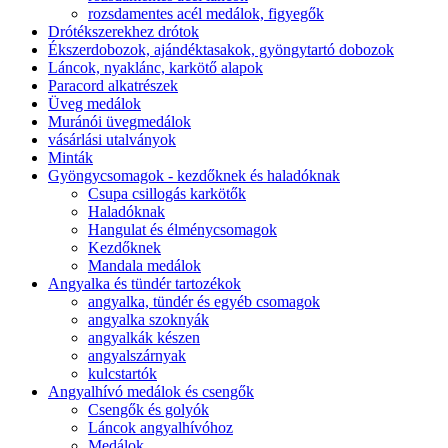
rozsdamentes acél medálok, figyegők
Drótékszerekhez drótok
Ékszerdobozok, ajándéktasakok, gyöngytartó dobozok
Láncok, nyaklánc, karkötő alapok
Paracord alkatrészek
Üveg medálok
Muránói üvegmedálok
vásárlási utalványok
Minták
Gyöngycsomagok - kezdőknek és haladóknak
Csupa csillogás karkötők
Haladóknak
Hangulat és élménycsomagok
Kezdőknek
Mandala medálok
Angyalka és tündér tartozékok
angyalka, tündér és egyéb csomagok
angyalka szoknyák
angyalkák készen
angyalszárnyak
kulcstartók
Angyalhívó medálok és csengők
Csengők és golyók
Láncok angyalhívóhoz
Medálok