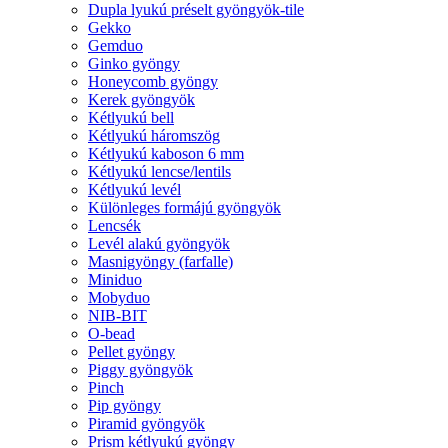
Dupla lyukú préselt gyöngyök-tile
Gekko
Gemduo
Ginko gyöngy
Honeycomb gyöngy
Kerek gyöngyök
Kétlyukú bell
Kétlyukú háromszög
Kétlyukú kaboson 6 mm
Kétlyukú lencse/lentils
Kétlyukú levél
Különleges formájú gyöngyök
Lencsék
Levél alakú gyöngyök
Masnigyöngy (farfalle)
Miniduo
Mobyduo
NIB-BIT
O-bead
Pellet gyöngy
Piggy gyöngyök
Pinch
Pip gyöngy
Piramid gyöngyök
Prism kétlyukú gyöngy