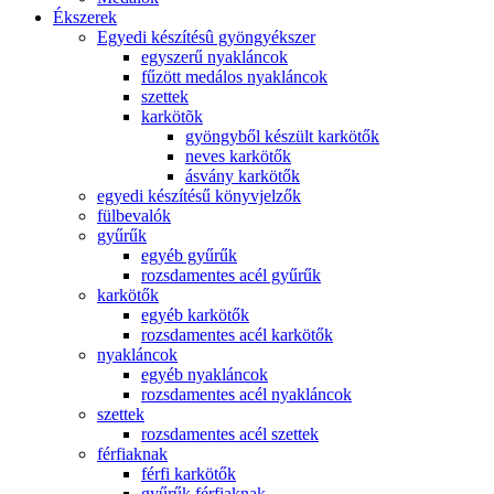
Ékszerek
Egyedi készítésû gyöngyékszer
egyszerű nyakláncok
fűzött medálos nyakláncok
szettek
karkötõk
gyöngyből készült karkötők
neves karkötők
ásvány karkötők
egyedi készítésű könyvjelzők
fülbevalók
gyűrűk
egyéb gyűrűk
rozsdamentes acél gyűrűk
karkötők
egyéb karkötők
rozsdamentes acél karkötők
nyakláncok
egyéb nyakláncok
rozsdamentes acél nyakláncok
szettek
rozsdamentes acél szettek
férfiaknak
férfi karkötők
gyűrűk férfiaknak