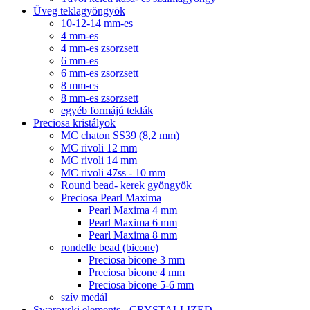
Üveg teklagyöngyök
10-12-14 mm-es
4 mm-es
4 mm-es zsorzsett
6 mm-es
6 mm-es zsorzsett
8 mm-es
8 mm-es zsorzsett
egyéb formájú teklák
Preciosa kristályok
MC chaton SS39 (8,2 mm)
MC rivoli 12 mm
MC rivoli 14 mm
MC rivoli 47ss - 10 mm
Round bead- kerek gyöngyök
Preciosa Pearl Maxima
Pearl Maxima 4 mm
Pearl Maxima 6 mm
Pearl Maxima 8 mm
rondelle bead (bicone)
Preciosa bicone 3 mm
Preciosa bicone 4 mm
Preciosa bicone 5-6 mm
szív medál
Swarovski elements - CRYSTALLIZED