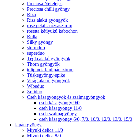
Preciosa Nefelejcs
Preciosa chilli gyöngy
Rizo
Rizs alakú gyöngyök
rose petal - rózsaszirom
rosetta kétlyukú kabochon
Rulla
Silky gyöngy
stormduo
superduo
Tégla alakú gyöngyök
Thorn gyöngyök
tulip petal-tulipánszirom
Tüskegyöngy-spike
Virág alakú gyöngyök
Wibeduo
Zoliduo
Cseh kásagyöngyök és szalmagyöngyök
cseh kásagyöngy 9/0
cseh kásagyöngy 11/0
cseh szalmagyöngy
cseh kásagyöngy 6/0, 7/0, 10/0, 12/0, 13/0, 15/0
Japán gyöngy
Miyuki delica 11/0
Miyuki delica 8/0