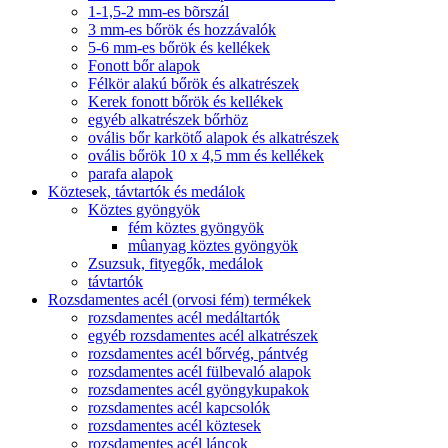
1-1,5-2 mm-es bõrszál
3 mm-es bőrök és hozzávalók
5-6 mm-es bőrök és kellékek
Fonott bőr alapok
Félkör alakú bőrök és alkatrészek
Kerek fonott bőrök és kellékek
egyéb alkatrészek bőrhöz
ovális bőr karkötő alapok és alkatrészek
ovális bőrök 10 x 4,5 mm és kellékek
parafa alapok
Köztesek, távtartók és medálok
Köztes gyöngyök
fém köztes gyöngyök
mûanyag köztes gyöngyök
Zsuzsuk, fityegők, medálok
távtartók
Rozsdamentes acél (orvosi fém) termékek
rozsdamentes acél medáltartók
egyéb rozsdamentes acél alkatrészek
rozsdamentes acél bőrvég, pántvég
rozsdamentes acél fülbevaló alapok
rozsdamentes acél gyöngykupakok
rozsdamentes acél kapcsolók
rozsdamentes acél köztesek
rozsdamentes acél láncok