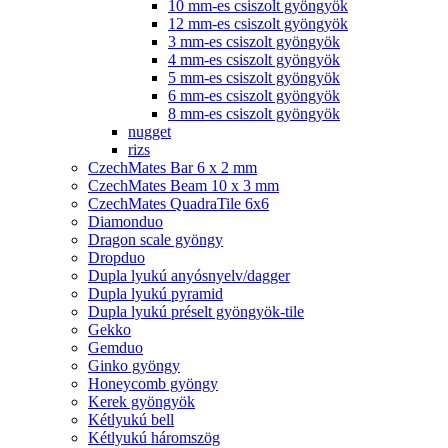
10 mm-es csiszolt gyöngyök
12 mm-es csiszolt gyöngyök
3 mm-es csiszolt gyöngyök
4 mm-es csiszolt gyöngyök
5 mm-es csiszolt gyöngyök
6 mm-es csiszolt gyöngyök
8 mm-es csiszolt gyöngyök
nugget
rizs
CzechMates Bar 6 x 2 mm
CzechMates Beam 10 x 3 mm
CzechMates QuadraTile 6x6
Diamonduo
Dragon scale gyöngy
Dropduo
Dupla lyukú anyósnyelv/dagger
Dupla lyukú pyramid
Dupla lyukú préselt gyöngyök-tile
Gekko
Gemduo
Ginko gyöngy
Honeycomb gyöngy
Kerek gyöngyök
Kétlyukú bell
Kétlyukú háromszög