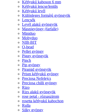
Kétlyukú kaboson 6 mm
Kétlyukú lencse/lentils
Kétlyukú levél
Különleges formájú gyöngyök
Lencsék
Levél alakú gyöngyök
Masnigyöngy (farfalle)
Miniduo
Mobyduo
NIB-BIT
O-bead
Pellet gyöngy
Piggy gyöngyök
Pinch
Pip gyöngy
Piramid gyöngyök
Prism kétlyukú gyöngy
Preciosa Nefelejcs
Preciosa chilli gyöngy
Rizo
Rizs alakú gyöngyök
rose petal - rózsaszirom
rosetta kétlyukú kabochon
Rulla
Silky gyöngy