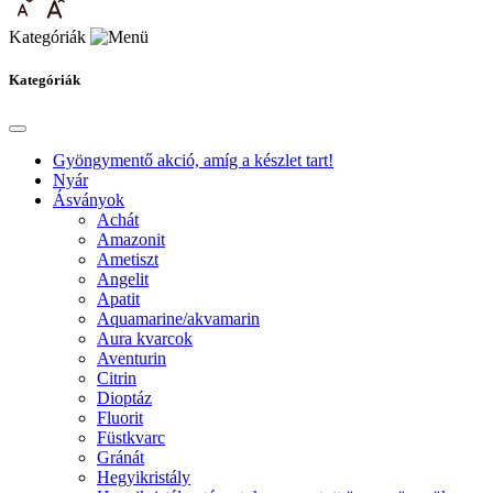
Kategóriák
Kategóriák
Gyöngymentő akció, amíg a készlet tart!
Nyár
Ásványok
Achát
Amazonit
Ametiszt
Angelit
Apatit
Aquamarine/akvamarin
Aura kvarcok
Aventurin
Citrin
Dioptáz
Fluorit
Füstkvarc
Gránát
Hegyikristály