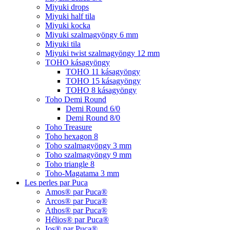
Miyuki drops
Miyuki half tila
Miyuki kocka
Miyuki szalmagyöngy 6 mm
Miyuki tila
Miyuki twist szalmagyöngy 12 mm
TOHO kásagyöngy
TOHO 11 kásagyöngy
TOHO 15 kásagyöngy
TOHO 8 kásagyöngy
Toho Demi Round
Demi Round 6/0
Demi Round 8/0
Toho Treasure
Toho hexagon 8
Toho szalmagyöngy 3 mm
Toho szalmagyöngy 9 mm
Toho triangle 8
Toho-Magatama 3 mm
Les perles par Puca
Amos® par Puca®
Arcos® par Puca®
Athos® par Puca®
Hélios® par Puca®
Ios® par Puca®