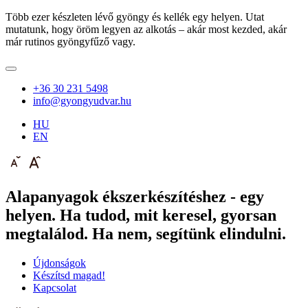
Több ezer készleten lévő gyöngy és kellék egy helyen. Utat
mutatunk, hogy öröm legyen az alkotás – akár most kezded, akár
már rutinos gyöngyfűző vagy.
+36 30 231 5498
info@gyongyudvar.hu
HU
EN
Alapanyagok ékszerkészítéshez - egy
helyen. Ha tudod, mit keresel, gyorsan
megtalálod. Ha nem, segítünk elindulni.
Újdonságok
Készítsd magad!
Kapcsolat