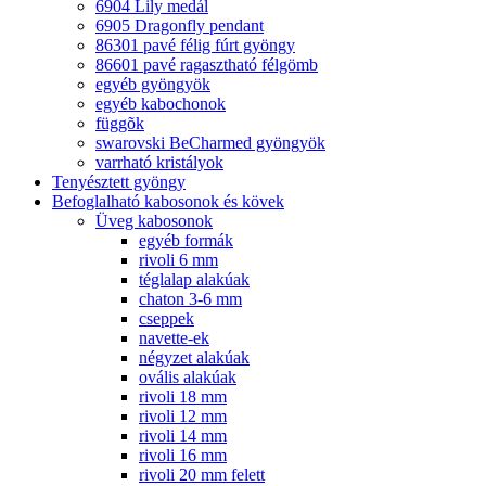
6904 Lily medál
6905 Dragonfly pendant
86301 pavé félig fúrt gyöngy
86601 pavé ragasztható félgömb
egyéb gyöngyök
egyéb kabochonok
függõk
swarovski BeCharmed gyöngyök
varrható kristályok
Tenyésztett gyöngy
Befoglalható kabosonok és kövek
Üveg kabosonok
egyéb formák
rivoli 6 mm
téglalap alakúak
chaton 3-6 mm
cseppek
navette-ek
négyzet alakúak
ovális alakúak
rivoli 18 mm
rivoli 12 mm
rivoli 14 mm
rivoli 16 mm
rivoli 20 mm felett