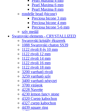
Pearl Maxima 4 mm
Pearl Maxima 6 mm
Pearl Maxima 8 mm
rondelle bead (bicone)
Preciosa bicone 3 mm
Preciosa bicone 4 mm
Preciosa bicone 5-6 mm
szív medál
Swarovski elements - CRYSTALLIZED
Swarovski kristály ékszerek
1088 Swarovski chaton SS39
1122 rivoli 8 és 10 mm
1122 rivoli 12 mm
1122 rivoli 14 mm
1122 rivoli 16 mm
1122 rivoli 18 mm
3200 varrható rivoli
3259 varrható szív
3400 varrható négyzet
3700 virágok
4228 Navette
4230 lemon fancy stone
4320 Csepp kabochon
4327 csepp kabochon
4439 square ring