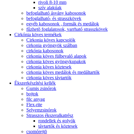
rivoli 8-10 mm
szív alakúak
befoglalható ásvány kabosonok
befoglalható- és strasszkövek
egyéb kabosonok , formák és medálok
fûzhetõ foglalatosok, varrható strasszkövek
Cirkónia köves termékek
Cirkonia köves kapcsolók
cirkonia gyöngyök szálban
cirkónia kabosonok
cirkonia köves fülbevaló alapok
cirkonia köves gyöngykupakok
cirkonia köves köztesek
cirkonia köves medálok és medáltartók
cirkonia köves távtartók
Ékszerkészítési kellék
Gumis zsinórok
bojtok
filc anyag
Flex-rite
Selyemzsinórok
Strasszos ékszeralkatrész
rondellek és golyók
távtartók és köztesek
csomórejtõ