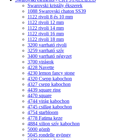
Swarovski kristály ékszerek
1088 Swarovski chaton SS39
1122 rivoli 8 és 10 mm
1122 rivoli 12 mm
1122 rivoli 14 mm
1122 rivoli 16 mm
1122 rivoli 18 mm
3200 varrható rivoli
3259 varrható szív
3400 varrható négyzet
3700 virágok
4228 Navette
4230 lemon fancy stone
4320 Csepp kabochon
4327 csepp kabochon
4439 square ring
4470 square
4744 virág kabochon
4745 csillag kabochon
4754 starbloom
4778 Fatima keze
4884 xilion szív kabochon
5000 gömb
5045 rondelle gyöngy