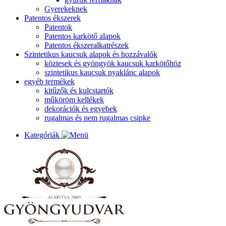
Gyerekeknek
Patentos ékszerek
Patentok
Patentos karkötő alapok
Patentos ékszeralkatrészek
Szintetikus kaucsuk alapok és hozzávalók
köztesek és gyöngyök kaucsuk karkötőhöz
szintetikus kaucsuk nyaklánc alapok
egyéb termékek
kitűzők és kulcstartók
műköröm kellékek
dekorációk és egyebek
rugalmas és nem rugalmas csipke
Kategóriák