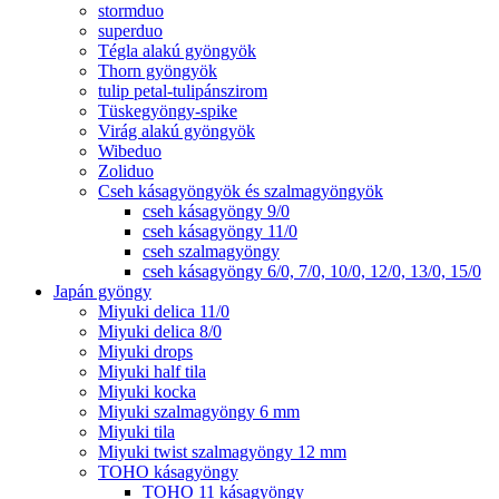
stormduo
superduo
Tégla alakú gyöngyök
Thorn gyöngyök
tulip petal-tulipánszirom
Tüskegyöngy-spike
Virág alakú gyöngyök
Wibeduo
Zoliduo
Cseh kásagyöngyök és szalmagyöngyök
cseh kásagyöngy 9/0
cseh kásagyöngy 11/0
cseh szalmagyöngy
cseh kásagyöngy 6/0, 7/0, 10/0, 12/0, 13/0, 15/0
Japán gyöngy
Miyuki delica 11/0
Miyuki delica 8/0
Miyuki drops
Miyuki half tila
Miyuki kocka
Miyuki szalmagyöngy 6 mm
Miyuki tila
Miyuki twist szalmagyöngy 12 mm
TOHO kásagyöngy
TOHO 11 kásagyöngy