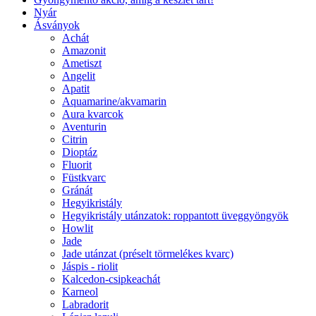
Nyár
Ásványok
Achát
Amazonit
Ametiszt
Angelit
Apatit
Aquamarine/akvamarin
Aura kvarcok
Aventurin
Citrin
Dioptáz
Fluorit
Füstkvarc
Gránát
Hegyikristály
Hegyikristály utánzatok: roppantott üveggyöngyök
Howlit
Jade
Jade utánzat (préselt törmelékes kvarc)
Jáspis - riolit
Kalcedon-csipkeachát
Karneol
Labradorit