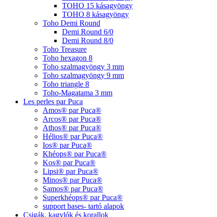
TOHO 15 kásagyöngy
TOHO 8 kásagyöngy
Toho Demi Round
Demi Round 6/0
Demi Round 8/0
Toho Treasure
Toho hexagon 8
Toho szalmagyöngy 3 mm
Toho szalmagyöngy 9 mm
Toho triangle 8
Toho-Magatama 3 mm
Les perles par Puca
Amos® par Puca®
Arcos® par Puca®
Athos® par Puca®
Hélios® par Puca®
Ios® par Puca®
Khéops® par Puca®
Kos® par Puca®
Lipsi® par Puca®
Minos® par Puca®
Samos® par Puca®
Superkhéops® par Puca®
support bases- tartó alapok
Csigák, kagylók és korallok