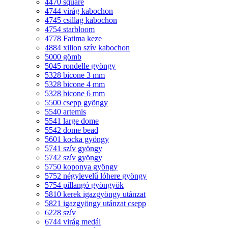
4470 square
4744 virág kabochon
4745 csillag kabochon
4754 starbloom
4778 Fatima keze
4884 xilion szív kabochon
5000 gömb
5045 rondelle gyöngy
5328 bicone 3 mm
5328 bicone 4 mm
5328 bicone 6 mm
5500 csepp gyöngy
5540 artemis
5541 large dome
5542 dome bead
5601 kocka gyöngy
5741 szív gyöngy
5742 szív gyöngy
5750 koponya gyöngy
5752 négylevelű lóhere gyöngy
5754 pillangó gyöngyök
5810 kerek igazgyöngy utánzat
5821 igazgyöngy utánzat csepp
6228 szív
6744 virág medál