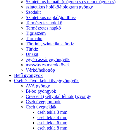
Szintetikus hematit (mágneses és nem mágneses)
szintetikus holdkő/hologram gyöngy
Szodalit
Szintetikus napkő/goldfluss
Természetes holdkő
Természetes napkő
Tigrisszem
Turmalin
Türkinit, szintetikus türkiz
Türkiz
Unakit
egyéb ásványgyöngyök
masszás és marokkövek
Vérkő/heliotróp
Betű gyöngyök
Cseh és távol keleti üveggyöngyök
AVA gyöngy
Bi-bo gyöngyök
Crescent (kétlyukú félhold) gyöngy
Cseh üveggombok
Cseh üvegteklák
cseh tekla 3 mm
cseh tekla 4 mm
cseh tekla 6 mm
cseh tekla 8 mm