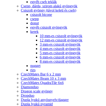
egyéb cseh teklák
Csepp, dárda, szirom alakú gyöngyök
Csiszolt gyöngy (távol keleti és cseh)
csiszolt bicone
csepp
donut
egyéb csiszolt gyöngyök
kerek
10 mm-es csiszolt gyöngyök
12 mm-es csiszolt gyöngyök
3 mm-es csiszolt gyöngyök
4 mm-es csiszolt gyöngyök
5 mm-es csiszolt gyöngyök
6 mm-es csiszolt gyöngyök
8 mm-es csiszolt gyöngyök
nugget
rizs
CzechMates Bar 6 x 2 mm
CzechMates Beam 10 x 3 mm
CzechMates QuadraTile 6x6
Diamonduo
Dragon scale gyöngy
Dropduo
Dupla lyukú anyósnyelv/dagger
Dupla lyukú pyramid