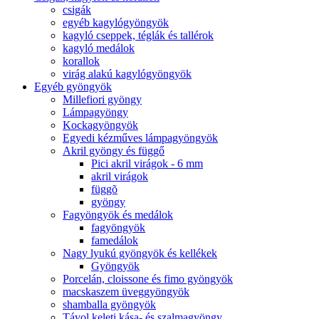
csigák
egyéb kagylógyöngyök
kagyló cseppek, téglák és tallérok
kagyló medálok
korallok
virág alakú kagylógyöngyök
Egyéb gyöngyök
Millefiori gyöngy
Lámpagyöngy
Kockagyöngyök
Egyedi kézműves lámpagyöngyök
Akril gyöngy és függő
Pici akril virágok - 6 mm
akril virágok
függõ
gyöngy
Fagyöngyök és medálok
fagyöngyök
famedálok
Nagy lyukú gyöngyök és kellékek
Gyöngyök
Porcelán, cloissone és fimo gyöngyök
macskaszem üveggyöngyök
shamballa gyöngyök
Távol keleti kása- és szalmagyöngy