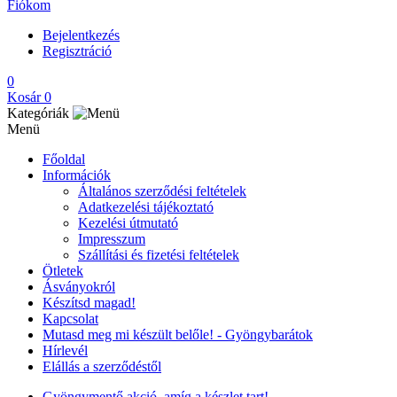
Fiókom
Bejelentkezés
Regisztráció
0
Kosár
0
Kategóriák
Menü
Főoldal
Információk
Általános szerződési feltételek
Adatkezelési tájékoztató
Kezelési útmutató
Impresszum
Szállítási és fizetési feltételek
Ötletek
Ásványokról
Készítsd magad!
Kapcsolat
Mutasd meg mi készült belőle! - Gyöngybarátok
Hírlevél
Elállás a szerződéstől
Gyöngymentő akció, amíg a készlet tart!