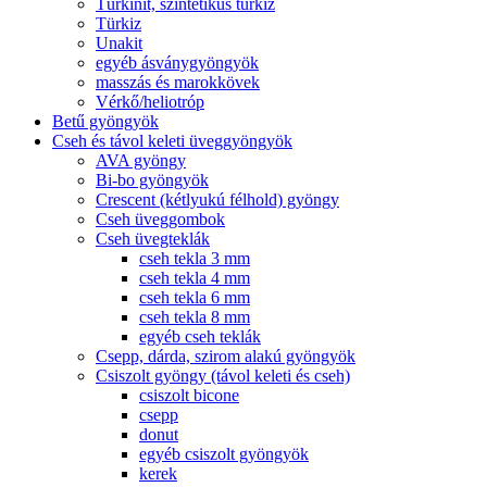
Türkinit, szintetikus türkiz
Türkiz
Unakit
egyéb ásványgyöngyök
masszás és marokkövek
Vérkő/heliotróp
Betű gyöngyök
Cseh és távol keleti üveggyöngyök
AVA gyöngy
Bi-bo gyöngyök
Crescent (kétlyukú félhold) gyöngy
Cseh üveggombok
Cseh üvegteklák
cseh tekla 3 mm
cseh tekla 4 mm
cseh tekla 6 mm
cseh tekla 8 mm
egyéb cseh teklák
Csepp, dárda, szirom alakú gyöngyök
Csiszolt gyöngy (távol keleti és cseh)
csiszolt bicone
csepp
donut
egyéb csiszolt gyöngyök
kerek