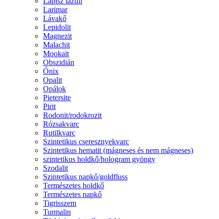
Lápisz lazuli
Larimar
Lávakő
Lepidolit
Magnezit
Malachit
Mookait
Obszidián
Ónix
Opalit
Opálok
Pietersite
Pirit
Rodonit/rodokrozit
Rózsakvarc
Rutilkvarc
Szintetikus cseresznyekvarc
Szintetikus hematit (mágneses és nem mágneses)
szintetikus holdkő/hologram gyöngy
Szodalit
Szintetikus napkő/goldfluss
Természetes holdkő
Természetes napkő
Tigrisszem
Turmalin