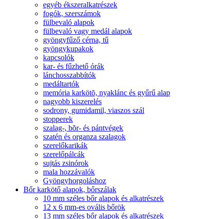
egyéb ékszeralkatrészek
fogók, szerszámok
fülbevaló alapok
fülbevaló vagy medál alapok
gyöngyfűző cérna, tű
gyöngykupakok
kapcsolók
kar- és fűzhető órák
lánchosszabbítók
medáltartók
memória karkötõ, nyaklánc és gyűrű alap
nagyobb kiszerelés
sodrony, gumidamil, viaszos szál
stopperek
szalag-, bõr- és pántvégek
szatén és organza szalagok
szerelőkarikák
szerelőpálcák
sujtás zsinórok
mala hozzávalók
Gyöngyhorgoláshoz
Bőr karkötő alapok, bőrszálak
10 mm széles bőr alapok és alkatrészek
12 x 6 mm-es ovális bőrök
13 mm széles bőr alapok és alkatrészek