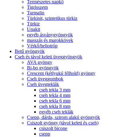
Természetes napkő
Tigrisszem
Turmalin
Türkinit, szintetikus türkiz
Türkiz
Unakit
egyéb ásványgyöngyök
masszás és marokkövek
Vérkő/heliotróp
Betű gyöngyök
Cseh és távol keleti üveggyöngyök
AVA gyöngy
Bi-bo gyöngyök
Crescent (kétlyukú félhold) gyöngy
Cseh üveggombok
Cseh üvegteklák
cseh tekla 3 mm
cseh tekla 4 mm
cseh tekla 6 mm
cseh tekla 8 mm
egyéb cseh teklák
Csepp, dárda, szirom alakú gyöngyök
Csiszolt gyöngy (távol keleti és cseh)
csiszolt bicone
csepp