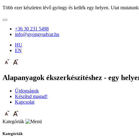
Több ezer készleten lévő gyöngy és kellék egy helyen. Utat mutatunk
+36 30 231 5498
info@gyongyudvar.hu
HU
EN
Alapanyagok ékszerkészítéshez - egy helyen
Újdonságok
Készítsd magad!
Kapcsolat
Kategóriák
Kategóriák