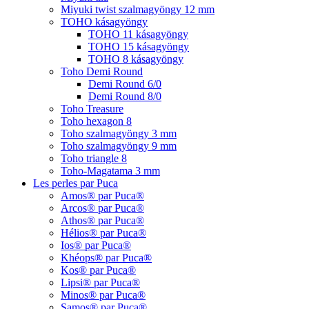
Miyuki twist szalmagyöngy 12 mm
TOHO kásagyöngy
TOHO 11 kásagyöngy
TOHO 15 kásagyöngy
TOHO 8 kásagyöngy
Toho Demi Round
Demi Round 6/0
Demi Round 8/0
Toho Treasure
Toho hexagon 8
Toho szalmagyöngy 3 mm
Toho szalmagyöngy 9 mm
Toho triangle 8
Toho-Magatama 3 mm
Les perles par Puca
Amos® par Puca®
Arcos® par Puca®
Athos® par Puca®
Hélios® par Puca®
Ios® par Puca®
Khéops® par Puca®
Kos® par Puca®
Lipsi® par Puca®
Minos® par Puca®
Samos® par Puca®