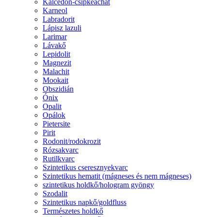
Kalcedon-csipkeachát
Karneol
Labradorit
Lápisz lazuli
Larimar
Lávakő
Lepidolit
Magnezit
Malachit
Mookait
Obszidián
Ónix
Opalit
Opálok
Pietersite
Pirit
Rodonit/rodokrozit
Rózsakvarc
Rutilkvarc
Szintetikus cseresznyekvarc
Szintetikus hematit (mágneses és nem mágneses)
szintetikus holdkő/hologram gyöngy
Szodalit
Szintetikus napkő/goldfluss
Természetes holdkő