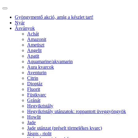
Gyöngymentő akció, amíg a készlet tart!
Nyár
Ásványok
Achát
Amazonit
Ametiszt
Angelit
Apatit
Aquamarine/akvamarin
Aura kvarcok
Aventurin
Citrin
Dioptáz
Fluorit
Füstkvarc
Gránát
Hegyikristály
Hegyikristály utánzatok: roppantott üveggyöngyök
Howlit
Jade
Jade utánzat (préselt törmelékes kvarc)
Jáspis - riolit