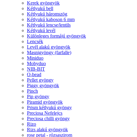
Kerek gyöngyök
Kétlyukú bell
Kétlyukú háromszög
Kétlyukú kaboson 6 mm
Kétlyukú lencse/lentils
Kétlyukú levél
Különleges formájú gyöngyök
Lencsék
Levél alakú gyöngyök
Masnigyöngy (farfalle)
Miniduo
Mobyduo
NIB-BIT
O-bead
Pellet gyöngy
Piggy gyöngyök
Pinch
Pip gyöngy
Piramid gyöngyök
Prism kétlyukú gyöngy
Preciosa Nefelejcs
Preciosa chilli gyöngy
Rizo
Rizs alakú gyöngyök
rose petal - rózsaszirom