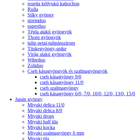
rosetta kétlyukú kabochon
Rulla
Silky gyöngy
stormduo
superduo
Tégla alakú gyöngyök
Thorn gyöngyök
tulip petal-tulipánszirom
Tüskegyöngy-spike
Virág alakú gyöngyök
Wibeduo
Zoliduo
Cseh kásagyöngyök és szalmagyöngyök
cseh kásagyöngy 9/0
cseh kásagyöngy 11/0
cseh szalmagyöngy
cseh kásagyöngy 6/0, 7/0, 10/0, 12/0, 13/0, 15/0
Japán gyöngy
Miyuki delica 11/0
Miyuki delica 8/0
Miyuki drops
Miyuki half tila
Miyuki kocka
Miyuki szalmagyöngy 6 mm
Miyuki tila