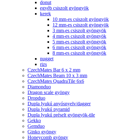
donut
egyéb csiszolt gyöngyök
kerek
10 mm-es csiszolt gyöngyök
12 mm-es csiszolt gyöngyök
3 mm-es csiszolt gyöngyök
4 mm-es csiszolt gyöngyök
5 mm-es csiszolt gyöngyök
6 mm-es csiszolt gyöngyök
8 mm-es csiszolt gyöngyök
nugget
rizs
CzechMates Bar 6 x 2 mm
CzechMates Beam 10 x 3 mm
CzechMates QuadraTile 6x6
Diamonduo
Dragon scale gyöngy
Dropduo
Dupla lyukú anyósnyelv/dagger
Dupla lyukú pyramid
Dupla lyukú préselt gyöngyök-tile
Gekko
Gemduo
Ginko gyöngy
Honeycomb gyöngy