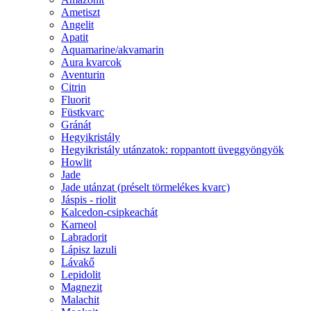
Ametiszt
Angelit
Apatit
Aquamarine/akvamarin
Aura kvarcok
Aventurin
Citrin
Fluorit
Füstkvarc
Gránát
Hegyikristály
Hegyikristály utánzatok: roppantott üveggyöngyök
Howlit
Jade
Jade utánzat (préselt törmelékes kvarc)
Jáspis - riolit
Kalcedon-csipkeachát
Karneol
Labradorit
Lápisz lazuli
Lávakő
Lepidolit
Magnezit
Malachit