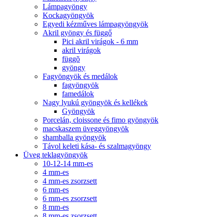
Lámpagyöngy
Kockagyöngyök
Egyedi kézműves lámpagyöngyök
Akril gyöngy és függő
Pici akril virágok - 6 mm
akril virágok
függõ
gyöngy
Fagyöngyök és medálok
fagyöngyök
famedálok
Nagy lyukú gyöngyök és kellékek
Gyöngyök
Porcelán, cloissone és fimo gyöngyök
macskaszem üveggyöngyök
shamballa gyöngyök
Távol keleti kása- és szalmagyöngy
Üveg teklagyöngyök
10-12-14 mm-es
4 mm-es
4 mm-es zsorzsett
6 mm-es
6 mm-es zsorzsett
8 mm-es
8 mm-es zsorzsett