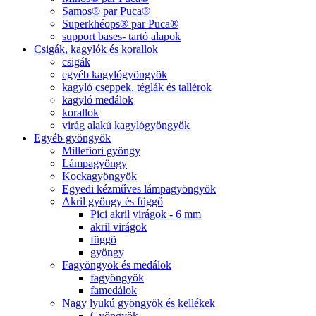
Samos® par Puca®
Superkhéops® par Puca®
support bases- tartó alapok
Csigák, kagylók és korallok
csigák
egyéb kagylógyöngyök
kagyló cseppek, téglák és tallérok
kagyló medálok
korallok
virág alakú kagylógyöngyök
Egyéb gyöngyök
Millefiori gyöngy
Lámpagyöngy
Kockagyöngyök
Egyedi kézműves lámpagyöngyök
Akril gyöngy és függő
Pici akril virágok - 6 mm
akril virágok
függõ
gyöngy
Fagyöngyök és medálok
fagyöngyök
famedálok
Nagy lyukú gyöngyök és kellékek
Gyöngyök