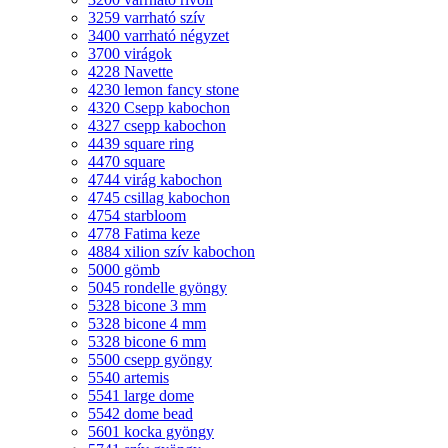
3259 varrható szív
3400 varrható négyzet
3700 virágok
4228 Navette
4230 lemon fancy stone
4320 Csepp kabochon
4327 csepp kabochon
4439 square ring
4470 square
4744 virág kabochon
4745 csillag kabochon
4754 starbloom
4778 Fatima keze
4884 xilion szív kabochon
5000 gömb
5045 rondelle gyöngy
5328 bicone 3 mm
5328 bicone 4 mm
5328 bicone 6 mm
5500 csepp gyöngy
5540 artemis
5541 large dome
5542 dome bead
5601 kocka gyöngy