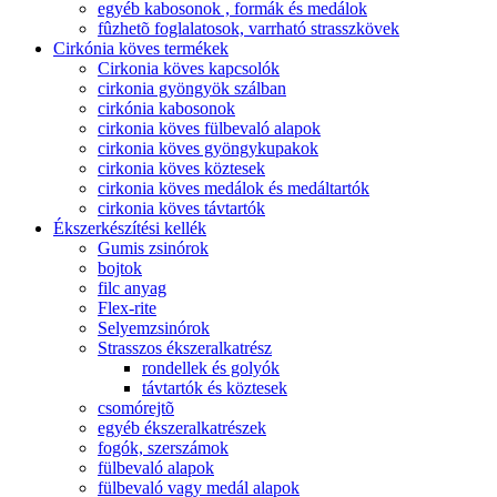
egyéb kabosonok , formák és medálok
fûzhetõ foglalatosok, varrható strasszkövek
Cirkónia köves termékek
Cirkonia köves kapcsolók
cirkonia gyöngyök szálban
cirkónia kabosonok
cirkonia köves fülbevaló alapok
cirkonia köves gyöngykupakok
cirkonia köves köztesek
cirkonia köves medálok és medáltartók
cirkonia köves távtartók
Ékszerkészítési kellék
Gumis zsinórok
bojtok
filc anyag
Flex-rite
Selyemzsinórok
Strasszos ékszeralkatrész
rondellek és golyók
távtartók és köztesek
csomórejtõ
egyéb ékszeralkatrészek
fogók, szerszámok
fülbevaló alapok
fülbevaló vagy medál alapok