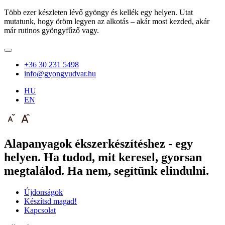
Több ezer készleten lévő gyöngy és kellék egy helyen. Utat
mutatunk, hogy öröm legyen az alkotás – akár most kezded, akár
már rutinos gyöngyfűző vagy.
+36 30 231 5498
info@gyongyudvar.hu
HU
EN
Alapanyagok ékszerkészítéshez - egy
helyen. Ha tudod, mit keresel, gyorsan
megtalálod. Ha nem, segítünk elindulni.
Újdonságok
Készítsd magad!
Kapcsolat