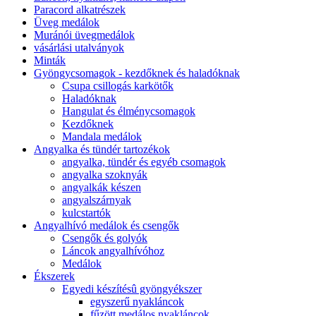
Paracord alkatrészek
Üveg medálok
Muránói üvegmedálok
vásárlási utalványok
Minták
Gyöngycsomagok - kezdőknek és haladóknak
Csupa csillogás karkötők
Haladóknak
Hangulat és élménycsomagok
Kezdőknek
Mandala medálok
Angyalka és tündér tartozékok
angyalka, tündér és egyéb csomagok
angyalka szoknyák
angyalkák készen
angyalszárnyak
kulcstartók
Angyalhívó medálok és csengők
Csengők és golyók
Láncok angyalhívóhoz
Medálok
Ékszerek
Egyedi készítésû gyöngyékszer
egyszerű nyakláncok
fűzött medálos nyakláncok