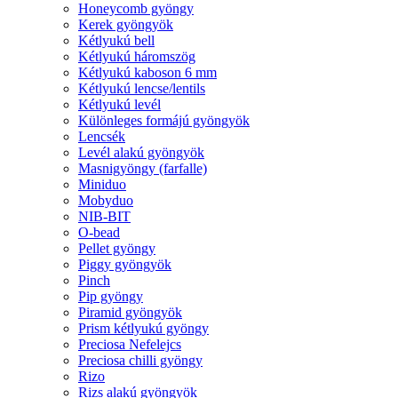
Honeycomb gyöngy
Kerek gyöngyök
Kétlyukú bell
Kétlyukú háromszög
Kétlyukú kaboson 6 mm
Kétlyukú lencse/lentils
Kétlyukú levél
Különleges formájú gyöngyök
Lencsék
Levél alakú gyöngyök
Masnigyöngy (farfalle)
Miniduo
Mobyduo
NIB-BIT
O-bead
Pellet gyöngy
Piggy gyöngyök
Pinch
Pip gyöngy
Piramid gyöngyök
Prism kétlyukú gyöngy
Preciosa Nefelejcs
Preciosa chilli gyöngy
Rizo
Rizs alakú gyöngyök