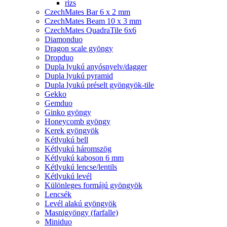
rizs
CzechMates Bar 6 x 2 mm
CzechMates Beam 10 x 3 mm
CzechMates QuadraTile 6x6
Diamonduo
Dragon scale gyöngy
Dropduo
Dupla lyukú anyósnyelv/dagger
Dupla lyukú pyramid
Dupla lyukú préselt gyöngyök-tile
Gekko
Gemduo
Ginko gyöngy
Honeycomb gyöngy
Kerek gyöngyök
Kétlyukú bell
Kétlyukú háromszög
Kétlyukú kaboson 6 mm
Kétlyukú lencse/lentils
Kétlyukú levél
Különleges formájú gyöngyök
Lencsék
Levél alakú gyöngyök
Masnigyöngy (farfalle)
Miniduo