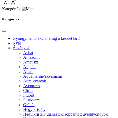
Kategóriák
Kategóriák
Gyöngymentő akció, amíg a készlet tart!
Nyár
Ásványok
Achát
Amazonit
Ametiszt
Angelit
Apatit
Aquamarine/akvamarin
Aura kvarcok
Aventurin
Citrin
Fluorit
Füstkvarc
Gránát
Hegyikristály
Hegyikristály utánzatok: roppantott üveggyöngyök