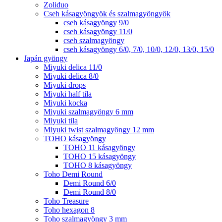
Zoliduo
Cseh kásagyöngyök és szalmagyöngyök
cseh kásagyöngy 9/0
cseh kásagyöngy 11/0
cseh szalmagyöngy
cseh kásagyöngy 6/0, 7/0, 10/0, 12/0, 13/0, 15/0
Japán gyöngy
Miyuki delica 11/0
Miyuki delica 8/0
Miyuki drops
Miyuki half tila
Miyuki kocka
Miyuki szalmagyöngy 6 mm
Miyuki tila
Miyuki twist szalmagyöngy 12 mm
TOHO kásagyöngy
TOHO 11 kásagyöngy
TOHO 15 kásagyöngy
TOHO 8 kásagyöngy
Toho Demi Round
Demi Round 6/0
Demi Round 8/0
Toho Treasure
Toho hexagon 8
Toho szalmagyöngy 3 mm