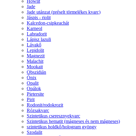
Howlit
Jade
Jade utánzat (préselt törmelékes kvarc)
Jáspis - riolit
Kalcedon-csipkeachát
Karneol
Labradorit
Lápisz lazuli
Lávakő
Lepidolit
Magnezit
Malachit
Mookait
Obszidián
Ónix
Opalit
Opálok
Pietersite
Pirit
Rodonit/rodokrozit
Rózsakvarc
Szintetikus cseresznyekvarc
Szintetikus hematit (mágneses és nem mágneses)
szintetikus holdkő/hologram gyöngy
Szodalit