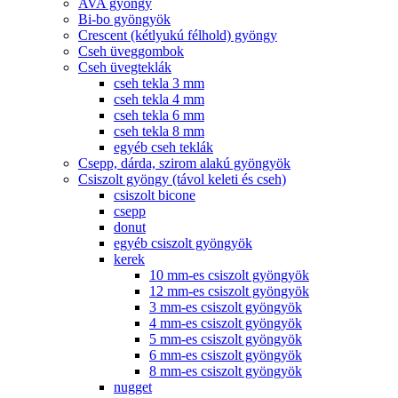
AVA gyöngy
Bi-bo gyöngyök
Crescent (kétlyukú félhold) gyöngy
Cseh üveggombok
Cseh üvegteklák
cseh tekla 3 mm
cseh tekla 4 mm
cseh tekla 6 mm
cseh tekla 8 mm
egyéb cseh teklák
Csepp, dárda, szirom alakú gyöngyök
Csiszolt gyöngy (távol keleti és cseh)
csiszolt bicone
csepp
donut
egyéb csiszolt gyöngyök
kerek
10 mm-es csiszolt gyöngyök
12 mm-es csiszolt gyöngyök
3 mm-es csiszolt gyöngyök
4 mm-es csiszolt gyöngyök
5 mm-es csiszolt gyöngyök
6 mm-es csiszolt gyöngyök
8 mm-es csiszolt gyöngyök
nugget