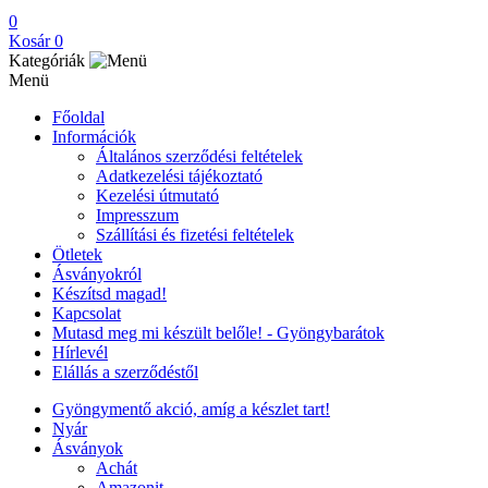
0
Kosár
0
Kategóriák
Menü
Főoldal
Információk
Általános szerződési feltételek
Adatkezelési tájékoztató
Kezelési útmutató
Impresszum
Szállítási és fizetési feltételek
Ötletek
Ásványokról
Készítsd magad!
Kapcsolat
Mutasd meg mi készült belőle! - Gyöngybarátok
Hírlevél
Elállás a szerződéstől
Gyöngymentő akció, amíg a készlet tart!
Nyár
Ásványok
Achát
Amazonit