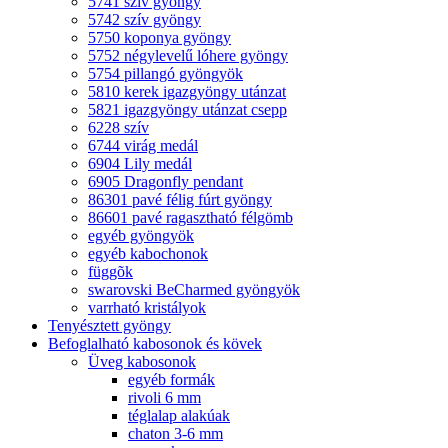
5741 szív gyöngy
5742 szív gyöngy
5750 koponya gyöngy
5752 négylevelű lóhere gyöngy
5754 pillangó gyöngyök
5810 kerek igazgyöngy utánzat
5821 igazgyöngy utánzat csepp
6228 szív
6744 virág medál
6904 Lily medál
6905 Dragonfly pendant
86301 pavé félig fúrt gyöngy
86601 pavé ragasztható félgömb
egyéb gyöngyök
egyéb kabochonok
függõk
swarovski BeCharmed gyöngyök
varrható kristályok
Tenyésztett gyöngy
Befoglalható kabosonok és kövek
Üveg kabosonok
egyéb formák
rivoli 6 mm
téglalap alakúak
chaton 3-6 mm