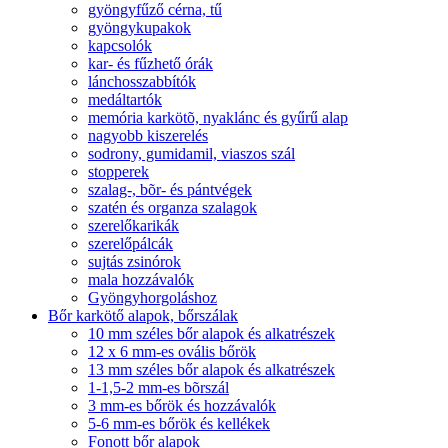
gyöngyfűző cérna, tű
gyöngykupakok
kapcsolók
kar- és fűzhető órák
lánchosszabbítók
medáltartók
memória karkötõ, nyaklánc és gyűrű alap
nagyobb kiszerelés
sodrony, gumidamil, viaszos szál
stopperek
szalag-, bõr- és pántvégek
szatén és organza szalagok
szerelőkarikák
szerelőpálcák
sujtás zsinórok
mala hozzávalók
Gyöngyhorgoláshoz
Bőr karkötő alapok, bőrszálak
10 mm széles bőr alapok és alkatrészek
12 x 6 mm-es ovális bőrök
13 mm széles bőr alapok és alkatrészek
1-1,5-2 mm-es bõrszál
3 mm-es bőrök és hozzávalók
5-6 mm-es bőrök és kellékek
Fonott bőr alapok