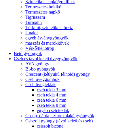
Szintetikus napkő/goldfluss
Természetes holdkő
Természetes napkő
Tigrisszem
Turmalin
Türkinit, szintetikus türkiz
Unakit
egyéb ásványgyöngyök
masszás és marokkövek
Vérkő/heliotróp
Betű gyöngyök
Cseh és távol keleti üveggyöngyök
AVA gyöngy
Bi-bo gyöngyök
Crescent (kétlyukú félhold) gyöngy
Cseh üveggombok
Cseh üvegteklák
cseh tekla 3 mm
cseh tekla 4 mm
cseh tekla 6 mm
cseh tekla 8 mm
egyéb cseh teklák
Csepp, dárda, szirom alakú gyöngyök
Csiszolt gyöngy (távol keleti és cseh)
csiszolt bicone