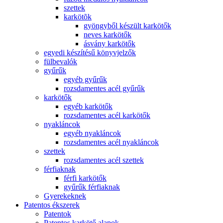
szettek
karkötõk
gyöngyből készült karkötők
neves karkötők
ásvány karkötők
egyedi készítésű könyvjelzők
fülbevalók
gyűrűk
egyéb gyűrűk
rozsdamentes acél gyűrűk
karkötők
egyéb karkötők
rozsdamentes acél karkötők
nyakláncok
egyéb nyakláncok
rozsdamentes acél nyakláncok
szettek
rozsdamentes acél szettek
férfiaknak
férfi karkötők
gyűrűk férfiaknak
Gyerekeknek
Patentos ékszerek
Patentok
Patentos karkötő alapok