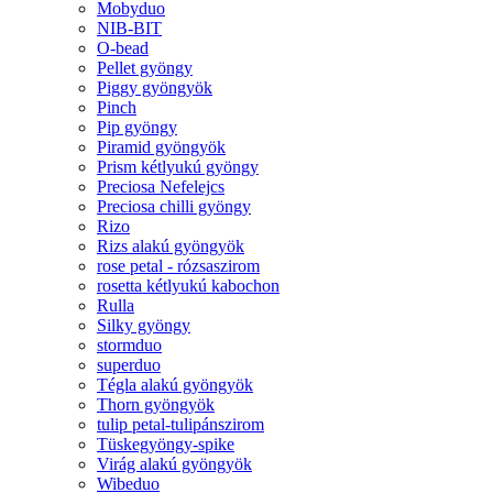
Mobyduo
NIB-BIT
O-bead
Pellet gyöngy
Piggy gyöngyök
Pinch
Pip gyöngy
Piramid gyöngyök
Prism kétlyukú gyöngy
Preciosa Nefelejcs
Preciosa chilli gyöngy
Rizo
Rizs alakú gyöngyök
rose petal - rózsaszirom
rosetta kétlyukú kabochon
Rulla
Silky gyöngy
stormduo
superduo
Tégla alakú gyöngyök
Thorn gyöngyök
tulip petal-tulipánszirom
Tüskegyöngy-spike
Virág alakú gyöngyök
Wibeduo