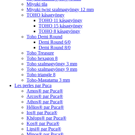
Miyuki tila
Miyuki twist szalmagyöngy 12 mm
TOHO kásagyöngy
TOHO 11 kásagyöngy
TOHO 15 kásagyöngy
TOHO 8 kásagyöngy
Toho Demi Round
Demi Round 6/0
Demi Round 8/0
Toho Treasure
Toho hexagon 8
Toho szalmagyöngy 3 mm
Toho szalmagyöngy 9 mm
Toho triangle 8
Toho-Magatama 3 mm
Les perles par Puca
Amos® par Puca®
Arcos® par Puca®
Athos® par Puca®
Hélios® par Puca®
Ios® par Puca®
Khéops® par Puca®
Kos® par Puca®
Lipsi® par Puca®
Minos® par Puca®