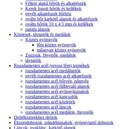
Félkör alakú bőrök és alkatrészek
Kerek fonott bőrök és kellékek
egyéb alkatrészek bőrhöz
ovális bőr karkötő alapok és alkatrészek
ovális bőrök 10 x 4,5 mm és kellékek
parafa alapok
Köztesek, távtartók és medálok
Köztes gyöngyök
fém köztes gyöngyök
mûanyag köztes gyöngyök
Zsuzsuk, fityegők, medálok
távtartók
Rozsdamentes acél (orvosi fém) termékek
rozsdamentes acél medáltartók
egyéb rozsdamentes acél alkatrészek
rozsdamentes acél bőrvég, pántvég
rozsdamentes acél fülbevaló alapok
rozsdamentes acél gyöngykupakok
rozsdamentes acél kapcsolók
rozsdamentes acél köztesek
rozsdamentes acél láncok
rozsdamentes acél medálok, figyegők
Drótékszerekhez drótok
Ékszerdobozok, ajándéktasakok, gyöngytartó dobozok
Láncok, nyaklánc, karkötő alapok