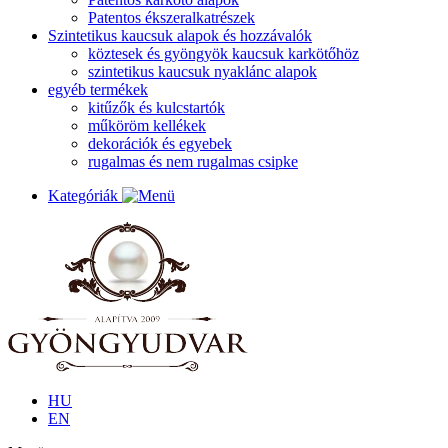
Patentos ékszeralkatrészek
Szintetikus kaucsuk alapok és hozzávalók
köztesek és gyöngyök kaucsuk karkötőhöz
szintetikus kaucsuk nyaklánc alapok
egyéb termékek
kitűzők és kulcstartók
műköröm kellékek
dekorációk és egyebek
rugalmas és nem rugalmas csipke
Kategóriák
HU
EN