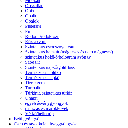
Mookait
Obszidián
Ónix
Opalit
Opálok
Pietersite
Pirit
Rodonit/rodokrozit
Rózsakvarc
Szintetikus cseresznyekvarc
Szintetikus hematit (mágneses és nem mágneses)
szintetikus holdkő/hologram gyöngy
Szodalit
Szintetikus napkő/goldfluss
Természetes holdkő
Természetes napkő
Tigrisszem
Turmalin
Türkinit, szintetikus türkiz
Unakit
egyéb ásványgyöngyök
masszás és marokkövek
Vérkő/heliotróp
Betű gyöngyök
Cseh és távol keleti üveggyöngyök