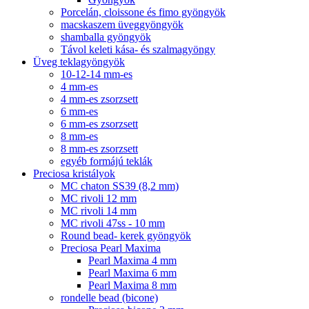
Porcelán, cloissone és fimo gyöngyök
macskaszem üveggyöngyök
shamballa gyöngyök
Távol keleti kása- és szalmagyöngy
Üveg teklagyöngyök
10-12-14 mm-es
4 mm-es
4 mm-es zsorzsett
6 mm-es
6 mm-es zsorzsett
8 mm-es
8 mm-es zsorzsett
egyéb formájú teklák
Preciosa kristályok
MC chaton SS39 (8,2 mm)
MC rivoli 12 mm
MC rivoli 14 mm
MC rivoli 47ss - 10 mm
Round bead- kerek gyöngyök
Preciosa Pearl Maxima
Pearl Maxima 4 mm
Pearl Maxima 6 mm
Pearl Maxima 8 mm
rondelle bead (bicone)