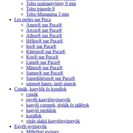
Toho szalmagyöngy 9 mm
Toho triangle 8
Toho-Magatama 3 mm
Les perles par Puca
Amos® par Puca®
Arcos® par Puca®
Athos® par Puca®
Hélios® par Puca®
Ios® par Puca®
Khéops® par Puca®
Kos® par Puca®
Lipsi® par Puca®
Minos® par Puca®
Samos® par Puca®
Superkhéops® par Puca®
support bases- tartó alapok
Csigák, kagylók és korallok
csigák
egyéb kagylógyöngyök
kagyló cseppek, téglák és tallérok
kagyló medálok
korallok
virág alakú kagylógyöngyök
Egyéb gyöngyök
Millefiori gyöngy