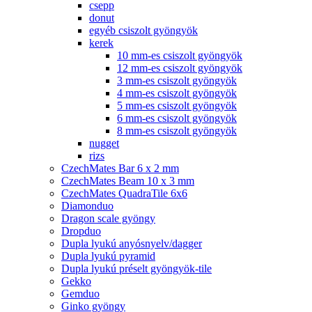
csepp
donut
egyéb csiszolt gyöngyök
kerek
10 mm-es csiszolt gyöngyök
12 mm-es csiszolt gyöngyök
3 mm-es csiszolt gyöngyök
4 mm-es csiszolt gyöngyök
5 mm-es csiszolt gyöngyök
6 mm-es csiszolt gyöngyök
8 mm-es csiszolt gyöngyök
nugget
rizs
CzechMates Bar 6 x 2 mm
CzechMates Beam 10 x 3 mm
CzechMates QuadraTile 6x6
Diamonduo
Dragon scale gyöngy
Dropduo
Dupla lyukú anyósnyelv/dagger
Dupla lyukú pyramid
Dupla lyukú préselt gyöngyök-tile
Gekko
Gemduo
Ginko gyöngy