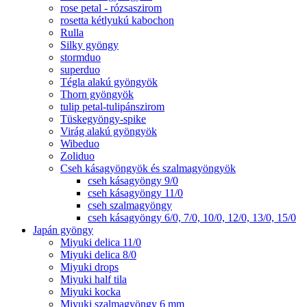
rose petal - rózsaszirom
rosetta kétlyukú kabochon
Rulla
Silky gyöngy
stormduo
superduo
Tégla alakú gyöngyök
Thorn gyöngyök
tulip petal-tulipánszirom
Tüskegyöngy-spike
Virág alakú gyöngyök
Wibeduo
Zoliduo
Cseh kásagyöngyök és szalmagyöngyök
cseh kásagyöngy 9/0
cseh kásagyöngy 11/0
cseh szalmagyöngy
cseh kásagyöngy 6/0, 7/0, 10/0, 12/0, 13/0, 15/0
Japán gyöngy
Miyuki delica 11/0
Miyuki delica 8/0
Miyuki drops
Miyuki half tila
Miyuki kocka
Miyuki szalmagyöngy 6 mm