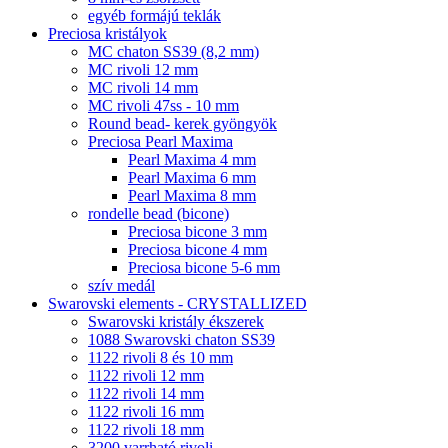
egyéb formájú teklák
Preciosa kristályok
MC chaton SS39 (8,2 mm)
MC rivoli 12 mm
MC rivoli 14 mm
MC rivoli 47ss - 10 mm
Round bead- kerek gyöngyök
Preciosa Pearl Maxima
Pearl Maxima 4 mm
Pearl Maxima 6 mm
Pearl Maxima 8 mm
rondelle bead (bicone)
Preciosa bicone 3 mm
Preciosa bicone 4 mm
Preciosa bicone 5-6 mm
szív medál
Swarovski elements - CRYSTALLIZED
Swarovski kristály ékszerek
1088 Swarovski chaton SS39
1122 rivoli 8 és 10 mm
1122 rivoli 12 mm
1122 rivoli 14 mm
1122 rivoli 16 mm
1122 rivoli 18 mm
3200 varrható rivoli