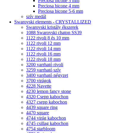
Preciosa bicone 3 mm
Preciosa bicone 4 mm
Preciosa bicone 5-6 mm
szív medál
Swarovski elements - CRYSTALLIZED
Swarovski kristály ékszerek
1088 Swarovski chaton SS39
1122 rivoli 8 és 10 mm
1122 rivoli 12 mm
1122 rivoli 14 mm
1122 rivoli 16 mm
1122 rivoli 18 mm
3200 varrható rivoli
3259 varrható szív
3400 varrható négyzet
3700 virágok
4228 Navette
4230 lemon fancy stone
4320 Csepp kabochon
4327 csepp kabochon
4439 square ring
4470 square
4744 virág kabochon
4745 csillag kabochon
4754 starbloom