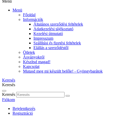
Menü
Menü
Főoldal
Információk
Általános szerződési feltételek
Adatkezelési tájékoztató
Kezelési útmutató
Impresszum
Szállítási és fizetési feltételek
Elállás a szerződéstől
Ötletek
Ásványokról
Készítsd magad!
Kapcsolat
Mutasd meg mi készült belőle! - Gyöngybarátok
Keresés
Keresés
Keresés
Fiókom
Bejelentkezés
Regisztráció