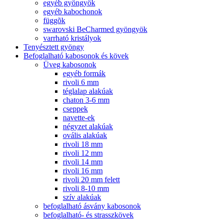
egyéb gyöngyök
egyéb kabochonok
függõk
swarovski BeCharmed gyöngyök
varrható kristályok
Tenyésztett gyöngy
Befoglalható kabosonok és kövek
Üveg kabosonok
egyéb formák
rivoli 6 mm
téglalap alakúak
chaton 3-6 mm
cseppek
navette-ek
négyzet alakúak
ovális alakúak
rivoli 18 mm
rivoli 12 mm
rivoli 14 mm
rivoli 16 mm
rivoli 20 mm felett
rivoli 8-10 mm
szív alakúak
befoglalható ásvány kabosonok
befoglalható- és strasszkövek