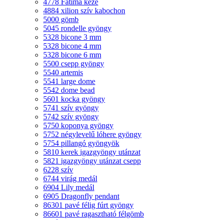
4778 Fatima keze
4884 xilion szív kabochon
5000 gömb
5045 rondelle gyöngy
5328 bicone 3 mm
5328 bicone 4 mm
5328 bicone 6 mm
5500 csepp gyöngy
5540 artemis
5541 large dome
5542 dome bead
5601 kocka gyöngy
5741 szív gyöngy
5742 szív gyöngy
5750 koponya gyöngy
5752 négylevelű lóhere gyöngy
5754 pillangó gyöngyök
5810 kerek igazgyöngy utánzat
5821 igazgyöngy utánzat csepp
6228 szív
6744 virág medál
6904 Lily medál
6905 Dragonfly pendant
86301 pavé félig fúrt gyöngy
86601 pavé ragasztható félgömb