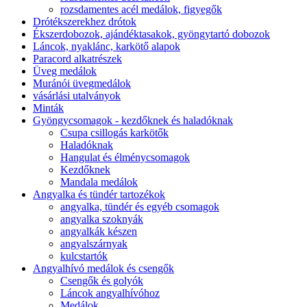
rozsdamentes acél medálok, figyegők
Drótékszerekhez drótok
Ékszerdobozok, ajándéktasakok, gyöngytartó dobozok
Láncok, nyaklánc, karkötő alapok
Paracord alkatrészek
Üveg medálok
Muránói üvegmedálok
vásárlási utalványok
Minták
Gyöngycsomagok - kezdőknek és haladóknak
Csupa csillogás karkötők
Haladóknak
Hangulat és élménycsomagok
Kezdőknek
Mandala medálok
Angyalka és tündér tartozékok
angyalka, tündér és egyéb csomagok
angyalka szoknyák
angyalkák készen
angyalszárnyak
kulcstartók
Angyalhívó medálok és csengők
Csengők és golyók
Láncok angyalhívóhoz
Medálok