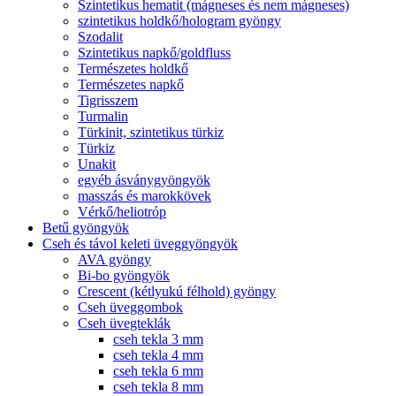
Szintetikus hematit (mágneses és nem mágneses)
szintetikus holdkő/hologram gyöngy
Szodalit
Szintetikus napkő/goldfluss
Természetes holdkő
Természetes napkő
Tigrisszem
Turmalin
Türkinit, szintetikus türkiz
Türkiz
Unakit
egyéb ásványgyöngyök
masszás és marokkövek
Vérkő/heliotróp
Betű gyöngyök
Cseh és távol keleti üveggyöngyök
AVA gyöngy
Bi-bo gyöngyök
Crescent (kétlyukú félhold) gyöngy
Cseh üveggombok
Cseh üvegteklák
cseh tekla 3 mm
cseh tekla 4 mm
cseh tekla 6 mm
cseh tekla 8 mm