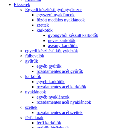
Ékszerek
Egyedi készítésû gyöngyékszer
egyszerű nyakláncok
fűzött medálos nyakláncok
szettek
karkötõk
gyöngyből készült karkötők
neves karkötők
ásvány karkötők
egyedi készítésű könyvjelzők
fülbevalók
gyűrűk
egyéb gyűrűk
rozsdamentes acél gyűrűk
karkötők
egyéb karkötők
rozsdamentes acél karkötők
nyakláncok
egyéb nyakláncok
rozsdamentes acél nyakláncok
szettek
rozsdamentes acél szettek
férfiaknak
férfi karkötők
gyűrűk férfiaknak