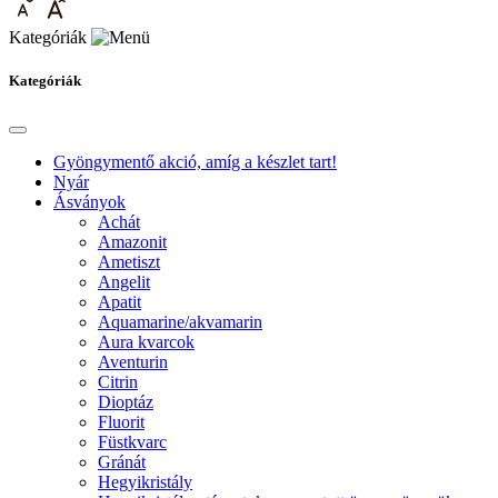
Kategóriák
Kategóriák
Gyöngymentő akció, amíg a készlet tart!
Nyár
Ásványok
Achát
Amazonit
Ametiszt
Angelit
Apatit
Aquamarine/akvamarin
Aura kvarcok
Aventurin
Citrin
Dioptáz
Fluorit
Füstkvarc
Gránát
Hegyikristály