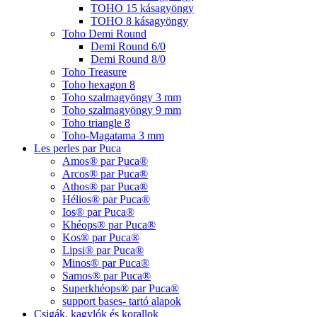
TOHO 15 kásagyöngy
TOHO 8 kásagyöngy
Toho Demi Round
Demi Round 6/0
Demi Round 8/0
Toho Treasure
Toho hexagon 8
Toho szalmagyöngy 3 mm
Toho szalmagyöngy 9 mm
Toho triangle 8
Toho-Magatama 3 mm
Les perles par Puca
Amos® par Puca®
Arcos® par Puca®
Athos® par Puca®
Hélios® par Puca®
Ios® par Puca®
Khéops® par Puca®
Kos® par Puca®
Lipsi® par Puca®
Minos® par Puca®
Samos® par Puca®
Superkhéops® par Puca®
support bases- tartó alapok
Csigák, kagylók és korallok