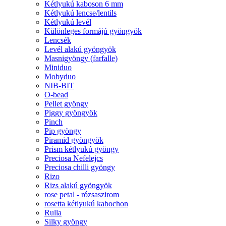
Kétlyukú kaboson 6 mm
Kétlyukú lencse/lentils
Kétlyukú levél
Különleges formájú gyöngyök
Lencsék
Levél alakú gyöngyök
Masnigyöngy (farfalle)
Miniduo
Mobyduo
NIB-BIT
O-bead
Pellet gyöngy
Piggy gyöngyök
Pinch
Pip gyöngy
Piramid gyöngyök
Prism kétlyukú gyöngy
Preciosa Nefelejcs
Preciosa chilli gyöngy
Rizo
Rizs alakú gyöngyök
rose petal - rózsaszirom
rosetta kétlyukú kabochon
Rulla
Silky gyöngy