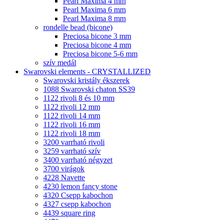
Pearl Maxima 4 mm
Pearl Maxima 6 mm
Pearl Maxima 8 mm
rondelle bead (bicone)
Preciosa bicone 3 mm
Preciosa bicone 4 mm
Preciosa bicone 5-6 mm
szív medál
Swarovski elements - CRYSTALLIZED
Swarovski kristály ékszerek
1088 Swarovski chaton SS39
1122 rivoli 8 és 10 mm
1122 rivoli 12 mm
1122 rivoli 14 mm
1122 rivoli 16 mm
1122 rivoli 18 mm
3200 varrható rivoli
3259 varrható szív
3400 varrható négyzet
3700 virágok
4228 Navette
4230 lemon fancy stone
4320 Csepp kabochon
4327 csepp kabochon
4439 square ring