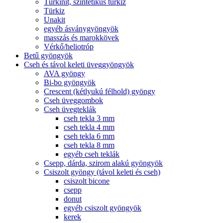
Türkinit, szintetikus türkiz
Türkiz
Unakit
egyéb ásványgyöngyök
masszás és marokkövek
Vérkő/heliotróp
Betű gyöngyök
Cseh és távol keleti üveggyöngyök
AVA gyöngy
Bi-bo gyöngyök
Crescent (kétlyukú félhold) gyöngy
Cseh üveggombok
Cseh üvegteklák
cseh tekla 3 mm
cseh tekla 4 mm
cseh tekla 6 mm
cseh tekla 8 mm
egyéb cseh teklák
Csepp, dárda, szirom alakú gyöngyök
Csiszolt gyöngy (távol keleti és cseh)
csiszolt bicone
csepp
donut
egyéb csiszolt gyöngyök
kerek