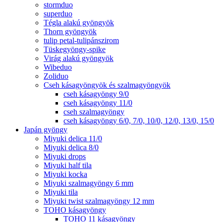
stormduo
superduo
Tégla alakú gyöngyök
Thorn gyöngyök
tulip petal-tulipánszirom
Tüskegyöngy-spike
Virág alakú gyöngyök
Wibeduo
Zoliduo
Cseh kásagyöngyök és szalmagyöngyök
cseh kásagyöngy 9/0
cseh kásagyöngy 11/0
cseh szalmagyöngy
cseh kásagyöngy 6/0, 7/0, 10/0, 12/0, 13/0, 15/0
Japán gyöngy
Miyuki delica 11/0
Miyuki delica 8/0
Miyuki drops
Miyuki half tila
Miyuki kocka
Miyuki szalmagyöngy 6 mm
Miyuki tila
Miyuki twist szalmagyöngy 12 mm
TOHO kásagyöngy
TOHO 11 kásagyöngy