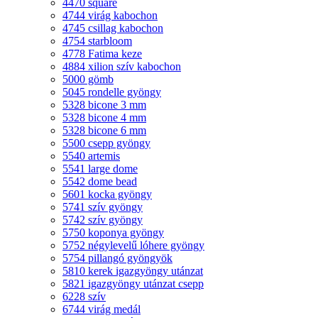
4470 square
4744 virág kabochon
4745 csillag kabochon
4754 starbloom
4778 Fatima keze
4884 xilion szív kabochon
5000 gömb
5045 rondelle gyöngy
5328 bicone 3 mm
5328 bicone 4 mm
5328 bicone 6 mm
5500 csepp gyöngy
5540 artemis
5541 large dome
5542 dome bead
5601 kocka gyöngy
5741 szív gyöngy
5742 szív gyöngy
5750 koponya gyöngy
5752 négylevelű lóhere gyöngy
5754 pillangó gyöngyök
5810 kerek igazgyöngy utánzat
5821 igazgyöngy utánzat csepp
6228 szív
6744 virág medál