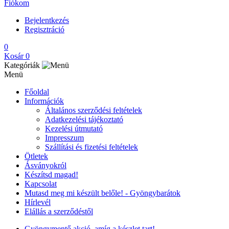
Fiókom
Bejelentkezés
Regisztráció
0
Kosár
0
Kategóriák
Menü
Főoldal
Információk
Általános szerződési feltételek
Adatkezelési tájékoztató
Kezelési útmutató
Impresszum
Szállítási és fizetési feltételek
Ötletek
Ásványokról
Készítsd magad!
Kapcsolat
Mutasd meg mi készült belőle! - Gyöngybarátok
Hírlevél
Elállás a szerződéstől
Gyöngymentő akció, amíg a készlet tart!