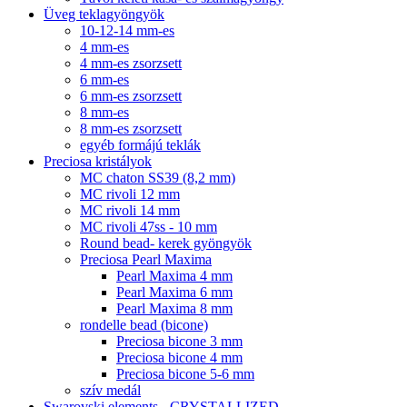
Üveg teklagyöngyök
10-12-14 mm-es
4 mm-es
4 mm-es zsorzsett
6 mm-es
6 mm-es zsorzsett
8 mm-es
8 mm-es zsorzsett
egyéb formájú teklák
Preciosa kristályok
MC chaton SS39 (8,2 mm)
MC rivoli 12 mm
MC rivoli 14 mm
MC rivoli 47ss - 10 mm
Round bead- kerek gyöngyök
Preciosa Pearl Maxima
Pearl Maxima 4 mm
Pearl Maxima 6 mm
Pearl Maxima 8 mm
rondelle bead (bicone)
Preciosa bicone 3 mm
Preciosa bicone 4 mm
Preciosa bicone 5-6 mm
szív medál
Swarovski elements - CRYSTALLIZED