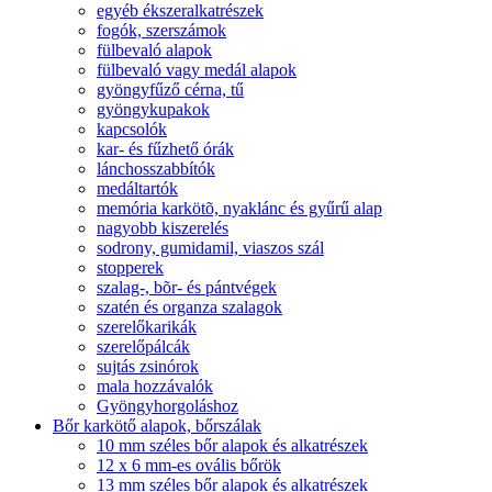
egyéb ékszeralkatrészek
fogók, szerszámok
fülbevaló alapok
fülbevaló vagy medál alapok
gyöngyfűző cérna, tű
gyöngykupakok
kapcsolók
kar- és fűzhető órák
lánchosszabbítók
medáltartók
memória karkötõ, nyaklánc és gyűrű alap
nagyobb kiszerelés
sodrony, gumidamil, viaszos szál
stopperek
szalag-, bõr- és pántvégek
szatén és organza szalagok
szerelőkarikák
szerelőpálcák
sujtás zsinórok
mala hozzávalók
Gyöngyhorgoláshoz
Bőr karkötő alapok, bőrszálak
10 mm széles bőr alapok és alkatrészek
12 x 6 mm-es ovális bőrök
13 mm széles bőr alapok és alkatrészek