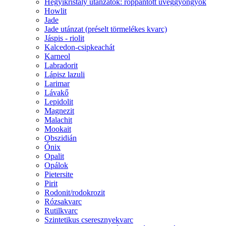
Hegyikristály utánzatok: roppantott üveggyöngyök
Howlit
Jade
Jade utánzat (préselt törmelékes kvarc)
Jáspis - riolit
Kalcedon-csipkeachát
Karneol
Labradorit
Lápisz lazuli
Larimar
Lávakő
Lepidolit
Magnezit
Malachit
Mookait
Obszidián
Ónix
Opalit
Opálok
Pietersite
Pirit
Rodonit/rodokrozit
Rózsakvarc
Rutilkvarc
Szintetikus cseresznyekvarc