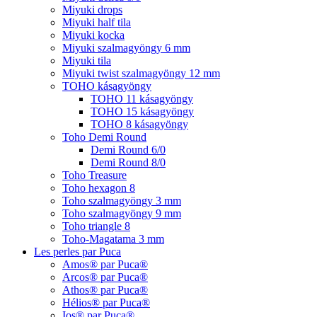
Miyuki drops
Miyuki half tila
Miyuki kocka
Miyuki szalmagyöngy 6 mm
Miyuki tila
Miyuki twist szalmagyöngy 12 mm
TOHO kásagyöngy
TOHO 11 kásagyöngy
TOHO 15 kásagyöngy
TOHO 8 kásagyöngy
Toho Demi Round
Demi Round 6/0
Demi Round 8/0
Toho Treasure
Toho hexagon 8
Toho szalmagyöngy 3 mm
Toho szalmagyöngy 9 mm
Toho triangle 8
Toho-Magatama 3 mm
Les perles par Puca
Amos® par Puca®
Arcos® par Puca®
Athos® par Puca®
Hélios® par Puca®
Ios® par Puca®