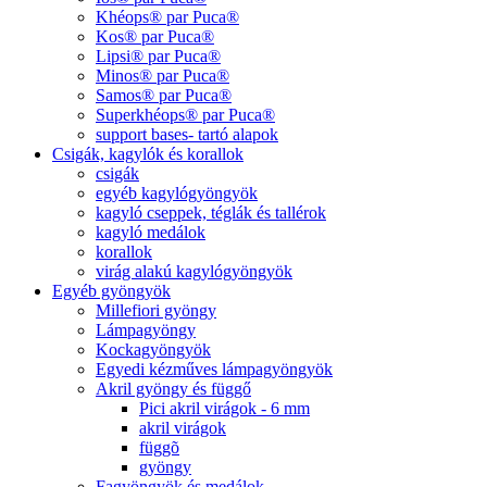
Khéops® par Puca®
Kos® par Puca®
Lipsi® par Puca®
Minos® par Puca®
Samos® par Puca®
Superkhéops® par Puca®
support bases- tartó alapok
Csigák, kagylók és korallok
csigák
egyéb kagylógyöngyök
kagyló cseppek, téglák és tallérok
kagyló medálok
korallok
virág alakú kagylógyöngyök
Egyéb gyöngyök
Millefiori gyöngy
Lámpagyöngy
Kockagyöngyök
Egyedi kézműves lámpagyöngyök
Akril gyöngy és függő
Pici akril virágok - 6 mm
akril virágok
függõ
gyöngy
Fagyöngyök és medálok