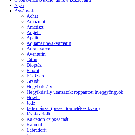
Nyár
Ásványok
Achát
Amazonit
Ametiszt
Angelit
Apatit
Aquamarine/akvamarin
Aura kvarcok
Aventurin
Citrin
Dioptáz
Fluorit
Füstkvarc
Gránát
Hegyikristály
Hegyikristály utánzatok: roppantott üveggyöngyök
Howlit
Jade
Jade utánzat (préselt törmelékes kvarc)
Jáspis - riolit
Kalcedon-csipkeachát
Karneol
Labradorit