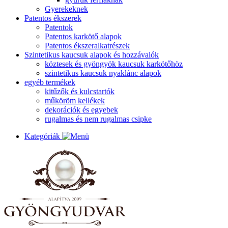
Gyerekeknek
Patentos ékszerek
Patentok
Patentos karkötő alapok
Patentos ékszeralkatrészek
Szintetikus kaucsuk alapok és hozzávalók
köztesek és gyöngyök kaucsuk karkötőhöz
szintetikus kaucsuk nyaklánc alapok
egyéb termékek
kitűzők és kulcstartók
műköröm kellékek
dekorációk és egyebek
rugalmas és nem rugalmas csipke
Kategóriák