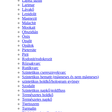
Lápisz lazuli
Larimar
Lávakő
Lepidolit
Magnezit
Malachit
Mookait
Obszidián
Ónix
Opalit
Opálok
Pietersite
Pirit
Rodonit/rodokrozit
Rózsakvarc
Rutilkvarc
Szintetikus cseresznyekvarc
Szintetikus hematit (mágneses és nem mágneses)
szintetikus holdkő/hologram gyöngy
Szodalit
Szintetikus napkő/goldfluss
Természetes holdkő
Természetes napkő
Tigrisszem
Turmalin