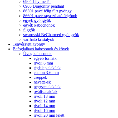
6904 Lily medál
6905 Dragonfly pendant
86301 pavé félig fúrt gyöngy
86601 pavé ragasztható félgömb
egyéb gyöngyök
egyéb kabochonok
függõk
swarovski BeCharmed gyöngyök
varrható kristályok
Tenyésztett gyöngy
Befoglalható kabosonok és kövek
Üveg kabosonok
egyéb formák
rivoli 6 mm
téglalap alakúak
chaton 3-6 mm
cseppek
navette-ek
négyzet alakúak
ovális alakúak
rivoli 18 mm
rivoli 12 mm
rivoli 14 mm
rivoli 16 mm
rivoli 20 mm felett