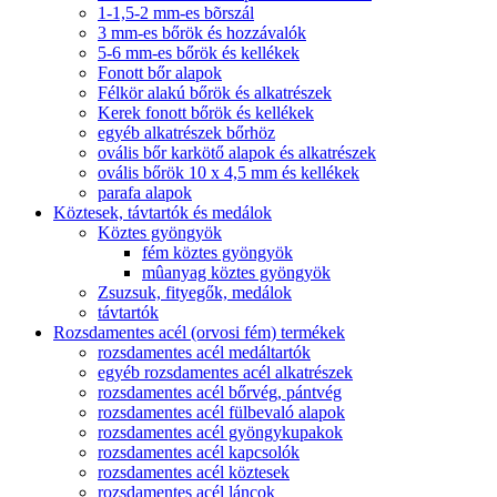
1-1,5-2 mm-es bõrszál
3 mm-es bőrök és hozzávalók
5-6 mm-es bőrök és kellékek
Fonott bőr alapok
Félkör alakú bőrök és alkatrészek
Kerek fonott bőrök és kellékek
egyéb alkatrészek bőrhöz
ovális bőr karkötő alapok és alkatrészek
ovális bőrök 10 x 4,5 mm és kellékek
parafa alapok
Köztesek, távtartók és medálok
Köztes gyöngyök
fém köztes gyöngyök
mûanyag köztes gyöngyök
Zsuzsuk, fityegők, medálok
távtartók
Rozsdamentes acél (orvosi fém) termékek
rozsdamentes acél medáltartók
egyéb rozsdamentes acél alkatrészek
rozsdamentes acél bőrvég, pántvég
rozsdamentes acél fülbevaló alapok
rozsdamentes acél gyöngykupakok
rozsdamentes acél kapcsolók
rozsdamentes acél köztesek
rozsdamentes acél láncok