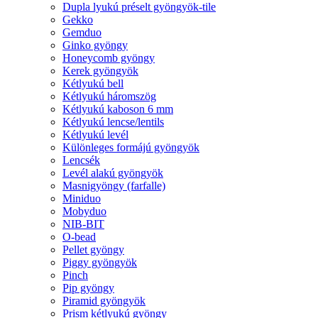
Dupla lyukú préselt gyöngyök-tile
Gekko
Gemduo
Ginko gyöngy
Honeycomb gyöngy
Kerek gyöngyök
Kétlyukú bell
Kétlyukú háromszög
Kétlyukú kaboson 6 mm
Kétlyukú lencse/lentils
Kétlyukú levél
Különleges formájú gyöngyök
Lencsék
Levél alakú gyöngyök
Masnigyöngy (farfalle)
Miniduo
Mobyduo
NIB-BIT
O-bead
Pellet gyöngy
Piggy gyöngyök
Pinch
Pip gyöngy
Piramid gyöngyök
Prism kétlyukú gyöngy