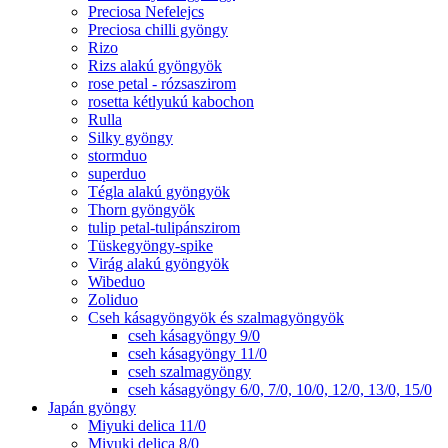
Preciosa Nefelejcs
Preciosa chilli gyöngy
Rizo
Rizs alakú gyöngyök
rose petal - rózsaszirom
rosetta kétlyukú kabochon
Rulla
Silky gyöngy
stormduo
superduo
Tégla alakú gyöngyök
Thorn gyöngyök
tulip petal-tulipánszirom
Tüskegyöngy-spike
Virág alakú gyöngyök
Wibeduo
Zoliduo
Cseh kásagyöngyök és szalmagyöngyök
cseh kásagyöngy 9/0
cseh kásagyöngy 11/0
cseh szalmagyöngy
cseh kásagyöngy 6/0, 7/0, 10/0, 12/0, 13/0, 15/0
Japán gyöngy
Miyuki delica 11/0
Miyuki delica 8/0