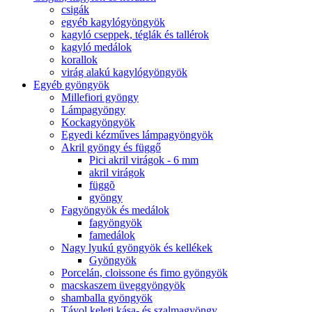
csigák
egyéb kagylógyöngyök
kagyló cseppek, téglák és tallérok
kagyló medálok
korallok
virág alakú kagylógyöngyök
Egyéb gyöngyök
Millefiori gyöngy
Lámpagyöngy
Kockagyöngyök
Egyedi kézműves lámpagyöngyök
Akril gyöngy és függő
Pici akril virágok - 6 mm
akril virágok
függõ
gyöngy
Fagyöngyök és medálok
fagyöngyök
famedálok
Nagy lyukú gyöngyök és kellékek
Gyöngyök
Porcelán, cloissone és fimo gyöngyök
macskaszem üveggyöngyök
shamballa gyöngyök
Távol keleti kása- és szalmagyöngy