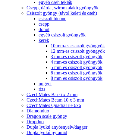
egyéb cseh teklák
Csepp, dárda, szirom alakú gyöngyök
Csiszolt gyöngy (távol keleti és cseh)
csiszolt bicone
csepp
donut
egyéb csiszolt gyöngyök
kerek
10 mm-es csiszolt gyöngyök
12 mm-es csiszolt gyöngyök
3 mm-es csiszolt gyöngyök
4 mm-es csiszolt gyöngyök
5 mm-es csiszolt gyöngyök
6 mm-es csiszolt gyöngyök
8 mm-es csiszolt gyöngyök
nugget
rizs
CzechMates Bar 6 x 2 mm
CzechMates Beam 10 x 3 mm
CzechMates QuadraTile 6x6
Diamonduo
Dragon scale gyöngy
Dropduo
Dupla lyukú anyósnyelv/dagger
Dupla lyukú pyramid