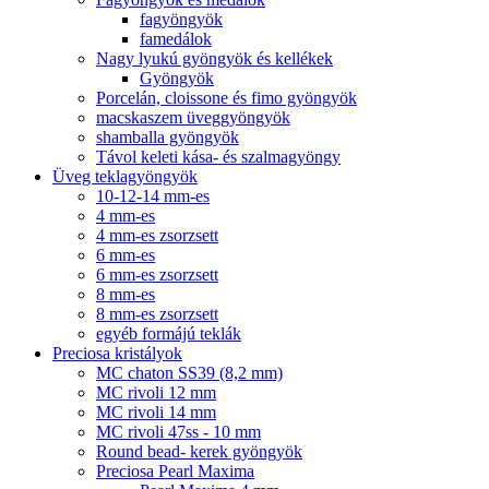
fagyöngyök
famedálok
Nagy lyukú gyöngyök és kellékek
Gyöngyök
Porcelán, cloissone és fimo gyöngyök
macskaszem üveggyöngyök
shamballa gyöngyök
Távol keleti kása- és szalmagyöngy
Üveg teklagyöngyök
10-12-14 mm-es
4 mm-es
4 mm-es zsorzsett
6 mm-es
6 mm-es zsorzsett
8 mm-es
8 mm-es zsorzsett
egyéb formájú teklák
Preciosa kristályok
MC chaton SS39 (8,2 mm)
MC rivoli 12 mm
MC rivoli 14 mm
MC rivoli 47ss - 10 mm
Round bead- kerek gyöngyök
Preciosa Pearl Maxima