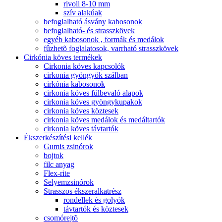
rivoli 8-10 mm
szív alakúak
befoglalható ásvány kabosonok
befoglalható- és strasszkövek
egyéb kabosonok , formák és medálok
fûzhetõ foglalatosok, varrható strasszkövek
Cirkónia köves termékek
Cirkonia köves kapcsolók
cirkonia gyöngyök szálban
cirkónia kabosonok
cirkonia köves fülbevaló alapok
cirkonia köves gyöngykupakok
cirkonia köves köztesek
cirkonia köves medálok és medáltartók
cirkonia köves távtartók
Ékszerkészítési kellék
Gumis zsinórok
bojtok
filc anyag
Flex-rite
Selyemzsinórok
Strasszos ékszeralkatrész
rondellek és golyók
távtartók és köztesek
csomórejtõ