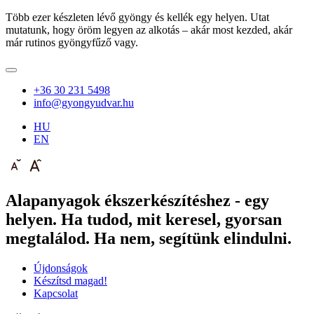
Több ezer készleten lévő gyöngy és kellék egy helyen. Utat
mutatunk, hogy öröm legyen az alkotás – akár most kezded, akár
már rutinos gyöngyfűző vagy.
+36 30 231 5498
info@gyongyudvar.hu
HU
EN
Alapanyagok ékszerkészítéshez - egy
helyen. Ha tudod, mit keresel, gyorsan
megtalálod. Ha nem, segítünk elindulni.
Újdonságok
Készítsd magad!
Kapcsolat