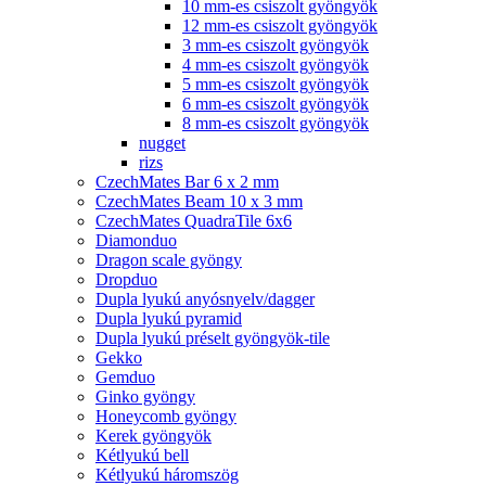
10 mm-es csiszolt gyöngyök
12 mm-es csiszolt gyöngyök
3 mm-es csiszolt gyöngyök
4 mm-es csiszolt gyöngyök
5 mm-es csiszolt gyöngyök
6 mm-es csiszolt gyöngyök
8 mm-es csiszolt gyöngyök
nugget
rizs
CzechMates Bar 6 x 2 mm
CzechMates Beam 10 x 3 mm
CzechMates QuadraTile 6x6
Diamonduo
Dragon scale gyöngy
Dropduo
Dupla lyukú anyósnyelv/dagger
Dupla lyukú pyramid
Dupla lyukú préselt gyöngyök-tile
Gekko
Gemduo
Ginko gyöngy
Honeycomb gyöngy
Kerek gyöngyök
Kétlyukú bell
Kétlyukú háromszög