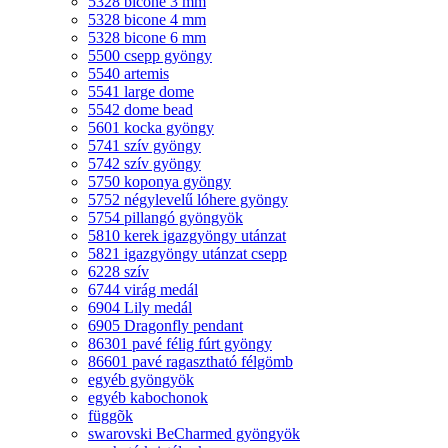
5328 bicone 3 mm
5328 bicone 4 mm
5328 bicone 6 mm
5500 csepp gyöngy
5540 artemis
5541 large dome
5542 dome bead
5601 kocka gyöngy
5741 szív gyöngy
5742 szív gyöngy
5750 koponya gyöngy
5752 négylevelű lóhere gyöngy
5754 pillangó gyöngyök
5810 kerek igazgyöngy utánzat
5821 igazgyöngy utánzat csepp
6228 szív
6744 virág medál
6904 Lily medál
6905 Dragonfly pendant
86301 pavé félig fúrt gyöngy
86601 pavé ragasztható félgömb
egyéb gyöngyök
egyéb kabochonok
függõk
swarovski BeCharmed gyöngyök