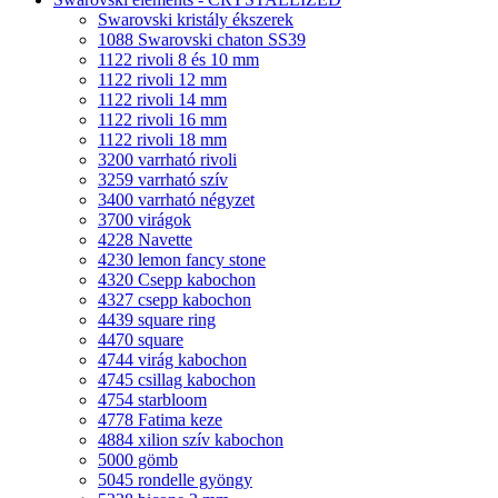
Swarovski kristály ékszerek
1088 Swarovski chaton SS39
1122 rivoli 8 és 10 mm
1122 rivoli 12 mm
1122 rivoli 14 mm
1122 rivoli 16 mm
1122 rivoli 18 mm
3200 varrható rivoli
3259 varrható szív
3400 varrható négyzet
3700 virágok
4228 Navette
4230 lemon fancy stone
4320 Csepp kabochon
4327 csepp kabochon
4439 square ring
4470 square
4744 virág kabochon
4745 csillag kabochon
4754 starbloom
4778 Fatima keze
4884 xilion szív kabochon
5000 gömb
5045 rondelle gyöngy