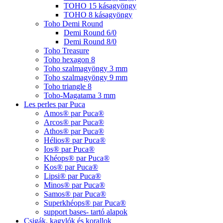
TOHO 15 kásagyöngy
TOHO 8 kásagyöngy
Toho Demi Round
Demi Round 6/0
Demi Round 8/0
Toho Treasure
Toho hexagon 8
Toho szalmagyöngy 3 mm
Toho szalmagyöngy 9 mm
Toho triangle 8
Toho-Magatama 3 mm
Les perles par Puca
Amos® par Puca®
Arcos® par Puca®
Athos® par Puca®
Hélios® par Puca®
Ios® par Puca®
Khéops® par Puca®
Kos® par Puca®
Lipsi® par Puca®
Minos® par Puca®
Samos® par Puca®
Superkhéops® par Puca®
support bases- tartó alapok
Csigák, kagylók és korallok