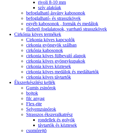
rivoli 8-10 mm
szív alakúak
befoglalható ásvány kabosonok
befoglalható- és strasszkövek
egyéb kabosonok , formák és medálok
fûzhetõ foglalatosok, varrható strasszkövek
Cirkónia köves termékek
Cirkonia köves kapcsolók
cirkonia gyöngyök szálban
cirkónia kabosonok
cirkonia köves fülbevaló alapok
cirkonia köves gyöngykupakok
cirkonia köves köztesek
cirkonia köves medálok és medáltartók
cirkonia köves távtartók
Ékszerkészítési kellék
Gumis zsinórok
bojtok
filc anyag
Flex-rite
Selyemzsinórok
Strasszos ékszeralkatrész
rondellek és golyók
távtartók és köztesek
csomórejtõ