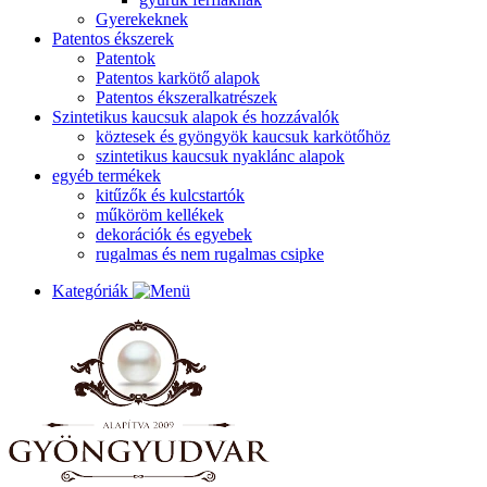
Gyerekeknek
Patentos ékszerek
Patentok
Patentos karkötő alapok
Patentos ékszeralkatrészek
Szintetikus kaucsuk alapok és hozzávalók
köztesek és gyöngyök kaucsuk karkötőhöz
szintetikus kaucsuk nyaklánc alapok
egyéb termékek
kitűzők és kulcstartók
műköröm kellékek
dekorációk és egyebek
rugalmas és nem rugalmas csipke
Kategóriák