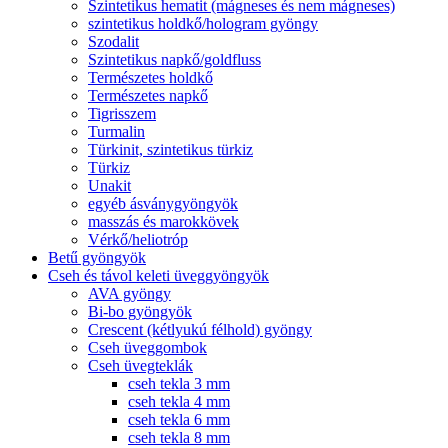
Szintetikus hematit (mágneses és nem mágneses)
szintetikus holdkő/hologram gyöngy
Szodalit
Szintetikus napkő/goldfluss
Természetes holdkő
Természetes napkő
Tigrisszem
Turmalin
Türkinit, szintetikus türkiz
Türkiz
Unakit
egyéb ásványgyöngyök
masszás és marokkövek
Vérkő/heliotróp
Betű gyöngyök
Cseh és távol keleti üveggyöngyök
AVA gyöngy
Bi-bo gyöngyök
Crescent (kétlyukú félhold) gyöngy
Cseh üveggombok
Cseh üvegteklák
cseh tekla 3 mm
cseh tekla 4 mm
cseh tekla 6 mm
cseh tekla 8 mm