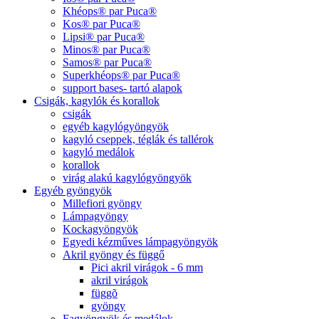
Khéops® par Puca®
Kos® par Puca®
Lipsi® par Puca®
Minos® par Puca®
Samos® par Puca®
Superkhéops® par Puca®
support bases- tartó alapok
Csigák, kagylók és korallok
csigák
egyéb kagylógyöngyök
kagyló cseppek, téglák és tallérok
kagyló medálok
korallok
virág alakú kagylógyöngyök
Egyéb gyöngyök
Millefiori gyöngy
Lámpagyöngy
Kockagyöngyök
Egyedi kézműves lámpagyöngyök
Akril gyöngy és függő
Pici akril virágok - 6 mm
akril virágok
függõ
gyöngy
Fagyöngyök és medálok