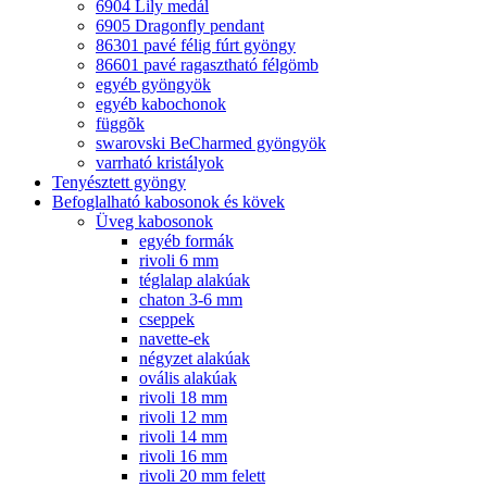
6904 Lily medál
6905 Dragonfly pendant
86301 pavé félig fúrt gyöngy
86601 pavé ragasztható félgömb
egyéb gyöngyök
egyéb kabochonok
függõk
swarovski BeCharmed gyöngyök
varrható kristályok
Tenyésztett gyöngy
Befoglalható kabosonok és kövek
Üveg kabosonok
egyéb formák
rivoli 6 mm
téglalap alakúak
chaton 3-6 mm
cseppek
navette-ek
négyzet alakúak
ovális alakúak
rivoli 18 mm
rivoli 12 mm
rivoli 14 mm
rivoli 16 mm
rivoli 20 mm felett