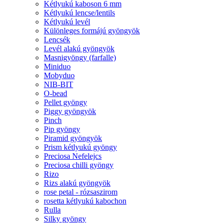
Kétlyukú kaboson 6 mm
Kétlyukú lencse/lentils
Kétlyukú levél
Különleges formájú gyöngyök
Lencsék
Levél alakú gyöngyök
Masnigyöngy (farfalle)
Miniduo
Mobyduo
NIB-BIT
O-bead
Pellet gyöngy
Piggy gyöngyök
Pinch
Pip gyöngy
Piramid gyöngyök
Prism kétlyukú gyöngy
Preciosa Nefelejcs
Preciosa chilli gyöngy
Rizo
Rizs alakú gyöngyök
rose petal - rózsaszirom
rosetta kétlyukú kabochon
Rulla
Silky gyöngy