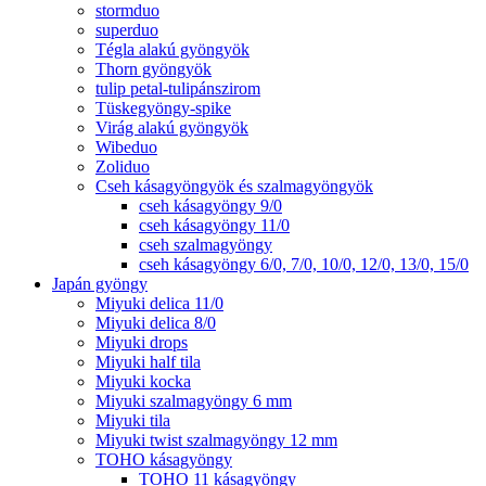
stormduo
superduo
Tégla alakú gyöngyök
Thorn gyöngyök
tulip petal-tulipánszirom
Tüskegyöngy-spike
Virág alakú gyöngyök
Wibeduo
Zoliduo
Cseh kásagyöngyök és szalmagyöngyök
cseh kásagyöngy 9/0
cseh kásagyöngy 11/0
cseh szalmagyöngy
cseh kásagyöngy 6/0, 7/0, 10/0, 12/0, 13/0, 15/0
Japán gyöngy
Miyuki delica 11/0
Miyuki delica 8/0
Miyuki drops
Miyuki half tila
Miyuki kocka
Miyuki szalmagyöngy 6 mm
Miyuki tila
Miyuki twist szalmagyöngy 12 mm
TOHO kásagyöngy
TOHO 11 kásagyöngy