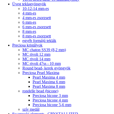
Üveg teklagyöngyök
10-12-14 mm-es
4 mm-es
4 mm-es zsorzsett
6 mm-es
6 mm-es zsorzsett
8 mm-es
8 mm-es zsorzsett
egyéb formájú teklák
Preciosa kristályok
MC chaton SS39 (8,2 mm)
MC rivoli 12 mm
MC rivoli 14 mm
MC rivoli 47ss - 10 mm
Round bead- kerek gyöngyök
Preciosa Pearl Maxima
Pearl Maxima 4 mm
Pearl Maxima 6 mm
Pearl Maxima 8 mm
rondelle bead (bicone)
Preciosa bicone 3 mm
Preciosa bicone 4 mm
Preciosa bicone 5-6 mm
szív medál
Swarovski elements - CRYSTALLIZED