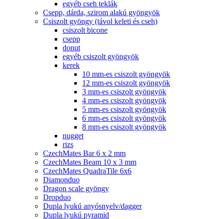
egyéb cseh teklák
Csepp, dárda, szirom alakú gyöngyök
Csiszolt gyöngy (távol keleti és cseh)
csiszolt bicone
csepp
donut
egyéb csiszolt gyöngyök
kerek
10 mm-es csiszolt gyöngyök
12 mm-es csiszolt gyöngyök
3 mm-es csiszolt gyöngyök
4 mm-es csiszolt gyöngyök
5 mm-es csiszolt gyöngyök
6 mm-es csiszolt gyöngyök
8 mm-es csiszolt gyöngyök
nugget
rizs
CzechMates Bar 6 x 2 mm
CzechMates Beam 10 x 3 mm
CzechMates QuadraTile 6x6
Diamonduo
Dragon scale gyöngy
Dropduo
Dupla lyukú anyósnyelv/dagger
Dupla lyukú pyramid