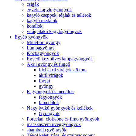
csigák
egyéb kagylógyöngyök
kagyló cseppek, téglák és tallérok
kagyló medálok
korallok
virág alakú kagylógyöngyök
Egyéb gyöngyök
Millefiori gyöngy
Lámpagyöngy
Kockagyöngyök
Egyedi kézműves lámpagyöngyök
Akril gyöngy és függő
Pici akril virágok - 6 mm
akril virágok
függõ
gyöngy
Fagyöngyök és medálok
fagyöngyök
famedálok
Nagy lyukú gyöngyök és kellékek
Gyöngyök
Porcelán, cloissone és fimo gyöngyök
macskaszem üveggyöngyök
shamballa gyöngyök
Távol keleti kása- és szalmagyöngy