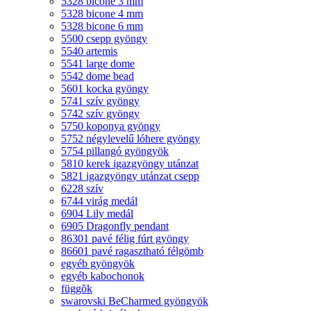
5328 bicone 3 mm
5328 bicone 4 mm
5328 bicone 6 mm
5500 csepp gyöngy
5540 artemis
5541 large dome
5542 dome bead
5601 kocka gyöngy
5741 szív gyöngy
5742 szív gyöngy
5750 koponya gyöngy
5752 négylevelű lóhere gyöngy
5754 pillangó gyöngyök
5810 kerek igazgyöngy utánzat
5821 igazgyöngy utánzat csepp
6228 szív
6744 virág medál
6904 Lily medál
6905 Dragonfly pendant
86301 pavé félig fúrt gyöngy
86601 pavé ragasztható félgömb
egyéb gyöngyök
egyéb kabochonok
függõk
swarovski BeCharmed gyöngyök