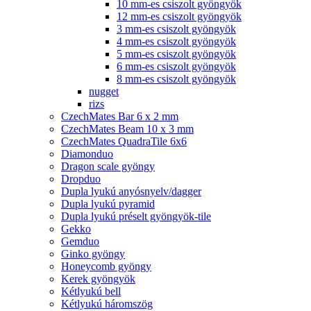
10 mm-es csiszolt gyöngyök
12 mm-es csiszolt gyöngyök
3 mm-es csiszolt gyöngyök
4 mm-es csiszolt gyöngyök
5 mm-es csiszolt gyöngyök
6 mm-es csiszolt gyöngyök
8 mm-es csiszolt gyöngyök
nugget
rizs
CzechMates Bar 6 x 2 mm
CzechMates Beam 10 x 3 mm
CzechMates QuadraTile 6x6
Diamonduo
Dragon scale gyöngy
Dropduo
Dupla lyukú anyósnyelv/dagger
Dupla lyukú pyramid
Dupla lyukú préselt gyöngyök-tile
Gekko
Gemduo
Ginko gyöngy
Honeycomb gyöngy
Kerek gyöngyök
Kétlyukú bell
Kétlyukú háromszög