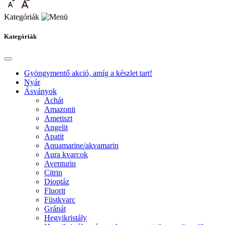
Kategóriák
Kategóriák
Gyöngymentő akció, amíg a készlet tart!
Nyár
Ásványok
Achát
Amazonit
Ametiszt
Angelit
Apatit
Aquamarine/akvamarin
Aura kvarcok
Aventurin
Citrin
Dioptáz
Fluorit
Füstkvarc
Gránát
Hegyikristály