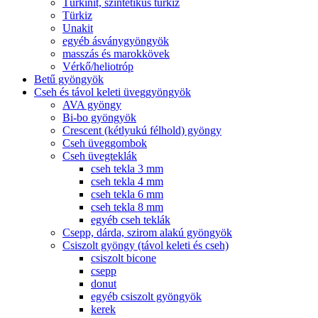
Türkinit, szintetikus türkiz
Türkiz
Unakit
egyéb ásványgyöngyök
masszás és marokkövek
Vérkő/heliotróp
Betű gyöngyök
Cseh és távol keleti üveggyöngyök
AVA gyöngy
Bi-bo gyöngyök
Crescent (kétlyukú félhold) gyöngy
Cseh üveggombok
Cseh üvegteklák
cseh tekla 3 mm
cseh tekla 4 mm
cseh tekla 6 mm
cseh tekla 8 mm
egyéb cseh teklák
Csepp, dárda, szirom alakú gyöngyök
Csiszolt gyöngy (távol keleti és cseh)
csiszolt bicone
csepp
donut
egyéb csiszolt gyöngyök
kerek