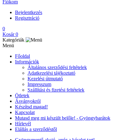
Fiókom
Bejelentkezés
Regisztráció
0
Kosár
0
Kategóriák
Menü
Főoldal
Információk
Általános szerződési feltételek
Adatkezelési tájékoztató
Kezelési útmutató
Impresszum
Szállítási és fizetési feltételek
Ötletek
Ásványokról
Készítsd magad!
Kapcsolat
Mutasd meg mi készült belőle! - Gyöngybarátok
Hírlevél
Elállás a szerződéstől
Gyöngymentő akció, amíg a készlet tart!