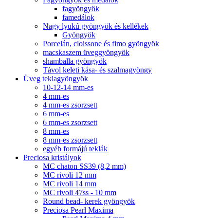
fagyöngyök
famedálok
Nagy lyukú gyöngyök és kellékek
Gyöngyök
Porcelán, cloissone és fimo gyöngyök
macskaszem üveggyöngyök
shamballa gyöngyök
Távol keleti kása- és szalmagyöngy
Üveg teklagyöngyök
10-12-14 mm-es
4 mm-es
4 mm-es zsorzsett
6 mm-es
6 mm-es zsorzsett
8 mm-es
8 mm-es zsorzsett
egyéb formájú teklák
Preciosa kristályok
MC chaton SS39 (8,2 mm)
MC rivoli 12 mm
MC rivoli 14 mm
MC rivoli 47ss - 10 mm
Round bead- kerek gyöngyök
Preciosa Pearl Maxima