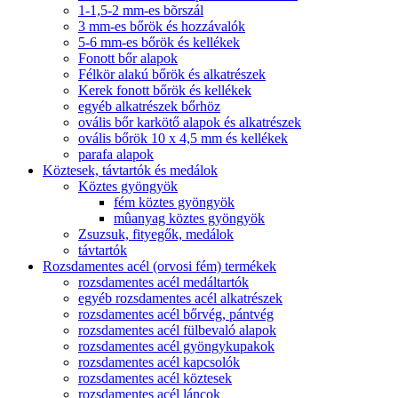
1-1,5-2 mm-es bõrszál
3 mm-es bőrök és hozzávalók
5-6 mm-es bőrök és kellékek
Fonott bőr alapok
Félkör alakú bőrök és alkatrészek
Kerek fonott bőrök és kellékek
egyéb alkatrészek bőrhöz
ovális bőr karkötő alapok és alkatrészek
ovális bőrök 10 x 4,5 mm és kellékek
parafa alapok
Köztesek, távtartók és medálok
Köztes gyöngyök
fém köztes gyöngyök
mûanyag köztes gyöngyök
Zsuzsuk, fityegők, medálok
távtartók
Rozsdamentes acél (orvosi fém) termékek
rozsdamentes acél medáltartók
egyéb rozsdamentes acél alkatrészek
rozsdamentes acél bőrvég, pántvég
rozsdamentes acél fülbevaló alapok
rozsdamentes acél gyöngykupakok
rozsdamentes acél kapcsolók
rozsdamentes acél köztesek
rozsdamentes acél láncok