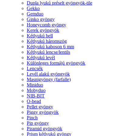
Dupla lyukú préselt gyöngyök-tile
Gekko
Gemduo
Ginko gyöngy
Honeycomb gyöngy
Kerek gyöngyök
Kétlyukú bell
Kétlyukú háromszög
Kétlyukú kaboson 6 mm
Kétlyukú lencse/lentils
Kétlyukú levél
Különleges formájú gyöngyök
Lencsék
Levél alakú gyöngyök
Masnigyöngy (farfalle)
Miniduo
Mobyduo
NIB-BIT
O-bead
Pellet gyöngy
Piggy gyöngyök
Pinch
Pip gyöngy
Piramid gyöngyök
Prism kétlyukú gyöngy