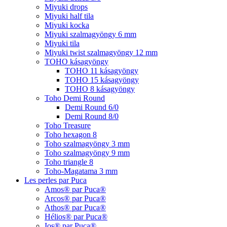
Miyuki drops
Miyuki half tila
Miyuki kocka
Miyuki szalmagyöngy 6 mm
Miyuki tila
Miyuki twist szalmagyöngy 12 mm
TOHO kásagyöngy
TOHO 11 kásagyöngy
TOHO 15 kásagyöngy
TOHO 8 kásagyöngy
Toho Demi Round
Demi Round 6/0
Demi Round 8/0
Toho Treasure
Toho hexagon 8
Toho szalmagyöngy 3 mm
Toho szalmagyöngy 9 mm
Toho triangle 8
Toho-Magatama 3 mm
Les perles par Puca
Amos® par Puca®
Arcos® par Puca®
Athos® par Puca®
Hélios® par Puca®
Ios® par Puca®