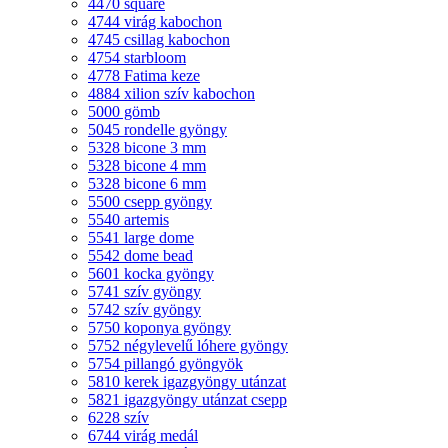
4470 square
4744 virág kabochon
4745 csillag kabochon
4754 starbloom
4778 Fatima keze
4884 xilion szív kabochon
5000 gömb
5045 rondelle gyöngy
5328 bicone 3 mm
5328 bicone 4 mm
5328 bicone 6 mm
5500 csepp gyöngy
5540 artemis
5541 large dome
5542 dome bead
5601 kocka gyöngy
5741 szív gyöngy
5742 szív gyöngy
5750 koponya gyöngy
5752 négylevelű lóhere gyöngy
5754 pillangó gyöngyök
5810 kerek igazgyöngy utánzat
5821 igazgyöngy utánzat csepp
6228 szív
6744 virág medál