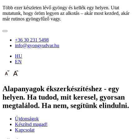
Több ezer készleten lévő gyöngy és kellék egy helyen. Utat
mutatunk, hogy öröm legyen az alkotás – akár most kezded, akár
már rutinos gyöngyfűző vagy.
+36 30 231 5498
info@gyongyudvar.hu
HU
EN
Alapanyagok ékszerkészítéshez - egy
helyen. Ha tudod, mit keresel, gyorsan
megtalálod. Ha nem, segítünk elindulni.
Újdonságok
Készítsd magad!
Kapcsolat