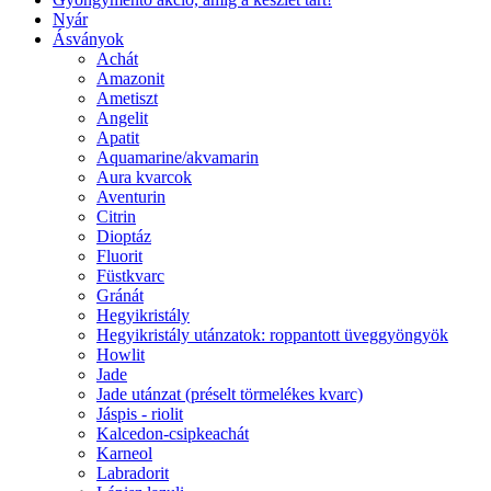
Nyár
Ásványok
Achát
Amazonit
Ametiszt
Angelit
Apatit
Aquamarine/akvamarin
Aura kvarcok
Aventurin
Citrin
Dioptáz
Fluorit
Füstkvarc
Gránát
Hegyikristály
Hegyikristály utánzatok: roppantott üveggyöngyök
Howlit
Jade
Jade utánzat (préselt törmelékes kvarc)
Jáspis - riolit
Kalcedon-csipkeachát
Karneol
Labradorit