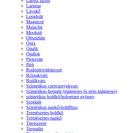
Lápisz lazuli
Larimar
Lávakő
Lepidolit
Magnezit
Malachit
Mookait
Obszidián
Ónix
Opalit
Opálok
Pietersite
Pirit
Rodonit/rodokrozit
Rózsakvarc
Rutilkvarc
Szintetikus cseresznyekvarc
Szintetikus hematit (mágneses és nem mágneses)
szintetikus holdkő/hologram gyöngy
Szodalit
Szintetikus napkő/goldfluss
Természetes holdkő
Természetes napkő
Tigrisszem
Turmalin