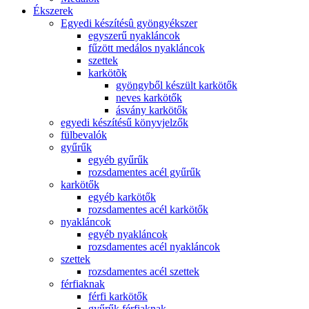
Ékszerek
Egyedi készítésû gyöngyékszer
egyszerű nyakláncok
fűzött medálos nyakláncok
szettek
karkötõk
gyöngyből készült karkötők
neves karkötők
ásvány karkötők
egyedi készítésű könyvjelzők
fülbevalók
gyűrűk
egyéb gyűrűk
rozsdamentes acél gyűrűk
karkötők
egyéb karkötők
rozsdamentes acél karkötők
nyakláncok
egyéb nyakláncok
rozsdamentes acél nyakláncok
szettek
rozsdamentes acél szettek
férfiaknak
férfi karkötők
gyűrűk férfiaknak