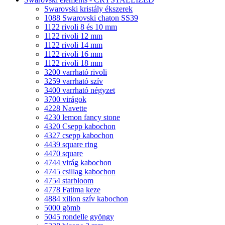
Swarovski kristály ékszerek
1088 Swarovski chaton SS39
1122 rivoli 8 és 10 mm
1122 rivoli 12 mm
1122 rivoli 14 mm
1122 rivoli 16 mm
1122 rivoli 18 mm
3200 varrható rivoli
3259 varrható szív
3400 varrható négyzet
3700 virágok
4228 Navette
4230 lemon fancy stone
4320 Csepp kabochon
4327 csepp kabochon
4439 square ring
4470 square
4744 virág kabochon
4745 csillag kabochon
4754 starbloom
4778 Fatima keze
4884 xilion szív kabochon
5000 gömb
5045 rondelle gyöngy