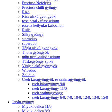
Preciosa Nefelejcs
Preciosa chilli gyöngy
Rizo
Rizs alakú gyöngyök
rose petal - rózsaszirom
rosetta kétlyukú kabochon
Rulla
Silky gyöngy
stormduo
superduo
Tégla alakú gyöngyök
Thorn gyöngyök
tulip petal-tulipánszirom
Tüskegyöngy-spike
Virág alakú gyöngyök
Wibeduo
Zoliduo
Cseh kásagyöngyök és szalmagyöngyök
cseh kásagyöngy 9/0
cseh kásagyöngy 11/0
cseh szalmagyöngy
cseh kásagyöngy 6/0, 7/0, 10/0, 12/0, 13/0, 15/0
Japán gyöngy
Miyuki delica 11/0
Miyuki delica 8/0