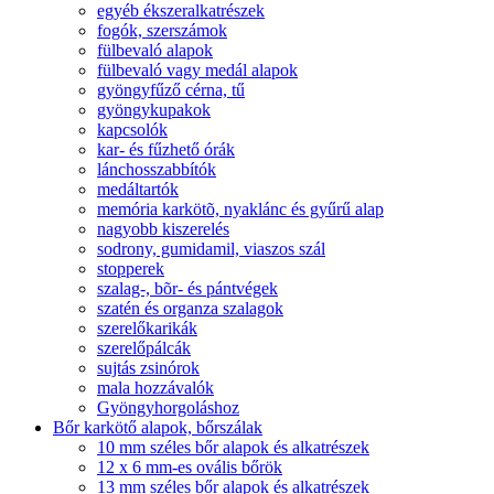
egyéb ékszeralkatrészek
fogók, szerszámok
fülbevaló alapok
fülbevaló vagy medál alapok
gyöngyfűző cérna, tű
gyöngykupakok
kapcsolók
kar- és fűzhető órák
lánchosszabbítók
medáltartók
memória karkötõ, nyaklánc és gyűrű alap
nagyobb kiszerelés
sodrony, gumidamil, viaszos szál
stopperek
szalag-, bõr- és pántvégek
szatén és organza szalagok
szerelőkarikák
szerelőpálcák
sujtás zsinórok
mala hozzávalók
Gyöngyhorgoláshoz
Bőr karkötő alapok, bőrszálak
10 mm széles bőr alapok és alkatrészek
12 x 6 mm-es ovális bőrök
13 mm széles bőr alapok és alkatrészek