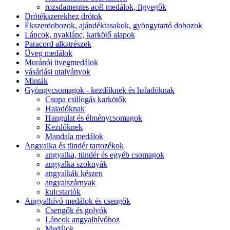
rozsdamentes acél medálok, figyegők
Drótékszerekhez drótok
Ékszerdobozok, ajándéktasakok, gyöngytartó dobozok
Láncok, nyaklánc, karkötő alapok
Paracord alkatrészek
Üveg medálok
Muránói üvegmedálok
vásárlási utalványok
Minták
Gyöngycsomagok - kezdőknek és haladóknak
Csupa csillogás karkötők
Haladóknak
Hangulat és élménycsomagok
Kezdőknek
Mandala medálok
Angyalka és tündér tartozékok
angyalka, tündér és egyéb csomagok
angyalka szoknyák
angyalkák készen
angyalszárnyak
kulcstartók
Angyalhívó medálok és csengők
Csengők és golyók
Láncok angyalhívóhoz
Medálok