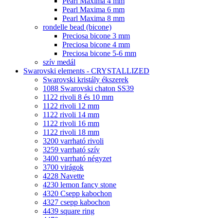
Pearl Maxima 4 mm
Pearl Maxima 6 mm
Pearl Maxima 8 mm
rondelle bead (bicone)
Preciosa bicone 3 mm
Preciosa bicone 4 mm
Preciosa bicone 5-6 mm
szív medál
Swarovski elements - CRYSTALLIZED
Swarovski kristály ékszerek
1088 Swarovski chaton SS39
1122 rivoli 8 és 10 mm
1122 rivoli 12 mm
1122 rivoli 14 mm
1122 rivoli 16 mm
1122 rivoli 18 mm
3200 varrható rivoli
3259 varrható szív
3400 varrható négyzet
3700 virágok
4228 Navette
4230 lemon fancy stone
4320 Csepp kabochon
4327 csepp kabochon
4439 square ring