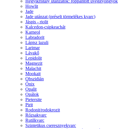
Hegyikristály utánzatok: roppantott üveggyöngyök
Howlit
Jade
Jade utánzat (préselt törmelékes kvarc)
Jáspis - riolit
Kalcedon-csipkeachát
Karneol
Labradorit
Lápisz lazuli
Larimar
Lávakő
Lepidolit
Magnezit
Malachit
Mookait
Obszidián
Ónix
Opalit
Opálok
Pietersite
Pirit
Rodonit/rodokrozit
Rózsakvarc
Rutilkvarc
Szintetikus cseresznyekvarc