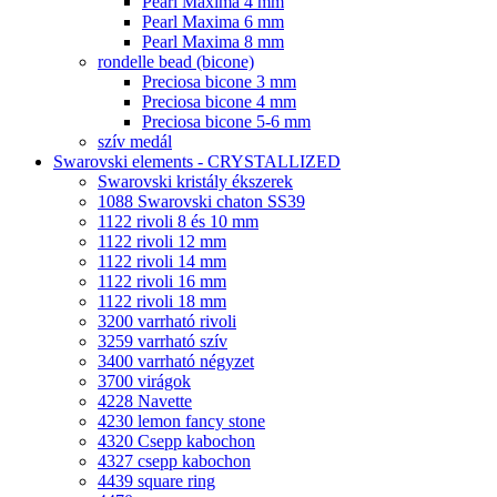
Pearl Maxima 4 mm
Pearl Maxima 6 mm
Pearl Maxima 8 mm
rondelle bead (bicone)
Preciosa bicone 3 mm
Preciosa bicone 4 mm
Preciosa bicone 5-6 mm
szív medál
Swarovski elements - CRYSTALLIZED
Swarovski kristály ékszerek
1088 Swarovski chaton SS39
1122 rivoli 8 és 10 mm
1122 rivoli 12 mm
1122 rivoli 14 mm
1122 rivoli 16 mm
1122 rivoli 18 mm
3200 varrható rivoli
3259 varrható szív
3400 varrható négyzet
3700 virágok
4228 Navette
4230 lemon fancy stone
4320 Csepp kabochon
4327 csepp kabochon
4439 square ring