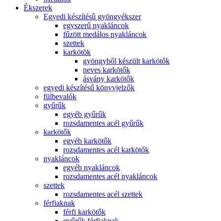
Ékszerek
Egyedi készítésû gyöngyékszer
egyszerű nyakláncok
fűzött medálos nyakláncok
szettek
karkötõk
gyöngyből készült karkötők
neves karkötők
ásvány karkötők
egyedi készítésű könyvjelzők
fülbevalók
gyűrűk
egyéb gyűrűk
rozsdamentes acél gyűrűk
karkötők
egyéb karkötők
rozsdamentes acél karkötők
nyakláncok
egyéb nyakláncok
rozsdamentes acél nyakláncok
szettek
rozsdamentes acél szettek
férfiaknak
férfi karkötők
gyűrűk férfiaknak