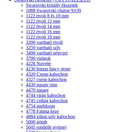
Swarovski kristály ékszerek
1088 Swarovski chaton SS39
1122 rivoli 8 és 10 mm
1122 rivoli 12 mm
1122 rivoli 14 mm
1122 rivoli 16 mm
1122 rivoli 18 mm
3200 varrható rivoli
3259 varrható szív
3400 varrható négyzet
3700 virágok
4228 Navette
4230 lemon fancy stone
4320 Csepp kabochon
4327 csepp kabochon
4439 square ring
4470 square
4744 virág kabochon
4745 csillag kabochon
4754 starbloom
4778 Fatima keze
4884 xilion szív kabochon
5000 gömb
5045 rondelle gyöngy