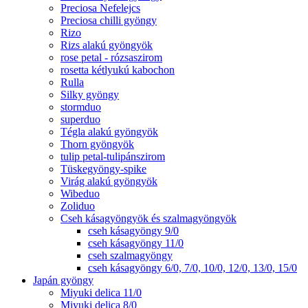
Preciosa Nefelejcs
Preciosa chilli gyöngy
Rizo
Rizs alakú gyöngyök
rose petal - rózsaszirom
rosetta kétlyukú kabochon
Rulla
Silky gyöngy
stormduo
superduo
Tégla alakú gyöngyök
Thorn gyöngyök
tulip petal-tulipánszirom
Tüskegyöngy-spike
Virág alakú gyöngyök
Wibeduo
Zoliduo
Cseh kásagyöngyök és szalmagyöngyök
cseh kásagyöngy 9/0
cseh kásagyöngy 11/0
cseh szalmagyöngy
cseh kásagyöngy 6/0, 7/0, 10/0, 12/0, 13/0, 15/0
Japán gyöngy
Miyuki delica 11/0
Miyuki delica 8/0