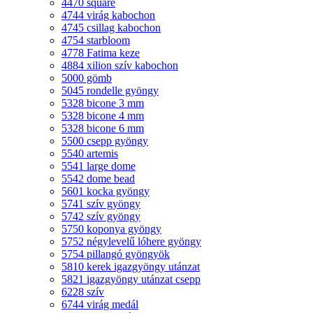
4470 square
4744 virág kabochon
4745 csillag kabochon
4754 starbloom
4778 Fatima keze
4884 xilion szív kabochon
5000 gömb
5045 rondelle gyöngy
5328 bicone 3 mm
5328 bicone 4 mm
5328 bicone 6 mm
5500 csepp gyöngy
5540 artemis
5541 large dome
5542 dome bead
5601 kocka gyöngy
5741 szív gyöngy
5742 szív gyöngy
5750 koponya gyöngy
5752 négylevelű lóhere gyöngy
5754 pillangó gyöngyök
5810 kerek igazgyöngy utánzat
5821 igazgyöngy utánzat csepp
6228 szív
6744 virág medál