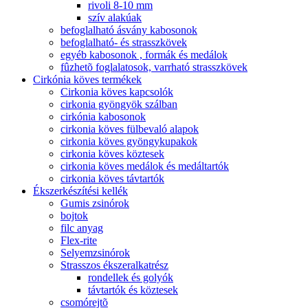
rivoli 8-10 mm
szív alakúak
befoglalható ásvány kabosonok
befoglalható- és strasszkövek
egyéb kabosonok , formák és medálok
fûzhetõ foglalatosok, varrható strasszkövek
Cirkónia köves termékek
Cirkonia köves kapcsolók
cirkonia gyöngyök szálban
cirkónia kabosonok
cirkonia köves fülbevaló alapok
cirkonia köves gyöngykupakok
cirkonia köves köztesek
cirkonia köves medálok és medáltartók
cirkonia köves távtartók
Ékszerkészítési kellék
Gumis zsinórok
bojtok
filc anyag
Flex-rite
Selyemzsinórok
Strasszos ékszeralkatrész
rondellek és golyók
távtartók és köztesek
csomórejtõ