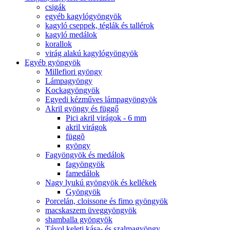
csigák
egyéb kagylógyöngyök
kagyló cseppek, téglák és tallérok
kagyló medálok
korallok
virág alakú kagylógyöngyök
Egyéb gyöngyök
Millefiori gyöngy
Lámpagyöngy
Kockagyöngyök
Egyedi kézműves lámpagyöngyök
Akril gyöngy és függő
Pici akril virágok - 6 mm
akril virágok
függõ
gyöngy
Fagyöngyök és medálok
fagyöngyök
famedálok
Nagy lyukú gyöngyök és kellékek
Gyöngyök
Porcelán, cloissone és fimo gyöngyök
macskaszem üveggyöngyök
shamballa gyöngyök
Távol keleti kása- és szalmagyöngy