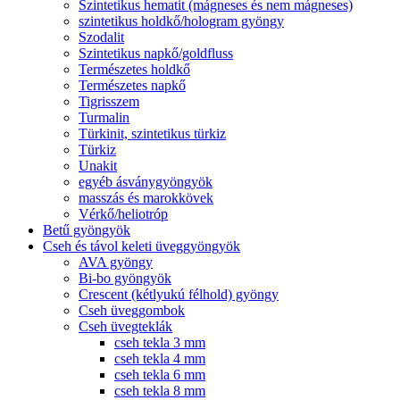
Szintetikus hematit (mágneses és nem mágneses)
szintetikus holdkő/hologram gyöngy
Szodalit
Szintetikus napkő/goldfluss
Természetes holdkő
Természetes napkő
Tigrisszem
Turmalin
Türkinit, szintetikus türkiz
Türkiz
Unakit
egyéb ásványgyöngyök
masszás és marokkövek
Vérkő/heliotróp
Betű gyöngyök
Cseh és távol keleti üveggyöngyök
AVA gyöngy
Bi-bo gyöngyök
Crescent (kétlyukú félhold) gyöngy
Cseh üveggombok
Cseh üvegteklák
cseh tekla 3 mm
cseh tekla 4 mm
cseh tekla 6 mm
cseh tekla 8 mm