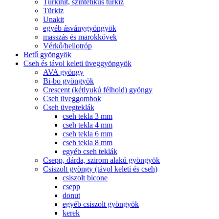
Türkinit, szintetikus türkiz
Türkiz
Unakit
egyéb ásványgyöngyök
masszás és marokkövek
Vérkő/heliotróp
Betű gyöngyök
Cseh és távol keleti üveggyöngyök
AVA gyöngy
Bi-bo gyöngyök
Crescent (kétlyukú félhold) gyöngy
Cseh üveggombok
Cseh üvegteklák
cseh tekla 3 mm
cseh tekla 4 mm
cseh tekla 6 mm
cseh tekla 8 mm
egyéb cseh teklák
Csepp, dárda, szirom alakú gyöngyök
Csiszolt gyöngy (távol keleti és cseh)
csiszolt bicone
csepp
donut
egyéb csiszolt gyöngyök
kerek