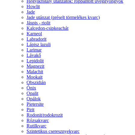
Hegyikristály utánzatok: roppantott üveggyöngyök
Howlit
Jade
Jade utánzat (préselt törmelékes kvarc)
Jáspis - riolit
Kalcedon-csipkeachát
Karneol
Labradorit
Lápisz lazuli
Larimar
Lávakő
Lepidolit
Magnezit
Malachit
Mookait
Obszidián
Ónix
Opalit
Opálok
Pietersite
Pirit
Rodonit/rodokrozit
Rózsakvarc
Rutilkvarc
Szintetikus cseresznyekvarc