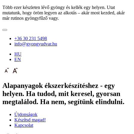
Több ezer készleten lévő gyöngy és kellék egy helyen. Utat
mutatunk, hogy öröm legyen az alkotás – akár most kezded, akár
már rutinos gyöngyfűző vagy.
+36 30 231 5498
info@gyongyudvar.hu
HU
EN
Alapanyagok ékszerkészítéshez - egy
helyen. Ha tudod, mit keresel, gyorsan
megtalálod. Ha nem, segítünk elindulni.
Újdonságok
Készítsd magad!
Kapcsolat