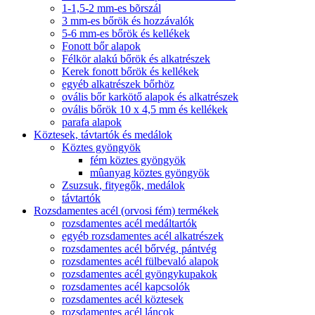
1-1,5-2 mm-es bõrszál
3 mm-es bőrök és hozzávalók
5-6 mm-es bőrök és kellékek
Fonott bőr alapok
Félkör alakú bőrök és alkatrészek
Kerek fonott bőrök és kellékek
egyéb alkatrészek bőrhöz
ovális bőr karkötő alapok és alkatrészek
ovális bőrök 10 x 4,5 mm és kellékek
parafa alapok
Köztesek, távtartók és medálok
Köztes gyöngyök
fém köztes gyöngyök
mûanyag köztes gyöngyök
Zsuzsuk, fityegők, medálok
távtartók
Rozsdamentes acél (orvosi fém) termékek
rozsdamentes acél medáltartók
egyéb rozsdamentes acél alkatrészek
rozsdamentes acél bőrvég, pántvég
rozsdamentes acél fülbevaló alapok
rozsdamentes acél gyöngykupakok
rozsdamentes acél kapcsolók
rozsdamentes acél köztesek
rozsdamentes acél láncok