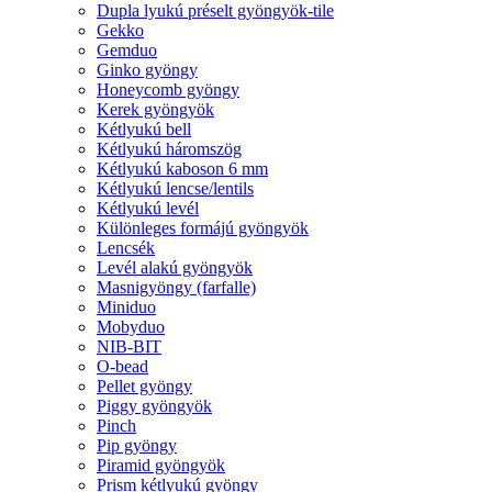
Dupla lyukú préselt gyöngyök-tile
Gekko
Gemduo
Ginko gyöngy
Honeycomb gyöngy
Kerek gyöngyök
Kétlyukú bell
Kétlyukú háromszög
Kétlyukú kaboson 6 mm
Kétlyukú lencse/lentils
Kétlyukú levél
Különleges formájú gyöngyök
Lencsék
Levél alakú gyöngyök
Masnigyöngy (farfalle)
Miniduo
Mobyduo
NIB-BIT
O-bead
Pellet gyöngy
Piggy gyöngyök
Pinch
Pip gyöngy
Piramid gyöngyök
Prism kétlyukú gyöngy