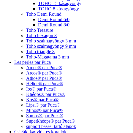
TOHO 15 kásagyöngy
TOHO 8 kásagyöngy
Toho Demi Round
Demi Round 6/0
Demi Round 8/0
Toho Treasure
Toho hexagon 8
Toho szalmagyöngy 3 mm
Toho szalmagyöngy 9 mm
Toho triangle 8
Toho-Magatama 3 mm
Les perles par Puca
Amos® par Puca®
Arcos® par Puca®
Athos® par Puca®
Hélios® par Puca®
Ios® par Puca®
Khéops® par Puca®
Kos® par Puca®
Lipsi® par Puca®
Minos® par Puca®
Samos® par Puca®
Superkhéops® par Puca®
support bases- tartó alapok
Csigák, kagylók és korallok