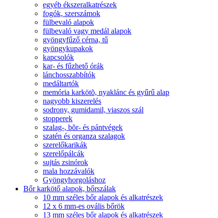
egyéb ékszeralkatrészek
fogók, szerszámok
fülbevaló alapok
fülbevaló vagy medál alapok
gyöngyfűző cérna, tű
gyöngykupakok
kapcsolók
kar- és fűzhető órák
lánchosszabbítók
medáltartók
memória karkötõ, nyaklánc és gyűrű alap
nagyobb kiszerelés
sodrony, gumidamil, viaszos szál
stopperek
szalag-, bõr- és pántvégek
szatén és organza szalagok
szerelőkarikák
szerelőpálcák
sujtás zsinórok
mala hozzávalók
Gyöngyhorgoláshoz
Bőr karkötő alapok, bőrszálak
10 mm széles bőr alapok és alkatrészek
12 x 6 mm-es ovális bőrök
13 mm széles bőr alapok és alkatrészek