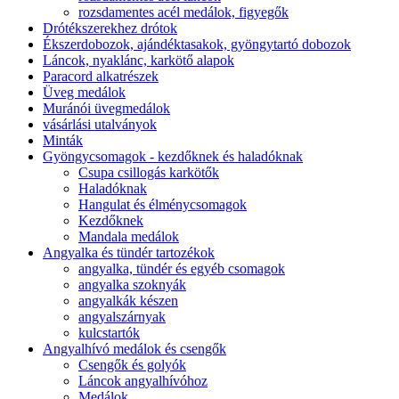
rozsdamentes acél medálok, figyegők
Drótékszerekhez drótok
Ékszerdobozok, ajándéktasakok, gyöngytartó dobozok
Láncok, nyaklánc, karkötő alapok
Paracord alkatrészek
Üveg medálok
Muránói üvegmedálok
vásárlási utalványok
Minták
Gyöngycsomagok - kezdőknek és haladóknak
Csupa csillogás karkötők
Haladóknak
Hangulat és élménycsomagok
Kezdőknek
Mandala medálok
Angyalka és tündér tartozékok
angyalka, tündér és egyéb csomagok
angyalka szoknyák
angyalkák készen
angyalszárnyak
kulcstartók
Angyalhívó medálok és csengők
Csengők és golyók
Láncok angyalhívóhoz
Medálok