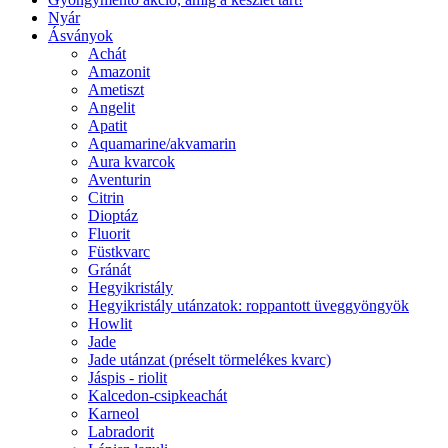
Nyár
Ásványok
Achát
Amazonit
Ametiszt
Angelit
Apatit
Aquamarine/akvamarin
Aura kvarcok
Aventurin
Citrin
Dioptáz
Fluorit
Füstkvarc
Gránát
Hegyikristály
Hegyikristály utánzatok: roppantott üveggyöngyök
Howlit
Jade
Jade utánzat (préselt törmelékes kvarc)
Jáspis - riolit
Kalcedon-csipkeachát
Karneol
Labradorit