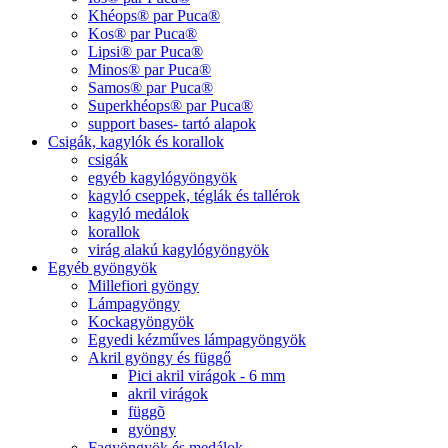
Khéops® par Puca®
Kos® par Puca®
Lipsi® par Puca®
Minos® par Puca®
Samos® par Puca®
Superkhéops® par Puca®
support bases- tartó alapok
Csigák, kagylók és korallok
csigák
egyéb kagylógyöngyök
kagyló cseppek, téglák és tallérok
kagyló medálok
korallok
virág alakú kagylógyöngyök
Egyéb gyöngyök
Millefiori gyöngy
Lámpagyöngy
Kockagyöngyök
Egyedi kézműves lámpagyöngyök
Akril gyöngy és függő
Pici akril virágok - 6 mm
akril virágok
függõ
gyöngy
Fagyöngyök és medálok