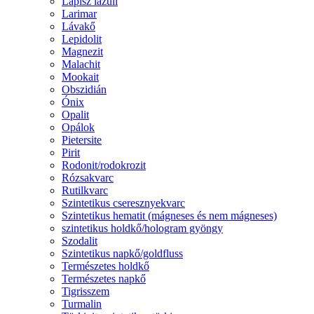
Lápisz lazuli
Larimar
Lávakő
Lepidolit
Magnezit
Malachit
Mookait
Obszidián
Ónix
Opalit
Opálok
Pietersite
Pirit
Rodonit/rodokrozit
Rózsakvarc
Rutilkvarc
Szintetikus cseresznyekvarc
Szintetikus hematit (mágneses és nem mágneses)
szintetikus holdkő/hologram gyöngy
Szodalit
Szintetikus napkő/goldfluss
Természetes holdkő
Természetes napkő
Tigrisszem
Turmalin