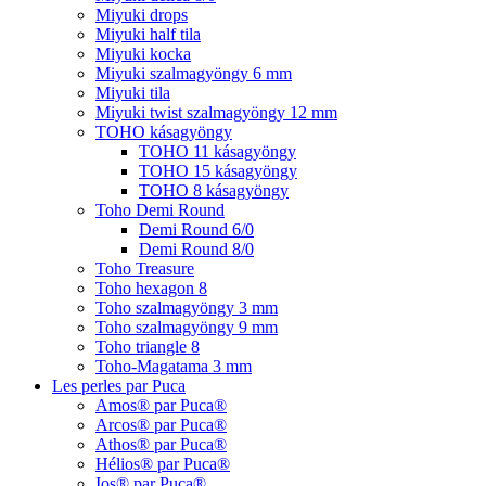
Miyuki drops
Miyuki half tila
Miyuki kocka
Miyuki szalmagyöngy 6 mm
Miyuki tila
Miyuki twist szalmagyöngy 12 mm
TOHO kásagyöngy
TOHO 11 kásagyöngy
TOHO 15 kásagyöngy
TOHO 8 kásagyöngy
Toho Demi Round
Demi Round 6/0
Demi Round 8/0
Toho Treasure
Toho hexagon 8
Toho szalmagyöngy 3 mm
Toho szalmagyöngy 9 mm
Toho triangle 8
Toho-Magatama 3 mm
Les perles par Puca
Amos® par Puca®
Arcos® par Puca®
Athos® par Puca®
Hélios® par Puca®
Ios® par Puca®