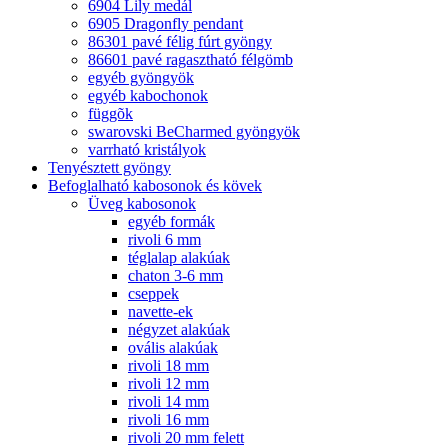
6904 Lily medál
6905 Dragonfly pendant
86301 pavé félig fúrt gyöngy
86601 pavé ragasztható félgömb
egyéb gyöngyök
egyéb kabochonok
függõk
swarovski BeCharmed gyöngyök
varrható kristályok
Tenyésztett gyöngy
Befoglalható kabosonok és kövek
Üveg kabosonok
egyéb formák
rivoli 6 mm
téglalap alakúak
chaton 3-6 mm
cseppek
navette-ek
négyzet alakúak
ovális alakúak
rivoli 18 mm
rivoli 12 mm
rivoli 14 mm
rivoli 16 mm
rivoli 20 mm felett