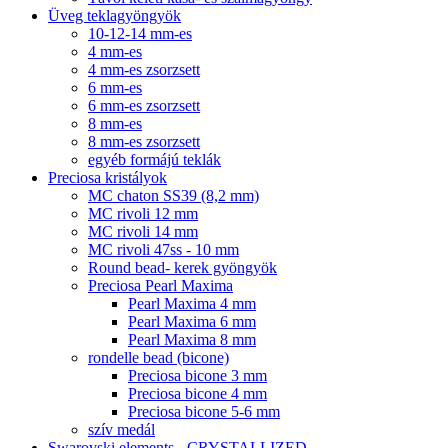
Üveg teklagyöngyök
10-12-14 mm-es
4 mm-es
4 mm-es zsorzsett
6 mm-es
6 mm-es zsorzsett
8 mm-es
8 mm-es zsorzsett
egyéb formájú teklák
Preciosa kristályok
MC chaton SS39 (8,2 mm)
MC rivoli 12 mm
MC rivoli 14 mm
MC rivoli 47ss - 10 mm
Round bead- kerek gyöngyök
Preciosa Pearl Maxima
Pearl Maxima 4 mm
Pearl Maxima 6 mm
Pearl Maxima 8 mm
rondelle bead (bicone)
Preciosa bicone 3 mm
Preciosa bicone 4 mm
Preciosa bicone 5-6 mm
szív medál
Swarovski elements - CRYSTALLIZED