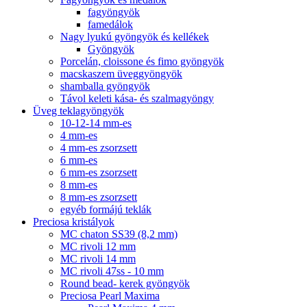
fagyöngyök
famedálok
Nagy lyukú gyöngyök és kellékek
Gyöngyök
Porcelán, cloissone és fimo gyöngyök
macskaszem üveggyöngyök
shamballa gyöngyök
Távol keleti kása- és szalmagyöngy
Üveg teklagyöngyök
10-12-14 mm-es
4 mm-es
4 mm-es zsorzsett
6 mm-es
6 mm-es zsorzsett
8 mm-es
8 mm-es zsorzsett
egyéb formájú teklák
Preciosa kristályok
MC chaton SS39 (8,2 mm)
MC rivoli 12 mm
MC rivoli 14 mm
MC rivoli 47ss - 10 mm
Round bead- kerek gyöngyök
Preciosa Pearl Maxima