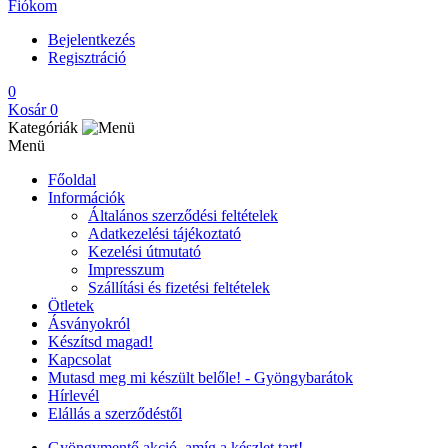
Fiókom
Bejelentkezés
Regisztráció
0
Kosár
0
Kategóriák
Menü
Főoldal
Információk
Általános szerződési feltételek
Adatkezelési tájékoztató
Kezelési útmutató
Impresszum
Szállítási és fizetési feltételek
Ötletek
Ásványokról
Készítsd magad!
Kapcsolat
Mutasd meg mi készült belőle! - Gyöngybarátok
Hírlevél
Elállás a szerződéstől
Gyöngymentő akció, amíg a készlet tart!