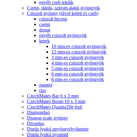
egyéb cseh teklák
Csepp, dárda, szirom alakú gyöngyök
Csiszolt gyöngy (távol keleti és cseh)
csiszolt bicone
csepp
donut
egyéb csiszolt gyöngyök
kerek
10 mm-es csiszolt gyöngyök
12 mm-es csiszolt gyöngyök
3 mm-es csiszolt gyöngyök
4 mm-es csiszolt gyöngyök
5 mm-es csiszolt gyöngyök
6 mm-es csiszolt gyöngyök
8 mm-es csiszolt gyöngyök
nugget
rizs
CzechMates Bar 6 x 2 mm
CzechMates Beam 10 x 3 mm
CzechMates QuadraTile 6x6
Diamonduo
Dragon scale gyöngy
Dropduo
Dupla lyukú anyósnyelv/dagger
Dupla lyukú pyramid