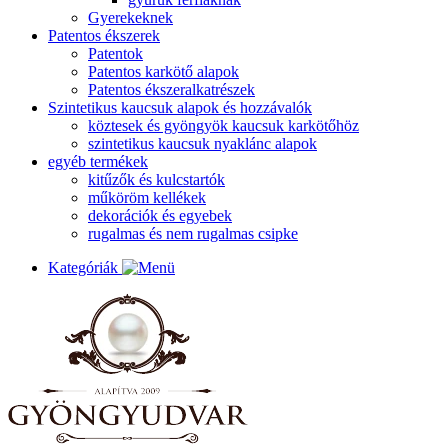
Gyerekeknek
Patentos ékszerek
Patentok
Patentos karkötő alapok
Patentos ékszeralkatrészek
Szintetikus kaucsuk alapok és hozzávalók
köztesek és gyöngyök kaucsuk karkötőhöz
szintetikus kaucsuk nyaklánc alapok
egyéb termékek
kitűzők és kulcstartók
műköröm kellékek
dekorációk és egyebek
rugalmas és nem rugalmas csipke
Kategóriák