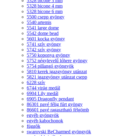
5328 bicone 3 mm
5328 bicone 4 mm
5328 bicone 6 mm
5500 csepp gyöngy
5540 artemis
5541 large dome
5542 dome bead
5601 kocka gyöngy
5741 szív gyöngy
5742 szív gyöngy
5750 koponya gyöngy
5752 négylevelű lóhere gyöngy
5754 pillangó gyöngyök
5810 kerek igazgyöngy utánzat
5821 igazgyöngy utánzat csepp
6228 szív
6744 virág medál
6904 Lily medál
6905 Dragonfly pendant
86301 pavé félig fúrt gyöngy
86601 pavé ragasztható félgömb
egyéb gyöngyök
egyéb kabochonok
függõk
swarovski BeCharmed gyöngyök