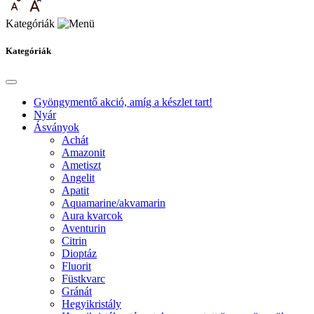
Kategóriák
Kategóriák
Gyöngymentő akció, amíg a készlet tart!
Nyár
Ásványok
Achát
Amazonit
Ametiszt
Angelit
Apatit
Aquamarine/akvamarin
Aura kvarcok
Aventurin
Citrin
Dioptáz
Fluorit
Füstkvarc
Gránát
Hegyikristály