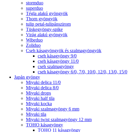
stormduo
superduo
Tégla alakú gyöngyök
Thorn gyöngyök
tulip petal-tulipánszirom
Tüskegyöngy-spike
Virág alakú gyöngyök
Wibeduo
Zoliduo
Cseh kásagyöngyök és szalmagyöngyök
cseh kásagyöngy 9/0
cseh kásagyöngy 11/0
cseh szalmagyöngy
cseh kásagyöngy 6/0, 7/0, 10/0, 12/0, 13/0, 15/0
Japán gyöngy
Miyuki delica 11/0
Miyuki delica 8/0
Miyuki drops
Miyuki half tila
Miyuki kocka
Miyuki szalmagyöngy 6 mm
Miyuki tila
Miyuki twist szalmagyöngy 12 mm
TOHO kásagyöngy
TOHO 11 kásagyöngy