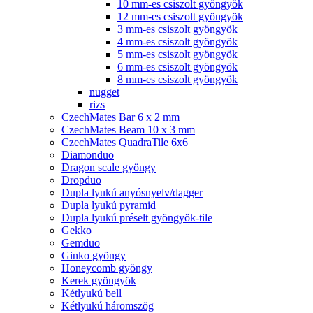
10 mm-es csiszolt gyöngyök
12 mm-es csiszolt gyöngyök
3 mm-es csiszolt gyöngyök
4 mm-es csiszolt gyöngyök
5 mm-es csiszolt gyöngyök
6 mm-es csiszolt gyöngyök
8 mm-es csiszolt gyöngyök
nugget
rizs
CzechMates Bar 6 x 2 mm
CzechMates Beam 10 x 3 mm
CzechMates QuadraTile 6x6
Diamonduo
Dragon scale gyöngy
Dropduo
Dupla lyukú anyósnyelv/dagger
Dupla lyukú pyramid
Dupla lyukú préselt gyöngyök-tile
Gekko
Gemduo
Ginko gyöngy
Honeycomb gyöngy
Kerek gyöngyök
Kétlyukú bell
Kétlyukú háromszög