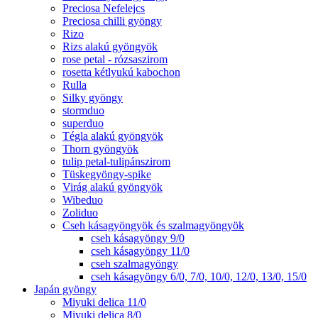
Preciosa Nefelejcs
Preciosa chilli gyöngy
Rizo
Rizs alakú gyöngyök
rose petal - rózsaszirom
rosetta kétlyukú kabochon
Rulla
Silky gyöngy
stormduo
superduo
Tégla alakú gyöngyök
Thorn gyöngyök
tulip petal-tulipánszirom
Tüskegyöngy-spike
Virág alakú gyöngyök
Wibeduo
Zoliduo
Cseh kásagyöngyök és szalmagyöngyök
cseh kásagyöngy 9/0
cseh kásagyöngy 11/0
cseh szalmagyöngy
cseh kásagyöngy 6/0, 7/0, 10/0, 12/0, 13/0, 15/0
Japán gyöngy
Miyuki delica 11/0
Miyuki delica 8/0