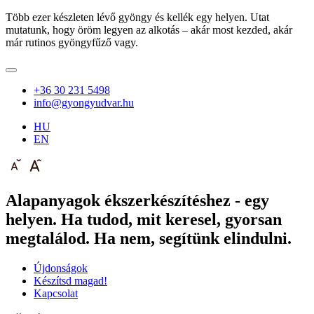
Több ezer készleten lévő gyöngy és kellék egy helyen. Utat
mutatunk, hogy öröm legyen az alkotás – akár most kezded, akár
már rutinos gyöngyfűző vagy.
+36 30 231 5498
info@gyongyudvar.hu
HU
EN
Alapanyagok ékszerkészítéshez - egy
helyen. Ha tudod, mit keresel, gyorsan
megtalálod. Ha nem, segítünk elindulni.
Újdonságok
Készítsd magad!
Kapcsolat