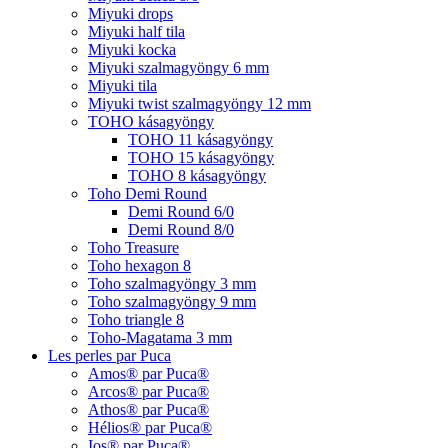
Miyuki drops
Miyuki half tila
Miyuki kocka
Miyuki szalmagyöngy 6 mm
Miyuki tila
Miyuki twist szalmagyöngy 12 mm
TOHO kásagyöngy
TOHO 11 kásagyöngy
TOHO 15 kásagyöngy
TOHO 8 kásagyöngy
Toho Demi Round
Demi Round 6/0
Demi Round 8/0
Toho Treasure
Toho hexagon 8
Toho szalmagyöngy 3 mm
Toho szalmagyöngy 9 mm
Toho triangle 8
Toho-Magatama 3 mm
Les perles par Puca
Amos® par Puca®
Arcos® par Puca®
Athos® par Puca®
Hélios® par Puca®
Ios® par Puca®