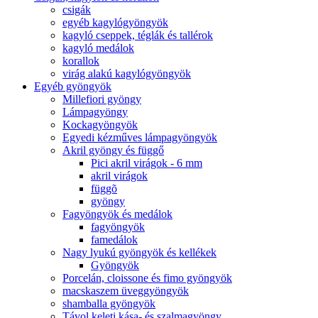
csigák
egyéb kagylógyöngyök
kagyló cseppek, téglák és tallérok
kagyló medálok
korallok
virág alakú kagylógyöngyök
Egyéb gyöngyök
Millefiori gyöngy
Lámpagyöngy
Kockagyöngyök
Egyedi kézműves lámpagyöngyök
Akril gyöngy és függő
Pici akril virágok - 6 mm
akril virágok
függõ
gyöngy
Fagyöngyök és medálok
fagyöngyök
famedálok
Nagy lyukú gyöngyök és kellékek
Gyöngyök
Porcelán, cloissone és fimo gyöngyök
macskaszem üveggyöngyök
shamballa gyöngyök
Távol keleti kása- és szalmagyöngy