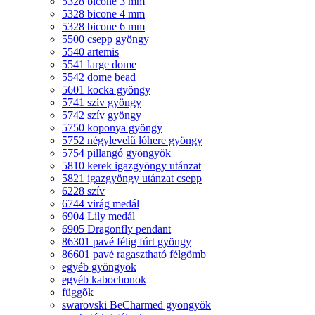
5328 bicone 3 mm
5328 bicone 4 mm
5328 bicone 6 mm
5500 csepp gyöngy
5540 artemis
5541 large dome
5542 dome bead
5601 kocka gyöngy
5741 szív gyöngy
5742 szív gyöngy
5750 koponya gyöngy
5752 négylevelű lóhere gyöngy
5754 pillangó gyöngyök
5810 kerek igazgyöngy utánzat
5821 igazgyöngy utánzat csepp
6228 szív
6744 virág medál
6904 Lily medál
6905 Dragonfly pendant
86301 pavé félig fúrt gyöngy
86601 pavé ragasztható félgömb
egyéb gyöngyök
egyéb kabochonok
függõk
swarovski BeCharmed gyöngyök