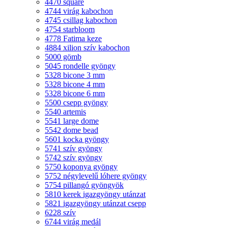
4470 square
4744 virág kabochon
4745 csillag kabochon
4754 starbloom
4778 Fatima keze
4884 xilion szív kabochon
5000 gömb
5045 rondelle gyöngy
5328 bicone 3 mm
5328 bicone 4 mm
5328 bicone 6 mm
5500 csepp gyöngy
5540 artemis
5541 large dome
5542 dome bead
5601 kocka gyöngy
5741 szív gyöngy
5742 szív gyöngy
5750 koponya gyöngy
5752 négylevelű lóhere gyöngy
5754 pillangó gyöngyök
5810 kerek igazgyöngy utánzat
5821 igazgyöngy utánzat csepp
6228 szív
6744 virág medál