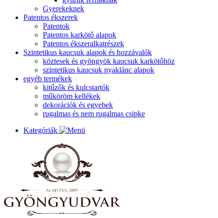
Gyerekeknek
Patentos ékszerek
Patentok
Patentos karkötő alapok
Patentos ékszeralkatrészek
Szintetikus kaucsuk alapok és hozzávalók
köztesek és gyöngyök kaucsuk karkötőhöz
szintetikus kaucsuk nyaklánc alapok
egyéb termékek
kitűzők és kulcstartók
műköröm kellékek
dekorációk és egyebek
rugalmas és nem rugalmas csipke
Kategóriák