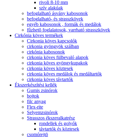
rivoli 8-10 mm
szív alakúak
befoglalható ásvány kabosonok
befoglalható- és strasszkövek
egyéb kabosonok , formák és medálok
fûzhetõ foglalatosok, varrható strasszkövek
Cirkónia köves termékek
Cirkonia köves kapcsolók
cirkonia gyöngyök szálban
cirkónia kabosonok
cirkonia köves fülbevaló alapok
cirkonia köves gyöngykupakok
cirkonia köves köztesek
cirkonia köves medálok és medáltartók
cirkonia köves távtartók
Ékszerkészítési kellék
Gumis zsinórok
bojtok
filc anyag
Flex-rite
Selyemzsinórok
Strasszos ékszeralkatrész
rondellek és golyók
távtartók és köztesek
csomórejtõ