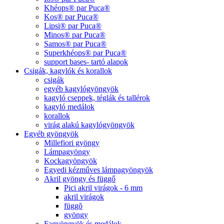
Khéops® par Puca®
Kos® par Puca®
Lipsi® par Puca®
Minos® par Puca®
Samos® par Puca®
Superkhéops® par Puca®
support bases- tartó alapok
Csigák, kagylók és korallok
csigák
egyéb kagylógyöngyök
kagyló cseppek, téglák és tallérok
kagyló medálok
korallok
virág alakú kagylógyöngyök
Egyéb gyöngyök
Millefiori gyöngy
Lámpagyöngy
Kockagyöngyök
Egyedi kézműves lámpagyöngyök
Akril gyöngy és függő
Pici akril virágok - 6 mm
akril virágok
függõ
gyöngy
Fagyöngyök és medálok