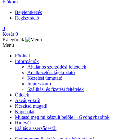
Fiókom
Bejelentkezés
Regisztráció
0
Kosár
0
Kategóriák
Menü
Főoldal
Információk
Általános szerződési feltételek
Adatkezelési tájékoztató
Kezelési útmutató
Impresszum
Szállítási és fizetési feltételek
Ötletek
Ásványokról
Készítsd magad!
Kapcsolat
Mutasd meg mi készült belőle! - Gyöngybarátok
Hírlevél
Elállás a szerződéstől
Gyöngymentő akció, amíg a készlet tart!