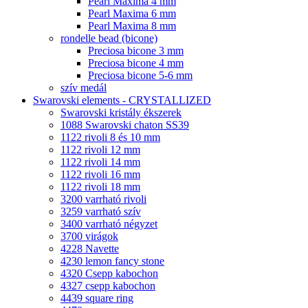
Pearl Maxima 4 mm
Pearl Maxima 6 mm
Pearl Maxima 8 mm
rondelle bead (bicone)
Preciosa bicone 3 mm
Preciosa bicone 4 mm
Preciosa bicone 5-6 mm
szív medál
Swarovski elements - CRYSTALLIZED
Swarovski kristály ékszerek
1088 Swarovski chaton SS39
1122 rivoli 8 és 10 mm
1122 rivoli 12 mm
1122 rivoli 14 mm
1122 rivoli 16 mm
1122 rivoli 18 mm
3200 varrható rivoli
3259 varrható szív
3400 varrható négyzet
3700 virágok
4228 Navette
4230 lemon fancy stone
4320 Csepp kabochon
4327 csepp kabochon
4439 square ring