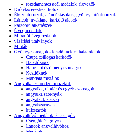
rozsdamentes acél medálok, figyegők
Drótékszerekhez drótok
Ékszerdobozok, ajándéktasakok, gyöngytartó dobozok
Láncok, nyaklánc, karkötő alapok
Paracord alkatrészek
Üveg medálok
Muránói üvegmedálok
vásárlási utalványok
Minták
Gyöngycsomagok - kezdőknek és haladóknak
Csupa csillogás karkötők
Haladóknak
Hangulat és élménycsomagok
Kezdőknek
Mandala medálok
Angyalka és tündér tartozékok
angyalka, tündér és egyéb csomagok
angyalka szoknyák
angyalkák készen
angyalszárnyak
kulcstartók
Angyalhívó medálok és csengők
Csengők és golyók
Láncok angyalhívóhoz
Medálok