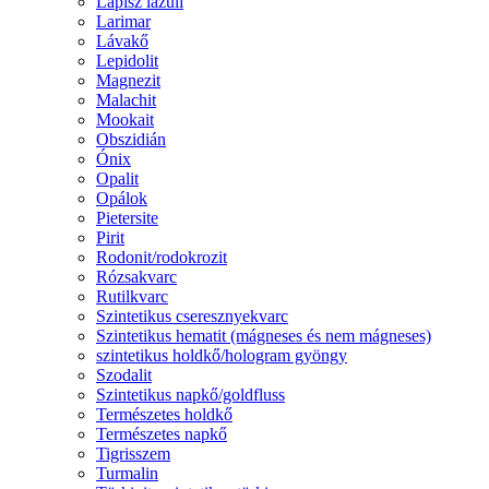
Lápisz lazuli
Larimar
Lávakő
Lepidolit
Magnezit
Malachit
Mookait
Obszidián
Ónix
Opalit
Opálok
Pietersite
Pirit
Rodonit/rodokrozit
Rózsakvarc
Rutilkvarc
Szintetikus cseresznyekvarc
Szintetikus hematit (mágneses és nem mágneses)
szintetikus holdkő/hologram gyöngy
Szodalit
Szintetikus napkő/goldfluss
Természetes holdkő
Természetes napkő
Tigrisszem
Turmalin