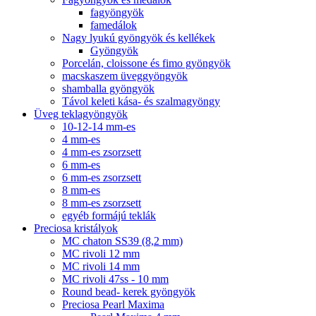
fagyöngyök
famedálok
Nagy lyukú gyöngyök és kellékek
Gyöngyök
Porcelán, cloissone és fimo gyöngyök
macskaszem üveggyöngyök
shamballa gyöngyök
Távol keleti kása- és szalmagyöngy
Üveg teklagyöngyök
10-12-14 mm-es
4 mm-es
4 mm-es zsorzsett
6 mm-es
6 mm-es zsorzsett
8 mm-es
8 mm-es zsorzsett
egyéb formájú teklák
Preciosa kristályok
MC chaton SS39 (8,2 mm)
MC rivoli 12 mm
MC rivoli 14 mm
MC rivoli 47ss - 10 mm
Round bead- kerek gyöngyök
Preciosa Pearl Maxima