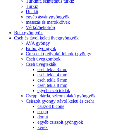
Türkinit, szintetikus türkiz
Türkiz
Unakit
egyéb ásványgyöngyök
masszás és marokkövek
Vérkő/heliotróp
Betű gyöngyök
Cseh és távol keleti üveggyöngyök
AVA gyöngy
Bi-bo gyöngyök
Crescent (kétlyukú félhold) gyöngy
Cseh üveggombok
Cseh üvegteklák
cseh tekla 3 mm
cseh tekla 4 mm
cseh tekla 6 mm
cseh tekla 8 mm
egyéb cseh teklák
Csepp, dárda, szirom alakú gyöngyök
Csiszolt gyöngy (távol keleti és cseh)
csiszolt bicone
csepp
donut
egyéb csiszolt gyöngyök
kerek