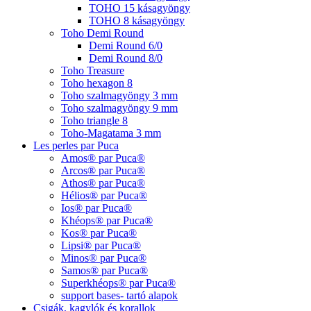
TOHO 15 kásagyöngy
TOHO 8 kásagyöngy
Toho Demi Round
Demi Round 6/0
Demi Round 8/0
Toho Treasure
Toho hexagon 8
Toho szalmagyöngy 3 mm
Toho szalmagyöngy 9 mm
Toho triangle 8
Toho-Magatama 3 mm
Les perles par Puca
Amos® par Puca®
Arcos® par Puca®
Athos® par Puca®
Hélios® par Puca®
Ios® par Puca®
Khéops® par Puca®
Kos® par Puca®
Lipsi® par Puca®
Minos® par Puca®
Samos® par Puca®
Superkhéops® par Puca®
support bases- tartó alapok
Csigák, kagylók és korallok