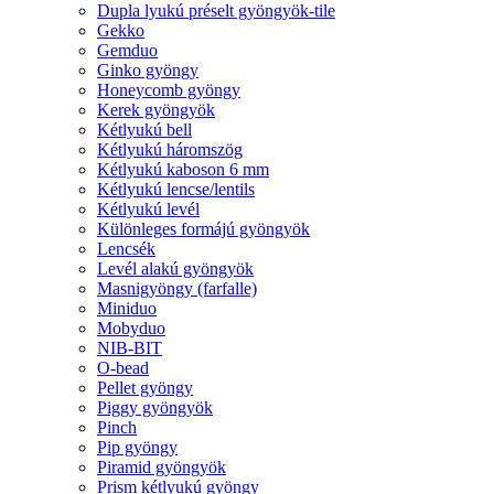
Dupla lyukú préselt gyöngyök-tile
Gekko
Gemduo
Ginko gyöngy
Honeycomb gyöngy
Kerek gyöngyök
Kétlyukú bell
Kétlyukú háromszög
Kétlyukú kaboson 6 mm
Kétlyukú lencse/lentils
Kétlyukú levél
Különleges formájú gyöngyök
Lencsék
Levél alakú gyöngyök
Masnigyöngy (farfalle)
Miniduo
Mobyduo
NIB-BIT
O-bead
Pellet gyöngy
Piggy gyöngyök
Pinch
Pip gyöngy
Piramid gyöngyök
Prism kétlyukú gyöngy