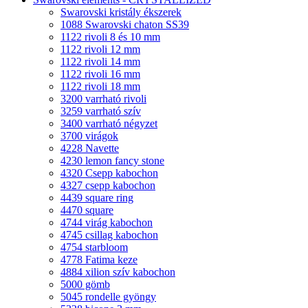
Swarovski kristály ékszerek
1088 Swarovski chaton SS39
1122 rivoli 8 és 10 mm
1122 rivoli 12 mm
1122 rivoli 14 mm
1122 rivoli 16 mm
1122 rivoli 18 mm
3200 varrható rivoli
3259 varrható szív
3400 varrható négyzet
3700 virágok
4228 Navette
4230 lemon fancy stone
4320 Csepp kabochon
4327 csepp kabochon
4439 square ring
4470 square
4744 virág kabochon
4745 csillag kabochon
4754 starbloom
4778 Fatima keze
4884 xilion szív kabochon
5000 gömb
5045 rondelle gyöngy