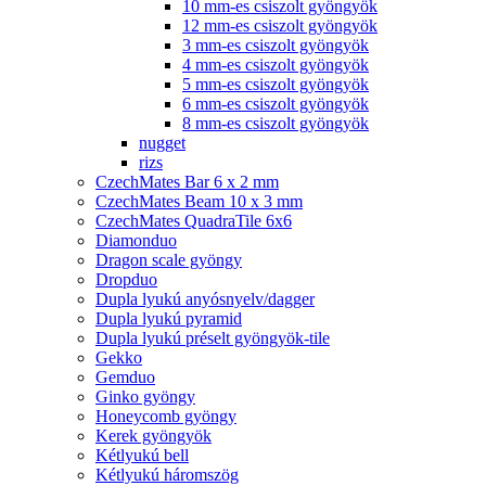
10 mm-es csiszolt gyöngyök
12 mm-es csiszolt gyöngyök
3 mm-es csiszolt gyöngyök
4 mm-es csiszolt gyöngyök
5 mm-es csiszolt gyöngyök
6 mm-es csiszolt gyöngyök
8 mm-es csiszolt gyöngyök
nugget
rizs
CzechMates Bar 6 x 2 mm
CzechMates Beam 10 x 3 mm
CzechMates QuadraTile 6x6
Diamonduo
Dragon scale gyöngy
Dropduo
Dupla lyukú anyósnyelv/dagger
Dupla lyukú pyramid
Dupla lyukú préselt gyöngyök-tile
Gekko
Gemduo
Ginko gyöngy
Honeycomb gyöngy
Kerek gyöngyök
Kétlyukú bell
Kétlyukú háromszög