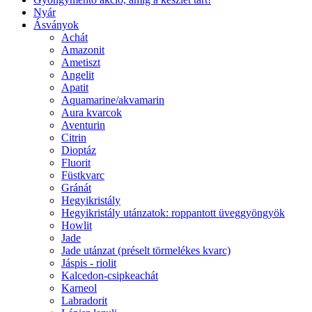
Nyár
Ásványok
Achát
Amazonit
Ametiszt
Angelit
Apatit
Aquamarine/akvamarin
Aura kvarcok
Aventurin
Citrin
Dioptáz
Fluorit
Füstkvarc
Gránát
Hegyikristály
Hegyikristály utánzatok: roppantott üveggyöngyök
Howlit
Jade
Jade utánzat (préselt törmelékes kvarc)
Jáspis - riolit
Kalcedon-csipkeachát
Karneol
Labradorit