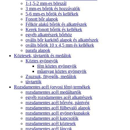
1-1,5-2 mm-es bõrszál
3 mm-es bőrök és hozzávalók
5-6 mm-es bőrök és kellékek
Fonott bőr alapok
Félkör alakú bőrök és alkatrészek
Kerek fonott bőrök és kellékek
egyéb alkatrészek bőrhöz
ovális bőr karkötő alapok és alkatrészek
ovális bőrök 10 x 4,5 mm és kellékek
parafa alapok
Köztesek, távtartók és medálok
Köztes gyöngyök
fém köztes gyöngyök
mûanyag köztes gyöngyök
Zsuzsuk, fityegők, medálok
távtartók
Rozsdamentes acél (orvosi fém) termékek
rozsdamentes acél medáltartók
egyéb rozsdamentes acél alkatrészek
rozsdamentes acél bőrvég, pántvég
rozsdamentes acél fülbevaló alapok
rozsdamentes acél gyöngykupakok
rozsdamentes acél kapcsolók
rozsdamentes acél köztesek
rozsdamentes acél láncok