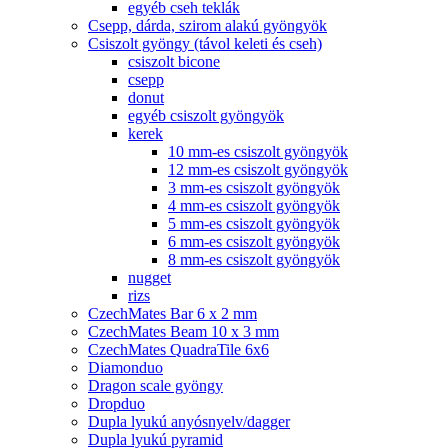
egyéb cseh teklák
Csepp, dárda, szirom alakú gyöngyök
Csiszolt gyöngy (távol keleti és cseh)
csiszolt bicone
csepp
donut
egyéb csiszolt gyöngyök
kerek
10 mm-es csiszolt gyöngyök
12 mm-es csiszolt gyöngyök
3 mm-es csiszolt gyöngyök
4 mm-es csiszolt gyöngyök
5 mm-es csiszolt gyöngyök
6 mm-es csiszolt gyöngyök
8 mm-es csiszolt gyöngyök
nugget
rizs
CzechMates Bar 6 x 2 mm
CzechMates Beam 10 x 3 mm
CzechMates QuadraTile 6x6
Diamonduo
Dragon scale gyöngy
Dropduo
Dupla lyukú anyósnyelv/dagger
Dupla lyukú pyramid