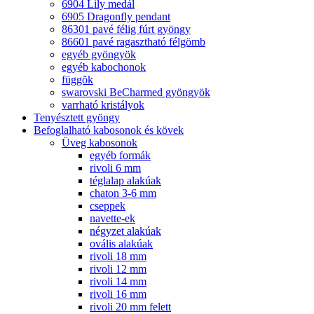
6904 Lily medál
6905 Dragonfly pendant
86301 pavé félig fúrt gyöngy
86601 pavé ragasztható félgömb
egyéb gyöngyök
egyéb kabochonok
függõk
swarovski BeCharmed gyöngyök
varrható kristályok
Tenyésztett gyöngy
Befoglalható kabosonok és kövek
Üveg kabosonok
egyéb formák
rivoli 6 mm
téglalap alakúak
chaton 3-6 mm
cseppek
navette-ek
négyzet alakúak
ovális alakúak
rivoli 18 mm
rivoli 12 mm
rivoli 14 mm
rivoli 16 mm
rivoli 20 mm felett