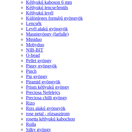
Kétlyukú kaboson 6 mm
Kétlyukú lencse/lentils
Kétlyukú levél
Különleges formájú gyöngyök
Lencsék
Levél alakú gyöngyök
Masnigyöngy (farfalle)
Miniduo
Mobyduo
NIB-BIT
O-bead
Pellet gyöngy
Piggy gyöngyök
Pinch
Pip gyöngy
Piramid gyöngyök
Prism kétlyukú gyöngy
Preciosa Nefelejcs
Preciosa chilli gyöngy
Rizo
Rizs alakú gyöngyök
rose petal - rózsaszirom
rosetta kétlyukú kabochon
Rulla
Silky gyöngy