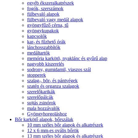
egyéb ékszeralkatrészek
fogók, szerszámok
fülbevaló alapok
fülbevaló vagy medál alapok
gyöngyfűző cérna, tű
gyöngykupakok
kapcsolók
kar- és fűzhető órák
lánchosszabbítók
medáltartók
memória karkötõ, nyaklánc és gyűrű alap
nagyobb kiszerelés
sodrony, gumidamil, viaszos szál
stopperek
szalag-, bõr- és pántvégek
szatén és organza szalagok
szerelőkarikák
szerelőpálcák
sujtás zsinórok
mala hozzávalók
Gyöngyhorgoláshoz
Bőr karkötő alapok, bőrszálak
10 mm széles bőr alapok és alkatrészek
12 x 6 mm-es ovális bőrök
13 mm széles bőr alapok és alkatrészek