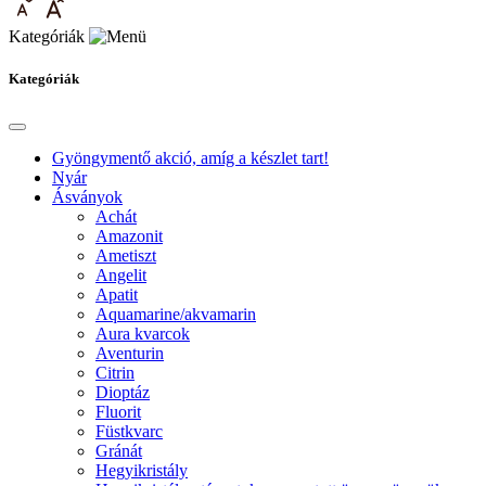
Kategóriák
Kategóriák
Gyöngymentő akció, amíg a készlet tart!
Nyár
Ásványok
Achát
Amazonit
Ametiszt
Angelit
Apatit
Aquamarine/akvamarin
Aura kvarcok
Aventurin
Citrin
Dioptáz
Fluorit
Füstkvarc
Gránát
Hegyikristály