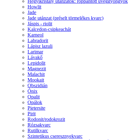
Hegyikristály utánzatok: roppantott üveggyöngyök
Howlit
Jade
Jade utánzat (préselt törmelékes kvarc)
Jáspis - riolit
Kalcedon-csipkeachát
Karneol
Labradorit
Lápisz lazuli
Larimar
Lávakő
Lepidolit
Magnezit
Malachit
Mookait
Obszidián
Ónix
Opalit
Opálok
Pietersite
Pirit
Rodonit/rodokrozit
Rózsakvarc
Rutilkvarc
Szintetikus cseresznyekvarc