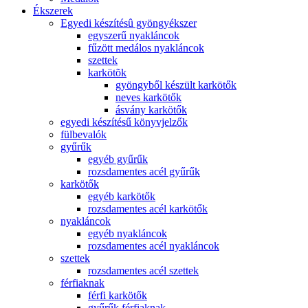
Ékszerek
Egyedi készítésû gyöngyékszer
egyszerű nyakláncok
fűzött medálos nyakláncok
szettek
karkötõk
gyöngyből készült karkötők
neves karkötők
ásvány karkötők
egyedi készítésű könyvjelzők
fülbevalók
gyűrűk
egyéb gyűrűk
rozsdamentes acél gyűrűk
karkötők
egyéb karkötők
rozsdamentes acél karkötők
nyakláncok
egyéb nyakláncok
rozsdamentes acél nyakláncok
szettek
rozsdamentes acél szettek
férfiaknak
férfi karkötők
gyűrűk férfiaknak