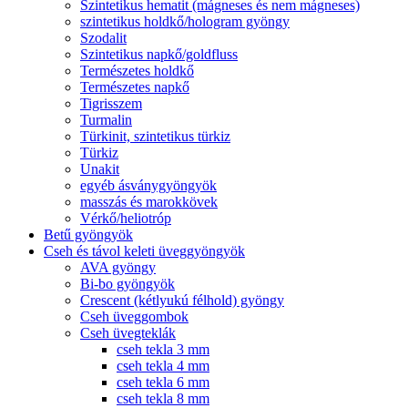
Szintetikus hematit (mágneses és nem mágneses)
szintetikus holdkő/hologram gyöngy
Szodalit
Szintetikus napkő/goldfluss
Természetes holdkő
Természetes napkő
Tigrisszem
Turmalin
Türkinit, szintetikus türkiz
Türkiz
Unakit
egyéb ásványgyöngyök
masszás és marokkövek
Vérkő/heliotróp
Betű gyöngyök
Cseh és távol keleti üveggyöngyök
AVA gyöngy
Bi-bo gyöngyök
Crescent (kétlyukú félhold) gyöngy
Cseh üveggombok
Cseh üvegteklák
cseh tekla 3 mm
cseh tekla 4 mm
cseh tekla 6 mm
cseh tekla 8 mm