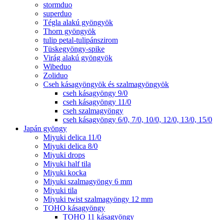
stormduo
superduo
Tégla alakú gyöngyök
Thorn gyöngyök
tulip petal-tulipánszirom
Tüskegyöngy-spike
Virág alakú gyöngyök
Wibeduo
Zoliduo
Cseh kásagyöngyök és szalmagyöngyök
cseh kásagyöngy 9/0
cseh kásagyöngy 11/0
cseh szalmagyöngy
cseh kásagyöngy 6/0, 7/0, 10/0, 12/0, 13/0, 15/0
Japán gyöngy
Miyuki delica 11/0
Miyuki delica 8/0
Miyuki drops
Miyuki half tila
Miyuki kocka
Miyuki szalmagyöngy 6 mm
Miyuki tila
Miyuki twist szalmagyöngy 12 mm
TOHO kásagyöngy
TOHO 11 kásagyöngy