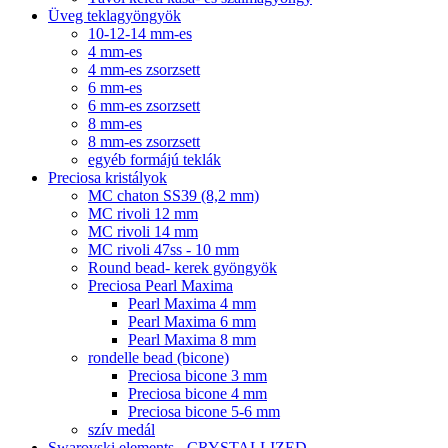
Üveg teklagyöngyök
10-12-14 mm-es
4 mm-es
4 mm-es zsorzsett
6 mm-es
6 mm-es zsorzsett
8 mm-es
8 mm-es zsorzsett
egyéb formájú teklák
Preciosa kristályok
MC chaton SS39 (8,2 mm)
MC rivoli 12 mm
MC rivoli 14 mm
MC rivoli 47ss - 10 mm
Round bead- kerek gyöngyök
Preciosa Pearl Maxima
Pearl Maxima 4 mm
Pearl Maxima 6 mm
Pearl Maxima 8 mm
rondelle bead (bicone)
Preciosa bicone 3 mm
Preciosa bicone 4 mm
Preciosa bicone 5-6 mm
szív medál
Swarovski elements - CRYSTALLIZED