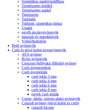
Szintetikus napkő/goldfluss
Természetes holdkő
Természetes napkő
Tigrisszem
Turmalin
Türkinit, szintetikus türkiz
Unakit
egyéb ásványgyöngyök
masszás és marokkövek
Vérkő/heliotróp
Betű gyöngyök
Cseh és távol keleti üveggyöngyök
AVA gyöngy
Bi-bo gyöngyök
Crescent (kétlyukú félhold) gyöngy
Cseh üveggombok
Cseh üvegteklák
cseh tekla 3 mm
cseh tekla 4 mm
cseh tekla 6 mm
cseh tekla 8 mm
egyéb cseh teklák
Csepp, dárda, szirom alakú gyöngyök
Csiszolt gyöngy (távol keleti és cseh)
csiszolt bicone