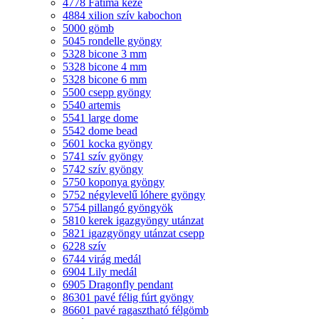
4778 Fatima keze
4884 xilion szív kabochon
5000 gömb
5045 rondelle gyöngy
5328 bicone 3 mm
5328 bicone 4 mm
5328 bicone 6 mm
5500 csepp gyöngy
5540 artemis
5541 large dome
5542 dome bead
5601 kocka gyöngy
5741 szív gyöngy
5742 szív gyöngy
5750 koponya gyöngy
5752 négylevelű lóhere gyöngy
5754 pillangó gyöngyök
5810 kerek igazgyöngy utánzat
5821 igazgyöngy utánzat csepp
6228 szív
6744 virág medál
6904 Lily medál
6905 Dragonfly pendant
86301 pavé félig fúrt gyöngy
86601 pavé ragasztható félgömb