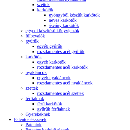
szettek
karkötõk
gyöngyből készült karkötők
neves karkötők
ásvány karkötők
egyedi készítésű könyvjelzők
fülbevalók
gyűrűk
egyéb gyűrűk
rozsdamentes acél gyűrűk
karkötők
egyéb karkötők
rozsdamentes acél karkötők
nyakláncok
egyéb nyakláncok
rozsdamentes acél nyakláncok
szettek
rozsdamentes acél szettek
férfiaknak
férfi karkötők
gyűrűk férfiaknak
Gyerekeknek
Patentos ékszerek
Patentok
Patentos karkötő alapok