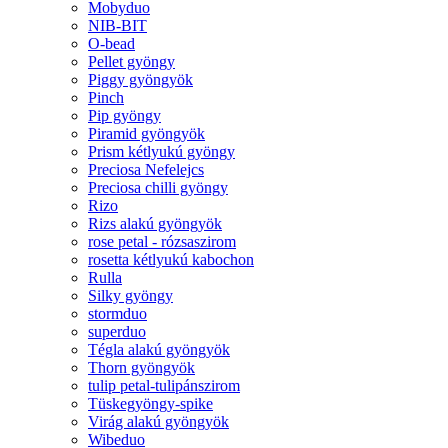
Mobyduo
NIB-BIT
O-bead
Pellet gyöngy
Piggy gyöngyök
Pinch
Pip gyöngy
Piramid gyöngyök
Prism kétlyukú gyöngy
Preciosa Nefelejcs
Preciosa chilli gyöngy
Rizo
Rizs alakú gyöngyök
rose petal - rózsaszirom
rosetta kétlyukú kabochon
Rulla
Silky gyöngy
stormduo
superduo
Tégla alakú gyöngyök
Thorn gyöngyök
tulip petal-tulipánszirom
Tüskegyöngy-spike
Virág alakú gyöngyök
Wibeduo