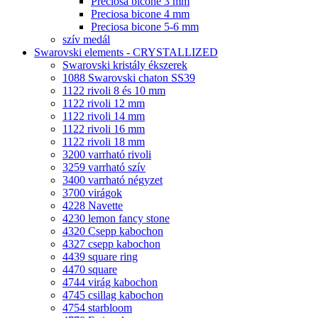
Preciosa bicone 3 mm
Preciosa bicone 4 mm
Preciosa bicone 5-6 mm
szív medál
Swarovski elements - CRYSTALLIZED
Swarovski kristály ékszerek
1088 Swarovski chaton SS39
1122 rivoli 8 és 10 mm
1122 rivoli 12 mm
1122 rivoli 14 mm
1122 rivoli 16 mm
1122 rivoli 18 mm
3200 varrható rivoli
3259 varrható szív
3400 varrható négyzet
3700 virágok
4228 Navette
4230 lemon fancy stone
4320 Csepp kabochon
4327 csepp kabochon
4439 square ring
4470 square
4744 virág kabochon
4745 csillag kabochon
4754 starbloom