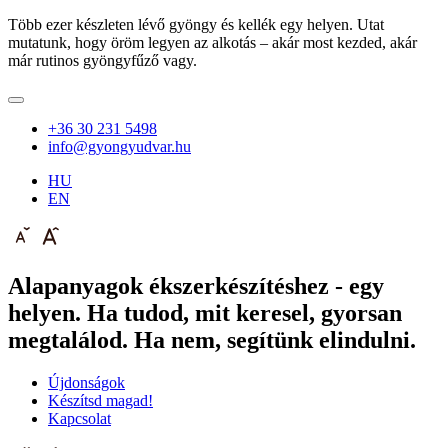
Több ezer készleten lévő gyöngy és kellék egy helyen. Utat
mutatunk, hogy öröm legyen az alkotás – akár most kezded, akár
már rutinos gyöngyfűző vagy.
+36 30 231 5498
info@gyongyudvar.hu
HU
EN
Alapanyagok ékszerkészítéshez - egy
helyen. Ha tudod, mit keresel, gyorsan
megtalálod. Ha nem, segítünk elindulni.
Újdonságok
Készítsd magad!
Kapcsolat