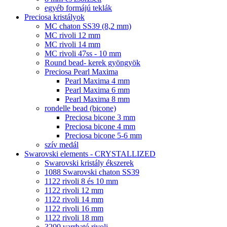
egyéb formájú teklák
Preciosa kristályok
MC chaton SS39 (8,2 mm)
MC rivoli 12 mm
MC rivoli 14 mm
MC rivoli 47ss - 10 mm
Round bead- kerek gyöngyök
Preciosa Pearl Maxima
Pearl Maxima 4 mm
Pearl Maxima 6 mm
Pearl Maxima 8 mm
rondelle bead (bicone)
Preciosa bicone 3 mm
Preciosa bicone 4 mm
Preciosa bicone 5-6 mm
szív medál
Swarovski elements - CRYSTALLIZED
Swarovski kristály ékszerek
1088 Swarovski chaton SS39
1122 rivoli 8 és 10 mm
1122 rivoli 12 mm
1122 rivoli 14 mm
1122 rivoli 16 mm
1122 rivoli 18 mm
3200 varrható rivoli