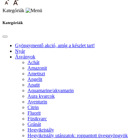
Kategóriák
Kategóriák
Gyöngymentő akció, amíg a készlet tart!
Nyár
Ásványok
Achát
Amazonit
Ametiszt
Angelit
Apatit
Aquamarine/akvamarin
Aura kvarcok
Aventurin
Citrin
Fluorit
Füstkvarc
Gránát
Hegyikristály
Hegyikristály utánzatok: roppantott üveggyöngyök