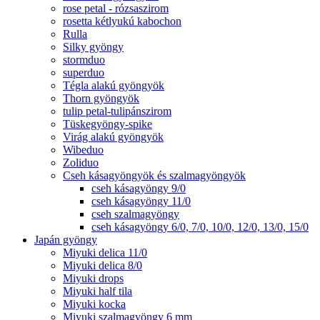
rose petal - rózsaszirom
rosetta kétlyukú kabochon
Rulla
Silky gyöngy
stormduo
superduo
Tégla alakú gyöngyök
Thorn gyöngyök
tulip petal-tulipánszirom
Tüskegyöngy-spike
Virág alakú gyöngyök
Wibeduo
Zoliduo
Cseh kásagyöngyök és szalmagyöngyök
cseh kásagyöngy 9/0
cseh kásagyöngy 11/0
cseh szalmagyöngy
cseh kásagyöngy 6/0, 7/0, 10/0, 12/0, 13/0, 15/0
Japán gyöngy
Miyuki delica 11/0
Miyuki delica 8/0
Miyuki drops
Miyuki half tila
Miyuki kocka
Miyuki szalmagyöngy 6 mm