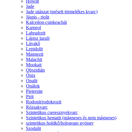
Howlit
Jade
Jade utánzat (préselt törmelékes kvarc)
Jáspis - riolit
Kalcedon-csipkeachát
Karneol
Labradorit
Lápisz lazuli
Lávakő
Lepidolit
Magnezit
Malachit
Mookait
Obszidián
Ónix
Opalit
Opálok
Pietersite
Pirit
Rodonit/rodokrozit
Rózsakvarc
Szintetikus cseresznyekvarc
Szintetikus hematit (mágneses és nem mágneses)
szintetikus holdkő/hologram gyöngy
Szodalit