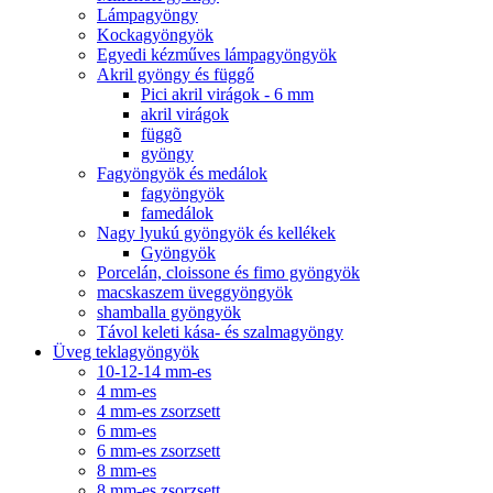
Lámpagyöngy
Kockagyöngyök
Egyedi kézműves lámpagyöngyök
Akril gyöngy és függő
Pici akril virágok - 6 mm
akril virágok
függõ
gyöngy
Fagyöngyök és medálok
fagyöngyök
famedálok
Nagy lyukú gyöngyök és kellékek
Gyöngyök
Porcelán, cloissone és fimo gyöngyök
macskaszem üveggyöngyök
shamballa gyöngyök
Távol keleti kása- és szalmagyöngy
Üveg teklagyöngyök
10-12-14 mm-es
4 mm-es
4 mm-es zsorzsett
6 mm-es
6 mm-es zsorzsett
8 mm-es
8 mm-es zsorzsett