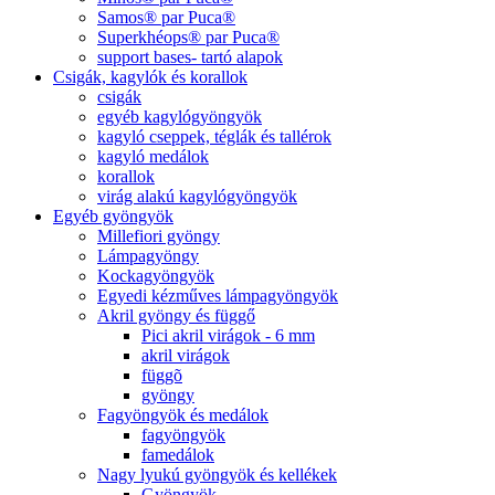
Samos® par Puca®
Superkhéops® par Puca®
support bases- tartó alapok
Csigák, kagylók és korallok
csigák
egyéb kagylógyöngyök
kagyló cseppek, téglák és tallérok
kagyló medálok
korallok
virág alakú kagylógyöngyök
Egyéb gyöngyök
Millefiori gyöngy
Lámpagyöngy
Kockagyöngyök
Egyedi kézműves lámpagyöngyök
Akril gyöngy és függő
Pici akril virágok - 6 mm
akril virágok
függõ
gyöngy
Fagyöngyök és medálok
fagyöngyök
famedálok
Nagy lyukú gyöngyök és kellékek
Gyöngyök