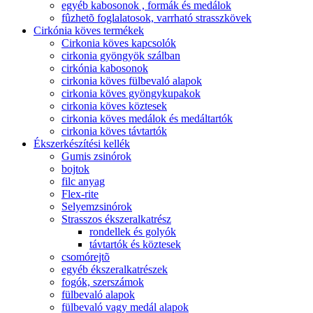
egyéb kabosonok , formák és medálok
fûzhetõ foglalatosok, varrható strasszkövek
Cirkónia köves termékek
Cirkonia köves kapcsolók
cirkonia gyöngyök szálban
cirkónia kabosonok
cirkonia köves fülbevaló alapok
cirkonia köves gyöngykupakok
cirkonia köves köztesek
cirkonia köves medálok és medáltartók
cirkonia köves távtartók
Ékszerkészítési kellék
Gumis zsinórok
bojtok
filc anyag
Flex-rite
Selyemzsinórok
Strasszos ékszeralkatrész
rondellek és golyók
távtartók és köztesek
csomórejtõ
egyéb ékszeralkatrészek
fogók, szerszámok
fülbevaló alapok
fülbevaló vagy medál alapok