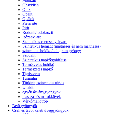
Mookait
Obszidián
Ónix
Opalit
Opálok
Pietersite
Pirit
Rodonit/rodokrozit
Rózsakvarc
Szintetikus cseresznyekvarc
Szintetikus hematit (mágneses és nem mágneses)
szintetikus holdkő/hologram gyöngy
Szodalit
Szintetikus napkő/goldfluss
Természetes holdkő
Természetes napkő
Tigrisszem
Turmalin
Türkinit, szintetikus türkiz
Unakit
egyéb ásványgyöngyök
masszás és marokkövek
Vérkő/heliotróp
Betű gyöngyök
Cseh és távol keleti üveggyöngyök