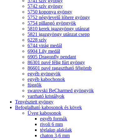
5741 szív gyöngy
5742 szív gyöngy
5750 koponya gyöngy
5752 négylevelű lóhere gyöngy
5754 pillangó gyöngyök
5810 kerek igazgyöngy utánzat
5821 igazgyöngy utánzat csepp
6228 szív
6744 virág medál
6904 Lily medál
6905 Dragonfly pendant
86301 pavé félig fúrt gyöngy
86601 pavé ragasztható félgömb
egyéb gyöngyök
egyéb kabochonok
függõk
swarovski BeCharmed gyöngyök
varrható kristályok
Tenyésztett gyöngy
Befoglalható kabosonok és kövek
Üveg kabosonok
egyéb formák
rivoli 6 mm
téglalap alakúak
chaton 3-6 mm