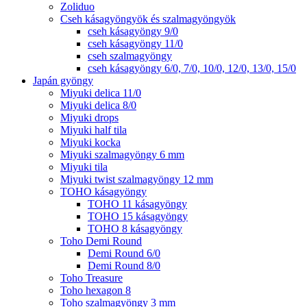
Zoliduo
Cseh kásagyöngyök és szalmagyöngyök
cseh kásagyöngy 9/0
cseh kásagyöngy 11/0
cseh szalmagyöngy
cseh kásagyöngy 6/0, 7/0, 10/0, 12/0, 13/0, 15/0
Japán gyöngy
Miyuki delica 11/0
Miyuki delica 8/0
Miyuki drops
Miyuki half tila
Miyuki kocka
Miyuki szalmagyöngy 6 mm
Miyuki tila
Miyuki twist szalmagyöngy 12 mm
TOHO kásagyöngy
TOHO 11 kásagyöngy
TOHO 15 kásagyöngy
TOHO 8 kásagyöngy
Toho Demi Round
Demi Round 6/0
Demi Round 8/0
Toho Treasure
Toho hexagon 8
Toho szalmagyöngy 3 mm