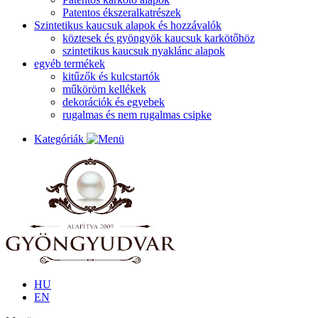
Patentos ékszeralkatrészek
Szintetikus kaucsuk alapok és hozzávalók
köztesek és gyöngyök kaucsuk karkötőhöz
szintetikus kaucsuk nyaklánc alapok
egyéb termékek
kitűzők és kulcstartók
műköröm kellékek
dekorációk és egyebek
rugalmas és nem rugalmas csipke
Kategóriák
HU
EN