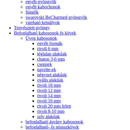
egyéb gyöngyök
egyéb kabochonok
függõk
swarovski BeCharmed gyöngyök
varrható kristályok
Tenyésztett gyöngy
Befoglalható kabosonok és kövek
Üveg kabosonok
egyéb formák
rivoli 6 mm
téglalap alakúak
chaton 3-6 mm
cseppek
navette-ek
négyzet alakúak
ovális alakúak
rivoli 18 mm
rivoli 12 mm
rivoli 14 mm
rivoli 16 mm
rivoli 20 mm felett
rivoli 8-10 mm
szív alakúak
befoglalható ásvány kabosonok
befoglalható- és strasszkövek