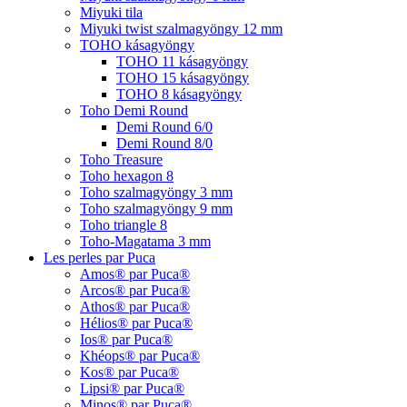
Miyuki tila
Miyuki twist szalmagyöngy 12 mm
TOHO kásagyöngy
TOHO 11 kásagyöngy
TOHO 15 kásagyöngy
TOHO 8 kásagyöngy
Toho Demi Round
Demi Round 6/0
Demi Round 8/0
Toho Treasure
Toho hexagon 8
Toho szalmagyöngy 3 mm
Toho szalmagyöngy 9 mm
Toho triangle 8
Toho-Magatama 3 mm
Les perles par Puca
Amos® par Puca®
Arcos® par Puca®
Athos® par Puca®
Hélios® par Puca®
Ios® par Puca®
Khéops® par Puca®
Kos® par Puca®
Lipsi® par Puca®
Minos® par Puca®