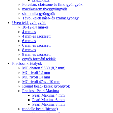
Porcelán, cloissone és fimo gyöngyök
macskaszem üveggyöngyök
shamballa gyöngyök
Távol keleti kása- és szalmagyöngy
Üveg teklagyöngyök
10-12-14 mm-es
4 mm-es
4 mm-es zsorzsett
6 mm-es
6 mm-es zsorzsett
8 mm-es
8 mm-es zsorzsett
egyéb formájú teklák
Preciosa kristályok
MC chaton SS39 (8,2 mm)
MC rivoli 12 mm
MC rivoli 14 mm
MC rivoli 47ss - 10 mm
Round bead- kerek gyöngyök
Preciosa Pearl Maxima
Pearl Maxima 4 mm
Pearl Maxima 6 mm
Pearl Maxima 8 mm
rondelle bead (bicone)