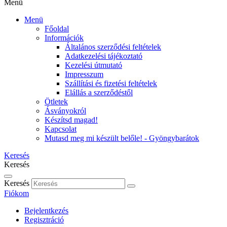
Menü
Menü
Főoldal
Információk
Általános szerződési feltételek
Adatkezelési tájékoztató
Kezelési útmutató
Impresszum
Szállítási és fizetési feltételek
Elállás a szerződéstől
Ötletek
Ásványokról
Készítsd magad!
Kapcsolat
Mutasd meg mi készült belőle! - Gyöngybarátok
Keresés
Keresés
Keresés
Fiókom
Bejelentkezés
Regisztráció