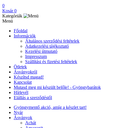
0
Kosár
0
Kategóriák
Menü
Főoldal
Információk
Általános szerződési feltételek
Adatkezelési tájékoztató
Kezelési útmutató
Impresszum
Szállítási és fizetési feltételek
Ötletek
Ásványokról
Készítsd magad!
Kapcsolat
Mutasd meg mi készült belőle! - Gyöngybarátok
Hírlevél
Elállás a szerződéstől
Gyöngymentő akció, amíg a készlet tart!
Nyár
Ásványok
Achát
Amazonit