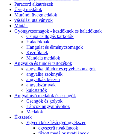
Paracord alkatrészek
Üveg medálok
Muránói üvegmedálok
vásárlási utalványok
Minták
Gyöngycsomagok - kezdőknek és haladóknak
Csupa csillogás karkötők
Haladóknak
Hangulat és élménycsomagok
Kezdőknek
Mandala medálok
Angyalka és tündér tartozékok
angyalka, tündér és egyéb csomagok
angyalka szoknyák
angyalkák készen
angyalszárnyak
kulcstartók
Angyalhívó medálok és csengők
Csengők és golyók
Láncok angyalhívóhoz
Medálok
Ékszerek
Egyedi készítésû gyöngyékszer
egyszerű nyakláncok
fűzött medálos nyakláncok