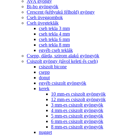
AVA gyöngy
Bi-bo gyöngyök
Crescent (kétlyukú félhold) gyöngy
Cseh üveggombok
Cseh üvegteklák
cseh tekla 3 mm
cseh tekla 4 mm
cseh tekla 6 mm
cseh tekla 8 mm
egyéb cseh teklák
Csepp, dárda, szirom alakú gyöngyök
Csiszolt gyöngy (távol keleti és cseh)
csiszolt bicone
csepp
donut
egyéb csiszolt gyöngyök
kerek
10 mm-es csiszolt gyöngyök
12 mm-es csiszolt gyöngyök
3 mm-es csiszolt gyöngyök
4 mm-es csiszolt gyöngyök
5 mm-es csiszolt gyöngyök
6 mm-es csiszolt gyöngyök
8 mm-es csiszolt gyöngyök
nugget