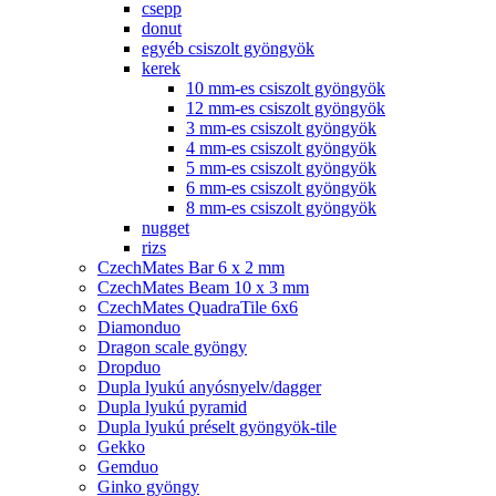
csepp
donut
egyéb csiszolt gyöngyök
kerek
10 mm-es csiszolt gyöngyök
12 mm-es csiszolt gyöngyök
3 mm-es csiszolt gyöngyök
4 mm-es csiszolt gyöngyök
5 mm-es csiszolt gyöngyök
6 mm-es csiszolt gyöngyök
8 mm-es csiszolt gyöngyök
nugget
rizs
CzechMates Bar 6 x 2 mm
CzechMates Beam 10 x 3 mm
CzechMates QuadraTile 6x6
Diamonduo
Dragon scale gyöngy
Dropduo
Dupla lyukú anyósnyelv/dagger
Dupla lyukú pyramid
Dupla lyukú préselt gyöngyök-tile
Gekko
Gemduo
Ginko gyöngy