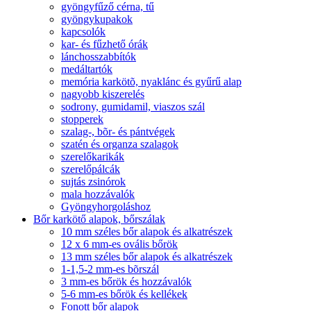
gyöngyfűző cérna, tű
gyöngykupakok
kapcsolók
kar- és fűzhető órák
lánchosszabbítók
medáltartók
memória karkötõ, nyaklánc és gyűrű alap
nagyobb kiszerelés
sodrony, gumidamil, viaszos szál
stopperek
szalag-, bõr- és pántvégek
szatén és organza szalagok
szerelőkarikák
szerelőpálcák
sujtás zsinórok
mala hozzávalók
Gyöngyhorgoláshoz
Bőr karkötő alapok, bőrszálak
10 mm széles bőr alapok és alkatrészek
12 x 6 mm-es ovális bőrök
13 mm széles bőr alapok és alkatrészek
1-1,5-2 mm-es bõrszál
3 mm-es bőrök és hozzávalók
5-6 mm-es bőrök és kellékek
Fonott bőr alapok