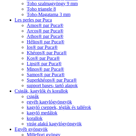
Toho szalmagyöngy 9 mm
Toho triangle 8
Toho-Magatama 3 mm
Les perles par Puca
Amos® par Puca®
Arcos® par Puca®
Athos® par Puca®
Hélios® par Puca®
Ios® par Puca®
Khéops® par Puca®
Kos® par Puca®
Lipsi® par Puca®
Minos® par Puca®
Samos® par Puca®
Superkhéops® par Puca®
support bases- tartó alapok
Csigák, kagylók és korallok
csigák
egyéb kagylógyöngyök
kagyló cseppek, téglák és tallérok
kagyló medálok
korallok
virág alakú kagylógyöngyök
Egyéb gyöngyök
Millefiori gyöngy