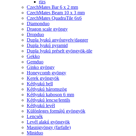
rizs
CzechMates Bar 6 x 2 mm
CzechMates Beam 10 x 3 mm
CzechMates QuadraTile 6x6
Diamonduo
Dragon scale gyöngy
Dropduo
Dupla lyukú anyósnyelv/dagger
Dupla lyukú pyramid
Dupla lyukú préselt gyöngyök-tile
Gekko
Gemduo
Ginko gyöngy
Honeycomb gyöngy
Kerek gyöngyök
Kétlyukú bell
Kétlyukú háromszög
Kétlyukú kaboson 6 mm
Kétlyukú lencse/lentils
Kétlyukú levél
Különleges formájú gyöngyök
Lencsék
Levél alakú gyöngyök
Masnigyöngy (farfalle)
Miniduo