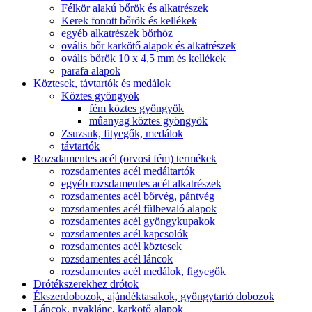
Félkör alakú bőrök és alkatrészek
Kerek fonott bőrök és kellékek
egyéb alkatrészek bőrhöz
ovális bőr karkötő alapok és alkatrészek
ovális bőrök 10 x 4,5 mm és kellékek
parafa alapok
Köztesek, távtartók és medálok
Köztes gyöngyök
fém köztes gyöngyök
mûanyag köztes gyöngyök
Zsuzsuk, fityegők, medálok
távtartók
Rozsdamentes acél (orvosi fém) termékek
rozsdamentes acél medáltartók
egyéb rozsdamentes acél alkatrészek
rozsdamentes acél bőrvég, pántvég
rozsdamentes acél fülbevaló alapok
rozsdamentes acél gyöngykupakok
rozsdamentes acél kapcsolók
rozsdamentes acél köztesek
rozsdamentes acél láncok
rozsdamentes acél medálok, figyegők
Drótékszerekhez drótok
Ékszerdobozok, ajándéktasakok, gyöngytartó dobozok
Láncok, nyaklánc, karkötő alapok