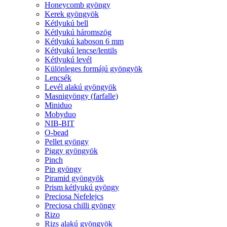
Honeycomb gyöngy
Kerek gyöngyök
Kétlyukú bell
Kétlyukú háromszög
Kétlyukú kaboson 6 mm
Kétlyukú lencse/lentils
Kétlyukú levél
Különleges formájú gyöngyök
Lencsék
Levél alakú gyöngyök
Masnigyöngy (farfalle)
Miniduo
Mobyduo
NIB-BIT
O-bead
Pellet gyöngy
Piggy gyöngyök
Pinch
Pip gyöngy
Piramid gyöngyök
Prism kétlyukú gyöngy
Preciosa Nefelejcs
Preciosa chilli gyöngy
Rizo
Rizs alakú gyöngyök