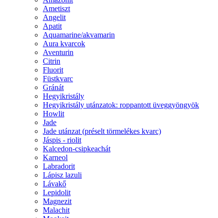
Ametiszt
Angelit
Apatit
Aquamarine/akvamarin
Aura kvarcok
Aventurin
Citrin
Fluorit
Füstkvarc
Gránát
Hegyikristály
Hegyikristály utánzatok: roppantott üveggyöngyök
Howlit
Jade
Jade utánzat (préselt törmelékes kvarc)
Jáspis - riolit
Kalcedon-csipkeachát
Karneol
Labradorit
Lápisz lazuli
Lávakő
Lepidolit
Magnezit
Malachit