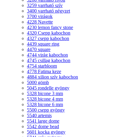
3259 varrható szív
3400 varrható négyzet
3700 virágok
4228 Navette
4230 lemon fancy stone
4320 Csepp kabochon
4327 csepp kabochon
4439 square ring
4470 square
4744 virág kabochon
4745 csillag kabochon
4754 starbloom
4778 Fatima keze
4884 xilion szív kabochon
5000 gömb
5045 rondelle gyöngy
5328 bicone 3 mm
5328 bicone 4 mm
5328 bicone 6 mm
5500 csepp gyöngy
5540 artemis
5541 large dome
5542 dome bead
5601 kocka gyöngy