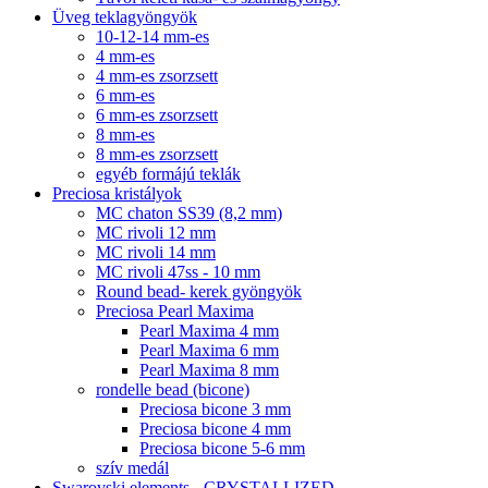
Üveg teklagyöngyök
10-12-14 mm-es
4 mm-es
4 mm-es zsorzsett
6 mm-es
6 mm-es zsorzsett
8 mm-es
8 mm-es zsorzsett
egyéb formájú teklák
Preciosa kristályok
MC chaton SS39 (8,2 mm)
MC rivoli 12 mm
MC rivoli 14 mm
MC rivoli 47ss - 10 mm
Round bead- kerek gyöngyök
Preciosa Pearl Maxima
Pearl Maxima 4 mm
Pearl Maxima 6 mm
Pearl Maxima 8 mm
rondelle bead (bicone)
Preciosa bicone 3 mm
Preciosa bicone 4 mm
Preciosa bicone 5-6 mm
szív medál
Swarovski elements - CRYSTALLIZED