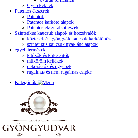
Gyerekeknek
Patentos ékszerek
Patentok
Patentos karkötő alapok
Patentos ékszeralkatrészek
Szintetikus kaucsuk alapok és hozzávalók
köztesek és gyöngyök kaucsuk karkötőhöz
szintetikus kaucsuk nyaklánc alapok
egyéb termékek
kitűzők és kulcstartók
műköröm kellékek
dekorációk és egyebek
rugalmas és nem rugalmas csipke
Kategóriák