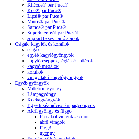
Khéops® par Puca®
Kos® par Puca®
Lipsi® par Puca®
Minos® par Puca®
Samos® par Puca®
Superkhéops® par Puca®
support bases- tartó alapok
Csigák, kagylók és korallok
csigák
egyéb kagylógyöngyök
kagyló cseppek, téglák és tallérok
kagyló medálok
korallok
virág alakú kagylógyöngyök
Egyéb gyöngyök
Millefiori gyöngy
Lámpagyöngy
Kockagyöngyök
Egyedi kézműves lámpagyöngyök
Akril gyöngy és függő
Pici akril virágok - 6 mm
akril virágok
függõ
gyöngy
Fagyöngyök és medálok