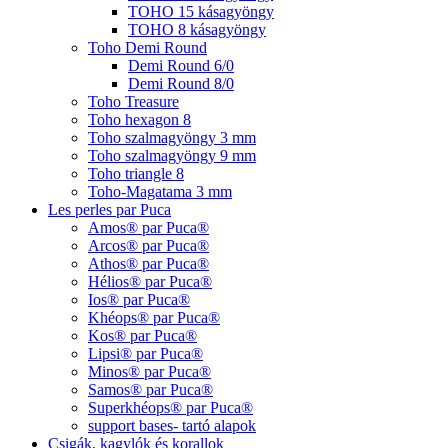
TOHO 15 kásagyöngy
TOHO 8 kásagyöngy
Toho Demi Round
Demi Round 6/0
Demi Round 8/0
Toho Treasure
Toho hexagon 8
Toho szalmagyöngy 3 mm
Toho szalmagyöngy 9 mm
Toho triangle 8
Toho-Magatama 3 mm
Les perles par Puca
Amos® par Puca®
Arcos® par Puca®
Athos® par Puca®
Hélios® par Puca®
Ios® par Puca®
Khéops® par Puca®
Kos® par Puca®
Lipsi® par Puca®
Minos® par Puca®
Samos® par Puca®
Superkhéops® par Puca®
support bases- tartó alapok
Csigák, kagylók és korallok