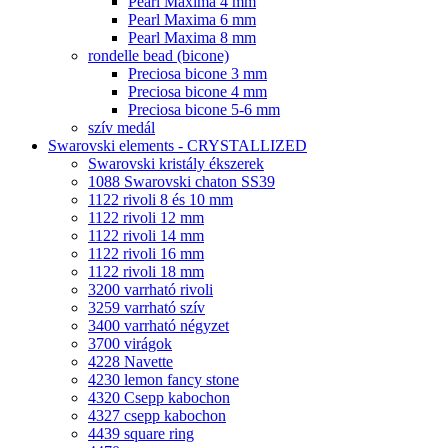
Pearl Maxima 4 mm
Pearl Maxima 6 mm
Pearl Maxima 8 mm
rondelle bead (bicone)
Preciosa bicone 3 mm
Preciosa bicone 4 mm
Preciosa bicone 5-6 mm
szív medál
Swarovski elements - CRYSTALLIZED
Swarovski kristály ékszerek
1088 Swarovski chaton SS39
1122 rivoli 8 és 10 mm
1122 rivoli 12 mm
1122 rivoli 14 mm
1122 rivoli 16 mm
1122 rivoli 18 mm
3200 varrható rivoli
3259 varrható szív
3400 varrható négyzet
3700 virágok
4228 Navette
4230 lemon fancy stone
4320 Csepp kabochon
4327 csepp kabochon
4439 square ring