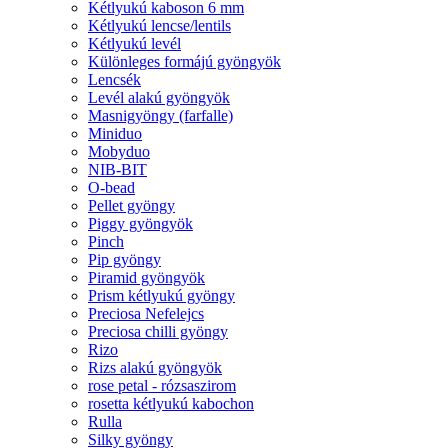
Kétlyukú kaboson 6 mm
Kétlyukú lencse/lentils
Kétlyukú levél
Különleges formájú gyöngyök
Lencsék
Levél alakú gyöngyök
Masnigyöngy (farfalle)
Miniduo
Mobyduo
NIB-BIT
O-bead
Pellet gyöngy
Piggy gyöngyök
Pinch
Pip gyöngy
Piramid gyöngyök
Prism kétlyukú gyöngy
Preciosa Nefelejcs
Preciosa chilli gyöngy
Rizo
Rizs alakú gyöngyök
rose petal - rózsaszirom
rosetta kétlyukú kabochon
Rulla
Silky gyöngy