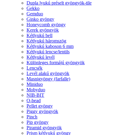
Dupla lyukú préselt gyöngyök-tile
Gekko
Gemduo
Ginko gyöngy
Honeycomb gyöngy
Kerek gyöngyök
Kétlyukú bell
Kétlyukú háromszög
Kétlyukú kaboson 6 mm
Kétlyukú lencse/lentils
Kétlyukú levél
Különleges formájú gyöngyök
Lencsék
Levél alakú gyöngyök
Masnigyöngy (farfalle)
Miniduo
Mobyduo
NIB-BIT
O-bead
Pellet gyöngy
Piggy gyöngyök
Pinch
Pip gyöngy
Piramid gyöngyök
Prism kétlyukú gyöngy