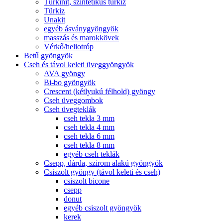
Türkinit, szintetikus türkiz
Türkiz
Unakit
egyéb ásványgyöngyök
masszás és marokkövek
Vérkő/heliotróp
Betű gyöngyök
Cseh és távol keleti üveggyöngyök
AVA gyöngy
Bi-bo gyöngyök
Crescent (kétlyukú félhold) gyöngy
Cseh üveggombok
Cseh üvegteklák
cseh tekla 3 mm
cseh tekla 4 mm
cseh tekla 6 mm
cseh tekla 8 mm
egyéb cseh teklák
Csepp, dárda, szirom alakú gyöngyök
Csiszolt gyöngy (távol keleti és cseh)
csiszolt bicone
csepp
donut
egyéb csiszolt gyöngyök
kerek