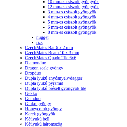
10 mm-es csiszolt gyöngyök
12 mm-es csiszolt gyöngyök
3 mm-es csiszolt gyöngyök
4 mm-es csiszolt gyöngyök
5 mm-es csiszolt gyöngyök
6 mm-es csiszolt gyöngyök
8 mm-es csiszolt gyöngyök
nugget
rizs
CzechMates Bar 6 x 2 mm
CzechMates Beam 10 x 3 mm
CzechMates QuadraTile 6x6
Diamonduo
Dragon scale gyöngy
Dropduo
Dupla lyukú anyósnyelv/dagger
Dupla lyukú pyramid
Dupla lyukú préselt gyöngyök-tile
Gekko
Gemduo
Ginko gyöngy
Honeycomb gyöngy
Kerek gyöngyök
Kétlyukú bell
Kétlyukú háromszög