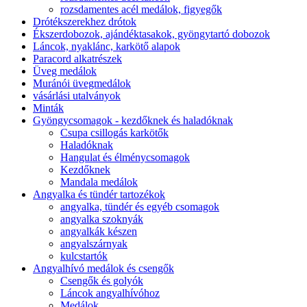
rozsdamentes acél medálok, figyegők
Drótékszerekhez drótok
Ékszerdobozok, ajándéktasakok, gyöngytartó dobozok
Láncok, nyaklánc, karkötő alapok
Paracord alkatrészek
Üveg medálok
Muránói üvegmedálok
vásárlási utalványok
Minták
Gyöngycsomagok - kezdőknek és haladóknak
Csupa csillogás karkötők
Haladóknak
Hangulat és élménycsomagok
Kezdőknek
Mandala medálok
Angyalka és tündér tartozékok
angyalka, tündér és egyéb csomagok
angyalka szoknyák
angyalkák készen
angyalszárnyak
kulcstartók
Angyalhívó medálok és csengők
Csengők és golyók
Láncok angyalhívóhoz
Medálok