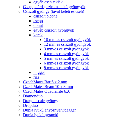
egyéb cseh teklák
Csepp, dárda, szirom alakú gyöngyök
Csiszolt gyöngy (távol keleti és cseh)
csiszolt bicone
csepp
donut
egyéb csiszolt gyöngyök
kerek
10 mm-es csiszolt gyöngyök
12 mm-es csiszolt gyöngyök
3 mm-es csiszolt gyöngyök
4 mm-es csiszolt gyöngyök
5 mm-es csiszolt gyöngyök
6 mm-es csiszolt gyöngyök
8 mm-es csiszolt gyöngyök
nugget
rizs
CzechMates Bar 6 x 2 mm
CzechMates Beam 10 x 3 mm
CzechMates QuadraTile 6x6
Diamonduo
Dragon scale gyöngy
Dropduo
Dupla lyukú anyósnyelv/dagger
Dupla lyukú pyramid