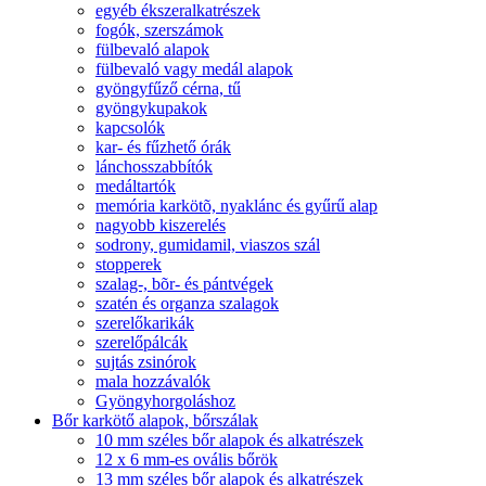
egyéb ékszeralkatrészek
fogók, szerszámok
fülbevaló alapok
fülbevaló vagy medál alapok
gyöngyfűző cérna, tű
gyöngykupakok
kapcsolók
kar- és fűzhető órák
lánchosszabbítók
medáltartók
memória karkötõ, nyaklánc és gyűrű alap
nagyobb kiszerelés
sodrony, gumidamil, viaszos szál
stopperek
szalag-, bõr- és pántvégek
szatén és organza szalagok
szerelőkarikák
szerelőpálcák
sujtás zsinórok
mala hozzávalók
Gyöngyhorgoláshoz
Bőr karkötő alapok, bőrszálak
10 mm széles bőr alapok és alkatrészek
12 x 6 mm-es ovális bőrök
13 mm széles bőr alapok és alkatrészek