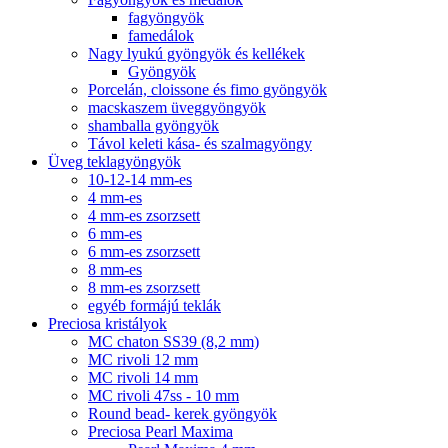
fagyöngyök
famedálok
Nagy lyukú gyöngyök és kellékek
Gyöngyök
Porcelán, cloissone és fimo gyöngyök
macskaszem üveggyöngyök
shamballa gyöngyök
Távol keleti kása- és szalmagyöngy
Üveg teklagyöngyök
10-12-14 mm-es
4 mm-es
4 mm-es zsorzsett
6 mm-es
6 mm-es zsorzsett
8 mm-es
8 mm-es zsorzsett
egyéb formájú teklák
Preciosa kristályok
MC chaton SS39 (8,2 mm)
MC rivoli 12 mm
MC rivoli 14 mm
MC rivoli 47ss - 10 mm
Round bead- kerek gyöngyök
Preciosa Pearl Maxima