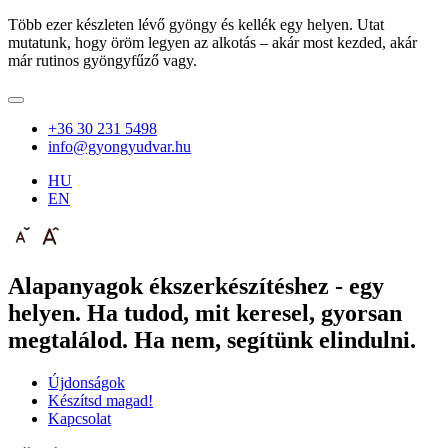
Több ezer készleten lévő gyöngy és kellék egy helyen. Utat
mutatunk, hogy öröm legyen az alkotás – akár most kezded, akár
már rutinos gyöngyfűző vagy.
+36 30 231 5498
info@gyongyudvar.hu
HU
EN
Alapanyagok ékszerkészítéshez - egy
helyen. Ha tudod, mit keresel, gyorsan
megtalálod. Ha nem, segítünk elindulni.
Újdonságok
Készítsd magad!
Kapcsolat