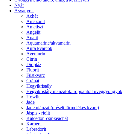
Nyár
Ásványok
Achát
Amazonit
Ametiszt
Angelit
Apatit
Aquamarine/akvamarin
Aura kvarcok
Aventurin
Citrin
Dioptáz
Fluorit
Füstkvarc
Gránát
Hegyikristály
Hegyikristály utánzatok: roppantott üveggyöngyök
Howlit
Jade
Jade utánzat (préselt törmelékes kvarc)
Jáspis - riolit
Kalcedon-csipkeachát
Karneol
Labradorit