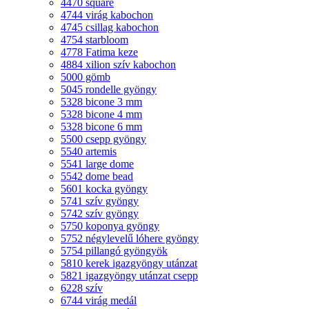
4470 square
4744 virág kabochon
4745 csillag kabochon
4754 starbloom
4778 Fatima keze
4884 xilion szív kabochon
5000 gömb
5045 rondelle gyöngy
5328 bicone 3 mm
5328 bicone 4 mm
5328 bicone 6 mm
5500 csepp gyöngy
5540 artemis
5541 large dome
5542 dome bead
5601 kocka gyöngy
5741 szív gyöngy
5742 szív gyöngy
5750 koponya gyöngy
5752 négylevelű lóhere gyöngy
5754 pillangó gyöngyök
5810 kerek igazgyöngy utánzat
5821 igazgyöngy utánzat csepp
6228 szív
6744 virág medál