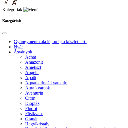
Kategóriák
Kategóriák
Gyöngymentő akció, amíg a készlet tart!
Nyár
Ásványok
Achát
Amazonit
Ametiszt
Angelit
Apatit
Aquamarine/akvamarin
Aura kvarcok
Aventurin
Citrin
Dioptáz
Fluorit
Füstkvarc
Gránát
Hegyikristály