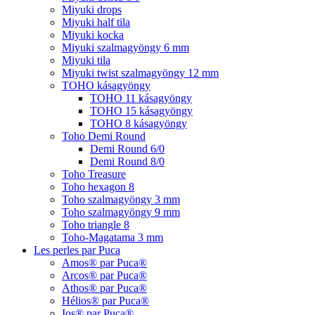
Miyuki drops
Miyuki half tila
Miyuki kocka
Miyuki szalmagyöngy 6 mm
Miyuki tila
Miyuki twist szalmagyöngy 12 mm
TOHO kásagyöngy
TOHO 11 kásagyöngy
TOHO 15 kásagyöngy
TOHO 8 kásagyöngy
Toho Demi Round
Demi Round 6/0
Demi Round 8/0
Toho Treasure
Toho hexagon 8
Toho szalmagyöngy 3 mm
Toho szalmagyöngy 9 mm
Toho triangle 8
Toho-Magatama 3 mm
Les perles par Puca
Amos® par Puca®
Arcos® par Puca®
Athos® par Puca®
Hélios® par Puca®
Ios® par Puca®