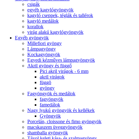
csigák
egyéb kagylógyöngyök
kagyló cseppek, téglák és tallérok
kagyló medálok
korallok
virág alakú kagylógyöngyök
Egyéb gyöngyök
Millefiori gyöngy
Lámpagyöngy
Kockagyöngyök
Egyedi kézműves lámpagyöngyök
Akril gyöngy és függő
Pici akril virágok - 6 mm
akril virágok
függõ
gyöngy
Fagyöngyök és medálok
fagyöngyök
famedálok
Nagy lyukú gyöngyök és kellékek
Gyöngyök
Porcelán, cloissone és fimo gyöngyök
macskaszem üveggyöngyök
shamballa gyöngyök
Távol keleti kása- és szalmagyöngy