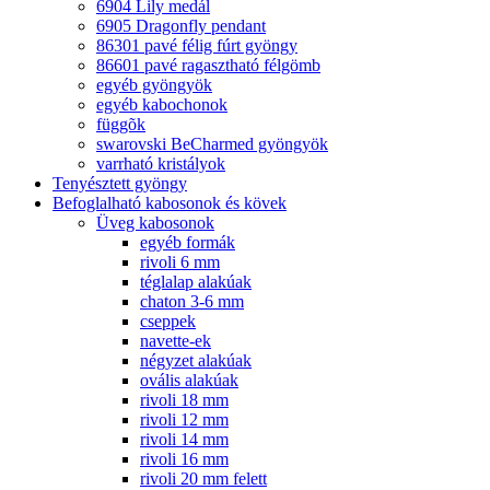
6904 Lily medál
6905 Dragonfly pendant
86301 pavé félig fúrt gyöngy
86601 pavé ragasztható félgömb
egyéb gyöngyök
egyéb kabochonok
függõk
swarovski BeCharmed gyöngyök
varrható kristályok
Tenyésztett gyöngy
Befoglalható kabosonok és kövek
Üveg kabosonok
egyéb formák
rivoli 6 mm
téglalap alakúak
chaton 3-6 mm
cseppek
navette-ek
négyzet alakúak
ovális alakúak
rivoli 18 mm
rivoli 12 mm
rivoli 14 mm
rivoli 16 mm
rivoli 20 mm felett