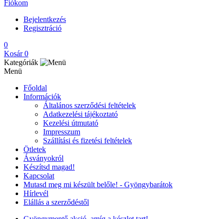
Fiókom
Bejelentkezés
Regisztráció
0
Kosár
0
Kategóriák
Menü
Főoldal
Információk
Általános szerződési feltételek
Adatkezelési tájékoztató
Kezelési útmutató
Impresszum
Szállítási és fizetési feltételek
Ötletek
Ásványokról
Készítsd magad!
Kapcsolat
Mutasd meg mi készült belőle! - Gyöngybarátok
Hírlevél
Elállás a szerződéstől
Gyöngymentő akció, amíg a készlet tart!