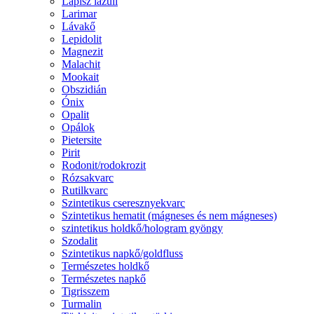
Lápisz lazuli
Larimar
Lávakő
Lepidolit
Magnezit
Malachit
Mookait
Obszidián
Ónix
Opalit
Opálok
Pietersite
Pirit
Rodonit/rodokrozit
Rózsakvarc
Rutilkvarc
Szintetikus cseresznyekvarc
Szintetikus hematit (mágneses és nem mágneses)
szintetikus holdkő/hologram gyöngy
Szodalit
Szintetikus napkő/goldfluss
Természetes holdkő
Természetes napkő
Tigrisszem
Turmalin