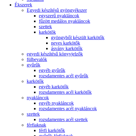
Ékszerek
Egyedi készítésû gyöngyékszer
egyszerű nyakláncok
fűzött medálos nyakláncok
szettek
karkötõk
gyöngyből készült karkötők
neves karkötők
ásvány karkötők
egyedi készítésű könyvjelzők
fülbevalók
gyűrűk
egyéb gyűrűk
rozsdamentes acél gyűrűk
karkötők
egyéb karkötők
rozsdamentes acél karkötők
nyakláncok
egyéb nyakláncok
rozsdamentes acél nyakláncok
szettek
rozsdamentes acél szettek
férfiaknak
férfi karkötők
gyűrűk férfiaknak