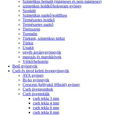
Szintetikus hematit (mágneses és nem mágneses)
szintetikus holdkő/hologram gyöngy
Szodalit
Szintetikus napkő/goldfluss
Természetes holdkő
Természetes napkő
Tigrisszem
Turmalin
Türkinit, szintetikus türkiz
Türkiz
Unakit
egyéb ásványgyöngyök
masszás és marokkövek
Vérkő/heliotróp
Betű gyöngyök
Cseh és távol keleti üveggyöngyök
AVA gyöngy
Bi-bo gyöngyök
Crescent (kétlyukú félhold) gyöngy
Cseh üveggombok
Cseh üvegteklák
cseh tekla 3 mm
cseh tekla 4 mm
cseh tekla 6 mm
cseh tekla 8 mm