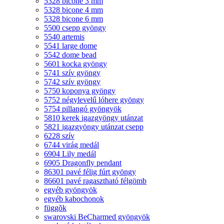
5328 bicone 3 mm
5328 bicone 4 mm
5328 bicone 6 mm
5500 csepp gyöngy
5540 artemis
5541 large dome
5542 dome bead
5601 kocka gyöngy
5741 szív gyöngy
5742 szív gyöngy
5750 koponya gyöngy
5752 négylevelű lóhere gyöngy
5754 pillangó gyöngyök
5810 kerek igazgyöngy utánzat
5821 igazgyöngy utánzat csepp
6228 szív
6744 virág medál
6904 Lily medál
6905 Dragonfly pendant
86301 pavé félig fúrt gyöngy
86601 pavé ragasztható félgömb
egyéb gyöngyök
egyéb kabochonok
függõk
swarovski BeCharmed gyöngyök