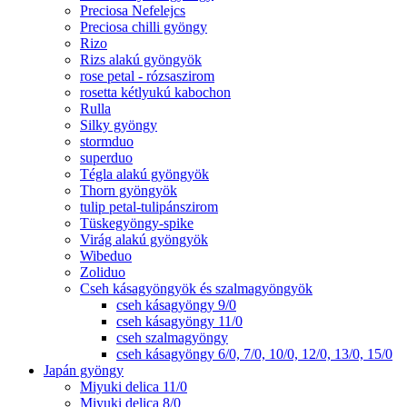
Preciosa Nefelejcs
Preciosa chilli gyöngy
Rizo
Rizs alakú gyöngyök
rose petal - rózsaszirom
rosetta kétlyukú kabochon
Rulla
Silky gyöngy
stormduo
superduo
Tégla alakú gyöngyök
Thorn gyöngyök
tulip petal-tulipánszirom
Tüskegyöngy-spike
Virág alakú gyöngyök
Wibeduo
Zoliduo
Cseh kásagyöngyök és szalmagyöngyök
cseh kásagyöngy 9/0
cseh kásagyöngy 11/0
cseh szalmagyöngy
cseh kásagyöngy 6/0, 7/0, 10/0, 12/0, 13/0, 15/0
Japán gyöngy
Miyuki delica 11/0
Miyuki delica 8/0