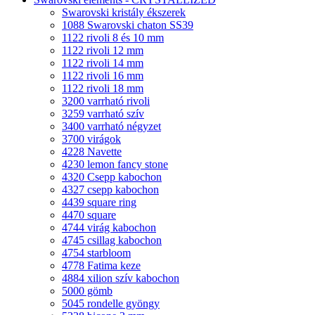
Swarovski kristály ékszerek
1088 Swarovski chaton SS39
1122 rivoli 8 és 10 mm
1122 rivoli 12 mm
1122 rivoli 14 mm
1122 rivoli 16 mm
1122 rivoli 18 mm
3200 varrható rivoli
3259 varrható szív
3400 varrható négyzet
3700 virágok
4228 Navette
4230 lemon fancy stone
4320 Csepp kabochon
4327 csepp kabochon
4439 square ring
4470 square
4744 virág kabochon
4745 csillag kabochon
4754 starbloom
4778 Fatima keze
4884 xilion szív kabochon
5000 gömb
5045 rondelle gyöngy