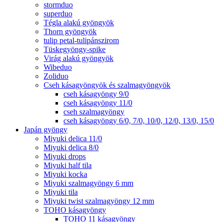
stormduo
superduo
Tégla alakú gyöngyök
Thorn gyöngyök
tulip petal-tulipánszirom
Tüskegyöngy-spike
Virág alakú gyöngyök
Wibeduo
Zoliduo
Cseh kásagyöngyök és szalmagyöngyök
cseh kásagyöngy 9/0
cseh kásagyöngy 11/0
cseh szalmagyöngy
cseh kásagyöngy 6/0, 7/0, 10/0, 12/0, 13/0, 15/0
Japán gyöngy
Miyuki delica 11/0
Miyuki delica 8/0
Miyuki drops
Miyuki half tila
Miyuki kocka
Miyuki szalmagyöngy 6 mm
Miyuki tila
Miyuki twist szalmagyöngy 12 mm
TOHO kásagyöngy
TOHO 11 kásagyöngy