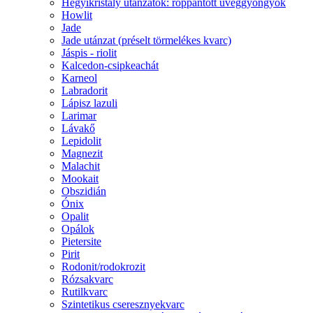
Hegyikristály utánzatok: roppantott üveggyöngyök
Howlit
Jade
Jade utánzat (préselt törmelékes kvarc)
Jáspis - riolit
Kalcedon-csipkeachát
Karneol
Labradorit
Lápisz lazuli
Larimar
Lávakő
Lepidolit
Magnezit
Malachit
Mookait
Obszidián
Ónix
Opalit
Opálok
Pietersite
Pirit
Rodonit/rodokrozit
Rózsakvarc
Rutilkvarc
Szintetikus cseresznyekvarc