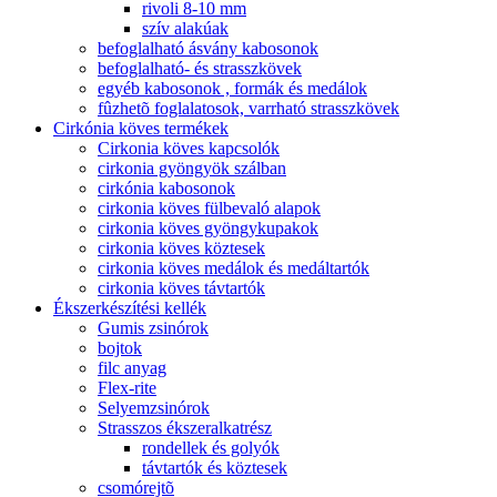
rivoli 8-10 mm
szív alakúak
befoglalható ásvány kabosonok
befoglalható- és strasszkövek
egyéb kabosonok , formák és medálok
fûzhetõ foglalatosok, varrható strasszkövek
Cirkónia köves termékek
Cirkonia köves kapcsolók
cirkonia gyöngyök szálban
cirkónia kabosonok
cirkonia köves fülbevaló alapok
cirkonia köves gyöngykupakok
cirkonia köves köztesek
cirkonia köves medálok és medáltartók
cirkonia köves távtartók
Ékszerkészítési kellék
Gumis zsinórok
bojtok
filc anyag
Flex-rite
Selyemzsinórok
Strasszos ékszeralkatrész
rondellek és golyók
távtartók és köztesek
csomórejtõ