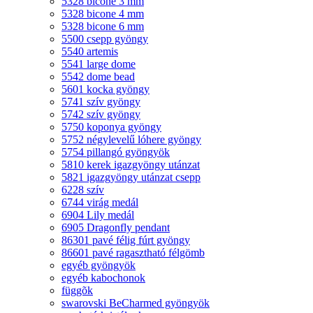
5328 bicone 3 mm
5328 bicone 4 mm
5328 bicone 6 mm
5500 csepp gyöngy
5540 artemis
5541 large dome
5542 dome bead
5601 kocka gyöngy
5741 szív gyöngy
5742 szív gyöngy
5750 koponya gyöngy
5752 négylevelű lóhere gyöngy
5754 pillangó gyöngyök
5810 kerek igazgyöngy utánzat
5821 igazgyöngy utánzat csepp
6228 szív
6744 virág medál
6904 Lily medál
6905 Dragonfly pendant
86301 pavé félig fúrt gyöngy
86601 pavé ragasztható félgömb
egyéb gyöngyök
egyéb kabochonok
függõk
swarovski BeCharmed gyöngyök