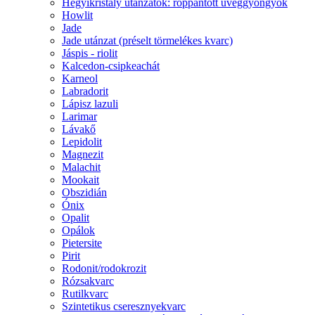
Hegyikristály utánzatok: roppantott üveggyöngyök
Howlit
Jade
Jade utánzat (préselt törmelékes kvarc)
Jáspis - riolit
Kalcedon-csipkeachát
Karneol
Labradorit
Lápisz lazuli
Larimar
Lávakő
Lepidolit
Magnezit
Malachit
Mookait
Obszidián
Ónix
Opalit
Opálok
Pietersite
Pirit
Rodonit/rodokrozit
Rózsakvarc
Rutilkvarc
Szintetikus cseresznyekvarc