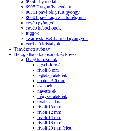
6904 Lily medál
6905 Dragonfly pendant
86301 pavé félig fúrt gyöngy
86601 pavé ragasztható félgömb
egyéb gyöngyök
egyéb kabochonok
függõk
swarovski BeCharmed gyöngyök
varrható kristályok
Tenyésztett gyöngy
Befoglalható kabosonok és kövek
Üveg kabosonok
egyéb formák
rivoli 6 mm
téglalap alakúak
chaton 3-6 mm
cseppek
navette-ek
négyzet alakúak
ovális alakúak
rivoli 18 mm
rivoli 12 mm
rivoli 14 mm
rivoli 16 mm
rivoli 20 mm felett