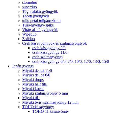
stormduo
superduo
Tégla alakú gyöngyök
Thorn gyöngyök
tulip petal-tulipánszirom
Tüskegyöngy-spike
Virág alakú gyöngyök
Wibeduo
Zoliduo
Cseh kásagyöngyök és szalmagyöngyök
cseh kásagyöngy 9/0
cseh kásagyöngy 11/0
cseh szalmagyöngy
cseh kásagyöngy 6/0, 7/0, 10/0, 12/0, 13/0, 15/0
Japán gyöngy
Miyuki delica 11/0
Miyuki delica 8/0
Miyuki drops
Miyuki half tila
Miyuki kocka
Miyuki szalmagyöngy 6 mm
Miyuki tila
Miyuki twist szalmagyöngy 12 mm
TOHO kásagyöngy
TOHO 11 kásagyöngy