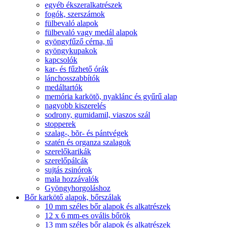
egyéb ékszeralkatrészek
fogók, szerszámok
fülbevaló alapok
fülbevaló vagy medál alapok
gyöngyfűző cérna, tű
gyöngykupakok
kapcsolók
kar- és fűzhető órák
lánchosszabbítók
medáltartók
memória karkötõ, nyaklánc és gyűrű alap
nagyobb kiszerelés
sodrony, gumidamil, viaszos szál
stopperek
szalag-, bõr- és pántvégek
szatén és organza szalagok
szerelőkarikák
szerelőpálcák
sujtás zsinórok
mala hozzávalók
Gyöngyhorgoláshoz
Bőr karkötő alapok, bőrszálak
10 mm széles bőr alapok és alkatrészek
12 x 6 mm-es ovális bőrök
13 mm széles bőr alapok és alkatrészek