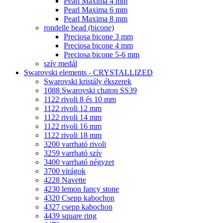
Pearl Maxima 4 mm
Pearl Maxima 6 mm
Pearl Maxima 8 mm
rondelle bead (bicone)
Preciosa bicone 3 mm
Preciosa bicone 4 mm
Preciosa bicone 5-6 mm
szív medál
Swarovski elements - CRYSTALLIZED
Swarovski kristály ékszerek
1088 Swarovski chaton SS39
1122 rivoli 8 és 10 mm
1122 rivoli 12 mm
1122 rivoli 14 mm
1122 rivoli 16 mm
1122 rivoli 18 mm
3200 varrható rivoli
3259 varrható szív
3400 varrható négyzet
3700 virágok
4228 Navette
4230 lemon fancy stone
4320 Csepp kabochon
4327 csepp kabochon
4439 square ring