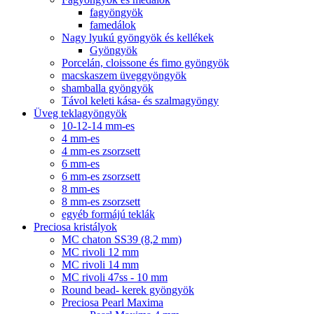
fagyöngyök
famedálok
Nagy lyukú gyöngyök és kellékek
Gyöngyök
Porcelán, cloissone és fimo gyöngyök
macskaszem üveggyöngyök
shamballa gyöngyök
Távol keleti kása- és szalmagyöngy
Üveg teklagyöngyök
10-12-14 mm-es
4 mm-es
4 mm-es zsorzsett
6 mm-es
6 mm-es zsorzsett
8 mm-es
8 mm-es zsorzsett
egyéb formájú teklák
Preciosa kristályok
MC chaton SS39 (8,2 mm)
MC rivoli 12 mm
MC rivoli 14 mm
MC rivoli 47ss - 10 mm
Round bead- kerek gyöngyök
Preciosa Pearl Maxima