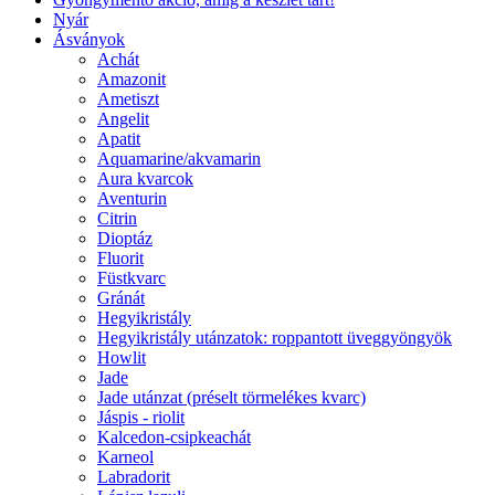
Nyár
Ásványok
Achát
Amazonit
Ametiszt
Angelit
Apatit
Aquamarine/akvamarin
Aura kvarcok
Aventurin
Citrin
Dioptáz
Fluorit
Füstkvarc
Gránát
Hegyikristály
Hegyikristály utánzatok: roppantott üveggyöngyök
Howlit
Jade
Jade utánzat (préselt törmelékes kvarc)
Jáspis - riolit
Kalcedon-csipkeachát
Karneol
Labradorit