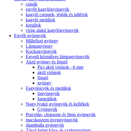
csigák
egyéb kagylógyöngyök
kagyló cseppek, téglák és tallérok
kagyló medálok
korallok
virág alakú kagylógyöngyök
Egyéb gyöngyök
Millefiori gyöngy
Lámpagyöngy
Kockagyöngyök
Egyedi kézműves lámpagyöngyök
Akril gyöngy és függő
Pici akril virágok - 6 mm
akril virágok
függõ
gyöngy
Fagyöngyök és medálok
fagyöngyök
famedálok
Nagy lyukú gyöngyök és kellékek
Gyöngyök
Porcelán, cloissone és fimo gyöngyök
macskaszem üveggyöngyök
shamballa gyöngyök
Távol keleti kása- és szalmagyöngy