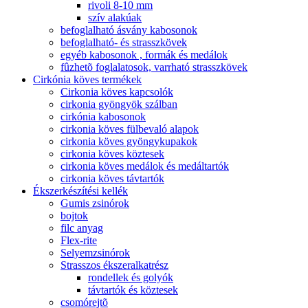
rivoli 8-10 mm
szív alakúak
befoglalható ásvány kabosonok
befoglalható- és strasszkövek
egyéb kabosonok , formák és medálok
fûzhetõ foglalatosok, varrható strasszkövek
Cirkónia köves termékek
Cirkonia köves kapcsolók
cirkonia gyöngyök szálban
cirkónia kabosonok
cirkonia köves fülbevaló alapok
cirkonia köves gyöngykupakok
cirkonia köves köztesek
cirkonia köves medálok és medáltartók
cirkonia köves távtartók
Ékszerkészítési kellék
Gumis zsinórok
bojtok
filc anyag
Flex-rite
Selyemzsinórok
Strasszos ékszeralkatrész
rondellek és golyók
távtartók és köztesek
csomórejtõ