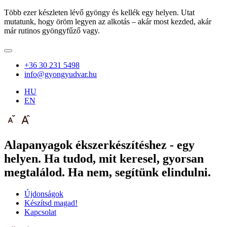
Több ezer készleten lévő gyöngy és kellék egy helyen. Utat
mutatunk, hogy öröm legyen az alkotás – akár most kezded, akár
már rutinos gyöngyfűző vagy.
+36 30 231 5498
info@gyongyudvar.hu
HU
EN
Alapanyagok ékszerkészítéshez - egy
helyen. Ha tudod, mit keresel, gyorsan
megtalálod. Ha nem, segítünk elindulni.
Újdonságok
Készítsd magad!
Kapcsolat