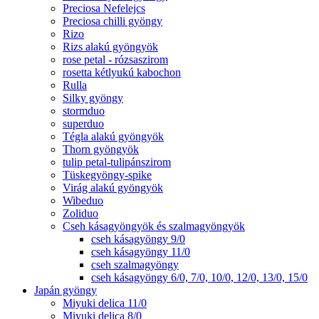
Preciosa Nefelejcs
Preciosa chilli gyöngy
Rizo
Rizs alakú gyöngyök
rose petal - rózsaszirom
rosetta kétlyukú kabochon
Rulla
Silky gyöngy
stormduo
superduo
Tégla alakú gyöngyök
Thorn gyöngyök
tulip petal-tulipánszirom
Tüskegyöngy-spike
Virág alakú gyöngyök
Wibeduo
Zoliduo
Cseh kásagyöngyök és szalmagyöngyök
cseh kásagyöngy 9/0
cseh kásagyöngy 11/0
cseh szalmagyöngy
cseh kásagyöngy 6/0, 7/0, 10/0, 12/0, 13/0, 15/0
Japán gyöngy
Miyuki delica 11/0
Miyuki delica 8/0