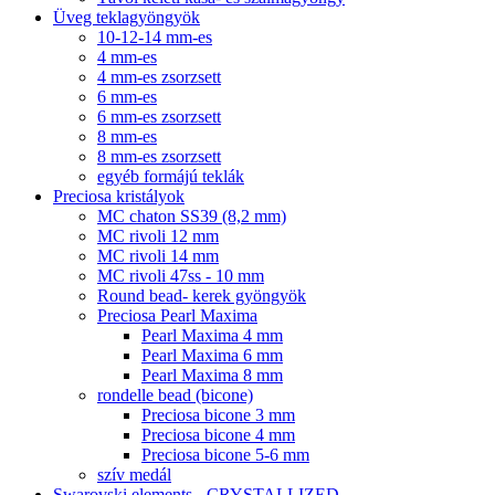
Üveg teklagyöngyök
10-12-14 mm-es
4 mm-es
4 mm-es zsorzsett
6 mm-es
6 mm-es zsorzsett
8 mm-es
8 mm-es zsorzsett
egyéb formájú teklák
Preciosa kristályok
MC chaton SS39 (8,2 mm)
MC rivoli 12 mm
MC rivoli 14 mm
MC rivoli 47ss - 10 mm
Round bead- kerek gyöngyök
Preciosa Pearl Maxima
Pearl Maxima 4 mm
Pearl Maxima 6 mm
Pearl Maxima 8 mm
rondelle bead (bicone)
Preciosa bicone 3 mm
Preciosa bicone 4 mm
Preciosa bicone 5-6 mm
szív medál
Swarovski elements - CRYSTALLIZED