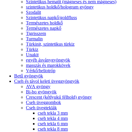
Szintetikus hematit (mágneses és nem mágneses)
szintetikus holdkő/hologram gyöngy
Szodalit
Szintetikus napkő/goldfluss
Természetes holdkő
Természetes napkő
Tigrisszem
Turmalin
Türkinit, szintetikus türkiz
Türkiz
Unakit
egyéb ásványgyöngyök
masszás és marokkövek
Vérkő/heliotróp
Betű gyöngyök
Cseh és távol keleti üveggyöngyök
AVA gyöngy
Bi-bo gyöngyök
Crescent (kétlyukú félhold) gyöngy
Cseh üveggombok
Cseh üvegteklák
cseh tekla 3 mm
cseh tekla 4 mm
cseh tekla 6 mm
cseh tekla 8 mm