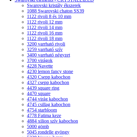
Swarovski kristály ékszerek
1088 Swarovski chaton SS39
1122 rivoli 8 és 10 mm
1122 rivoli 12 mm
1122 rivoli 14 mm
1122 rivoli 16 mm
1122 rivoli 18 mm
3200 varrható rivoli
3259 varrható szív
3400 varrható négyzet
3700 virágok
4228 Navette
4230 lemon fancy stone
4320 Csepp kabochon
4327 csepp kabochon
4439 square ring
4470 square
4744 virág kabochon
4745 csillag kabochon
4754 starbloom
4778 Fatima keze
4884 xilion szív kabochon
5000 gömb
5045 rondelle gyöngy