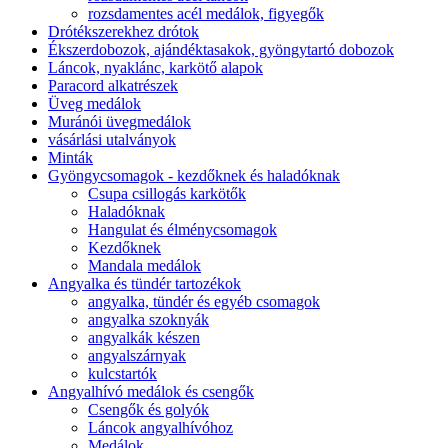
rozsdamentes acél medálok, figyegők
Drótékszerekhez drótok
Ékszerdobozok, ajándéktasakok, gyöngytartó dobozok
Láncok, nyaklánc, karkötő alapok
Paracord alkatrészek
Üveg medálok
Muránói üvegmedálok
vásárlási utalványok
Minták
Gyöngycsomagok - kezdőknek és haladóknak
Csupa csillogás karkötők
Haladóknak
Hangulat és élménycsomagok
Kezdőknek
Mandala medálok
Angyalka és tündér tartozékok
angyalka, tündér és egyéb csomagok
angyalka szoknyák
angyalkák készen
angyalszárnyak
kulcstartók
Angyalhívó medálok és csengők
Csengők és golyók
Láncok angyalhívóhoz
Medálok