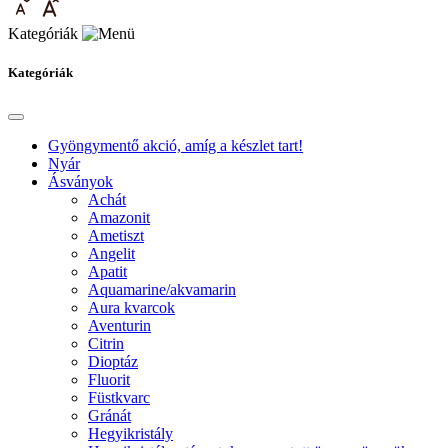
Kategóriák
Kategóriák
Gyöngymentő akció, amíg a készlet tart!
Nyár
Ásványok
Achát
Amazonit
Ametiszt
Angelit
Apatit
Aquamarine/akvamarin
Aura kvarcok
Aventurin
Citrin
Dioptáz
Fluorit
Füstkvarc
Gránát
Hegyikristály