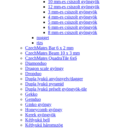
10 mm-es csiszolt gyöngyök
12 mm-es csiszolt gyöngyök
3 mm-es csiszolt gyöngyök
4 mm-es csiszolt gyöngyök
5 mm-es csiszolt gyöngyök
6 mm-es csiszolt gyöngyök
8 mm-es csiszolt gyöngyök
nugget
rizs
CzechMates Bar 6 x 2 mm
CzechMates Beam 10 x 3 mm
CzechMates QuadraTile 6x6
Diamonduo
Dragon scale gyöngy
Dropduo
Dupla lyukú anyósnyelv/dagger
Dupla lyukú pyramid
Dupla lyukú préselt gyöngyök-tile
Gekko
Gemduo
Ginko gyöngy
Honeycomb gyöngy
Kerek gyöngyök
Kétlyukú bell
Kétlyukú háromszög