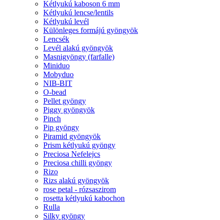
Kétlyukú kaboson 6 mm
Kétlyukú lencse/lentils
Kétlyukú levél
Különleges formájú gyöngyök
Lencsék
Levél alakú gyöngyök
Masnigyöngy (farfalle)
Miniduo
Mobyduo
NIB-BIT
O-bead
Pellet gyöngy
Piggy gyöngyök
Pinch
Pip gyöngy
Piramid gyöngyök
Prism kétlyukú gyöngy
Preciosa Nefelejcs
Preciosa chilli gyöngy
Rizo
Rizs alakú gyöngyök
rose petal - rózsaszirom
rosetta kétlyukú kabochon
Rulla
Silky gyöngy