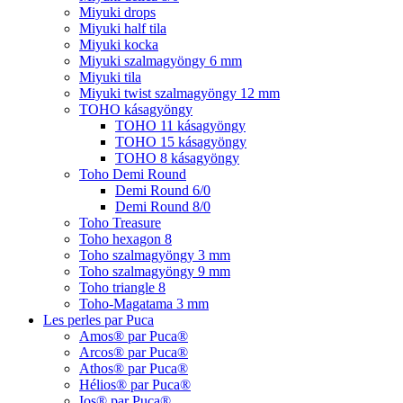
Miyuki drops
Miyuki half tila
Miyuki kocka
Miyuki szalmagyöngy 6 mm
Miyuki tila
Miyuki twist szalmagyöngy 12 mm
TOHO kásagyöngy
TOHO 11 kásagyöngy
TOHO 15 kásagyöngy
TOHO 8 kásagyöngy
Toho Demi Round
Demi Round 6/0
Demi Round 8/0
Toho Treasure
Toho hexagon 8
Toho szalmagyöngy 3 mm
Toho szalmagyöngy 9 mm
Toho triangle 8
Toho-Magatama 3 mm
Les perles par Puca
Amos® par Puca®
Arcos® par Puca®
Athos® par Puca®
Hélios® par Puca®
Ios® par Puca®