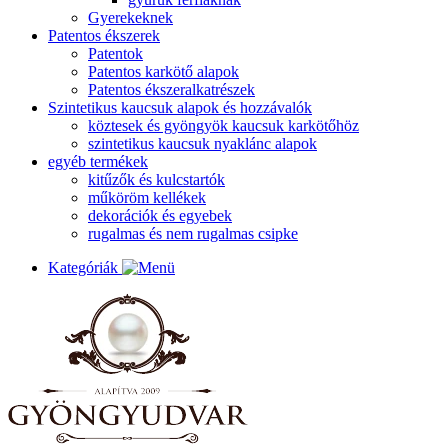
Gyerekeknek
Patentos ékszerek
Patentok
Patentos karkötő alapok
Patentos ékszeralkatrészek
Szintetikus kaucsuk alapok és hozzávalók
köztesek és gyöngyök kaucsuk karkötőhöz
szintetikus kaucsuk nyaklánc alapok
egyéb termékek
kitűzők és kulcstartók
műköröm kellékek
dekorációk és egyebek
rugalmas és nem rugalmas csipke
Kategóriák