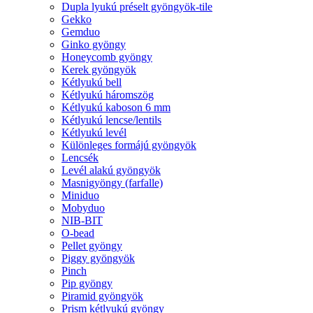
Dupla lyukú préselt gyöngyök-tile
Gekko
Gemduo
Ginko gyöngy
Honeycomb gyöngy
Kerek gyöngyök
Kétlyukú bell
Kétlyukú háromszög
Kétlyukú kaboson 6 mm
Kétlyukú lencse/lentils
Kétlyukú levél
Különleges formájú gyöngyök
Lencsék
Levél alakú gyöngyök
Masnigyöngy (farfalle)
Miniduo
Mobyduo
NIB-BIT
O-bead
Pellet gyöngy
Piggy gyöngyök
Pinch
Pip gyöngy
Piramid gyöngyök
Prism kétlyukú gyöngy