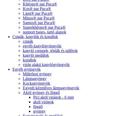
Khéops® par Puca®
Kos® par Puca®
Lipsi® par Puca®
Minos® par Puca®
Samos® par Puca®
Superkhéops® par Puca®
support bases- tartó alapok
Csigák, kagylók és korallok
csigák
egyéb kagylógyöngyök
kagyló cseppek, téglák és tallérok
kagyló medálok
korallok
virág alakú kagylógyöngyök
Egyéb gyöngyök
Millefiori gyöngy
Lámpagyöngy
Kockagyöngyök
Egyedi kézműves lámpagyöngyök
Akril gyöngy és függő
Pici akril virágok - 6 mm
akril virágok
függõ
gyöngy
Fagyöngyök és medálok