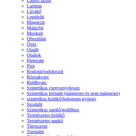
Lápisz lazuli
Larimar
Lávakő
Lepidolit
Magnezit
Malachit
Mookait
Obszidián
Ónix
Opalit
Opálok
Pietersite
Pirit
Rodonit/rodokrozit
Rózsakvarc
Rutilkvarc
Szintetikus cseresznyekvarc
Szintetikus hematit (mágneses és nem mágneses)
szintetikus holdkő/hologram gyöngy
Szodalit
Szintetikus napkő/goldfluss
Természetes holdkő
Természetes napkő
Tigrisszem
Turmalin