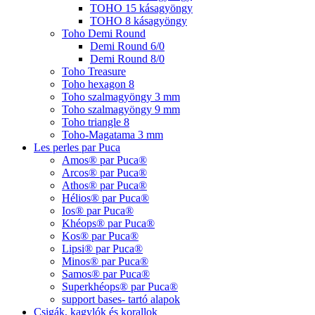
TOHO 15 kásagyöngy
TOHO 8 kásagyöngy
Toho Demi Round
Demi Round 6/0
Demi Round 8/0
Toho Treasure
Toho hexagon 8
Toho szalmagyöngy 3 mm
Toho szalmagyöngy 9 mm
Toho triangle 8
Toho-Magatama 3 mm
Les perles par Puca
Amos® par Puca®
Arcos® par Puca®
Athos® par Puca®
Hélios® par Puca®
Ios® par Puca®
Khéops® par Puca®
Kos® par Puca®
Lipsi® par Puca®
Minos® par Puca®
Samos® par Puca®
Superkhéops® par Puca®
support bases- tartó alapok
Csigák, kagylók és korallok