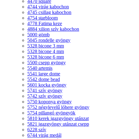
4470 square
4744 virág kabochon
4745 csillag kabochon
4754 starbloom
4778 Fatima keze
4884 xilion szív kabochon
5000 gömb
5045 rondelle gyöngy
5328 bicone 3 mm
5328 bicone 4 mm
5328 bicone 6 mm
5500 csepp gyöngy
5540 artemis
5541 large dome
5542 dome bead
5601 kocka gyöngy
5741 szív gyöngy
5742 szív gyöngy
5750 koponya gyöngy
5752 négylevelű lóhere gyöngy
5754 pillangó gyöngyök
5810 kerek igazgyöngy utánzat
5821 igazgyöngy utánzat csepp
6228 szív
6744 virág medál