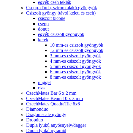
egyéb cseh teklák
Csepp, dárda, szirom alakú gyöngyök
Csiszolt gyöngy (távol keleti és cseh)
csiszolt bicone
csepp
donut
egyéb csiszolt gyöngyök
kerek
10 mm-es csiszolt gyöngyök
12 mm-es csiszolt gyöngyök
3 mm-es csiszolt gyöngyök
4 mm-es csiszolt gyöngyök
5 mm-es csiszolt gyöngyök
6 mm-es csiszolt gyöngyök
8 mm-es csiszolt gyöngyök
nugget
rizs
CzechMates Bar 6 x 2 mm
CzechMates Beam 10 x 3 mm
CzechMates QuadraTile 6x6
Diamonduo
Dragon scale gyöngy
Dropduo
Dupla lyukú anyósnyelv/dagger
Dupla lyukú pyramid