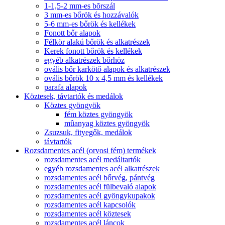
1-1,5-2 mm-es bõrszál
3 mm-es bőrök és hozzávalók
5-6 mm-es bőrök és kellékek
Fonott bőr alapok
Félkör alakú bőrök és alkatrészek
Kerek fonott bőrök és kellékek
egyéb alkatrészek bőrhöz
ovális bőr karkötő alapok és alkatrészek
ovális bőrök 10 x 4,5 mm és kellékek
parafa alapok
Köztesek, távtartók és medálok
Köztes gyöngyök
fém köztes gyöngyök
mûanyag köztes gyöngyök
Zsuzsuk, fityegők, medálok
távtartók
Rozsdamentes acél (orvosi fém) termékek
rozsdamentes acél medáltartók
egyéb rozsdamentes acél alkatrészek
rozsdamentes acél bőrvég, pántvég
rozsdamentes acél fülbevaló alapok
rozsdamentes acél gyöngykupakok
rozsdamentes acél kapcsolók
rozsdamentes acél köztesek
rozsdamentes acél láncok