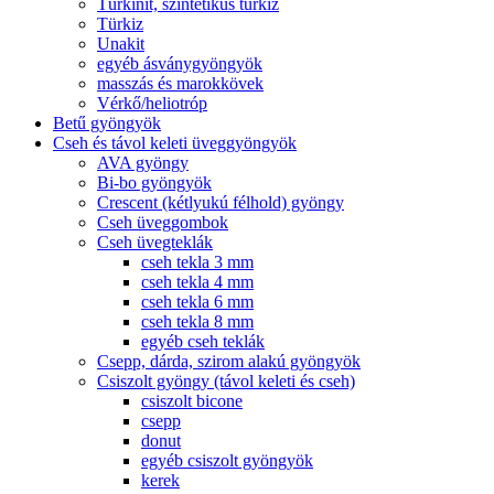
Türkinit, szintetikus türkiz
Türkiz
Unakit
egyéb ásványgyöngyök
masszás és marokkövek
Vérkő/heliotróp
Betű gyöngyök
Cseh és távol keleti üveggyöngyök
AVA gyöngy
Bi-bo gyöngyök
Crescent (kétlyukú félhold) gyöngy
Cseh üveggombok
Cseh üvegteklák
cseh tekla 3 mm
cseh tekla 4 mm
cseh tekla 6 mm
cseh tekla 8 mm
egyéb cseh teklák
Csepp, dárda, szirom alakú gyöngyök
Csiszolt gyöngy (távol keleti és cseh)
csiszolt bicone
csepp
donut
egyéb csiszolt gyöngyök
kerek