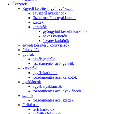
Ékszerek
Egyedi készítésû gyöngyékszer
egyszerű nyakláncok
fűzött medálos nyakláncok
szettek
karkötõk
gyöngyből készült karkötők
neves karkötők
ásvány karkötők
egyedi készítésű könyvjelzők
fülbevalók
gyűrűk
egyéb gyűrűk
rozsdamentes acél gyűrűk
karkötők
egyéb karkötők
rozsdamentes acél karkötők
nyakláncok
egyéb nyakláncok
rozsdamentes acél nyakláncok
szettek
rozsdamentes acél szettek
férfiaknak
férfi karkötők
gyűrűk férfiaknak