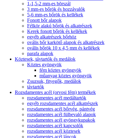
1-1,5-2 mm-es bõrszál
3 mm-es bőrök és hozzávalók
5-6 mm-es bőrök és kellékek
Fonott bőr alapok
Félkör alakú bőrök és alkatrészek
Kerek fonott bőrök és kellékek
egyéb alkatrészek bőrhöz
ovális bőr karkötő alapok és alkatrészek
ovális bőrök 10 x 4,5 mm és kellékek
parafa alapok
Köztesek, távtartók és medálok
Köztes gyöngyök
fém köztes gyöngyök
mûanyag köztes gyöngyök
Zsuzsuk, fityegők, medálok
távtartók
Rozsdamentes acél (orvosi fém) termékek
rozsdamentes acél medáltartók
egyéb rozsdamentes acél alkatrészek
rozsdamentes acél bőrvég, pántvég
rozsdamentes acél fülbevaló alapok
rozsdamentes acél gyöngykupakok
rozsdamentes acél kapcsolók
rozsdamentes acél köztesek
rozsdamentes acél láncok