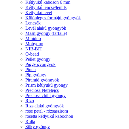
Kétlyukú kaboson 6 mm
Kétlyukú lencse/lentils
Kétlyukú levél
Különleges formájú gyöngyök
Lencsék
Levél alakú gyöngyök
Masnigyöngy (farfalle)
Miniduo
Mobyduo
NIB-BIT
O-bead
Pellet gyöngy
Piggy gyöngyök
Pinch
Pip gyöngy
Piramid gyöngyök
Prism kétlyukú gyöngy
Preciosa Nefelejcs
Preciosa chilli gyöngy
Rizo
Rizs alakú gyöngyök
rose petal - rózsaszirom
rosetta kétlyukú kabochon
Rulla
Silky gyöngy