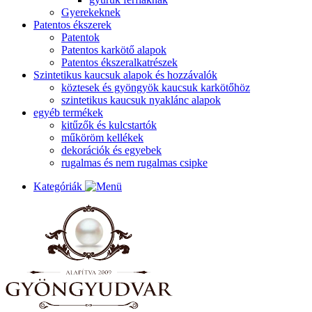
Gyerekeknek
Patentos ékszerek
Patentok
Patentos karkötő alapok
Patentos ékszeralkatrészek
Szintetikus kaucsuk alapok és hozzávalók
köztesek és gyöngyök kaucsuk karkötőhöz
szintetikus kaucsuk nyaklánc alapok
egyéb termékek
kitűzők és kulcstartók
műköröm kellékek
dekorációk és egyebek
rugalmas és nem rugalmas csipke
Kategóriák