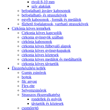
rivoli 8-10 mm
szív alakúak
befoglalható ásvány kabosonok
befoglalható- és strasszkövek
egyéb kabosonok , formák és medálok
fûzhetõ foglalatosok, varrható strasszkövek
Cirkónia köves termékek
Cirkonia köves kapcsolók
cirkonia gyöngyök szálban
cirkónia kabosonok
cirkonia köves fülbevaló alapok
cirkonia köves gyöngykupakok
cirkonia köves köztesek
cirkonia köves medálok és medáltartók
cirkonia köves távtartók
Ékszerkészítési kellék
Gumis zsinórok
bojtok
filc anyag
Flex-rite
Selyemzsinórok
Strasszos ékszeralkatrész
rondellek és golyók
távtartók és köztesek
csomórejtõ