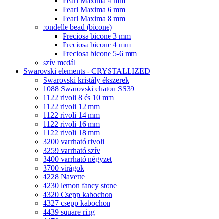
Pearl Maxima 4 mm
Pearl Maxima 6 mm
Pearl Maxima 8 mm
rondelle bead (bicone)
Preciosa bicone 3 mm
Preciosa bicone 4 mm
Preciosa bicone 5-6 mm
szív medál
Swarovski elements - CRYSTALLIZED
Swarovski kristály ékszerek
1088 Swarovski chaton SS39
1122 rivoli 8 és 10 mm
1122 rivoli 12 mm
1122 rivoli 14 mm
1122 rivoli 16 mm
1122 rivoli 18 mm
3200 varrható rivoli
3259 varrható szív
3400 varrható négyzet
3700 virágok
4228 Navette
4230 lemon fancy stone
4320 Csepp kabochon
4327 csepp kabochon
4439 square ring