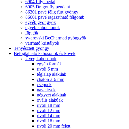
6904 Lily medál
6905 Dragonfly pendant
86301 pavé félig fúrt gyöngy
86601 pavé ragasztható félgömb
egyéb gyöngyök
egyéb kabochonok
függõk
swarovski BeCharmed gyöngyök
varrható kristályok
Tenyésztett gyöngy
Befoglalható kabosonok és kövek
Üveg kabosonok
egyéb formák
rivoli 6 mm
téglalap alakúak
chaton 3-6 mm
cseppek
navette-ek
négyzet alakúak
ovális alakúak
rivoli 18 mm
rivoli 12 mm
rivoli 14 mm
rivoli 16 mm
rivoli 20 mm felett