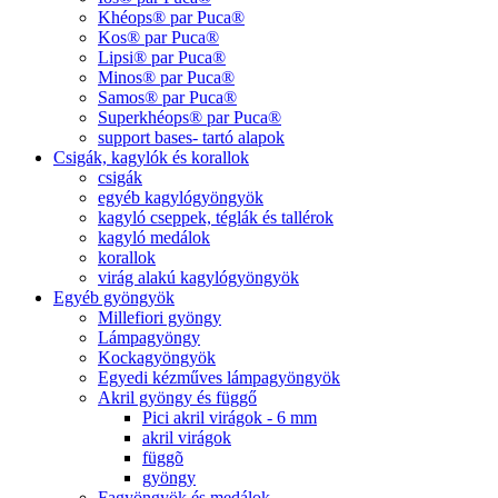
Khéops® par Puca®
Kos® par Puca®
Lipsi® par Puca®
Minos® par Puca®
Samos® par Puca®
Superkhéops® par Puca®
support bases- tartó alapok
Csigák, kagylók és korallok
csigák
egyéb kagylógyöngyök
kagyló cseppek, téglák és tallérok
kagyló medálok
korallok
virág alakú kagylógyöngyök
Egyéb gyöngyök
Millefiori gyöngy
Lámpagyöngy
Kockagyöngyök
Egyedi kézműves lámpagyöngyök
Akril gyöngy és függő
Pici akril virágok - 6 mm
akril virágok
függõ
gyöngy
Fagyöngyök és medálok