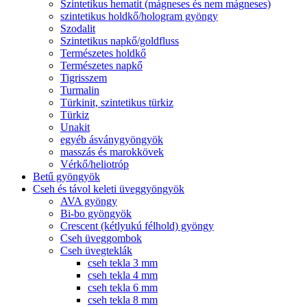
Szintetikus hematit (mágneses és nem mágneses)
szintetikus holdkő/hologram gyöngy
Szodalit
Szintetikus napkő/goldfluss
Természetes holdkő
Természetes napkő
Tigrisszem
Turmalin
Türkinit, szintetikus türkiz
Türkiz
Unakit
egyéb ásványgyöngyök
masszás és marokkövek
Vérkő/heliotróp
Betű gyöngyök
Cseh és távol keleti üveggyöngyök
AVA gyöngy
Bi-bo gyöngyök
Crescent (kétlyukú félhold) gyöngy
Cseh üveggombok
Cseh üvegteklák
cseh tekla 3 mm
cseh tekla 4 mm
cseh tekla 6 mm
cseh tekla 8 mm