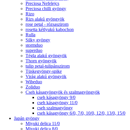
Preciosa Nefelejcs
Preciosa chilli gyöngy
Rizo
Rizs alakú gyöngyök
rose petal - rózsaszirom
rosetta kétlyukú kabochon
Rulla
Silky gyöngy
stormduo
superduo
Tégla alakú gyöngyök
Thorn gyöngyök
tulip petal-tulipánszirom
Tüskegyöngy-spike
Virág alakú gyöngyök
Wibeduo
Zoliduo
Cseh kásagyöngyök és szalmagyöngyök
cseh kásagyöngy 9/0
cseh kásagyöngy 11/0
cseh szalmagyöngy
cseh kásagyöngy 6/0, 7/0, 10/0, 12/0, 13/0, 15/0
Japán gyöngy
Miyuki delica 11/0
Miyuki delica 8/0