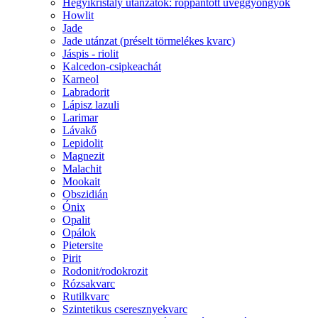
Hegyikristály utánzatok: roppantott üveggyöngyök
Howlit
Jade
Jade utánzat (préselt törmelékes kvarc)
Jáspis - riolit
Kalcedon-csipkeachát
Karneol
Labradorit
Lápisz lazuli
Larimar
Lávakő
Lepidolit
Magnezit
Malachit
Mookait
Obszidián
Ónix
Opalit
Opálok
Pietersite
Pirit
Rodonit/rodokrozit
Rózsakvarc
Rutilkvarc
Szintetikus cseresznyekvarc