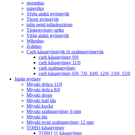
stormduo
superduo
Tégla alakú gyöngyök
Thorn gyöngyök
tulip petal-tulipánszirom
Tüskegyöngy-spike
Virág alakú gyöngyök
Wibeduo
Zoliduo
Cseh kásagyöngyök és szalmagyöngyök
cseh kásagyöngy 9/0
cseh kásagyöngy 11/0
cseh szalmagyöngy
cseh kásagyöngy 6/0, 7/0, 10/0, 12/0, 13/0, 15/0
Japán gyöngy
Miyuki delica 11/0
Miyuki delica 8/0
Miyuki drops
Miyuki half tila
Miyuki kocka
Miyuki szalmagyöngy 6 mm
Miyuki tila
Miyuki twist szalmagyöngy 12 mm
TOHO kásagyöngy
TOHO 11 kásagyöngy