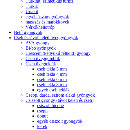
Türkinit, szintetikus türkiz
Türkiz
Unakit
egyéb ásványgyöngyök
masszás és marokkövek
Vérkő/heliotróp
Betű gyöngyök
Cseh és távol keleti üveggyöngyök
AVA gyöngy
Bi-bo gyöngyök
Crescent (kétlyukú félhold) gyöngy
Cseh üveggombok
Cseh üvegteklák
cseh tekla 3 mm
cseh tekla 4 mm
cseh tekla 6 mm
cseh tekla 8 mm
egyéb cseh teklák
Csepp, dárda, szirom alakú gyöngyök
Csiszolt gyöngy (távol keleti és cseh)
csiszolt bicone
csepp
donut
egyéb csiszolt gyöngyök
kerek