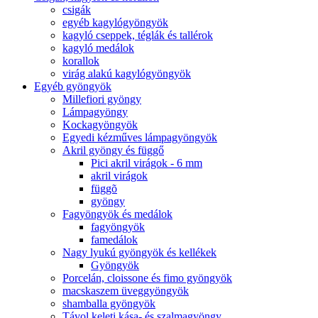
csigák
egyéb kagylógyöngyök
kagyló cseppek, téglák és tallérok
kagyló medálok
korallok
virág alakú kagylógyöngyök
Egyéb gyöngyök
Millefiori gyöngy
Lámpagyöngy
Kockagyöngyök
Egyedi kézműves lámpagyöngyök
Akril gyöngy és függő
Pici akril virágok - 6 mm
akril virágok
függõ
gyöngy
Fagyöngyök és medálok
fagyöngyök
famedálok
Nagy lyukú gyöngyök és kellékek
Gyöngyök
Porcelán, cloissone és fimo gyöngyök
macskaszem üveggyöngyök
shamballa gyöngyök
Távol keleti kása- és szalmagyöngy