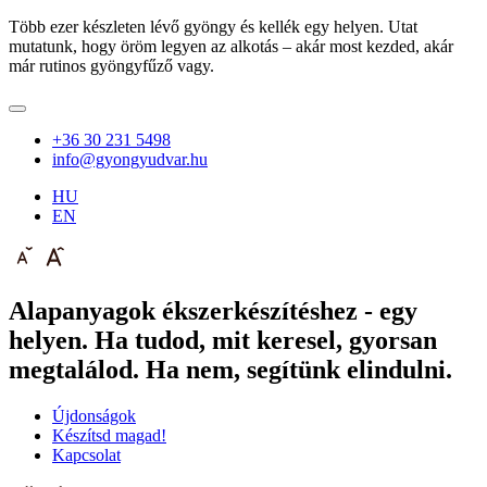
Több ezer készleten lévő gyöngy és kellék egy helyen. Utat
mutatunk, hogy öröm legyen az alkotás – akár most kezded, akár
már rutinos gyöngyfűző vagy.
+36 30 231 5498
info@gyongyudvar.hu
HU
EN
Alapanyagok ékszerkészítéshez - egy
helyen. Ha tudod, mit keresel, gyorsan
megtalálod. Ha nem, segítünk elindulni.
Újdonságok
Készítsd magad!
Kapcsolat