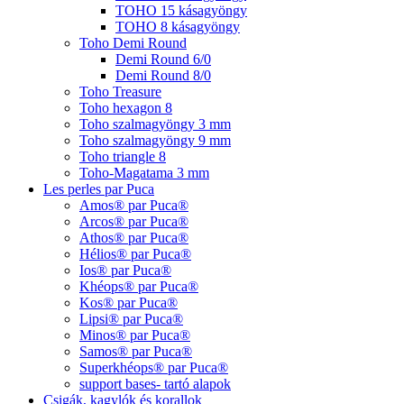
TOHO 15 kásagyöngy
TOHO 8 kásagyöngy
Toho Demi Round
Demi Round 6/0
Demi Round 8/0
Toho Treasure
Toho hexagon 8
Toho szalmagyöngy 3 mm
Toho szalmagyöngy 9 mm
Toho triangle 8
Toho-Magatama 3 mm
Les perles par Puca
Amos® par Puca®
Arcos® par Puca®
Athos® par Puca®
Hélios® par Puca®
Ios® par Puca®
Khéops® par Puca®
Kos® par Puca®
Lipsi® par Puca®
Minos® par Puca®
Samos® par Puca®
Superkhéops® par Puca®
support bases- tartó alapok
Csigák, kagylók és korallok