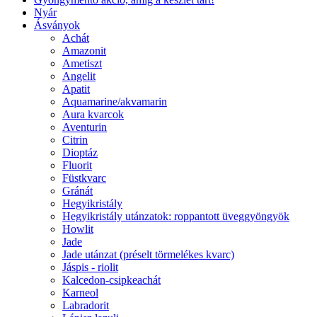
Nyár
Ásványok
Achát
Amazonit
Ametiszt
Angelit
Apatit
Aquamarine/akvamarin
Aura kvarcok
Aventurin
Citrin
Dioptáz
Fluorit
Füstkvarc
Gránát
Hegyikristály
Hegyikristály utánzatok: roppantott üveggyöngyök
Howlit
Jade
Jade utánzat (préselt törmelékes kvarc)
Jáspis - riolit
Kalcedon-csipkeachát
Karneol
Labradorit