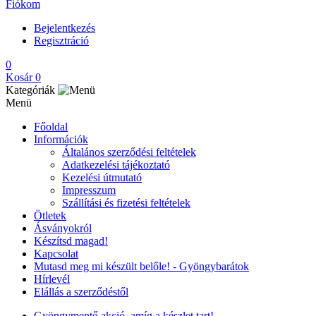
Fiókom
Bejelentkezés
Regisztráció
0
Kosár
0
Kategóriák
Menü
Főoldal
Információk
Általános szerződési feltételek
Adatkezelési tájékoztató
Kezelési útmutató
Impresszum
Szállítási és fizetési feltételek
Ötletek
Ásványokról
Készítsd magad!
Kapcsolat
Mutasd meg mi készült belőle! - Gyöngybarátok
Hírlevél
Elállás a szerződéstől
Gyöngymentő akció, amíg a készlet tart!