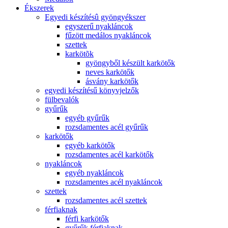
Ékszerek
Egyedi készítésû gyöngyékszer
egyszerű nyakláncok
fűzött medálos nyakláncok
szettek
karkötõk
gyöngyből készült karkötők
neves karkötők
ásvány karkötők
egyedi készítésű könyvjelzők
fülbevalók
gyűrűk
egyéb gyűrűk
rozsdamentes acél gyűrűk
karkötők
egyéb karkötők
rozsdamentes acél karkötők
nyakláncok
egyéb nyakláncok
rozsdamentes acél nyakláncok
szettek
rozsdamentes acél szettek
férfiaknak
férfi karkötők
gyűrűk férfiaknak