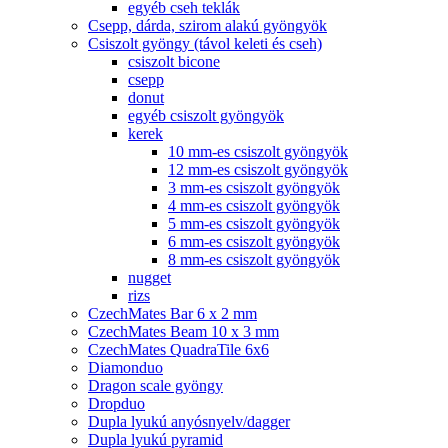
egyéb cseh teklák
Csepp, dárda, szirom alakú gyöngyök
Csiszolt gyöngy (távol keleti és cseh)
csiszolt bicone
csepp
donut
egyéb csiszolt gyöngyök
kerek
10 mm-es csiszolt gyöngyök
12 mm-es csiszolt gyöngyök
3 mm-es csiszolt gyöngyök
4 mm-es csiszolt gyöngyök
5 mm-es csiszolt gyöngyök
6 mm-es csiszolt gyöngyök
8 mm-es csiszolt gyöngyök
nugget
rizs
CzechMates Bar 6 x 2 mm
CzechMates Beam 10 x 3 mm
CzechMates QuadraTile 6x6
Diamonduo
Dragon scale gyöngy
Dropduo
Dupla lyukú anyósnyelv/dagger
Dupla lyukú pyramid