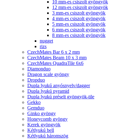
10 mm-es csiszolt gyöngyök
12 mm-es csiszolt gyöngyök
3 mm-es csiszolt gyöngyök
4 mm-es csiszolt gyöngyök
5 mm-es csiszolt gyöngyök
6 mm-es csiszolt gyöngyök
8 mm-es csiszolt gyöngyök
nugget
rizs
CzechMates Bar 6 x 2 mm
CzechMates Beam 10 x 3 mm
CzechMates QuadraTile 6x6
Diamonduo
Dragon scale gyöngy
Dropduo
Dupla lyukú anyósnyelv/dagger
Dupla lyukú pyramid
Dupla lyukú préselt gyöngyök-tile
Gekko
Gemduo
Ginko gyöngy
Honeycomb gyöngy
Kerek gyöngyök
Kétlyukú bell
Kétlyukú háromszög