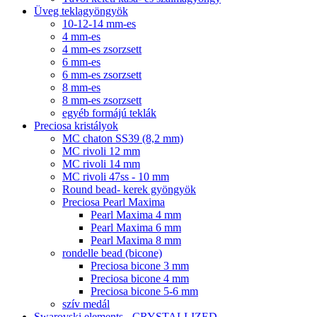
Üveg teklagyöngyök
10-12-14 mm-es
4 mm-es
4 mm-es zsorzsett
6 mm-es
6 mm-es zsorzsett
8 mm-es
8 mm-es zsorzsett
egyéb formájú teklák
Preciosa kristályok
MC chaton SS39 (8,2 mm)
MC rivoli 12 mm
MC rivoli 14 mm
MC rivoli 47ss - 10 mm
Round bead- kerek gyöngyök
Preciosa Pearl Maxima
Pearl Maxima 4 mm
Pearl Maxima 6 mm
Pearl Maxima 8 mm
rondelle bead (bicone)
Preciosa bicone 3 mm
Preciosa bicone 4 mm
Preciosa bicone 5-6 mm
szív medál
Swarovski elements - CRYSTALLIZED