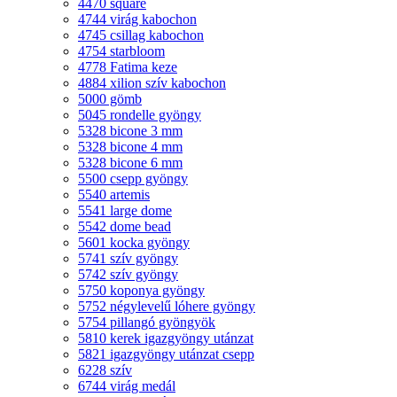
4470 square
4744 virág kabochon
4745 csillag kabochon
4754 starbloom
4778 Fatima keze
4884 xilion szív kabochon
5000 gömb
5045 rondelle gyöngy
5328 bicone 3 mm
5328 bicone 4 mm
5328 bicone 6 mm
5500 csepp gyöngy
5540 artemis
5541 large dome
5542 dome bead
5601 kocka gyöngy
5741 szív gyöngy
5742 szív gyöngy
5750 koponya gyöngy
5752 négylevelű lóhere gyöngy
5754 pillangó gyöngyök
5810 kerek igazgyöngy utánzat
5821 igazgyöngy utánzat csepp
6228 szív
6744 virág medál