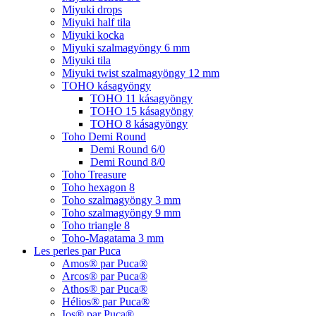
Miyuki drops
Miyuki half tila
Miyuki kocka
Miyuki szalmagyöngy 6 mm
Miyuki tila
Miyuki twist szalmagyöngy 12 mm
TOHO kásagyöngy
TOHO 11 kásagyöngy
TOHO 15 kásagyöngy
TOHO 8 kásagyöngy
Toho Demi Round
Demi Round 6/0
Demi Round 8/0
Toho Treasure
Toho hexagon 8
Toho szalmagyöngy 3 mm
Toho szalmagyöngy 9 mm
Toho triangle 8
Toho-Magatama 3 mm
Les perles par Puca
Amos® par Puca®
Arcos® par Puca®
Athos® par Puca®
Hélios® par Puca®
Ios® par Puca®