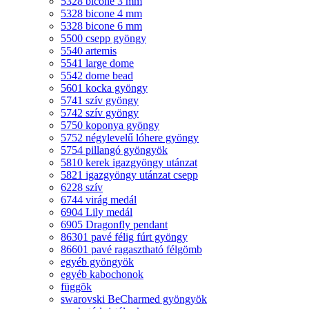
5328 bicone 3 mm
5328 bicone 4 mm
5328 bicone 6 mm
5500 csepp gyöngy
5540 artemis
5541 large dome
5542 dome bead
5601 kocka gyöngy
5741 szív gyöngy
5742 szív gyöngy
5750 koponya gyöngy
5752 négylevelű lóhere gyöngy
5754 pillangó gyöngyök
5810 kerek igazgyöngy utánzat
5821 igazgyöngy utánzat csepp
6228 szív
6744 virág medál
6904 Lily medál
6905 Dragonfly pendant
86301 pavé félig fúrt gyöngy
86601 pavé ragasztható félgömb
egyéb gyöngyök
egyéb kabochonok
függõk
swarovski BeCharmed gyöngyök