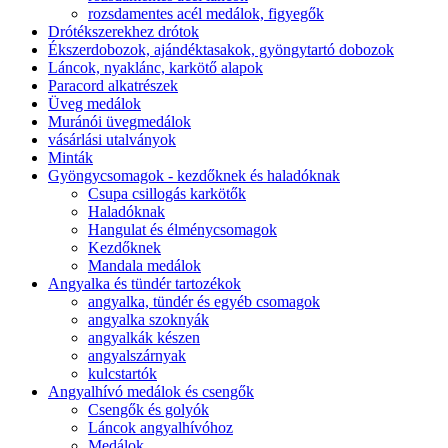
rozsdamentes acél medálok, figyegők
Drótékszerekhez drótok
Ékszerdobozok, ajándéktasakok, gyöngytartó dobozok
Láncok, nyaklánc, karkötő alapok
Paracord alkatrészek
Üveg medálok
Muránói üvegmedálok
vásárlási utalványok
Minták
Gyöngycsomagok - kezdőknek és haladóknak
Csupa csillogás karkötők
Haladóknak
Hangulat és élménycsomagok
Kezdőknek
Mandala medálok
Angyalka és tündér tartozékok
angyalka, tündér és egyéb csomagok
angyalka szoknyák
angyalkák készen
angyalszárnyak
kulcstartók
Angyalhívó medálok és csengők
Csengők és golyók
Láncok angyalhívóhoz
Medálok