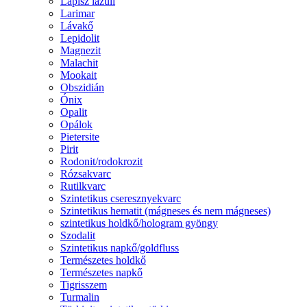
Lápisz lazuli
Larimar
Lávakő
Lepidolit
Magnezit
Malachit
Mookait
Obszidián
Ónix
Opalit
Opálok
Pietersite
Pirit
Rodonit/rodokrozit
Rózsakvarc
Rutilkvarc
Szintetikus cseresznyekvarc
Szintetikus hematit (mágneses és nem mágneses)
szintetikus holdkő/hologram gyöngy
Szodalit
Szintetikus napkő/goldfluss
Természetes holdkő
Természetes napkő
Tigrisszem
Turmalin