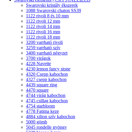
Swarovski kristály ékszerek
1088 Swarovski chaton SS39
1122 rivoli 8 és 10 mm
1122 rivoli 12 mm
1122 rivoli 14 mm
1122 rivoli 16 mm
1122 rivoli 18 mm
3200 varrható rivoli
3259 varrható szív
3400 varrható négyzet
3700 virágok
4228 Navette
4230 lemon fancy stone
4320 Csepp kabochon
4327 csepp kabochon
4439 square ring
4470 square
4744 virág kabochon
4745 csillag kabochon
4754 starbloom
4778 Fatima keze
4884 xilion szív kabochon
5000 gömb
5045 rondelle gyöngy