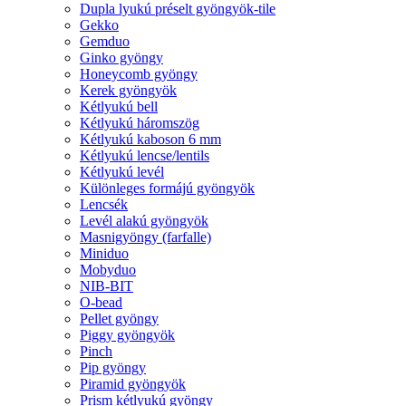
Dupla lyukú préselt gyöngyök-tile
Gekko
Gemduo
Ginko gyöngy
Honeycomb gyöngy
Kerek gyöngyök
Kétlyukú bell
Kétlyukú háromszög
Kétlyukú kaboson 6 mm
Kétlyukú lencse/lentils
Kétlyukú levél
Különleges formájú gyöngyök
Lencsék
Levél alakú gyöngyök
Masnigyöngy (farfalle)
Miniduo
Mobyduo
NIB-BIT
O-bead
Pellet gyöngy
Piggy gyöngyök
Pinch
Pip gyöngy
Piramid gyöngyök
Prism kétlyukú gyöngy