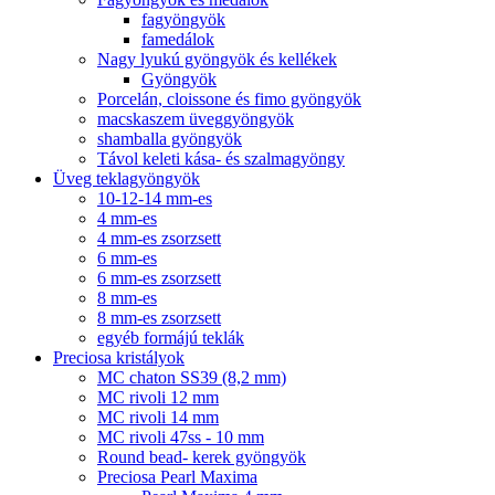
fagyöngyök
famedálok
Nagy lyukú gyöngyök és kellékek
Gyöngyök
Porcelán, cloissone és fimo gyöngyök
macskaszem üveggyöngyök
shamballa gyöngyök
Távol keleti kása- és szalmagyöngy
Üveg teklagyöngyök
10-12-14 mm-es
4 mm-es
4 mm-es zsorzsett
6 mm-es
6 mm-es zsorzsett
8 mm-es
8 mm-es zsorzsett
egyéb formájú teklák
Preciosa kristályok
MC chaton SS39 (8,2 mm)
MC rivoli 12 mm
MC rivoli 14 mm
MC rivoli 47ss - 10 mm
Round bead- kerek gyöngyök
Preciosa Pearl Maxima