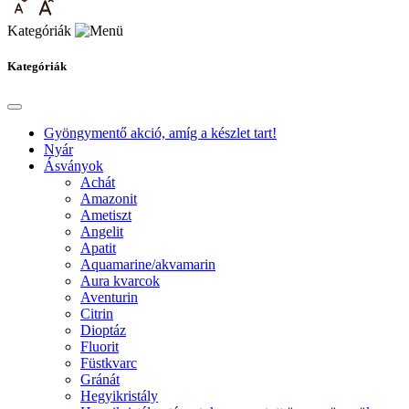
Kategóriák
Kategóriák
Gyöngymentő akció, amíg a készlet tart!
Nyár
Ásványok
Achát
Amazonit
Ametiszt
Angelit
Apatit
Aquamarine/akvamarin
Aura kvarcok
Aventurin
Citrin
Dioptáz
Fluorit
Füstkvarc
Gránát
Hegyikristály