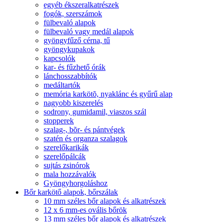
egyéb ékszeralkatrészek
fogók, szerszámok
fülbevaló alapok
fülbevaló vagy medál alapok
gyöngyfűző cérna, tű
gyöngykupakok
kapcsolók
kar- és fűzhető órák
lánchosszabbítók
medáltartók
memória karkötõ, nyaklánc és gyűrű alap
nagyobb kiszerelés
sodrony, gumidamil, viaszos szál
stopperek
szalag-, bõr- és pántvégek
szatén és organza szalagok
szerelőkarikák
szerelőpálcák
sujtás zsinórok
mala hozzávalók
Gyöngyhorgoláshoz
Bőr karkötő alapok, bőrszálak
10 mm széles bőr alapok és alkatrészek
12 x 6 mm-es ovális bőrök
13 mm széles bőr alapok és alkatrészek