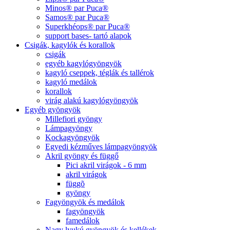
Minos® par Puca®
Samos® par Puca®
Superkhéops® par Puca®
support bases- tartó alapok
Csigák, kagylók és korallok
csigák
egyéb kagylógyöngyök
kagyló cseppek, téglák és tallérok
kagyló medálok
korallok
virág alakú kagylógyöngyök
Egyéb gyöngyök
Millefiori gyöngy
Lámpagyöngy
Kockagyöngyök
Egyedi kézműves lámpagyöngyök
Akril gyöngy és függő
Pici akril virágok - 6 mm
akril virágok
függõ
gyöngy
Fagyöngyök és medálok
fagyöngyök
famedálok
Nagy lyukú gyöngyök és kellékek