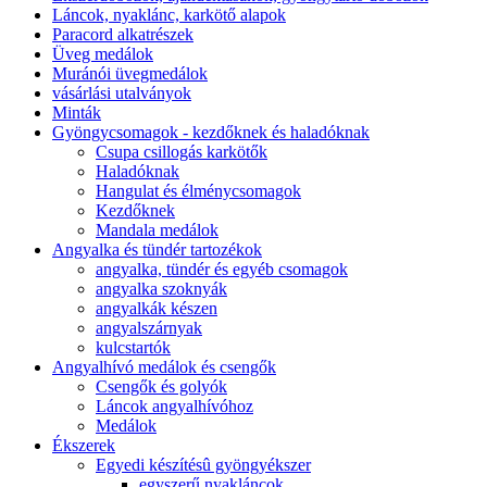
Láncok, nyaklánc, karkötő alapok
Paracord alkatrészek
Üveg medálok
Muránói üvegmedálok
vásárlási utalványok
Minták
Gyöngycsomagok - kezdőknek és haladóknak
Csupa csillogás karkötők
Haladóknak
Hangulat és élménycsomagok
Kezdőknek
Mandala medálok
Angyalka és tündér tartozékok
angyalka, tündér és egyéb csomagok
angyalka szoknyák
angyalkák készen
angyalszárnyak
kulcstartók
Angyalhívó medálok és csengők
Csengők és golyók
Láncok angyalhívóhoz
Medálok
Ékszerek
Egyedi készítésû gyöngyékszer
egyszerű nyakláncok