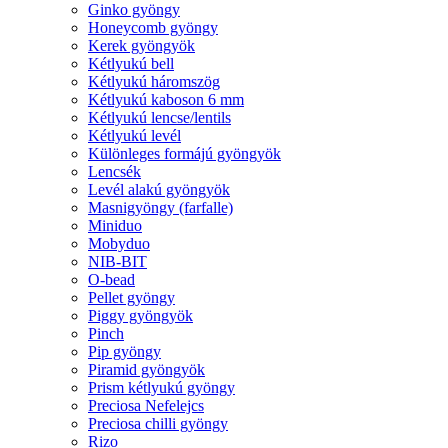
Ginko gyöngy
Honeycomb gyöngy
Kerek gyöngyök
Kétlyukú bell
Kétlyukú háromszög
Kétlyukú kaboson 6 mm
Kétlyukú lencse/lentils
Kétlyukú levél
Különleges formájú gyöngyök
Lencsék
Levél alakú gyöngyök
Masnigyöngy (farfalle)
Miniduo
Mobyduo
NIB-BIT
O-bead
Pellet gyöngy
Piggy gyöngyök
Pinch
Pip gyöngy
Piramid gyöngyök
Prism kétlyukú gyöngy
Preciosa Nefelejcs
Preciosa chilli gyöngy
Rizo