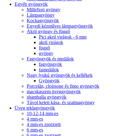
Egyéb gyöngyök
Millefiori gyöngy
Lámpagyöngy
Kockagyöngyök
Egyedi kézműves lámpagyöngyök
Akril gyöngy és függő
Pici akril virágok - 6 mm
akril virágok
függõ
gyöngy
Fagyöngyök és medálok
fagyöngyök
famedálok
Nagy lyukú gyöngyök és kellékek
Gyöngyök
Porcelán, cloissone és fimo gyöngyök
macskaszem üveggyöngyök
shamballa gyöngyök
Távol keleti kása- és szalmagyöngy
Üveg teklagyöngyök
10-12-14 mm-es
4 mm-es
4 mm-es zsorzsett
6 mm-es
6 mm-es zsorzsett