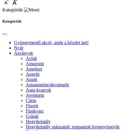
Kategóriák
Kategóriák
Gyöngymentő akció, amíg a készlet tart!
Nyár
Ásványok
Achát
Amazonit
Ametiszt
Angelit
Apatit
Aquamarine/akvamarin
Aura kvarcok
Aventurin
Citrin
Fluorit
Füstkvarc
Gránát
Hegyikristály
Hegyikristály utánzatok: roppantott üveggyöngyök