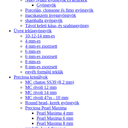
Gyöngyök
Porcelán, cloissone és fimo gyöngyök
macskaszem üveggyöngyök
shamballa gyöngyök
Távol keleti kása- és szalmagyöngy
Üveg teklagyöngyök
10-12-14 mm-es
4 mm-es
4 mm-es zsorzsett
6 mm-es
6 mm-es zsorzsett
8 mm-es
8 mm-es zsorzsett
egyéb formájú teklák
Preciosa kristályok
MC chaton SS39 (8,2 mm)
MC rivoli 12 mm
MC rivoli 14 mm
MC rivoli 47ss - 10 mm
Round bead- kerek gyöngyök
Preciosa Pearl Maxima
Pearl Maxima 4 mm
Pearl Maxima 6 mm
Pearl Maxima 8 mm