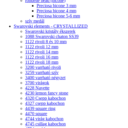
rondelle bead (bicone)
Preciosa bicone 3 mm
Preciosa bicone 4 mm
Preciosa bicone 5-6 mm
szív medál
Swarovski elements - CRYSTALLIZED
Swarovski kristály ékszerek
1088 Swarovski chaton SS39
1122 rivoli 8 és 10 mm
1122 rivoli 12 mm
1122 rivoli 14 mm
1122 rivoli 16 mm
1122 rivoli 18 mm
3200 varrható rivoli
3259 varrható szív
3400 varrható négyzet
3700 virágok
4228 Navette
4230 lemon fancy stone
4320 Csepp kabochon
4327 csepp kabochon
4439 square ring
4470 square
4744 virág kabochon
4745 csillag kabochon