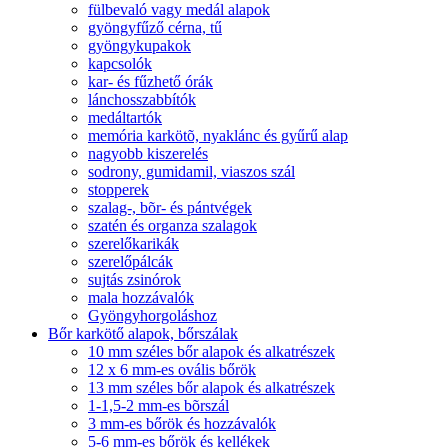
fülbevaló vagy medál alapok
gyöngyfűző cérna, tű
gyöngykupakok
kapcsolók
kar- és fűzhető órák
lánchosszabbítók
medáltartók
memória karkötõ, nyaklánc és gyűrű alap
nagyobb kiszerelés
sodrony, gumidamil, viaszos szál
stopperek
szalag-, bõr- és pántvégek
szatén és organza szalagok
szerelőkarikák
szerelőpálcák
sujtás zsinórok
mala hozzávalók
Gyöngyhorgoláshoz
Bőr karkötő alapok, bőrszálak
10 mm széles bőr alapok és alkatrészek
12 x 6 mm-es ovális bőrök
13 mm széles bőr alapok és alkatrészek
1-1,5-2 mm-es bõrszál
3 mm-es bőrök és hozzávalók
5-6 mm-es bőrök és kellékek