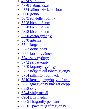
4754 starbloom
4778 Fatima keze
4884 xilion szív kabochon
5000 gömb
5045 rondelle gyöngy
5328 bicone 3 mm
5328 bicone 4 mm
5328 bicone 6 mm
5500 csepp gyöngy
5540 artemis
5541 large dome
5542 dome bead
5601 kocka gyöngy
5741 szív gyöngy
5742 szív gyöngy
5750 koponya gyöngy
5752 négylevelű lóhere gyöngy
5754 pillangó gyöngyök
5810 kerek igazgyöngy utánzat
5821 igazgyöngy utánzat csepp
6228 szív
6744 virág medál
6904 Lily medál
6905 Dragonfly pendant
86301 pavé félig fúrt gyöngy