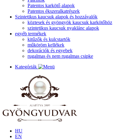
Patentos karkötő alapok
Patentos ékszeralkatrészek
Szintetikus kaucsuk alapok és hozzávalók
köztesek és gyöngyök kaucsuk karkötőhöz
szintetikus kaucsuk nyaklánc alapok
egyéb termékek
kitűzők és kulcstartók
műköröm kellékek
dekorációk és egyebek
rugalmas és nem rugalmas csipke
Kategóriák
HU
EN