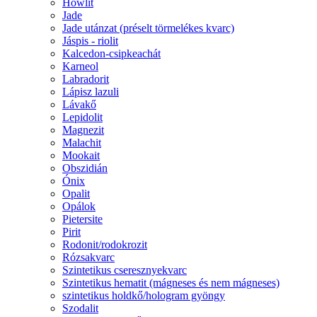
Howlit
Jade
Jade utánzat (préselt törmelékes kvarc)
Jáspis - riolit
Kalcedon-csipkeachát
Karneol
Labradorit
Lápisz lazuli
Lávakő
Lepidolit
Magnezit
Malachit
Mookait
Obszidián
Ónix
Opalit
Opálok
Pietersite
Pirit
Rodonit/rodokrozit
Rózsakvarc
Szintetikus cseresznyekvarc
Szintetikus hematit (mágneses és nem mágneses)
szintetikus holdkő/hologram gyöngy
Szodalit