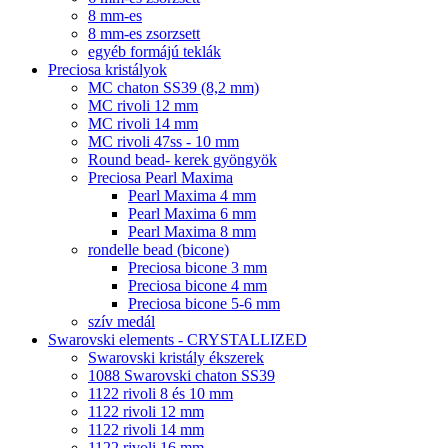
8 mm-es
8 mm-es zsorzsett
egyéb formájú teklák
Preciosa kristályok
MC chaton SS39 (8,2 mm)
MC rivoli 12 mm
MC rivoli 14 mm
MC rivoli 47ss - 10 mm
Round bead- kerek gyöngyök
Preciosa Pearl Maxima
Pearl Maxima 4 mm
Pearl Maxima 6 mm
Pearl Maxima 8 mm
rondelle bead (bicone)
Preciosa bicone 3 mm
Preciosa bicone 4 mm
Preciosa bicone 5-6 mm
szív medál
Swarovski elements - CRYSTALLIZED
Swarovski kristály ékszerek
1088 Swarovski chaton SS39
1122 rivoli 8 és 10 mm
1122 rivoli 12 mm
1122 rivoli 14 mm
1122 rivoli 16 mm