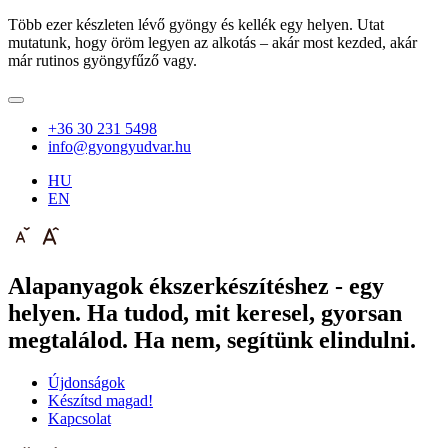
Több ezer készleten lévő gyöngy és kellék egy helyen. Utat
mutatunk, hogy öröm legyen az alkotás – akár most kezded, akár
már rutinos gyöngyfűző vagy.
+36 30 231 5498
info@gyongyudvar.hu
HU
EN
Alapanyagok ékszerkészítéshez - egy
helyen. Ha tudod, mit keresel, gyorsan
megtalálod. Ha nem, segítünk elindulni.
Újdonságok
Készítsd magad!
Kapcsolat