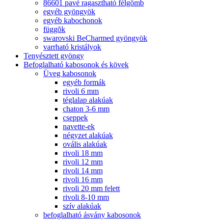
86601 pavé ragasztható félgömb
egyéb gyöngyök
egyéb kabochonok
függõk
swarovski BeCharmed gyöngyök
varrható kristályok
Tenyésztett gyöngy
Befoglalható kabosonok és kövek
Üveg kabosonok
egyéb formák
rivoli 6 mm
téglalap alakúak
chaton 3-6 mm
cseppek
navette-ek
négyzet alakúak
ovális alakúak
rivoli 18 mm
rivoli 12 mm
rivoli 14 mm
rivoli 16 mm
rivoli 20 mm felett
rivoli 8-10 mm
szív alakúak
befoglalható ásvány kabosonok