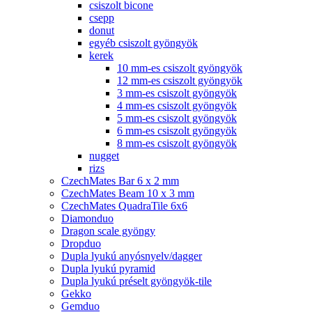
csiszolt bicone
csepp
donut
egyéb csiszolt gyöngyök
kerek
10 mm-es csiszolt gyöngyök
12 mm-es csiszolt gyöngyök
3 mm-es csiszolt gyöngyök
4 mm-es csiszolt gyöngyök
5 mm-es csiszolt gyöngyök
6 mm-es csiszolt gyöngyök
8 mm-es csiszolt gyöngyök
nugget
rizs
CzechMates Bar 6 x 2 mm
CzechMates Beam 10 x 3 mm
CzechMates QuadraTile 6x6
Diamonduo
Dragon scale gyöngy
Dropduo
Dupla lyukú anyósnyelv/dagger
Dupla lyukú pyramid
Dupla lyukú préselt gyöngyök-tile
Gekko
Gemduo