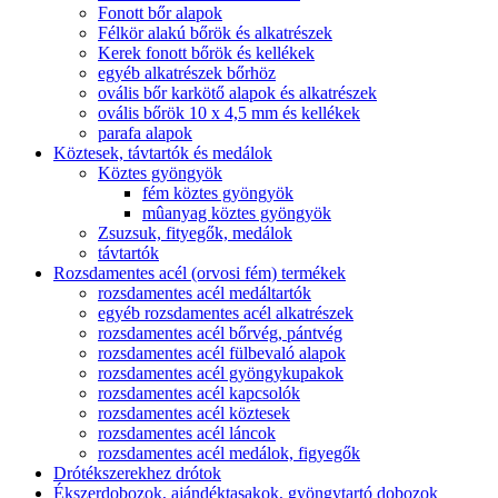
Fonott bőr alapok
Félkör alakú bőrök és alkatrészek
Kerek fonott bőrök és kellékek
egyéb alkatrészek bőrhöz
ovális bőr karkötő alapok és alkatrészek
ovális bőrök 10 x 4,5 mm és kellékek
parafa alapok
Köztesek, távtartók és medálok
Köztes gyöngyök
fém köztes gyöngyök
mûanyag köztes gyöngyök
Zsuzsuk, fityegők, medálok
távtartók
Rozsdamentes acél (orvosi fém) termékek
rozsdamentes acél medáltartók
egyéb rozsdamentes acél alkatrészek
rozsdamentes acél bőrvég, pántvég
rozsdamentes acél fülbevaló alapok
rozsdamentes acél gyöngykupakok
rozsdamentes acél kapcsolók
rozsdamentes acél köztesek
rozsdamentes acél láncok
rozsdamentes acél medálok, figyegők
Drótékszerekhez drótok
Ékszerdobozok, ajándéktasakok, gyöngytartó dobozok