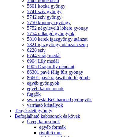
5542 dome bead
5601 kocka gyöngy
5741 szív gyöngy
5742 szív gyöngy
5750 koponya gyöngy
5752 négylevelű lóhere gyöngy
5754 pillangó gyöngyök
5810 kerek igazgyöngy utánzat
5821 igazgyöngy utánzat csepp
6228 szív
6744 virág medál
6904 Lily medál
6905 Dragonfly pendant
86301 pavé félig fúrt gyöngy
86601 pavé ragasztható félgömb
egyéb gyöngyök
egyéb kabochonok
függõk
swarovski BeCharmed gyöngyök
varrható kristályok
Tenyésztett gyöngy
Befoglalható kabosonok és kövek
Üveg kabosonok
egyéb formák
rivoli 6 mm