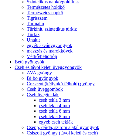
Szintetikus napkő/goldfluss
Természetes holdkő
Természetes napkő
Tigrisszem
Turmalin
Türkinit, szintetikus türkiz
Türkiz
Unakit
egyéb ásványgyöngyök
masszás és marokkövek
Vérkő/heliotróp
Betű gyöngyök
Cseh és távol keleti üveggyöngyök
AVA gyöngy
Bi-bo gyöngyök
Crescent (kétlyukú félhold) gyöngy
Cseh üveggombok
Cseh üvegteklák
cseh tekla 3 mm
cseh tekla 4 mm
cseh tekla 6 mm
cseh tekla 8 mm
egyéb cseh teklák
Csepp, dárda, szirom alakú gyöngyök
Csiszolt gyöngy (távol keleti és cseh)