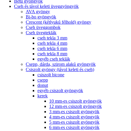
Betű gyöngyök
Cseh és távol keleti üveggyöngyök
AVA gyöngy
Bi-bo gyöngyök
Crescent (kétlyukú félhold) gyöngy
Cseh üveggombok
Cseh üvegteklák
cseh tekla 3 mm
cseh tekla 4 mm
cseh tekla 6 mm
cseh tekla 8 mm
egyéb cseh teklák
Csepp, dárda, szirom alakú gyöngyök
Csiszolt gyöngy (távol keleti és cseh)
csiszolt bicone
csepp
donut
egyéb csiszolt gyöngyök
kerek
10 mm-es csiszolt gyöngyök
12 mm-es csiszolt gyöngyök
3 mm-es csiszolt gyöngyök
4 mm-es csiszolt gyöngyök
5 mm-es csiszolt gyöngyök
6 mm-es csiszolt gyöngyök