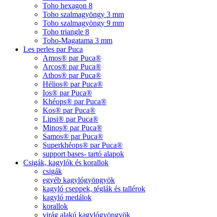
Toho hexagon 8
Toho szalmagyöngy 3 mm
Toho szalmagyöngy 9 mm
Toho triangle 8
Toho-Magatama 3 mm
Les perles par Puca
Amos® par Puca®
Arcos® par Puca®
Athos® par Puca®
Hélios® par Puca®
Ios® par Puca®
Khéops® par Puca®
Kos® par Puca®
Lipsi® par Puca®
Minos® par Puca®
Samos® par Puca®
Superkhéops® par Puca®
support bases- tartó alapok
Csigák, kagylók és korallok
csigák
egyéb kagylógyöngyök
kagyló cseppek, téglák és tallérok
kagyló medálok
korallok
virág alakú kagylógyöngyök