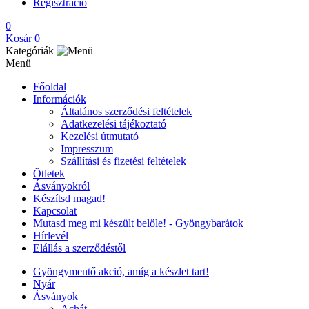
Regisztráció
0
Kosár
0
Kategóriák
Menü
Főoldal
Információk
Általános szerződési feltételek
Adatkezelési tájékoztató
Kezelési útmutató
Impresszum
Szállítási és fizetési feltételek
Ötletek
Ásványokról
Készítsd magad!
Kapcsolat
Mutasd meg mi készült belőle! - Gyöngybarátok
Hírlevél
Elállás a szerződéstől
Gyöngymentő akció, amíg a készlet tart!
Nyár
Ásványok
Achát