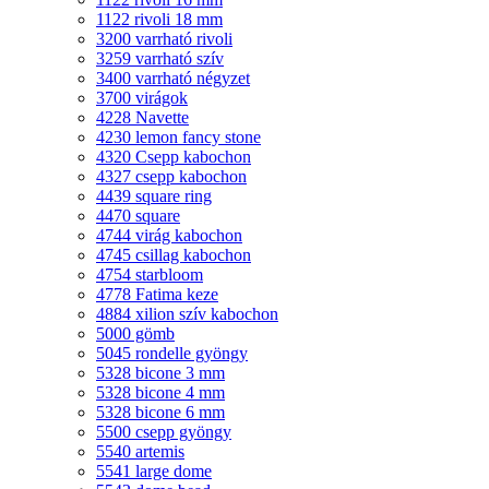
1122 rivoli 18 mm
3200 varrható rivoli
3259 varrható szív
3400 varrható négyzet
3700 virágok
4228 Navette
4230 lemon fancy stone
4320 Csepp kabochon
4327 csepp kabochon
4439 square ring
4470 square
4744 virág kabochon
4745 csillag kabochon
4754 starbloom
4778 Fatima keze
4884 xilion szív kabochon
5000 gömb
5045 rondelle gyöngy
5328 bicone 3 mm
5328 bicone 4 mm
5328 bicone 6 mm
5500 csepp gyöngy
5540 artemis
5541 large dome