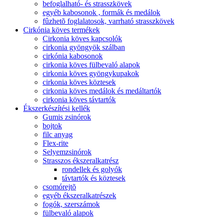
befoglalható- és strasszkövek
egyéb kabosonok , formák és medálok
fûzhetõ foglalatosok, varrható strasszkövek
Cirkónia köves termékek
Cirkonia köves kapcsolók
cirkonia gyöngyök szálban
cirkónia kabosonok
cirkonia köves fülbevaló alapok
cirkonia köves gyöngykupakok
cirkonia köves köztesek
cirkonia köves medálok és medáltartók
cirkonia köves távtartók
Ékszerkészítési kellék
Gumis zsinórok
bojtok
filc anyag
Flex-rite
Selyemzsinórok
Strasszos ékszeralkatrész
rondellek és golyók
távtartók és köztesek
csomórejtõ
egyéb ékszeralkatrészek
fogók, szerszámok
fülbevaló alapok