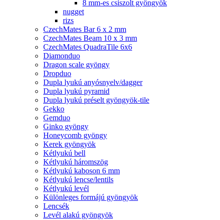
8 mm-es csiszolt gyöngyök
nugget
rizs
CzechMates Bar 6 x 2 mm
CzechMates Beam 10 x 3 mm
CzechMates QuadraTile 6x6
Diamonduo
Dragon scale gyöngy
Dropduo
Dupla lyukú anyósnyelv/dagger
Dupla lyukú pyramid
Dupla lyukú préselt gyöngyök-tile
Gekko
Gemduo
Ginko gyöngy
Honeycomb gyöngy
Kerek gyöngyök
Kétlyukú bell
Kétlyukú háromszög
Kétlyukú kaboson 6 mm
Kétlyukú lencse/lentils
Kétlyukú levél
Különleges formájú gyöngyök
Lencsék
Levél alakú gyöngyök