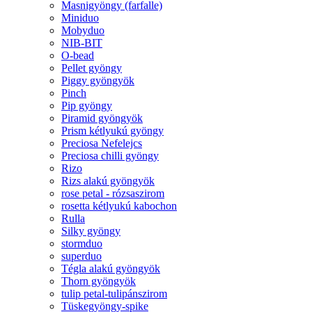
Masnigyöngy (farfalle)
Miniduo
Mobyduo
NIB-BIT
O-bead
Pellet gyöngy
Piggy gyöngyök
Pinch
Pip gyöngy
Piramid gyöngyök
Prism kétlyukú gyöngy
Preciosa Nefelejcs
Preciosa chilli gyöngy
Rizo
Rizs alakú gyöngyök
rose petal - rózsaszirom
rosetta kétlyukú kabochon
Rulla
Silky gyöngy
stormduo
superduo
Tégla alakú gyöngyök
Thorn gyöngyök
tulip petal-tulipánszirom
Tüskegyöngy-spike