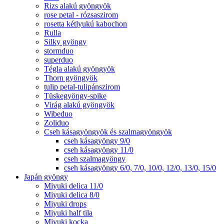
Rizs alakú gyöngyök
rose petal - rózsaszirom
rosetta kétlyukú kabochon
Rulla
Silky gyöngy
stormduo
superduo
Tégla alakú gyöngyök
Thorn gyöngyök
tulip petal-tulipánszirom
Tüskegyöngy-spike
Virág alakú gyöngyök
Wibeduo
Zoliduo
Cseh kásagyöngyök és szalmagyöngyök
cseh kásagyöngy 9/0
cseh kásagyöngy 11/0
cseh szalmagyöngy
cseh kásagyöngy 6/0, 7/0, 10/0, 12/0, 13/0, 15/0
Japán gyöngy
Miyuki delica 11/0
Miyuki delica 8/0
Miyuki drops
Miyuki half tila
Miyuki kocka