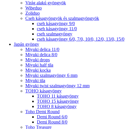
Virág alakú gyöngyök
Wibeduo
Zoliduo
Cseh kásagyöngyök és szalmagyöngyök
cseh kásagyöngy 9/0
cseh kásagyöngy 11/0
cseh szalmagyöngy
cseh kásagyöngy 6/0, 7/0, 10/0, 12/0, 13/0, 15/0
Japán gyöngy
Miyuki delica 11/0
Miyuki delica 8/0
Miyuki drops
Miyuki half tila
Miyuki kocka
Miyuki szalmagyöngy 6 mm
Miyuki tila
Miyuki twist szalmagyöngy 12 mm
TOHO kásagyöngy
TOHO 11 kásagyöngy
TOHO 15 kásagyöngy
TOHO 8 kásagyöngy
Toho Demi Round
Demi Round 6/0
Demi Round 8/0
Toho Treasure