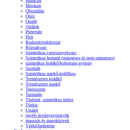
Malachit
Mookait
Obszidián
Ónix
Opalit
Opálok
Pietersite
Pirit
Rodonit/rodokrozit
Rózsakvarc
Szintetikus cseresznyekvarc
Szintetikus hematit (mágneses és nem mágneses)
szintetikus holdkő/hologram gyöngy
Szodalit
Szintetikus napkő/goldfluss
Természetes holdkő
Természetes napkő
Tigrisszem
Turmalin
Türkinit, szintetikus türkiz
Türkiz
Unakit
egyéb ásványgyöngyök
masszás és marokkövek
Vérkő/heliotróp