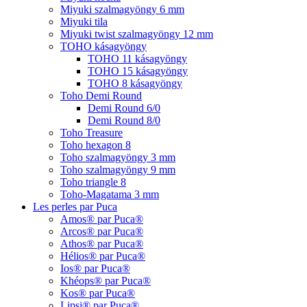
Miyuki szalmagyöngy 6 mm
Miyuki tila
Miyuki twist szalmagyöngy 12 mm
TOHO kásagyöngy
TOHO 11 kásagyöngy
TOHO 15 kásagyöngy
TOHO 8 kásagyöngy
Toho Demi Round
Demi Round 6/0
Demi Round 8/0
Toho Treasure
Toho hexagon 8
Toho szalmagyöngy 3 mm
Toho szalmagyöngy 9 mm
Toho triangle 8
Toho-Magatama 3 mm
Les perles par Puca
Amos® par Puca®
Arcos® par Puca®
Athos® par Puca®
Hélios® par Puca®
Ios® par Puca®
Khéops® par Puca®
Kos® par Puca®
Lipsi® par Puca®