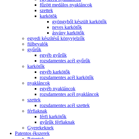
fűzött medálos nyakláncok
szettek
karkötõk
gyöngyből készült karkötők
neves karkötők
ásvány karkötők
egyedi készítésű könyvjelzők
fülbevalók
gyűrűk
egyéb gyűrűk
rozsdamentes acél gyűrűk
karkötők
egyéb karkötők
rozsdamentes acél karkötők
nyakláncok
egyéb nyakláncok
rozsdamentes acél nyakláncok
szettek
rozsdamentes acél szettek
férfiaknak
férfi karkötők
gyűrűk férfiaknak
Gyerekeknek
Patentos ékszerek
Patentok