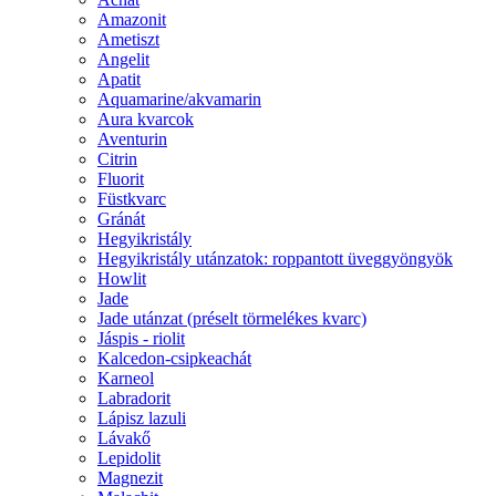
Amazonit
Ametiszt
Angelit
Apatit
Aquamarine/akvamarin
Aura kvarcok
Aventurin
Citrin
Fluorit
Füstkvarc
Gránát
Hegyikristály
Hegyikristály utánzatok: roppantott üveggyöngyök
Howlit
Jade
Jade utánzat (préselt törmelékes kvarc)
Jáspis - riolit
Kalcedon-csipkeachát
Karneol
Labradorit
Lápisz lazuli
Lávakő
Lepidolit
Magnezit