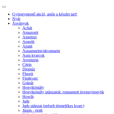
Gyöngymentő akció, amíg a készlet tart!
Nyár
Ásványok
Achát
Amazonit
Ametiszt
Angelit
Apatit
Aquamarine/akvamarin
Aura kvarcok
Aventurin
Citrin
Dioptáz
Fluorit
Füstkvarc
Gránát
Hegyikristály
Hegyikristály utánzatok: roppantott üveggyöngyök
Howlit
Jade
Jade utánzat (préselt törmelékes kvarc)
Jáspis - riolit