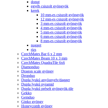
donut
egyéb csiszolt gyöngyök
kerek
10 mm-es csiszolt gyöngyök
12 mm-es csiszolt gyöngyök
3 mm-es csiszolt gyöngyök
4 mm-es csiszolt gyöngyök
5 mm-es csiszolt gyöngyök
6 mm-es csiszolt gyöngyök
8 mm-es csiszolt gyöngyök
nugget
rizs
CzechMates Bar 6 x 2 mm
CzechMates Beam 10 x 3 mm
CzechMates QuadraTile 6x6
Diamonduo
Dragon scale gyöngy
Dropduo
Dupla lyukú anyósnyelv/dagger
Dupla lyukú pyramid
Dupla lyukú préselt gyöngyök-tile
Gekko
Gemduo
Ginko gyöngy
Honeycomb gyöngy