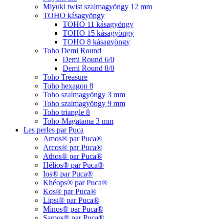
Miyuki twist szalmagyöngy 12 mm
TOHO kásagyöngy
TOHO 11 kásagyöngy
TOHO 15 kásagyöngy
TOHO 8 kásagyöngy
Toho Demi Round
Demi Round 6/0
Demi Round 8/0
Toho Treasure
Toho hexagon 8
Toho szalmagyöngy 3 mm
Toho szalmagyöngy 9 mm
Toho triangle 8
Toho-Magatama 3 mm
Les perles par Puca
Amos® par Puca®
Arcos® par Puca®
Athos® par Puca®
Hélios® par Puca®
Ios® par Puca®
Khéops® par Puca®
Kos® par Puca®
Lipsi® par Puca®
Minos® par Puca®
Samos® par Puca®