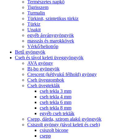
Természetes napkő
Tigrisszem
Turmalin
Türkinit, szintetikus türkiz
Türkiz
Unakit
egyéb ásványgyöngyök
masszás és marokkövek
Vérkő/heliotróp
Betű gyöngyök
Cseh és távol keleti üveggyöngyök
AVA gyöngy
Bi-bo gyöngyök
Crescent (kétlyukú félhold) gyöngy
Cseh üveggombok
Cseh üvegteklák
cseh tekla 3 mm
cseh tekla 4 mm
cseh tekla 6 mm
cseh tekla 8 mm
egyéb cseh teklák
Csepp, dárda, szirom alakú gyöngyök
Csiszolt gyöngy (távol keleti és cseh)
csiszolt bicone
csepp