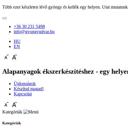
Több ezer készleten lévő gyöngy és kellék egy helyen. Utat mutatunk
+36 30 231 5498
info@gyongyudvar.hu
HU
EN
Alapanyagok ékszerkészítéshez - egy helyen
Újdonságok
Készítsd magad!
Kapcsolat
Kategóriák
Kategóriák