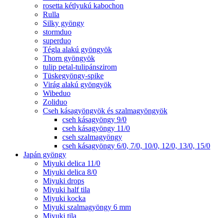
rosetta kétlyukú kabochon
Rulla
Silky gyöngy
stormduo
superduo
Tégla alakú gyöngyök
Thorn gyöngyök
tulip petal-tulipánszirom
Tüskegyöngy-spike
Virág alakú gyöngyök
Wibeduo
Zoliduo
Cseh kásagyöngyök és szalmagyöngyök
cseh kásagyöngy 9/0
cseh kásagyöngy 11/0
cseh szalmagyöngy
cseh kásagyöngy 6/0, 7/0, 10/0, 12/0, 13/0, 15/0
Japán gyöngy
Miyuki delica 11/0
Miyuki delica 8/0
Miyuki drops
Miyuki half tila
Miyuki kocka
Miyuki szalmagyöngy 6 mm
Miyuki tila