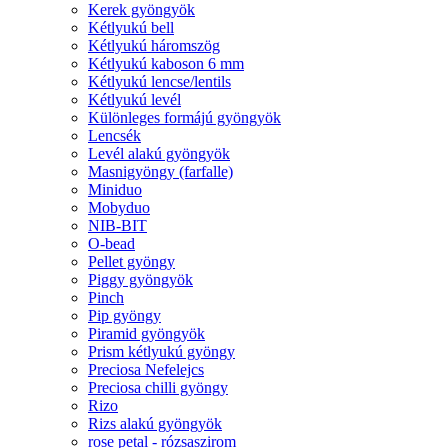
Kerek gyöngyök
Kétlyukú bell
Kétlyukú háromszög
Kétlyukú kaboson 6 mm
Kétlyukú lencse/lentils
Kétlyukú levél
Különleges formájú gyöngyök
Lencsék
Levél alakú gyöngyök
Masnigyöngy (farfalle)
Miniduo
Mobyduo
NIB-BIT
O-bead
Pellet gyöngy
Piggy gyöngyök
Pinch
Pip gyöngy
Piramid gyöngyök
Prism kétlyukú gyöngy
Preciosa Nefelejcs
Preciosa chilli gyöngy
Rizo
Rizs alakú gyöngyök
rose petal - rózsaszirom