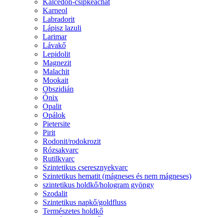
Kalcedon-csipkeachát
Karneol
Labradorit
Lápisz lazuli
Larimar
Lávakő
Lepidolit
Magnezit
Malachit
Mookait
Obszidián
Ónix
Opalit
Opálok
Pietersite
Pirit
Rodonit/rodokrozit
Rózsakvarc
Rutilkvarc
Szintetikus cseresznyekvarc
Szintetikus hematit (mágneses és nem mágneses)
szintetikus holdkő/hologram gyöngy
Szodalit
Szintetikus napkő/goldfluss
Természetes holdkő