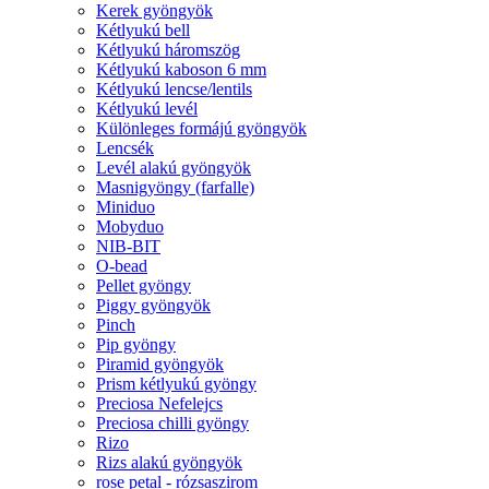
Kerek gyöngyök
Kétlyukú bell
Kétlyukú háromszög
Kétlyukú kaboson 6 mm
Kétlyukú lencse/lentils
Kétlyukú levél
Különleges formájú gyöngyök
Lencsék
Levél alakú gyöngyök
Masnigyöngy (farfalle)
Miniduo
Mobyduo
NIB-BIT
O-bead
Pellet gyöngy
Piggy gyöngyök
Pinch
Pip gyöngy
Piramid gyöngyök
Prism kétlyukú gyöngy
Preciosa Nefelejcs
Preciosa chilli gyöngy
Rizo
Rizs alakú gyöngyök
rose petal - rózsaszirom