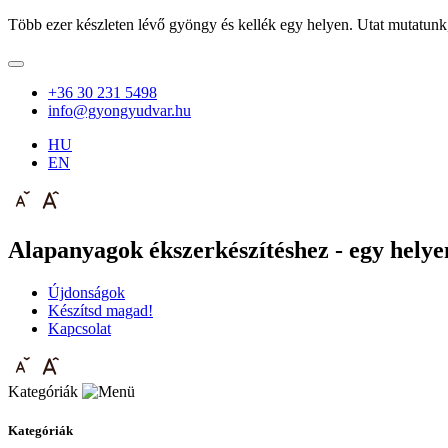
Több ezer készleten lévő gyöngy és kellék egy helyen. Utat mutatunk
+36 30 231 5498
info@gyongyudvar.hu
HU
EN
Alapanyagok ékszerkészítéshez - egy helyen
Újdonságok
Készítsd magad!
Kapcsolat
Kategóriák
Kategóriák