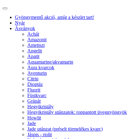
Gyöngymentő akció, amíg a készlet tart!
Nyár
Ásványok
Achát
Amazonit
Ametiszt
Angelit
Apatit
Aquamarine/akvamarin
Aura kvarcok
Aventurin
Citrin
Dioptáz
Fluorit
Füstkvarc
Gránát
Hegyikristály
Hegyikristály utánzatok: roppantott üveggyöngyök
Howlit
Jade
Jade utánzat (préselt törmelékes kvarc)
Jáspis - riolit