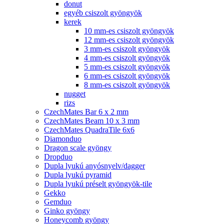
donut
egyéb csiszolt gyöngyök
kerek
10 mm-es csiszolt gyöngyök
12 mm-es csiszolt gyöngyök
3 mm-es csiszolt gyöngyök
4 mm-es csiszolt gyöngyök
5 mm-es csiszolt gyöngyök
6 mm-es csiszolt gyöngyök
8 mm-es csiszolt gyöngyök
nugget
rizs
CzechMates Bar 6 x 2 mm
CzechMates Beam 10 x 3 mm
CzechMates QuadraTile 6x6
Diamonduo
Dragon scale gyöngy
Dropduo
Dupla lyukú anyósnyelv/dagger
Dupla lyukú pyramid
Dupla lyukú préselt gyöngyök-tile
Gekko
Gemduo
Ginko gyöngy
Honeycomb gyöngy