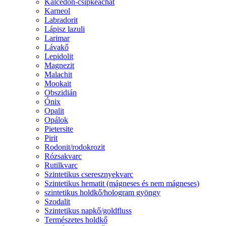
Kalcedon-csipkeachát
Karneol
Labradorit
Lápisz lazuli
Larimar
Lávakő
Lepidolit
Magnezit
Malachit
Mookait
Obszidián
Ónix
Opalit
Opálok
Pietersite
Pirit
Rodonit/rodokrozit
Rózsakvarc
Rutilkvarc
Szintetikus cseresznyekvarc
Szintetikus hematit (mágneses és nem mágneses)
szintetikus holdkő/hologram gyöngy
Szodalit
Szintetikus napkő/goldfluss
Természetes holdkő