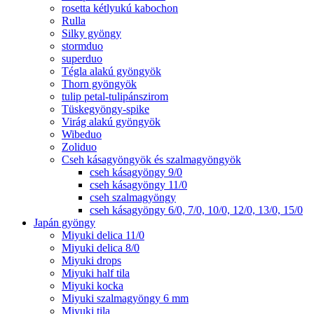
rosetta kétlyukú kabochon
Rulla
Silky gyöngy
stormduo
superduo
Tégla alakú gyöngyök
Thorn gyöngyök
tulip petal-tulipánszirom
Tüskegyöngy-spike
Virág alakú gyöngyök
Wibeduo
Zoliduo
Cseh kásagyöngyök és szalmagyöngyök
cseh kásagyöngy 9/0
cseh kásagyöngy 11/0
cseh szalmagyöngy
cseh kásagyöngy 6/0, 7/0, 10/0, 12/0, 13/0, 15/0
Japán gyöngy
Miyuki delica 11/0
Miyuki delica 8/0
Miyuki drops
Miyuki half tila
Miyuki kocka
Miyuki szalmagyöngy 6 mm
Miyuki tila