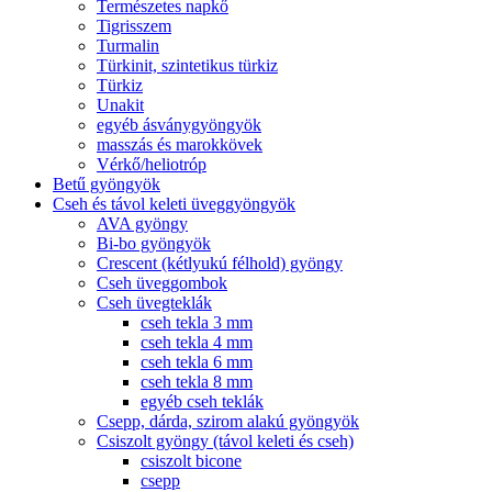
Természetes napkő
Tigrisszem
Turmalin
Türkinit, szintetikus türkiz
Türkiz
Unakit
egyéb ásványgyöngyök
masszás és marokkövek
Vérkő/heliotróp
Betű gyöngyök
Cseh és távol keleti üveggyöngyök
AVA gyöngy
Bi-bo gyöngyök
Crescent (kétlyukú félhold) gyöngy
Cseh üveggombok
Cseh üvegteklák
cseh tekla 3 mm
cseh tekla 4 mm
cseh tekla 6 mm
cseh tekla 8 mm
egyéb cseh teklák
Csepp, dárda, szirom alakú gyöngyök
Csiszolt gyöngy (távol keleti és cseh)
csiszolt bicone
csepp