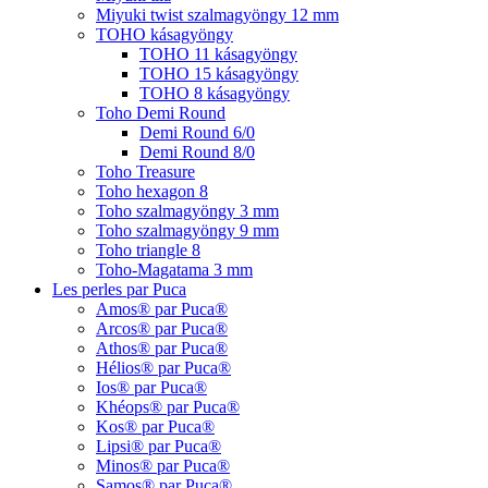
Miyuki twist szalmagyöngy 12 mm
TOHO kásagyöngy
TOHO 11 kásagyöngy
TOHO 15 kásagyöngy
TOHO 8 kásagyöngy
Toho Demi Round
Demi Round 6/0
Demi Round 8/0
Toho Treasure
Toho hexagon 8
Toho szalmagyöngy 3 mm
Toho szalmagyöngy 9 mm
Toho triangle 8
Toho-Magatama 3 mm
Les perles par Puca
Amos® par Puca®
Arcos® par Puca®
Athos® par Puca®
Hélios® par Puca®
Ios® par Puca®
Khéops® par Puca®
Kos® par Puca®
Lipsi® par Puca®
Minos® par Puca®
Samos® par Puca®