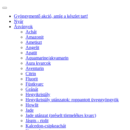
Gyöngymentő akció, amíg a készlet tart!
Nyár
Ásványok
Achát
Amazonit
Ametiszt
Angelit
Apatit
Aquamarine/akvamarin
Aura kvarcok
Aventurin
Citrin
Fluorit
Füstkvarc
Gránát
Hegyikristály
Hegyikristály utánzatok: roppantott üveggyöngyök
Howlit
Jade
Jade utánzat (préselt törmelékes kvarc)
Jáspis - riolit
Kalcedon-csipkeachát