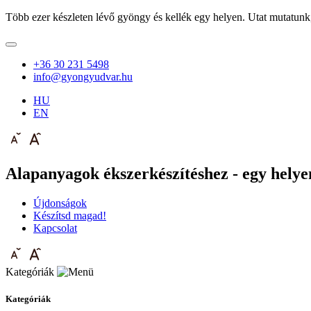
Több ezer készleten lévő gyöngy és kellék egy helyen. Utat mutatunk
+36 30 231 5498
info@gyongyudvar.hu
HU
EN
Alapanyagok ékszerkészítéshez - egy helyen
Újdonságok
Készítsd magad!
Kapcsolat
Kategóriák
Kategóriák