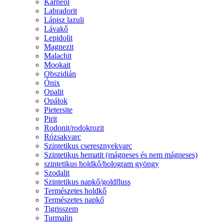
Karneol
Labradorit
Lápisz lazuli
Lávakő
Lepidolit
Magnezit
Malachit
Mookait
Obszidián
Ónix
Opalit
Opálok
Pietersite
Pirit
Rodonit/rodokrozit
Rózsakvarc
Szintetikus cseresznyekvarc
Szintetikus hematit (mágneses és nem mágneses)
szintetikus holdkő/hologram gyöngy
Szodalit
Szintetikus napkő/goldfluss
Természetes holdkő
Természetes napkő
Tigrisszem
Turmalin