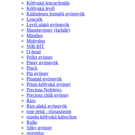
Kétlyukú lencse/lentils
Kétlyukú levél
Különleges formájú gyöngyök
Lencsék
Levél alakú gyöngyök
Masnigyöngy (farfalle)
Miniduo
Mobyduo
NIB-BIT
O-bead
Pellet gyöngy
Piggy gyöngyök
Pinch
Pip gyöngy
Piramid gyöngyök
Prism kétlyukú gyöngy
Preciosa Nefelejcs
Preciosa chilli gyöngy
Rizo
Rizs alakú gyöngyök
rose petal - rózsaszirom
rosetta kétlyukú kabochon
Rulla
Silky gyöngy
stormduo