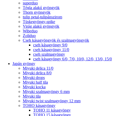
superduo
Tégla alakú gyöngyök
Thorn gyöngyök
tulip petal-tulipánszirom
Tüskegyöngy-spike
Virág alakú gyöngyök
Wibeduo
Zoliduo
Cseh kásagyöngyök és szalmagyöngyök
cseh kásagyöngy 9/0
cseh kásagyöngy 11/0
cseh szalmagyöngy
cseh kásagyöngy 6/0, 7/0, 10/0, 12/0, 13/0, 15/0
Japán gyöngy
Miyuki delica 11/0
Miyuki delica 8/0
Miyuki drops
Miyuki half tila
Miyuki kocka
Miyuki szalmagyöngy 6 mm
Miyuki tila
Miyuki twist szalmagyöngy 12 mm
TOHO kásagyöngy
TOHO 11 kásagyöngy
TOHO 15 kásagyöngy