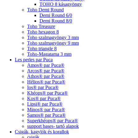
TOHO 8 kásagyöngy
Toho Demi Round
Demi Round 6/0
Demi Round 8/0
Toho Treasure
Toho hexagon 8
Toho szalmagyöngy 3 mm
Toho szalmagyöngy 9 mm
Toho triangle 8
Toho-Magatama 3 mm
Les perles par Puca
Amos® par Puca®
Arcos® par Puca®
Athos® par Puca®
Hélios® par Puca®
Ios® par Puca®
Khéops® par Puca®
Kos® par Puca®
Lipsi® par Puca®
Minos® par Puca®
Samos® par Puca®
Superkhéops® par Puca®
support bases- tartó alapok
Csigák, kagylók és korallok
csigák