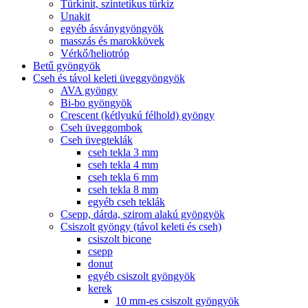
Türkinit, szintetikus türkiz
Unakit
egyéb ásványgyöngyök
masszás és marokkövek
Vérkő/heliotróp
Betű gyöngyök
Cseh és távol keleti üveggyöngyök
AVA gyöngy
Bi-bo gyöngyök
Crescent (kétlyukú félhold) gyöngy
Cseh üveggombok
Cseh üvegteklák
cseh tekla 3 mm
cseh tekla 4 mm
cseh tekla 6 mm
cseh tekla 8 mm
egyéb cseh teklák
Csepp, dárda, szirom alakú gyöngyök
Csiszolt gyöngy (távol keleti és cseh)
csiszolt bicone
csepp
donut
egyéb csiszolt gyöngyök
kerek
10 mm-es csiszolt gyöngyök