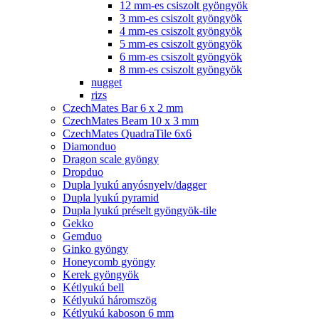
12 mm-es csiszolt gyöngyök
3 mm-es csiszolt gyöngyök
4 mm-es csiszolt gyöngyök
5 mm-es csiszolt gyöngyök
6 mm-es csiszolt gyöngyök
8 mm-es csiszolt gyöngyök
nugget
rizs
CzechMates Bar 6 x 2 mm
CzechMates Beam 10 x 3 mm
CzechMates QuadraTile 6x6
Diamonduo
Dragon scale gyöngy
Dropduo
Dupla lyukú anyósnyelv/dagger
Dupla lyukú pyramid
Dupla lyukú préselt gyöngyök-tile
Gekko
Gemduo
Ginko gyöngy
Honeycomb gyöngy
Kerek gyöngyök
Kétlyukú bell
Kétlyukú háromszög
Kétlyukú kaboson 6 mm