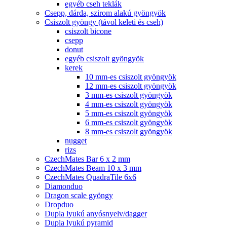
egyéb cseh teklák
Csepp, dárda, szirom alakú gyöngyök
Csiszolt gyöngy (távol keleti és cseh)
csiszolt bicone
csepp
donut
egyéb csiszolt gyöngyök
kerek
10 mm-es csiszolt gyöngyök
12 mm-es csiszolt gyöngyök
3 mm-es csiszolt gyöngyök
4 mm-es csiszolt gyöngyök
5 mm-es csiszolt gyöngyök
6 mm-es csiszolt gyöngyök
8 mm-es csiszolt gyöngyök
nugget
rizs
CzechMates Bar 6 x 2 mm
CzechMates Beam 10 x 3 mm
CzechMates QuadraTile 6x6
Diamonduo
Dragon scale gyöngy
Dropduo
Dupla lyukú anyósnyelv/dagger
Dupla lyukú pyramid