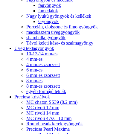
fagyöngyök
famedálok
Nagy lyukú gyöngyök és kellékek
Gyöngyök
Porcelán, cloissone és fimo gyöngyök
macskaszem üveggyöngyök
shamballa gyöngyök
Távol keleti kása- és szalmagyöngy
Üveg teklagyöngyök
10-12-14 mm-es
4 mm-es
4 mm-es zsorzsett
6 mm-es
6 mm-es zsorzsett
8 mm-es
8 mm-es zsorzsett
egyéb formájú teklák
Preciosa kristályok
MC chaton SS39 (8,2 mm)
MC rivoli 12 mm
MC rivoli 14 mm
MC rivoli 47ss - 10 mm
Round bead- kerek gyöngyök
Preciosa Pearl Maxima