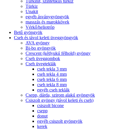
Türkinit, szintetikus türkiz
Türkiz
Unakit
egyéb ásványgyöngyök
masszás és marokkövek
Vérkő/heliotróp
Betű gyöngyök
Cseh és távol keleti üveggyöngyök
AVA gyöngy
Bi-bo gyöngyök
Crescent (kétlyukú félhold) gyöngy
Cseh üveggombok
Cseh üvegteklák
cseh tekla 3 mm
cseh tekla 4 mm
cseh tekla 6 mm
cseh tekla 8 mm
egyéb cseh teklák
Csepp, dárda, szirom alakú gyöngyök
Csiszolt gyöngy (távol keleti és cseh)
csiszolt bicone
csepp
donut
egyéb csiszolt gyöngyök
kerek