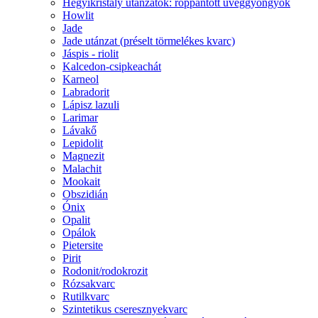
Hegyikristály utánzatok: roppantott üveggyöngyök
Howlit
Jade
Jade utánzat (préselt törmelékes kvarc)
Jáspis - riolit
Kalcedon-csipkeachát
Karneol
Labradorit
Lápisz lazuli
Larimar
Lávakő
Lepidolit
Magnezit
Malachit
Mookait
Obszidián
Ónix
Opalit
Opálok
Pietersite
Pirit
Rodonit/rodokrozit
Rózsakvarc
Rutilkvarc
Szintetikus cseresznyekvarc