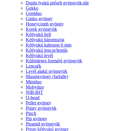
Dupla lyukú préselt gyöngyök-tile
Gekko
Gemduo
Ginko gyöngy
Honeycomb gyöngy
Kerek gyöngyök
Kétlyukú bell
Kétlyukú háromszög
Kétlyukú kaboson 6 mm
Kétlyukú lencse/lentils
Kétlyukú levél
Különleges formájú gyöngyök
Lencsék
Levél alakú gyöngyök
Masnigyöngy (farfalle)
Miniduo
Mobyduo
NIB-BIT
O-bead
Pellet gyöngy
Piggy gyöngyök
Pinch
Pip gyöngy
Piramid gyöngyök
Prism kétlyukú gyöngy