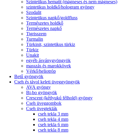
Szintetikus hematit (mágneses és nem mágneses)
szintetikus holdkő/hologram gyöngy
Szodalit
Szintetikus napkő/goldfluss
Természetes holdkő
Természetes napkő
Tigrisszem
Turmalin
Türkinit, szintetikus türkiz
Türkiz
Unakit
egyéb ásványgyöngyök
masszás és marokkövek
Vérkő/heliotróp
Betű gyöngyök
Cseh és távol keleti üveggyöngyök
AVA gyöngy
Bi-bo gyöngyök
Crescent (kétlyukú félhold) gyöngy
Cseh üveggombok
Cseh üvegteklák
cseh tekla 3 mm
cseh tekla 4 mm
cseh tekla 6 mm
cseh tekla 8 mm