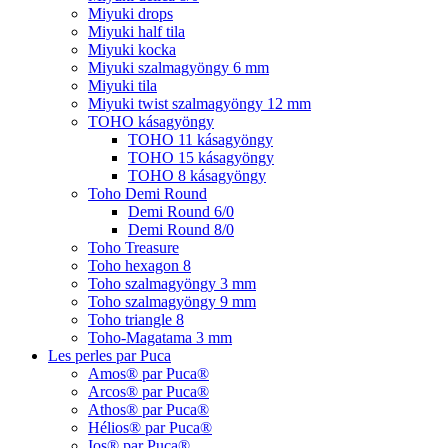
Miyuki drops
Miyuki half tila
Miyuki kocka
Miyuki szalmagyöngy 6 mm
Miyuki tila
Miyuki twist szalmagyöngy 12 mm
TOHO kásagyöngy
TOHO 11 kásagyöngy
TOHO 15 kásagyöngy
TOHO 8 kásagyöngy
Toho Demi Round
Demi Round 6/0
Demi Round 8/0
Toho Treasure
Toho hexagon 8
Toho szalmagyöngy 3 mm
Toho szalmagyöngy 9 mm
Toho triangle 8
Toho-Magatama 3 mm
Les perles par Puca
Amos® par Puca®
Arcos® par Puca®
Athos® par Puca®
Hélios® par Puca®
Ios® par Puca®