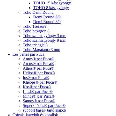
TOHO 15 kásagyöngy
TOHO 8 kásagyöngy
Toho Demi Round
Demi Round 6/0
Demi Round 8/0
Toho Treasure
Toho hexagon 8
Toho szalmagyöngy 3 mm
Toho szalmagyöngy 9 mm
Toho triangle 8
Toho-Magatama 3 mm
Les perles par Puca
Amos® par Puca®
Arcos® par Puca®
Athos® par Puca®
Hélios® par Puca®
Ios® par Puca®
Khéops® par Puca®
Kos® par Puca®
Lipsi® par Puca®
Minos® par Puca®
Samos® par Puca®
Superkhéops® par Puca®
support bases- tartó alapok
Csigák, kagylók és korallok