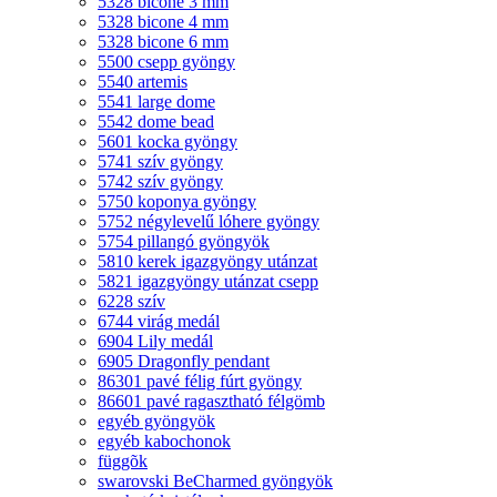
5328 bicone 3 mm
5328 bicone 4 mm
5328 bicone 6 mm
5500 csepp gyöngy
5540 artemis
5541 large dome
5542 dome bead
5601 kocka gyöngy
5741 szív gyöngy
5742 szív gyöngy
5750 koponya gyöngy
5752 négylevelű lóhere gyöngy
5754 pillangó gyöngyök
5810 kerek igazgyöngy utánzat
5821 igazgyöngy utánzat csepp
6228 szív
6744 virág medál
6904 Lily medál
6905 Dragonfly pendant
86301 pavé félig fúrt gyöngy
86601 pavé ragasztható félgömb
egyéb gyöngyök
egyéb kabochonok
függõk
swarovski BeCharmed gyöngyök