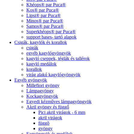
Khéops® par Puca®
Kos® par Puca®
Lipsi® par Puca®
Minos® par Puca®
Samos® par Puca®
Superkhéops® par Puca®
support bases- tartó alapok
Csigák, kagylók és korallok
csigák
egyéb kagylógyöngyök
kagyló cseppek, téglák és tallérok
kagyló medálok
korallok
virág alakú kagylógyöngyök
Egyéb gyöngyök
Millefiori gyöngy
Lámpagyöngy
Kockagyöngyök
Egyedi kézműves lámpagyöngyök
Akril gyöngy és függő
Pici akril virágok - 6 mm
akril virágok
függõ
gyöngy
Fagyöngyök és medálok