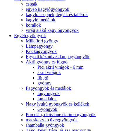
csigák
egyéb kagylógyöngyök
kagyló cseppek, téglák és tallérok
kagyló medálok
korallok
virág alakú kagylógyöngyök
Egyéb gyöngyök
Millefiori gyöngy
Lámpagyöngy
Kockagyöngyök
Egyedi kézműves lámpagyöngyök
Akril gyöngy és függő
Pici akril virágok - 6 mm
akril virágok
függõ
gyöngy
Fagyöngyök és medálok
fagyöngyök
famedálok
Nagy lyukú gyöngyök és kellékek
Gyöngyök
Porcelán, cloissone és fimo gyöngyök
macskaszem üveggyöngyök
shamballa gyöngyök
Távol keleti kása- és szalmagyöngy