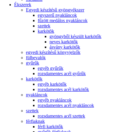
Ékszerek
Egyedi készítésû gyöngyékszer
egyszerű nyakláncok
fűzött medálos nyakláncok
szettek
karkötõk
gyöngyből készült karkötők
neves karkötők
ásvány karkötők
egyedi készítésű könyvjelzők
fülbevalók
gyűrűk
egyéb gyűrűk
rozsdamentes acél gyűrűk
karkötők
egyéb karkötők
rozsdamentes acél karkötők
nyakláncok
egyéb nyakláncok
rozsdamentes acél nyakláncok
szettek
rozsdamentes acél szettek
férfiaknak
férfi karkötők
gyűrűk férfiaknak