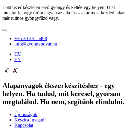
Több ezer készleten lévő gyöngy és kellék egy helyen. Utat
mutatunk, hogy öröm legyen az alkotás – akár most kezded, akár
már rutinos gyöngyfűző vagy.
+36 30 231 5498
info@gyongyudvar.hu
HU
EN
Alapanyagok ékszerkészítéshez - egy
helyen. Ha tudod, mit keresel, gyorsan
megtalálod. Ha nem, segítünk elindulni.
Újdonságok
Készítsd magad!
Kapcsolat