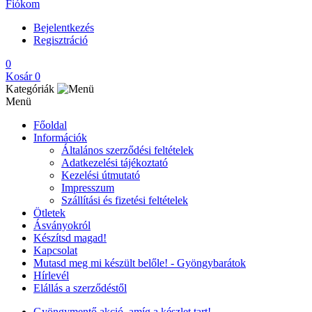
Fiókom
Bejelentkezés
Regisztráció
0
Kosár
0
Kategóriák
Menü
Főoldal
Információk
Általános szerződési feltételek
Adatkezelési tájékoztató
Kezelési útmutató
Impresszum
Szállítási és fizetési feltételek
Ötletek
Ásványokról
Készítsd magad!
Kapcsolat
Mutasd meg mi készült belőle! - Gyöngybarátok
Hírlevél
Elállás a szerződéstől
Gyöngymentő akció, amíg a készlet tart!