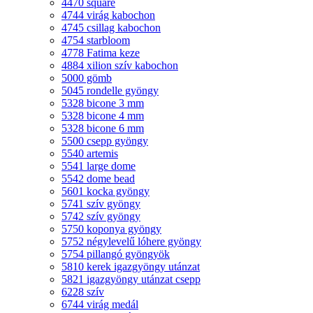
4470 square
4744 virág kabochon
4745 csillag kabochon
4754 starbloom
4778 Fatima keze
4884 xilion szív kabochon
5000 gömb
5045 rondelle gyöngy
5328 bicone 3 mm
5328 bicone 4 mm
5328 bicone 6 mm
5500 csepp gyöngy
5540 artemis
5541 large dome
5542 dome bead
5601 kocka gyöngy
5741 szív gyöngy
5742 szív gyöngy
5750 koponya gyöngy
5752 négylevelű lóhere gyöngy
5754 pillangó gyöngyök
5810 kerek igazgyöngy utánzat
5821 igazgyöngy utánzat csepp
6228 szív
6744 virág medál