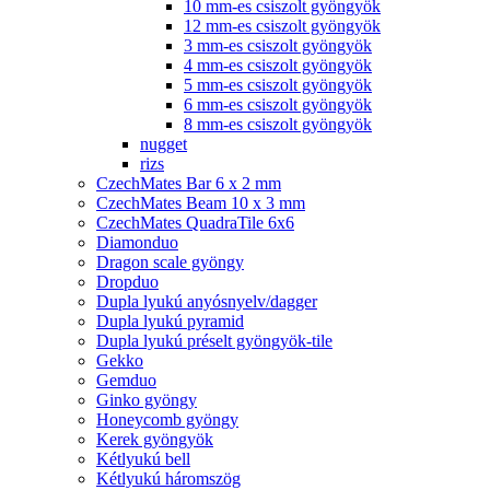
10 mm-es csiszolt gyöngyök
12 mm-es csiszolt gyöngyök
3 mm-es csiszolt gyöngyök
4 mm-es csiszolt gyöngyök
5 mm-es csiszolt gyöngyök
6 mm-es csiszolt gyöngyök
8 mm-es csiszolt gyöngyök
nugget
rizs
CzechMates Bar 6 x 2 mm
CzechMates Beam 10 x 3 mm
CzechMates QuadraTile 6x6
Diamonduo
Dragon scale gyöngy
Dropduo
Dupla lyukú anyósnyelv/dagger
Dupla lyukú pyramid
Dupla lyukú préselt gyöngyök-tile
Gekko
Gemduo
Ginko gyöngy
Honeycomb gyöngy
Kerek gyöngyök
Kétlyukú bell
Kétlyukú háromszög