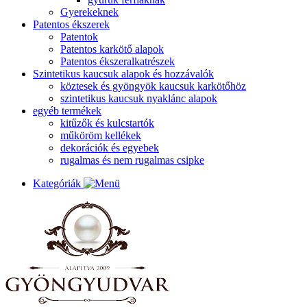
Gyerekeknek
Patentos ékszerek
Patentok
Patentos karkötő alapok
Patentos ékszeralkatrészek
Szintetikus kaucsuk alapok és hozzávalók
köztesek és gyöngyök kaucsuk karkötőhöz
szintetikus kaucsuk nyaklánc alapok
egyéb termékek
kitűzők és kulcstartók
műköröm kellékek
dekorációk és egyebek
rugalmas és nem rugalmas csipke
Kategóriák