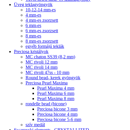
Üveg teklagyöngyök
10-12-14 mm-es
4 mm-es
4 mm-es zsorzsett
6 mm-es
6 mm-es zsorzsett
8 mm-es
8 mm-es zsorzsett
egyéb formájú teklák
Preciosa kristályok
MC chaton SS39 (8,2 mm)
MC rivoli 12 mm
MC rivoli 14 mm
MC rivoli 47ss - 10 mm
Round bead- kerek gyöngyök
Preciosa Pearl Maxima
Pearl Maxima 4 mm
Pearl Maxima 6 mm
Pearl Maxima 8 mm
rondelle bead (bicone)
Preciosa bicone 3 mm
Preciosa bicone 4 mm
Preciosa bicone 5-6 mm
szív medál
Swarovski elements - CRYSTALLIZED