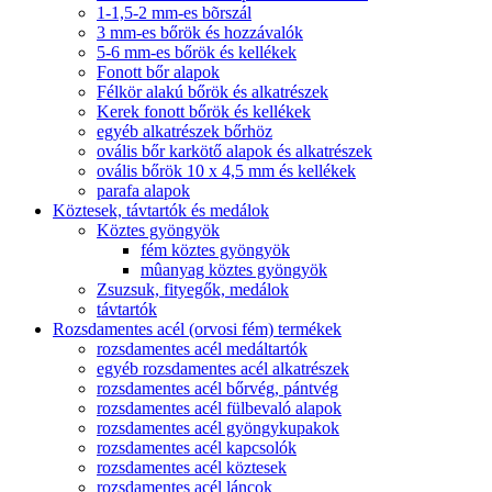
1-1,5-2 mm-es bõrszál
3 mm-es bőrök és hozzávalók
5-6 mm-es bőrök és kellékek
Fonott bőr alapok
Félkör alakú bőrök és alkatrészek
Kerek fonott bőrök és kellékek
egyéb alkatrészek bőrhöz
ovális bőr karkötő alapok és alkatrészek
ovális bőrök 10 x 4,5 mm és kellékek
parafa alapok
Köztesek, távtartók és medálok
Köztes gyöngyök
fém köztes gyöngyök
mûanyag köztes gyöngyök
Zsuzsuk, fityegők, medálok
távtartók
Rozsdamentes acél (orvosi fém) termékek
rozsdamentes acél medáltartók
egyéb rozsdamentes acél alkatrészek
rozsdamentes acél bőrvég, pántvég
rozsdamentes acél fülbevaló alapok
rozsdamentes acél gyöngykupakok
rozsdamentes acél kapcsolók
rozsdamentes acél köztesek
rozsdamentes acél láncok