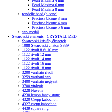
Pearl Maxima 4 mm
Pearl Maxima 6 mm
Pearl Maxima 8 mm
rondelle bead (bicone)
Preciosa bicone 3 mm
Preciosa bicone 4 mm
Preciosa bicone 5-6 mm
szív medál
Swarovski elements - CRYSTALLIZED
Swarovski kristály ékszerek
1088 Swarovski chaton SS39
1122 rivoli 8 és 10 mm
1122 rivoli 12 mm
1122 rivoli 14 mm
1122 rivoli 16 mm
1122 rivoli 18 mm
3200 varrható rivoli
3259 varrható szív
3400 varrható négyzet
3700 virágok
4228 Navette
4230 lemon fancy stone
4320 Csepp kabochon
4327 csepp kabochon
4439 square ring