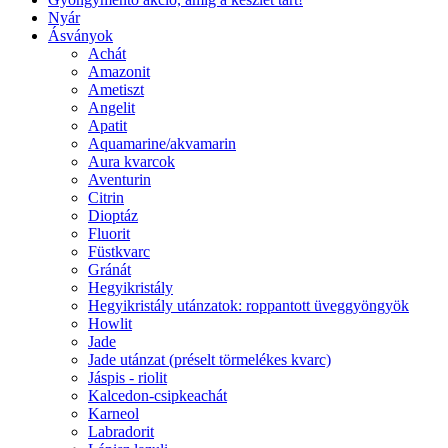
Nyár
Ásványok
Achát
Amazonit
Ametiszt
Angelit
Apatit
Aquamarine/akvamarin
Aura kvarcok
Aventurin
Citrin
Dioptáz
Fluorit
Füstkvarc
Gránát
Hegyikristály
Hegyikristály utánzatok: roppantott üveggyöngyök
Howlit
Jade
Jade utánzat (préselt törmelékes kvarc)
Jáspis - riolit
Kalcedon-csipkeachát
Karneol
Labradorit