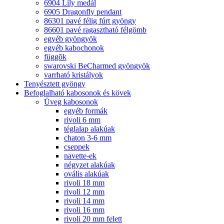
6904 Lily medál
6905 Dragonfly pendant
86301 pavé félig fúrt gyöngy
86601 pavé ragasztható félgömb
egyéb gyöngyök
egyéb kabochonok
függõk
swarovski BeCharmed gyöngyök
varrható kristályok
Tenyésztett gyöngy
Befoglalható kabosonok és kövek
Üveg kabosonok
egyéb formák
rivoli 6 mm
téglalap alakúak
chaton 3-6 mm
cseppek
navette-ek
négyzet alakúak
ovális alakúak
rivoli 18 mm
rivoli 12 mm
rivoli 14 mm
rivoli 16 mm
rivoli 20 mm felett