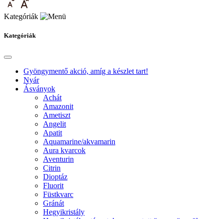
Kategóriák
Kategóriák
Gyöngymentő akció, amíg a készlet tart!
Nyár
Ásványok
Achát
Amazonit
Ametiszt
Angelit
Apatit
Aquamarine/akvamarin
Aura kvarcok
Aventurin
Citrin
Dioptáz
Fluorit
Füstkvarc
Gránát
Hegyikristály