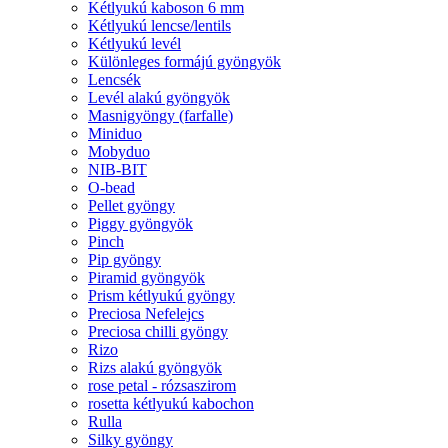
Kétlyukú kaboson 6 mm
Kétlyukú lencse/lentils
Kétlyukú levél
Különleges formájú gyöngyök
Lencsék
Levél alakú gyöngyök
Masnigyöngy (farfalle)
Miniduo
Mobyduo
NIB-BIT
O-bead
Pellet gyöngy
Piggy gyöngyök
Pinch
Pip gyöngy
Piramid gyöngyök
Prism kétlyukú gyöngy
Preciosa Nefelejcs
Preciosa chilli gyöngy
Rizo
Rizs alakú gyöngyök
rose petal - rózsaszirom
rosetta kétlyukú kabochon
Rulla
Silky gyöngy