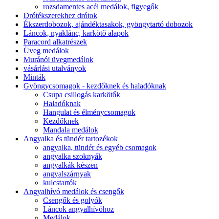
rozsdamentes acél medálok, figyegők
Drótékszerekhez drótok
Ékszerdobozok, ajándéktasakok, gyöngytartó dobozok
Láncok, nyaklánc, karkötő alapok
Paracord alkatrészek
Üveg medálok
Muránói üvegmedálok
vásárlási utalványok
Minták
Gyöngycsomagok - kezdőknek és haladóknak
Csupa csillogás karkötők
Haladóknak
Hangulat és élménycsomagok
Kezdőknek
Mandala medálok
Angyalka és tündér tartozékok
angyalka, tündér és egyéb csomagok
angyalka szoknyák
angyalkák készen
angyalszárnyak
kulcstartók
Angyalhívó medálok és csengők
Csengők és golyók
Láncok angyalhívóhoz
Medálok