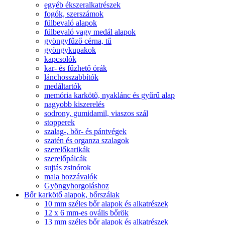
egyéb ékszeralkatrészek
fogók, szerszámok
fülbevaló alapok
fülbevaló vagy medál alapok
gyöngyfűző cérna, tű
gyöngykupakok
kapcsolók
kar- és fűzhető órák
lánchosszabbítók
medáltartók
memória karkötõ, nyaklánc és gyűrű alap
nagyobb kiszerelés
sodrony, gumidamil, viaszos szál
stopperek
szalag-, bõr- és pántvégek
szatén és organza szalagok
szerelőkarikák
szerelőpálcák
sujtás zsinórok
mala hozzávalók
Gyöngyhorgoláshoz
Bőr karkötő alapok, bőrszálak
10 mm széles bőr alapok és alkatrészek
12 x 6 mm-es ovális bőrök
13 mm széles bőr alapok és alkatrészek