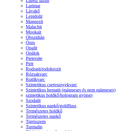
Lápisz lazuli
Larimar
Lávakő
Lepidolit
Magnezit
Malachit
Mookait
Obszidián
Ónix
Opalit
Opálok
Pietersite
Pirit
Rodonit/rodokrozit
Rózsakvarc
Rutilkvarc
Szintetikus cseresznyekvarc
Szintetikus hematit (mágneses és nem mágneses)
szintetikus holdkő/hologram gyöngy
Szodalit
Szintetikus napkő/goldfluss
Természetes holdkő
Természetes napkő
Tigrisszem
Turmalin