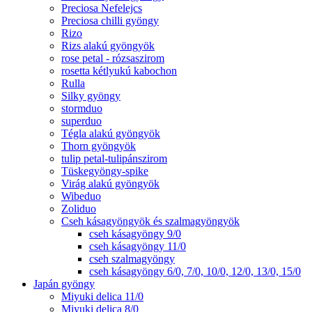
Preciosa Nefelejcs
Preciosa chilli gyöngy
Rizo
Rizs alakú gyöngyök
rose petal - rózsaszirom
rosetta kétlyukú kabochon
Rulla
Silky gyöngy
stormduo
superduo
Tégla alakú gyöngyök
Thorn gyöngyök
tulip petal-tulipánszirom
Tüskegyöngy-spike
Virág alakú gyöngyök
Wibeduo
Zoliduo
Cseh kásagyöngyök és szalmagyöngyök
cseh kásagyöngy 9/0
cseh kásagyöngy 11/0
cseh szalmagyöngy
cseh kásagyöngy 6/0, 7/0, 10/0, 12/0, 13/0, 15/0
Japán gyöngy
Miyuki delica 11/0
Miyuki delica 8/0