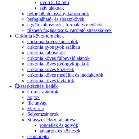
rivoli 8-10 mm
szív alakúak
befoglalható ásvány kabosonok
befoglalható- és strasszkövek
egyéb kabosonok , formák és medálok
fûzhetõ foglalatosok, varrható strasszkövek
Cirkónia köves termékek
Cirkonia köves kapcsolók
cirkonia gyöngyök szálban
cirkónia kabosonok
cirkonia köves fülbevaló alapok
cirkonia köves gyöngykupakok
cirkonia köves köztesek
cirkonia köves medálok és medáltartók
cirkonia köves távtartók
Ékszerkészítési kellék
Gumis zsinórok
bojtok
filc anyag
Flex-rite
Selyemzsinórok
Strasszos ékszeralkatrész
rondellek és golyók
távtartók és köztesek
csomórejtõ