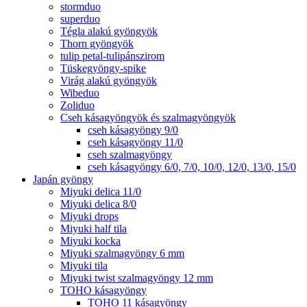
stormduo
superduo
Tégla alakú gyöngyök
Thorn gyöngyök
tulip petal-tulipánszirom
Tüskegyöngy-spike
Virág alakú gyöngyök
Wibeduo
Zoliduo
Cseh kásagyöngyök és szalmagyöngyök
cseh kásagyöngy 9/0
cseh kásagyöngy 11/0
cseh szalmagyöngy
cseh kásagyöngy 6/0, 7/0, 10/0, 12/0, 13/0, 15/0
Japán gyöngy
Miyuki delica 11/0
Miyuki delica 8/0
Miyuki drops
Miyuki half tila
Miyuki kocka
Miyuki szalmagyöngy 6 mm
Miyuki tila
Miyuki twist szalmagyöngy 12 mm
TOHO kásagyöngy
TOHO 11 kásagyöngy