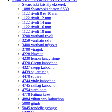
Swarovski kristály ékszerek
1088 Swarovski chaton SS39
1122 rivoli 8 és 10 mm
1122 rivoli 12 mm
1122 rivoli 14 mm
1122 rivoli 16 mm
1122 rivoli 18 mm
3200 varrható rivoli
3259 varrható szív
3400 varrható négyzet
3700 virágok
4228 Navette
4230 lemon fancy stone
4320 Csepp kabochon
4327 csepp kabochon
4439 square ring
4470 square
4744 virág kabochon
4745 csillag kabochon
4754 starbloom
4778 Fatima keze
4884 xilion szív kabochon
5000 gömb
5045 rondelle gyöngy