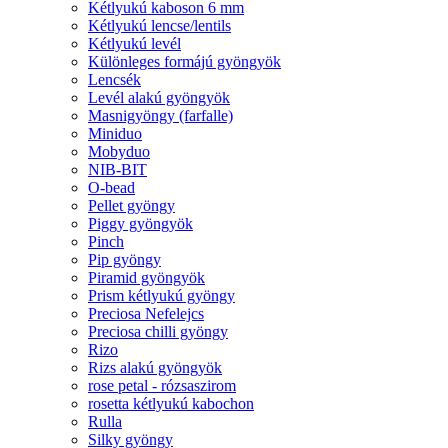
Kétlyukú kaboson 6 mm
Kétlyukú lencse/lentils
Kétlyukú levél
Különleges formájú gyöngyök
Lencsék
Levél alakú gyöngyök
Masnigyöngy (farfalle)
Miniduo
Mobyduo
NIB-BIT
O-bead
Pellet gyöngy
Piggy gyöngyök
Pinch
Pip gyöngy
Piramid gyöngyök
Prism kétlyukú gyöngy
Preciosa Nefelejcs
Preciosa chilli gyöngy
Rizo
Rizs alakú gyöngyök
rose petal - rózsaszirom
rosetta kétlyukú kabochon
Rulla
Silky gyöngy