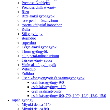
Preciosa Nefelejcs
Preciosa chilli gyöngy
Rizo
Rizs alakú gyöngyök
rose petal - rózsaszirom
rosetta kétlyukú kabochon
Rulla
Silky gyöngy
stormduo
superduo
Tégla alakú gyöngyök
Thorn gyöngyök
tulip petal-tulipánszirom
Tüskegyöngy-spike
Virág alakú gyöngyök
Wibeduo
Zoliduo
Cseh kásagyöngyök és szalmagyöngyök
cseh kásagyöngy 9/0
cseh kásagyöngy 11/0
cseh szalmagyöngy
cseh kásagyöngy 6/0, 7/0, 10/0, 12/0, 13/0, 15/0
Japán gyöngy
Miyuki delica 11/0
Miyuki delica 8/0