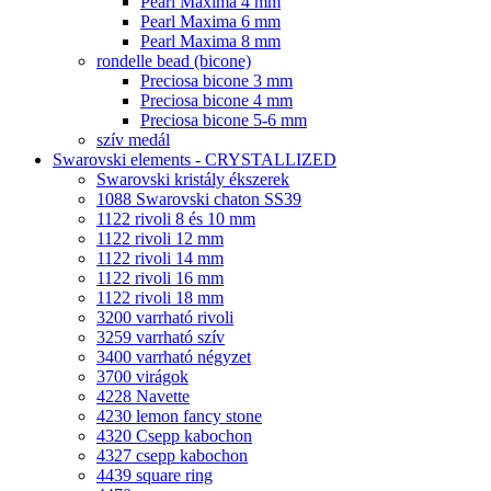
Pearl Maxima 4 mm
Pearl Maxima 6 mm
Pearl Maxima 8 mm
rondelle bead (bicone)
Preciosa bicone 3 mm
Preciosa bicone 4 mm
Preciosa bicone 5-6 mm
szív medál
Swarovski elements - CRYSTALLIZED
Swarovski kristály ékszerek
1088 Swarovski chaton SS39
1122 rivoli 8 és 10 mm
1122 rivoli 12 mm
1122 rivoli 14 mm
1122 rivoli 16 mm
1122 rivoli 18 mm
3200 varrható rivoli
3259 varrható szív
3400 varrható négyzet
3700 virágok
4228 Navette
4230 lemon fancy stone
4320 Csepp kabochon
4327 csepp kabochon
4439 square ring