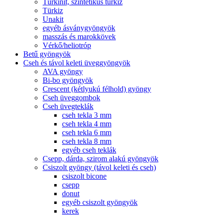
Türkinit, szintetikus türkiz
Türkiz
Unakit
egyéb ásványgyöngyök
masszás és marokkövek
Vérkő/heliotróp
Betű gyöngyök
Cseh és távol keleti üveggyöngyök
AVA gyöngy
Bi-bo gyöngyök
Crescent (kétlyukú félhold) gyöngy
Cseh üveggombok
Cseh üvegteklák
cseh tekla 3 mm
cseh tekla 4 mm
cseh tekla 6 mm
cseh tekla 8 mm
egyéb cseh teklák
Csepp, dárda, szirom alakú gyöngyök
Csiszolt gyöngy (távol keleti és cseh)
csiszolt bicone
csepp
donut
egyéb csiszolt gyöngyök
kerek