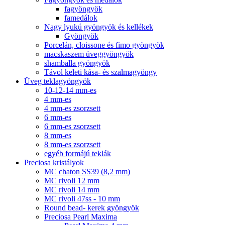
fagyöngyök
famedálok
Nagy lyukú gyöngyök és kellékek
Gyöngyök
Porcelán, cloissone és fimo gyöngyök
macskaszem üveggyöngyök
shamballa gyöngyök
Távol keleti kása- és szalmagyöngy
Üveg teklagyöngyök
10-12-14 mm-es
4 mm-es
4 mm-es zsorzsett
6 mm-es
6 mm-es zsorzsett
8 mm-es
8 mm-es zsorzsett
egyéb formájú teklák
Preciosa kristályok
MC chaton SS39 (8,2 mm)
MC rivoli 12 mm
MC rivoli 14 mm
MC rivoli 47ss - 10 mm
Round bead- kerek gyöngyök
Preciosa Pearl Maxima