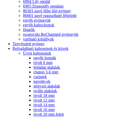
6904 Lily medál
6905 Dragonfly pendant
86301 pavé félig fúrt gyöngy
86601 pavé ragasztható félgömb
egyéb gyöngyök
egyéb kabochonok
függõk
swarovski BeCharmed gyöngyök
varrható kristályok
Tenyésztett gyöngy
Befoglalható kabosonok és kövek
Üveg kabosonok
egyéb formák
rivoli 6 mm
téglalap alakúak
chaton 3-6 mm
cseppek
navette-ek
négyzet alakúak
ovális alakúak
rivoli 18 mm
rivoli 12 mm
rivoli 14 mm
rivoli 16 mm
rivoli 20 mm felett