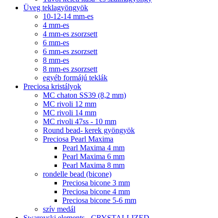
Üveg teklagyöngyök
10-12-14 mm-es
4 mm-es
4 mm-es zsorzsett
6 mm-es
6 mm-es zsorzsett
8 mm-es
8 mm-es zsorzsett
egyéb formájú teklák
Preciosa kristályok
MC chaton SS39 (8,2 mm)
MC rivoli 12 mm
MC rivoli 14 mm
MC rivoli 47ss - 10 mm
Round bead- kerek gyöngyök
Preciosa Pearl Maxima
Pearl Maxima 4 mm
Pearl Maxima 6 mm
Pearl Maxima 8 mm
rondelle bead (bicone)
Preciosa bicone 3 mm
Preciosa bicone 4 mm
Preciosa bicone 5-6 mm
szív medál
Swarovski elements - CRYSTALLIZED