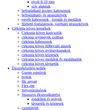
rivoli 8-10 mm
szív alakúak
befoglalható ásvány kabosonok
befoglalható- és strasszkövek
egyéb kabosonok , formák és medálok
fûzhetõ foglalatosok, varrható strasszkövek
Cirkónia köves termékek
Cirkonia köves kapcsolók
cirkonia gyöngyök szálban
cirkónia kabosonok
cirkonia köves fülbevaló alapok
cirkonia köves gyöngykupakok
cirkonia köves köztesek
cirkonia köves medálok és medáltartók
cirkonia köves távtartók
Ékszerkészítési kellék
Gumis zsinórok
bojtok
filc anyag
Flex-rite
Selyemzsinórok
Strasszos ékszeralkatrész
rondellek és golyók
távtartók és köztesek
csomórejtõ