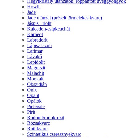
Hegyikristály utánzatok: roppantott üveggyöngyök
Howlit
Jade
Jade utánzat (préselt törmelékes kvarc)
Jáspis - riolit
Kalcedon-csipkeachát
Karneol
Labradorit
Lápisz lazuli
Larimar
Lávakő
Lepidolit
Magnezit
Malachit
Mookait
Obszidián
Ónix
Opalit
Opálok
Pietersite
Pirit
Rodonit/rodokrozit
Rózsakvarc
Rutilkvarc
Szintetikus cseresznyekvarc