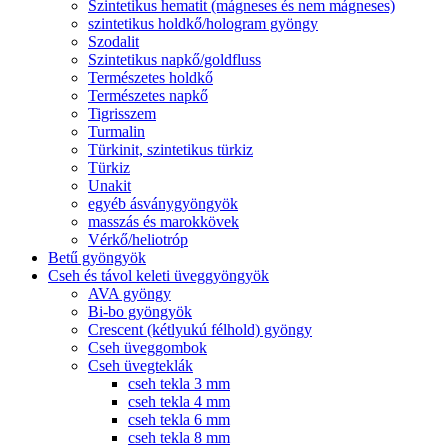
Szintetikus hematit (mágneses és nem mágneses)
szintetikus holdkő/hologram gyöngy
Szodalit
Szintetikus napkő/goldfluss
Természetes holdkő
Természetes napkő
Tigrisszem
Turmalin
Türkinit, szintetikus türkiz
Türkiz
Unakit
egyéb ásványgyöngyök
masszás és marokkövek
Vérkő/heliotróp
Betű gyöngyök
Cseh és távol keleti üveggyöngyök
AVA gyöngy
Bi-bo gyöngyök
Crescent (kétlyukú félhold) gyöngy
Cseh üveggombok
Cseh üvegteklák
cseh tekla 3 mm
cseh tekla 4 mm
cseh tekla 6 mm
cseh tekla 8 mm