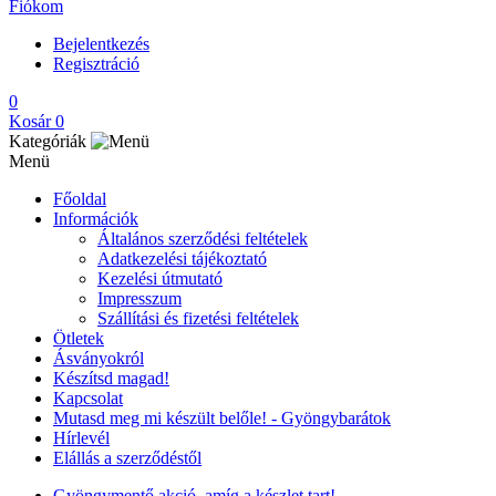
Fiókom
Bejelentkezés
Regisztráció
0
Kosár
0
Kategóriák
Menü
Főoldal
Információk
Általános szerződési feltételek
Adatkezelési tájékoztató
Kezelési útmutató
Impresszum
Szállítási és fizetési feltételek
Ötletek
Ásványokról
Készítsd magad!
Kapcsolat
Mutasd meg mi készült belőle! - Gyöngybarátok
Hírlevél
Elállás a szerződéstől
Gyöngymentő akció, amíg a készlet tart!