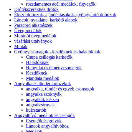
rozsdamentes acél medálok, figyegők
Drótékszerekhez drótok
Ékszerdobozok, ajándéktasakok, gyöngytartó dobozok
Láncok, nyaklánc, karkötő alapok
Paracord alkatrészek
Üveg medálok
Muránói üvegmedálok
vásárlási utalványok
Minták
Gyöngycsomagok - kezdőknek és haladóknak
Csupa csillogás karkötők
Haladóknak
Hangulat és élménycsomagok
Kezdőknek
Mandala medálok
Angyalka és tündér tartozékok
angyalka, tündér és egyéb csomagok
angyalka szoknyák
angyalkák készen
angyalszárnyak
kulcstartók
Angyalhívó medálok és csengők
Csengők és golyók
Láncok angyalhívóhoz
Medálok