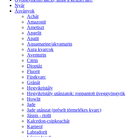
Nyár
Ásványok
Achát
Amazonit
Ametiszt
Angelit
Apatit
Aquamarine/akvamarin
Aura kvarcok
Aventurin
Citrin
Dioptáz
Fluorit
Füstkvarc
Gránát
Hegyikristály
Hegyikristály utánzatok: roppantott üveggyöngyök
Howlit
Jade
Jade utánzat (préselt törmelékes kvarc)
Jáspis - riolit
Kalcedon-csipkeachát
Karneol
Labradorit