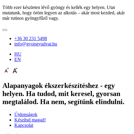
Több ezer készleten lévő gyöngy és kellék egy helyen. Utat
mutatunk, hogy öröm legyen az alkotás – akár most kezded, akár
már rutinos gyöngyfűző vagy.
+36 30 231 5498
info@gyongyudvar.hu
HU
EN
Alapanyagok ékszerkészítéshez - egy
helyen. Ha tudod, mit keresel, gyorsan
megtalálod. Ha nem, segítünk elindulni.
Újdonságok
Készítsd magad!
Kapcsolat