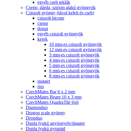
egyéb cseh teklák
Csepp, dárda, szirom alakú gyöngyök
Csiszolt gyöngy (távol keleti és cseh)
csiszolt bicone
csepp
donut
egyéb csiszolt gyöngyök
kerek
10 mm-es csiszolt gyöngyök
12 mm-es csiszolt gyöngyök
3 mm-es csiszolt gyöngyök
4 mm-es csiszolt gyöngyök
5 mm-es csiszolt gyöngyök
6 mm-es csiszolt gyöngyök
8 mm-es csiszolt gyöngyök
nugget
rizs
CzechMates Bar 6 x 2 mm
CzechMates Beam 10 x 3 mm
CzechMates QuadraTile 6x6
Diamonduo
Dragon scale gyöngy
Dropduo
Dupla lyukú anyósnyelv/dagger
Dupla lyukú pyramid