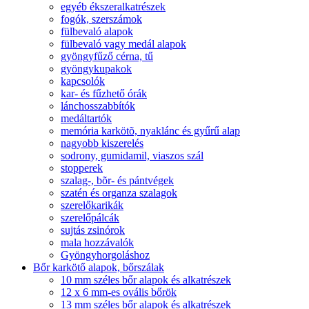
egyéb ékszeralkatrészek
fogók, szerszámok
fülbevaló alapok
fülbevaló vagy medál alapok
gyöngyfűző cérna, tű
gyöngykupakok
kapcsolók
kar- és fűzhető órák
lánchosszabbítók
medáltartók
memória karkötõ, nyaklánc és gyűrű alap
nagyobb kiszerelés
sodrony, gumidamil, viaszos szál
stopperek
szalag-, bõr- és pántvégek
szatén és organza szalagok
szerelőkarikák
szerelőpálcák
sujtás zsinórok
mala hozzávalók
Gyöngyhorgoláshoz
Bőr karkötő alapok, bőrszálak
10 mm széles bőr alapok és alkatrészek
12 x 6 mm-es ovális bőrök
13 mm széles bőr alapok és alkatrészek