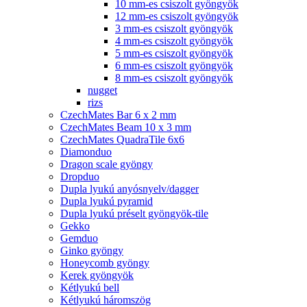
10 mm-es csiszolt gyöngyök
12 mm-es csiszolt gyöngyök
3 mm-es csiszolt gyöngyök
4 mm-es csiszolt gyöngyök
5 mm-es csiszolt gyöngyök
6 mm-es csiszolt gyöngyök
8 mm-es csiszolt gyöngyök
nugget
rizs
CzechMates Bar 6 x 2 mm
CzechMates Beam 10 x 3 mm
CzechMates QuadraTile 6x6
Diamonduo
Dragon scale gyöngy
Dropduo
Dupla lyukú anyósnyelv/dagger
Dupla lyukú pyramid
Dupla lyukú préselt gyöngyök-tile
Gekko
Gemduo
Ginko gyöngy
Honeycomb gyöngy
Kerek gyöngyök
Kétlyukú bell
Kétlyukú háromszög