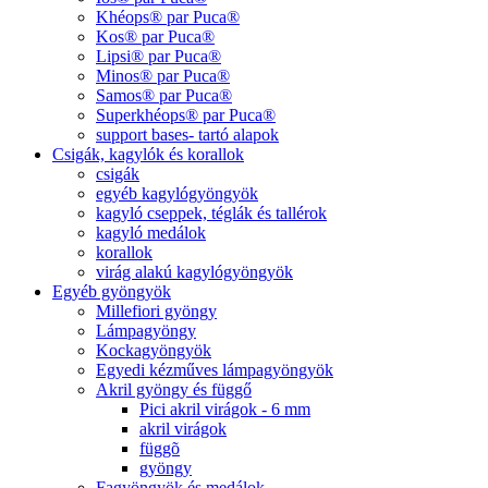
Khéops® par Puca®
Kos® par Puca®
Lipsi® par Puca®
Minos® par Puca®
Samos® par Puca®
Superkhéops® par Puca®
support bases- tartó alapok
Csigák, kagylók és korallok
csigák
egyéb kagylógyöngyök
kagyló cseppek, téglák és tallérok
kagyló medálok
korallok
virág alakú kagylógyöngyök
Egyéb gyöngyök
Millefiori gyöngy
Lámpagyöngy
Kockagyöngyök
Egyedi kézműves lámpagyöngyök
Akril gyöngy és függő
Pici akril virágok - 6 mm
akril virágok
függõ
gyöngy
Fagyöngyök és medálok