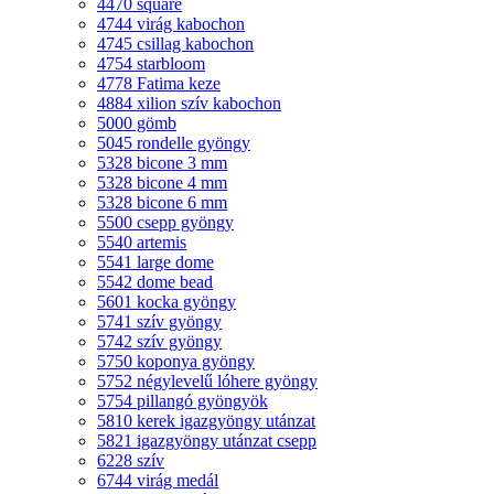
4470 square
4744 virág kabochon
4745 csillag kabochon
4754 starbloom
4778 Fatima keze
4884 xilion szív kabochon
5000 gömb
5045 rondelle gyöngy
5328 bicone 3 mm
5328 bicone 4 mm
5328 bicone 6 mm
5500 csepp gyöngy
5540 artemis
5541 large dome
5542 dome bead
5601 kocka gyöngy
5741 szív gyöngy
5742 szív gyöngy
5750 koponya gyöngy
5752 négylevelű lóhere gyöngy
5754 pillangó gyöngyök
5810 kerek igazgyöngy utánzat
5821 igazgyöngy utánzat csepp
6228 szív
6744 virág medál