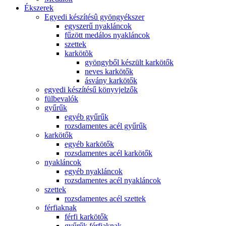
Ékszerek
Egyedi készítésû gyöngyékszer
egyszerű nyakláncok
fűzött medálos nyakláncok
szettek
karkötõk
gyöngyből készült karkötők
neves karkötők
ásvány karkötők
egyedi készítésű könyvjelzők
fülbevalók
gyűrűk
egyéb gyűrűk
rozsdamentes acél gyűrűk
karkötők
egyéb karkötők
rozsdamentes acél karkötők
nyakláncok
egyéb nyakláncok
rozsdamentes acél nyakláncok
szettek
rozsdamentes acél szettek
férfiaknak
férfi karkötők
gyűrűk férfiaknak