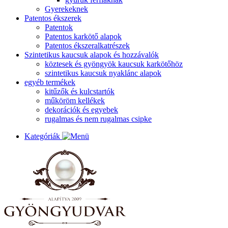
Gyerekeknek
Patentos ékszerek
Patentok
Patentos karkötő alapok
Patentos ékszeralkatrészek
Szintetikus kaucsuk alapok és hozzávalók
köztesek és gyöngyök kaucsuk karkötőhöz
szintetikus kaucsuk nyaklánc alapok
egyéb termékek
kitűzők és kulcstartók
műköröm kellékek
dekorációk és egyebek
rugalmas és nem rugalmas csipke
Kategóriák