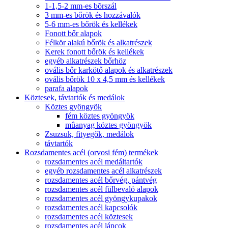
1-1,5-2 mm-es bõrszál
3 mm-es bőrök és hozzávalók
5-6 mm-es bőrök és kellékek
Fonott bőr alapok
Félkör alakú bőrök és alkatrészek
Kerek fonott bőrök és kellékek
egyéb alkatrészek bőrhöz
ovális bőr karkötő alapok és alkatrészek
ovális bőrök 10 x 4,5 mm és kellékek
parafa alapok
Köztesek, távtartók és medálok
Köztes gyöngyök
fém köztes gyöngyök
mûanyag köztes gyöngyök
Zsuzsuk, fityegők, medálok
távtartók
Rozsdamentes acél (orvosi fém) termékek
rozsdamentes acél medáltartók
egyéb rozsdamentes acél alkatrészek
rozsdamentes acél bőrvég, pántvég
rozsdamentes acél fülbevaló alapok
rozsdamentes acél gyöngykupakok
rozsdamentes acél kapcsolók
rozsdamentes acél köztesek
rozsdamentes acél láncok