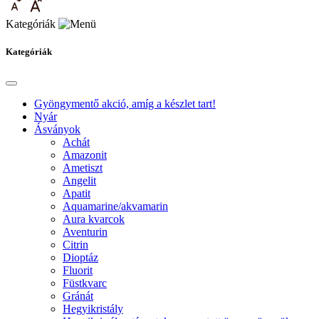
Kategóriák
Kategóriák
Gyöngymentő akció, amíg a készlet tart!
Nyár
Ásványok
Achát
Amazonit
Ametiszt
Angelit
Apatit
Aquamarine/akvamarin
Aura kvarcok
Aventurin
Citrin
Dioptáz
Fluorit
Füstkvarc
Gránát
Hegyikristály