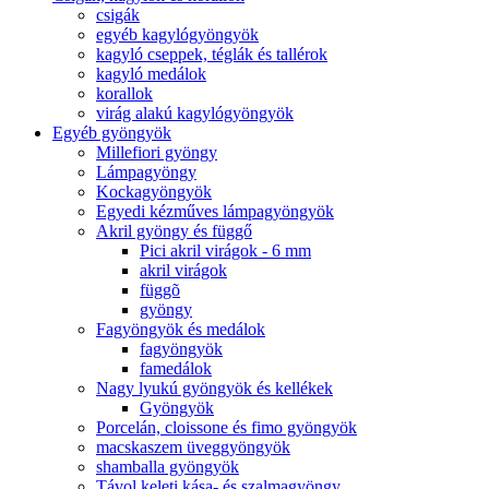
csigák
egyéb kagylógyöngyök
kagyló cseppek, téglák és tallérok
kagyló medálok
korallok
virág alakú kagylógyöngyök
Egyéb gyöngyök
Millefiori gyöngy
Lámpagyöngy
Kockagyöngyök
Egyedi kézműves lámpagyöngyök
Akril gyöngy és függő
Pici akril virágok - 6 mm
akril virágok
függõ
gyöngy
Fagyöngyök és medálok
fagyöngyök
famedálok
Nagy lyukú gyöngyök és kellékek
Gyöngyök
Porcelán, cloissone és fimo gyöngyök
macskaszem üveggyöngyök
shamballa gyöngyök
Távol keleti kása- és szalmagyöngy