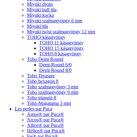
Miyuki drops
Miyuki half tila
Miyuki kocka
Miyuki szalmagyöngy 6 mm
Miyuki tila
Miyuki twist szalmagyöngy 12 mm
TOHO kásagyöngy
TOHO 11 kásagyöngy
TOHO 15 kásagyöngy
TOHO 8 kásagyöngy
Toho Demi Round
Demi Round 6/0
Demi Round 8/0
Toho Treasure
Toho hexagon 8
Toho szalmagyöngy 3 mm
Toho szalmagyöngy 9 mm
Toho triangle 8
Toho-Magatama 3 mm
Les perles par Puca
Amos® par Puca®
Arcos® par Puca®
Athos® par Puca®
Hélios® par Puca®
Ios® par Puca®