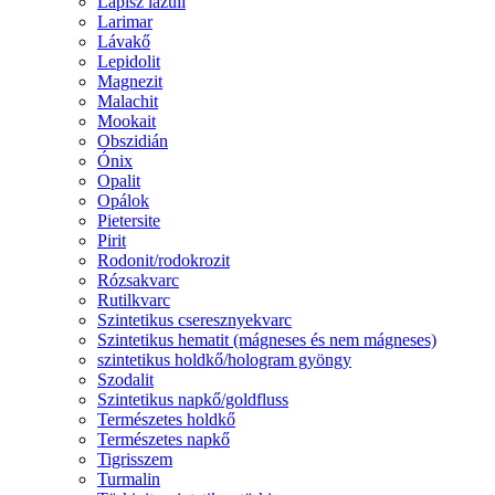
Lápisz lazuli
Larimar
Lávakő
Lepidolit
Magnezit
Malachit
Mookait
Obszidián
Ónix
Opalit
Opálok
Pietersite
Pirit
Rodonit/rodokrozit
Rózsakvarc
Rutilkvarc
Szintetikus cseresznyekvarc
Szintetikus hematit (mágneses és nem mágneses)
szintetikus holdkő/hologram gyöngy
Szodalit
Szintetikus napkő/goldfluss
Természetes holdkő
Természetes napkő
Tigrisszem
Turmalin