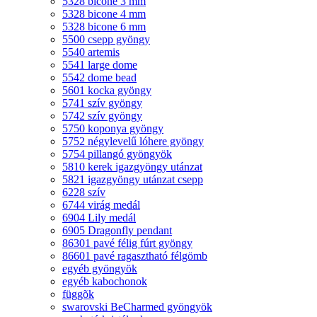
5328 bicone 3 mm
5328 bicone 4 mm
5328 bicone 6 mm
5500 csepp gyöngy
5540 artemis
5541 large dome
5542 dome bead
5601 kocka gyöngy
5741 szív gyöngy
5742 szív gyöngy
5750 koponya gyöngy
5752 négylevelű lóhere gyöngy
5754 pillangó gyöngyök
5810 kerek igazgyöngy utánzat
5821 igazgyöngy utánzat csepp
6228 szív
6744 virág medál
6904 Lily medál
6905 Dragonfly pendant
86301 pavé félig fúrt gyöngy
86601 pavé ragasztható félgömb
egyéb gyöngyök
egyéb kabochonok
függõk
swarovski BeCharmed gyöngyök