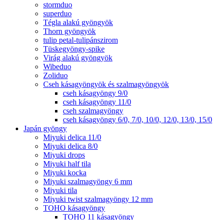
stormduo
superduo
Tégla alakú gyöngyök
Thorn gyöngyök
tulip petal-tulipánszirom
Tüskegyöngy-spike
Virág alakú gyöngyök
Wibeduo
Zoliduo
Cseh kásagyöngyök és szalmagyöngyök
cseh kásagyöngy 9/0
cseh kásagyöngy 11/0
cseh szalmagyöngy
cseh kásagyöngy 6/0, 7/0, 10/0, 12/0, 13/0, 15/0
Japán gyöngy
Miyuki delica 11/0
Miyuki delica 8/0
Miyuki drops
Miyuki half tila
Miyuki kocka
Miyuki szalmagyöngy 6 mm
Miyuki tila
Miyuki twist szalmagyöngy 12 mm
TOHO kásagyöngy
TOHO 11 kásagyöngy