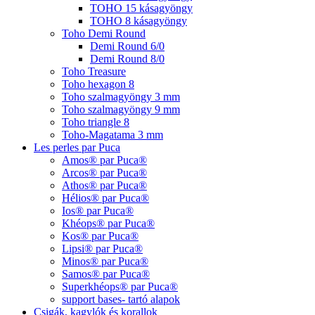
TOHO 15 kásagyöngy
TOHO 8 kásagyöngy
Toho Demi Round
Demi Round 6/0
Demi Round 8/0
Toho Treasure
Toho hexagon 8
Toho szalmagyöngy 3 mm
Toho szalmagyöngy 9 mm
Toho triangle 8
Toho-Magatama 3 mm
Les perles par Puca
Amos® par Puca®
Arcos® par Puca®
Athos® par Puca®
Hélios® par Puca®
Ios® par Puca®
Khéops® par Puca®
Kos® par Puca®
Lipsi® par Puca®
Minos® par Puca®
Samos® par Puca®
Superkhéops® par Puca®
support bases- tartó alapok
Csigák, kagylók és korallok