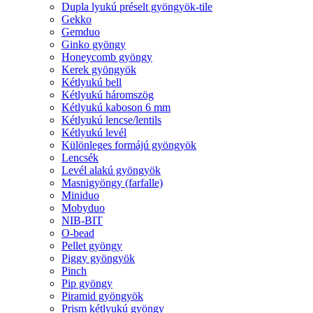
Dupla lyukú préselt gyöngyök-tile
Gekko
Gemduo
Ginko gyöngy
Honeycomb gyöngy
Kerek gyöngyök
Kétlyukú bell
Kétlyukú háromszög
Kétlyukú kaboson 6 mm
Kétlyukú lencse/lentils
Kétlyukú levél
Különleges formájú gyöngyök
Lencsék
Levél alakú gyöngyök
Masnigyöngy (farfalle)
Miniduo
Mobyduo
NIB-BIT
O-bead
Pellet gyöngy
Piggy gyöngyök
Pinch
Pip gyöngy
Piramid gyöngyök
Prism kétlyukú gyöngy