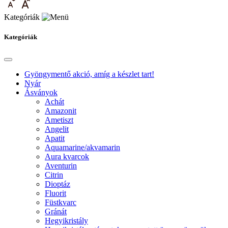
Kategóriák
Kategóriák
Gyöngymentő akció, amíg a készlet tart!
Nyár
Ásványok
Achát
Amazonit
Ametiszt
Angelit
Apatit
Aquamarine/akvamarin
Aura kvarcok
Aventurin
Citrin
Dioptáz
Fluorit
Füstkvarc
Gránát
Hegyikristály