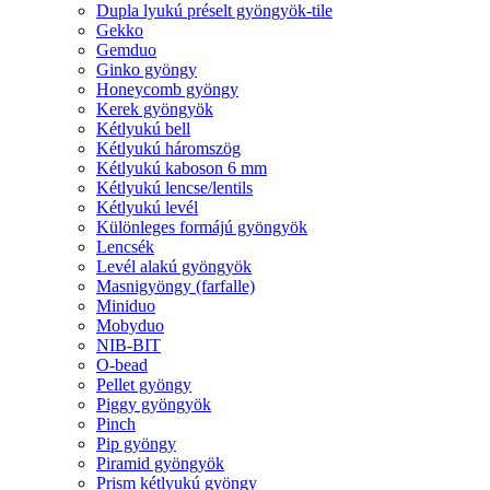
Dupla lyukú préselt gyöngyök-tile
Gekko
Gemduo
Ginko gyöngy
Honeycomb gyöngy
Kerek gyöngyök
Kétlyukú bell
Kétlyukú háromszög
Kétlyukú kaboson 6 mm
Kétlyukú lencse/lentils
Kétlyukú levél
Különleges formájú gyöngyök
Lencsék
Levél alakú gyöngyök
Masnigyöngy (farfalle)
Miniduo
Mobyduo
NIB-BIT
O-bead
Pellet gyöngy
Piggy gyöngyök
Pinch
Pip gyöngy
Piramid gyöngyök
Prism kétlyukú gyöngy