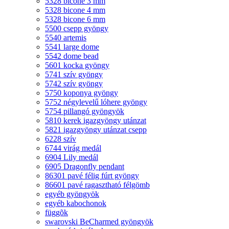
5328 bicone 3 mm
5328 bicone 4 mm
5328 bicone 6 mm
5500 csepp gyöngy
5540 artemis
5541 large dome
5542 dome bead
5601 kocka gyöngy
5741 szív gyöngy
5742 szív gyöngy
5750 koponya gyöngy
5752 négylevelű lóhere gyöngy
5754 pillangó gyöngyök
5810 kerek igazgyöngy utánzat
5821 igazgyöngy utánzat csepp
6228 szív
6744 virág medál
6904 Lily medál
6905 Dragonfly pendant
86301 pavé félig fúrt gyöngy
86601 pavé ragasztható félgömb
egyéb gyöngyök
egyéb kabochonok
függõk
swarovski BeCharmed gyöngyök