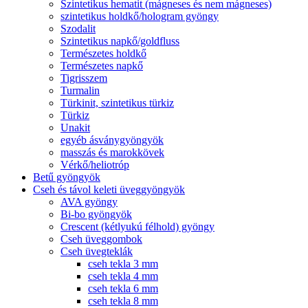
Szintetikus hematit (mágneses és nem mágneses)
szintetikus holdkő/hologram gyöngy
Szodalit
Szintetikus napkő/goldfluss
Természetes holdkő
Természetes napkő
Tigrisszem
Turmalin
Türkinit, szintetikus türkiz
Türkiz
Unakit
egyéb ásványgyöngyök
masszás és marokkövek
Vérkő/heliotróp
Betű gyöngyök
Cseh és távol keleti üveggyöngyök
AVA gyöngy
Bi-bo gyöngyök
Crescent (kétlyukú félhold) gyöngy
Cseh üveggombok
Cseh üvegteklák
cseh tekla 3 mm
cseh tekla 4 mm
cseh tekla 6 mm
cseh tekla 8 mm