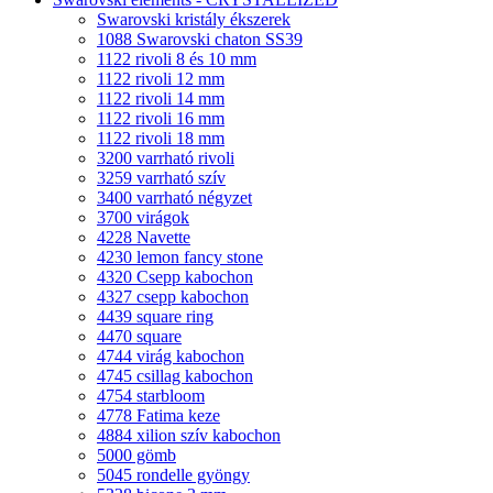
Swarovski kristály ékszerek
1088 Swarovski chaton SS39
1122 rivoli 8 és 10 mm
1122 rivoli 12 mm
1122 rivoli 14 mm
1122 rivoli 16 mm
1122 rivoli 18 mm
3200 varrható rivoli
3259 varrható szív
3400 varrható négyzet
3700 virágok
4228 Navette
4230 lemon fancy stone
4320 Csepp kabochon
4327 csepp kabochon
4439 square ring
4470 square
4744 virág kabochon
4745 csillag kabochon
4754 starbloom
4778 Fatima keze
4884 xilion szív kabochon
5000 gömb
5045 rondelle gyöngy