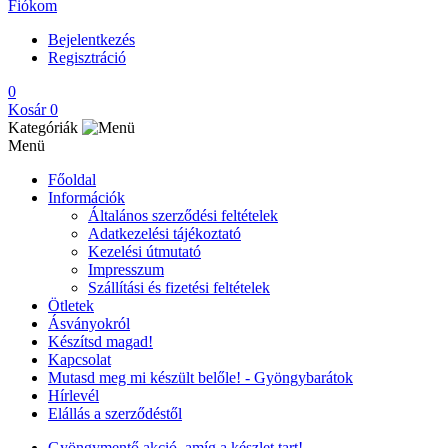
Fiókom
Bejelentkezés
Regisztráció
0
Kosár
0
Kategóriák
Menü
Főoldal
Információk
Általános szerződési feltételek
Adatkezelési tájékoztató
Kezelési útmutató
Impresszum
Szállítási és fizetési feltételek
Ötletek
Ásványokról
Készítsd magad!
Kapcsolat
Mutasd meg mi készült belőle! - Gyöngybarátok
Hírlevél
Elállás a szerződéstől
Gyöngymentő akció, amíg a készlet tart!