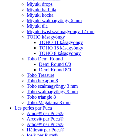
Miyuki drops
Miyuki half tila
Miyuki kocka
Miyuki szalmagyöngy 6 mm
Miyuki tila
Miyuki twist szalmagyöngy 12 mm
TOHO kásagyöngy
TOHO 11 kásagyöngy
TOHO 15 kásagyöngy
TOHO 8 kásagyöngy
Toho Demi Round
Demi Round 6/0
Demi Round 8/0
Toho Treasure
Toho hexagon 8
Toho szalmagyöngy 3 mm
Toho szalmagyöngy 9 mm
Toho triangle 8
Toho-Magatama 3 mm
Les perles par Puca
Amos® par Puca®
Arcos® par Puca®
Athos® par Puca®
Hélios® par Puca®
Ios® par Puca®