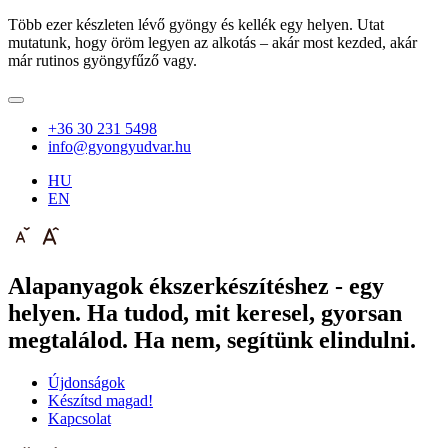
Több ezer készleten lévő gyöngy és kellék egy helyen. Utat
mutatunk, hogy öröm legyen az alkotás – akár most kezded, akár
már rutinos gyöngyfűző vagy.
+36 30 231 5498
info@gyongyudvar.hu
HU
EN
Alapanyagok ékszerkészítéshez - egy
helyen. Ha tudod, mit keresel, gyorsan
megtalálod. Ha nem, segítünk elindulni.
Újdonságok
Készítsd magad!
Kapcsolat