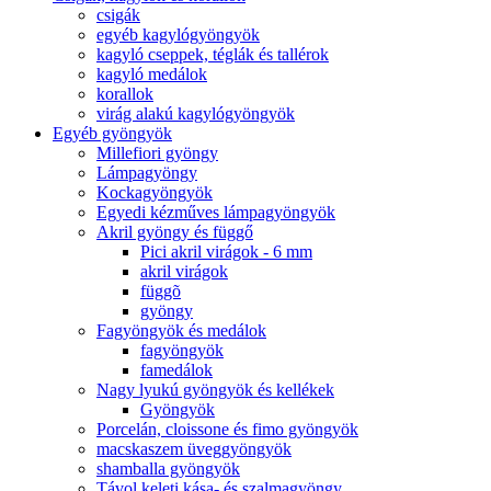
csigák
egyéb kagylógyöngyök
kagyló cseppek, téglák és tallérok
kagyló medálok
korallok
virág alakú kagylógyöngyök
Egyéb gyöngyök
Millefiori gyöngy
Lámpagyöngy
Kockagyöngyök
Egyedi kézműves lámpagyöngyök
Akril gyöngy és függő
Pici akril virágok - 6 mm
akril virágok
függõ
gyöngy
Fagyöngyök és medálok
fagyöngyök
famedálok
Nagy lyukú gyöngyök és kellékek
Gyöngyök
Porcelán, cloissone és fimo gyöngyök
macskaszem üveggyöngyök
shamballa gyöngyök
Távol keleti kása- és szalmagyöngy