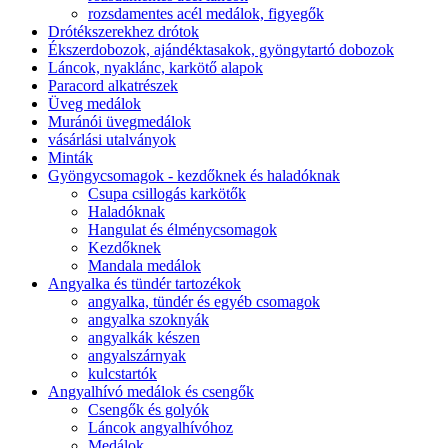
rozsdamentes acél medálok, figyegők
Drótékszerekhez drótok
Ékszerdobozok, ajándéktasakok, gyöngytartó dobozok
Láncok, nyaklánc, karkötő alapok
Paracord alkatrészek
Üveg medálok
Muránói üvegmedálok
vásárlási utalványok
Minták
Gyöngycsomagok - kezdőknek és haladóknak
Csupa csillogás karkötők
Haladóknak
Hangulat és élménycsomagok
Kezdőknek
Mandala medálok
Angyalka és tündér tartozékok
angyalka, tündér és egyéb csomagok
angyalka szoknyák
angyalkák készen
angyalszárnyak
kulcstartók
Angyalhívó medálok és csengők
Csengők és golyók
Láncok angyalhívóhoz
Medálok