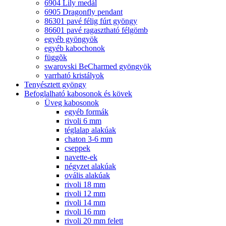
6904 Lily medál
6905 Dragonfly pendant
86301 pavé félig fúrt gyöngy
86601 pavé ragasztható félgömb
egyéb gyöngyök
egyéb kabochonok
függõk
swarovski BeCharmed gyöngyök
varrható kristályok
Tenyésztett gyöngy
Befoglalható kabosonok és kövek
Üveg kabosonok
egyéb formák
rivoli 6 mm
téglalap alakúak
chaton 3-6 mm
cseppek
navette-ek
négyzet alakúak
ovális alakúak
rivoli 18 mm
rivoli 12 mm
rivoli 14 mm
rivoli 16 mm
rivoli 20 mm felett