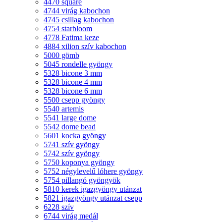
4470 square
4744 virág kabochon
4745 csillag kabochon
4754 starbloom
4778 Fatima keze
4884 xilion szív kabochon
5000 gömb
5045 rondelle gyöngy
5328 bicone 3 mm
5328 bicone 4 mm
5328 bicone 6 mm
5500 csepp gyöngy
5540 artemis
5541 large dome
5542 dome bead
5601 kocka gyöngy
5741 szív gyöngy
5742 szív gyöngy
5750 koponya gyöngy
5752 négylevelű lóhere gyöngy
5754 pillangó gyöngyök
5810 kerek igazgyöngy utánzat
5821 igazgyöngy utánzat csepp
6228 szív
6744 virág medál