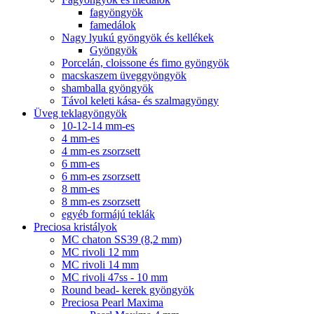
fagyöngyök
famedálok
Nagy lyukú gyöngyök és kellékek
Gyöngyök
Porcelán, cloissone és fimo gyöngyök
macskaszem üveggyöngyök
shamballa gyöngyök
Távol keleti kása- és szalmagyöngy
Üveg teklagyöngyök
10-12-14 mm-es
4 mm-es
4 mm-es zsorzsett
6 mm-es
6 mm-es zsorzsett
8 mm-es
8 mm-es zsorzsett
egyéb formájú teklák
Preciosa kristályok
MC chaton SS39 (8,2 mm)
MC rivoli 12 mm
MC rivoli 14 mm
MC rivoli 47ss - 10 mm
Round bead- kerek gyöngyök
Preciosa Pearl Maxima