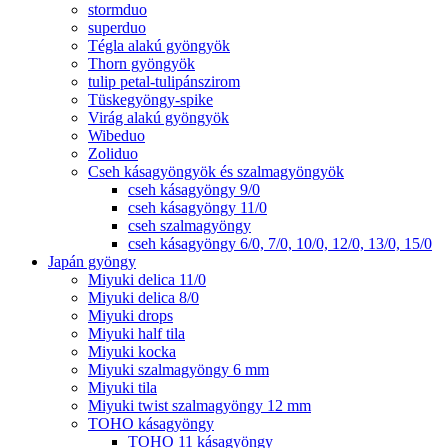
stormduo
superduo
Tégla alakú gyöngyök
Thorn gyöngyök
tulip petal-tulipánszirom
Tüskegyöngy-spike
Virág alakú gyöngyök
Wibeduo
Zoliduo
Cseh kásagyöngyök és szalmagyöngyök
cseh kásagyöngy 9/0
cseh kásagyöngy 11/0
cseh szalmagyöngy
cseh kásagyöngy 6/0, 7/0, 10/0, 12/0, 13/0, 15/0
Japán gyöngy
Miyuki delica 11/0
Miyuki delica 8/0
Miyuki drops
Miyuki half tila
Miyuki kocka
Miyuki szalmagyöngy 6 mm
Miyuki tila
Miyuki twist szalmagyöngy 12 mm
TOHO kásagyöngy
TOHO 11 kásagyöngy