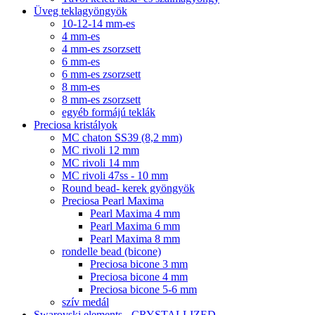
Üveg teklagyöngyök
10-12-14 mm-es
4 mm-es
4 mm-es zsorzsett
6 mm-es
6 mm-es zsorzsett
8 mm-es
8 mm-es zsorzsett
egyéb formájú teklák
Preciosa kristályok
MC chaton SS39 (8,2 mm)
MC rivoli 12 mm
MC rivoli 14 mm
MC rivoli 47ss - 10 mm
Round bead- kerek gyöngyök
Preciosa Pearl Maxima
Pearl Maxima 4 mm
Pearl Maxima 6 mm
Pearl Maxima 8 mm
rondelle bead (bicone)
Preciosa bicone 3 mm
Preciosa bicone 4 mm
Preciosa bicone 5-6 mm
szív medál
Swarovski elements - CRYSTALLIZED