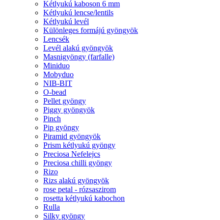
Kétlyukú kaboson 6 mm
Kétlyukú lencse/lentils
Kétlyukú levél
Különleges formájú gyöngyök
Lencsék
Levél alakú gyöngyök
Masnigyöngy (farfalle)
Miniduo
Mobyduo
NIB-BIT
O-bead
Pellet gyöngy
Piggy gyöngyök
Pinch
Pip gyöngy
Piramid gyöngyök
Prism kétlyukú gyöngy
Preciosa Nefelejcs
Preciosa chilli gyöngy
Rizo
Rizs alakú gyöngyök
rose petal - rózsaszirom
rosetta kétlyukú kabochon
Rulla
Silky gyöngy