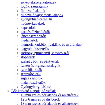
egyéb ékszeralkatrészek
fogók, szerszámok
fülbevaló alapok
fülbevaló vagy medál alapok
gyöngyfűző cérna, tű
gyöngykupakok
kapcsolók
kar- és fűzhető órák
lánchosszabbítók
medáltartók
memória karkötõ, nyaklánc és gyűrű alap
nagyobb kiszerelés
sodrony, gumidamil, viaszos szál
stopperek
szalag-, bõr- és pántvégek
szatén és organza szalagok
szerelőkarikák
szerelőpálcák
sujtás zsinórok
mala hozzávalók
Gyöngyhorgoláshoz
Bőr karkötő alapok, bőrszálak
10 mm széles bőr alapok és alkatrészek
12 x 6 mm-es ovális bőrök
13 mm széles bőr alapok és alkatrészek