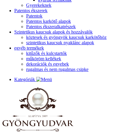
Gyerekeknek
Patentos ékszerek
Patentok
Patentos karkötő alapok
Patentos ékszeralkatrészek
Szintetikus kaucsuk alapok és hozzávalók
köztesek és gyöngyök kaucsuk karkötőhöz
szintetikus kaucsuk nyaklánc alapok
egyéb termékek
kitűzők és kulcstartók
műköröm kellékek
dekorációk és egyebek
rugalmas és nem rugalmas csipke
Kategóriák