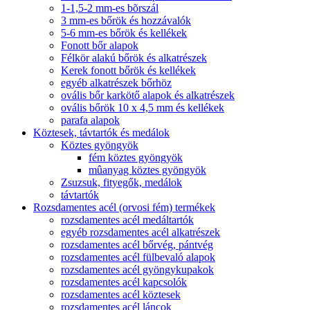
1-1,5-2 mm-es bõrszál
3 mm-es bőrök és hozzávalók
5-6 mm-es bőrök és kellékek
Fonott bőr alapok
Félkör alakú bőrök és alkatrészek
Kerek fonott bőrök és kellékek
egyéb alkatrészek bőrhöz
ovális bőr karkötő alapok és alkatrészek
ovális bőrök 10 x 4,5 mm és kellékek
parafa alapok
Köztesek, távtartók és medálok
Köztes gyöngyök
fém köztes gyöngyök
mûanyag köztes gyöngyök
Zsuzsuk, fityegők, medálok
távtartók
Rozsdamentes acél (orvosi fém) termékek
rozsdamentes acél medáltartók
egyéb rozsdamentes acél alkatrészek
rozsdamentes acél bőrvég, pántvég
rozsdamentes acél fülbevaló alapok
rozsdamentes acél gyöngykupakok
rozsdamentes acél kapcsolók
rozsdamentes acél köztesek
rozsdamentes acél láncok