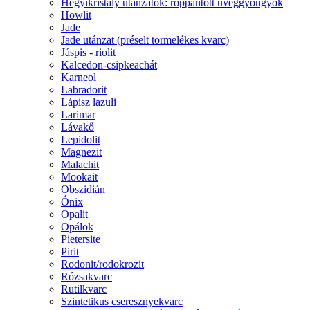
Hegyikristály utánzatok: roppantott üveggyöngyök
Howlit
Jade
Jade utánzat (préselt törmelékes kvarc)
Jáspis - riolit
Kalcedon-csipkeachát
Karneol
Labradorit
Lápisz lazuli
Larimar
Lávakő
Lepidolit
Magnezit
Malachit
Mookait
Obszidián
Ónix
Opalit
Opálok
Pietersite
Pirit
Rodonit/rodokrozit
Rózsakvarc
Rutilkvarc
Szintetikus cseresznyekvarc