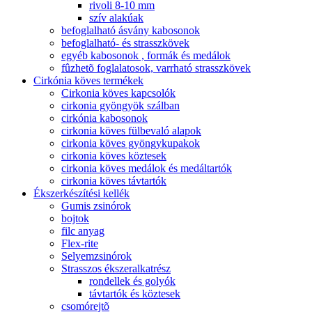
rivoli 8-10 mm
szív alakúak
befoglalható ásvány kabosonok
befoglalható- és strasszkövek
egyéb kabosonok , formák és medálok
fûzhetõ foglalatosok, varrható strasszkövek
Cirkónia köves termékek
Cirkonia köves kapcsolók
cirkonia gyöngyök szálban
cirkónia kabosonok
cirkonia köves fülbevaló alapok
cirkonia köves gyöngykupakok
cirkonia köves köztesek
cirkonia köves medálok és medáltartók
cirkonia köves távtartók
Ékszerkészítési kellék
Gumis zsinórok
bojtok
filc anyag
Flex-rite
Selyemzsinórok
Strasszos ékszeralkatrész
rondellek és golyók
távtartók és köztesek
csomórejtõ