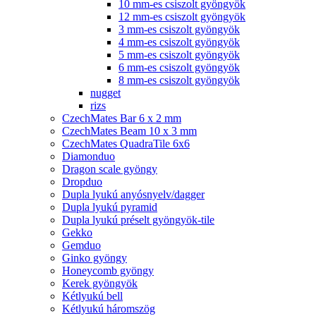
10 mm-es csiszolt gyöngyök
12 mm-es csiszolt gyöngyök
3 mm-es csiszolt gyöngyök
4 mm-es csiszolt gyöngyök
5 mm-es csiszolt gyöngyök
6 mm-es csiszolt gyöngyök
8 mm-es csiszolt gyöngyök
nugget
rizs
CzechMates Bar 6 x 2 mm
CzechMates Beam 10 x 3 mm
CzechMates QuadraTile 6x6
Diamonduo
Dragon scale gyöngy
Dropduo
Dupla lyukú anyósnyelv/dagger
Dupla lyukú pyramid
Dupla lyukú préselt gyöngyök-tile
Gekko
Gemduo
Ginko gyöngy
Honeycomb gyöngy
Kerek gyöngyök
Kétlyukú bell
Kétlyukú háromszög