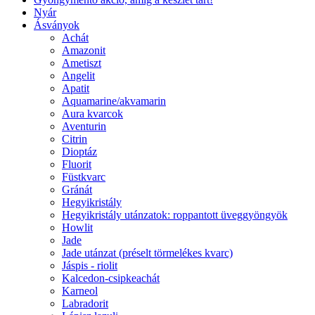
Nyár
Ásványok
Achát
Amazonit
Ametiszt
Angelit
Apatit
Aquamarine/akvamarin
Aura kvarcok
Aventurin
Citrin
Dioptáz
Fluorit
Füstkvarc
Gránát
Hegyikristály
Hegyikristály utánzatok: roppantott üveggyöngyök
Howlit
Jade
Jade utánzat (préselt törmelékes kvarc)
Jáspis - riolit
Kalcedon-csipkeachát
Karneol
Labradorit