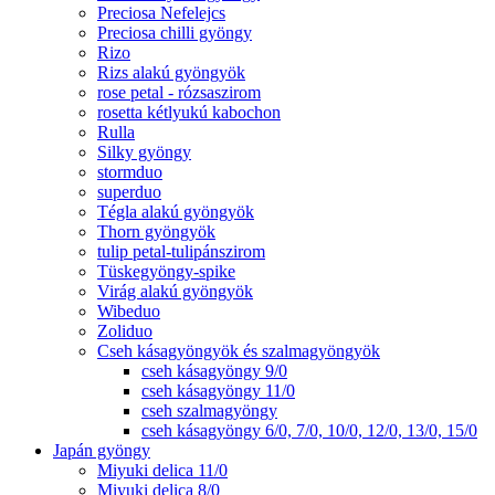
Preciosa Nefelejcs
Preciosa chilli gyöngy
Rizo
Rizs alakú gyöngyök
rose petal - rózsaszirom
rosetta kétlyukú kabochon
Rulla
Silky gyöngy
stormduo
superduo
Tégla alakú gyöngyök
Thorn gyöngyök
tulip petal-tulipánszirom
Tüskegyöngy-spike
Virág alakú gyöngyök
Wibeduo
Zoliduo
Cseh kásagyöngyök és szalmagyöngyök
cseh kásagyöngy 9/0
cseh kásagyöngy 11/0
cseh szalmagyöngy
cseh kásagyöngy 6/0, 7/0, 10/0, 12/0, 13/0, 15/0
Japán gyöngy
Miyuki delica 11/0
Miyuki delica 8/0