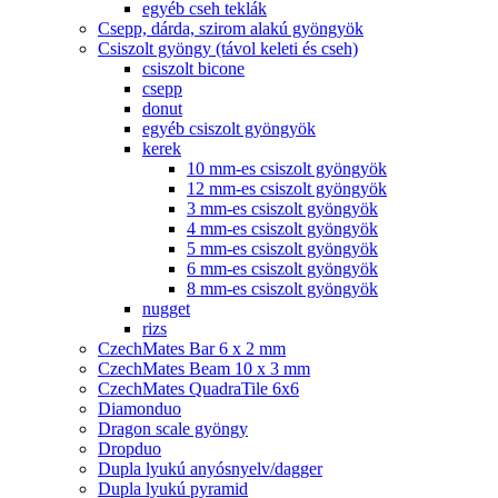
egyéb cseh teklák
Csepp, dárda, szirom alakú gyöngyök
Csiszolt gyöngy (távol keleti és cseh)
csiszolt bicone
csepp
donut
egyéb csiszolt gyöngyök
kerek
10 mm-es csiszolt gyöngyök
12 mm-es csiszolt gyöngyök
3 mm-es csiszolt gyöngyök
4 mm-es csiszolt gyöngyök
5 mm-es csiszolt gyöngyök
6 mm-es csiszolt gyöngyök
8 mm-es csiszolt gyöngyök
nugget
rizs
CzechMates Bar 6 x 2 mm
CzechMates Beam 10 x 3 mm
CzechMates QuadraTile 6x6
Diamonduo
Dragon scale gyöngy
Dropduo
Dupla lyukú anyósnyelv/dagger
Dupla lyukú pyramid