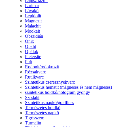
Lápisz lazuli
Larimar
Lávakő
Lepidolit
Magnezit
Malachit
Mookait
Obszidián
Ónix
Opalit
Opálok
Pietersite
Pirit
Rodonit/rodokrozit
Rózsakvarc
Rutilkvarc
Szintetikus cseresznyekvarc
Szintetikus hematit (mágneses és nem mágneses)
szintetikus holdkő/hologram gyöngy
Szodalit
Szintetikus napkő/goldfluss
Természetes holdkő
Természetes napkő
Tigrisszem
Turmalin