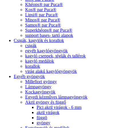
Khéops® par Puca®
Kos® par Puca®
Lipsi® par Puca®
Minos® par Puca®
Samos® par Puca®
Superkhéops® par Puca®
support bases- tartó alapok
Csigák, kagylók és korallok
csigák
egyéb kagylógyöngyök
kagyló cseppek, téglák és tallérok
kagyló medálok
korallok
virág alakú kagylógyöngyök
Egyéb gyöngyök
Millefiori gyöngy
Lámpagyöngy
Kockagyöngyök
Egyedi kézműves lámpagyöngyök
Akril gyöngy és függő
Pici akril virágok - 6 mm
akril virágok
függõ
gyöngy
Fagyöngyök és medálok