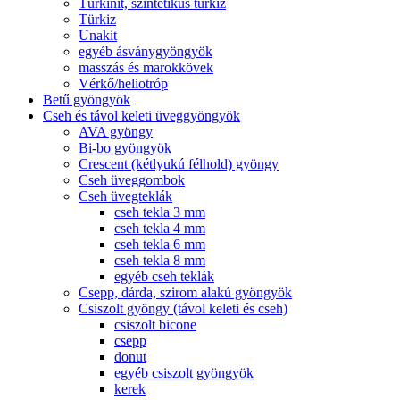
Türkinit, szintetikus türkiz
Türkiz
Unakit
egyéb ásványgyöngyök
masszás és marokkövek
Vérkő/heliotróp
Betű gyöngyök
Cseh és távol keleti üveggyöngyök
AVA gyöngy
Bi-bo gyöngyök
Crescent (kétlyukú félhold) gyöngy
Cseh üveggombok
Cseh üvegteklák
cseh tekla 3 mm
cseh tekla 4 mm
cseh tekla 6 mm
cseh tekla 8 mm
egyéb cseh teklák
Csepp, dárda, szirom alakú gyöngyök
Csiszolt gyöngy (távol keleti és cseh)
csiszolt bicone
csepp
donut
egyéb csiszolt gyöngyök
kerek