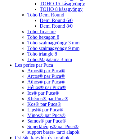
TOHO 15 kásagyöngy
TOHO 8 kásagyöngy
Toho Demi Round
Demi Round 6/0
Demi Round 8/0
Toho Treasure
Toho hexagon 8
Toho szalmagyöngy 3 mm
Toho szalmagyöngy 9 mm
Toho triangle 8
Toho-Magatama 3 mm
Les perles par Puca
Amos® par Puca®
Arcos® par Puca®
Athos® par Puca®
Hélios® par Puca®
Ios® par Puca®
Khéops® par Puca®
Kos® par Puca®
Lipsi® par Puca®
Minos® par Puca®
Samos® par Puca®
Superkhéops® par Puca®
support bases- tartó alapok
Csigák, kagylók és korallok