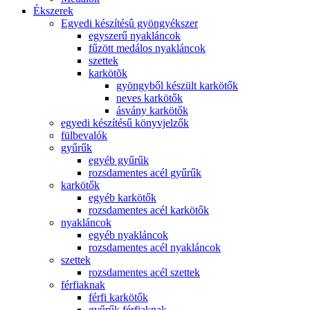
Ékszerek
Egyedi készítésû gyöngyékszer
egyszerű nyakláncok
fűzött medálos nyakláncok
szettek
karkötõk
gyöngyből készült karkötők
neves karkötők
ásvány karkötők
egyedi készítésű könyvjelzők
fülbevalók
gyűrűk
egyéb gyűrűk
rozsdamentes acél gyűrűk
karkötők
egyéb karkötők
rozsdamentes acél karkötők
nyakláncok
egyéb nyakláncok
rozsdamentes acél nyakláncok
szettek
rozsdamentes acél szettek
férfiaknak
férfi karkötők
gyűrűk férfiaknak