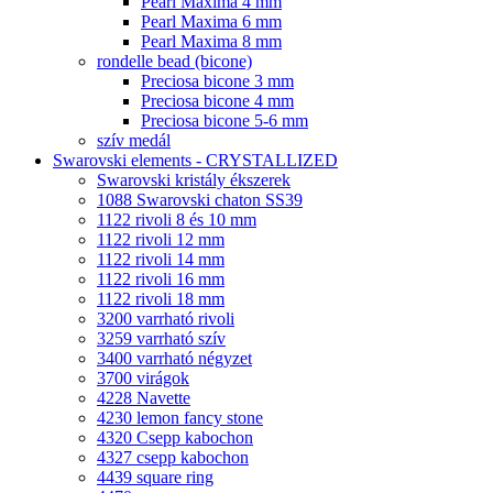
Pearl Maxima 4 mm
Pearl Maxima 6 mm
Pearl Maxima 8 mm
rondelle bead (bicone)
Preciosa bicone 3 mm
Preciosa bicone 4 mm
Preciosa bicone 5-6 mm
szív medál
Swarovski elements - CRYSTALLIZED
Swarovski kristály ékszerek
1088 Swarovski chaton SS39
1122 rivoli 8 és 10 mm
1122 rivoli 12 mm
1122 rivoli 14 mm
1122 rivoli 16 mm
1122 rivoli 18 mm
3200 varrható rivoli
3259 varrható szív
3400 varrható négyzet
3700 virágok
4228 Navette
4230 lemon fancy stone
4320 Csepp kabochon
4327 csepp kabochon
4439 square ring