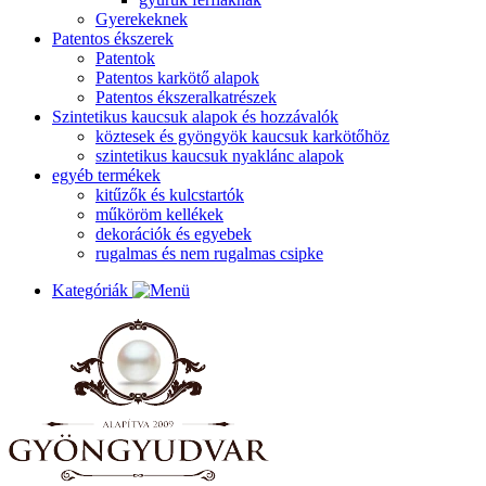
Gyerekeknek
Patentos ékszerek
Patentok
Patentos karkötő alapok
Patentos ékszeralkatrészek
Szintetikus kaucsuk alapok és hozzávalók
köztesek és gyöngyök kaucsuk karkötőhöz
szintetikus kaucsuk nyaklánc alapok
egyéb termékek
kitűzők és kulcstartók
műköröm kellékek
dekorációk és egyebek
rugalmas és nem rugalmas csipke
Kategóriák