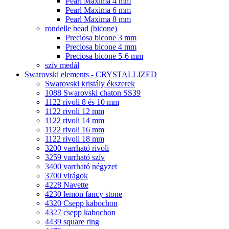
Pearl Maxima 4 mm
Pearl Maxima 6 mm
Pearl Maxima 8 mm
rondelle bead (bicone)
Preciosa bicone 3 mm
Preciosa bicone 4 mm
Preciosa bicone 5-6 mm
szív medál
Swarovski elements - CRYSTALLIZED
Swarovski kristály ékszerek
1088 Swarovski chaton SS39
1122 rivoli 8 és 10 mm
1122 rivoli 12 mm
1122 rivoli 14 mm
1122 rivoli 16 mm
1122 rivoli 18 mm
3200 varrható rivoli
3259 varrható szív
3400 varrható négyzet
3700 virágok
4228 Navette
4230 lemon fancy stone
4320 Csepp kabochon
4327 csepp kabochon
4439 square ring