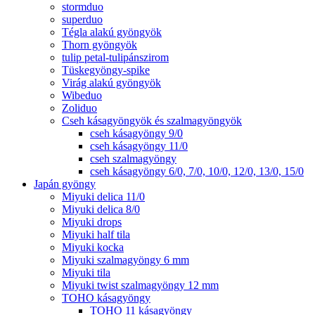
stormduo
superduo
Tégla alakú gyöngyök
Thorn gyöngyök
tulip petal-tulipánszirom
Tüskegyöngy-spike
Virág alakú gyöngyök
Wibeduo
Zoliduo
Cseh kásagyöngyök és szalmagyöngyök
cseh kásagyöngy 9/0
cseh kásagyöngy 11/0
cseh szalmagyöngy
cseh kásagyöngy 6/0, 7/0, 10/0, 12/0, 13/0, 15/0
Japán gyöngy
Miyuki delica 11/0
Miyuki delica 8/0
Miyuki drops
Miyuki half tila
Miyuki kocka
Miyuki szalmagyöngy 6 mm
Miyuki tila
Miyuki twist szalmagyöngy 12 mm
TOHO kásagyöngy
TOHO 11 kásagyöngy