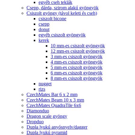
egyéb cseh teklák
Csepp, dárda, szirom alakú gyöngyök
Csiszolt gyöngy (távol keleti és cseh)
csiszolt bicone
csepp
donut
egyéb csiszolt gyöngyök
kerek
10 mm-es csiszolt gyöngyök
12 mm-es csiszolt gyöngyök
3 mm-es csiszolt gyöngyök
4 mm-es csiszolt gyöngyök
5 mm-es csiszolt gyöngyök
6 mm-es csiszolt gyöngyök
8 mm-es csiszolt gyöngyök
nugget
rizs
CzechMates Bar 6 x 2 mm
CzechMates Beam 10 x 3 mm
CzechMates QuadraTile 6x6
Diamonduo
Dragon scale gyöngy
Dropduo
Dupla lyukú anyósnyelv/dagger
Dupla lyukú pyramid