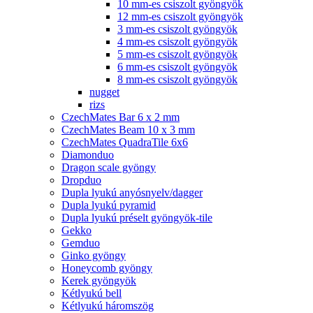
10 mm-es csiszolt gyöngyök
12 mm-es csiszolt gyöngyök
3 mm-es csiszolt gyöngyök
4 mm-es csiszolt gyöngyök
5 mm-es csiszolt gyöngyök
6 mm-es csiszolt gyöngyök
8 mm-es csiszolt gyöngyök
nugget
rizs
CzechMates Bar 6 x 2 mm
CzechMates Beam 10 x 3 mm
CzechMates QuadraTile 6x6
Diamonduo
Dragon scale gyöngy
Dropduo
Dupla lyukú anyósnyelv/dagger
Dupla lyukú pyramid
Dupla lyukú préselt gyöngyök-tile
Gekko
Gemduo
Ginko gyöngy
Honeycomb gyöngy
Kerek gyöngyök
Kétlyukú bell
Kétlyukú háromszög