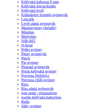
Kétlyukú kaboson 6 mm
Kétlyukú lencse/lentils
Kétlyukú levél
Különleges formájú gyöngyök
Lencsék
Levél alakú gyöngyök
Masnigyöngy (farfalle)
Miniduo
Mobyduo
NIB-BIT
O-bead
Pellet gyöngy
Piggy gyöngyök
Pinch
Pip gyöngy
Piramid gyöngyök
Prism kétlyukú gyöngy
Preciosa Nefelejcs
Preciosa chilli gyöngy
Rizo
Rizs alakú gyöngyök
rose petal - rózsaszirom
rosetta kétlyukú kabochon
Rulla
Silky gyöngy