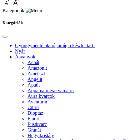
Kategóriák
Kategóriák
Gyöngymentő akció, amíg a készlet tart!
Nyár
Ásványok
Achát
Amazonit
Ametiszt
Angelit
Apatit
Aquamarine/akvamarin
Aura kvarcok
Aventurin
Citrin
Dioptáz
Fluorit
Füstkvarc
Gránát
Hegyikristály