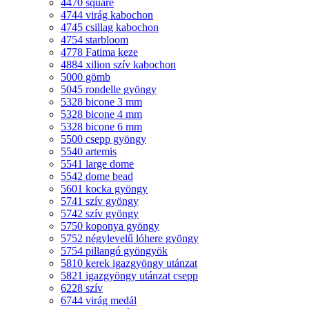
4470 square
4744 virág kabochon
4745 csillag kabochon
4754 starbloom
4778 Fatima keze
4884 xilion szív kabochon
5000 gömb
5045 rondelle gyöngy
5328 bicone 3 mm
5328 bicone 4 mm
5328 bicone 6 mm
5500 csepp gyöngy
5540 artemis
5541 large dome
5542 dome bead
5601 kocka gyöngy
5741 szív gyöngy
5742 szív gyöngy
5750 koponya gyöngy
5752 négylevelű lóhere gyöngy
5754 pillangó gyöngyök
5810 kerek igazgyöngy utánzat
5821 igazgyöngy utánzat csepp
6228 szív
6744 virág medál