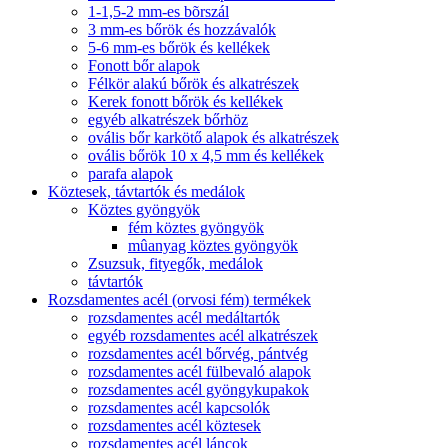
1-1,5-2 mm-es bõrszál
3 mm-es bőrök és hozzávalók
5-6 mm-es bőrök és kellékek
Fonott bőr alapok
Félkör alakú bőrök és alkatrészek
Kerek fonott bőrök és kellékek
egyéb alkatrészek bőrhöz
ovális bőr karkötő alapok és alkatrészek
ovális bőrök 10 x 4,5 mm és kellékek
parafa alapok
Köztesek, távtartók és medálok
Köztes gyöngyök
fém köztes gyöngyök
mûanyag köztes gyöngyök
Zsuzsuk, fityegők, medálok
távtartók
Rozsdamentes acél (orvosi fém) termékek
rozsdamentes acél medáltartók
egyéb rozsdamentes acél alkatrészek
rozsdamentes acél bőrvég, pántvég
rozsdamentes acél fülbevaló alapok
rozsdamentes acél gyöngykupakok
rozsdamentes acél kapcsolók
rozsdamentes acél köztesek
rozsdamentes acél láncok