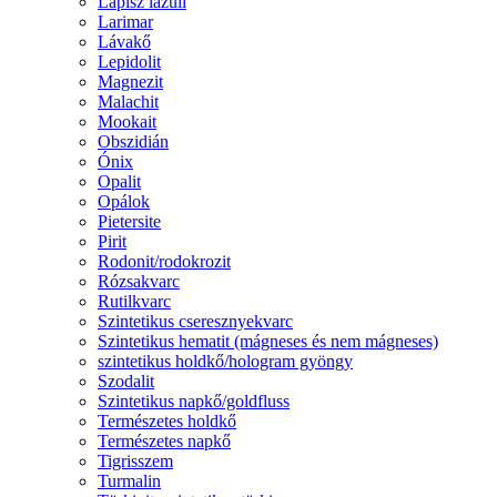
Lápisz lazuli
Larimar
Lávakő
Lepidolit
Magnezit
Malachit
Mookait
Obszidián
Ónix
Opalit
Opálok
Pietersite
Pirit
Rodonit/rodokrozit
Rózsakvarc
Rutilkvarc
Szintetikus cseresznyekvarc
Szintetikus hematit (mágneses és nem mágneses)
szintetikus holdkő/hologram gyöngy
Szodalit
Szintetikus napkő/goldfluss
Természetes holdkő
Természetes napkő
Tigrisszem
Turmalin