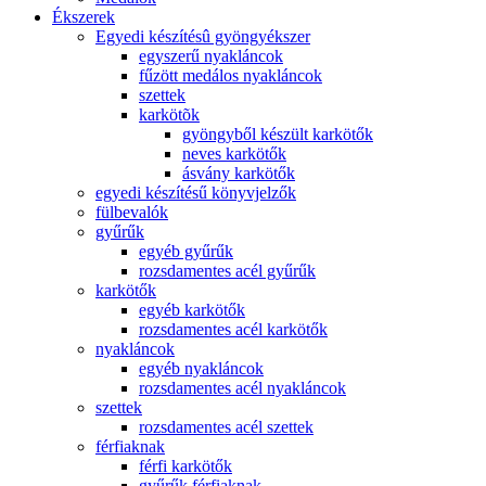
Ékszerek
Egyedi készítésû gyöngyékszer
egyszerű nyakláncok
fűzött medálos nyakláncok
szettek
karkötõk
gyöngyből készült karkötők
neves karkötők
ásvány karkötők
egyedi készítésű könyvjelzők
fülbevalók
gyűrűk
egyéb gyűrűk
rozsdamentes acél gyűrűk
karkötők
egyéb karkötők
rozsdamentes acél karkötők
nyakláncok
egyéb nyakláncok
rozsdamentes acél nyakláncok
szettek
rozsdamentes acél szettek
férfiaknak
férfi karkötők
gyűrűk férfiaknak