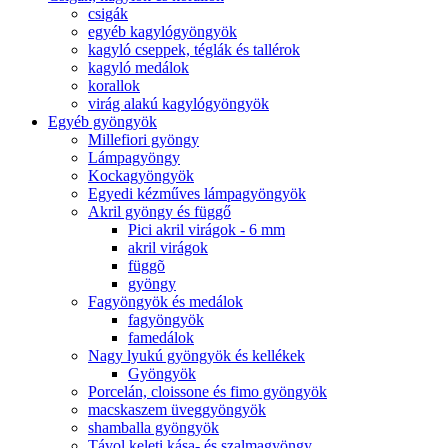
csigák
egyéb kagylógyöngyök
kagyló cseppek, téglák és tallérok
kagyló medálok
korallok
virág alakú kagylógyöngyök
Egyéb gyöngyök
Millefiori gyöngy
Lámpagyöngy
Kockagyöngyök
Egyedi kézműves lámpagyöngyök
Akril gyöngy és függő
Pici akril virágok - 6 mm
akril virágok
függõ
gyöngy
Fagyöngyök és medálok
fagyöngyök
famedálok
Nagy lyukú gyöngyök és kellékek
Gyöngyök
Porcelán, cloissone és fimo gyöngyök
macskaszem üveggyöngyök
shamballa gyöngyök
Távol keleti kása- és szalmagyöngy