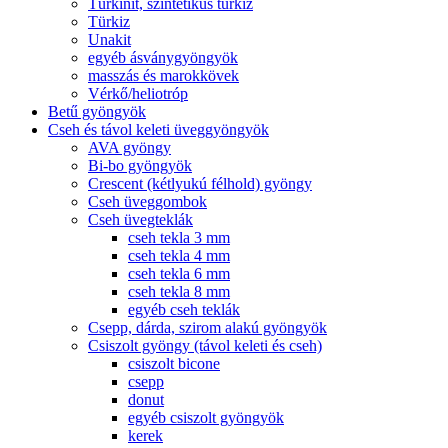
Türkinit, szintetikus türkiz
Türkiz
Unakit
egyéb ásványgyöngyök
masszás és marokkövek
Vérkő/heliotróp
Betű gyöngyök
Cseh és távol keleti üveggyöngyök
AVA gyöngy
Bi-bo gyöngyök
Crescent (kétlyukú félhold) gyöngy
Cseh üveggombok
Cseh üvegteklák
cseh tekla 3 mm
cseh tekla 4 mm
cseh tekla 6 mm
cseh tekla 8 mm
egyéb cseh teklák
Csepp, dárda, szirom alakú gyöngyök
Csiszolt gyöngy (távol keleti és cseh)
csiszolt bicone
csepp
donut
egyéb csiszolt gyöngyök
kerek