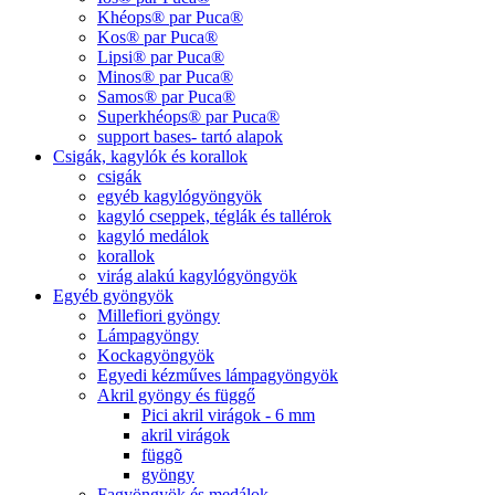
Khéops® par Puca®
Kos® par Puca®
Lipsi® par Puca®
Minos® par Puca®
Samos® par Puca®
Superkhéops® par Puca®
support bases- tartó alapok
Csigák, kagylók és korallok
csigák
egyéb kagylógyöngyök
kagyló cseppek, téglák és tallérok
kagyló medálok
korallok
virág alakú kagylógyöngyök
Egyéb gyöngyök
Millefiori gyöngy
Lámpagyöngy
Kockagyöngyök
Egyedi kézműves lámpagyöngyök
Akril gyöngy és függő
Pici akril virágok - 6 mm
akril virágok
függõ
gyöngy
Fagyöngyök és medálok