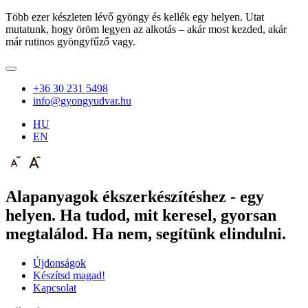
Több ezer készleten lévő gyöngy és kellék egy helyen. Utat
mutatunk, hogy öröm legyen az alkotás – akár most kezded, akár
már rutinos gyöngyfűző vagy.
+36 30 231 5498
info@gyongyudvar.hu
HU
EN
Alapanyagok ékszerkészítéshez - egy
helyen. Ha tudod, mit keresel, gyorsan
megtalálod. Ha nem, segítünk elindulni.
Újdonságok
Készítsd magad!
Kapcsolat