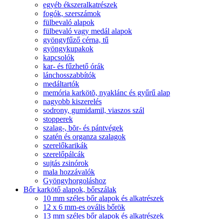
egyéb ékszeralkatrészek
fogók, szerszámok
fülbevaló alapok
fülbevaló vagy medál alapok
gyöngyfűző cérna, tű
gyöngykupakok
kapcsolók
kar- és fűzhető órák
lánchosszabbítók
medáltartók
memória karkötõ, nyaklánc és gyűrű alap
nagyobb kiszerelés
sodrony, gumidamil, viaszos szál
stopperek
szalag-, bõr- és pántvégek
szatén és organza szalagok
szerelőkarikák
szerelőpálcák
sujtás zsinórok
mala hozzávalók
Gyöngyhorgoláshoz
Bőr karkötő alapok, bőrszálak
10 mm széles bőr alapok és alkatrészek
12 x 6 mm-es ovális bőrök
13 mm széles bőr alapok és alkatrészek