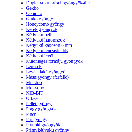
Dupla lyukú préselt gyöngyök-tile
Gekko
Gemduo
Ginko gyöngy
Honeycomb gyöngy
Kerek gyöngyök
Kétlyukú bell
Kétlyukú háromszög
Kétlyukú kaboson 6 mm
Kétlyukú lencse/lentils
Kétlyukú levél
Különleges formájú gyöngyök
Lencsék
Levél alakú gyöngyök
Masnigyöngy (farfalle)
Miniduo
Mobyduo
NIB-BIT
O-bead
Pellet gyöngy
Piggy gyöngyök
Pinch
Pip gyöngy
Piramid gyöngyök
Prism kétlyukú gyöngy