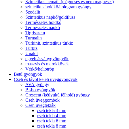
Szintetikus hematit (mágneses és nem mágneses)
szintetikus holdkő/hologram gyöngy
Szodalit
Szintetikus napkő/goldfluss
Természetes holdkő
Természetes napkő
Tigrisszem
Turmalin
Türkinit, szintetikus türkiz
Türkiz
Unakit
egyéb ásványgyöngyök
masszás és marokkövek
Vérkő/heliotróp
Betű gyöngyök
Cseh és távol keleti üveggyöngyök
AVA gyöngy
Bi-bo gyöngyök
Crescent (kétlyukú félhold) gyöngy
Cseh üveggombok
Cseh üvegteklák
cseh tekla 3 mm
cseh tekla 4 mm
cseh tekla 6 mm
cseh tekla 8 mm