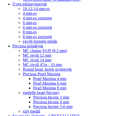
Üveg teklagyöngyök
10-12-14 mm-es
4 mm-es
4 mm-es zsorzsett
6 mm-es
6 mm-es zsorzsett
8 mm-es
8 mm-es zsorzsett
egyéb formájú teklák
Preciosa kristályok
MC chaton SS39 (8,2 mm)
MC rivoli 12 mm
MC rivoli 14 mm
MC rivoli 47ss - 10 mm
Round bead- kerek gyöngyök
Preciosa Pearl Maxima
Pearl Maxima 4 mm
Pearl Maxima 6 mm
Pearl Maxima 8 mm
rondelle bead (bicone)
Preciosa bicone 3 mm
Preciosa bicone 4 mm
Preciosa bicone 5-6 mm
szív medál
Swarovski elements - CRYSTALLIZED