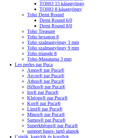
TOHO 15 kásagyöngy
TOHO 8 kásagyöngy
Toho Demi Round
Demi Round 6/0
Demi Round 8/0
Toho Treasure
Toho hexagon 8
Toho szalmagyöngy 3 mm
Toho szalmagyöngy 9 mm
Toho triangle 8
Toho-Magatama 3 mm
Les perles par Puca
Amos® par Puca®
Arcos® par Puca®
Athos® par Puca®
Hélios® par Puca®
Ios® par Puca®
Khéops® par Puca®
Kos® par Puca®
Lipsi® par Puca®
Minos® par Puca®
Samos® par Puca®
Superkhéops® par Puca®
support bases- tartó alapok
Csigák, kagylók és korallok