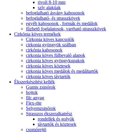
rivoli 8-10 mm
szív alakúak
befoglalható ásvány kabosonok
befoglalható- és strasszkövek
egyéb kabosonok , formák és medálok
fûzhetõ foglalatosok, varrható strasszkövek
Cirkónia köves termékek
Cirkonia köves kapcsolók
cirkonia gyöngyök szálban
cirkónia kabosonok
cirkonia köves fülbevaló alapok
cirkonia köves gyöngykupakok
cirkonia köves köztesek
cirkonia köves medálok és medáltartók
cirkonia köves távtartók
Ékszerkészítési kellék
Gumis zsinórok
bojtok
filc anyag
Flex-rite
Selyemzsinórok
Strasszos ékszeralkatrész
rondellek és golyók
távtartók és köztesek
csomórejtõ