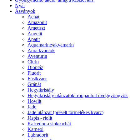
Nyár
Ásványok
Achát
Amazonit
Ametiszt
Angelit
Apatit
Aquamarine/akvamarin
Aura kvarcok
Aventurin
Citrin
Dioptáz
Fluorit
Füstkvarc
Gránát
Hegyikristály
Hegyikristály utánzatok: roppantott üveggyöngyök
Howlit
Jade
Jade utánzat (préselt törmelékes kvarc)
Jáspis - riolit
Kalcedon-csipkeachát
Karneol
Labradorit