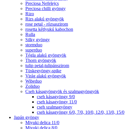
Preciosa Nefelejcs
Preciosa chilli gyöngy
Rizo
Rizs alakú gyöngyök
rose petal - rózsaszirom
rosetta kétlyukú kabochon
Rulla
Silky gyöngy
stormduo
superduo
Tégla alakú gyöngyök
Thorn gyöngyök
tulip petal-tulipánszirom
Tüskegyöngy-spike
Virág alakú gyöngyök
Wibeduo
Zoliduo
Cseh kásagyöngyök és szalmagyöngyök
cseh kásagyöngy 9/0
cseh kásagyöngy 11/0
cseh szalmagyöngy
cseh kásagyöngy 6/0, 7/0, 10/0, 12/0, 13/0, 15/0
Japán gyöngy
Miyuki delica 11/0
Miyuki delica 8/0