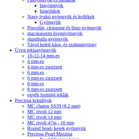
fagyöngyök
famedálok
Nagy lyukú gyöngyök és kellékek
Gyöngyök
Porcelán, cloissone és fimo gyöngyök
macskaszem üveggyöngyök
shamballa gyöngyök
Távol keleti kása- és szalmagyöngy
Üveg teklagyöngyök
10-12-14 mm-es
4 mm-es
4 mm-es zsorzsett
6 mm-es
6 mm-es zsorzsett
8 mm-es
8 mm-es zsorzsett
egyéb formájú teklák
Preciosa kristályok
MC chaton SS39 (8,2 mm)
MC rivoli 12 mm
MC rivoli 14 mm
MC rivoli 47ss - 10 mm
Round bead- kerek gyöngyök
Preciosa Pearl Maxima