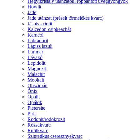
Hegyikristály utánzatok: roppantott üveggyöngyök
Howlit
Jade
Jade utánzat (préselt törmelékes kvarc)
Jáspis - riolit
Kalcedon-csipkeachát
Karneol
Labradorit
Lápisz lazuli
Larimar
Lávakő
Lepidolit
Magnezit
Malachit
Mookait
Obszidián
Ónix
Opalit
Opálok
Pietersite
Pirit
Rodonit/rodokrozit
Rózsakvarc
Rutilkvarc
Szintetikus cseresznyekvarc