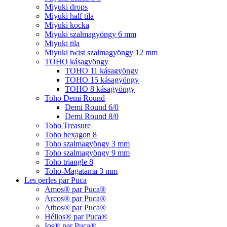
Miyuki drops
Miyuki half tila
Miyuki kocka
Miyuki szalmagyöngy 6 mm
Miyuki tila
Miyuki twist szalmagyöngy 12 mm
TOHO kásagyöngy
TOHO 11 kásagyöngy
TOHO 15 kásagyöngy
TOHO 8 kásagyöngy
Toho Demi Round
Demi Round 6/0
Demi Round 8/0
Toho Treasure
Toho hexagon 8
Toho szalmagyöngy 3 mm
Toho szalmagyöngy 9 mm
Toho triangle 8
Toho-Magatama 3 mm
Les perles par Puca
Amos® par Puca®
Arcos® par Puca®
Athos® par Puca®
Hélios® par Puca®
Ios® par Puca®