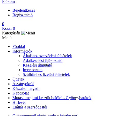
Fiókom
Bejelentkezés
Regisztráció
0
Kosár
0
Kategóriák
Menü
Főoldal
Információk
Általános szerződési feltételek
Adatkezelési tájékoztató
Kezelési útmutató
Impresszum
Szállítási és fizetési feltételek
Ötletek
Ásványokról
Készítsd magad!
Kapcsolat
Mutasd meg mi készült belőle! - Gyöngybarátok
Hírlevél
Elállás a szerződéstől
Gyöngymentő akció, amíg a készlet tart!