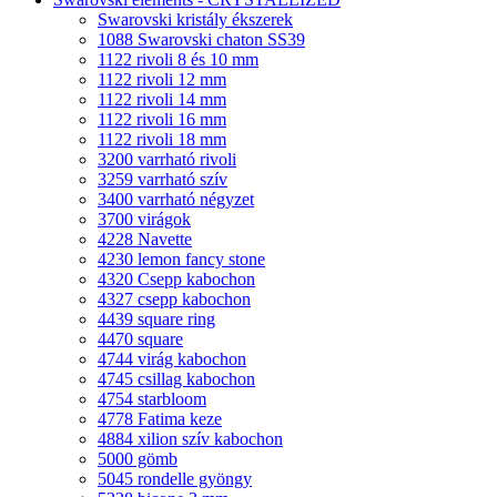
Swarovski kristály ékszerek
1088 Swarovski chaton SS39
1122 rivoli 8 és 10 mm
1122 rivoli 12 mm
1122 rivoli 14 mm
1122 rivoli 16 mm
1122 rivoli 18 mm
3200 varrható rivoli
3259 varrható szív
3400 varrható négyzet
3700 virágok
4228 Navette
4230 lemon fancy stone
4320 Csepp kabochon
4327 csepp kabochon
4439 square ring
4470 square
4744 virág kabochon
4745 csillag kabochon
4754 starbloom
4778 Fatima keze
4884 xilion szív kabochon
5000 gömb
5045 rondelle gyöngy