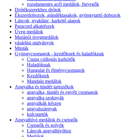
rozsdamentes acél medálok, figyegők
Drótékszerekhez drótok
Ékszerdobozok, ajándéktasakok, gyöngytartó dobozok
Láncok, nyaklánc, karkötő alapok
Paracord alkatrészek
Üveg medálok
Muránói üvegmedálok
vásárlási utalványok
Minták
Gyöngycsomagok - kezdőknek és haladóknak
Csupa csillogás karkötők
Haladóknak
Hangulat és élménycsomagok
Kezdőknek
Mandala medálok
Angyalka és tündér tartozékok
angyalka, tündér és egyéb csomagok
angyalka szoknyák
angyalkák készen
angyalszárnyak
kulcstartók
Angyalhívó medálok és csengők
Csengők és golyók
Láncok angyalhívóhoz
Medálok