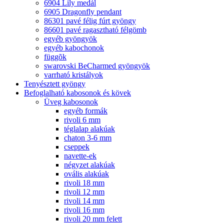
6904 Lily medál
6905 Dragonfly pendant
86301 pavé félig fúrt gyöngy
86601 pavé ragasztható félgömb
egyéb gyöngyök
egyéb kabochonok
függõk
swarovski BeCharmed gyöngyök
varrható kristályok
Tenyésztett gyöngy
Befoglalható kabosonok és kövek
Üveg kabosonok
egyéb formák
rivoli 6 mm
téglalap alakúak
chaton 3-6 mm
cseppek
navette-ek
négyzet alakúak
ovális alakúak
rivoli 18 mm
rivoli 12 mm
rivoli 14 mm
rivoli 16 mm
rivoli 20 mm felett