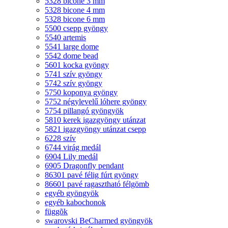
5328 bicone 3 mm
5328 bicone 4 mm
5328 bicone 6 mm
5500 csepp gyöngy
5540 artemis
5541 large dome
5542 dome bead
5601 kocka gyöngy
5741 szív gyöngy
5742 szív gyöngy
5750 koponya gyöngy
5752 négylevelű lóhere gyöngy
5754 pillangó gyöngyök
5810 kerek igazgyöngy utánzat
5821 igazgyöngy utánzat csepp
6228 szív
6744 virág medál
6904 Lily medál
6905 Dragonfly pendant
86301 pavé félig fúrt gyöngy
86601 pavé ragasztható félgömb
egyéb gyöngyök
egyéb kabochonok
függõk
swarovski BeCharmed gyöngyök