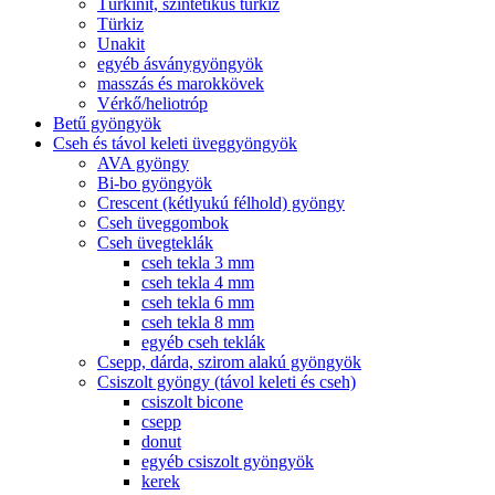
Türkinit, szintetikus türkiz
Türkiz
Unakit
egyéb ásványgyöngyök
masszás és marokkövek
Vérkő/heliotróp
Betű gyöngyök
Cseh és távol keleti üveggyöngyök
AVA gyöngy
Bi-bo gyöngyök
Crescent (kétlyukú félhold) gyöngy
Cseh üveggombok
Cseh üvegteklák
cseh tekla 3 mm
cseh tekla 4 mm
cseh tekla 6 mm
cseh tekla 8 mm
egyéb cseh teklák
Csepp, dárda, szirom alakú gyöngyök
Csiszolt gyöngy (távol keleti és cseh)
csiszolt bicone
csepp
donut
egyéb csiszolt gyöngyök
kerek