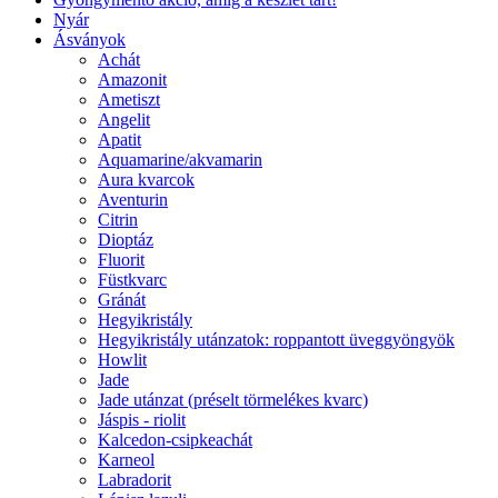
Nyár
Ásványok
Achát
Amazonit
Ametiszt
Angelit
Apatit
Aquamarine/akvamarin
Aura kvarcok
Aventurin
Citrin
Dioptáz
Fluorit
Füstkvarc
Gránát
Hegyikristály
Hegyikristály utánzatok: roppantott üveggyöngyök
Howlit
Jade
Jade utánzat (préselt törmelékes kvarc)
Jáspis - riolit
Kalcedon-csipkeachát
Karneol
Labradorit