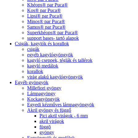
Khéops® par Puca®
Kos® par Puca®
Lipsi® par Puca®
Minos® par Puca®
Samos® par Puca®
Superkhéops® par Puca®
support bases- tartó alapok
Csigák, kagylók és korallok
csigák
egyéb kagylógyöngyök
kagyló cseppek, téglák és tallérok
kagyló medálok
korallok
virág alakú kagylógyöngyök
Egyéb gyöngyök
Millefiori gyöngy
Lámpagyöngy
Kockagyöngyök
Egyedi kézműves lámpagyöngyök
Akril gyöngy és függő
Pici akril virágok - 6 mm
akril virágok
függõ
gyöngy
Fagyöngyök és medálok