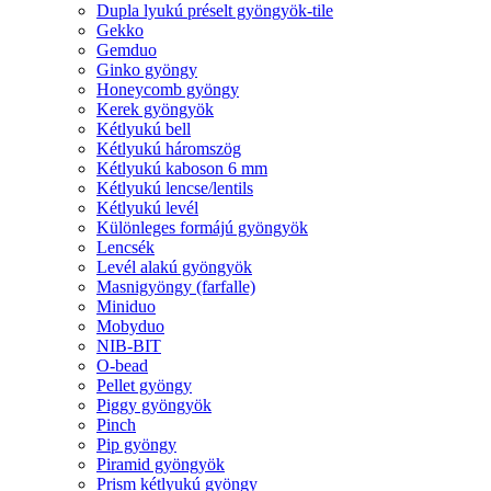
Dupla lyukú préselt gyöngyök-tile
Gekko
Gemduo
Ginko gyöngy
Honeycomb gyöngy
Kerek gyöngyök
Kétlyukú bell
Kétlyukú háromszög
Kétlyukú kaboson 6 mm
Kétlyukú lencse/lentils
Kétlyukú levél
Különleges formájú gyöngyök
Lencsék
Levél alakú gyöngyök
Masnigyöngy (farfalle)
Miniduo
Mobyduo
NIB-BIT
O-bead
Pellet gyöngy
Piggy gyöngyök
Pinch
Pip gyöngy
Piramid gyöngyök
Prism kétlyukú gyöngy