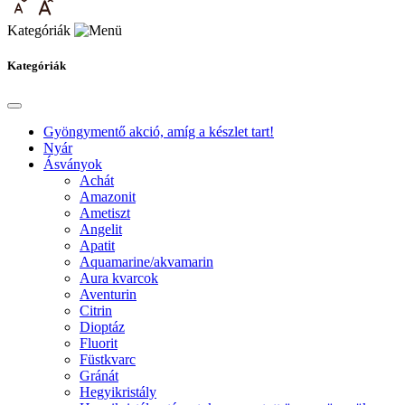
Kategóriák
Kategóriák
Gyöngymentő akció, amíg a készlet tart!
Nyár
Ásványok
Achát
Amazonit
Ametiszt
Angelit
Apatit
Aquamarine/akvamarin
Aura kvarcok
Aventurin
Citrin
Dioptáz
Fluorit
Füstkvarc
Gránát
Hegyikristály