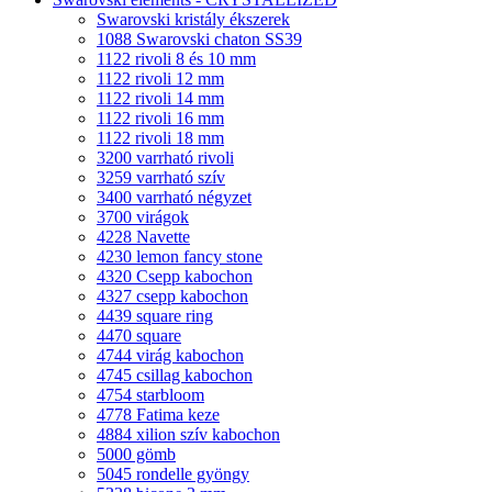
Swarovski kristály ékszerek
1088 Swarovski chaton SS39
1122 rivoli 8 és 10 mm
1122 rivoli 12 mm
1122 rivoli 14 mm
1122 rivoli 16 mm
1122 rivoli 18 mm
3200 varrható rivoli
3259 varrható szív
3400 varrható négyzet
3700 virágok
4228 Navette
4230 lemon fancy stone
4320 Csepp kabochon
4327 csepp kabochon
4439 square ring
4470 square
4744 virág kabochon
4745 csillag kabochon
4754 starbloom
4778 Fatima keze
4884 xilion szív kabochon
5000 gömb
5045 rondelle gyöngy