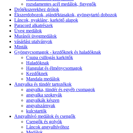
rozsdamentes acél medálok, figyegők
Drótékszerekhez drótok
Ékszerdobozok, ajándéktasakok, gyöngytartó dobozok
Láncok, nyaklánc, karkötő alapok
Paracord alkatrészek
Üveg medálok
Muránói üvegmedálok
vásárlási utalványok
Minták
Gyöngycsomagok - kezdőknek és haladóknak
Csupa csillogás karkötők
Haladóknak
Hangulat és élménycsomagok
Kezdőknek
Mandala medálok
Angyalka és tündér tartozékok
angyalka, tündér és egyéb csomagok
angyalka szoknyák
angyalkák készen
angyalszárnyak
kulcstartók
Angyalhívó medálok és csengők
Csengők és golyók
Láncok angyalhívóhoz
Medálok