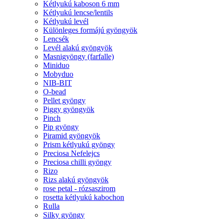
Kétlyukú kaboson 6 mm
Kétlyukú lencse/lentils
Kétlyukú levél
Különleges formájú gyöngyök
Lencsék
Levél alakú gyöngyök
Masnigyöngy (farfalle)
Miniduo
Mobyduo
NIB-BIT
O-bead
Pellet gyöngy
Piggy gyöngyök
Pinch
Pip gyöngy
Piramid gyöngyök
Prism kétlyukú gyöngy
Preciosa Nefelejcs
Preciosa chilli gyöngy
Rizo
Rizs alakú gyöngyök
rose petal - rózsaszirom
rosetta kétlyukú kabochon
Rulla
Silky gyöngy