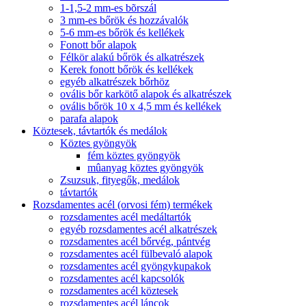
1-1,5-2 mm-es bõrszál
3 mm-es bőrök és hozzávalók
5-6 mm-es bőrök és kellékek
Fonott bőr alapok
Félkör alakú bőrök és alkatrészek
Kerek fonott bőrök és kellékek
egyéb alkatrészek bőrhöz
ovális bőr karkötő alapok és alkatrészek
ovális bőrök 10 x 4,5 mm és kellékek
parafa alapok
Köztesek, távtartók és medálok
Köztes gyöngyök
fém köztes gyöngyök
mûanyag köztes gyöngyök
Zsuzsuk, fityegők, medálok
távtartók
Rozsdamentes acél (orvosi fém) termékek
rozsdamentes acél medáltartók
egyéb rozsdamentes acél alkatrészek
rozsdamentes acél bőrvég, pántvég
rozsdamentes acél fülbevaló alapok
rozsdamentes acél gyöngykupakok
rozsdamentes acél kapcsolók
rozsdamentes acél köztesek
rozsdamentes acél láncok