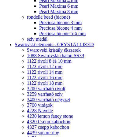
Pearl Maxima 4 mm
Pearl Maxima 6 mm
Pearl Maxima 8 mm
rondelle bead (bicone)
Preciosa bicone 3 mm
Preciosa bicone 4 mm
Preciosa bicone 5-6 mm
szív medál
Swarovski elements - CRYSTALLIZED
Swarovski kristály ékszerek
1088 Swarovski chaton SS39
1122 rivoli 8 és 10 mm
1122 rivoli 12 mm
1122 rivoli 14 mm
1122 rivoli 16 mm
1122 rivoli 18 mm
3200 varrható rivoli
3259 varrható szív
3400 varrható négyzet
3700 virágok
4228 Navette
4230 lemon fancy stone
4320 Csepp kabochon
4327 csepp kabochon
4439 square ring