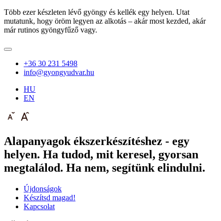
Több ezer készleten lévő gyöngy és kellék egy helyen. Utat
mutatunk, hogy öröm legyen az alkotás – akár most kezded, akár
már rutinos gyöngyfűző vagy.
+36 30 231 5498
info@gyongyudvar.hu
HU
EN
Alapanyagok ékszerkészítéshez - egy
helyen. Ha tudod, mit keresel, gyorsan
megtalálod. Ha nem, segítünk elindulni.
Újdonságok
Készítsd magad!
Kapcsolat