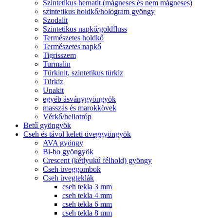
Szintetikus hematit (mágneses és nem mágneses)
szintetikus holdkő/hologram gyöngy
Szodalit
Szintetikus napkő/goldfluss
Természetes holdkő
Természetes napkő
Tigrisszem
Turmalin
Türkinit, szintetikus türkiz
Türkiz
Unakit
egyéb ásványgyöngyök
masszás és marokkövek
Vérkő/heliotróp
Betű gyöngyök
Cseh és távol keleti üveggyöngyök
AVA gyöngy
Bi-bo gyöngyök
Crescent (kétlyukú félhold) gyöngy
Cseh üveggombok
Cseh üvegteklák
cseh tekla 3 mm
cseh tekla 4 mm
cseh tekla 6 mm
cseh tekla 8 mm