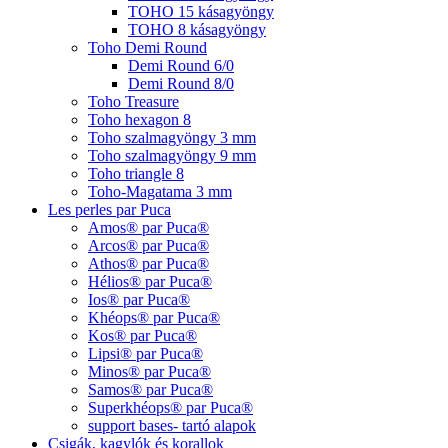
TOHO 15 kásagyöngy
TOHO 8 kásagyöngy
Toho Demi Round
Demi Round 6/0
Demi Round 8/0
Toho Treasure
Toho hexagon 8
Toho szalmagyöngy 3 mm
Toho szalmagyöngy 9 mm
Toho triangle 8
Toho-Magatama 3 mm
Les perles par Puca
Amos® par Puca®
Arcos® par Puca®
Athos® par Puca®
Hélios® par Puca®
Ios® par Puca®
Khéops® par Puca®
Kos® par Puca®
Lipsi® par Puca®
Minos® par Puca®
Samos® par Puca®
Superkhéops® par Puca®
support bases- tartó alapok
Csigák, kagylók és korallok