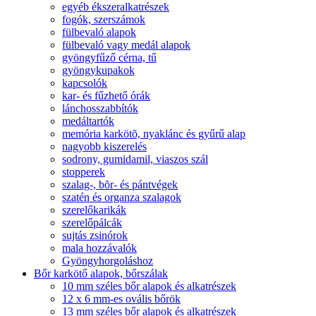
egyéb ékszeralkatrészek
fogók, szerszámok
fülbevaló alapok
fülbevaló vagy medál alapok
gyöngyfűző cérna, tű
gyöngykupakok
kapcsolók
kar- és fűzhető órák
lánchosszabbítók
medáltartók
memória karkötõ, nyaklánc és gyűrű alap
nagyobb kiszerelés
sodrony, gumidamil, viaszos szál
stopperek
szalag-, bõr- és pántvégek
szatén és organza szalagok
szerelőkarikák
szerelőpálcák
sujtás zsinórok
mala hozzávalók
Gyöngyhorgoláshoz
Bőr karkötő alapok, bőrszálak
10 mm széles bőr alapok és alkatrészek
12 x 6 mm-es ovális bőrök
13 mm széles bőr alapok és alkatrészek