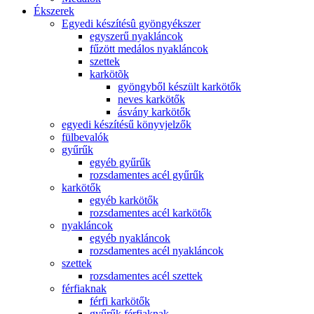
Ékszerek
Egyedi készítésû gyöngyékszer
egyszerű nyakláncok
fűzött medálos nyakláncok
szettek
karkötõk
gyöngyből készült karkötők
neves karkötők
ásvány karkötők
egyedi készítésű könyvjelzők
fülbevalók
gyűrűk
egyéb gyűrűk
rozsdamentes acél gyűrűk
karkötők
egyéb karkötők
rozsdamentes acél karkötők
nyakláncok
egyéb nyakláncok
rozsdamentes acél nyakláncok
szettek
rozsdamentes acél szettek
férfiaknak
férfi karkötők
gyűrűk férfiaknak