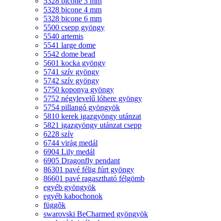
5328 bicone 3 mm
5328 bicone 4 mm
5328 bicone 6 mm
5500 csepp gyöngy
5540 artemis
5541 large dome
5542 dome bead
5601 kocka gyöngy
5741 szív gyöngy
5742 szív gyöngy
5750 koponya gyöngy
5752 négylevelű lóhere gyöngy
5754 pillangó gyöngyök
5810 kerek igazgyöngy utánzat
5821 igazgyöngy utánzat csepp
6228 szív
6744 virág medál
6904 Lily medál
6905 Dragonfly pendant
86301 pavé félig fúrt gyöngy
86601 pavé ragasztható félgömb
egyéb gyöngyök
egyéb kabochonok
függõk
swarovski BeCharmed gyöngyök