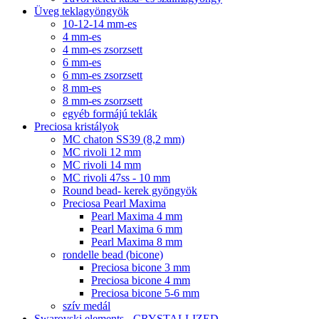
Üveg teklagyöngyök
10-12-14 mm-es
4 mm-es
4 mm-es zsorzsett
6 mm-es
6 mm-es zsorzsett
8 mm-es
8 mm-es zsorzsett
egyéb formájú teklák
Preciosa kristályok
MC chaton SS39 (8,2 mm)
MC rivoli 12 mm
MC rivoli 14 mm
MC rivoli 47ss - 10 mm
Round bead- kerek gyöngyök
Preciosa Pearl Maxima
Pearl Maxima 4 mm
Pearl Maxima 6 mm
Pearl Maxima 8 mm
rondelle bead (bicone)
Preciosa bicone 3 mm
Preciosa bicone 4 mm
Preciosa bicone 5-6 mm
szív medál
Swarovski elements - CRYSTALLIZED