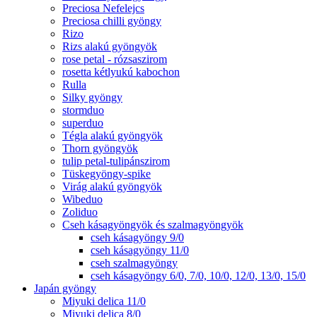
Preciosa Nefelejcs
Preciosa chilli gyöngy
Rizo
Rizs alakú gyöngyök
rose petal - rózsaszirom
rosetta kétlyukú kabochon
Rulla
Silky gyöngy
stormduo
superduo
Tégla alakú gyöngyök
Thorn gyöngyök
tulip petal-tulipánszirom
Tüskegyöngy-spike
Virág alakú gyöngyök
Wibeduo
Zoliduo
Cseh kásagyöngyök és szalmagyöngyök
cseh kásagyöngy 9/0
cseh kásagyöngy 11/0
cseh szalmagyöngy
cseh kásagyöngy 6/0, 7/0, 10/0, 12/0, 13/0, 15/0
Japán gyöngy
Miyuki delica 11/0
Miyuki delica 8/0