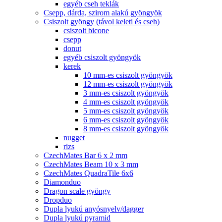
egyéb cseh teklák
Csepp, dárda, szirom alakú gyöngyök
Csiszolt gyöngy (távol keleti és cseh)
csiszolt bicone
csepp
donut
egyéb csiszolt gyöngyök
kerek
10 mm-es csiszolt gyöngyök
12 mm-es csiszolt gyöngyök
3 mm-es csiszolt gyöngyök
4 mm-es csiszolt gyöngyök
5 mm-es csiszolt gyöngyök
6 mm-es csiszolt gyöngyök
8 mm-es csiszolt gyöngyök
nugget
rizs
CzechMates Bar 6 x 2 mm
CzechMates Beam 10 x 3 mm
CzechMates QuadraTile 6x6
Diamonduo
Dragon scale gyöngy
Dropduo
Dupla lyukú anyósnyelv/dagger
Dupla lyukú pyramid