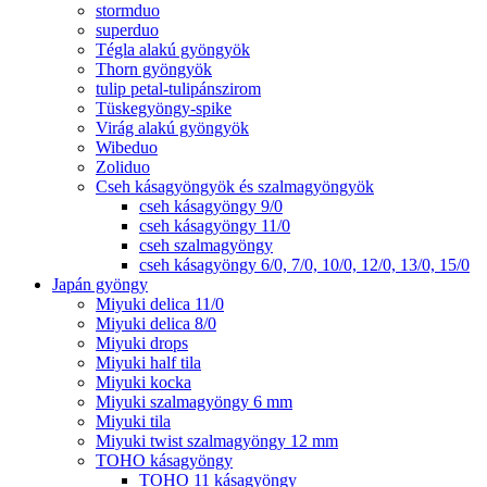
stormduo
superduo
Tégla alakú gyöngyök
Thorn gyöngyök
tulip petal-tulipánszirom
Tüskegyöngy-spike
Virág alakú gyöngyök
Wibeduo
Zoliduo
Cseh kásagyöngyök és szalmagyöngyök
cseh kásagyöngy 9/0
cseh kásagyöngy 11/0
cseh szalmagyöngy
cseh kásagyöngy 6/0, 7/0, 10/0, 12/0, 13/0, 15/0
Japán gyöngy
Miyuki delica 11/0
Miyuki delica 8/0
Miyuki drops
Miyuki half tila
Miyuki kocka
Miyuki szalmagyöngy 6 mm
Miyuki tila
Miyuki twist szalmagyöngy 12 mm
TOHO kásagyöngy
TOHO 11 kásagyöngy