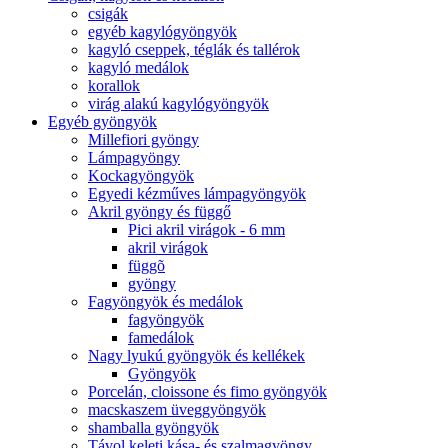
csigák
egyéb kagylógyöngyök
kagyló cseppek, téglák és tallérok
kagyló medálok
korallok
virág alakú kagylógyöngyök
Egyéb gyöngyök
Millefiori gyöngy
Lámpagyöngy
Kockagyöngyök
Egyedi kézműves lámpagyöngyök
Akril gyöngy és függő
Pici akril virágok - 6 mm
akril virágok
függõ
gyöngy
Fagyöngyök és medálok
fagyöngyök
famedálok
Nagy lyukú gyöngyök és kellékek
Gyöngyök
Porcelán, cloissone és fimo gyöngyök
macskaszem üveggyöngyök
shamballa gyöngyök
Távol keleti kása- és szalmagyöngy