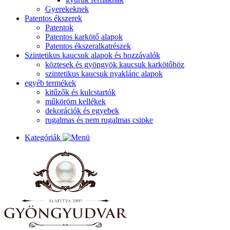
Gyerekeknek
Patentos ékszerek
Patentok
Patentos karkötő alapok
Patentos ékszeralkatrészek
Szintetikus kaucsuk alapok és hozzávalók
köztesek és gyöngyök kaucsuk karkötőhöz
szintetikus kaucsuk nyaklánc alapok
egyéb termékek
kitűzők és kulcstartók
műköröm kellékek
dekorációk és egyebek
rugalmas és nem rugalmas csipke
Kategóriák