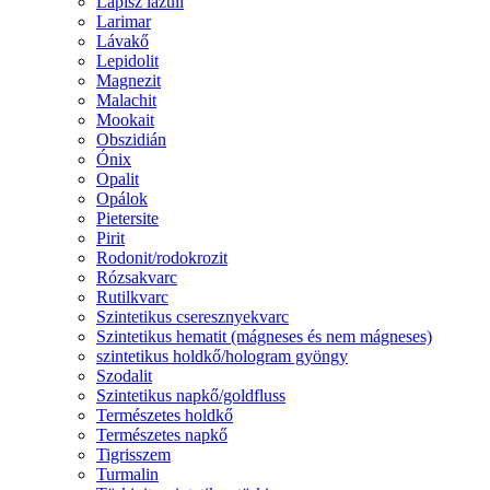
Lápisz lazuli
Larimar
Lávakő
Lepidolit
Magnezit
Malachit
Mookait
Obszidián
Ónix
Opalit
Opálok
Pietersite
Pirit
Rodonit/rodokrozit
Rózsakvarc
Rutilkvarc
Szintetikus cseresznyekvarc
Szintetikus hematit (mágneses és nem mágneses)
szintetikus holdkő/hologram gyöngy
Szodalit
Szintetikus napkő/goldfluss
Természetes holdkő
Természetes napkő
Tigrisszem
Turmalin