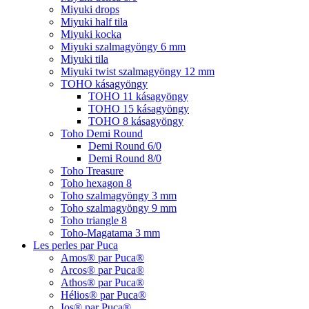
Miyuki drops
Miyuki half tila
Miyuki kocka
Miyuki szalmagyöngy 6 mm
Miyuki tila
Miyuki twist szalmagyöngy 12 mm
TOHO kásagyöngy
TOHO 11 kásagyöngy
TOHO 15 kásagyöngy
TOHO 8 kásagyöngy
Toho Demi Round
Demi Round 6/0
Demi Round 8/0
Toho Treasure
Toho hexagon 8
Toho szalmagyöngy 3 mm
Toho szalmagyöngy 9 mm
Toho triangle 8
Toho-Magatama 3 mm
Les perles par Puca
Amos® par Puca®
Arcos® par Puca®
Athos® par Puca®
Hélios® par Puca®
Ios® par Puca®