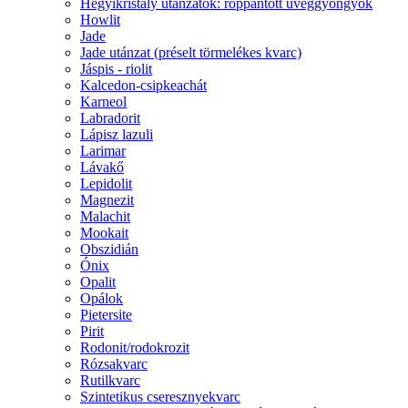
Hegyikristály utánzatok: roppantott üveggyöngyök
Howlit
Jade
Jade utánzat (préselt törmelékes kvarc)
Jáspis - riolit
Kalcedon-csipkeachát
Karneol
Labradorit
Lápisz lazuli
Larimar
Lávakő
Lepidolit
Magnezit
Malachit
Mookait
Obszidián
Ónix
Opalit
Opálok
Pietersite
Pirit
Rodonit/rodokrozit
Rózsakvarc
Rutilkvarc
Szintetikus cseresznyekvarc