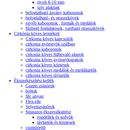
rivoli 8-10 mm
szív alakúak
befoglalható ásvány kabosonok
befoglalható- és strasszkövek
egyéb kabosonok , formák és medálok
fûzhetõ foglalatosok, varrható strasszkövek
Cirkónia köves termékek
Cirkonia köves kapcsolók
cirkonia gyöngyök szálban
cirkónia kabosonok
cirkonia köves fülbevaló alapok
cirkonia köves gyöngykupakok
cirkonia köves köztesek
cirkonia köves medálok és medáltartók
cirkonia köves távtartók
Ékszerkészítési kellék
Gumis zsinórok
bojtok
filc anyag
Flex-rite
Selyemzsinórok
Strasszos ékszeralkatrész
rondellek és golyók
távtartók és köztesek
csomórejtõ