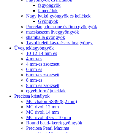
fagyöngyök
famedálok
Nagy lyukú gyöngyök és kellékek
Gyöngyök
Porcelán, cloissone és fimo gyöngyök
macskaszem üveggyöngyök
shamballa gyöngyök
Távol keleti kása- és szalmagyöngy
Üveg teklagyöngyök
10-12-14 mm-es
4 mm-es
4 mm-es zsorzsett
6 mm-es
6 mm-es zsorzsett
8 mm-es
8 mm-es zsorzsett
egyéb formájú teklák
Preciosa kristályok
MC chaton SS39 (8,2 mm)
MC rivoli 12 mm
MC rivoli 14 mm
MC rivoli 47ss - 10 mm
Round bead- kerek gyöngyök
Preciosa Pearl Maxima