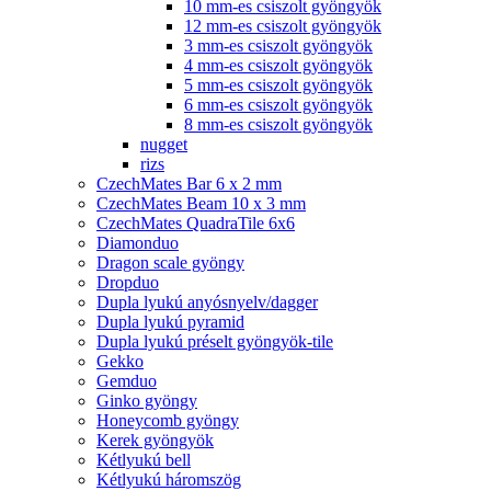
10 mm-es csiszolt gyöngyök
12 mm-es csiszolt gyöngyök
3 mm-es csiszolt gyöngyök
4 mm-es csiszolt gyöngyök
5 mm-es csiszolt gyöngyök
6 mm-es csiszolt gyöngyök
8 mm-es csiszolt gyöngyök
nugget
rizs
CzechMates Bar 6 x 2 mm
CzechMates Beam 10 x 3 mm
CzechMates QuadraTile 6x6
Diamonduo
Dragon scale gyöngy
Dropduo
Dupla lyukú anyósnyelv/dagger
Dupla lyukú pyramid
Dupla lyukú préselt gyöngyök-tile
Gekko
Gemduo
Ginko gyöngy
Honeycomb gyöngy
Kerek gyöngyök
Kétlyukú bell
Kétlyukú háromszög