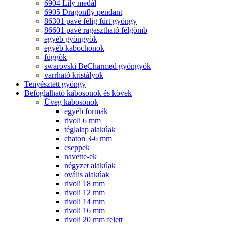
6904 Lily medál
6905 Dragonfly pendant
86301 pavé félig fúrt gyöngy
86601 pavé ragasztható félgömb
egyéb gyöngyök
egyéb kabochonok
függõk
swarovski BeCharmed gyöngyök
varrható kristályok
Tenyésztett gyöngy
Befoglalható kabosonok és kövek
Üveg kabosonok
egyéb formák
rivoli 6 mm
téglalap alakúak
chaton 3-6 mm
cseppek
navette-ek
négyzet alakúak
ovális alakúak
rivoli 18 mm
rivoli 12 mm
rivoli 14 mm
rivoli 16 mm
rivoli 20 mm felett