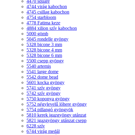
4470 square
4744 virág kabochon
4745 csillag kabochon
4754 starbloom
4778 Fatima keze
4884 xilion szív kabochon
5000 gömb
5045 rondelle gyöngy
5328 bicone 3 mm
5328 bicone 4 mm
5328 bicone 6 mm
5500 csepp gyöngy
5540 artemis
5541 large dome
5542 dome bead
5601 kocka gyöngy
5741 szív gyöngy
5742 szív gyöngy
5750 koponya gyöngy
5752 négylevelű lóhere gyöngy
5754 pillangó gyöngyök
5810 kerek igazgyöngy utánzat
5821 igazgyöngy utánzat csepp
6228 szív
6744 virág medál