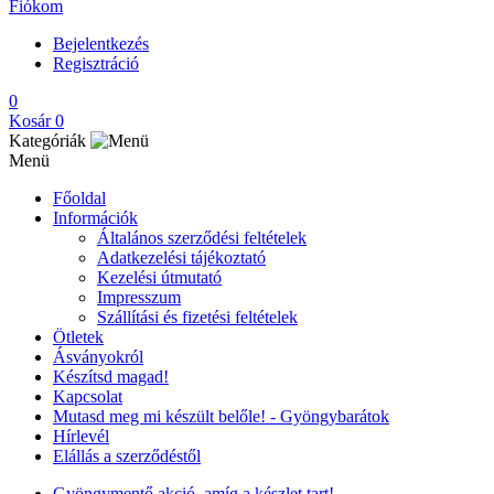
Fiókom
Bejelentkezés
Regisztráció
0
Kosár
0
Kategóriák
Menü
Főoldal
Információk
Általános szerződési feltételek
Adatkezelési tájékoztató
Kezelési útmutató
Impresszum
Szállítási és fizetési feltételek
Ötletek
Ásványokról
Készítsd magad!
Kapcsolat
Mutasd meg mi készült belőle! - Gyöngybarátok
Hírlevél
Elállás a szerződéstől
Gyöngymentő akció, amíg a készlet tart!