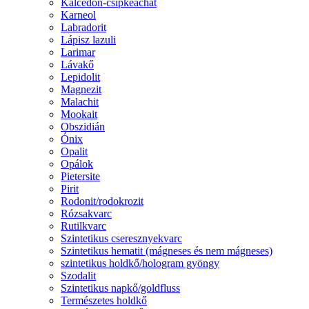
Kalcedon-csipkeachát
Karneol
Labradorit
Lápisz lazuli
Larimar
Lávakő
Lepidolit
Magnezit
Malachit
Mookait
Obszidián
Ónix
Opalit
Opálok
Pietersite
Pirit
Rodonit/rodokrozit
Rózsakvarc
Rutilkvarc
Szintetikus cseresznyekvarc
Szintetikus hematit (mágneses és nem mágneses)
szintetikus holdkő/hologram gyöngy
Szodalit
Szintetikus napkő/goldfluss
Természetes holdkő