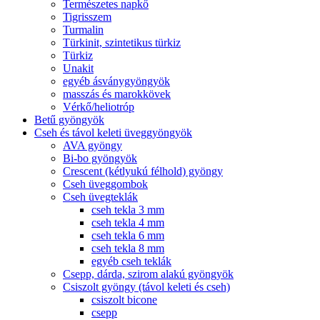
Természetes napkő
Tigrisszem
Turmalin
Türkinit, szintetikus türkiz
Türkiz
Unakit
egyéb ásványgyöngyök
masszás és marokkövek
Vérkő/heliotróp
Betű gyöngyök
Cseh és távol keleti üveggyöngyök
AVA gyöngy
Bi-bo gyöngyök
Crescent (kétlyukú félhold) gyöngy
Cseh üveggombok
Cseh üvegteklák
cseh tekla 3 mm
cseh tekla 4 mm
cseh tekla 6 mm
cseh tekla 8 mm
egyéb cseh teklák
Csepp, dárda, szirom alakú gyöngyök
Csiszolt gyöngy (távol keleti és cseh)
csiszolt bicone
csepp