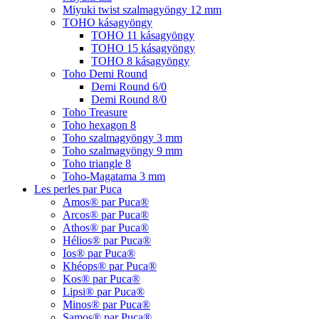
Miyuki twist szalmagyöngy 12 mm
TOHO kásagyöngy
TOHO 11 kásagyöngy
TOHO 15 kásagyöngy
TOHO 8 kásagyöngy
Toho Demi Round
Demi Round 6/0
Demi Round 8/0
Toho Treasure
Toho hexagon 8
Toho szalmagyöngy 3 mm
Toho szalmagyöngy 9 mm
Toho triangle 8
Toho-Magatama 3 mm
Les perles par Puca
Amos® par Puca®
Arcos® par Puca®
Athos® par Puca®
Hélios® par Puca®
Ios® par Puca®
Khéops® par Puca®
Kos® par Puca®
Lipsi® par Puca®
Minos® par Puca®
Samos® par Puca®