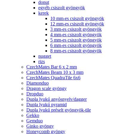
donut
egyéb csiszolt gyöngyök
kerek
10 mm-es csiszolt gyöngyök
12 mm-es csiszolt gyöngyök
3 mm-es csiszolt gyöngyök
4 mm-es csiszolt gyöngyök
5 mm-es csiszolt gyöngyök
6 mm-es csiszolt gyöngyök
8 mm-es csiszolt gyöngyök
nugget
rizs
CzechMates Bar 6 x 2 mm
CzechMates Beam 10 x 3 mm
CzechMates QuadraTile 6x6
Diamonduo
Dragon scale gyöngy
Dropduo
Dupla lyukú anyósnyelv/dagger
Dupla lyukú pyramid
Dupla lyukú préselt gyöngyök-tile
Gekko
Gemduo
Ginko gyöngy
Honeycomb gyöngy