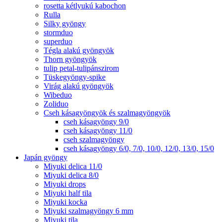
rosetta kétlyukú kabochon
Rulla
Silky gyöngy
stormduo
superduo
Tégla alakú gyöngyök
Thorn gyöngyök
tulip petal-tulipánszirom
Tüskegyöngy-spike
Virág alakú gyöngyök
Wibeduo
Zoliduo
Cseh kásagyöngyök és szalmagyöngyök
cseh kásagyöngy 9/0
cseh kásagyöngy 11/0
cseh szalmagyöngy
cseh kásagyöngy 6/0, 7/0, 10/0, 12/0, 13/0, 15/0
Japán gyöngy
Miyuki delica 11/0
Miyuki delica 8/0
Miyuki drops
Miyuki half tila
Miyuki kocka
Miyuki szalmagyöngy 6 mm
Miyuki tila