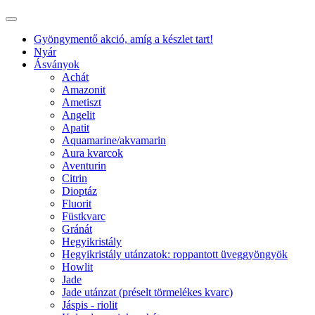
Gyöngymentő akció, amíg a készlet tart!
Nyár
Ásványok
Achát
Amazonit
Ametiszt
Angelit
Apatit
Aquamarine/akvamarin
Aura kvarcok
Aventurin
Citrin
Dioptáz
Fluorit
Füstkvarc
Gránát
Hegyikristály
Hegyikristály utánzatok: roppantott üveggyöngyök
Howlit
Jade
Jade utánzat (préselt törmelékes kvarc)
Jáspis - riolit