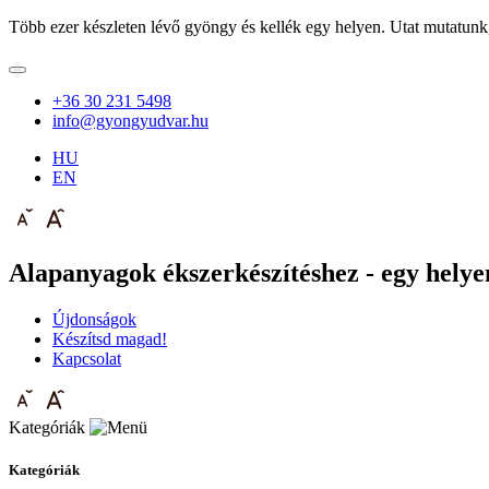
Több ezer készleten lévő gyöngy és kellék egy helyen. Utat mutatunk
+36 30 231 5498
info@gyongyudvar.hu
HU
EN
Alapanyagok ékszerkészítéshez - egy helyen
Újdonságok
Készítsd magad!
Kapcsolat
Kategóriák
Kategóriák