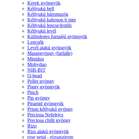
Kerek gyöngyök
Kétlyukú bell
Kétlyukú háromszög
Kétlyukú kaboson 6 mm
Kétlyukú lencse/lentils
Kétlyukú levél
Különleges formájú gyöngyök
Lencsék
Levél alakú gyöngyök
Masnigyöngy (farfalle)
Miniduo
Mobyduo
NIB-BIT
O-bead
Pellet gyöngy
Piggy gyöngyök
Pinch
Pip gyöngy
Piramid gyöngyök
Prism kétlyukú gyöngy
Preciosa Nefelejcs
Preciosa chilli gyöngy
Rizo
Rizs alakú gyöngyök
rose petal - rózsaszirom