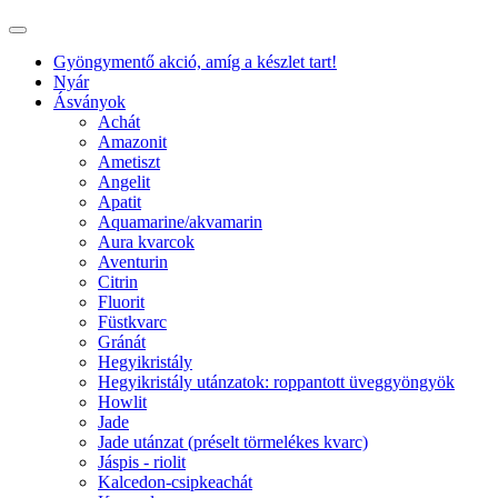
Gyöngymentő akció, amíg a készlet tart!
Nyár
Ásványok
Achát
Amazonit
Ametiszt
Angelit
Apatit
Aquamarine/akvamarin
Aura kvarcok
Aventurin
Citrin
Fluorit
Füstkvarc
Gránát
Hegyikristály
Hegyikristály utánzatok: roppantott üveggyöngyök
Howlit
Jade
Jade utánzat (préselt törmelékes kvarc)
Jáspis - riolit
Kalcedon-csipkeachát