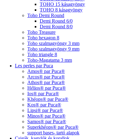
TOHO 15 kásagyöngy
TOHO 8 kásagyöngy
Toho Demi Round
Demi Round 6/0
Demi Round 8/0
Toho Treasure
Toho hexagon 8
Toho szalmagyöngy 3 mm
Toho szalmagyöngy 9 mm
Toho triangle 8
Toho-Magatama 3 mm
Les perles par Puca
Amos® par Puca®
Arcos® par Puca®
Athos® par Puca®
Hélios® par Puca®
Ios® par Puca®
Khéops® par Puca®
Kos® par Puca®
Lipsi® par Puca®
Minos® par Puca®
Samos® par Puca®
Superkhéops® par Puca®
support bases- tartó alapok
Csigák, kagylók és korallok