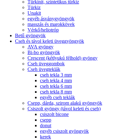
Türkinit, szintetikus türkiz
Türkiz
Unakit
egyéb ásványgyöngyök
masszás és marokkövek
Vérkő/heliotróp
Betű gyöngyök
Cseh és távol keleti üveggyöngyök
AVA gyöngy
Bi-bo gyöngyök
Crescent (kétlyukú félhold) gyöngy
Cseh üveggombok
Cseh üvegteklák
cseh tekla 3 mm
cseh tekla 4 mm
cseh tekla 6 mm
cseh tekla 8 mm
egyéb cseh teklák
Csepp, dárda, szirom alakú gyöngyök
Csiszolt gyöngy (távol keleti és cseh)
csiszolt bicone
csepp
donut
egyéb csiszolt gyöngyök
kerek