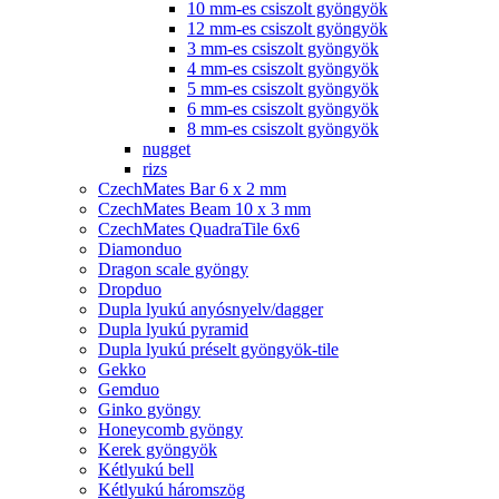
10 mm-es csiszolt gyöngyök
12 mm-es csiszolt gyöngyök
3 mm-es csiszolt gyöngyök
4 mm-es csiszolt gyöngyök
5 mm-es csiszolt gyöngyök
6 mm-es csiszolt gyöngyök
8 mm-es csiszolt gyöngyök
nugget
rizs
CzechMates Bar 6 x 2 mm
CzechMates Beam 10 x 3 mm
CzechMates QuadraTile 6x6
Diamonduo
Dragon scale gyöngy
Dropduo
Dupla lyukú anyósnyelv/dagger
Dupla lyukú pyramid
Dupla lyukú préselt gyöngyök-tile
Gekko
Gemduo
Ginko gyöngy
Honeycomb gyöngy
Kerek gyöngyök
Kétlyukú bell
Kétlyukú háromszög