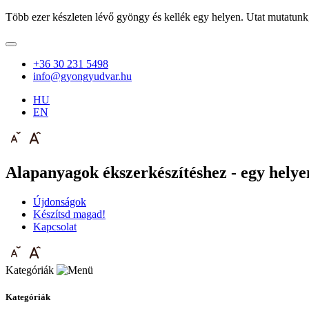
Több ezer készleten lévő gyöngy és kellék egy helyen. Utat mutatunk
+36 30 231 5498
info@gyongyudvar.hu
HU
EN
Alapanyagok ékszerkészítéshez - egy helyen
Újdonságok
Készítsd magad!
Kapcsolat
Kategóriák
Kategóriák