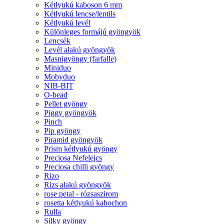
Kétlyukú kaboson 6 mm
Kétlyukú lencse/lentils
Kétlyukú levél
Különleges formájú gyöngyök
Lencsék
Levél alakú gyöngyök
Masnigyöngy (farfalle)
Miniduo
Mobyduo
NIB-BIT
O-bead
Pellet gyöngy
Piggy gyöngyök
Pinch
Pip gyöngy
Piramid gyöngyök
Prism kétlyukú gyöngy
Preciosa Nefelejcs
Preciosa chilli gyöngy
Rizo
Rizs alakú gyöngyök
rose petal - rózsaszirom
rosetta kétlyukú kabochon
Rulla
Silky gyöngy