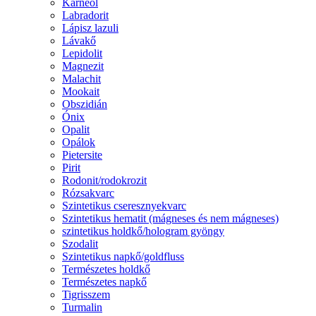
Karneol
Labradorit
Lápisz lazuli
Lávakő
Lepidolit
Magnezit
Malachit
Mookait
Obszidián
Ónix
Opalit
Opálok
Pietersite
Pirit
Rodonit/rodokrozit
Rózsakvarc
Szintetikus cseresznyekvarc
Szintetikus hematit (mágneses és nem mágneses)
szintetikus holdkő/hologram gyöngy
Szodalit
Szintetikus napkő/goldfluss
Természetes holdkő
Természetes napkő
Tigrisszem
Turmalin