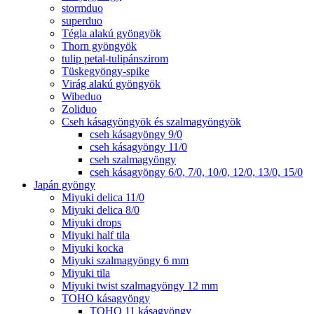
stormduo
superduo
Tégla alakú gyöngyök
Thorn gyöngyök
tulip petal-tulipánszirom
Tüskegyöngy-spike
Virág alakú gyöngyök
Wibeduo
Zoliduo
Cseh kásagyöngyök és szalmagyöngyök
cseh kásagyöngy 9/0
cseh kásagyöngy 11/0
cseh szalmagyöngy
cseh kásagyöngy 6/0, 7/0, 10/0, 12/0, 13/0, 15/0
Japán gyöngy
Miyuki delica 11/0
Miyuki delica 8/0
Miyuki drops
Miyuki half tila
Miyuki kocka
Miyuki szalmagyöngy 6 mm
Miyuki tila
Miyuki twist szalmagyöngy 12 mm
TOHO kásagyöngy
TOHO 11 kásagyöngy