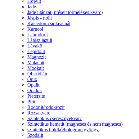
Howlit
Jade
Jade utánzat (préselt törmelékes kvarc)
Jáspis - riolit
Kalcedon-csipkeachát
Karneol
Labradorit
Lápisz lazuli
Lávakő
Lepidolit
Magnezit
Malachit
Mookait
Obszidián
Ónix
Opalit
Opálok
Pietersite
Pirit
Rodonit/rodokrozit
Rózsakvarc
Szintetikus cseresznyekvarc
Szintetikus hematit (mágneses és nem mágneses)
szintetikus holdkő/hologram gyöngy
Szodalit