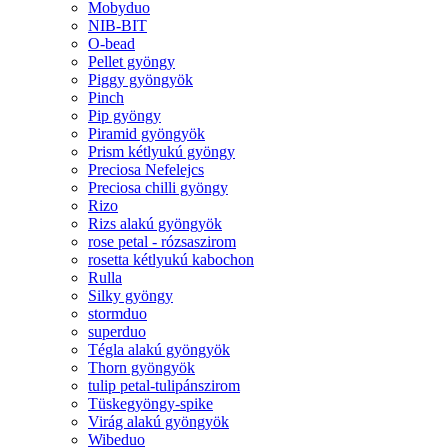
Mobyduo
NIB-BIT
O-bead
Pellet gyöngy
Piggy gyöngyök
Pinch
Pip gyöngy
Piramid gyöngyök
Prism kétlyukú gyöngy
Preciosa Nefelejcs
Preciosa chilli gyöngy
Rizo
Rizs alakú gyöngyök
rose petal - rózsaszirom
rosetta kétlyukú kabochon
Rulla
Silky gyöngy
stormduo
superduo
Tégla alakú gyöngyök
Thorn gyöngyök
tulip petal-tulipánszirom
Tüskegyöngy-spike
Virág alakú gyöngyök
Wibeduo