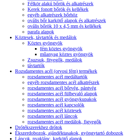
Félkör alakú bőrök és alkatrészek
Kerek fonott bőrök és kellékek
egyéb alkatrészek bőrhöz
ovális bőr karkötő alapok és alkatrészek
ovális bőrök 10 x 4,5 mm és kellékek
parafa alapok
Köztesek, távtartók és medálok
Köztes gyöngyök
fém köztes gyöngyök
mûanyag köztes gyöngyök
Zsuzsuk, fityegők, medálok
távtartók
Rozsdamentes acél (orvosi fém) termékek
rozsdamentes acél medáltartók
egyéb rozsdamentes acél alkatrészek
rozsdamentes acél bőrvég, pántvég
rozsdamentes acél fülbevaló alapok
rozsdamentes acél gyöngykupakok
rozsdamentes acél kapcsolók
rozsdamentes acél köztesek
rozsdamentes acél láncok
rozsdamentes acél medálok, figyegők
Drótékszerekhez drótok
Ékszerdobozok, ajándéktasakok, gyöngytartó dobozok
Láncok, nyaklánc, karkötő alapok