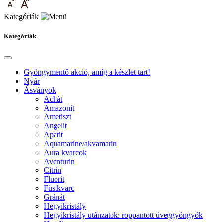
Kategóriák
Kategóriák
Gyöngymentő akció, amíg a készlet tart!
Nyár
Ásványok
Achát
Amazonit
Ametiszt
Angelit
Apatit
Aquamarine/akvamarin
Aura kvarcok
Aventurin
Citrin
Fluorit
Füstkvarc
Gránát
Hegyikristály
Hegyikristály utánzatok: roppantott üveggyöngyök