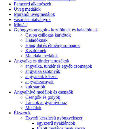
Paracord alkatrészek
Üveg medálok
Muránói üvegmedálok
vásárlási utalványok
Minták
Gyöngycsomagok - kezdőknek és haladóknak
Csupa csillogás karkötők
Haladóknak
Hangulat és élménycsomagok
Kezdőknek
Mandala medálok
Angyalka és tündér tartozékok
angyalka, tündér és egyéb csomagok
angyalka szoknyák
angyalkák készen
angyalszárnyak
kulcstartók
Angyalhívó medálok és csengők
Csengők és golyók
Láncok angyalhívóhoz
Medálok
Ékszerek
Egyedi készítésû gyöngyékszer
egyszerű nyakláncok
fűzött medálos nyakláncok