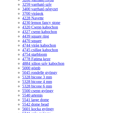
3259 varrható szív
3400 varrható négyzet
3700 virágok
4228 Navette
4230 lemon fancy stone
4320 Csepp kabochon
4327 csepp kabochon
4439 square ring
4470 square
4744 virág kabochon
4745 csillag kabochon
4754 starbloom
4778 Fatima keze
4884 xilion szív kabochon
5000 gömb
5045 rondelle gyöngy
5328 bicone 3 mm
5328 bicone 4 mm
5328 bicone 6 mm
5500 csepp gyöngy
5540 artemis
5541 large dome
5542 dome bead
5601 kocka gyöngy