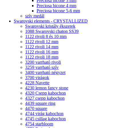
Preciosa bicone 3 mm
Preciosa bicone 4 mm
Preciosa bicone 5-6 mm
szív medál
Swarovski elements - CRYSTALLIZED
Swarovski kristály ékszerek
1088 Swarovski chaton SS39
1122 rivoli 8 és 10 mm
1122 rivoli 12 mm
1122 rivoli 14 mm
1122 rivoli 16 mm
1122 rivoli 18 mm
3200 varrható rivoli
3259 varrható szív
3400 varrható négyzet
3700 virágok
4228 Navette
4230 lemon fancy stone
4320 Csepp kabochon
4327 csepp kabochon
4439 square ring
4470 square
4744 virág kabochon
4745 csillag kabochon
4754 starbloom