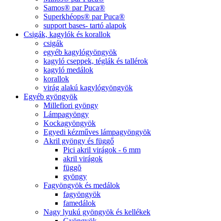
Samos® par Puca®
Superkhéops® par Puca®
support bases- tartó alapok
Csigák, kagylók és korallok
csigák
egyéb kagylógyöngyök
kagyló cseppek, téglák és tallérok
kagyló medálok
korallok
virág alakú kagylógyöngyök
Egyéb gyöngyök
Millefiori gyöngy
Lámpagyöngy
Kockagyöngyök
Egyedi kézműves lámpagyöngyök
Akril gyöngy és függő
Pici akril virágok - 6 mm
akril virágok
függõ
gyöngy
Fagyöngyök és medálok
fagyöngyök
famedálok
Nagy lyukú gyöngyök és kellékek
Gyöngyök