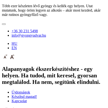
Több ezer készleten lévő gyöngy és kellék egy helyen. Utat
mutatunk, hogy öröm legyen az alkotás – akár most kezded, akár
már rutinos gyöngyfűző vagy.
+36 30 231 5498
info@gyongyudvar.hu
HU
EN
Alapanyagok ékszerkészítéshez - egy
helyen. Ha tudod, mit keresel, gyorsan
megtalálod. Ha nem, segítünk elindulni.
Újdonságok
Készítsd magad!
Kapcsolat