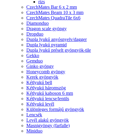
rizs
CzechMates Bar 6 x 2 mm
CzechMates Beam 10 x 3 mm
CzechMates QuadraTile 6x6
Diamonduo
Dragon scale gyöngy
Dropduo
Dupla lyukú anyósnyelv/dagger
Dupla lyukú pyramid
Dupla lyukú préselt gyöngyök-tile
Gekko
Gemduo
Ginko gyöngy
Honeycomb gyöngy
Kerek gyöngyök
Kétlyukú bell
Kétlyukú háromszög
Kétlyukú kaboson 6 mm
Kétlyukú lencse/lentils
Kétlyukú levél
Különleges formájú gyöngyök
Lencsék
Levél alakú gyöngyök
Masnigyöngy (farfalle)
Miniduo