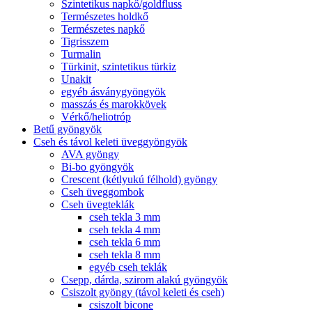
Szintetikus napkő/goldfluss
Természetes holdkő
Természetes napkő
Tigrisszem
Turmalin
Türkinit, szintetikus türkiz
Unakit
egyéb ásványgyöngyök
masszás és marokkövek
Vérkő/heliotróp
Betű gyöngyök
Cseh és távol keleti üveggyöngyök
AVA gyöngy
Bi-bo gyöngyök
Crescent (kétlyukú félhold) gyöngy
Cseh üveggombok
Cseh üvegteklák
cseh tekla 3 mm
cseh tekla 4 mm
cseh tekla 6 mm
cseh tekla 8 mm
egyéb cseh teklák
Csepp, dárda, szirom alakú gyöngyök
Csiszolt gyöngy (távol keleti és cseh)
csiszolt bicone