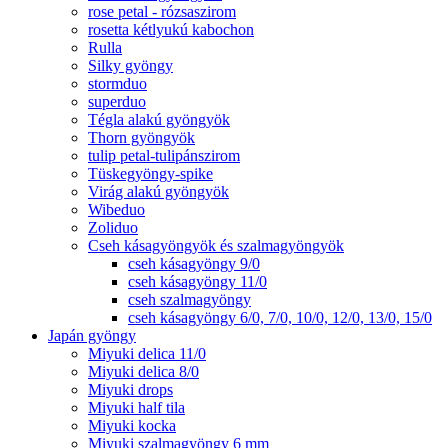
rose petal - rózsaszirom
rosetta kétlyukú kabochon
Rulla
Silky gyöngy
stormduo
superduo
Tégla alakú gyöngyök
Thorn gyöngyök
tulip petal-tulipánszirom
Tüskegyöngy-spike
Virág alakú gyöngyök
Wibeduo
Zoliduo
Cseh kásagyöngyök és szalmagyöngyök
cseh kásagyöngy 9/0
cseh kásagyöngy 11/0
cseh szalmagyöngy
cseh kásagyöngy 6/0, 7/0, 10/0, 12/0, 13/0, 15/0
Japán gyöngy
Miyuki delica 11/0
Miyuki delica 8/0
Miyuki drops
Miyuki half tila
Miyuki kocka
Miyuki szalmagyöngy 6 mm