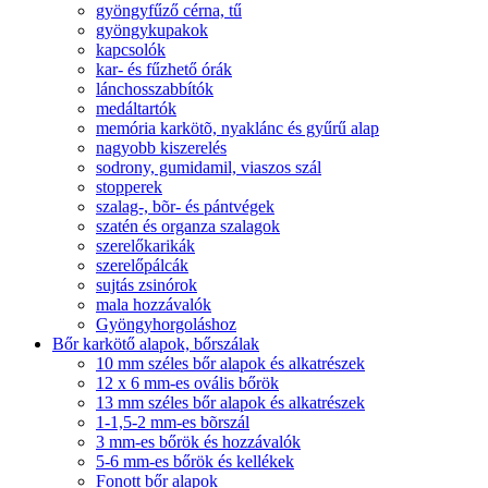
gyöngyfűző cérna, tű
gyöngykupakok
kapcsolók
kar- és fűzhető órák
lánchosszabbítók
medáltartók
memória karkötõ, nyaklánc és gyűrű alap
nagyobb kiszerelés
sodrony, gumidamil, viaszos szál
stopperek
szalag-, bõr- és pántvégek
szatén és organza szalagok
szerelőkarikák
szerelőpálcák
sujtás zsinórok
mala hozzávalók
Gyöngyhorgoláshoz
Bőr karkötő alapok, bőrszálak
10 mm széles bőr alapok és alkatrészek
12 x 6 mm-es ovális bőrök
13 mm széles bőr alapok és alkatrészek
1-1,5-2 mm-es bõrszál
3 mm-es bőrök és hozzávalók
5-6 mm-es bőrök és kellékek
Fonott bőr alapok