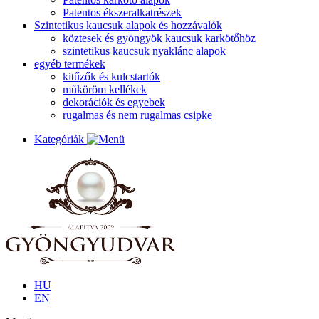
Patentos ékszeralkatrészek
Szintetikus kaucsuk alapok és hozzávalók
köztesek és gyöngyök kaucsuk karkötőhöz
szintetikus kaucsuk nyaklánc alapok
egyéb termékek
kitűzők és kulcstartók
műköröm kellékek
dekorációk és egyebek
rugalmas és nem rugalmas csipke
Kategóriák
HU
EN