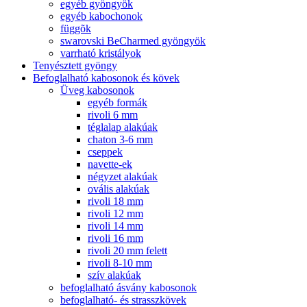
egyéb gyöngyök
egyéb kabochonok
függõk
swarovski BeCharmed gyöngyök
varrható kristályok
Tenyésztett gyöngy
Befoglalható kabosonok és kövek
Üveg kabosonok
egyéb formák
rivoli 6 mm
téglalap alakúak
chaton 3-6 mm
cseppek
navette-ek
négyzet alakúak
ovális alakúak
rivoli 18 mm
rivoli 12 mm
rivoli 14 mm
rivoli 16 mm
rivoli 20 mm felett
rivoli 8-10 mm
szív alakúak
befoglalható ásvány kabosonok
befoglalható- és strasszkövek