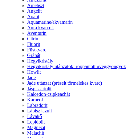
Ametiszt
Angelit
Apatit
Aquamarine/akvamarin
Aura kvarcok
Aventurin
Citrin
Fluorit
Füstkvarc
Gránát
Hegyikristály
Hegyikristály utánzatok: roppantott üveggyöngyök
Howlit
Jade
Jade utánzat (préselt törmelékes kvarc)
Jáspis - riolit
Kalcedon-csipkeachát
Karneol
Labradorit
Lápisz lazuli
Lávakő
Lepidolit
Magnezit
Malachit