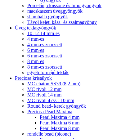
Porcelán, cloissone és fimo gyöngyök
macskaszem üveggyöngyök
shamballa gyöngyök
Távol keleti kása- és szalmagyöngy
Üveg teklagyöngyök
10-12-14 mm-es
4 mm-es
4 mm-es zsorzsett
6 mm-es
6 mm-es zsorzsett
8 mm-es
8 mm-es zsorzsett
egyéb formájú teklák
Preciosa kristályok
MC chaton SS39 (8,2 mm)
MC rivoli 12 mm
MC rivoli 14 mm
MC rivoli 47ss - 10 mm
Round bead- kerek gyöngyök
Preciosa Pearl Maxima
Pearl Maxima 4 mm
Pearl Maxima 6 mm
Pearl Maxima 8 mm
rondelle bead (bicone)