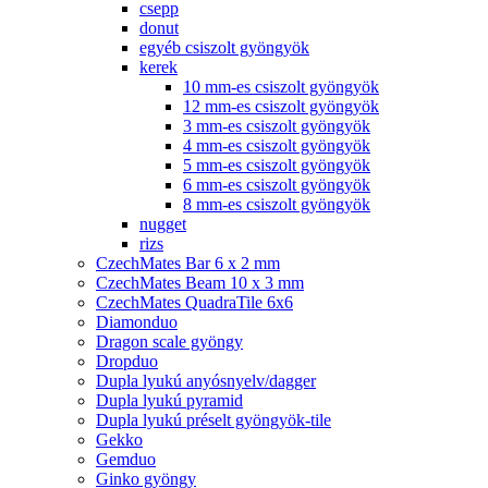
csepp
donut
egyéb csiszolt gyöngyök
kerek
10 mm-es csiszolt gyöngyök
12 mm-es csiszolt gyöngyök
3 mm-es csiszolt gyöngyök
4 mm-es csiszolt gyöngyök
5 mm-es csiszolt gyöngyök
6 mm-es csiszolt gyöngyök
8 mm-es csiszolt gyöngyök
nugget
rizs
CzechMates Bar 6 x 2 mm
CzechMates Beam 10 x 3 mm
CzechMates QuadraTile 6x6
Diamonduo
Dragon scale gyöngy
Dropduo
Dupla lyukú anyósnyelv/dagger
Dupla lyukú pyramid
Dupla lyukú préselt gyöngyök-tile
Gekko
Gemduo
Ginko gyöngy