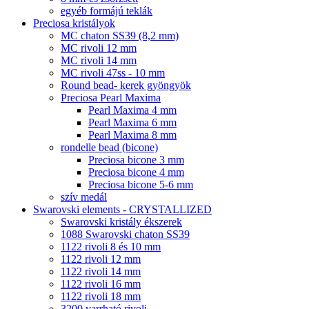
egyéb formájú teklák
Preciosa kristályok
MC chaton SS39 (8,2 mm)
MC rivoli 12 mm
MC rivoli 14 mm
MC rivoli 47ss - 10 mm
Round bead- kerek gyöngyök
Preciosa Pearl Maxima
Pearl Maxima 4 mm
Pearl Maxima 6 mm
Pearl Maxima 8 mm
rondelle bead (bicone)
Preciosa bicone 3 mm
Preciosa bicone 4 mm
Preciosa bicone 5-6 mm
szív medál
Swarovski elements - CRYSTALLIZED
Swarovski kristály ékszerek
1088 Swarovski chaton SS39
1122 rivoli 8 és 10 mm
1122 rivoli 12 mm
1122 rivoli 14 mm
1122 rivoli 16 mm
1122 rivoli 18 mm
3200 varrható rivoli