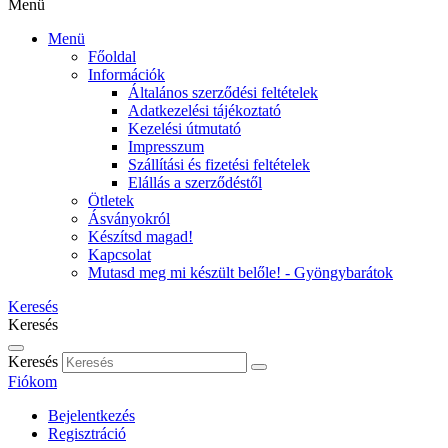
Menü
Menü
Főoldal
Információk
Általános szerződési feltételek
Adatkezelési tájékoztató
Kezelési útmutató
Impresszum
Szállítási és fizetési feltételek
Elállás a szerződéstől
Ötletek
Ásványokról
Készítsd magad!
Kapcsolat
Mutasd meg mi készült belőle! - Gyöngybarátok
Keresés
Keresés
Keresés
Fiókom
Bejelentkezés
Regisztráció