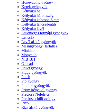
Honeycomb gyöngy
Kerek gyöngyök
Kétlyukú bell
Kétlyukú háromszög
Kétlyukú kaboson 6 mm
Kétlyukú lencse/lentils
Kétlyukú levél
Különleges formájú gyöngyök
Lencsék
Levél alakú gyöngyök
Masnigyöngy (farfalle)
Miniduo
Mobyduo
NIB-BIT
O-bead
Pellet gyöngy
Piggy gyöngyök
Pinch
Pip gyöngy
Piramid gyöngyök
Prism kétlyukú gyöngy
Preciosa Nefelejcs
Preciosa chilli gyöngy
Rizo
Rizs alakú gyöngyök