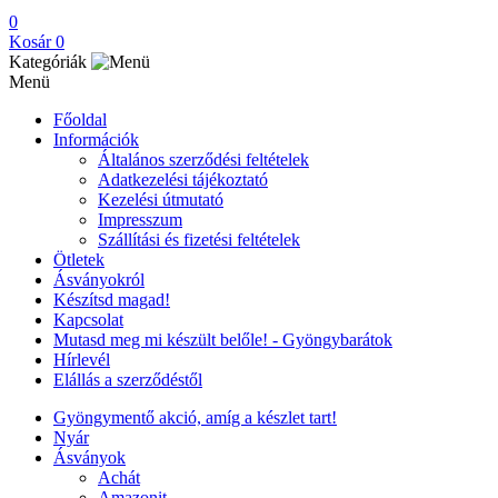
0
Kosár
0
Kategóriák
Menü
Főoldal
Információk
Általános szerződési feltételek
Adatkezelési tájékoztató
Kezelési útmutató
Impresszum
Szállítási és fizetési feltételek
Ötletek
Ásványokról
Készítsd magad!
Kapcsolat
Mutasd meg mi készült belőle! - Gyöngybarátok
Hírlevél
Elállás a szerződéstől
Gyöngymentő akció, amíg a készlet tart!
Nyár
Ásványok
Achát
Amazonit