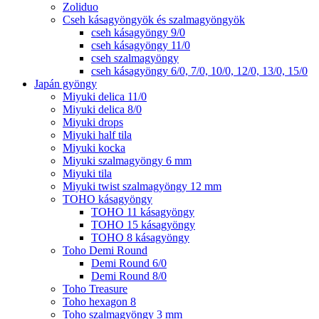
Zoliduo
Cseh kásagyöngyök és szalmagyöngyök
cseh kásagyöngy 9/0
cseh kásagyöngy 11/0
cseh szalmagyöngy
cseh kásagyöngy 6/0, 7/0, 10/0, 12/0, 13/0, 15/0
Japán gyöngy
Miyuki delica 11/0
Miyuki delica 8/0
Miyuki drops
Miyuki half tila
Miyuki kocka
Miyuki szalmagyöngy 6 mm
Miyuki tila
Miyuki twist szalmagyöngy 12 mm
TOHO kásagyöngy
TOHO 11 kásagyöngy
TOHO 15 kásagyöngy
TOHO 8 kásagyöngy
Toho Demi Round
Demi Round 6/0
Demi Round 8/0
Toho Treasure
Toho hexagon 8
Toho szalmagyöngy 3 mm