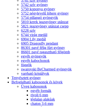
5741 szív gyöngy
5742 szív gyöngy
5750 koponya gyöngy
5752 négylevelű lóhere gyöngy
5754 pillangó gyöngyök
5810 kerek igazgyöngy utánzat
5821 igazgyöngy utánzat csepp
6228 szív
6744 virág medál
6904 Lily medál
6905 Dragonfly pendant
86301 pavé félig fúrt gyöngy
86601 pavé ragasztható félgömb
egyéb gyöngyök
egyéb kabochonok
függõk
swarovski BeCharmed gyöngyök
varrható kristályok
Tenyésztett gyöngy
Befoglalható kabosonok és kövek
Üveg kabosonok
egyéb formák
rivoli 6 mm
téglalap alakúak
chaton 3-6 mm