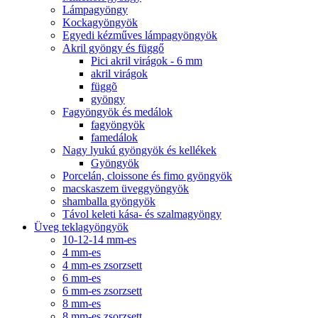
Lámpagyöngy
Kockagyöngyök
Egyedi kézműves lámpagyöngyök
Akril gyöngy és függő
Pici akril virágok - 6 mm
akril virágok
függõ
gyöngy
Fagyöngyök és medálok
fagyöngyök
famedálok
Nagy lyukú gyöngyök és kellékek
Gyöngyök
Porcelán, cloissone és fimo gyöngyök
macskaszem üveggyöngyök
shamballa gyöngyök
Távol keleti kása- és szalmagyöngy
Üveg teklagyöngyök
10-12-14 mm-es
4 mm-es
4 mm-es zsorzsett
6 mm-es
6 mm-es zsorzsett
8 mm-es
8 mm-es zsorzsett