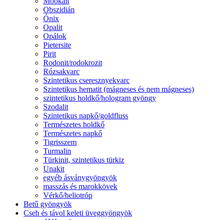
Mookait
Obszidián
Ónix
Opalit
Opálok
Pietersite
Pirit
Rodonit/rodokrozit
Rózsakvarc
Szintetikus cseresznyekvarc
Szintetikus hematit (mágneses és nem mágneses)
szintetikus holdkő/hologram gyöngy
Szodalit
Szintetikus napkő/goldfluss
Természetes holdkő
Természetes napkő
Tigrisszem
Turmalin
Türkinit, szintetikus türkiz
Unakit
egyéb ásványgyöngyök
masszás és marokkövek
Vérkő/heliotróp
Betű gyöngyök
Cseh és távol keleti üveggyöngyök