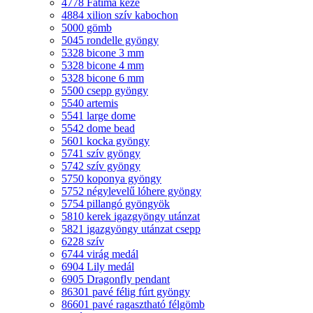
4778 Fatima keze
4884 xilion szív kabochon
5000 gömb
5045 rondelle gyöngy
5328 bicone 3 mm
5328 bicone 4 mm
5328 bicone 6 mm
5500 csepp gyöngy
5540 artemis
5541 large dome
5542 dome bead
5601 kocka gyöngy
5741 szív gyöngy
5742 szív gyöngy
5750 koponya gyöngy
5752 négylevelű lóhere gyöngy
5754 pillangó gyöngyök
5810 kerek igazgyöngy utánzat
5821 igazgyöngy utánzat csepp
6228 szív
6744 virág medál
6904 Lily medál
6905 Dragonfly pendant
86301 pavé félig fúrt gyöngy
86601 pavé ragasztható félgömb