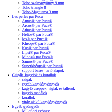
Toho szalmagyöngy 9 mm
Toho triangle 8
Toho-Magatama 3 mm
Les perles par Puca
Amos® par Puca®
Arcos® par Puca®
Athos® par Puca®
Hélios® par Puca®
Ios® par Puca®
Khéops® par Puca®
Kos® par Puca®
Lipsi® par Puca®
Minos® par Puca®
Samos® par Puca®
Superkhéops® par Puca®
support bases- tartó alapok
Csigák, kagylók és korallok
csigák
egyéb kagylógyöngyök
kagyló cseppek, téglák és tallérok
kagyló medálok
korallok
virág alakú kagylógyöngyök
Egyéb gyöngyök
Millefiori gyöngy