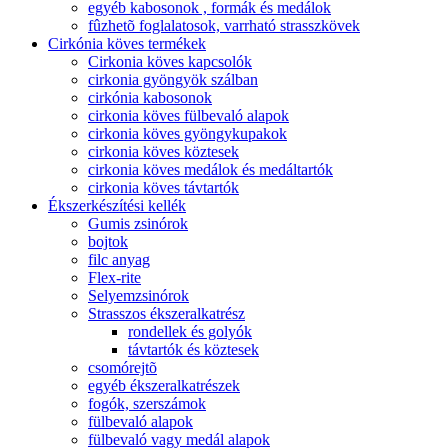
egyéb kabosonok , formák és medálok
fûzhetõ foglalatosok, varrható strasszkövek
Cirkónia köves termékek
Cirkonia köves kapcsolók
cirkonia gyöngyök szálban
cirkónia kabosonok
cirkonia köves fülbevaló alapok
cirkonia köves gyöngykupakok
cirkonia köves köztesek
cirkonia köves medálok és medáltartók
cirkonia köves távtartók
Ékszerkészítési kellék
Gumis zsinórok
bojtok
filc anyag
Flex-rite
Selyemzsinórok
Strasszos ékszeralkatrész
rondellek és golyók
távtartók és köztesek
csomórejtõ
egyéb ékszeralkatrészek
fogók, szerszámok
fülbevaló alapok
fülbevaló vagy medál alapok