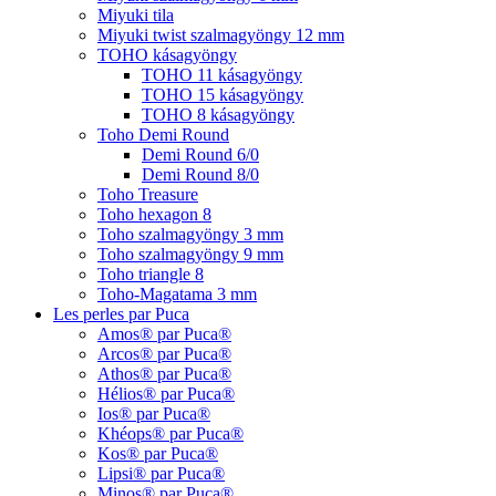
Miyuki tila
Miyuki twist szalmagyöngy 12 mm
TOHO kásagyöngy
TOHO 11 kásagyöngy
TOHO 15 kásagyöngy
TOHO 8 kásagyöngy
Toho Demi Round
Demi Round 6/0
Demi Round 8/0
Toho Treasure
Toho hexagon 8
Toho szalmagyöngy 3 mm
Toho szalmagyöngy 9 mm
Toho triangle 8
Toho-Magatama 3 mm
Les perles par Puca
Amos® par Puca®
Arcos® par Puca®
Athos® par Puca®
Hélios® par Puca®
Ios® par Puca®
Khéops® par Puca®
Kos® par Puca®
Lipsi® par Puca®
Minos® par Puca®