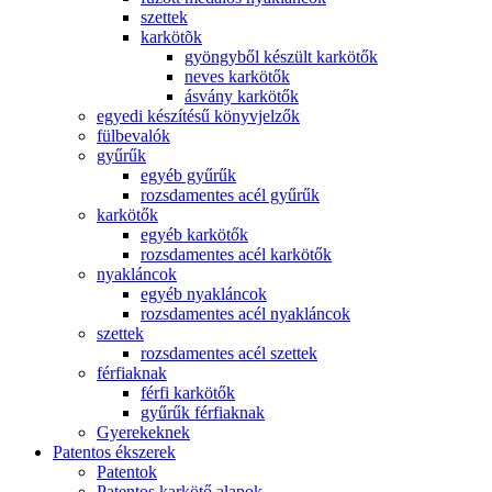
szettek
karkötõk
gyöngyből készült karkötők
neves karkötők
ásvány karkötők
egyedi készítésű könyvjelzők
fülbevalók
gyűrűk
egyéb gyűrűk
rozsdamentes acél gyűrűk
karkötők
egyéb karkötők
rozsdamentes acél karkötők
nyakláncok
egyéb nyakláncok
rozsdamentes acél nyakláncok
szettek
rozsdamentes acél szettek
férfiaknak
férfi karkötők
gyűrűk férfiaknak
Gyerekeknek
Patentos ékszerek
Patentok
Patentos karkötő alapok