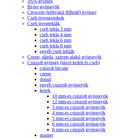
AVA gyöngy
Bi-bo gyöngyök
Crescent (kétlyukú félhold) gyöngy
Cseh üveggombok
Cseh üvegteklák
cseh tekla 3 mm
cseh tekla 4 mm
cseh tekla 6 mm
cseh tekla 8 mm
egyéb cseh teklák
Csepp, dárda, szirom alakú gyöngyök
Csiszolt gyöngy (távol keleti és cseh)
csiszolt bicone
csepp
donut
egyéb csiszolt gyöngyök
kerek
10 mm-es csiszolt gyöngyök
12 mm-es csiszolt gyöngyök
3 mm-es csiszolt gyöngyök
4 mm-es csiszolt gyöngyök
5 mm-es csiszolt gyöngyök
6 mm-es csiszolt gyöngyök
8 mm-es csiszolt gyöngyök
nugget