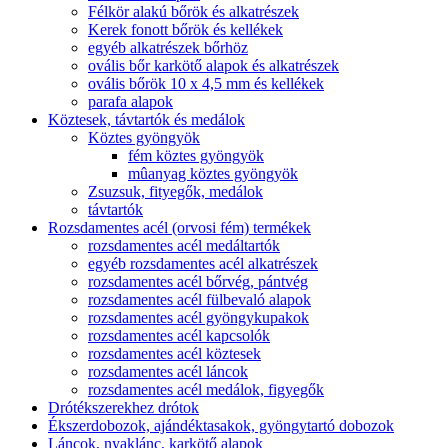
Félkör alakú bőrök és alkatrészek
Kerek fonott bőrök és kellékek
egyéb alkatrészek bőrhöz
ovális bőr karkötő alapok és alkatrészek
ovális bőrök 10 x 4,5 mm és kellékek
parafa alapok
Köztesek, távtartók és medálok
Köztes gyöngyök
fém köztes gyöngyök
mûanyag köztes gyöngyök
Zsuzsuk, fityegők, medálok
távtartók
Rozsdamentes acél (orvosi fém) termékek
rozsdamentes acél medáltartók
egyéb rozsdamentes acél alkatrészek
rozsdamentes acél bőrvég, pántvég
rozsdamentes acél fülbevaló alapok
rozsdamentes acél gyöngykupakok
rozsdamentes acél kapcsolók
rozsdamentes acél köztesek
rozsdamentes acél láncok
rozsdamentes acél medálok, figyegők
Drótékszerekhez drótok
Ékszerdobozok, ajándéktasakok, gyöngytartó dobozok
Láncok, nyaklánc, karkötő alapok