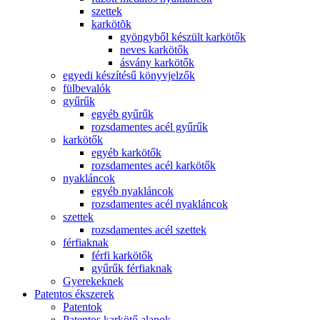
szettek
karkötõk
gyöngyből készült karkötők
neves karkötők
ásvány karkötők
egyedi készítésű könyvjelzők
fülbevalók
gyűrűk
egyéb gyűrűk
rozsdamentes acél gyűrűk
karkötők
egyéb karkötők
rozsdamentes acél karkötők
nyakláncok
egyéb nyakláncok
rozsdamentes acél nyakláncok
szettek
rozsdamentes acél szettek
férfiaknak
férfi karkötők
gyűrűk férfiaknak
Gyerekeknek
Patentos ékszerek
Patentok
Patentos karkötő alapok