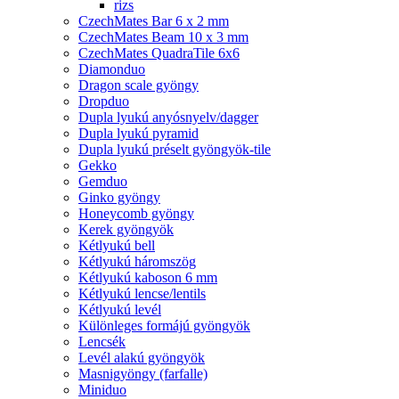
rizs
CzechMates Bar 6 x 2 mm
CzechMates Beam 10 x 3 mm
CzechMates QuadraTile 6x6
Diamonduo
Dragon scale gyöngy
Dropduo
Dupla lyukú anyósnyelv/dagger
Dupla lyukú pyramid
Dupla lyukú préselt gyöngyök-tile
Gekko
Gemduo
Ginko gyöngy
Honeycomb gyöngy
Kerek gyöngyök
Kétlyukú bell
Kétlyukú háromszög
Kétlyukú kaboson 6 mm
Kétlyukú lencse/lentils
Kétlyukú levél
Különleges formájú gyöngyök
Lencsék
Levél alakú gyöngyök
Masnigyöngy (farfalle)
Miniduo