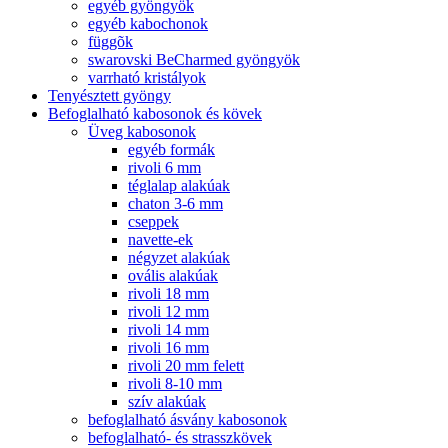
egyéb gyöngyök
egyéb kabochonok
függõk
swarovski BeCharmed gyöngyök
varrható kristályok
Tenyésztett gyöngy
Befoglalható kabosonok és kövek
Üveg kabosonok
egyéb formák
rivoli 6 mm
téglalap alakúak
chaton 3-6 mm
cseppek
navette-ek
négyzet alakúak
ovális alakúak
rivoli 18 mm
rivoli 12 mm
rivoli 14 mm
rivoli 16 mm
rivoli 20 mm felett
rivoli 8-10 mm
szív alakúak
befoglalható ásvány kabosonok
befoglalható- és strasszkövek