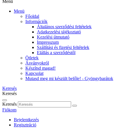
Menü
Menü
Főoldal
Információk
Általános szerződési feltételek
Adatkezelési tájékoztató
Kezelési útmutató
Impresszum
Szállítási és fizetési feltételek
Elállás a szerződéstől
Ötletek
Ásványokról
Készítsd magad!
Kapcsolat
Mutasd meg mi készült belőle! - Gyöngybarátok
Keresés
Keresés
Keresés
Fiókom
Bejelentkezés
Regisztráció