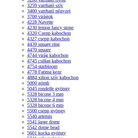
3259 varrható szív
3400 varrható négyzet
3700 virágok
4228 Navette
4230 lemon fancy stone
4320 Csepp kabochon
4327 csepp kabochon
4439 square ring
4470 square
4744 virág kabochon
4745 csillag kabochon
4754 starbloom
4778 Fatima keze
4884 xilion szív kabochon
5000 gömb
5045 rondelle gyöngy
5328 bicone 3 mm
5328 bicone 4 mm
5328 bicone 6 mm
5500 csepp gyöngy
5540 artemis
5541 large dome
5542 dome bead
5601 kocka gyöngy