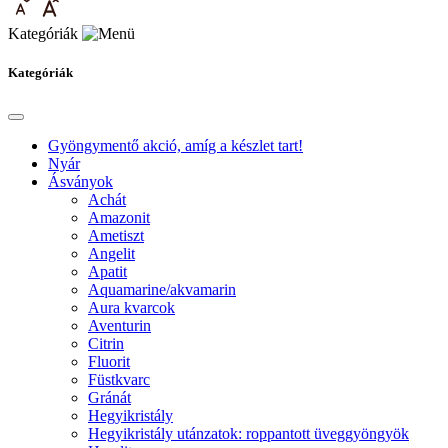
Kategóriák
Kategóriák
Gyöngymentő akció, amíg a készlet tart!
Nyár
Ásványok
Achát
Amazonit
Ametiszt
Angelit
Apatit
Aquamarine/akvamarin
Aura kvarcok
Aventurin
Citrin
Fluorit
Füstkvarc
Gránát
Hegyikristály
Hegyikristály utánzatok: roppantott üveggyöngyök