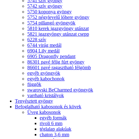
5741 szív gyöngy
5742 szív gyöngy
5750 koponya gyöngy
5752 négylevelű lóhere gyöngy
5754 pillangó gyöngyök
5810 kerek igazgyöngy utánzat
5821 igazgyöngy utánzat csepp
6228 szív
6744 virág medál
6904 Lily medál
6905 Dragonfly pendant
86301 pavé félig fúrt gyöngy
86601 pavé ragasztható félgömb
egyéb gyöngyök
egyéb kabochonok
függõk
swarovski BeCharmed gyöngyök
varrható kristályok
Tenyésztett gyöngy
Befoglalható kabosonok és kövek
Üveg kabosonok
egyéb formák
rivoli 6 mm
téglalap alakúak
chaton 3-6 mm