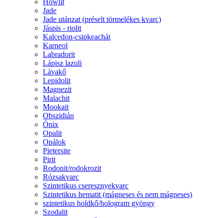
Howlit
Jade
Jade utánzat (préselt törmelékes kvarc)
Jáspis - riolit
Kalcedon-csipkeachát
Karneol
Labradorit
Lápisz lazuli
Lávakő
Lepidolit
Magnezit
Malachit
Mookait
Obszidián
Ónix
Opalit
Opálok
Pietersite
Pirit
Rodonit/rodokrozit
Rózsakvarc
Szintetikus cseresznyekvarc
Szintetikus hematit (mágneses és nem mágneses)
szintetikus holdkő/hologram gyöngy
Szodalit