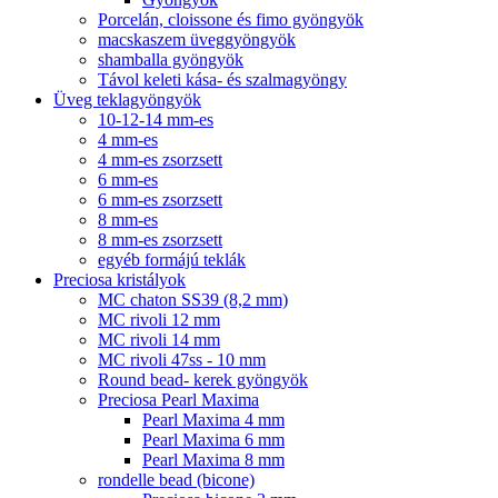
Porcelán, cloissone és fimo gyöngyök
macskaszem üveggyöngyök
shamballa gyöngyök
Távol keleti kása- és szalmagyöngy
Üveg teklagyöngyök
10-12-14 mm-es
4 mm-es
4 mm-es zsorzsett
6 mm-es
6 mm-es zsorzsett
8 mm-es
8 mm-es zsorzsett
egyéb formájú teklák
Preciosa kristályok
MC chaton SS39 (8,2 mm)
MC rivoli 12 mm
MC rivoli 14 mm
MC rivoli 47ss - 10 mm
Round bead- kerek gyöngyök
Preciosa Pearl Maxima
Pearl Maxima 4 mm
Pearl Maxima 6 mm
Pearl Maxima 8 mm
rondelle bead (bicone)