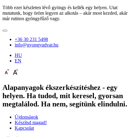
Több ezer készleten lévő gyöngy és kellék egy helyen. Utat
mutatunk, hogy öröm legyen az alkotás – akár most kezded, akár
már rutinos gyöngyfűző vagy.
+36 30 231 5498
info@gyongyudvar.hu
HU
EN
Alapanyagok ékszerkészítéshez - egy
helyen. Ha tudod, mit keresel, gyorsan
megtalálod. Ha nem, segítünk elindulni.
Újdonságok
Készítsd magad!
Kapcsolat