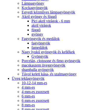
Lámpagyöngy
Kockagyöngyök
Egyedi kézműves lámpagyöngyök
Akril gyöngy és függő
Pici akril virágok - 6 mm
akril virágok
függõ
gyöngy
Fagyöngyök és medálok
fagyöngyök
famedálok
Nagy lyukú gyöngyök és kellékek
Gyöngyök
Porcelán, cloissone és fimo gyöngyök
macskaszem üveggyöngyök
shamballa gyöngyök
Távol keleti kása- és szalmagyöngy
Üveg teklagyöngyök
10-12-14 mm-es
4 mm-es
4 mm-es zsorzsett
6 mm-es
6 mm-es zsorzsett
8 mm-es
8 mm-es zsorzsett