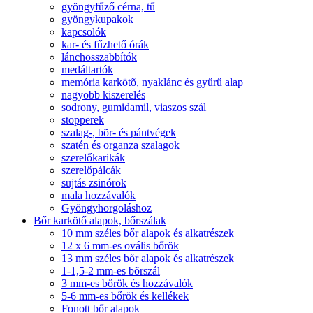
gyöngyfűző cérna, tű
gyöngykupakok
kapcsolók
kar- és fűzhető órák
lánchosszabbítók
medáltartók
memória karkötõ, nyaklánc és gyűrű alap
nagyobb kiszerelés
sodrony, gumidamil, viaszos szál
stopperek
szalag-, bõr- és pántvégek
szatén és organza szalagok
szerelőkarikák
szerelőpálcák
sujtás zsinórok
mala hozzávalók
Gyöngyhorgoláshoz
Bőr karkötő alapok, bőrszálak
10 mm széles bőr alapok és alkatrészek
12 x 6 mm-es ovális bőrök
13 mm széles bőr alapok és alkatrészek
1-1,5-2 mm-es bõrszál
3 mm-es bőrök és hozzávalók
5-6 mm-es bőrök és kellékek
Fonott bőr alapok