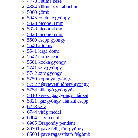
4778 Fatima keze
4884 xilion szív kabochon
5000 gömb
5045 rondelle gyöngy
5328 bicone 3 mm
5328 bicone 4 mm
5328 bicone 6 mm
5500 csepp gyöngy
5540 artemis
5541 large dome
5542 dome bead
5601 kocka gyöngy
5741 szív gyöngy
5742 szív gyöngy
5750 koponya gyöngy
5752 négylevelű lóhere gyöngy
5754 pillangó gyöngyök
5810 kerek igazgyöngy utánzat
5821 igazgyöngy utánzat csepp
6228 szív
6744 virág medál
6904 Lily medál
6905 Dragonfly pendant
86301 pavé félig fúrt gyöngy
86601 pavé ragasztható félgömb