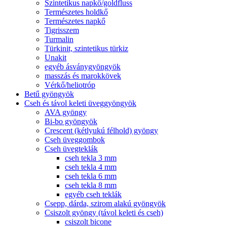
Szintetikus napkő/goldfluss
Természetes holdkő
Természetes napkő
Tigrisszem
Turmalin
Türkinit, szintetikus türkiz
Unakit
egyéb ásványgyöngyök
masszás és marokkövek
Vérkő/heliotróp
Betű gyöngyök
Cseh és távol keleti üveggyöngyök
AVA gyöngy
Bi-bo gyöngyök
Crescent (kétlyukú félhold) gyöngy
Cseh üveggombok
Cseh üvegteklák
cseh tekla 3 mm
cseh tekla 4 mm
cseh tekla 6 mm
cseh tekla 8 mm
egyéb cseh teklák
Csepp, dárda, szirom alakú gyöngyök
Csiszolt gyöngy (távol keleti és cseh)
csiszolt bicone