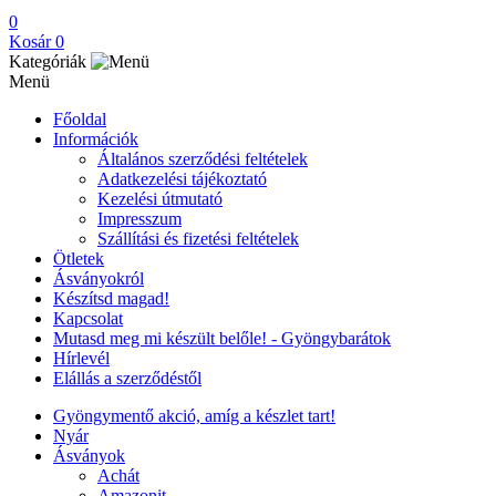
0
Kosár
0
Kategóriák
Menü
Főoldal
Információk
Általános szerződési feltételek
Adatkezelési tájékoztató
Kezelési útmutató
Impresszum
Szállítási és fizetési feltételek
Ötletek
Ásványokról
Készítsd magad!
Kapcsolat
Mutasd meg mi készült belőle! - Gyöngybarátok
Hírlevél
Elállás a szerződéstől
Gyöngymentő akció, amíg a készlet tart!
Nyár
Ásványok
Achát
Amazonit