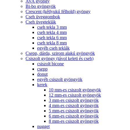
AVA gyöngy
Bi-bo gyöngyök
Crescent (kétlyukú félhold) gyöngy
Cseh üveggombok
Cseh üvegteklák
cseh tekla 3 mm
cseh tekla 4 mm
cseh tekla 6 mm
cseh tekla 8 mm
egyéb cseh teklák
Csepp, dárda, szirom alakú gyöngyök
Csiszolt gyöngy (távol keleti és cseh)
csiszolt bicone
csepp
donut
egyéb csiszolt gyöngyök
kerek
10 mm-es csiszolt gyöngyök
12 mm-es csiszolt gyöngyök
3 mm-es csiszolt gyöngyök
4 mm-es csiszolt gyöngyök
5 mm-es csiszolt gyöngyök
6 mm-es csiszolt gyöngyök
8 mm-es csiszolt gyöngyök
nugget