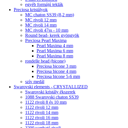
egyéb formájú teklák
Preciosa kristályok
MC chaton SS39 (8,2 mm)
MC rivoli 12 mm
MC rivoli 14 mm
MC rivoli 47ss - 10 mm
Round bead- kerek gyöngyök
Preciosa Pearl Maxima
Pearl Maxima 4 mm
Pearl Maxima 6 mm
Pearl Maxima 8 mm
rondelle bead (bicone)
Preciosa bicone 3 mm
Preciosa bicone 4 mm
Preciosa bicone 5-6 mm
szív medál
Swarovski elements - CRYSTALLIZED
Swarovski kristály ékszerek
1088 Swarovski chaton SS39
1122 rivoli 8 és 10 mm
1122 rivoli 12 mm
1122 rivoli 14 mm
1122 rivoli 16 mm
1122 rivoli 18 mm
3200 varrható rivoli