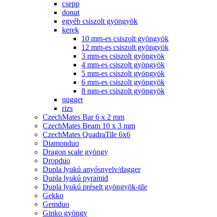
csepp
donut
egyéb csiszolt gyöngyök
kerek
10 mm-es csiszolt gyöngyök
12 mm-es csiszolt gyöngyök
3 mm-es csiszolt gyöngyök
4 mm-es csiszolt gyöngyök
5 mm-es csiszolt gyöngyök
6 mm-es csiszolt gyöngyök
8 mm-es csiszolt gyöngyök
nugget
rizs
CzechMates Bar 6 x 2 mm
CzechMates Beam 10 x 3 mm
CzechMates QuadraTile 6x6
Diamonduo
Dragon scale gyöngy
Dropduo
Dupla lyukú anyósnyelv/dagger
Dupla lyukú pyramid
Dupla lyukú préselt gyöngyök-tile
Gekko
Gemduo
Ginko gyöngy