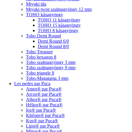
Miyuki tila
Miyuki twist szalmagyöngy 12 mm
TOHO kásagyöngy
TOHO 11 kásagyöngy
TOHO 15 kásagyöngy
TOHO 8 kásagyöngy
Toho Demi Round
Demi Round 6/0
Demi Round 8/0
Toho Treasure
Toho hexagon 8
Toho szalmagyöngy 3 mm
Toho szalmagyöngy 9 mm
Toho triangle 8
Toho-Magatama 3 mm
Les perles par Puca
Amos® par Puca®
Arcos® par Puca®
Athos® par Puca®
Hélios® par Puca®
Ios® par Puca®
Khéops® par Puca®
Kos® par Puca®
Lipsi® par Puca®
Minos® par Puca®