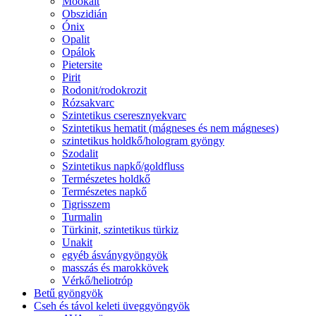
Mookait
Obszidián
Ónix
Opalit
Opálok
Pietersite
Pirit
Rodonit/rodokrozit
Rózsakvarc
Szintetikus cseresznyekvarc
Szintetikus hematit (mágneses és nem mágneses)
szintetikus holdkő/hologram gyöngy
Szodalit
Szintetikus napkő/goldfluss
Természetes holdkő
Természetes napkő
Tigrisszem
Turmalin
Türkinit, szintetikus türkiz
Unakit
egyéb ásványgyöngyök
masszás és marokkövek
Vérkő/heliotróp
Betű gyöngyök
Cseh és távol keleti üveggyöngyök