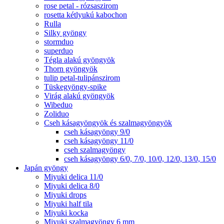
rose petal - rózsaszirom
rosetta kétlyukú kabochon
Rulla
Silky gyöngy
stormduo
superduo
Tégla alakú gyöngyök
Thorn gyöngyök
tulip petal-tulipánszirom
Tüskegyöngy-spike
Virág alakú gyöngyök
Wibeduo
Zoliduo
Cseh kásagyöngyök és szalmagyöngyök
cseh kásagyöngy 9/0
cseh kásagyöngy 11/0
cseh szalmagyöngy
cseh kásagyöngy 6/0, 7/0, 10/0, 12/0, 13/0, 15/0
Japán gyöngy
Miyuki delica 11/0
Miyuki delica 8/0
Miyuki drops
Miyuki half tila
Miyuki kocka
Miyuki szalmagyöngy 6 mm