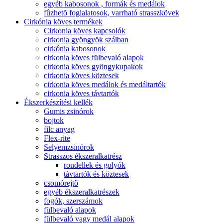
egyéb kabosonok , formák és medálok
fûzhetõ foglalatosok, varrható strasszkövek
Cirkónia köves termékek
Cirkonia köves kapcsolók
cirkonia gyöngyök szálban
cirkónia kabosonok
cirkonia köves fülbevaló alapok
cirkonia köves gyöngykupakok
cirkonia köves köztesek
cirkonia köves medálok és medáltartók
cirkonia köves távtartók
Ékszerkészítési kellék
Gumis zsinórok
bojtok
filc anyag
Flex-rite
Selyemzsinórok
Strasszos ékszeralkatrész
rondellek és golyók
távtartók és köztesek
csomórejtõ
egyéb ékszeralkatrészek
fogók, szerszámok
fülbevaló alapok
fülbevaló vagy medál alapok