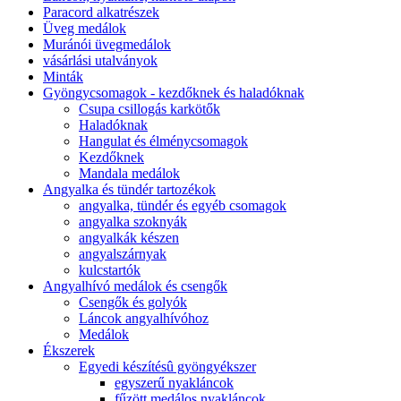
Paracord alkatrészek
Üveg medálok
Muránói üvegmedálok
vásárlási utalványok
Minták
Gyöngycsomagok - kezdőknek és haladóknak
Csupa csillogás karkötők
Haladóknak
Hangulat és élménycsomagok
Kezdőknek
Mandala medálok
Angyalka és tündér tartozékok
angyalka, tündér és egyéb csomagok
angyalka szoknyák
angyalkák készen
angyalszárnyak
kulcstartók
Angyalhívó medálok és csengők
Csengők és golyók
Láncok angyalhívóhoz
Medálok
Ékszerek
Egyedi készítésû gyöngyékszer
egyszerű nyakláncok
fűzött medálos nyakláncok