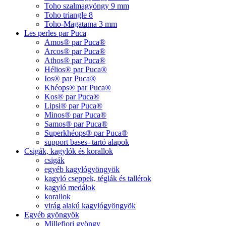
Toho szalmagyöngy 9 mm
Toho triangle 8
Toho-Magatama 3 mm
Les perles par Puca
Amos® par Puca®
Arcos® par Puca®
Athos® par Puca®
Hélios® par Puca®
Ios® par Puca®
Khéops® par Puca®
Kos® par Puca®
Lipsi® par Puca®
Minos® par Puca®
Samos® par Puca®
Superkhéops® par Puca®
support bases- tartó alapok
Csigák, kagylók és korallok
csigák
egyéb kagylógyöngyök
kagyló cseppek, téglák és tallérok
kagyló medálok
korallok
virág alakú kagylógyöngyök
Egyéb gyöngyök
Millefiori gyöngy