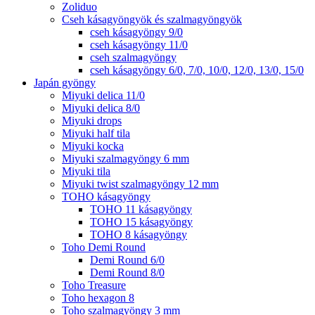
Zoliduo
Cseh kásagyöngyök és szalmagyöngyök
cseh kásagyöngy 9/0
cseh kásagyöngy 11/0
cseh szalmagyöngy
cseh kásagyöngy 6/0, 7/0, 10/0, 12/0, 13/0, 15/0
Japán gyöngy
Miyuki delica 11/0
Miyuki delica 8/0
Miyuki drops
Miyuki half tila
Miyuki kocka
Miyuki szalmagyöngy 6 mm
Miyuki tila
Miyuki twist szalmagyöngy 12 mm
TOHO kásagyöngy
TOHO 11 kásagyöngy
TOHO 15 kásagyöngy
TOHO 8 kásagyöngy
Toho Demi Round
Demi Round 6/0
Demi Round 8/0
Toho Treasure
Toho hexagon 8
Toho szalmagyöngy 3 mm