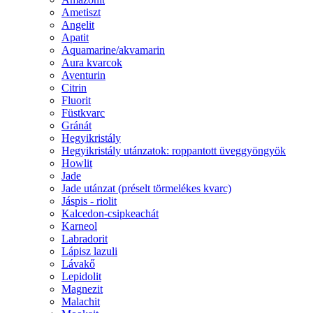
Ametiszt
Angelit
Apatit
Aquamarine/akvamarin
Aura kvarcok
Aventurin
Citrin
Fluorit
Füstkvarc
Gránát
Hegyikristály
Hegyikristály utánzatok: roppantott üveggyöngyök
Howlit
Jade
Jade utánzat (préselt törmelékes kvarc)
Jáspis - riolit
Kalcedon-csipkeachát
Karneol
Labradorit
Lápisz lazuli
Lávakő
Lepidolit
Magnezit
Malachit