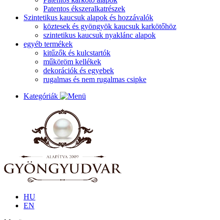
Patentos ékszeralkatrészek
Szintetikus kaucsuk alapok és hozzávalók
köztesek és gyöngyök kaucsuk karkötőhöz
szintetikus kaucsuk nyaklánc alapok
egyéb termékek
kitűzők és kulcstartók
műköröm kellékek
dekorációk és egyebek
rugalmas és nem rugalmas csipke
Kategóriák
HU
EN