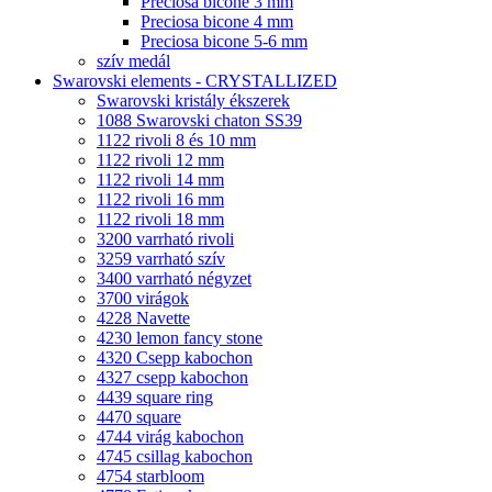
Preciosa bicone 3 mm
Preciosa bicone 4 mm
Preciosa bicone 5-6 mm
szív medál
Swarovski elements - CRYSTALLIZED
Swarovski kristály ékszerek
1088 Swarovski chaton SS39
1122 rivoli 8 és 10 mm
1122 rivoli 12 mm
1122 rivoli 14 mm
1122 rivoli 16 mm
1122 rivoli 18 mm
3200 varrható rivoli
3259 varrható szív
3400 varrható négyzet
3700 virágok
4228 Navette
4230 lemon fancy stone
4320 Csepp kabochon
4327 csepp kabochon
4439 square ring
4470 square
4744 virág kabochon
4745 csillag kabochon
4754 starbloom