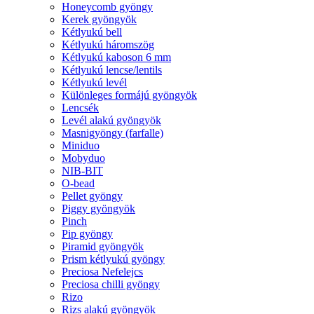
Honeycomb gyöngy
Kerek gyöngyök
Kétlyukú bell
Kétlyukú háromszög
Kétlyukú kaboson 6 mm
Kétlyukú lencse/lentils
Kétlyukú levél
Különleges formájú gyöngyök
Lencsék
Levél alakú gyöngyök
Masnigyöngy (farfalle)
Miniduo
Mobyduo
NIB-BIT
O-bead
Pellet gyöngy
Piggy gyöngyök
Pinch
Pip gyöngy
Piramid gyöngyök
Prism kétlyukú gyöngy
Preciosa Nefelejcs
Preciosa chilli gyöngy
Rizo
Rizs alakú gyöngyök