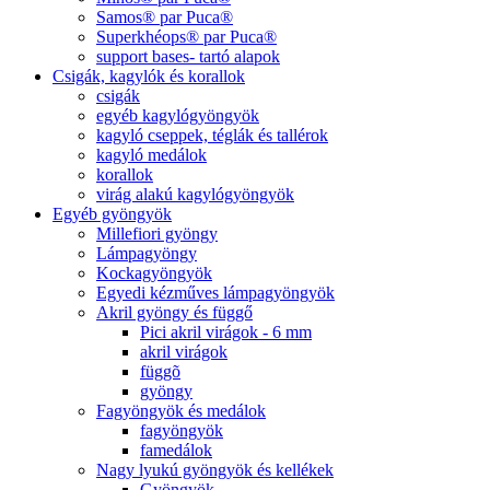
Samos® par Puca®
Superkhéops® par Puca®
support bases- tartó alapok
Csigák, kagylók és korallok
csigák
egyéb kagylógyöngyök
kagyló cseppek, téglák és tallérok
kagyló medálok
korallok
virág alakú kagylógyöngyök
Egyéb gyöngyök
Millefiori gyöngy
Lámpagyöngy
Kockagyöngyök
Egyedi kézműves lámpagyöngyök
Akril gyöngy és függő
Pici akril virágok - 6 mm
akril virágok
függõ
gyöngy
Fagyöngyök és medálok
fagyöngyök
famedálok
Nagy lyukú gyöngyök és kellékek
Gyöngyök