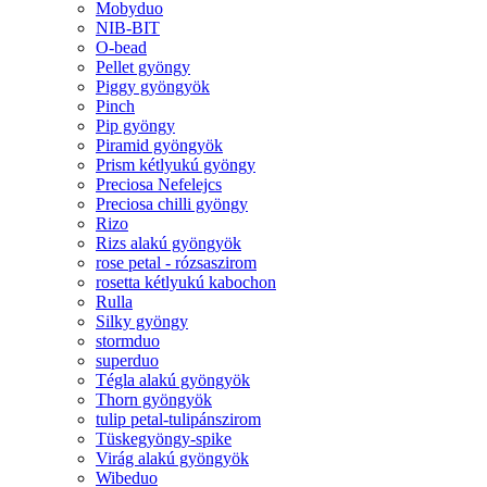
Mobyduo
NIB-BIT
O-bead
Pellet gyöngy
Piggy gyöngyök
Pinch
Pip gyöngy
Piramid gyöngyök
Prism kétlyukú gyöngy
Preciosa Nefelejcs
Preciosa chilli gyöngy
Rizo
Rizs alakú gyöngyök
rose petal - rózsaszirom
rosetta kétlyukú kabochon
Rulla
Silky gyöngy
stormduo
superduo
Tégla alakú gyöngyök
Thorn gyöngyök
tulip petal-tulipánszirom
Tüskegyöngy-spike
Virág alakú gyöngyök
Wibeduo