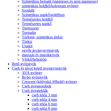
Szintetikus hematit (mágneses és nem mágneses)
szintetikus holdkő/hologram gyöngy
Szodalit
Szintetikus napkő/goldfluss
Természetes holdkő
Természetes napkő
Tigrisszem
Turmalin
Türkinit, szintetikus türkiz
Türkiz
Unakit
egyéb ásványgyöngyök
masszás és marokkövek
Vérkő/heliotróp
Betű gyöngyök
Cseh és távol keleti üveggyöngyök
AVA gyöngy
Bi-bo gyöngyök
Crescent (kétlyukú félhold) gyöngy
Cseh üveggombok
Cseh üvegteklák
cseh tekla 3 mm
cseh tekla 4 mm
cseh tekla 6 mm
cseh tekla 8 mm