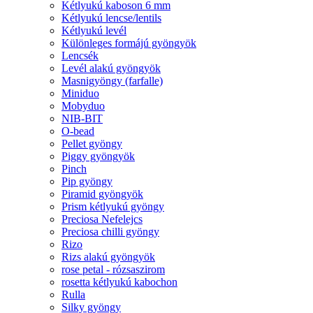
Kétlyukú kaboson 6 mm
Kétlyukú lencse/lentils
Kétlyukú levél
Különleges formájú gyöngyök
Lencsék
Levél alakú gyöngyök
Masnigyöngy (farfalle)
Miniduo
Mobyduo
NIB-BIT
O-bead
Pellet gyöngy
Piggy gyöngyök
Pinch
Pip gyöngy
Piramid gyöngyök
Prism kétlyukú gyöngy
Preciosa Nefelejcs
Preciosa chilli gyöngy
Rizo
Rizs alakú gyöngyök
rose petal - rózsaszirom
rosetta kétlyukú kabochon
Rulla
Silky gyöngy