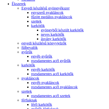
Ékszerek
Egyedi készítésû gyöngyékszer
egyszerű nyakláncok
fűzött medálos nyakláncok
szettek
karkötõk
gyöngyből készült karkötők
neves karkötők
ásvány karkötők
egyedi készítésű könyvjelzők
fülbevalók
gyűrűk
egyéb gyűrűk
rozsdamentes acél gyűrűk
karkötők
egyéb karkötők
rozsdamentes acél karkötők
nyakláncok
egyéb nyakláncok
rozsdamentes acél nyakláncok
szettek
rozsdamentes acél szettek
férfiaknak
férfi karkötők
gyűrűk férfiaknak