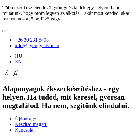
Több ezer készleten lévő gyöngy és kellék egy helyen. Utat
mutatunk, hogy öröm legyen az alkotás – akár most kezded, akár
már rutinos gyöngyfűző vagy.
+36 30 231 5498
info@gyongyudvar.hu
HU
EN
Alapanyagok ékszerkészítéshez - egy
helyen. Ha tudod, mit keresel, gyorsan
megtalálod. Ha nem, segítünk elindulni.
Újdonságok
Készítsd magad!
Kapcsolat