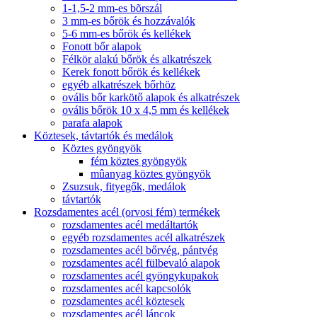
1-1,5-2 mm-es bõrszál
3 mm-es bőrök és hozzávalók
5-6 mm-es bőrök és kellékek
Fonott bőr alapok
Félkör alakú bőrök és alkatrészek
Kerek fonott bőrök és kellékek
egyéb alkatrészek bőrhöz
ovális bőr karkötő alapok és alkatrészek
ovális bőrök 10 x 4,5 mm és kellékek
parafa alapok
Köztesek, távtartók és medálok
Köztes gyöngyök
fém köztes gyöngyök
mûanyag köztes gyöngyök
Zsuzsuk, fityegők, medálok
távtartók
Rozsdamentes acél (orvosi fém) termékek
rozsdamentes acél medáltartók
egyéb rozsdamentes acél alkatrészek
rozsdamentes acél bőrvég, pántvég
rozsdamentes acél fülbevaló alapok
rozsdamentes acél gyöngykupakok
rozsdamentes acél kapcsolók
rozsdamentes acél köztesek
rozsdamentes acél láncok