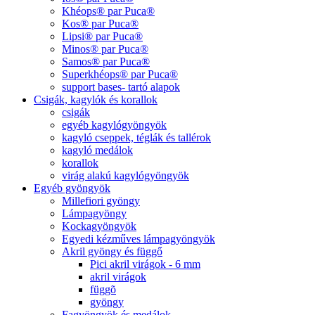
Khéops® par Puca®
Kos® par Puca®
Lipsi® par Puca®
Minos® par Puca®
Samos® par Puca®
Superkhéops® par Puca®
support bases- tartó alapok
Csigák, kagylók és korallok
csigák
egyéb kagylógyöngyök
kagyló cseppek, téglák és tallérok
kagyló medálok
korallok
virág alakú kagylógyöngyök
Egyéb gyöngyök
Millefiori gyöngy
Lámpagyöngy
Kockagyöngyök
Egyedi kézműves lámpagyöngyök
Akril gyöngy és függő
Pici akril virágok - 6 mm
akril virágok
függõ
gyöngy
Fagyöngyök és medálok