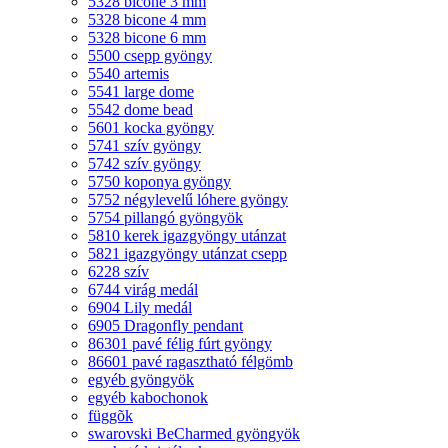
5328 bicone 3 mm
5328 bicone 4 mm
5328 bicone 6 mm
5500 csepp gyöngy
5540 artemis
5541 large dome
5542 dome bead
5601 kocka gyöngy
5741 szív gyöngy
5742 szív gyöngy
5750 koponya gyöngy
5752 négylevelű lóhere gyöngy
5754 pillangó gyöngyök
5810 kerek igazgyöngy utánzat
5821 igazgyöngy utánzat csepp
6228 szív
6744 virág medál
6904 Lily medál
6905 Dragonfly pendant
86301 pavé félig fúrt gyöngy
86601 pavé ragasztható félgömb
egyéb gyöngyök
egyéb kabochonok
függõk
swarovski BeCharmed gyöngyök