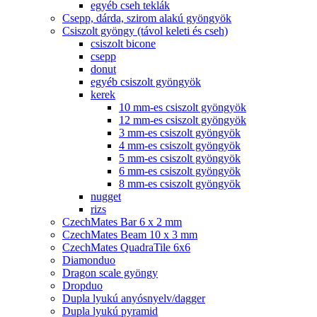
egyéb cseh teklák
Csepp, dárda, szirom alakú gyöngyök
Csiszolt gyöngy (távol keleti és cseh)
csiszolt bicone
csepp
donut
egyéb csiszolt gyöngyök
kerek
10 mm-es csiszolt gyöngyök
12 mm-es csiszolt gyöngyök
3 mm-es csiszolt gyöngyök
4 mm-es csiszolt gyöngyök
5 mm-es csiszolt gyöngyök
6 mm-es csiszolt gyöngyök
8 mm-es csiszolt gyöngyök
nugget
rizs
CzechMates Bar 6 x 2 mm
CzechMates Beam 10 x 3 mm
CzechMates QuadraTile 6x6
Diamonduo
Dragon scale gyöngy
Dropduo
Dupla lyukú anyósnyelv/dagger
Dupla lyukú pyramid