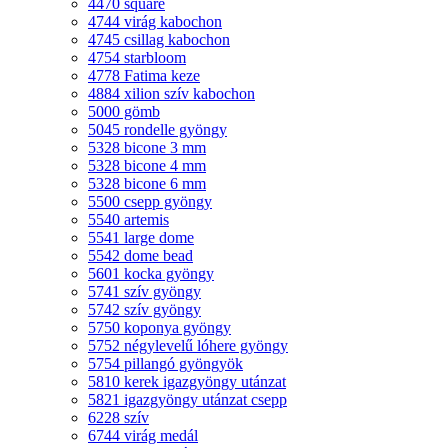
4470 square
4744 virág kabochon
4745 csillag kabochon
4754 starbloom
4778 Fatima keze
4884 xilion szív kabochon
5000 gömb
5045 rondelle gyöngy
5328 bicone 3 mm
5328 bicone 4 mm
5328 bicone 6 mm
5500 csepp gyöngy
5540 artemis
5541 large dome
5542 dome bead
5601 kocka gyöngy
5741 szív gyöngy
5742 szív gyöngy
5750 koponya gyöngy
5752 négylevelű lóhere gyöngy
5754 pillangó gyöngyök
5810 kerek igazgyöngy utánzat
5821 igazgyöngy utánzat csepp
6228 szív
6744 virág medál