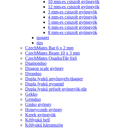
10 mm-es csiszolt gyöngyök
12 mm-es csiszolt gyöngyök
3 mm-es csiszolt gyöngyök
4 mm-es csiszolt gyöngyök
5 mm-es csiszolt gyöngyök
6 mm-es csiszolt gyöngyök
8 mm-es csiszolt gyöngyök
nugget
rizs
CzechMates Bar 6 x 2 mm
CzechMates Beam 10 x 3 mm
CzechMates QuadraTile 6x6
Diamonduo
Dragon scale gyöngy
Dropduo
Dupla lyukú anyósnyelv/dagger
Dupla lyukú pyramid
Dupla lyukú préselt gyöngyök-tile
Gekko
Gemduo
Ginko gyöngy
Honeycomb gyöngy
Kerek gyöngyök
Kétlyukú bell
Kétlyukú háromszög