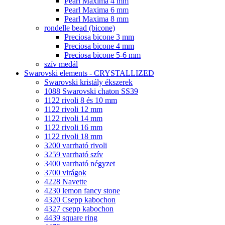
Pearl Maxima 4 mm
Pearl Maxima 6 mm
Pearl Maxima 8 mm
rondelle bead (bicone)
Preciosa bicone 3 mm
Preciosa bicone 4 mm
Preciosa bicone 5-6 mm
szív medál
Swarovski elements - CRYSTALLIZED
Swarovski kristály ékszerek
1088 Swarovski chaton SS39
1122 rivoli 8 és 10 mm
1122 rivoli 12 mm
1122 rivoli 14 mm
1122 rivoli 16 mm
1122 rivoli 18 mm
3200 varrható rivoli
3259 varrható szív
3400 varrható négyzet
3700 virágok
4228 Navette
4230 lemon fancy stone
4320 Csepp kabochon
4327 csepp kabochon
4439 square ring