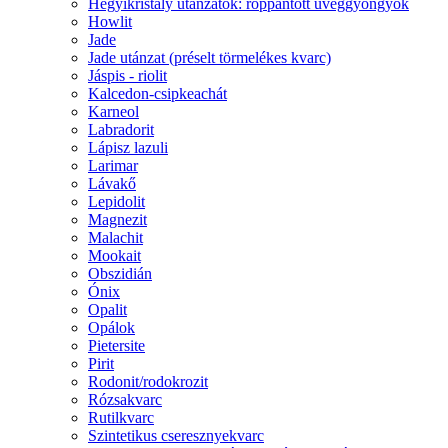
Hegyikristály utánzatok: roppantott üveggyöngyök
Howlit
Jade
Jade utánzat (préselt törmelékes kvarc)
Jáspis - riolit
Kalcedon-csipkeachát
Karneol
Labradorit
Lápisz lazuli
Larimar
Lávakő
Lepidolit
Magnezit
Malachit
Mookait
Obszidián
Ónix
Opalit
Opálok
Pietersite
Pirit
Rodonit/rodokrozit
Rózsakvarc
Rutilkvarc
Szintetikus cseresznyekvarc