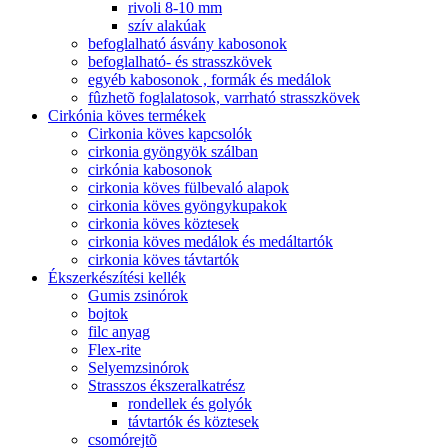
rivoli 8-10 mm
szív alakúak
befoglalható ásvány kabosonok
befoglalható- és strasszkövek
egyéb kabosonok , formák és medálok
fûzhetõ foglalatosok, varrható strasszkövek
Cirkónia köves termékek
Cirkonia köves kapcsolók
cirkonia gyöngyök szálban
cirkónia kabosonok
cirkonia köves fülbevaló alapok
cirkonia köves gyöngykupakok
cirkonia köves köztesek
cirkonia köves medálok és medáltartók
cirkonia köves távtartók
Ékszerkészítési kellék
Gumis zsinórok
bojtok
filc anyag
Flex-rite
Selyemzsinórok
Strasszos ékszeralkatrész
rondellek és golyók
távtartók és köztesek
csomórejtõ