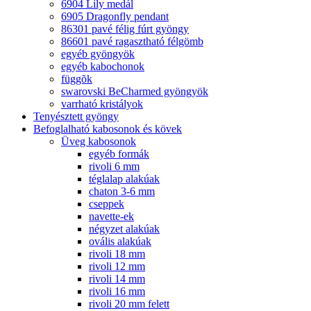
6904 Lily medál
6905 Dragonfly pendant
86301 pavé félig fúrt gyöngy
86601 pavé ragasztható félgömb
egyéb gyöngyök
egyéb kabochonok
függõk
swarovski BeCharmed gyöngyök
varrható kristályok
Tenyésztett gyöngy
Befoglalható kabosonok és kövek
Üveg kabosonok
egyéb formák
rivoli 6 mm
téglalap alakúak
chaton 3-6 mm
cseppek
navette-ek
négyzet alakúak
ovális alakúak
rivoli 18 mm
rivoli 12 mm
rivoli 14 mm
rivoli 16 mm
rivoli 20 mm felett