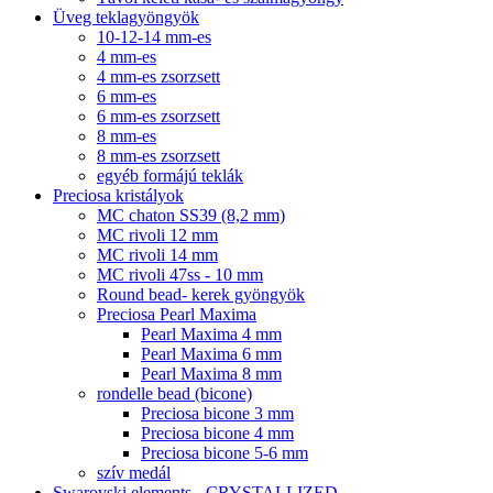
Üveg teklagyöngyök
10-12-14 mm-es
4 mm-es
4 mm-es zsorzsett
6 mm-es
6 mm-es zsorzsett
8 mm-es
8 mm-es zsorzsett
egyéb formájú teklák
Preciosa kristályok
MC chaton SS39 (8,2 mm)
MC rivoli 12 mm
MC rivoli 14 mm
MC rivoli 47ss - 10 mm
Round bead- kerek gyöngyök
Preciosa Pearl Maxima
Pearl Maxima 4 mm
Pearl Maxima 6 mm
Pearl Maxima 8 mm
rondelle bead (bicone)
Preciosa bicone 3 mm
Preciosa bicone 4 mm
Preciosa bicone 5-6 mm
szív medál
Swarovski elements - CRYSTALLIZED