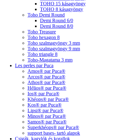
TOHO 15 kásagyöngy
TOHO 8 kásagyöngy
Toho Demi Round
Demi Round 6/0
Demi Round 8/0
Toho Treasure
Toho hexagon 8
Toho szalmagyöngy 3 mm
Toho szalmagyöngy 9 mm
Toho triangle 8
Toho-Magatama 3 mm
Les perles par Puca
Amos® par Puca®
Arcos® par Puca®
Athos® par Puca®
Hélios® par Puca®
Ios® par Puca®
Khéops® par Puca®
Kos® par Puca®
Lipsi® par Puca®
Minos® par Puca®
Samos® par Puca®
Superkhéops® par Puca®
support bases- tartó alapok
Csigák, kagylók és korallok