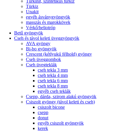
Türkinit, szintetikus türkiz
Türkiz
Unakit
egyéb ásványgyöngyök
masszás és marokkövek
Vérkő/heliotróp
Betű gyöngyök
Cseh és távol keleti üveggyöngyök
AVA gyöngy
Bi-bo gyöngyök
Crescent (kétlyukú félhold) gyöngy
Cseh üveggombok
Cseh üvegteklák
cseh tekla 3 mm
cseh tekla 4 mm
cseh tekla 6 mm
cseh tekla 8 mm
egyéb cseh teklák
Csepp, dárda, szirom alakú gyöngyök
Csiszolt gyöngy (távol keleti és cseh)
csiszolt bicone
csepp
donut
egyéb csiszolt gyöngyök
kerek