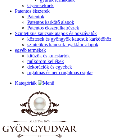
Gyerekeknek
Patentos ékszerek
Patentok
Patentos karkötő alapok
Patentos ékszeralkatrészek
Szintetikus kaucsuk alapok és hozzávalók
köztesek és gyöngyök kaucsuk karkötőhöz
szintetikus kaucsuk nyaklánc alapok
egyéb termékek
kitűzők és kulcstartók
műköröm kellékek
dekorációk és egyebek
rugalmas és nem rugalmas csipke
Kategóriák