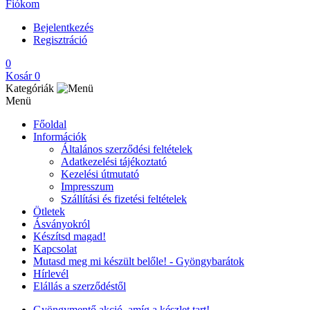
Fiókom
Bejelentkezés
Regisztráció
0
Kosár
0
Kategóriák
Menü
Főoldal
Információk
Általános szerződési feltételek
Adatkezelési tájékoztató
Kezelési útmutató
Impresszum
Szállítási és fizetési feltételek
Ötletek
Ásványokról
Készítsd magad!
Kapcsolat
Mutasd meg mi készült belőle! - Gyöngybarátok
Hírlevél
Elállás a szerződéstől
Gyöngymentő akció, amíg a készlet tart!