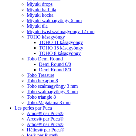
Miyuki drops
Miyuki half tila
Miyuki kocka
Miyuki szalmagyöngy 6 mm
Miyuki tila
Miyuki twist szalmagyöngy 12 mm
TOHO kásagyöngy
TOHO 11 kásagyöngy
TOHO 15 kásagyöngy
TOHO 8 kásagyöngy
Toho Demi Round
Demi Round 6/0
Demi Round 8/0
Toho Treasure
Toho hexagon 8
Toho szalmagyöngy 3 mm
Toho szalmagyöngy 9 mm
Toho triangle 8
Toho-Magatama 3 mm
Les perles par Puca
Amos® par Puca®
Arcos® par Puca®
Athos® par Puca®
Hélios® par Puca®
Ios® par Puca®