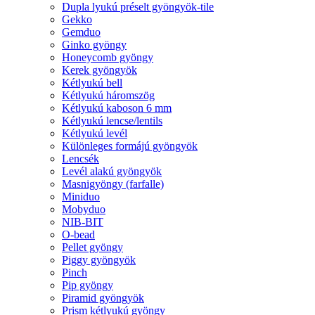
Dupla lyukú préselt gyöngyök-tile
Gekko
Gemduo
Ginko gyöngy
Honeycomb gyöngy
Kerek gyöngyök
Kétlyukú bell
Kétlyukú háromszög
Kétlyukú kaboson 6 mm
Kétlyukú lencse/lentils
Kétlyukú levél
Különleges formájú gyöngyök
Lencsék
Levél alakú gyöngyök
Masnigyöngy (farfalle)
Miniduo
Mobyduo
NIB-BIT
O-bead
Pellet gyöngy
Piggy gyöngyök
Pinch
Pip gyöngy
Piramid gyöngyök
Prism kétlyukú gyöngy