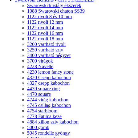
Swarovski kristály ékszerek
1088 Swarovski chaton SS39
1122 rivoli 8 és 10 mm
1122 rivoli 12 mm
1122 rivoli 14 mm
1122 rivoli 16 mm
1122 rivoli 18 mm
3200 varrható rivoli
3259 varrható szív
3400 varrható négyzet
3700 virágok
4228 Navette
4230 lemon fancy stone
4320 Csepp kabochon
4327 csepp kabochon
4439 square ring
4470 square
4744 virág kabochon
4745 csillag kabochon
4754 starbloom
4778 Fatima keze
4884 xilion szív kabochon
5000 gömb
5045 rondelle gyöngy