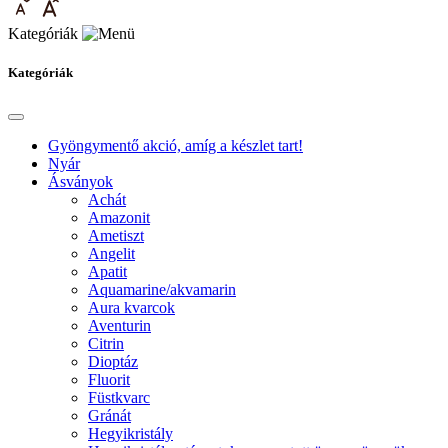
Kategóriák
Kategóriák
Gyöngymentő akció, amíg a készlet tart!
Nyár
Ásványok
Achát
Amazonit
Ametiszt
Angelit
Apatit
Aquamarine/akvamarin
Aura kvarcok
Aventurin
Citrin
Dioptáz
Fluorit
Füstkvarc
Gránát
Hegyikristály