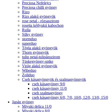
Preciosa Nefelejcs
Preciosa chilli gyöngy
Rizo
Rizs alakú gyöngyök
rose petal - rózsaszirom
rosetta kétlyukú kabochon
Rulla
Silky gyöngy
stormduo
superduo
Tégla alakú gyöngyök
Thorn gyöngyök
tulip petal-tulipánszirom
Tüskegyöngy-spike
Virág alakú gyöngyök
Wibeduo
Zoliduo
Cseh kásagyöngyök és szalmagyöngyök
cseh kásagyöngy 9/0
cseh kásagyöngy 11/0
cseh szalmagyöngy
cseh kásagyöngy 6/0, 7/0, 10/0, 12/0, 13/0, 15/0
Japán gyöngy
Miyuki delica 11/0
Miyuki delica 8/0