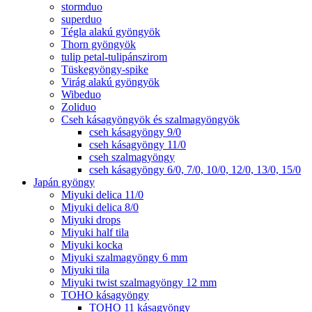
stormduo
superduo
Tégla alakú gyöngyök
Thorn gyöngyök
tulip petal-tulipánszirom
Tüskegyöngy-spike
Virág alakú gyöngyök
Wibeduo
Zoliduo
Cseh kásagyöngyök és szalmagyöngyök
cseh kásagyöngy 9/0
cseh kásagyöngy 11/0
cseh szalmagyöngy
cseh kásagyöngy 6/0, 7/0, 10/0, 12/0, 13/0, 15/0
Japán gyöngy
Miyuki delica 11/0
Miyuki delica 8/0
Miyuki drops
Miyuki half tila
Miyuki kocka
Miyuki szalmagyöngy 6 mm
Miyuki tila
Miyuki twist szalmagyöngy 12 mm
TOHO kásagyöngy
TOHO 11 kásagyöngy