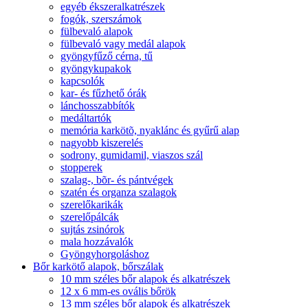
egyéb ékszeralkatrészek
fogók, szerszámok
fülbevaló alapok
fülbevaló vagy medál alapok
gyöngyfűző cérna, tű
gyöngykupakok
kapcsolók
kar- és fűzhető órák
lánchosszabbítók
medáltartók
memória karkötõ, nyaklánc és gyűrű alap
nagyobb kiszerelés
sodrony, gumidamil, viaszos szál
stopperek
szalag-, bõr- és pántvégek
szatén és organza szalagok
szerelőkarikák
szerelőpálcák
sujtás zsinórok
mala hozzávalók
Gyöngyhorgoláshoz
Bőr karkötő alapok, bőrszálak
10 mm széles bőr alapok és alkatrészek
12 x 6 mm-es ovális bőrök
13 mm széles bőr alapok és alkatrészek