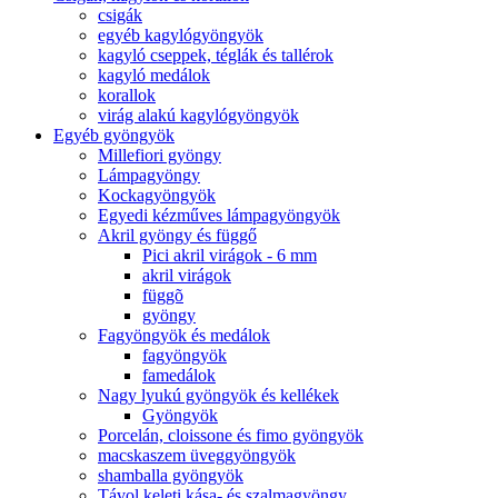
csigák
egyéb kagylógyöngyök
kagyló cseppek, téglák és tallérok
kagyló medálok
korallok
virág alakú kagylógyöngyök
Egyéb gyöngyök
Millefiori gyöngy
Lámpagyöngy
Kockagyöngyök
Egyedi kézműves lámpagyöngyök
Akril gyöngy és függő
Pici akril virágok - 6 mm
akril virágok
függõ
gyöngy
Fagyöngyök és medálok
fagyöngyök
famedálok
Nagy lyukú gyöngyök és kellékek
Gyöngyök
Porcelán, cloissone és fimo gyöngyök
macskaszem üveggyöngyök
shamballa gyöngyök
Távol keleti kása- és szalmagyöngy