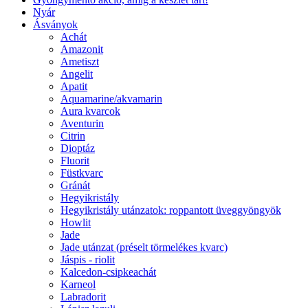
Nyár
Ásványok
Achát
Amazonit
Ametiszt
Angelit
Apatit
Aquamarine/akvamarin
Aura kvarcok
Aventurin
Citrin
Dioptáz
Fluorit
Füstkvarc
Gránát
Hegyikristály
Hegyikristály utánzatok: roppantott üveggyöngyök
Howlit
Jade
Jade utánzat (préselt törmelékes kvarc)
Jáspis - riolit
Kalcedon-csipkeachát
Karneol
Labradorit