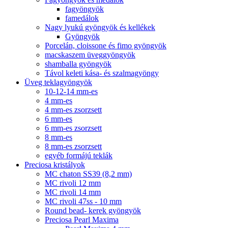
fagyöngyök
famedálok
Nagy lyukú gyöngyök és kellékek
Gyöngyök
Porcelán, cloissone és fimo gyöngyök
macskaszem üveggyöngyök
shamballa gyöngyök
Távol keleti kása- és szalmagyöngy
Üveg teklagyöngyök
10-12-14 mm-es
4 mm-es
4 mm-es zsorzsett
6 mm-es
6 mm-es zsorzsett
8 mm-es
8 mm-es zsorzsett
egyéb formájú teklák
Preciosa kristályok
MC chaton SS39 (8,2 mm)
MC rivoli 12 mm
MC rivoli 14 mm
MC rivoli 47ss - 10 mm
Round bead- kerek gyöngyök
Preciosa Pearl Maxima