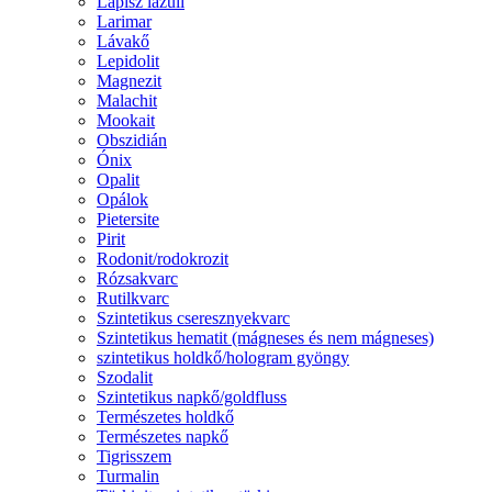
Lápisz lazuli
Larimar
Lávakő
Lepidolit
Magnezit
Malachit
Mookait
Obszidián
Ónix
Opalit
Opálok
Pietersite
Pirit
Rodonit/rodokrozit
Rózsakvarc
Rutilkvarc
Szintetikus cseresznyekvarc
Szintetikus hematit (mágneses és nem mágneses)
szintetikus holdkő/hologram gyöngy
Szodalit
Szintetikus napkő/goldfluss
Természetes holdkő
Természetes napkő
Tigrisszem
Turmalin