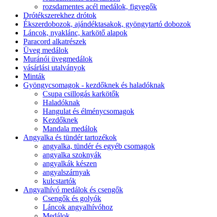
rozsdamentes acél medálok, figyegők
Drótékszerekhez drótok
Ékszerdobozok, ajándéktasakok, gyöngytartó dobozok
Láncok, nyaklánc, karkötő alapok
Paracord alkatrészek
Üveg medálok
Muránói üvegmedálok
vásárlási utalványok
Minták
Gyöngycsomagok - kezdőknek és haladóknak
Csupa csillogás karkötők
Haladóknak
Hangulat és élménycsomagok
Kezdőknek
Mandala medálok
Angyalka és tündér tartozékok
angyalka, tündér és egyéb csomagok
angyalka szoknyák
angyalkák készen
angyalszárnyak
kulcstartók
Angyalhívó medálok és csengők
Csengők és golyók
Láncok angyalhívóhoz
Medálok