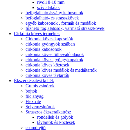
rivoli 8-10 mm
szív alakúak
befoglalható ásvány kabosonok
befoglalható- és strasszkövek
egyéb kabosonok , formák és medálok
fûzhetõ foglalatosok, varrható strasszkövek
Cirkónia köves termékek
Cirkonia köves kapcsolók
cirkonia gyöngyök szálban
cirkónia kabosonok
cirkonia köves fülbevaló alapok
cirkonia köves gyöngykupakok
cirkonia köves köztesek
cirkonia köves medálok és medáltartók
cirkonia köves távtartók
Ékszerkészítési kellék
Gumis zsinórok
bojtok
filc anyag
Flex-rite
Selyemzsinórok
Strasszos ékszeralkatrész
rondellek és golyók
távtartók és köztesek
csomórejtõ