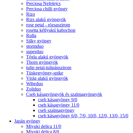
Preciosa Nefelejcs
Preciosa chilli gyöngy
Rizo
Rizs alakú gyöngyök
rose petal - rózsaszirom
rosetta kétlyukú kabochon
Rulla
Silky gyöngy
stormduo
superduo
Tégla alakú gyöngyök
Thorn gyöngyök
tulip petal-tulipánszirom
Tüskegyöngy-spike
Virág alakú gyöngyök
Wibeduo
Zoliduo
Cseh kásagyöngyök és szalmagyöngyök
cseh kásagyöngy 9/0
cseh kásagyöngy 11/0
cseh szalmagyöngy
cseh kásagyöngy 6/0, 7/0, 10/0, 12/0, 13/0, 15/0
Japán gyöngy
Miyuki delica 11/0
Miyuki delica 8/0