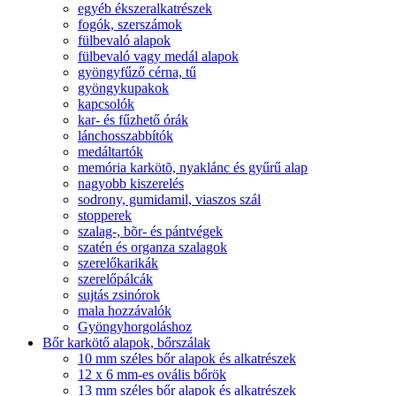
egyéb ékszeralkatrészek
fogók, szerszámok
fülbevaló alapok
fülbevaló vagy medál alapok
gyöngyfűző cérna, tű
gyöngykupakok
kapcsolók
kar- és fűzhető órák
lánchosszabbítók
medáltartók
memória karkötõ, nyaklánc és gyűrű alap
nagyobb kiszerelés
sodrony, gumidamil, viaszos szál
stopperek
szalag-, bõr- és pántvégek
szatén és organza szalagok
szerelőkarikák
szerelőpálcák
sujtás zsinórok
mala hozzávalók
Gyöngyhorgoláshoz
Bőr karkötő alapok, bőrszálak
10 mm széles bőr alapok és alkatrészek
12 x 6 mm-es ovális bőrök
13 mm széles bőr alapok és alkatrészek