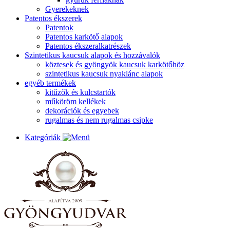
Gyerekeknek
Patentos ékszerek
Patentok
Patentos karkötő alapok
Patentos ékszeralkatrészek
Szintetikus kaucsuk alapok és hozzávalók
köztesek és gyöngyök kaucsuk karkötőhöz
szintetikus kaucsuk nyaklánc alapok
egyéb termékek
kitűzők és kulcstartók
műköröm kellékek
dekorációk és egyebek
rugalmas és nem rugalmas csipke
Kategóriák