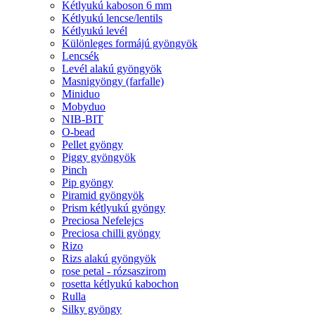
Kétlyukú kaboson 6 mm
Kétlyukú lencse/lentils
Kétlyukú levél
Különleges formájú gyöngyök
Lencsék
Levél alakú gyöngyök
Masnigyöngy (farfalle)
Miniduo
Mobyduo
NIB-BIT
O-bead
Pellet gyöngy
Piggy gyöngyök
Pinch
Pip gyöngy
Piramid gyöngyök
Prism kétlyukú gyöngy
Preciosa Nefelejcs
Preciosa chilli gyöngy
Rizo
Rizs alakú gyöngyök
rose petal - rózsaszirom
rosetta kétlyukú kabochon
Rulla
Silky gyöngy