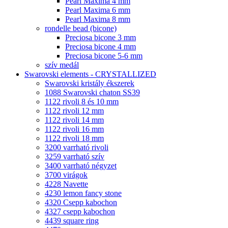
Pearl Maxima 4 mm
Pearl Maxima 6 mm
Pearl Maxima 8 mm
rondelle bead (bicone)
Preciosa bicone 3 mm
Preciosa bicone 4 mm
Preciosa bicone 5-6 mm
szív medál
Swarovski elements - CRYSTALLIZED
Swarovski kristály ékszerek
1088 Swarovski chaton SS39
1122 rivoli 8 és 10 mm
1122 rivoli 12 mm
1122 rivoli 14 mm
1122 rivoli 16 mm
1122 rivoli 18 mm
3200 varrható rivoli
3259 varrható szív
3400 varrható négyzet
3700 virágok
4228 Navette
4230 lemon fancy stone
4320 Csepp kabochon
4327 csepp kabochon
4439 square ring