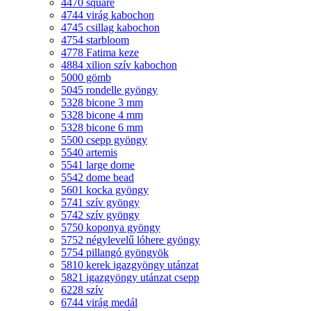
4470 square
4744 virág kabochon
4745 csillag kabochon
4754 starbloom
4778 Fatima keze
4884 xilion szív kabochon
5000 gömb
5045 rondelle gyöngy
5328 bicone 3 mm
5328 bicone 4 mm
5328 bicone 6 mm
5500 csepp gyöngy
5540 artemis
5541 large dome
5542 dome bead
5601 kocka gyöngy
5741 szív gyöngy
5742 szív gyöngy
5750 koponya gyöngy
5752 négylevelű lóhere gyöngy
5754 pillangó gyöngyök
5810 kerek igazgyöngy utánzat
5821 igazgyöngy utánzat csepp
6228 szív
6744 virág medál