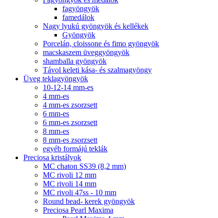
fagyöngyök
famedálok
Nagy lyukú gyöngyök és kellékek
Gyöngyök
Porcelán, cloissone és fimo gyöngyök
macskaszem üveggyöngyök
shamballa gyöngyök
Távol keleti kása- és szalmagyöngy
Üveg teklagyöngyök
10-12-14 mm-es
4 mm-es
4 mm-es zsorzsett
6 mm-es
6 mm-es zsorzsett
8 mm-es
8 mm-es zsorzsett
egyéb formájú teklák
Preciosa kristályok
MC chaton SS39 (8,2 mm)
MC rivoli 12 mm
MC rivoli 14 mm
MC rivoli 47ss - 10 mm
Round bead- kerek gyöngyök
Preciosa Pearl Maxima