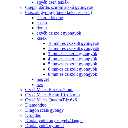
egyéb cseh teklák
Csepp, dárda, szirom alakú gyöngyök
Csiszolt gyöngy (távol keleti és cseh)
csiszolt bicone
csepp
donut
egyéb csiszolt gyöngyök
kerek
10 mm-es csiszolt gyöngyök
12 mm-es csiszolt gyöngyök
3 mm-es csiszolt gyöngyök
4 mm-es csiszolt gyöngyök
5 mm-es csiszolt gyöngyök
6 mm-es csiszolt gyöngyök
8 mm-es csiszolt gyöngyök
nugget
rizs
CzechMates Bar 6 x 2 mm
CzechMates Beam 10 x 3 mm
CzechMates QuadraTile 6x6
Diamonduo
Dragon scale gyöngy
Dropduo
Dupla lyukú anyósnyelv/dagger
Dupla lyukú pyramid