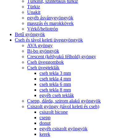
Türkinit, szintetikus türkiz
Türkiz
Unakit
egyéb ásványgyöngyök
masszás és marokkövek
Vérkő/heliotróp
Betű gyöngyök
Cseh és távol keleti üveggyöngyök
AVA gyöngy
Bi-bo gyöngyök
Crescent (kétlyukú félhold) gyöngy
Cseh üveggombok
Cseh üvegteklák
cseh tekla 3 mm
cseh tekla 4 mm
cseh tekla 6 mm
cseh tekla 8 mm
egyéb cseh teklák
Csepp, dárda, szirom alakú gyöngyök
Csiszolt gyöngy (távol keleti és cseh)
csiszolt bicone
csepp
donut
egyéb csiszolt gyöngyök
kerek