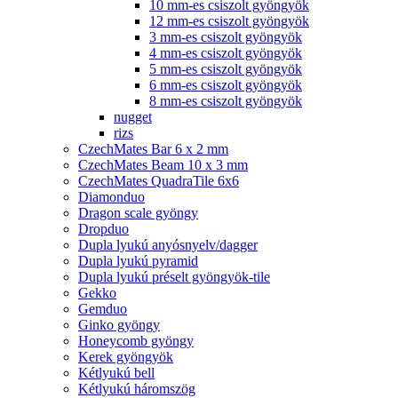
10 mm-es csiszolt gyöngyök
12 mm-es csiszolt gyöngyök
3 mm-es csiszolt gyöngyök
4 mm-es csiszolt gyöngyök
5 mm-es csiszolt gyöngyök
6 mm-es csiszolt gyöngyök
8 mm-es csiszolt gyöngyök
nugget
rizs
CzechMates Bar 6 x 2 mm
CzechMates Beam 10 x 3 mm
CzechMates QuadraTile 6x6
Diamonduo
Dragon scale gyöngy
Dropduo
Dupla lyukú anyósnyelv/dagger
Dupla lyukú pyramid
Dupla lyukú préselt gyöngyök-tile
Gekko
Gemduo
Ginko gyöngy
Honeycomb gyöngy
Kerek gyöngyök
Kétlyukú bell
Kétlyukú háromszög