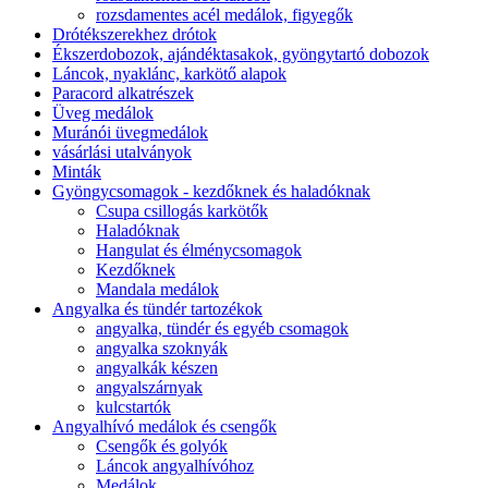
rozsdamentes acél medálok, figyegők
Drótékszerekhez drótok
Ékszerdobozok, ajándéktasakok, gyöngytartó dobozok
Láncok, nyaklánc, karkötő alapok
Paracord alkatrészek
Üveg medálok
Muránói üvegmedálok
vásárlási utalványok
Minták
Gyöngycsomagok - kezdőknek és haladóknak
Csupa csillogás karkötők
Haladóknak
Hangulat és élménycsomagok
Kezdőknek
Mandala medálok
Angyalka és tündér tartozékok
angyalka, tündér és egyéb csomagok
angyalka szoknyák
angyalkák készen
angyalszárnyak
kulcstartók
Angyalhívó medálok és csengők
Csengők és golyók
Láncok angyalhívóhoz
Medálok