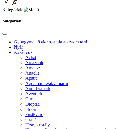
Kategóriák
Kategóriák
Gyöngymentő akció, amíg a készlet tart!
Nyár
Ásványok
Achát
Amazonit
Ametiszt
Angelit
Apatit
Aquamarine/akvamarin
Aura kvarcok
Aventurin
Citrin
Dioptáz
Fluorit
Füstkvarc
Gránát
Hegyikristály