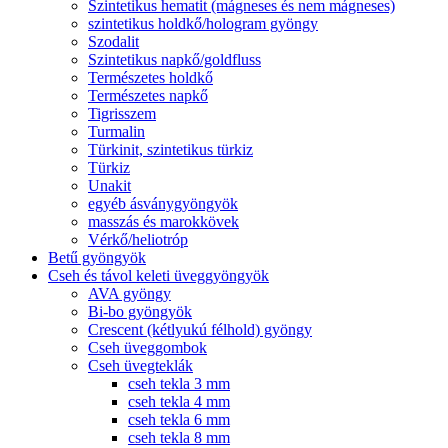
Szintetikus hematit (mágneses és nem mágneses)
szintetikus holdkő/hologram gyöngy
Szodalit
Szintetikus napkő/goldfluss
Természetes holdkő
Természetes napkő
Tigrisszem
Turmalin
Türkinit, szintetikus türkiz
Türkiz
Unakit
egyéb ásványgyöngyök
masszás és marokkövek
Vérkő/heliotróp
Betű gyöngyök
Cseh és távol keleti üveggyöngyök
AVA gyöngy
Bi-bo gyöngyök
Crescent (kétlyukú félhold) gyöngy
Cseh üveggombok
Cseh üvegteklák
cseh tekla 3 mm
cseh tekla 4 mm
cseh tekla 6 mm
cseh tekla 8 mm