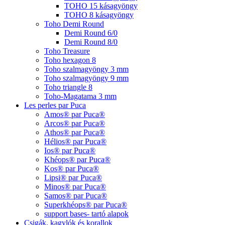
TOHO 15 kásagyöngy
TOHO 8 kásagyöngy
Toho Demi Round
Demi Round 6/0
Demi Round 8/0
Toho Treasure
Toho hexagon 8
Toho szalmagyöngy 3 mm
Toho szalmagyöngy 9 mm
Toho triangle 8
Toho-Magatama 3 mm
Les perles par Puca
Amos® par Puca®
Arcos® par Puca®
Athos® par Puca®
Hélios® par Puca®
Ios® par Puca®
Khéops® par Puca®
Kos® par Puca®
Lipsi® par Puca®
Minos® par Puca®
Samos® par Puca®
Superkhéops® par Puca®
support bases- tartó alapok
Csigák, kagylók és korallok