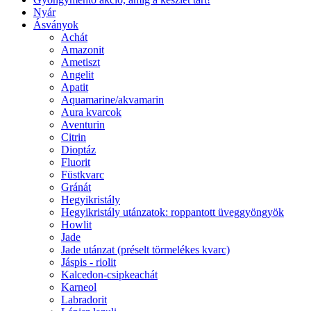
Nyár
Ásványok
Achát
Amazonit
Ametiszt
Angelit
Apatit
Aquamarine/akvamarin
Aura kvarcok
Aventurin
Citrin
Dioptáz
Fluorit
Füstkvarc
Gránát
Hegyikristály
Hegyikristály utánzatok: roppantott üveggyöngyök
Howlit
Jade
Jade utánzat (préselt törmelékes kvarc)
Jáspis - riolit
Kalcedon-csipkeachát
Karneol
Labradorit