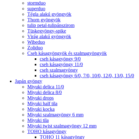
stormduo
superduo
Tégla alakú gyöngyök
Thorn gyöngyök
tulip petal-tulipánszirom
Tüskegyöngy-spike
Virág alakú gyöngyök
Wibeduo
Zoliduo
Cseh kásagyöngyök és szalmagyöngyök
cseh kásagyöngy 9/0
cseh kásagyöngy 11/0
cseh szalmagyöngy
cseh kásagyöngy 6/0, 7/0, 10/0, 12/0, 13/0, 15/0
Japán gyöngy
Miyuki delica 11/0
Miyuki delica 8/0
Miyuki drops
Miyuki half tila
Miyuki kocka
Miyuki szalmagyöngy 6 mm
Miyuki tila
Miyuki twist szalmagyöngy 12 mm
TOHO kásagyöngy
TOHO 11 kásagyöngy