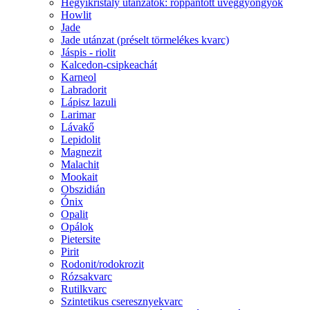
Hegyikristály utánzatok: roppantott üveggyöngyök
Howlit
Jade
Jade utánzat (préselt törmelékes kvarc)
Jáspis - riolit
Kalcedon-csipkeachát
Karneol
Labradorit
Lápisz lazuli
Larimar
Lávakő
Lepidolit
Magnezit
Malachit
Mookait
Obszidián
Ónix
Opalit
Opálok
Pietersite
Pirit
Rodonit/rodokrozit
Rózsakvarc
Rutilkvarc
Szintetikus cseresznyekvarc