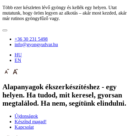
Több ezer készleten lévő gyöngy és kellék egy helyen. Utat
mutatunk, hogy öröm legyen az alkotás – akár most kezded, akár
már rutinos gyöngyfűző vagy.
+36 30 231 5498
info@gyongyudvar.hu
HU
EN
Alapanyagok ékszerkészítéshez - egy
helyen. Ha tudod, mit keresel, gyorsan
megtalálod. Ha nem, segítünk elindulni.
Újdonságok
Készítsd magad!
Kapcsolat