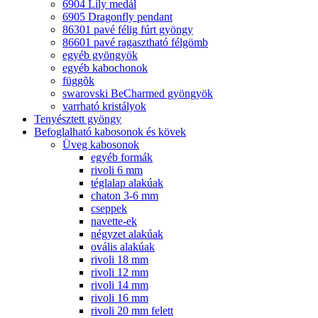
6904 Lily medál
6905 Dragonfly pendant
86301 pavé félig fúrt gyöngy
86601 pavé ragasztható félgömb
egyéb gyöngyök
egyéb kabochonok
függõk
swarovski BeCharmed gyöngyök
varrható kristályok
Tenyésztett gyöngy
Befoglalható kabosonok és kövek
Üveg kabosonok
egyéb formák
rivoli 6 mm
téglalap alakúak
chaton 3-6 mm
cseppek
navette-ek
négyzet alakúak
ovális alakúak
rivoli 18 mm
rivoli 12 mm
rivoli 14 mm
rivoli 16 mm
rivoli 20 mm felett