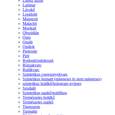
Lápisz lazuli
Larimar
Lávakő
Lepidolit
Magnezit
Malachit
Mookait
Obszidián
Ónix
Opalit
Opálok
Pietersite
Pirit
Rodonit/rodokrozit
Rózsakvarc
Rutilkvarc
Szintetikus cseresznyekvarc
Szintetikus hematit (mágneses és nem mágneses)
szintetikus holdkő/hologram gyöngy
Szodalit
Szintetikus napkő/goldfluss
Természetes holdkő
Természetes napkő
Tigrisszem
Turmalin