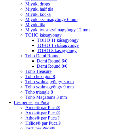
Miyuki drops
Miyuki half tila
Miyuki kocka
Miyuki szalmagyöngy 6 mm
Miyuki tila
Miyuki twist szalmagyöngy 12 mm
TOHO kásagyöngy
TOHO 11 kásagyöngy
TOHO 15 kásagyöngy
TOHO 8 kásagyöngy
Toho Demi Round
Demi Round 6/0
Demi Round 8/0
Toho Treasure
Toho hexagon 8
Toho szalmagyöngy 3 mm
Toho szalmagyöngy 9 mm
Toho triangle 8
Toho-Magatama 3 mm
Les perles par Puca
Amos® par Puca®
Arcos® par Puca®
Athos® par Puca®
Hélios® par Puca®
Ios® par Puca®