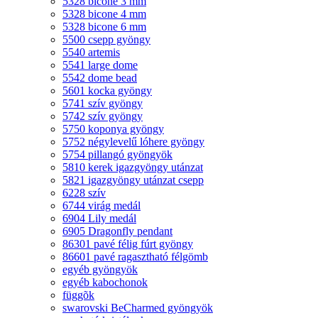
5328 bicone 3 mm
5328 bicone 4 mm
5328 bicone 6 mm
5500 csepp gyöngy
5540 artemis
5541 large dome
5542 dome bead
5601 kocka gyöngy
5741 szív gyöngy
5742 szív gyöngy
5750 koponya gyöngy
5752 négylevelű lóhere gyöngy
5754 pillangó gyöngyök
5810 kerek igazgyöngy utánzat
5821 igazgyöngy utánzat csepp
6228 szív
6744 virág medál
6904 Lily medál
6905 Dragonfly pendant
86301 pavé félig fúrt gyöngy
86601 pavé ragasztható félgömb
egyéb gyöngyök
egyéb kabochonok
függõk
swarovski BeCharmed gyöngyök