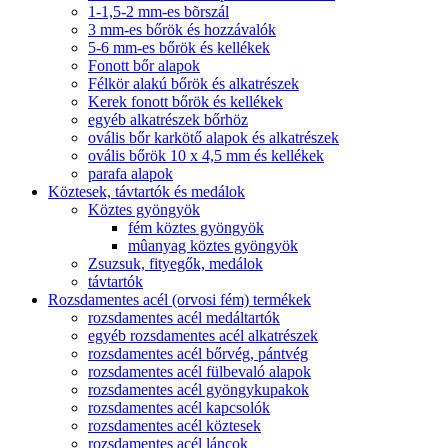
1-1,5-2 mm-es bõrszál
3 mm-es bőrök és hozzávalók
5-6 mm-es bőrök és kellékek
Fonott bőr alapok
Félkör alakú bőrök és alkatrészek
Kerek fonott bőrök és kellékek
egyéb alkatrészek bőrhöz
ovális bőr karkötő alapok és alkatrészek
ovális bőrök 10 x 4,5 mm és kellékek
parafa alapok
Köztesek, távtartók és medálok
Köztes gyöngyök
fém köztes gyöngyök
mûanyag köztes gyöngyök
Zsuzsuk, fityegők, medálok
távtartók
Rozsdamentes acél (orvosi fém) termékek
rozsdamentes acél medáltartók
egyéb rozsdamentes acél alkatrészek
rozsdamentes acél bőrvég, pántvég
rozsdamentes acél fülbevaló alapok
rozsdamentes acél gyöngykupakok
rozsdamentes acél kapcsolók
rozsdamentes acél köztesek
rozsdamentes acél láncok