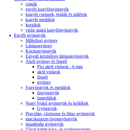
csigák
egyéb kagylógyöngyök
kagyló cseppek, téglák és tallérok
kagyló medálok
korallok
virág alakú kagylógyöngyök
Egyéb gyöngyök
Millefiori gyöngy
Lámpagyöngy
Kockagyöngyök
Egyedi kézműves lámpagyöngyök
Akril gyöngy és függő
Pici akril virágok - 6 mm
akril virágok
függõ
gyöngy
Fagyöngyök és medálok
fagyöngyök
famedálok
Nagy lyukú gyöngyök és kellékek
Gyöngyök
Porcelán, cloissone és fimo gyöngyök
macskaszem üveggyöngyök
shamballa gyöngyök
Távol keleti kása- és szalmagyöngy