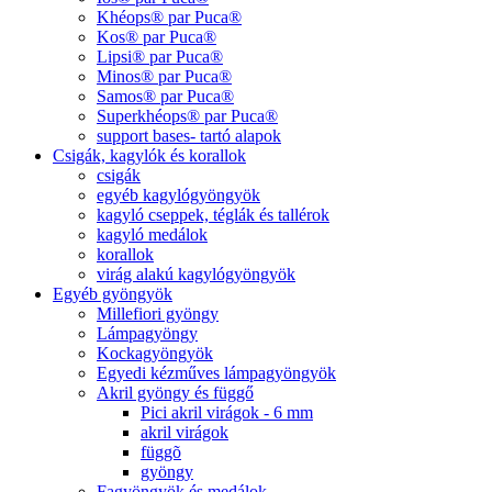
Khéops® par Puca®
Kos® par Puca®
Lipsi® par Puca®
Minos® par Puca®
Samos® par Puca®
Superkhéops® par Puca®
support bases- tartó alapok
Csigák, kagylók és korallok
csigák
egyéb kagylógyöngyök
kagyló cseppek, téglák és tallérok
kagyló medálok
korallok
virág alakú kagylógyöngyök
Egyéb gyöngyök
Millefiori gyöngy
Lámpagyöngy
Kockagyöngyök
Egyedi kézműves lámpagyöngyök
Akril gyöngy és függő
Pici akril virágok - 6 mm
akril virágok
függõ
gyöngy
Fagyöngyök és medálok