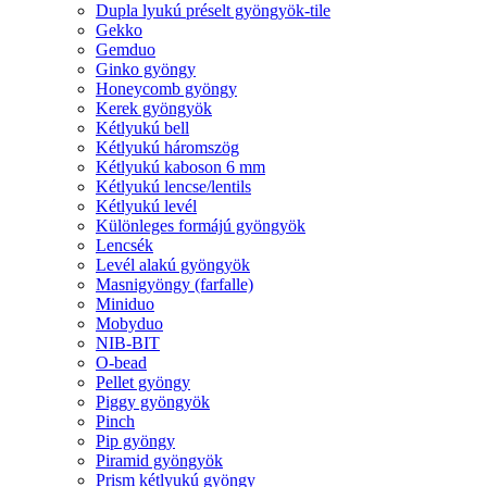
Dupla lyukú préselt gyöngyök-tile
Gekko
Gemduo
Ginko gyöngy
Honeycomb gyöngy
Kerek gyöngyök
Kétlyukú bell
Kétlyukú háromszög
Kétlyukú kaboson 6 mm
Kétlyukú lencse/lentils
Kétlyukú levél
Különleges formájú gyöngyök
Lencsék
Levél alakú gyöngyök
Masnigyöngy (farfalle)
Miniduo
Mobyduo
NIB-BIT
O-bead
Pellet gyöngy
Piggy gyöngyök
Pinch
Pip gyöngy
Piramid gyöngyök
Prism kétlyukú gyöngy