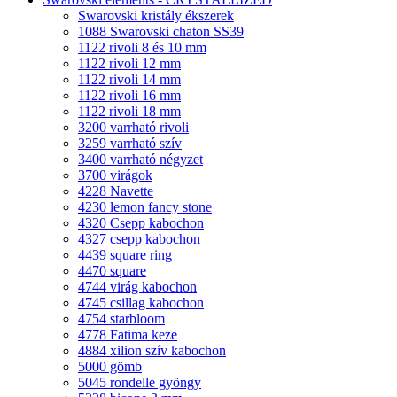
Swarovski kristály ékszerek
1088 Swarovski chaton SS39
1122 rivoli 8 és 10 mm
1122 rivoli 12 mm
1122 rivoli 14 mm
1122 rivoli 16 mm
1122 rivoli 18 mm
3200 varrható rivoli
3259 varrható szív
3400 varrható négyzet
3700 virágok
4228 Navette
4230 lemon fancy stone
4320 Csepp kabochon
4327 csepp kabochon
4439 square ring
4470 square
4744 virág kabochon
4745 csillag kabochon
4754 starbloom
4778 Fatima keze
4884 xilion szív kabochon
5000 gömb
5045 rondelle gyöngy