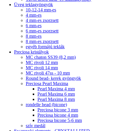
Üveg teklagyöngyök
10-12-14 mm-es
4 mm-es
4 mm-es zsorzsett
6 mm-es
6 mm-es zsorzsett
8 mm-es
8 mm-es zsorzsett
egyéb formájú teklák
Preciosa kristályok
MC chaton SS39 (8,2 mm)
MC rivoli 12 mm
MC rivoli 14 mm
MC rivoli 47ss - 10 mm
Round bead- kerek gyöngyök
Preciosa Pearl Maxima
Pearl Maxima 4 mm
Pearl Maxima 6 mm
Pearl Maxima 8 mm
rondelle bead (bicone)
Preciosa bicone 3 mm
Preciosa bicone 4 mm
Preciosa bicone 5-6 mm
szív medál
Swarovski elements - CRYSTALLIZED