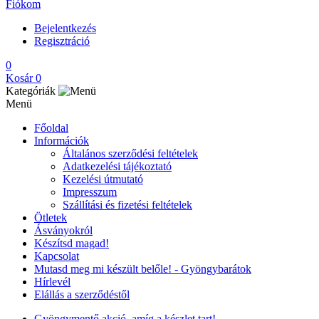
Fiókom
Bejelentkezés
Regisztráció
0
Kosár
0
Kategóriák
Menü
Főoldal
Információk
Általános szerződési feltételek
Adatkezelési tájékoztató
Kezelési útmutató
Impresszum
Szállítási és fizetési feltételek
Ötletek
Ásványokról
Készítsd magad!
Kapcsolat
Mutasd meg mi készült belőle! - Gyöngybarátok
Hírlevél
Elállás a szerződéstől
Gyöngymentő akció, amíg a készlet tart!