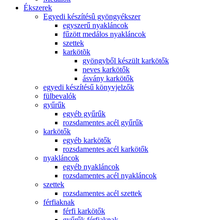
Ékszerek
Egyedi készítésû gyöngyékszer
egyszerű nyakláncok
fűzött medálos nyakláncok
szettek
karkötõk
gyöngyből készült karkötők
neves karkötők
ásvány karkötők
egyedi készítésű könyvjelzők
fülbevalók
gyűrűk
egyéb gyűrűk
rozsdamentes acél gyűrűk
karkötők
egyéb karkötők
rozsdamentes acél karkötők
nyakláncok
egyéb nyakláncok
rozsdamentes acél nyakláncok
szettek
rozsdamentes acél szettek
férfiaknak
férfi karkötők
gyűrűk férfiaknak