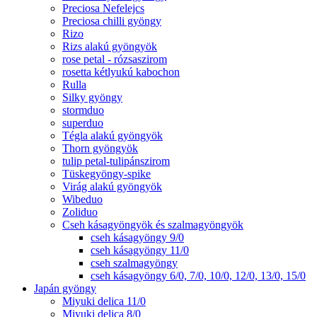
Preciosa Nefelejcs
Preciosa chilli gyöngy
Rizo
Rizs alakú gyöngyök
rose petal - rózsaszirom
rosetta kétlyukú kabochon
Rulla
Silky gyöngy
stormduo
superduo
Tégla alakú gyöngyök
Thorn gyöngyök
tulip petal-tulipánszirom
Tüskegyöngy-spike
Virág alakú gyöngyök
Wibeduo
Zoliduo
Cseh kásagyöngyök és szalmagyöngyök
cseh kásagyöngy 9/0
cseh kásagyöngy 11/0
cseh szalmagyöngy
cseh kásagyöngy 6/0, 7/0, 10/0, 12/0, 13/0, 15/0
Japán gyöngy
Miyuki delica 11/0
Miyuki delica 8/0