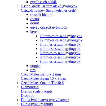
egyéb cseh teklák
Csepp, dárda, szirom alakú gyöngyök
Csiszolt gyöngy (távol keleti és cseh)
csiszolt bicone
csepp
donut
egyéb csiszolt gyöngyök
kerek
10 mm-es csiszolt gyöngyök
12 mm-es csiszolt gyöngyök
3 mm-es csiszolt gyöngyök
4 mm-es csiszolt gyöngyök
5 mm-es csiszolt gyöngyök
6 mm-es csiszolt gyöngyök
8 mm-es csiszolt gyöngyök
nugget
rizs
CzechMates Bar 6 x 2 mm
CzechMates Beam 10 x 3 mm
CzechMates QuadraTile 6x6
Diamonduo
Dragon scale gyöngy
Dropduo
Dupla lyukú anyósnyelv/dagger
Dupla lyukú pyramid