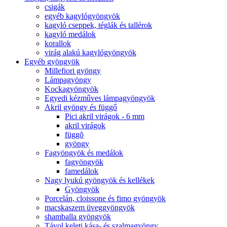
csigák
egyéb kagylógyöngyök
kagyló cseppek, téglák és tallérok
kagyló medálok
korallok
virág alakú kagylógyöngyök
Egyéb gyöngyök
Millefiori gyöngy
Lámpagyöngy
Kockagyöngyök
Egyedi kézműves lámpagyöngyök
Akril gyöngy és függő
Pici akril virágok - 6 mm
akril virágok
függõ
gyöngy
Fagyöngyök és medálok
fagyöngyök
famedálok
Nagy lyukú gyöngyök és kellékek
Gyöngyök
Porcelán, cloissone és fimo gyöngyök
macskaszem üveggyöngyök
shamballa gyöngyök
Távol keleti kása- és szalmagyöngy