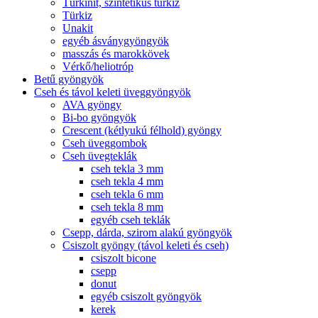
Türkinit, szintetikus türkiz
Türkiz
Unakit
egyéb ásványgyöngyök
masszás és marokkövek
Vérkő/heliotróp
Betű gyöngyök
Cseh és távol keleti üveggyöngyök
AVA gyöngy
Bi-bo gyöngyök
Crescent (kétlyukú félhold) gyöngy
Cseh üveggombok
Cseh üvegteklák
cseh tekla 3 mm
cseh tekla 4 mm
cseh tekla 6 mm
cseh tekla 8 mm
egyéb cseh teklák
Csepp, dárda, szirom alakú gyöngyök
Csiszolt gyöngy (távol keleti és cseh)
csiszolt bicone
csepp
donut
egyéb csiszolt gyöngyök
kerek