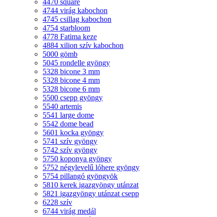
4470 square
4744 virág kabochon
4745 csillag kabochon
4754 starbloom
4778 Fatima keze
4884 xilion szív kabochon
5000 gömb
5045 rondelle gyöngy
5328 bicone 3 mm
5328 bicone 4 mm
5328 bicone 6 mm
5500 csepp gyöngy
5540 artemis
5541 large dome
5542 dome bead
5601 kocka gyöngy
5741 szív gyöngy
5742 szív gyöngy
5750 koponya gyöngy
5752 négylevelű lóhere gyöngy
5754 pillangó gyöngyök
5810 kerek igazgyöngy utánzat
5821 igazgyöngy utánzat csepp
6228 szív
6744 virág medál