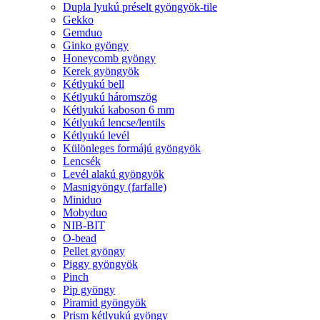
Dupla lyukú préselt gyöngyök-tile
Gekko
Gemduo
Ginko gyöngy
Honeycomb gyöngy
Kerek gyöngyök
Kétlyukú bell
Kétlyukú háromszög
Kétlyukú kaboson 6 mm
Kétlyukú lencse/lentils
Kétlyukú levél
Különleges formájú gyöngyök
Lencsék
Levél alakú gyöngyök
Masnigyöngy (farfalle)
Miniduo
Mobyduo
NIB-BIT
O-bead
Pellet gyöngy
Piggy gyöngyök
Pinch
Pip gyöngy
Piramid gyöngyök
Prism kétlyukú gyöngy