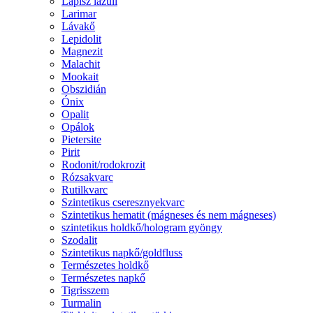
Lápisz lazuli
Larimar
Lávakő
Lepidolit
Magnezit
Malachit
Mookait
Obszidián
Ónix
Opalit
Opálok
Pietersite
Pirit
Rodonit/rodokrozit
Rózsakvarc
Rutilkvarc
Szintetikus cseresznyekvarc
Szintetikus hematit (mágneses és nem mágneses)
szintetikus holdkő/hologram gyöngy
Szodalit
Szintetikus napkő/goldfluss
Természetes holdkő
Természetes napkő
Tigrisszem
Turmalin