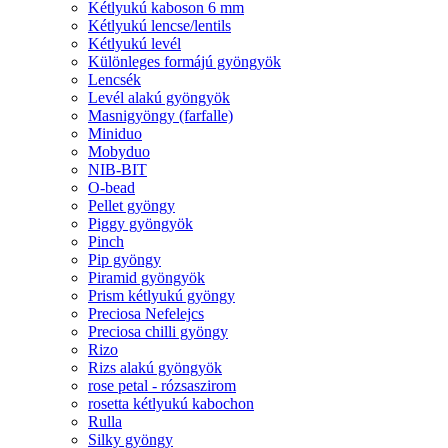
Kétlyukú kaboson 6 mm
Kétlyukú lencse/lentils
Kétlyukú levél
Különleges formájú gyöngyök
Lencsék
Levél alakú gyöngyök
Masnigyöngy (farfalle)
Miniduo
Mobyduo
NIB-BIT
O-bead
Pellet gyöngy
Piggy gyöngyök
Pinch
Pip gyöngy
Piramid gyöngyök
Prism kétlyukú gyöngy
Preciosa Nefelejcs
Preciosa chilli gyöngy
Rizo
Rizs alakú gyöngyök
rose petal - rózsaszirom
rosetta kétlyukú kabochon
Rulla
Silky gyöngy