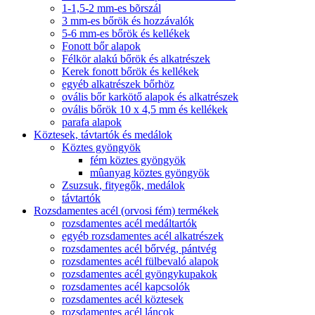
1-1,5-2 mm-es bõrszál
3 mm-es bőrök és hozzávalók
5-6 mm-es bőrök és kellékek
Fonott bőr alapok
Félkör alakú bőrök és alkatrészek
Kerek fonott bőrök és kellékek
egyéb alkatrészek bőrhöz
ovális bőr karkötő alapok és alkatrészek
ovális bőrök 10 x 4,5 mm és kellékek
parafa alapok
Köztesek, távtartók és medálok
Köztes gyöngyök
fém köztes gyöngyök
mûanyag köztes gyöngyök
Zsuzsuk, fityegők, medálok
távtartók
Rozsdamentes acél (orvosi fém) termékek
rozsdamentes acél medáltartók
egyéb rozsdamentes acél alkatrészek
rozsdamentes acél bőrvég, pántvég
rozsdamentes acél fülbevaló alapok
rozsdamentes acél gyöngykupakok
rozsdamentes acél kapcsolók
rozsdamentes acél köztesek
rozsdamentes acél láncok