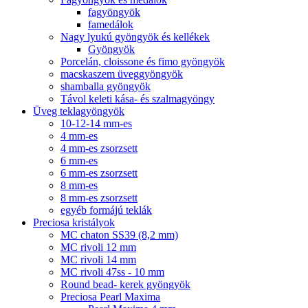
fagyöngyök
famedálok
Nagy lyukú gyöngyök és kellékek
Gyöngyök
Porcelán, cloissone és fimo gyöngyök
macskaszem üveggyöngyök
shamballa gyöngyök
Távol keleti kása- és szalmagyöngy
Üveg teklagyöngyök
10-12-14 mm-es
4 mm-es
4 mm-es zsorzsett
6 mm-es
6 mm-es zsorzsett
8 mm-es
8 mm-es zsorzsett
egyéb formájú teklák
Preciosa kristályok
MC chaton SS39 (8,2 mm)
MC rivoli 12 mm
MC rivoli 14 mm
MC rivoli 47ss - 10 mm
Round bead- kerek gyöngyök
Preciosa Pearl Maxima