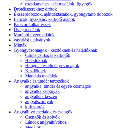
rozsdamentes acél medálok, figyegők
Drótékszerekhez drótok
Ékszerdobozok, ajándéktasakok, gyöngytartó dobozok
Láncok, nyaklánc, karkötő alapok
Paracord alkatrészek
Üveg medálok
Muránói üvegmedálok
vásárlási utalványok
Minták
Gyöngycsomagok - kezdőknek és haladóknak
Csupa csillogás karkötők
Haladóknak
Hangulat és élménycsomagok
Kezdőknek
Mandala medálok
Angyalka és tündér tartozékok
angyalka, tündér és egyéb csomagok
angyalka szoknyák
angyalkák készen
angyalszárnyak
kulcstartók
Angyalhívó medálok és csengők
Csengők és golyók
Láncok angyalhívóhoz
Medálok