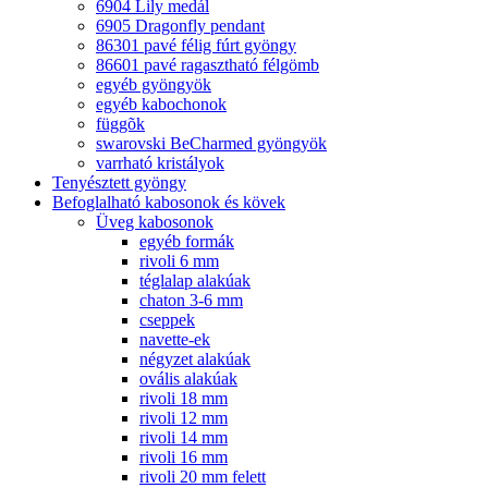
6904 Lily medál
6905 Dragonfly pendant
86301 pavé félig fúrt gyöngy
86601 pavé ragasztható félgömb
egyéb gyöngyök
egyéb kabochonok
függõk
swarovski BeCharmed gyöngyök
varrható kristályok
Tenyésztett gyöngy
Befoglalható kabosonok és kövek
Üveg kabosonok
egyéb formák
rivoli 6 mm
téglalap alakúak
chaton 3-6 mm
cseppek
navette-ek
négyzet alakúak
ovális alakúak
rivoli 18 mm
rivoli 12 mm
rivoli 14 mm
rivoli 16 mm
rivoli 20 mm felett