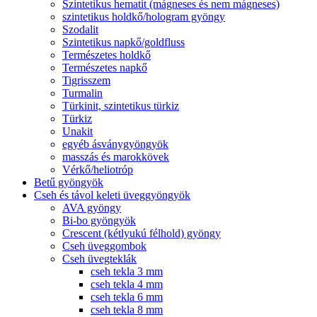
Szintetikus hematit (mágneses és nem mágneses)
szintetikus holdkő/hologram gyöngy
Szodalit
Szintetikus napkő/goldfluss
Természetes holdkő
Természetes napkő
Tigrisszem
Turmalin
Türkinit, szintetikus türkiz
Türkiz
Unakit
egyéb ásványgyöngyök
masszás és marokkövek
Vérkő/heliotróp
Betű gyöngyök
Cseh és távol keleti üveggyöngyök
AVA gyöngy
Bi-bo gyöngyök
Crescent (kétlyukú félhold) gyöngy
Cseh üveggombok
Cseh üvegteklák
cseh tekla 3 mm
cseh tekla 4 mm
cseh tekla 6 mm
cseh tekla 8 mm