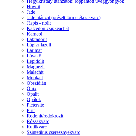
Hegyikristály utánzatok: roppantott üveggyöngyök
Howlit
Jade
Jade utánzat (préselt törmelékes kvarc)
Jáspis - riolit
Kalcedon-csipkeachát
Karneol
Labradorit
Lápisz lazuli
Larimar
Lávakő
Lepidolit
Magnezit
Malachit
Mookait
Obszidián
Ónix
Opalit
Opálok
Pietersite
Pirit
Rodonit/rodokrozit
Rózsakvarc
Rutilkvarc
Szintetikus cseresznyekvarc