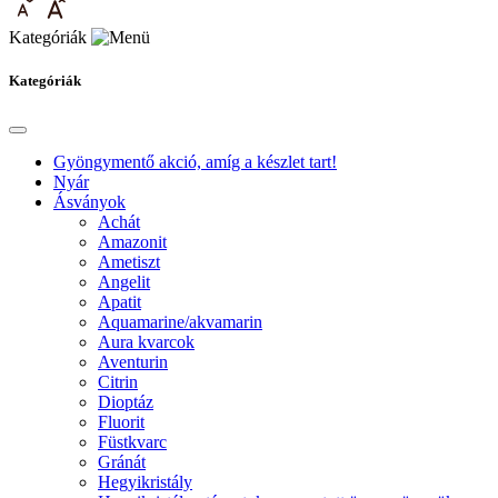
Kategóriák
Kategóriák
Gyöngymentő akció, amíg a készlet tart!
Nyár
Ásványok
Achát
Amazonit
Ametiszt
Angelit
Apatit
Aquamarine/akvamarin
Aura kvarcok
Aventurin
Citrin
Dioptáz
Fluorit
Füstkvarc
Gránát
Hegyikristály