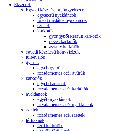
Ékszerek
Egyedi készítésû gyöngyékszer
egyszerű nyakláncok
fűzött medálos nyakláncok
szettek
karkötõk
gyöngyből készült karkötők
neves karkötők
ásvány karkötők
egyedi készítésű könyvjelzők
fülbevalók
gyűrűk
egyéb gyűrűk
rozsdamentes acél gyűrűk
karkötők
egyéb karkötők
rozsdamentes acél karkötők
nyakláncok
egyéb nyakláncok
rozsdamentes acél nyakláncok
szettek
rozsdamentes acél szettek
férfiaknak
férfi karkötők
gyűrűk férfiaknak