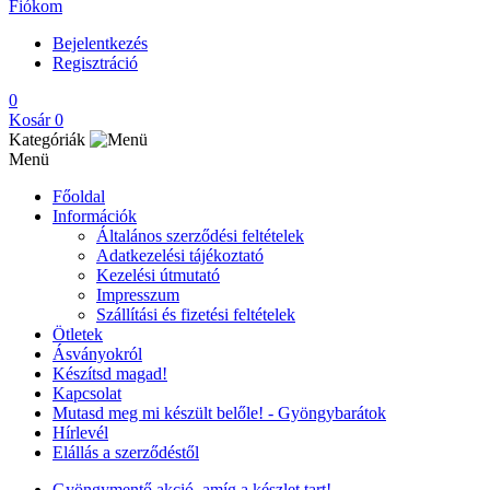
Fiókom
Bejelentkezés
Regisztráció
0
Kosár
0
Kategóriák
Menü
Főoldal
Információk
Általános szerződési feltételek
Adatkezelési tájékoztató
Kezelési útmutató
Impresszum
Szállítási és fizetési feltételek
Ötletek
Ásványokról
Készítsd magad!
Kapcsolat
Mutasd meg mi készült belőle! - Gyöngybarátok
Hírlevél
Elállás a szerződéstől
Gyöngymentő akció, amíg a készlet tart!