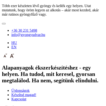
Több ezer készleten lévő gyöngy és kellék egy helyen. Utat
mutatunk, hogy öröm legyen az alkotás – akár most kezded, akár
már rutinos gyöngyfűző vagy.
+36 30 231 5498
info@gyongyudvar.hu
HU
EN
Alapanyagok ékszerkészítéshez - egy
helyen. Ha tudod, mit keresel, gyorsan
megtalálod. Ha nem, segítünk elindulni.
Újdonságok
Készítsd magad!
Kapcsolat