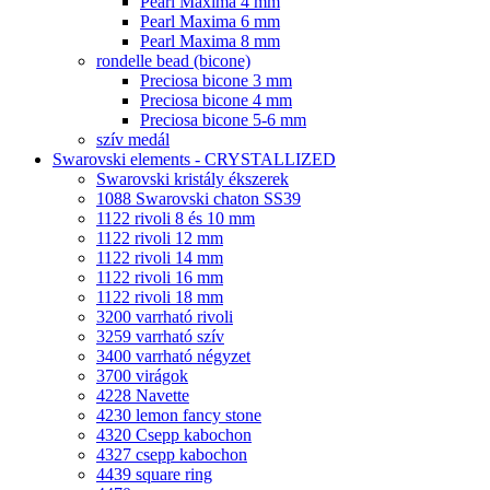
Pearl Maxima 4 mm
Pearl Maxima 6 mm
Pearl Maxima 8 mm
rondelle bead (bicone)
Preciosa bicone 3 mm
Preciosa bicone 4 mm
Preciosa bicone 5-6 mm
szív medál
Swarovski elements - CRYSTALLIZED
Swarovski kristály ékszerek
1088 Swarovski chaton SS39
1122 rivoli 8 és 10 mm
1122 rivoli 12 mm
1122 rivoli 14 mm
1122 rivoli 16 mm
1122 rivoli 18 mm
3200 varrható rivoli
3259 varrható szív
3400 varrható négyzet
3700 virágok
4228 Navette
4230 lemon fancy stone
4320 Csepp kabochon
4327 csepp kabochon
4439 square ring