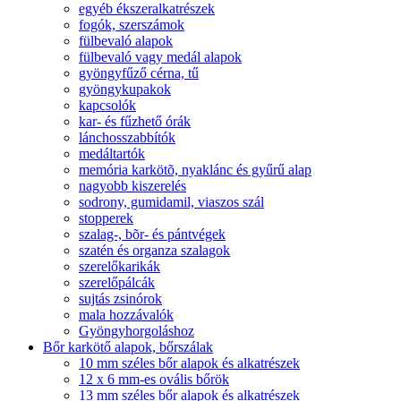
egyéb ékszeralkatrészek
fogók, szerszámok
fülbevaló alapok
fülbevaló vagy medál alapok
gyöngyfűző cérna, tű
gyöngykupakok
kapcsolók
kar- és fűzhető órák
lánchosszabbítók
medáltartók
memória karkötõ, nyaklánc és gyűrű alap
nagyobb kiszerelés
sodrony, gumidamil, viaszos szál
stopperek
szalag-, bõr- és pántvégek
szatén és organza szalagok
szerelőkarikák
szerelőpálcák
sujtás zsinórok
mala hozzávalók
Gyöngyhorgoláshoz
Bőr karkötő alapok, bőrszálak
10 mm széles bőr alapok és alkatrészek
12 x 6 mm-es ovális bőrök
13 mm széles bőr alapok és alkatrészek