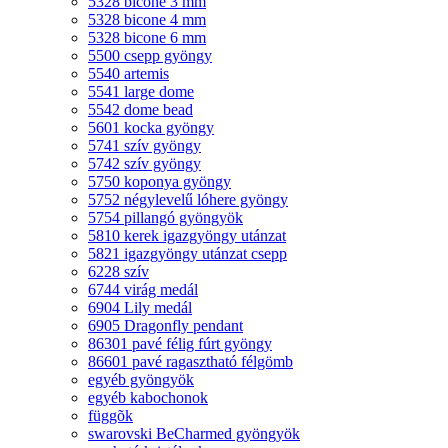
5328 bicone 3 mm
5328 bicone 4 mm
5328 bicone 6 mm
5500 csepp gyöngy
5540 artemis
5541 large dome
5542 dome bead
5601 kocka gyöngy
5741 szív gyöngy
5742 szív gyöngy
5750 koponya gyöngy
5752 négylevelű lóhere gyöngy
5754 pillangó gyöngyök
5810 kerek igazgyöngy utánzat
5821 igazgyöngy utánzat csepp
6228 szív
6744 virág medál
6904 Lily medál
6905 Dragonfly pendant
86301 pavé félig fúrt gyöngy
86601 pavé ragasztható félgömb
egyéb gyöngyök
egyéb kabochonok
függõk
swarovski BeCharmed gyöngyök