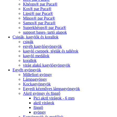
Khéops® par Puca®
Kos® par Puca®
Lipsi® par Puca®
Minos® par Puca®
Samos® par Puca®
Superkhéops® par Puca®
support bases- tartó alapok
Csigák, kagylók és korallok
csigák
egyéb kagylógyöngyök
kagyló cseppek, téglák és tallérok
kagyló medálok
korallok
virág alakú kagylógyöngyök
Egyéb gyöngyök
Millefiori gyöngy
Lámpagyöngy
Kockagyöngyök
Egyedi kézműves lámpagyöngyök
Akril gyöngy és függő
Pici akril virágok - 6 mm
akril virágok
függõ
gyöngy
Fagyöngyök és medálok