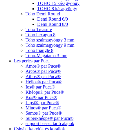
TOHO 15 kásagyöngy
TOHO 8 kásagyöngy
Toho Demi Round
Demi Round 6/0
Demi Round 8/0
Toho Treasure
Toho hexagon 8
Toho szalmagyöngy 3 mm
Toho szalmagyöngy 9 mm
Toho triangle 8
Toho-Magatama 3 mm
Les perles par Puca
Amos® par Puca®
Arcos® par Puca®
Athos® par Puca®
Hélios® par Puca®
Ios® par Puca®
Khéops® par Puca®
Kos® par Puca®
Lipsi® par Puca®
Minos® par Puca®
Samos® par Puca®
Superkhéops® par Puca®
support bases- tartó alapok
Csigák, kagylók és korallok