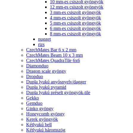
10 mm-es csiszolt gyöngyök
12 mm-es csiszolt gyöngyök
3 mm-es csiszolt gyöngyök
4 mm-es csiszolt gyöngyök
5 mm-es csiszolt gyöngyök
6 mm-es csiszolt gyöngyök
8 mm-es csiszolt gyöngyök
nugget
rizs
CzechMates Bar 6 x 2 mm
CzechMates Beam 10 x 3 mm
CzechMates QuadraTile 6x6
Diamonduo
Dragon scale gyöngy
Dropduo
Dupla lyukú anyósnyelv/dagger
Dupla lyukú pyramid
Dupla lyukú préselt gyöngyök-tile
Gekko
Gemduo
Ginko gyöngy
Honeycomb gyöngy
Kerek gyöngyök
Kétlyukú bell
Kétlyukú háromszög