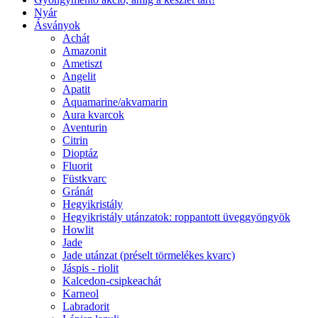
Nyár
Ásványok
Achát
Amazonit
Ametiszt
Angelit
Apatit
Aquamarine/akvamarin
Aura kvarcok
Aventurin
Citrin
Dioptáz
Fluorit
Füstkvarc
Gránát
Hegyikristály
Hegyikristály utánzatok: roppantott üveggyöngyök
Howlit
Jade
Jade utánzat (préselt törmelékes kvarc)
Jáspis - riolit
Kalcedon-csipkeachát
Karneol
Labradorit