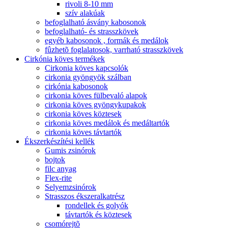
rivoli 8-10 mm
szív alakúak
befoglalható ásvány kabosonok
befoglalható- és strasszkövek
egyéb kabosonok , formák és medálok
fûzhetõ foglalatosok, varrható strasszkövek
Cirkónia köves termékek
Cirkonia köves kapcsolók
cirkonia gyöngyök szálban
cirkónia kabosonok
cirkonia köves fülbevaló alapok
cirkonia köves gyöngykupakok
cirkonia köves köztesek
cirkonia köves medálok és medáltartók
cirkonia köves távtartók
Ékszerkészítési kellék
Gumis zsinórok
bojtok
filc anyag
Flex-rite
Selyemzsinórok
Strasszos ékszeralkatrész
rondellek és golyók
távtartók és köztesek
csomórejtõ