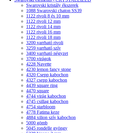
Swarovski kristály ékszerek
1088 Swarovski chaton SS39
1122 rivoli 8 és 10 mm
1122 rivoli 12 mm
1122 rivoli 14 mm
1122 rivoli 16 mm
1122 rivoli 18 mm
3200 varrható rivoli
3259 varrható szív
3400 varrható négyzet
3700 virágok
4228 Navette
4230 lemon fancy stone
4320 Csepp kabochon
4327 csepp kabochon
4439 square ring
4470 square
4744 virág kabochon
4745 csillag kabochon
4754 starbloom
4778 Fatima keze
4884 xilion szív kabochon
5000 gömb
5045 rondelle gyöngy