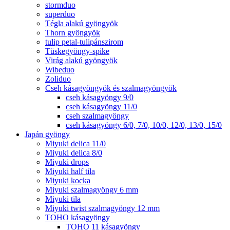
stormduo
superduo
Tégla alakú gyöngyök
Thorn gyöngyök
tulip petal-tulipánszirom
Tüskegyöngy-spike
Virág alakú gyöngyök
Wibeduo
Zoliduo
Cseh kásagyöngyök és szalmagyöngyök
cseh kásagyöngy 9/0
cseh kásagyöngy 11/0
cseh szalmagyöngy
cseh kásagyöngy 6/0, 7/0, 10/0, 12/0, 13/0, 15/0
Japán gyöngy
Miyuki delica 11/0
Miyuki delica 8/0
Miyuki drops
Miyuki half tila
Miyuki kocka
Miyuki szalmagyöngy 6 mm
Miyuki tila
Miyuki twist szalmagyöngy 12 mm
TOHO kásagyöngy
TOHO 11 kásagyöngy