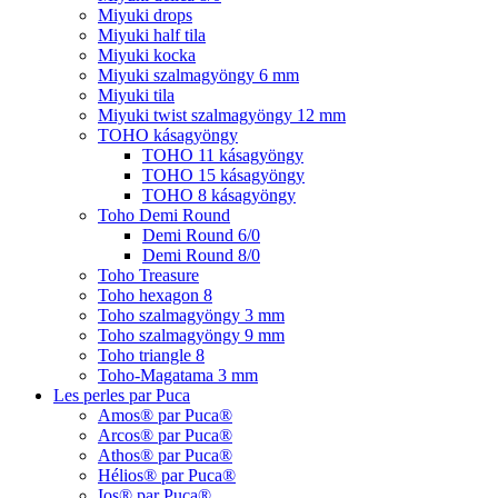
Miyuki drops
Miyuki half tila
Miyuki kocka
Miyuki szalmagyöngy 6 mm
Miyuki tila
Miyuki twist szalmagyöngy 12 mm
TOHO kásagyöngy
TOHO 11 kásagyöngy
TOHO 15 kásagyöngy
TOHO 8 kásagyöngy
Toho Demi Round
Demi Round 6/0
Demi Round 8/0
Toho Treasure
Toho hexagon 8
Toho szalmagyöngy 3 mm
Toho szalmagyöngy 9 mm
Toho triangle 8
Toho-Magatama 3 mm
Les perles par Puca
Amos® par Puca®
Arcos® par Puca®
Athos® par Puca®
Hélios® par Puca®
Ios® par Puca®