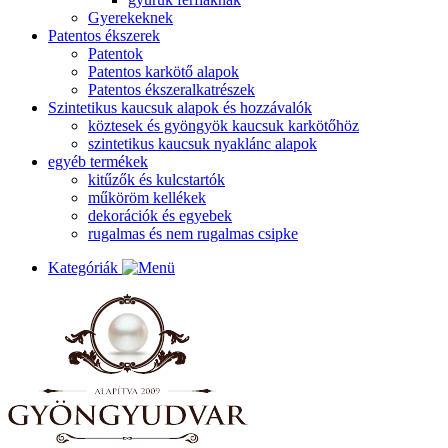
Gyerekeknek
Patentos ékszerek
Patentok
Patentos karkötő alapok
Patentos ékszeralkatrészek
Szintetikus kaucsuk alapok és hozzávalók
köztesek és gyöngyök kaucsuk karkötőhöz
szintetikus kaucsuk nyaklánc alapok
egyéb termékek
kitűzők és kulcstartók
műköröm kellékek
dekorációk és egyebek
rugalmas és nem rugalmas csipke
Kategóriák