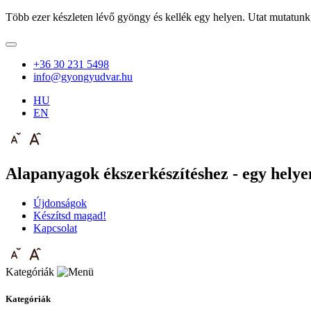
Több ezer készleten lévő gyöngy és kellék egy helyen. Utat mutatunk
+36 30 231 5498
info@gyongyudvar.hu
HU
EN
Alapanyagok ékszerkészítéshez - egy helyen
Újdonságok
Készítsd magad!
Kapcsolat
Kategóriák
Kategóriák