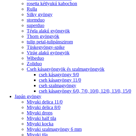
rosetta kétlyukú kabochon
Rulla
Silky gyöngy
stormduo
superduo
Tégla alakú gyöngyök
Thorn gyöngyök
tulip petal-tulipánszirom
Tüskegyöngy-spike
Virág alakú gyöngyök
Wibeduo
Zoliduo
Cseh kásagyöngyök és szalmagyöngyök
cseh kásagyöngy 9/0
cseh kásagyöngy 11/0
cseh szalmagyöngy
cseh kásagyöngy 6/0, 7/0, 10/0, 12/0, 13/0, 15/0
Japán gyöngy
Miyuki delica 11/0
Miyuki delica 8/0
Miyuki drops
Miyuki half tila
Miyuki kocka
Miyuki szalmagyöngy 6 mm
Miyuki tila