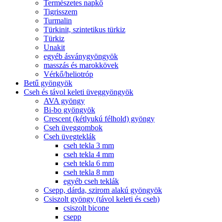
Természetes napkő
Tigrisszem
Turmalin
Türkinit, szintetikus türkiz
Türkiz
Unakit
egyéb ásványgyöngyök
masszás és marokkövek
Vérkő/heliotróp
Betű gyöngyök
Cseh és távol keleti üveggyöngyök
AVA gyöngy
Bi-bo gyöngyök
Crescent (kétlyukú félhold) gyöngy
Cseh üveggombok
Cseh üvegteklák
cseh tekla 3 mm
cseh tekla 4 mm
cseh tekla 6 mm
cseh tekla 8 mm
egyéb cseh teklák
Csepp, dárda, szirom alakú gyöngyök
Csiszolt gyöngy (távol keleti és cseh)
csiszolt bicone
csepp