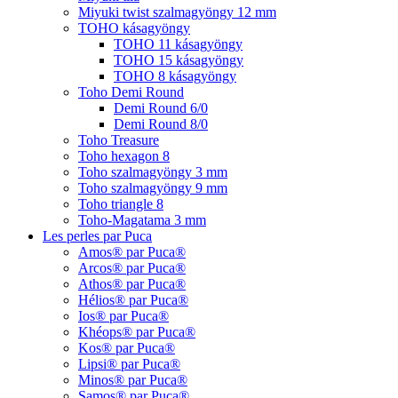
Miyuki twist szalmagyöngy 12 mm
TOHO kásagyöngy
TOHO 11 kásagyöngy
TOHO 15 kásagyöngy
TOHO 8 kásagyöngy
Toho Demi Round
Demi Round 6/0
Demi Round 8/0
Toho Treasure
Toho hexagon 8
Toho szalmagyöngy 3 mm
Toho szalmagyöngy 9 mm
Toho triangle 8
Toho-Magatama 3 mm
Les perles par Puca
Amos® par Puca®
Arcos® par Puca®
Athos® par Puca®
Hélios® par Puca®
Ios® par Puca®
Khéops® par Puca®
Kos® par Puca®
Lipsi® par Puca®
Minos® par Puca®
Samos® par Puca®