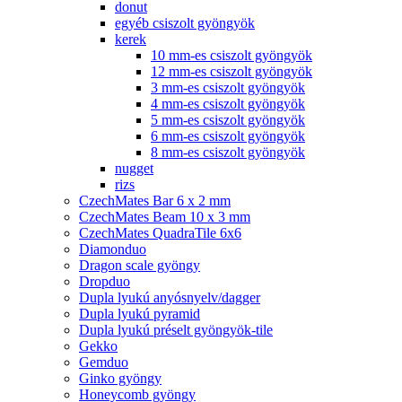
donut
egyéb csiszolt gyöngyök
kerek
10 mm-es csiszolt gyöngyök
12 mm-es csiszolt gyöngyök
3 mm-es csiszolt gyöngyök
4 mm-es csiszolt gyöngyök
5 mm-es csiszolt gyöngyök
6 mm-es csiszolt gyöngyök
8 mm-es csiszolt gyöngyök
nugget
rizs
CzechMates Bar 6 x 2 mm
CzechMates Beam 10 x 3 mm
CzechMates QuadraTile 6x6
Diamonduo
Dragon scale gyöngy
Dropduo
Dupla lyukú anyósnyelv/dagger
Dupla lyukú pyramid
Dupla lyukú préselt gyöngyök-tile
Gekko
Gemduo
Ginko gyöngy
Honeycomb gyöngy