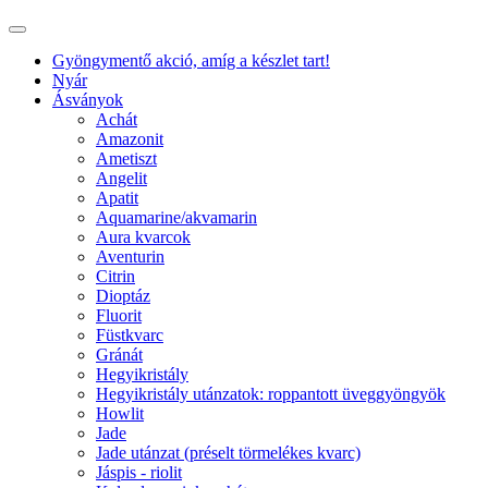
Gyöngymentő akció, amíg a készlet tart!
Nyár
Ásványok
Achát
Amazonit
Ametiszt
Angelit
Apatit
Aquamarine/akvamarin
Aura kvarcok
Aventurin
Citrin
Dioptáz
Fluorit
Füstkvarc
Gránát
Hegyikristály
Hegyikristály utánzatok: roppantott üveggyöngyök
Howlit
Jade
Jade utánzat (préselt törmelékes kvarc)
Jáspis - riolit