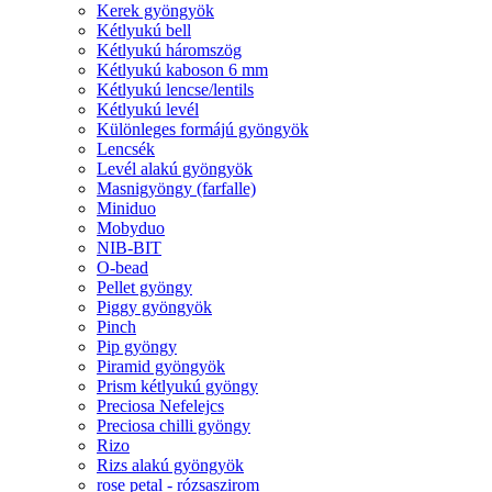
Kerek gyöngyök
Kétlyukú bell
Kétlyukú háromszög
Kétlyukú kaboson 6 mm
Kétlyukú lencse/lentils
Kétlyukú levél
Különleges formájú gyöngyök
Lencsék
Levél alakú gyöngyök
Masnigyöngy (farfalle)
Miniduo
Mobyduo
NIB-BIT
O-bead
Pellet gyöngy
Piggy gyöngyök
Pinch
Pip gyöngy
Piramid gyöngyök
Prism kétlyukú gyöngy
Preciosa Nefelejcs
Preciosa chilli gyöngy
Rizo
Rizs alakú gyöngyök
rose petal - rózsaszirom