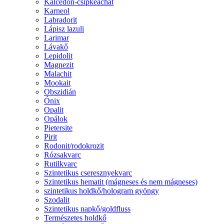
Kalcedon-csipkeachát
Karneol
Labradorit
Lápisz lazuli
Larimar
Lávakő
Lepidolit
Magnezit
Malachit
Mookait
Obszidián
Ónix
Opalit
Opálok
Pietersite
Pirit
Rodonit/rodokrozit
Rózsakvarc
Rutilkvarc
Szintetikus cseresznyekvarc
Szintetikus hematit (mágneses és nem mágneses)
szintetikus holdkő/hologram gyöngy
Szodalit
Szintetikus napkő/goldfluss
Természetes holdkő