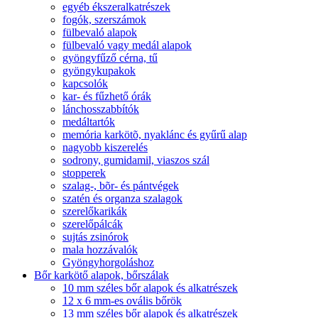
egyéb ékszeralkatrészek
fogók, szerszámok
fülbevaló alapok
fülbevaló vagy medál alapok
gyöngyfűző cérna, tű
gyöngykupakok
kapcsolók
kar- és fűzhető órák
lánchosszabbítók
medáltartók
memória karkötõ, nyaklánc és gyűrű alap
nagyobb kiszerelés
sodrony, gumidamil, viaszos szál
stopperek
szalag-, bõr- és pántvégek
szatén és organza szalagok
szerelőkarikák
szerelőpálcák
sujtás zsinórok
mala hozzávalók
Gyöngyhorgoláshoz
Bőr karkötő alapok, bőrszálak
10 mm széles bőr alapok és alkatrészek
12 x 6 mm-es ovális bőrök
13 mm széles bőr alapok és alkatrészek