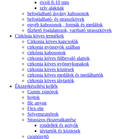
rivoli 8-10 mm
szív alakúak
befoglalható ásvány kabosonok
befoglalható- és strasszkövek
egyéb kabosonok , formák és medálok
fûzhetõ foglalatosok, varrható strasszkövek
Cirkónia köves termékek
Cirkonia köves kapcsolók
cirkonia gyöngyök szálban
cirkónia kabosonok
cirkonia köves fülbevaló alapok
cirkonia köves gyöngykupakok
cirkonia köves köztesek
cirkonia köves medálok és medáltartók
cirkonia köves távtartók
Ékszerkészítési kellék
Gumis zsinórok
bojtok
filc anyag
Flex-rite
Selyemzsinórok
Strasszos ékszeralkatrész
rondellek és golyók
távtartók és köztesek
csomórejtõ