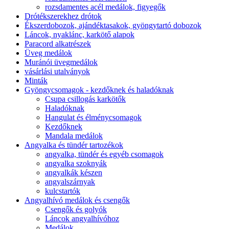
rozsdamentes acél medálok, figyegők
Drótékszerekhez drótok
Ékszerdobozok, ajándéktasakok, gyöngytartó dobozok
Láncok, nyaklánc, karkötő alapok
Paracord alkatrészek
Üveg medálok
Muránói üvegmedálok
vásárlási utalványok
Minták
Gyöngycsomagok - kezdőknek és haladóknak
Csupa csillogás karkötők
Haladóknak
Hangulat és élménycsomagok
Kezdőknek
Mandala medálok
Angyalka és tündér tartozékok
angyalka, tündér és egyéb csomagok
angyalka szoknyák
angyalkák készen
angyalszárnyak
kulcstartók
Angyalhívó medálok és csengők
Csengők és golyók
Láncok angyalhívóhoz
Medálok