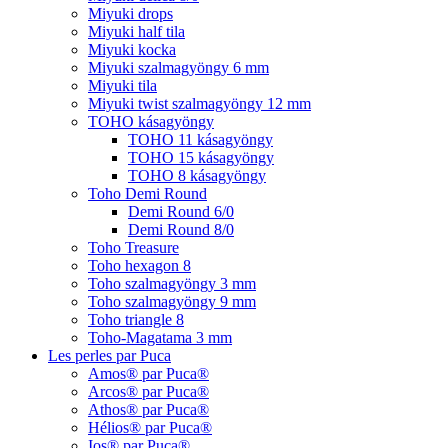
Miyuki drops
Miyuki half tila
Miyuki kocka
Miyuki szalmagyöngy 6 mm
Miyuki tila
Miyuki twist szalmagyöngy 12 mm
TOHO kásagyöngy
TOHO 11 kásagyöngy
TOHO 15 kásagyöngy
TOHO 8 kásagyöngy
Toho Demi Round
Demi Round 6/0
Demi Round 8/0
Toho Treasure
Toho hexagon 8
Toho szalmagyöngy 3 mm
Toho szalmagyöngy 9 mm
Toho triangle 8
Toho-Magatama 3 mm
Les perles par Puca
Amos® par Puca®
Arcos® par Puca®
Athos® par Puca®
Hélios® par Puca®
Ios® par Puca®