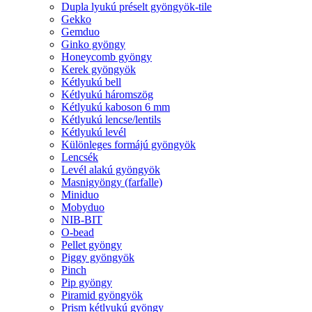
Dupla lyukú préselt gyöngyök-tile
Gekko
Gemduo
Ginko gyöngy
Honeycomb gyöngy
Kerek gyöngyök
Kétlyukú bell
Kétlyukú háromszög
Kétlyukú kaboson 6 mm
Kétlyukú lencse/lentils
Kétlyukú levél
Különleges formájú gyöngyök
Lencsék
Levél alakú gyöngyök
Masnigyöngy (farfalle)
Miniduo
Mobyduo
NIB-BIT
O-bead
Pellet gyöngy
Piggy gyöngyök
Pinch
Pip gyöngy
Piramid gyöngyök
Prism kétlyukú gyöngy