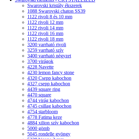
Swarovski kristály ékszerek
1088 Swarovski chaton SS39
1122 rivoli 8 és 10 mm
1122 rivoli 12 mm
1122 rivoli 14 mm
1122 rivoli 16 mm
1122 rivoli 18 mm
3200 varrható rivoli
3259 varrható szív
3400 varrható négyzet
3700 virágok
4228 Navette
4230 lemon fancy stone
4320 Csepp kabochon
4327 csepp kabochon
4439 square ring
4470 square
4744 virág kabochon
4745 csillag kabochon
4754 starbloom
4778 Fatima keze
4884 xilion szív kabochon
5000 gömb
5045 rondelle gyöngy