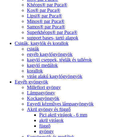
Khéops® par Puca®
Kos® par Puca®
Lipsi® par Puca®
Minos® par Puca®
Samos® par Puca®
Superkhéops® par Puca®
support bases- tartó alapok
Csigák, kagylók és korallok
csigák
egyéb kagylógyöngyök
kagyló cseppek, téglák és tallérok
kagyló medálok
korallok
virág alakú kagylógyöngyök
Egyéb gyöngyök
Millefiori gyöngy
Lámpagyöngy
Kockagyöngyök
Egyedi kézműves lámpagyöngyök
Akril gyöngy és függő
Pici akril virágok - 6 mm
akril virágok
függõ
gyöngy
Fagyöngyök és medálok