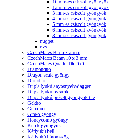
10 mm-es csiszolt gyöngyök
12 mm-es csiszolt gyöngyök
3 mm-es csiszolt gyöngyök
4 mm-es csiszolt gyöngyök
5 mm-es csiszolt gyöngyök
6 mm-es csiszolt gyöngyök
8 mm-es csiszolt gyöngyök
nugget
rizs
CzechMates Bar 6 x 2 mm
CzechMates Beam 10 x 3 mm
CzechMates QuadraTile 6x6
Diamonduo
Dragon scale gyöngy
Dropduo
Dupla lyukú anyósnyelv/dagger
Dupla lyukú pyramid
Dupla lyukú préselt gyöngyök-tile
Gekko
Gemduo
Ginko gyöngy
Honeycomb gyöngy
Kerek gyöngyök
Kétlyukú bell
Kétlyukú háromszög