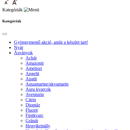
Kategóriák
Kategóriák
Gyöngymentő akció, amíg a készlet tart!
Nyár
Ásványok
Achát
Amazonit
Ametiszt
Angelit
Apatit
Aquamarine/akvamarin
Aura kvarcok
Aventurin
Citrin
Dioptáz
Fluorit
Füstkvarc
Gránát
Hegyikristály