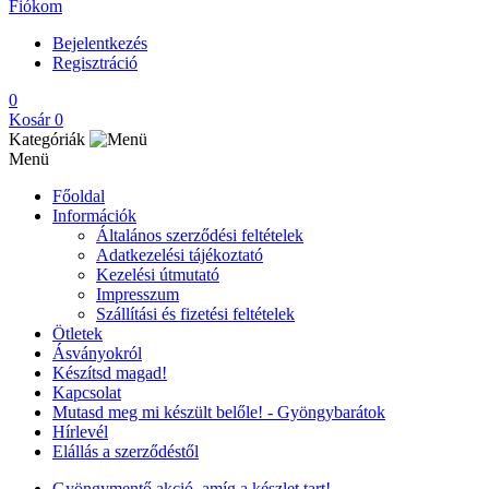
Fiókom
Bejelentkezés
Regisztráció
0
Kosár
0
Kategóriák
Menü
Főoldal
Információk
Általános szerződési feltételek
Adatkezelési tájékoztató
Kezelési útmutató
Impresszum
Szállítási és fizetési feltételek
Ötletek
Ásványokról
Készítsd magad!
Kapcsolat
Mutasd meg mi készült belőle! - Gyöngybarátok
Hírlevél
Elállás a szerződéstől
Gyöngymentő akció, amíg a készlet tart!