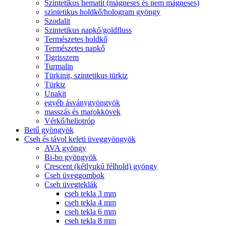
Szintetikus hematit (mágneses és nem mágneses)
szintetikus holdkő/hologram gyöngy
Szodalit
Szintetikus napkő/goldfluss
Természetes holdkő
Természetes napkő
Tigrisszem
Turmalin
Türkinit, szintetikus türkiz
Türkiz
Unakit
egyéb ásványgyöngyök
masszás és marokkövek
Vérkő/heliotróp
Betű gyöngyök
Cseh és távol keleti üveggyöngyök
AVA gyöngy
Bi-bo gyöngyök
Crescent (kétlyukú félhold) gyöngy
Cseh üveggombok
Cseh üvegteklák
cseh tekla 3 mm
cseh tekla 4 mm
cseh tekla 6 mm
cseh tekla 8 mm