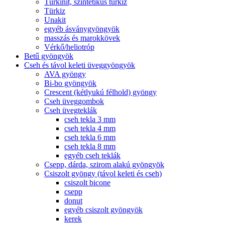
Türkinit, szintetikus türkiz
Türkiz
Unakit
egyéb ásványgyöngyök
masszás és marokkövek
Vérkő/heliotróp
Betű gyöngyök
Cseh és távol keleti üveggyöngyök
AVA gyöngy
Bi-bo gyöngyök
Crescent (kétlyukú félhold) gyöngy
Cseh üveggombok
Cseh üvegteklák
cseh tekla 3 mm
cseh tekla 4 mm
cseh tekla 6 mm
cseh tekla 8 mm
egyéb cseh teklák
Csepp, dárda, szirom alakú gyöngyök
Csiszolt gyöngy (távol keleti és cseh)
csiszolt bicone
csepp
donut
egyéb csiszolt gyöngyök
kerek