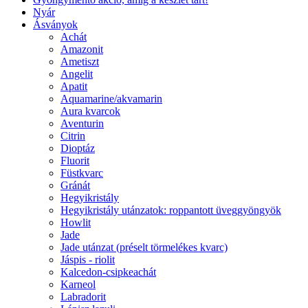
Nyár
Ásványok
Achát
Amazonit
Ametiszt
Angelit
Apatit
Aquamarine/akvamarin
Aura kvarcok
Aventurin
Citrin
Dioptáz
Fluorit
Füstkvarc
Gránát
Hegyikristály
Hegyikristály utánzatok: roppantott üveggyöngyök
Howlit
Jade
Jade utánzat (préselt törmelékes kvarc)
Jáspis - riolit
Kalcedon-csipkeachát
Karneol
Labradorit