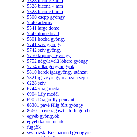
5328 bicone 3 mm
5328 bicone 4 mm
5328 bicone 6 mm
5500 csepp gyöngy
5540 artemis
5541 large dome
5542 dome bead
5601 kocka gyöngy
5741 szív gyöngy
5742 szív gyöngy
5750 koponya gyöngy
5752 négylevelű lóhere gyöngy
5754 pillangó gyöngyök
5810 kerek igazgyöngy utánzat
5821 igazgyöngy utánzat csepp
6228 szív
6744 virág medál
6904 Lily medál
6905 Dragonfly pendant
86301 pavé félig fúrt gyöngy
86601 pavé ragasztható félgömb
egyéb gyöngyök
egyéb kabochonok
függõk
swarovski BeCharmed gyöngyök