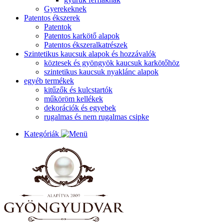
Gyerekeknek
Patentos ékszerek
Patentok
Patentos karkötő alapok
Patentos ékszeralkatrészek
Szintetikus kaucsuk alapok és hozzávalók
köztesek és gyöngyök kaucsuk karkötőhöz
szintetikus kaucsuk nyaklánc alapok
egyéb termékek
kitűzők és kulcstartók
műköröm kellékek
dekorációk és egyebek
rugalmas és nem rugalmas csipke
Kategóriák