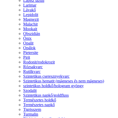
Lápisz lazuli
Larimar
Lávakő
Lepidolit
Magnezit
Malachit
Mookait
Obszidián
Ónix
Opalit
Opálok
Pietersite
Pirit
Rodonit/rodokrozit
Rózsakvarc
Rutilkvarc
Szintetikus cseresznyekvarc
Szintetikus hematit (mágneses és nem mágneses)
szintetikus holdkő/hologram gyöngy
Szodalit
Szintetikus napkő/goldfluss
Természetes holdkő
Természetes napkő
Tigrisszem
Turmalin