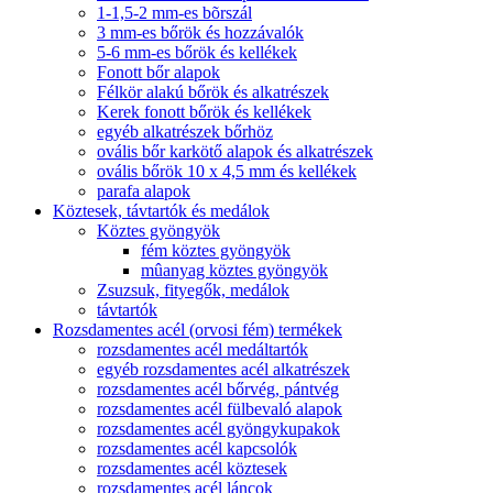
1-1,5-2 mm-es bõrszál
3 mm-es bőrök és hozzávalók
5-6 mm-es bőrök és kellékek
Fonott bőr alapok
Félkör alakú bőrök és alkatrészek
Kerek fonott bőrök és kellékek
egyéb alkatrészek bőrhöz
ovális bőr karkötő alapok és alkatrészek
ovális bőrök 10 x 4,5 mm és kellékek
parafa alapok
Köztesek, távtartók és medálok
Köztes gyöngyök
fém köztes gyöngyök
mûanyag köztes gyöngyök
Zsuzsuk, fityegők, medálok
távtartók
Rozsdamentes acél (orvosi fém) termékek
rozsdamentes acél medáltartók
egyéb rozsdamentes acél alkatrészek
rozsdamentes acél bőrvég, pántvég
rozsdamentes acél fülbevaló alapok
rozsdamentes acél gyöngykupakok
rozsdamentes acél kapcsolók
rozsdamentes acél köztesek
rozsdamentes acél láncok