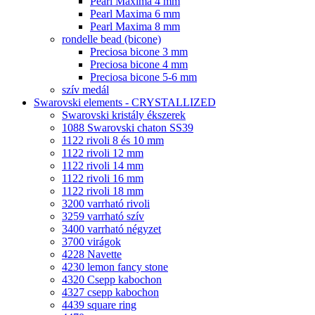
Pearl Maxima 4 mm
Pearl Maxima 6 mm
Pearl Maxima 8 mm
rondelle bead (bicone)
Preciosa bicone 3 mm
Preciosa bicone 4 mm
Preciosa bicone 5-6 mm
szív medál
Swarovski elements - CRYSTALLIZED
Swarovski kristály ékszerek
1088 Swarovski chaton SS39
1122 rivoli 8 és 10 mm
1122 rivoli 12 mm
1122 rivoli 14 mm
1122 rivoli 16 mm
1122 rivoli 18 mm
3200 varrható rivoli
3259 varrható szív
3400 varrható négyzet
3700 virágok
4228 Navette
4230 lemon fancy stone
4320 Csepp kabochon
4327 csepp kabochon
4439 square ring