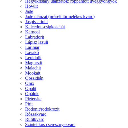
Hegyikristály utánzatok: roppantott üveggyöngyök
Howlit
Jade
Jade utánzat (préselt törmelékes kvarc)
Jáspis - riolit
Kalcedon-csipkeachát
Karneol
Labradorit
Lápisz lazuli
Larimar
Lávakő
Lepidolit
Magnezit
Malachit
Mookait
Obszidián
Ónix
Opalit
Opálok
Pietersite
Pirit
Rodonit/rodokrozit
Rózsakvarc
Rutilkvarc
Szintetikus cseresznyekvarc