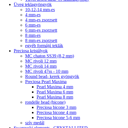
Üveg teklagyöngyök
10-12-14 mm-es
4 mm-es
4 mm-es zsorzsett
6 mm-es
6 mm-es zsorzsett
8 mm-es
8 mm-es zsorzsett
egyéb formájú teklák
Preciosa kristályok
MC chaton SS39 (8,2 mm)
MC rivoli 12 mm
MC rivoli 14 mm
MC rivoli 47ss - 10 mm
Round bead- kerek gyöngyök
Preciosa Pearl Maxima
Pearl Maxima 4 mm
Pearl Maxima 6 mm
Pearl Maxima 8 mm
rondelle bead (bicone)
Preciosa bicone 3 mm
Preciosa bicone 4 mm
Preciosa bicone 5-6 mm
szív medál
Swarovski elements - CRYSTALLIZED