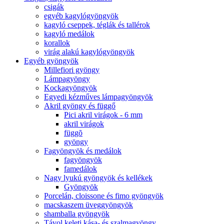
csigák
egyéb kagylógyöngyök
kagyló cseppek, téglák és tallérok
kagyló medálok
korallok
virág alakú kagylógyöngyök
Egyéb gyöngyök
Millefiori gyöngy
Lámpagyöngy
Kockagyöngyök
Egyedi kézműves lámpagyöngyök
Akril gyöngy és függő
Pici akril virágok - 6 mm
akril virágok
függõ
gyöngy
Fagyöngyök és medálok
fagyöngyök
famedálok
Nagy lyukú gyöngyök és kellékek
Gyöngyök
Porcelán, cloissone és fimo gyöngyök
macskaszem üveggyöngyök
shamballa gyöngyök
Távol keleti kása- és szalmagyöngy