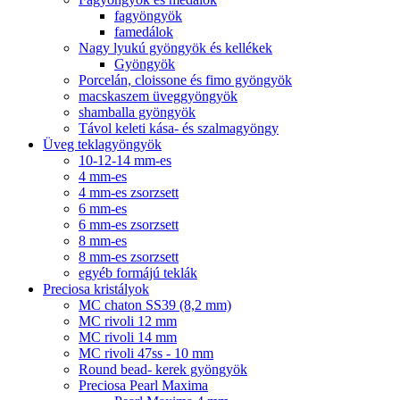
fagyöngyök
famedálok
Nagy lyukú gyöngyök és kellékek
Gyöngyök
Porcelán, cloissone és fimo gyöngyök
macskaszem üveggyöngyök
shamballa gyöngyök
Távol keleti kása- és szalmagyöngy
Üveg teklagyöngyök
10-12-14 mm-es
4 mm-es
4 mm-es zsorzsett
6 mm-es
6 mm-es zsorzsett
8 mm-es
8 mm-es zsorzsett
egyéb formájú teklák
Preciosa kristályok
MC chaton SS39 (8,2 mm)
MC rivoli 12 mm
MC rivoli 14 mm
MC rivoli 47ss - 10 mm
Round bead- kerek gyöngyök
Preciosa Pearl Maxima