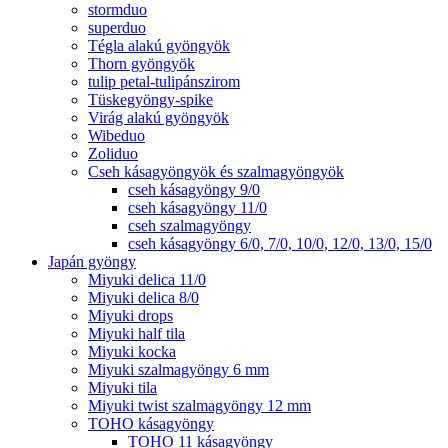
stormduo
superduo
Tégla alakú gyöngyök
Thorn gyöngyök
tulip petal-tulipánszirom
Tüskegyöngy-spike
Virág alakú gyöngyök
Wibeduo
Zoliduo
Cseh kásagyöngyök és szalmagyöngyök
cseh kásagyöngy 9/0
cseh kásagyöngy 11/0
cseh szalmagyöngy
cseh kásagyöngy 6/0, 7/0, 10/0, 12/0, 13/0, 15/0
Japán gyöngy
Miyuki delica 11/0
Miyuki delica 8/0
Miyuki drops
Miyuki half tila
Miyuki kocka
Miyuki szalmagyöngy 6 mm
Miyuki tila
Miyuki twist szalmagyöngy 12 mm
TOHO kásagyöngy
TOHO 11 kásagyöngy