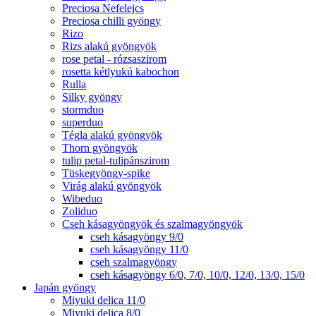
Preciosa Nefelejcs
Preciosa chilli gyöngy
Rizo
Rizs alakú gyöngyök
rose petal - rózsaszirom
rosetta kétlyukú kabochon
Rulla
Silky gyöngy
stormduo
superduo
Tégla alakú gyöngyök
Thorn gyöngyök
tulip petal-tulipánszirom
Tüskegyöngy-spike
Virág alakú gyöngyök
Wibeduo
Zoliduo
Cseh kásagyöngyök és szalmagyöngyök
cseh kásagyöngy 9/0
cseh kásagyöngy 11/0
cseh szalmagyöngy
cseh kásagyöngy 6/0, 7/0, 10/0, 12/0, 13/0, 15/0
Japán gyöngy
Miyuki delica 11/0
Miyuki delica 8/0