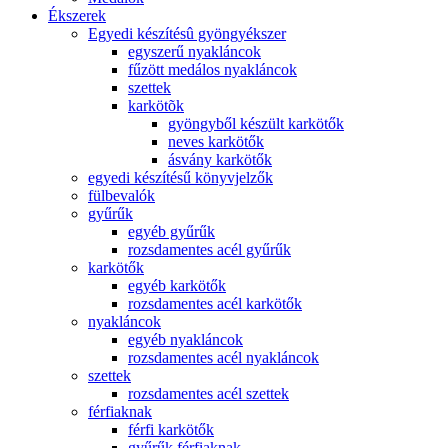
Ékszerek
Egyedi készítésû gyöngyékszer
egyszerű nyakláncok
fűzött medálos nyakláncok
szettek
karkötõk
gyöngyből készült karkötők
neves karkötők
ásvány karkötők
egyedi készítésű könyvjelzők
fülbevalók
gyűrűk
egyéb gyűrűk
rozsdamentes acél gyűrűk
karkötők
egyéb karkötők
rozsdamentes acél karkötők
nyakláncok
egyéb nyakláncok
rozsdamentes acél nyakláncok
szettek
rozsdamentes acél szettek
férfiaknak
férfi karkötők
gyűrűk férfiaknak