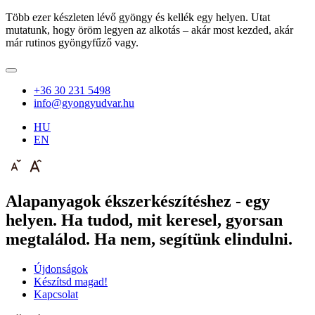
Több ezer készleten lévő gyöngy és kellék egy helyen. Utat
mutatunk, hogy öröm legyen az alkotás – akár most kezded, akár
már rutinos gyöngyfűző vagy.
+36 30 231 5498
info@gyongyudvar.hu
HU
EN
Alapanyagok ékszerkészítéshez - egy
helyen. Ha tudod, mit keresel, gyorsan
megtalálod. Ha nem, segítünk elindulni.
Újdonságok
Készítsd magad!
Kapcsolat