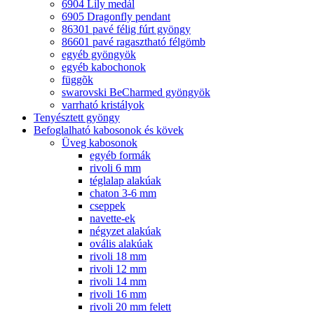
6904 Lily medál
6905 Dragonfly pendant
86301 pavé félig fúrt gyöngy
86601 pavé ragasztható félgömb
egyéb gyöngyök
egyéb kabochonok
függõk
swarovski BeCharmed gyöngyök
varrható kristályok
Tenyésztett gyöngy
Befoglalható kabosonok és kövek
Üveg kabosonok
egyéb formák
rivoli 6 mm
téglalap alakúak
chaton 3-6 mm
cseppek
navette-ek
négyzet alakúak
ovális alakúak
rivoli 18 mm
rivoli 12 mm
rivoli 14 mm
rivoli 16 mm
rivoli 20 mm felett