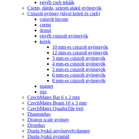
egyéb cseh teklák
Csepp, dárda, szirom alakú gyöngyök
Csiszolt gyöngy (távol keleti és cseh)
csiszolt bicone
csepp
donut
egyéb csiszolt gyöngyök
kerek
10 mm-es csiszolt gyöngyök
12 mm-es csiszolt gyöngyök
3 mm-es csiszolt gyöngyök
4 mm-es csiszolt gyöngyök
5 mm-es csiszolt gyöngyök
6 mm-es csiszolt gyöngyök
8 mm-es csiszolt gyöngyök
nugget
rizs
CzechMates Bar 6 x 2 mm
CzechMates Beam 10 x 3 mm
CzechMates QuadraTile 6x6
Diamonduo
Dragon scale gyöngy
Dropduo
Dupla lyukú anyósnyelv/dagger
Dupla lyukú pyramid