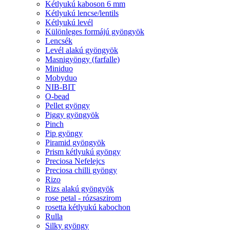
Kétlyukú kaboson 6 mm
Kétlyukú lencse/lentils
Kétlyukú levél
Különleges formájú gyöngyök
Lencsék
Levél alakú gyöngyök
Masnigyöngy (farfalle)
Miniduo
Mobyduo
NIB-BIT
O-bead
Pellet gyöngy
Piggy gyöngyök
Pinch
Pip gyöngy
Piramid gyöngyök
Prism kétlyukú gyöngy
Preciosa Nefelejcs
Preciosa chilli gyöngy
Rizo
Rizs alakú gyöngyök
rose petal - rózsaszirom
rosetta kétlyukú kabochon
Rulla
Silky gyöngy