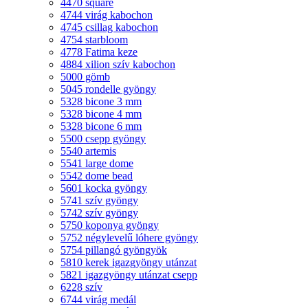
4470 square
4744 virág kabochon
4745 csillag kabochon
4754 starbloom
4778 Fatima keze
4884 xilion szív kabochon
5000 gömb
5045 rondelle gyöngy
5328 bicone 3 mm
5328 bicone 4 mm
5328 bicone 6 mm
5500 csepp gyöngy
5540 artemis
5541 large dome
5542 dome bead
5601 kocka gyöngy
5741 szív gyöngy
5742 szív gyöngy
5750 koponya gyöngy
5752 négylevelű lóhere gyöngy
5754 pillangó gyöngyök
5810 kerek igazgyöngy utánzat
5821 igazgyöngy utánzat csepp
6228 szív
6744 virág medál