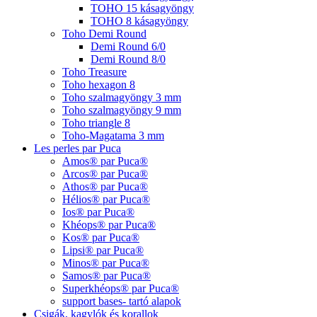
TOHO 15 kásagyöngy
TOHO 8 kásagyöngy
Toho Demi Round
Demi Round 6/0
Demi Round 8/0
Toho Treasure
Toho hexagon 8
Toho szalmagyöngy 3 mm
Toho szalmagyöngy 9 mm
Toho triangle 8
Toho-Magatama 3 mm
Les perles par Puca
Amos® par Puca®
Arcos® par Puca®
Athos® par Puca®
Hélios® par Puca®
Ios® par Puca®
Khéops® par Puca®
Kos® par Puca®
Lipsi® par Puca®
Minos® par Puca®
Samos® par Puca®
Superkhéops® par Puca®
support bases- tartó alapok
Csigák, kagylók és korallok