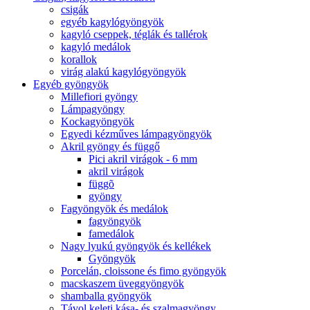
csigák
egyéb kagylógyöngyök
kagyló cseppek, téglák és tallérok
kagyló medálok
korallok
virág alakú kagylógyöngyök
Egyéb gyöngyök
Millefiori gyöngy
Lámpagyöngy
Kockagyöngyök
Egyedi kézműves lámpagyöngyök
Akril gyöngy és függő
Pici akril virágok - 6 mm
akril virágok
függõ
gyöngy
Fagyöngyök és medálok
fagyöngyök
famedálok
Nagy lyukú gyöngyök és kellékek
Gyöngyök
Porcelán, cloissone és fimo gyöngyök
macskaszem üveggyöngyök
shamballa gyöngyök
Távol keleti kása- és szalmagyöngy