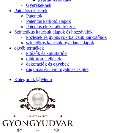
Gyerekeknek
Patentos ékszerek
Patentok
Patentos karkötő alapok
Patentos ékszeralkatrészek
Szintetikus kaucsuk alapok és hozzávalók
köztesek és gyöngyök kaucsuk karkötőhöz
szintetikus kaucsuk nyaklánc alapok
egyéb termékek
kitűzők és kulcstartók
műköröm kellékek
dekorációk és egyebek
rugalmas és nem rugalmas csipke
Kategóriák