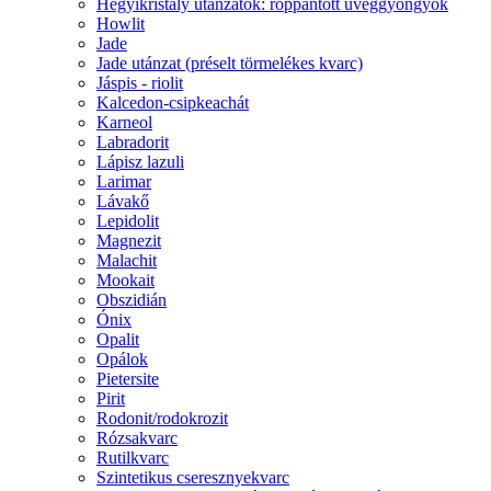
Hegyikristály utánzatok: roppantott üveggyöngyök
Howlit
Jade
Jade utánzat (préselt törmelékes kvarc)
Jáspis - riolit
Kalcedon-csipkeachát
Karneol
Labradorit
Lápisz lazuli
Larimar
Lávakő
Lepidolit
Magnezit
Malachit
Mookait
Obszidián
Ónix
Opalit
Opálok
Pietersite
Pirit
Rodonit/rodokrozit
Rózsakvarc
Rutilkvarc
Szintetikus cseresznyekvarc