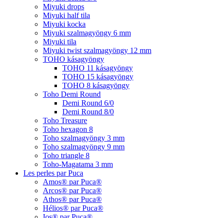
Miyuki drops
Miyuki half tila
Miyuki kocka
Miyuki szalmagyöngy 6 mm
Miyuki tila
Miyuki twist szalmagyöngy 12 mm
TOHO kásagyöngy
TOHO 11 kásagyöngy
TOHO 15 kásagyöngy
TOHO 8 kásagyöngy
Toho Demi Round
Demi Round 6/0
Demi Round 8/0
Toho Treasure
Toho hexagon 8
Toho szalmagyöngy 3 mm
Toho szalmagyöngy 9 mm
Toho triangle 8
Toho-Magatama 3 mm
Les perles par Puca
Amos® par Puca®
Arcos® par Puca®
Athos® par Puca®
Hélios® par Puca®
Ios® par Puca®