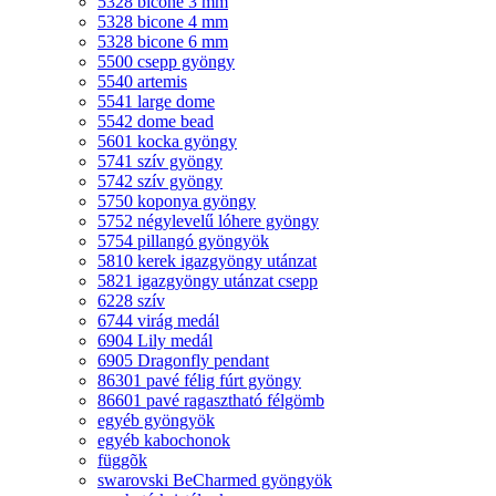
5328 bicone 3 mm
5328 bicone 4 mm
5328 bicone 6 mm
5500 csepp gyöngy
5540 artemis
5541 large dome
5542 dome bead
5601 kocka gyöngy
5741 szív gyöngy
5742 szív gyöngy
5750 koponya gyöngy
5752 négylevelű lóhere gyöngy
5754 pillangó gyöngyök
5810 kerek igazgyöngy utánzat
5821 igazgyöngy utánzat csepp
6228 szív
6744 virág medál
6904 Lily medál
6905 Dragonfly pendant
86301 pavé félig fúrt gyöngy
86601 pavé ragasztható félgömb
egyéb gyöngyök
egyéb kabochonok
függõk
swarovski BeCharmed gyöngyök