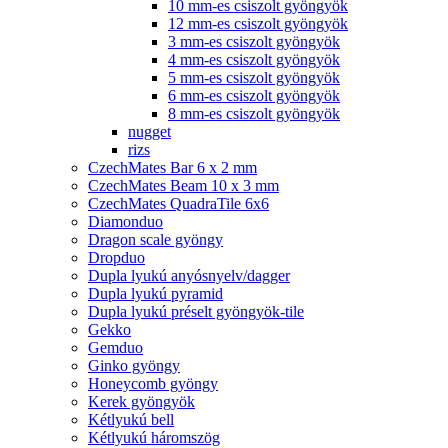
10 mm-es csiszolt gyöngyök
12 mm-es csiszolt gyöngyök
3 mm-es csiszolt gyöngyök
4 mm-es csiszolt gyöngyök
5 mm-es csiszolt gyöngyök
6 mm-es csiszolt gyöngyök
8 mm-es csiszolt gyöngyök
nugget
rizs
CzechMates Bar 6 x 2 mm
CzechMates Beam 10 x 3 mm
CzechMates QuadraTile 6x6
Diamonduo
Dragon scale gyöngy
Dropduo
Dupla lyukú anyósnyelv/dagger
Dupla lyukú pyramid
Dupla lyukú préselt gyöngyök-tile
Gekko
Gemduo
Ginko gyöngy
Honeycomb gyöngy
Kerek gyöngyök
Kétlyukú bell
Kétlyukú háromszög