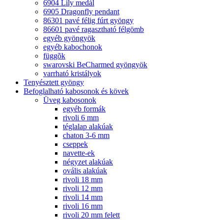
6904 Lily medál
6905 Dragonfly pendant
86301 pavé félig fúrt gyöngy
86601 pavé ragasztható félgömb
egyéb gyöngyök
egyéb kabochonok
függõk
swarovski BeCharmed gyöngyök
varrható kristályok
Tenyésztett gyöngy
Befoglalható kabosonok és kövek
Üveg kabosonok
egyéb formák
rivoli 6 mm
téglalap alakúak
chaton 3-6 mm
cseppek
navette-ek
négyzet alakúak
ovális alakúak
rivoli 18 mm
rivoli 12 mm
rivoli 14 mm
rivoli 16 mm
rivoli 20 mm felett