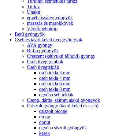
Türkinit, szintetikus türkiz
Türkiz
Unakit
egyéb ásványgyöngyök
masszás és marokkövek
Vérkő/heliotróp
Betű gyöngyök
Cseh és távol keleti üveggyöngyök
AVA gyöngy
Bi-bo gyöngyök
Crescent (kétlyukú félhold) gyöngy
Cseh üveggombok
Cseh üvegteklák
cseh tekla 3 mm
cseh tekla 4 mm
cseh tekla 6 mm
cseh tekla 8 mm
egyéb cseh teklák
Csepp, dárda, szirom alakú gyöngyök
Csiszolt gyöngy (távol keleti és cseh)
csiszolt bicone
csepp
donut
egyéb csiszolt gyöngyök
kerek