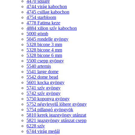
4470 square
4744 virág kabochon
4745 csillag kabochon
4754 starbloom
4778 Fatima keze
4884 xilion szív kabochon
5000 gömb
5045 rondelle gyöngy
5328 bicone 3 mm
5328 bicone 4 mm
5328 bicone 6 mm
5500 csepp gyöngy
5540 artemis
5541 large dome
5542 dome bead
5601 kocka gyöngy
5741 szív gyöngy
5742 szív gyöngy
5750 koponya gyöngy
5752 négylevelű lóhere gyöngy
5754 pillangó gyöngyök
5810 kerek igazgyöngy utánzat
5821 igazgyöngy utánzat csepp
6228 szív
6744 virág medál