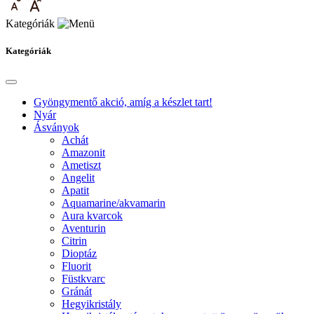
Kategóriák
Kategóriák
Gyöngymentő akció, amíg a készlet tart!
Nyár
Ásványok
Achát
Amazonit
Ametiszt
Angelit
Apatit
Aquamarine/akvamarin
Aura kvarcok
Aventurin
Citrin
Dioptáz
Fluorit
Füstkvarc
Gránát
Hegyikristály