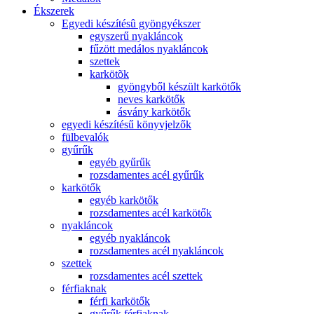
Ékszerek
Egyedi készítésû gyöngyékszer
egyszerű nyakláncok
fűzött medálos nyakláncok
szettek
karkötõk
gyöngyből készült karkötők
neves karkötők
ásvány karkötők
egyedi készítésű könyvjelzők
fülbevalók
gyűrűk
egyéb gyűrűk
rozsdamentes acél gyűrűk
karkötők
egyéb karkötők
rozsdamentes acél karkötők
nyakláncok
egyéb nyakláncok
rozsdamentes acél nyakláncok
szettek
rozsdamentes acél szettek
férfiaknak
férfi karkötők
gyűrűk férfiaknak