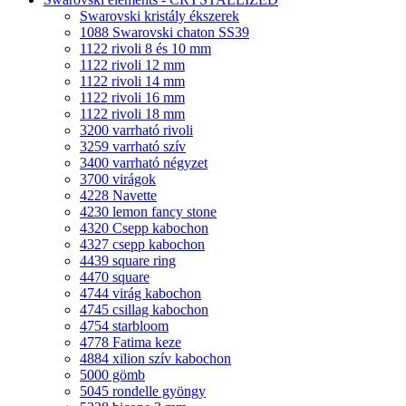
Swarovski kristály ékszerek
1088 Swarovski chaton SS39
1122 rivoli 8 és 10 mm
1122 rivoli 12 mm
1122 rivoli 14 mm
1122 rivoli 16 mm
1122 rivoli 18 mm
3200 varrható rivoli
3259 varrható szív
3400 varrható négyzet
3700 virágok
4228 Navette
4230 lemon fancy stone
4320 Csepp kabochon
4327 csepp kabochon
4439 square ring
4470 square
4744 virág kabochon
4745 csillag kabochon
4754 starbloom
4778 Fatima keze
4884 xilion szív kabochon
5000 gömb
5045 rondelle gyöngy