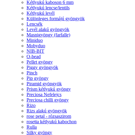
Kétlyukú kaboson 6 mm
Kétlyukú lencse/lentils
Kétlyukú levél
Különleges formájú gyöngyök
Lencsék
Levél alakú gyöngyök
Masnigyöngy (farfalle)
Miniduo
Mobyduo
NIB-BIT
O-bead
Pellet gyöngy
Piggy gyöngyök
Pinch
Pip gyöngy
Piramid gyöngyök
Prism kétlyukú gyöngy
Preciosa Nefelejcs
Preciosa chilli gyöngy
Rizo
Rizs alakú gyöngyök
rose petal - rózsaszirom
rosetta kétlyukú kabochon
Rulla
Silky gyöngy