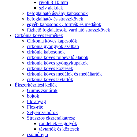
rivoli 8-10 mm
szív alakúak
befoglalható ásvány kabosonok
befoglalható- és strasszkövek
egyéb kabosonok , formák és medálok
fûzhetõ foglalatosok, varrható strasszkövek
Cirkónia köves termékek
Cirkonia köves kapcsolók
cirkonia gyöngyök szálban
cirkónia kabosonok
cirkonia köves fülbevaló alapok
cirkonia köves gyöngykupakok
cirkonia köves köztesek
cirkonia köves medálok és medáltartók
cirkonia köves távtartók
Ékszerkészítési kellék
Gumis zsinórok
bojtok
filc anyag
Flex-rite
Selyemzsinórok
Strasszos ékszeralkatrész
rondellek és golyók
távtartók és köztesek
csomórejtõ