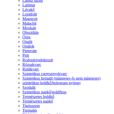
Lápisz lazuli
Larimar
Lávakő
Lepidolit
Magnezit
Malachit
Mookait
Obszidián
Ónix
Opalit
Opálok
Pietersite
Pirit
Rodonit/rodokrozit
Rózsakvarc
Rutilkvarc
Szintetikus cseresznyekvarc
Szintetikus hematit (mágneses és nem mágneses)
szintetikus holdkő/hologram gyöngy
Szodalit
Szintetikus napkő/goldfluss
Természetes holdkő
Természetes napkő
Tigrisszem
Turmalin