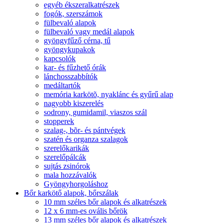
egyéb ékszeralkatrészek
fogók, szerszámok
fülbevaló alapok
fülbevaló vagy medál alapok
gyöngyfűző cérna, tű
gyöngykupakok
kapcsolók
kar- és fűzhető órák
lánchosszabbítók
medáltartók
memória karkötõ, nyaklánc és gyűrű alap
nagyobb kiszerelés
sodrony, gumidamil, viaszos szál
stopperek
szalag-, bõr- és pántvégek
szatén és organza szalagok
szerelőkarikák
szerelőpálcák
sujtás zsinórok
mala hozzávalók
Gyöngyhorgoláshoz
Bőr karkötő alapok, bőrszálak
10 mm széles bőr alapok és alkatrészek
12 x 6 mm-es ovális bőrök
13 mm széles bőr alapok és alkatrészek