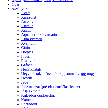
Nyár
Ásványok
Achát
Amazonit
Ametiszt
Angelit
Apatit
Aquamarine/akvamarin
Aura kvarcok
Aventurin
Citrin
Dioptáz
Fluorit
Füstkvarc
Gránát
Hegyikristály
Hegyikristály utánzatok: roppantott üveggyöngyök
Howlit
Jade
Jade utánzat (préselt törmelékes kvarc)
Jáspis - riolit
Kalcedon-csipkeachát
Karneol
Labradorit