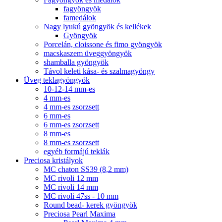
fagyöngyök
famedálok
Nagy lyukú gyöngyök és kellékek
Gyöngyök
Porcelán, cloissone és fimo gyöngyök
macskaszem üveggyöngyök
shamballa gyöngyök
Távol keleti kása- és szalmagyöngy
Üveg teklagyöngyök
10-12-14 mm-es
4 mm-es
4 mm-es zsorzsett
6 mm-es
6 mm-es zsorzsett
8 mm-es
8 mm-es zsorzsett
egyéb formájú teklák
Preciosa kristályok
MC chaton SS39 (8,2 mm)
MC rivoli 12 mm
MC rivoli 14 mm
MC rivoli 47ss - 10 mm
Round bead- kerek gyöngyök
Preciosa Pearl Maxima