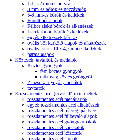
1-1,5-2 mm-es bõrszál
3 mm-es bőrök és hozzávalók
5-6 mm-es bőrök és kellékek
Fonott bőr alapok
Félkör alakú bőrök és alkatrészek
Kerek fonott bőrök és kellékek
egyéb alkatrészek bőrhöz
ovális bőr karkötő alapok és alkatrészek
ovális bőrök 10 x 4,5 mm és kellékek
parafa alapok
Köztesek, távtartók és medálok
Köztes gyöngyök
fém köztes gyöngyök
mûanyag köztes gyöngyök
Zsuzsuk, fityegők, medálok
távtartók
Rozsdamentes acél (orvosi fém) termékek
rozsdamentes acél medáltartók
egyéb rozsdamentes acél alkatrészek
rozsdamentes acél bőrvég, pántvég
rozsdamentes acél fülbevaló alapok
rozsdamentes acél gyöngykupakok
rozsdamentes acél kapcsolók
rozsdamentes acél köztesek
rozsdamentes acél láncok