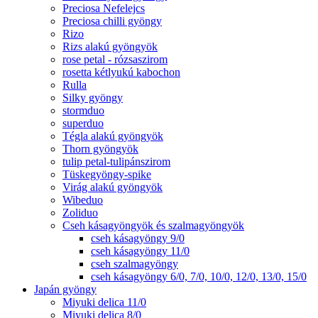
Preciosa Nefelejcs
Preciosa chilli gyöngy
Rizo
Rizs alakú gyöngyök
rose petal - rózsaszirom
rosetta kétlyukú kabochon
Rulla
Silky gyöngy
stormduo
superduo
Tégla alakú gyöngyök
Thorn gyöngyök
tulip petal-tulipánszirom
Tüskegyöngy-spike
Virág alakú gyöngyök
Wibeduo
Zoliduo
Cseh kásagyöngyök és szalmagyöngyök
cseh kásagyöngy 9/0
cseh kásagyöngy 11/0
cseh szalmagyöngy
cseh kásagyöngy 6/0, 7/0, 10/0, 12/0, 13/0, 15/0
Japán gyöngy
Miyuki delica 11/0
Miyuki delica 8/0