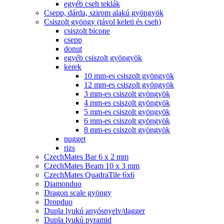
egyéb cseh teklák
Csepp, dárda, szirom alakú gyöngyök
Csiszolt gyöngy (távol keleti és cseh)
csiszolt bicone
csepp
donut
egyéb csiszolt gyöngyök
kerek
10 mm-es csiszolt gyöngyök
12 mm-es csiszolt gyöngyök
3 mm-es csiszolt gyöngyök
4 mm-es csiszolt gyöngyök
5 mm-es csiszolt gyöngyök
6 mm-es csiszolt gyöngyök
8 mm-es csiszolt gyöngyök
nugget
rizs
CzechMates Bar 6 x 2 mm
CzechMates Beam 10 x 3 mm
CzechMates QuadraTile 6x6
Diamonduo
Dragon scale gyöngy
Dropduo
Dupla lyukú anyósnyelv/dagger
Dupla lyukú pyramid