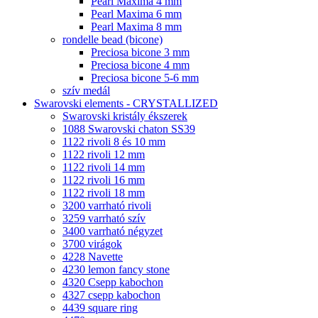
Pearl Maxima 4 mm
Pearl Maxima 6 mm
Pearl Maxima 8 mm
rondelle bead (bicone)
Preciosa bicone 3 mm
Preciosa bicone 4 mm
Preciosa bicone 5-6 mm
szív medál
Swarovski elements - CRYSTALLIZED
Swarovski kristály ékszerek
1088 Swarovski chaton SS39
1122 rivoli 8 és 10 mm
1122 rivoli 12 mm
1122 rivoli 14 mm
1122 rivoli 16 mm
1122 rivoli 18 mm
3200 varrható rivoli
3259 varrható szív
3400 varrható négyzet
3700 virágok
4228 Navette
4230 lemon fancy stone
4320 Csepp kabochon
4327 csepp kabochon
4439 square ring