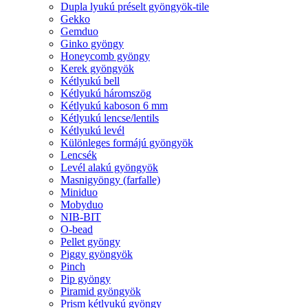
Dupla lyukú préselt gyöngyök-tile
Gekko
Gemduo
Ginko gyöngy
Honeycomb gyöngy
Kerek gyöngyök
Kétlyukú bell
Kétlyukú háromszög
Kétlyukú kaboson 6 mm
Kétlyukú lencse/lentils
Kétlyukú levél
Különleges formájú gyöngyök
Lencsék
Levél alakú gyöngyök
Masnigyöngy (farfalle)
Miniduo
Mobyduo
NIB-BIT
O-bead
Pellet gyöngy
Piggy gyöngyök
Pinch
Pip gyöngy
Piramid gyöngyök
Prism kétlyukú gyöngy