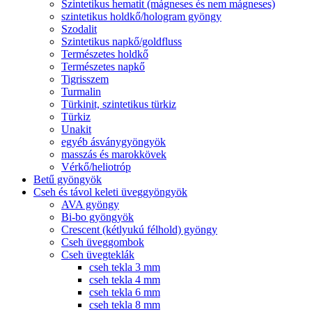
Szintetikus hematit (mágneses és nem mágneses)
szintetikus holdkő/hologram gyöngy
Szodalit
Szintetikus napkő/goldfluss
Természetes holdkő
Természetes napkő
Tigrisszem
Turmalin
Türkinit, szintetikus türkiz
Türkiz
Unakit
egyéb ásványgyöngyök
masszás és marokkövek
Vérkő/heliotróp
Betű gyöngyök
Cseh és távol keleti üveggyöngyök
AVA gyöngy
Bi-bo gyöngyök
Crescent (kétlyukú félhold) gyöngy
Cseh üveggombok
Cseh üvegteklák
cseh tekla 3 mm
cseh tekla 4 mm
cseh tekla 6 mm
cseh tekla 8 mm