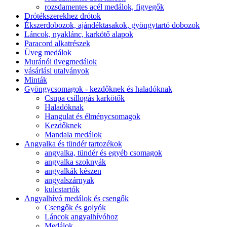
rozsdamentes acél medálok, figyegők
Drótékszerekhez drótok
Ékszerdobozok, ajándéktasakok, gyöngytartó dobozok
Láncok, nyaklánc, karkötő alapok
Paracord alkatrészek
Üveg medálok
Muránói üvegmedálok
vásárlási utalványok
Minták
Gyöngycsomagok - kezdőknek és haladóknak
Csupa csillogás karkötők
Haladóknak
Hangulat és élménycsomagok
Kezdőknek
Mandala medálok
Angyalka és tündér tartozékok
angyalka, tündér és egyéb csomagok
angyalka szoknyák
angyalkák készen
angyalszárnyak
kulcstartók
Angyalhívó medálok és csengők
Csengők és golyók
Láncok angyalhívóhoz
Medálok