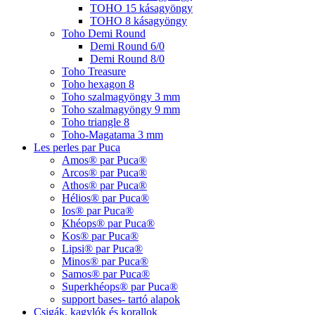
TOHO 15 kásagyöngy
TOHO 8 kásagyöngy
Toho Demi Round
Demi Round 6/0
Demi Round 8/0
Toho Treasure
Toho hexagon 8
Toho szalmagyöngy 3 mm
Toho szalmagyöngy 9 mm
Toho triangle 8
Toho-Magatama 3 mm
Les perles par Puca
Amos® par Puca®
Arcos® par Puca®
Athos® par Puca®
Hélios® par Puca®
Ios® par Puca®
Khéops® par Puca®
Kos® par Puca®
Lipsi® par Puca®
Minos® par Puca®
Samos® par Puca®
Superkhéops® par Puca®
support bases- tartó alapok
Csigák, kagylók és korallok