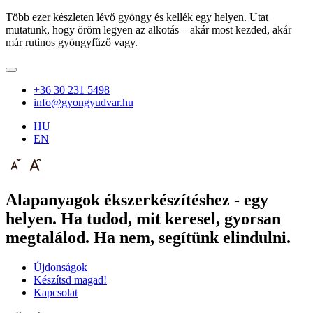
Több ezer készleten lévő gyöngy és kellék egy helyen. Utat
mutatunk, hogy öröm legyen az alkotás – akár most kezded, akár
már rutinos gyöngyfűző vagy.
+36 30 231 5498
info@gyongyudvar.hu
HU
EN
Alapanyagok ékszerkészítéshez - egy
helyen. Ha tudod, mit keresel, gyorsan
megtalálod. Ha nem, segítünk elindulni.
Újdonságok
Készítsd magad!
Kapcsolat