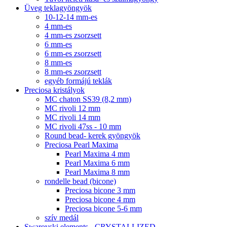
Üveg teklagyöngyök
10-12-14 mm-es
4 mm-es
4 mm-es zsorzsett
6 mm-es
6 mm-es zsorzsett
8 mm-es
8 mm-es zsorzsett
egyéb formájú teklák
Preciosa kristályok
MC chaton SS39 (8,2 mm)
MC rivoli 12 mm
MC rivoli 14 mm
MC rivoli 47ss - 10 mm
Round bead- kerek gyöngyök
Preciosa Pearl Maxima
Pearl Maxima 4 mm
Pearl Maxima 6 mm
Pearl Maxima 8 mm
rondelle bead (bicone)
Preciosa bicone 3 mm
Preciosa bicone 4 mm
Preciosa bicone 5-6 mm
szív medál
Swarovski elements - CRYSTALLIZED