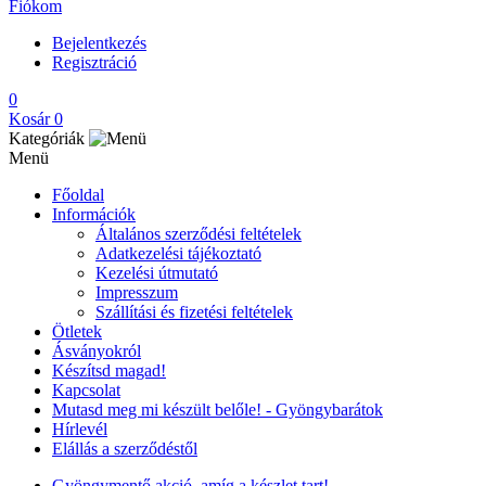
Fiókom
Bejelentkezés
Regisztráció
0
Kosár
0
Kategóriák
Menü
Főoldal
Információk
Általános szerződési feltételek
Adatkezelési tájékoztató
Kezelési útmutató
Impresszum
Szállítási és fizetési feltételek
Ötletek
Ásványokról
Készítsd magad!
Kapcsolat
Mutasd meg mi készült belőle! - Gyöngybarátok
Hírlevél
Elállás a szerződéstől
Gyöngymentő akció, amíg a készlet tart!