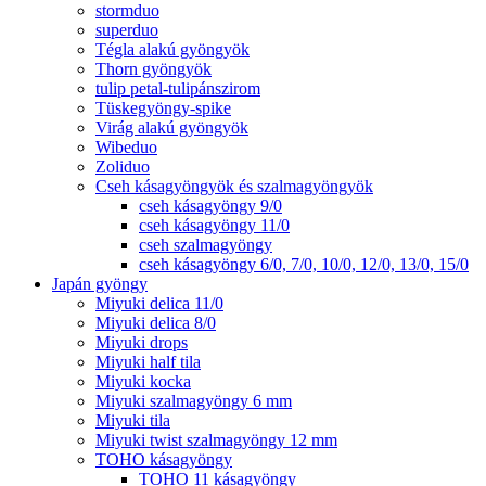
stormduo
superduo
Tégla alakú gyöngyök
Thorn gyöngyök
tulip petal-tulipánszirom
Tüskegyöngy-spike
Virág alakú gyöngyök
Wibeduo
Zoliduo
Cseh kásagyöngyök és szalmagyöngyök
cseh kásagyöngy 9/0
cseh kásagyöngy 11/0
cseh szalmagyöngy
cseh kásagyöngy 6/0, 7/0, 10/0, 12/0, 13/0, 15/0
Japán gyöngy
Miyuki delica 11/0
Miyuki delica 8/0
Miyuki drops
Miyuki half tila
Miyuki kocka
Miyuki szalmagyöngy 6 mm
Miyuki tila
Miyuki twist szalmagyöngy 12 mm
TOHO kásagyöngy
TOHO 11 kásagyöngy