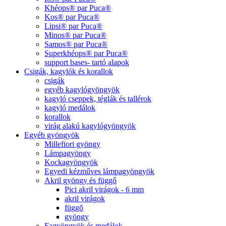
Khéops® par Puca®
Kos® par Puca®
Lipsi® par Puca®
Minos® par Puca®
Samos® par Puca®
Superkhéops® par Puca®
support bases- tartó alapok
Csigák, kagylók és korallok
csigák
egyéb kagylógyöngyök
kagyló cseppek, téglák és tallérok
kagyló medálok
korallok
virág alakú kagylógyöngyök
Egyéb gyöngyök
Millefiori gyöngy
Lámpagyöngy
Kockagyöngyök
Egyedi kézműves lámpagyöngyök
Akril gyöngy és függő
Pici akril virágok - 6 mm
akril virágok
függõ
gyöngy
Fagyöngyök és medálok