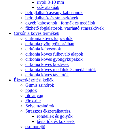
rivoli 8-10 mm
szív alakúak
befoglalható ásvány kabosonok
befoglalható- és strasszkövek
egyéb kabosonok , formák és medálok
fûzhetõ foglalatosok, varrható strasszkövek
Cirkónia köves termékek
Cirkonia köves kapcsolók
cirkonia gyöngyök szálban
cirkónia kabosonok
cirkonia köves fülbevaló alapok
cirkonia köves gyöngykupakok
cirkonia köves köztesek
cirkonia köves medálok és medáltartók
cirkonia köves távtartók
Ékszerkészítési kellék
Gumis zsinórok
bojtok
filc anyag
Flex-rite
Selyemzsinórok
Strasszos ékszeralkatrész
rondellek és golyók
távtartók és köztesek
csomórejtõ