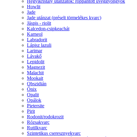
Hegyikristály utánzatok: roppantott üveggyöngyök
Howlit
Jade
Jade utánzat (préselt törmelékes kvarc)
Jáspis - riolit
Kalcedon-csipkeachát
Karneol
Labradorit
Lápisz lazuli
Larimar
Lávakő
Lepidolit
Magnezit
Malachit
Mookait
Obszidián
Ónix
Opalit
Opálok
Pietersite
Pirit
Rodonit/rodokrozit
Rózsakvarc
Rutilkvarc
Szintetikus cseresznyekvarc