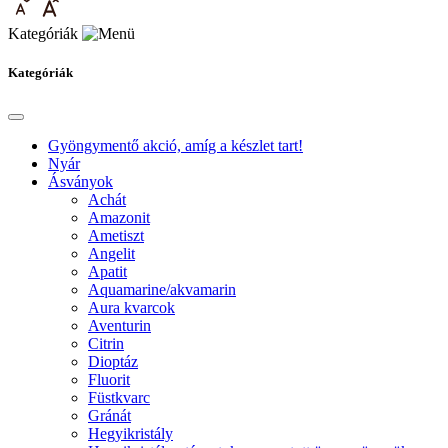
Kategóriák
Kategóriák
Gyöngymentő akció, amíg a készlet tart!
Nyár
Ásványok
Achát
Amazonit
Ametiszt
Angelit
Apatit
Aquamarine/akvamarin
Aura kvarcok
Aventurin
Citrin
Dioptáz
Fluorit
Füstkvarc
Gránát
Hegyikristály