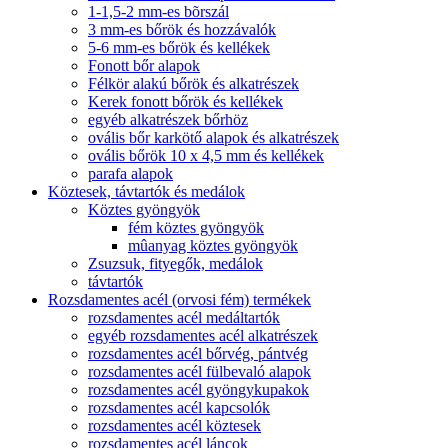
1-1,5-2 mm-es bõrszál
3 mm-es bőrök és hozzávalók
5-6 mm-es bőrök és kellékek
Fonott bőr alapok
Félkör alakú bőrök és alkatrészek
Kerek fonott bőrök és kellékek
egyéb alkatrészek bőrhöz
ovális bőr karkötő alapok és alkatrészek
ovális bőrök 10 x 4,5 mm és kellékek
parafa alapok
Köztesek, távtartók és medálok
Köztes gyöngyök
fém köztes gyöngyök
mûanyag köztes gyöngyök
Zsuzsuk, fityegők, medálok
távtartók
Rozsdamentes acél (orvosi fém) termékek
rozsdamentes acél medáltartók
egyéb rozsdamentes acél alkatrészek
rozsdamentes acél bőrvég, pántvég
rozsdamentes acél fülbevaló alapok
rozsdamentes acél gyöngykupakok
rozsdamentes acél kapcsolók
rozsdamentes acél köztesek
rozsdamentes acél láncok