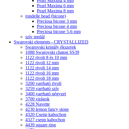
Pearl Maxima 4 mm
Pearl Maxima 6 mm
Pearl Maxima 8 mm
rondelle bead (bicone)
Preciosa bicone 3 mm
Preciosa bicone 4 mm
Preciosa bicone 5-6 mm
szív medál
Swarovski elements - CRYSTALLIZED
Swarovski kristály ékszerek
1088 Swarovski chaton SS39
1122 rivoli 8 és 10 mm
1122 rivoli 12 mm
1122 rivoli 14 mm
1122 rivoli 16 mm
1122 rivoli 18 mm
3200 varrható rivoli
3259 varrható szív
3400 varrható négyzet
3700 virágok
4228 Navette
4230 lemon fancy stone
4320 Csepp kabochon
4327 csepp kabochon
4439 square ring