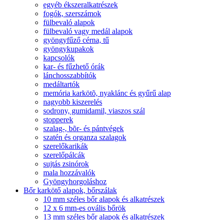
egyéb ékszeralkatrészek
fogók, szerszámok
fülbevaló alapok
fülbevaló vagy medál alapok
gyöngyfűző cérna, tű
gyöngykupakok
kapcsolók
kar- és fűzhető órák
lánchosszabbítók
medáltartók
memória karkötõ, nyaklánc és gyűrű alap
nagyobb kiszerelés
sodrony, gumidamil, viaszos szál
stopperek
szalag-, bõr- és pántvégek
szatén és organza szalagok
szerelőkarikák
szerelőpálcák
sujtás zsinórok
mala hozzávalók
Gyöngyhorgoláshoz
Bőr karkötő alapok, bőrszálak
10 mm széles bőr alapok és alkatrészek
12 x 6 mm-es ovális bőrök
13 mm széles bőr alapok és alkatrészek