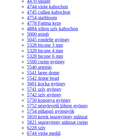
4470 square
4744 virág kabochon
4745 csillag kabochon
4754 starbloom
4778 Fatima keze
4884 xilion szív kabochon
5000 gömb
5045 rondelle gyöngy
5328 bicone 3 mm
5328 bicone 4 mm
5328 bicone 6 mm
5500 csepp gyöngy
5540 artemis
5541 large dome
5542 dome bead
5601 kocka gyöngy
5741 szív gyöngy
5742 szív gyöngy
5750 koponya gyöngy
5752 négylevelű lóhere gyöngy
5754 pillangó gyöngyök
5810 kerek igazgyöngy utánzat
5821 igazgyöngy utánzat csepp
6228 szív
6744 virág medál