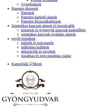
Gyerekeknek
Patentos ékszerek
Patentok
Patentos karkötő alapok
Patentos ékszeralkatrészek
Szintetikus kaucsuk alapok és hozzávalók
köztesek és gyöngyök kaucsuk karkötőhöz
szintetikus kaucsuk nyaklánc alapok
egyéb termékek
kitűzők és kulcstartók
műköröm kellékek
dekorációk és egyebek
rugalmas és nem rugalmas csipke
Kategóriák