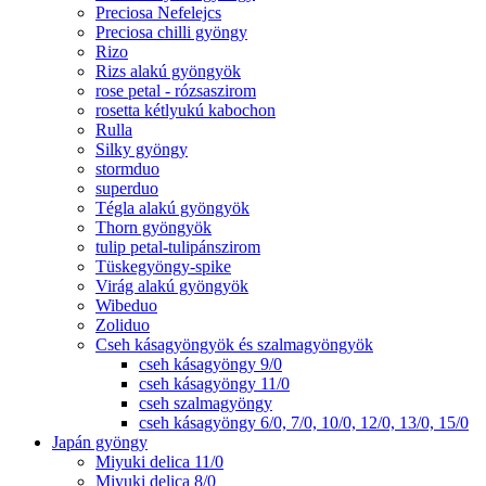
Preciosa Nefelejcs
Preciosa chilli gyöngy
Rizo
Rizs alakú gyöngyök
rose petal - rózsaszirom
rosetta kétlyukú kabochon
Rulla
Silky gyöngy
stormduo
superduo
Tégla alakú gyöngyök
Thorn gyöngyök
tulip petal-tulipánszirom
Tüskegyöngy-spike
Virág alakú gyöngyök
Wibeduo
Zoliduo
Cseh kásagyöngyök és szalmagyöngyök
cseh kásagyöngy 9/0
cseh kásagyöngy 11/0
cseh szalmagyöngy
cseh kásagyöngy 6/0, 7/0, 10/0, 12/0, 13/0, 15/0
Japán gyöngy
Miyuki delica 11/0
Miyuki delica 8/0