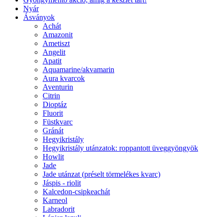
Nyár
Ásványok
Achát
Amazonit
Ametiszt
Angelit
Apatit
Aquamarine/akvamarin
Aura kvarcok
Aventurin
Citrin
Dioptáz
Fluorit
Füstkvarc
Gránát
Hegyikristály
Hegyikristály utánzatok: roppantott üveggyöngyök
Howlit
Jade
Jade utánzat (préselt törmelékes kvarc)
Jáspis - riolit
Kalcedon-csipkeachát
Karneol
Labradorit