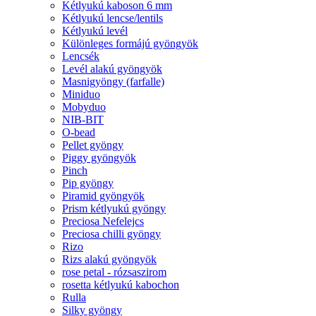
Kétlyukú kaboson 6 mm
Kétlyukú lencse/lentils
Kétlyukú levél
Különleges formájú gyöngyök
Lencsék
Levél alakú gyöngyök
Masnigyöngy (farfalle)
Miniduo
Mobyduo
NIB-BIT
O-bead
Pellet gyöngy
Piggy gyöngyök
Pinch
Pip gyöngy
Piramid gyöngyök
Prism kétlyukú gyöngy
Preciosa Nefelejcs
Preciosa chilli gyöngy
Rizo
Rizs alakú gyöngyök
rose petal - rózsaszirom
rosetta kétlyukú kabochon
Rulla
Silky gyöngy