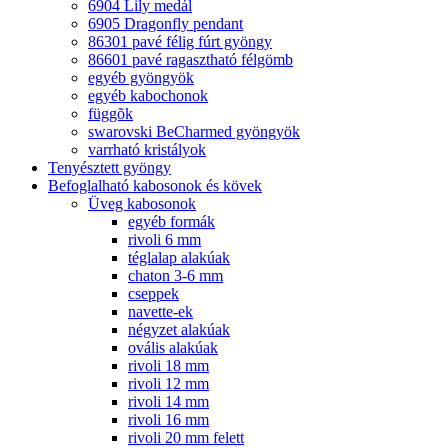
6904 Lily medál
6905 Dragonfly pendant
86301 pavé félig fúrt gyöngy
86601 pavé ragasztható félgömb
egyéb gyöngyök
egyéb kabochonok
függõk
swarovski BeCharmed gyöngyök
varrható kristályok
Tenyésztett gyöngy
Befoglalható kabosonok és kövek
Üveg kabosonok
egyéb formák
rivoli 6 mm
téglalap alakúak
chaton 3-6 mm
cseppek
navette-ek
négyzet alakúak
ovális alakúak
rivoli 18 mm
rivoli 12 mm
rivoli 14 mm
rivoli 16 mm
rivoli 20 mm felett