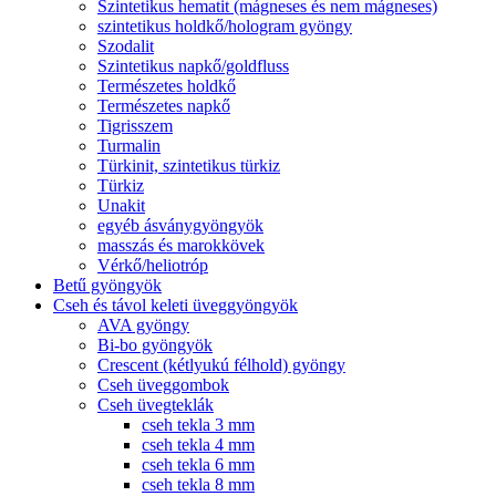
Szintetikus hematit (mágneses és nem mágneses)
szintetikus holdkő/hologram gyöngy
Szodalit
Szintetikus napkő/goldfluss
Természetes holdkő
Természetes napkő
Tigrisszem
Turmalin
Türkinit, szintetikus türkiz
Türkiz
Unakit
egyéb ásványgyöngyök
masszás és marokkövek
Vérkő/heliotróp
Betű gyöngyök
Cseh és távol keleti üveggyöngyök
AVA gyöngy
Bi-bo gyöngyök
Crescent (kétlyukú félhold) gyöngy
Cseh üveggombok
Cseh üvegteklák
cseh tekla 3 mm
cseh tekla 4 mm
cseh tekla 6 mm
cseh tekla 8 mm