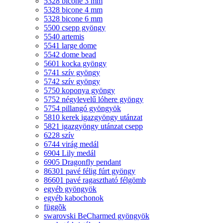
5328 bicone 3 mm
5328 bicone 4 mm
5328 bicone 6 mm
5500 csepp gyöngy
5540 artemis
5541 large dome
5542 dome bead
5601 kocka gyöngy
5741 szív gyöngy
5742 szív gyöngy
5750 koponya gyöngy
5752 négylevelű lóhere gyöngy
5754 pillangó gyöngyök
5810 kerek igazgyöngy utánzat
5821 igazgyöngy utánzat csepp
6228 szív
6744 virág medál
6904 Lily medál
6905 Dragonfly pendant
86301 pavé félig fúrt gyöngy
86601 pavé ragasztható félgömb
egyéb gyöngyök
egyéb kabochonok
függõk
swarovski BeCharmed gyöngyök