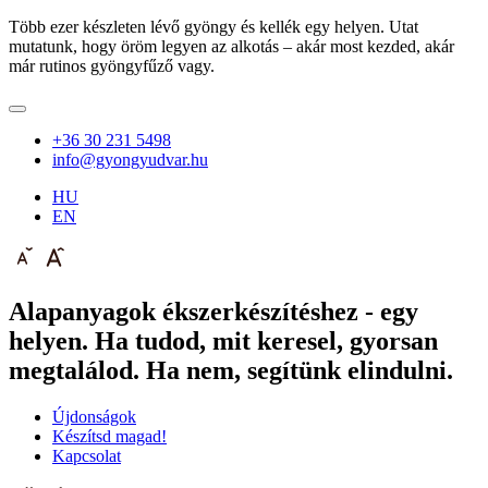
Több ezer készleten lévő gyöngy és kellék egy helyen. Utat
mutatunk, hogy öröm legyen az alkotás – akár most kezded, akár
már rutinos gyöngyfűző vagy.
+36 30 231 5498
info@gyongyudvar.hu
HU
EN
Alapanyagok ékszerkészítéshez - egy
helyen. Ha tudod, mit keresel, gyorsan
megtalálod. Ha nem, segítünk elindulni.
Újdonságok
Készítsd magad!
Kapcsolat