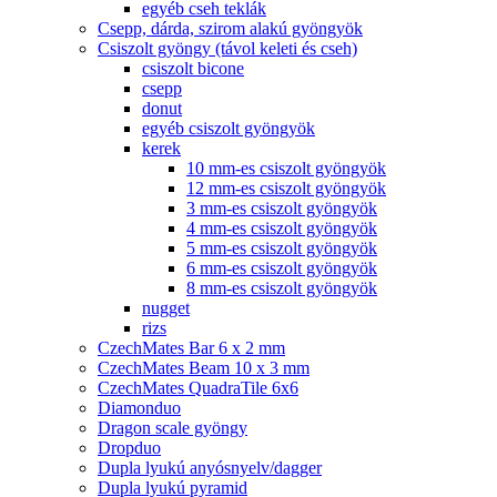
egyéb cseh teklák
Csepp, dárda, szirom alakú gyöngyök
Csiszolt gyöngy (távol keleti és cseh)
csiszolt bicone
csepp
donut
egyéb csiszolt gyöngyök
kerek
10 mm-es csiszolt gyöngyök
12 mm-es csiszolt gyöngyök
3 mm-es csiszolt gyöngyök
4 mm-es csiszolt gyöngyök
5 mm-es csiszolt gyöngyök
6 mm-es csiszolt gyöngyök
8 mm-es csiszolt gyöngyök
nugget
rizs
CzechMates Bar 6 x 2 mm
CzechMates Beam 10 x 3 mm
CzechMates QuadraTile 6x6
Diamonduo
Dragon scale gyöngy
Dropduo
Dupla lyukú anyósnyelv/dagger
Dupla lyukú pyramid