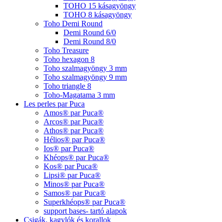
TOHO 15 kásagyöngy
TOHO 8 kásagyöngy
Toho Demi Round
Demi Round 6/0
Demi Round 8/0
Toho Treasure
Toho hexagon 8
Toho szalmagyöngy 3 mm
Toho szalmagyöngy 9 mm
Toho triangle 8
Toho-Magatama 3 mm
Les perles par Puca
Amos® par Puca®
Arcos® par Puca®
Athos® par Puca®
Hélios® par Puca®
Ios® par Puca®
Khéops® par Puca®
Kos® par Puca®
Lipsi® par Puca®
Minos® par Puca®
Samos® par Puca®
Superkhéops® par Puca®
support bases- tartó alapok
Csigák, kagylók és korallok