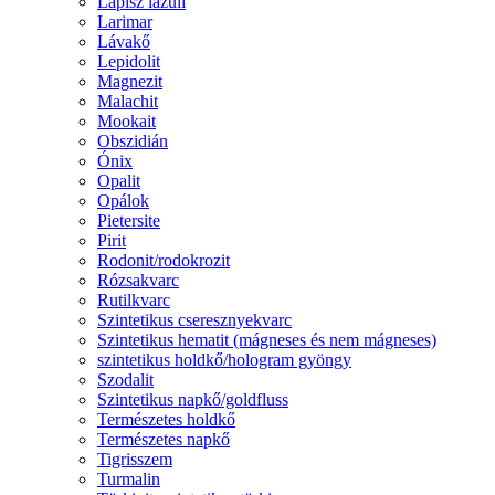
Lápisz lazuli
Larimar
Lávakő
Lepidolit
Magnezit
Malachit
Mookait
Obszidián
Ónix
Opalit
Opálok
Pietersite
Pirit
Rodonit/rodokrozit
Rózsakvarc
Rutilkvarc
Szintetikus cseresznyekvarc
Szintetikus hematit (mágneses és nem mágneses)
szintetikus holdkő/hologram gyöngy
Szodalit
Szintetikus napkő/goldfluss
Természetes holdkő
Természetes napkő
Tigrisszem
Turmalin