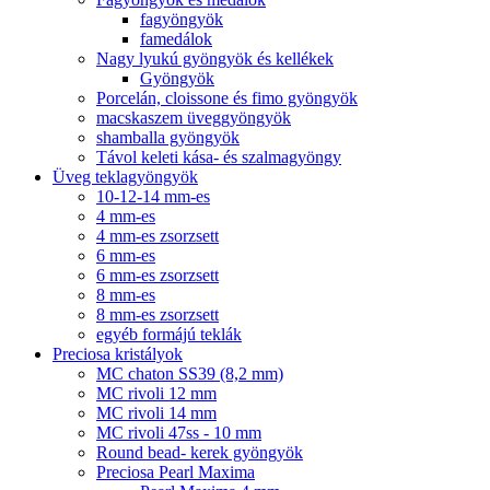
fagyöngyök
famedálok
Nagy lyukú gyöngyök és kellékek
Gyöngyök
Porcelán, cloissone és fimo gyöngyök
macskaszem üveggyöngyök
shamballa gyöngyök
Távol keleti kása- és szalmagyöngy
Üveg teklagyöngyök
10-12-14 mm-es
4 mm-es
4 mm-es zsorzsett
6 mm-es
6 mm-es zsorzsett
8 mm-es
8 mm-es zsorzsett
egyéb formájú teklák
Preciosa kristályok
MC chaton SS39 (8,2 mm)
MC rivoli 12 mm
MC rivoli 14 mm
MC rivoli 47ss - 10 mm
Round bead- kerek gyöngyök
Preciosa Pearl Maxima