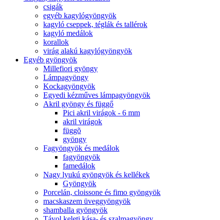
csigák
egyéb kagylógyöngyök
kagyló cseppek, téglák és tallérok
kagyló medálok
korallok
virág alakú kagylógyöngyök
Egyéb gyöngyök
Millefiori gyöngy
Lámpagyöngy
Kockagyöngyök
Egyedi kézműves lámpagyöngyök
Akril gyöngy és függő
Pici akril virágok - 6 mm
akril virágok
függõ
gyöngy
Fagyöngyök és medálok
fagyöngyök
famedálok
Nagy lyukú gyöngyök és kellékek
Gyöngyök
Porcelán, cloissone és fimo gyöngyök
macskaszem üveggyöngyök
shamballa gyöngyök
Távol keleti kása- és szalmagyöngy