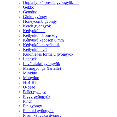
Dupla lyukú préselt gyöngyök-tile
Gekko
Gemduo
Ginko gyöngy
Honeycomb gyöngy
Kerek gyöngyök
Kétlyukú bell
Kétlyukú háromszög
Kétlyukú kaboson 6 mm
Kétlyukú lencse/lentils
Kétlyukú levél
Különleges formájú gyöngyök
Lencsék
Levél alakú gyöngyök
Masnigyöngy (farfalle)
Miniduo
Mobyduo
NIB-BIT
O-bead
Pellet gyöngy
Piggy gyöngyök
Pinch
Pip gyöngy
Piramid gyöngyök
Prism kétlyukú gyöngy