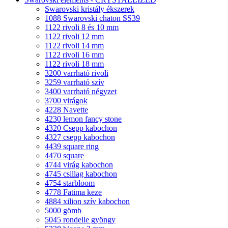
Swarovski kristály ékszerek
1088 Swarovski chaton SS39
1122 rivoli 8 és 10 mm
1122 rivoli 12 mm
1122 rivoli 14 mm
1122 rivoli 16 mm
1122 rivoli 18 mm
3200 varrható rivoli
3259 varrható szív
3400 varrható négyzet
3700 virágok
4228 Navette
4230 lemon fancy stone
4320 Csepp kabochon
4327 csepp kabochon
4439 square ring
4470 square
4744 virág kabochon
4745 csillag kabochon
4754 starbloom
4778 Fatima keze
4884 xilion szív kabochon
5000 gömb
5045 rondelle gyöngy