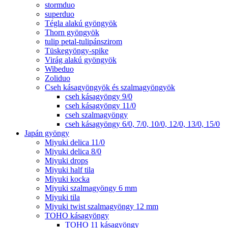
stormduo
superduo
Tégla alakú gyöngyök
Thorn gyöngyök
tulip petal-tulipánszirom
Tüskegyöngy-spike
Virág alakú gyöngyök
Wibeduo
Zoliduo
Cseh kásagyöngyök és szalmagyöngyök
cseh kásagyöngy 9/0
cseh kásagyöngy 11/0
cseh szalmagyöngy
cseh kásagyöngy 6/0, 7/0, 10/0, 12/0, 13/0, 15/0
Japán gyöngy
Miyuki delica 11/0
Miyuki delica 8/0
Miyuki drops
Miyuki half tila
Miyuki kocka
Miyuki szalmagyöngy 6 mm
Miyuki tila
Miyuki twist szalmagyöngy 12 mm
TOHO kásagyöngy
TOHO 11 kásagyöngy