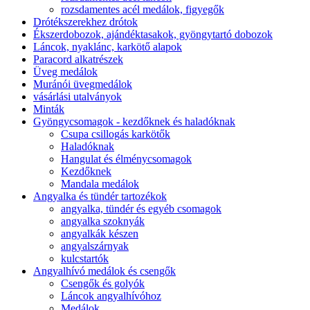
rozsdamentes acél medálok, figyegők
Drótékszerekhez drótok
Ékszerdobozok, ajándéktasakok, gyöngytartó dobozok
Láncok, nyaklánc, karkötő alapok
Paracord alkatrészek
Üveg medálok
Muránói üvegmedálok
vásárlási utalványok
Minták
Gyöngycsomagok - kezdőknek és haladóknak
Csupa csillogás karkötők
Haladóknak
Hangulat és élménycsomagok
Kezdőknek
Mandala medálok
Angyalka és tündér tartozékok
angyalka, tündér és egyéb csomagok
angyalka szoknyák
angyalkák készen
angyalszárnyak
kulcstartók
Angyalhívó medálok és csengők
Csengők és golyók
Láncok angyalhívóhoz
Medálok