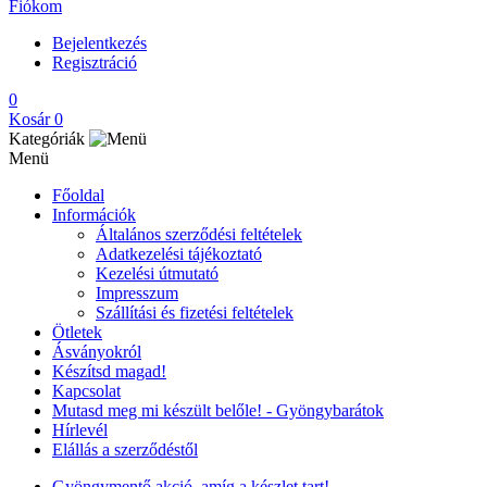
Fiókom
Bejelentkezés
Regisztráció
0
Kosár
0
Kategóriák
Menü
Főoldal
Információk
Általános szerződési feltételek
Adatkezelési tájékoztató
Kezelési útmutató
Impresszum
Szállítási és fizetési feltételek
Ötletek
Ásványokról
Készítsd magad!
Kapcsolat
Mutasd meg mi készült belőle! - Gyöngybarátok
Hírlevél
Elállás a szerződéstől
Gyöngymentő akció, amíg a készlet tart!