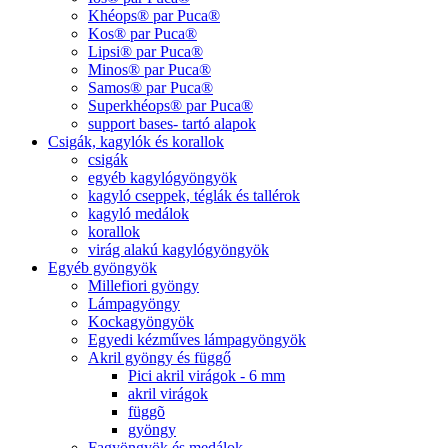
Khéops® par Puca®
Kos® par Puca®
Lipsi® par Puca®
Minos® par Puca®
Samos® par Puca®
Superkhéops® par Puca®
support bases- tartó alapok
Csigák, kagylók és korallok
csigák
egyéb kagylógyöngyök
kagyló cseppek, téglák és tallérok
kagyló medálok
korallok
virág alakú kagylógyöngyök
Egyéb gyöngyök
Millefiori gyöngy
Lámpagyöngy
Kockagyöngyök
Egyedi kézműves lámpagyöngyök
Akril gyöngy és függő
Pici akril virágok - 6 mm
akril virágok
függõ
gyöngy
Fagyöngyök és medálok