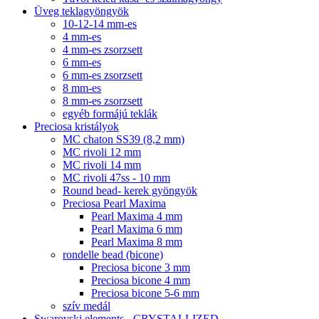
Üveg teklagyöngyök
10-12-14 mm-es
4 mm-es
4 mm-es zsorzsett
6 mm-es
6 mm-es zsorzsett
8 mm-es
8 mm-es zsorzsett
egyéb formájú teklák
Preciosa kristályok
MC chaton SS39 (8,2 mm)
MC rivoli 12 mm
MC rivoli 14 mm
MC rivoli 47ss - 10 mm
Round bead- kerek gyöngyök
Preciosa Pearl Maxima
Pearl Maxima 4 mm
Pearl Maxima 6 mm
Pearl Maxima 8 mm
rondelle bead (bicone)
Preciosa bicone 3 mm
Preciosa bicone 4 mm
Preciosa bicone 5-6 mm
szív medál
Swarovski elements - CRYSTALLIZED