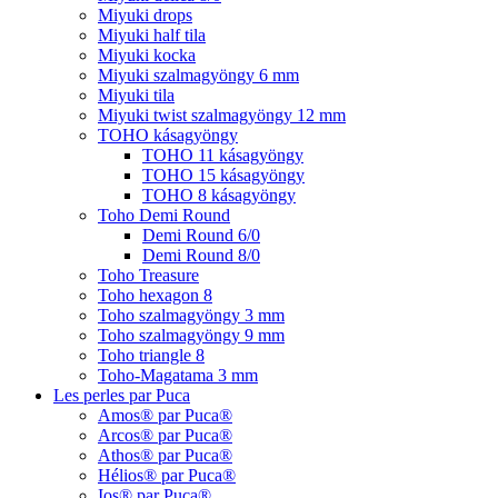
Miyuki drops
Miyuki half tila
Miyuki kocka
Miyuki szalmagyöngy 6 mm
Miyuki tila
Miyuki twist szalmagyöngy 12 mm
TOHO kásagyöngy
TOHO 11 kásagyöngy
TOHO 15 kásagyöngy
TOHO 8 kásagyöngy
Toho Demi Round
Demi Round 6/0
Demi Round 8/0
Toho Treasure
Toho hexagon 8
Toho szalmagyöngy 3 mm
Toho szalmagyöngy 9 mm
Toho triangle 8
Toho-Magatama 3 mm
Les perles par Puca
Amos® par Puca®
Arcos® par Puca®
Athos® par Puca®
Hélios® par Puca®
Ios® par Puca®