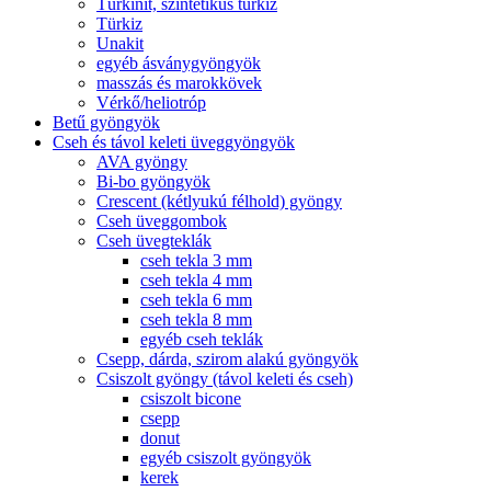
Türkinit, szintetikus türkiz
Türkiz
Unakit
egyéb ásványgyöngyök
masszás és marokkövek
Vérkő/heliotróp
Betű gyöngyök
Cseh és távol keleti üveggyöngyök
AVA gyöngy
Bi-bo gyöngyök
Crescent (kétlyukú félhold) gyöngy
Cseh üveggombok
Cseh üvegteklák
cseh tekla 3 mm
cseh tekla 4 mm
cseh tekla 6 mm
cseh tekla 8 mm
egyéb cseh teklák
Csepp, dárda, szirom alakú gyöngyök
Csiszolt gyöngy (távol keleti és cseh)
csiszolt bicone
csepp
donut
egyéb csiszolt gyöngyök
kerek