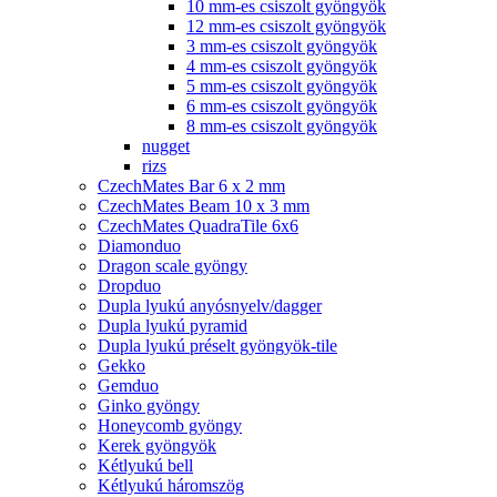
10 mm-es csiszolt gyöngyök
12 mm-es csiszolt gyöngyök
3 mm-es csiszolt gyöngyök
4 mm-es csiszolt gyöngyök
5 mm-es csiszolt gyöngyök
6 mm-es csiszolt gyöngyök
8 mm-es csiszolt gyöngyök
nugget
rizs
CzechMates Bar 6 x 2 mm
CzechMates Beam 10 x 3 mm
CzechMates QuadraTile 6x6
Diamonduo
Dragon scale gyöngy
Dropduo
Dupla lyukú anyósnyelv/dagger
Dupla lyukú pyramid
Dupla lyukú préselt gyöngyök-tile
Gekko
Gemduo
Ginko gyöngy
Honeycomb gyöngy
Kerek gyöngyök
Kétlyukú bell
Kétlyukú háromszög