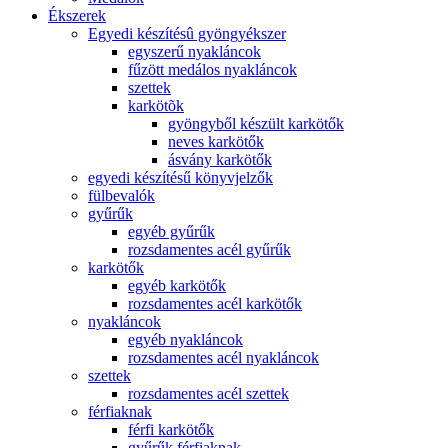
Ékszerek
Egyedi készítésû gyöngyékszer
egyszerű nyakláncok
fűzött medálos nyakláncok
szettek
karkötõk
gyöngyből készült karkötők
neves karkötők
ásvány karkötők
egyedi készítésű könyvjelzők
fülbevalók
gyűrűk
egyéb gyűrűk
rozsdamentes acél gyűrűk
karkötők
egyéb karkötők
rozsdamentes acél karkötők
nyakláncok
egyéb nyakláncok
rozsdamentes acél nyakláncok
szettek
rozsdamentes acél szettek
férfiaknak
férfi karkötők
gyűrűk férfiaknak