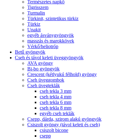
Természetes napkő
Tigrisszem
Turmalin
Türkinit, szintetikus türkiz
Türkiz
Unakit
egyéb ásványgyöngyök
masszás és marokkövek
Vérkő/heliotróp
Betű gyöngyök
Cseh és távol keleti üveggyöngyök
AVA gyöngy
Bi-bo gyöngyök
Crescent (kétlyukú félhold) gyöngy
Cseh üveggombok
Cseh üvegteklák
cseh tekla 3 mm
cseh tekla 4 mm
cseh tekla 6 mm
cseh tekla 8 mm
egyéb cseh teklák
Csepp, dárda, szirom alakú gyöngyök
Csiszolt gyöngy (távol keleti és cseh)
csiszolt bicone
csepp