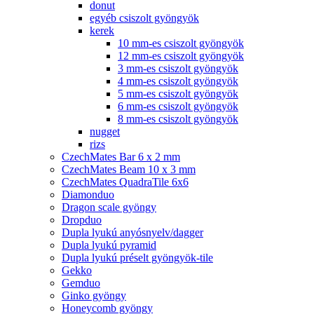
donut
egyéb csiszolt gyöngyök
kerek
10 mm-es csiszolt gyöngyök
12 mm-es csiszolt gyöngyök
3 mm-es csiszolt gyöngyök
4 mm-es csiszolt gyöngyök
5 mm-es csiszolt gyöngyök
6 mm-es csiszolt gyöngyök
8 mm-es csiszolt gyöngyök
nugget
rizs
CzechMates Bar 6 x 2 mm
CzechMates Beam 10 x 3 mm
CzechMates QuadraTile 6x6
Diamonduo
Dragon scale gyöngy
Dropduo
Dupla lyukú anyósnyelv/dagger
Dupla lyukú pyramid
Dupla lyukú préselt gyöngyök-tile
Gekko
Gemduo
Ginko gyöngy
Honeycomb gyöngy