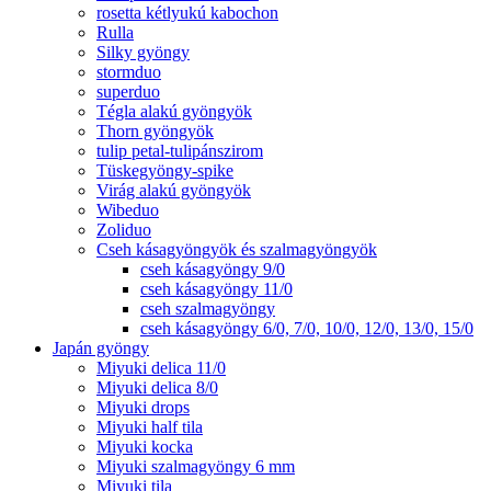
rosetta kétlyukú kabochon
Rulla
Silky gyöngy
stormduo
superduo
Tégla alakú gyöngyök
Thorn gyöngyök
tulip petal-tulipánszirom
Tüskegyöngy-spike
Virág alakú gyöngyök
Wibeduo
Zoliduo
Cseh kásagyöngyök és szalmagyöngyök
cseh kásagyöngy 9/0
cseh kásagyöngy 11/0
cseh szalmagyöngy
cseh kásagyöngy 6/0, 7/0, 10/0, 12/0, 13/0, 15/0
Japán gyöngy
Miyuki delica 11/0
Miyuki delica 8/0
Miyuki drops
Miyuki half tila
Miyuki kocka
Miyuki szalmagyöngy 6 mm
Miyuki tila