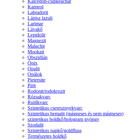
Kalcedon-csipkeachát
Karneol
Labradorit
Lápisz lazuli
Larimar
Lávakő
Lepidolit
Magnezit
Malachit
Mookait
Obszidián
Ónix
Opalit
Opálok
Pietersite
Pirit
Rodonit/rodokrozit
Rózsakvarc
Rutilkvarc
Szintetikus cseresznyekvarc
Szintetikus hematit (mágneses és nem mágneses)
szintetikus holdkő/hologram gyöngy
Szodalit
Szintetikus napkő/goldfluss
Természetes holdkő