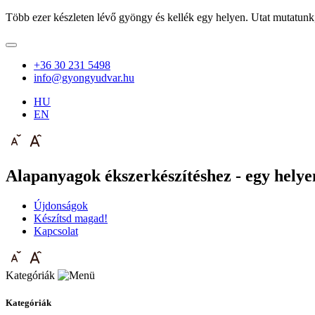
Több ezer készleten lévő gyöngy és kellék egy helyen. Utat mutatunk
+36 30 231 5498
info@gyongyudvar.hu
HU
EN
Alapanyagok ékszerkészítéshez - egy helyen
Újdonságok
Készítsd magad!
Kapcsolat
Kategóriák
Kategóriák