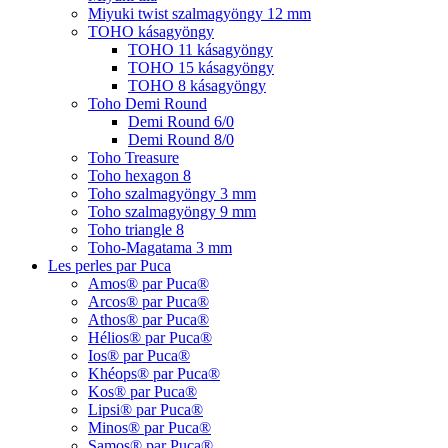
Miyuki twist szalmagyöngy 12 mm
TOHO kásagyöngy
TOHO 11 kásagyöngy
TOHO 15 kásagyöngy
TOHO 8 kásagyöngy
Toho Demi Round
Demi Round 6/0
Demi Round 8/0
Toho Treasure
Toho hexagon 8
Toho szalmagyöngy 3 mm
Toho szalmagyöngy 9 mm
Toho triangle 8
Toho-Magatama 3 mm
Les perles par Puca
Amos® par Puca®
Arcos® par Puca®
Athos® par Puca®
Hélios® par Puca®
Ios® par Puca®
Khéops® par Puca®
Kos® par Puca®
Lipsi® par Puca®
Minos® par Puca®
Samos® par Puca®