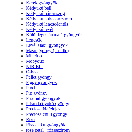
Kerek gyöngyök
Kétlyukú bell
Kétlyukú háromszög
Kétlyukú kaboson 6 mm
Kétlyukú lencse/lentils
Kétlyukú levél
Különleges formájú gyöngyök
Lencsék
Levél alakú gyöngyök
Masnigyöngy (farfalle)
Miniduo
Mobyduo
NIB-BIT
O-bead
Pellet gyöngy
Piggy gyöngyök
Pinch
Pip gyöngy
Piramid gyöngyök
Prism kétlyukú gyöngy
Preciosa Nefelejcs
Preciosa chilli gyöngy
Rizo
Rizs alakú gyöngyök
rose petal - rózsaszirom