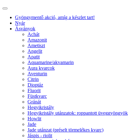
Gyöngymentő akció, amíg a készlet tart!
Nyár
Ásványok
Achát
Amazonit
Ametiszt
Angelit
Apatit
Aquamarine/akvamarin
Aura kvarcok
Aventurin
Citrin
Dioptáz
Fluorit
Füstkvarc
Gránát
Hegyikristály
Hegyikristály utánzatok: roppantott üveggyöngyök
Howlit
Jade
Jade utánzat (préselt törmelékes kvarc)
Jáspis - riolit