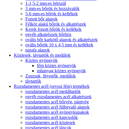
1-1,5-2 mm-es bõrszál
3 mm-es bőrök és hozzávalók
5-6 mm-es bőrök és kellékek
Fonott bőr alapok
Félkör alakú bőrök és alkatrészek
Kerek fonott bőrök és kellékek
egyéb alkatrészek bőrhöz
ovális bőr karkötő alapok és alkatrészek
ovális bőrök 10 x 4,5 mm és kellékek
parafa alapok
Köztesek, távtartók és medálok
Köztes gyöngyök
fém köztes gyöngyök
mûanyag köztes gyöngyök
Zsuzsuk, fityegők, medálok
távtartók
Rozsdamentes acél (orvosi fém) termékek
rozsdamentes acél medáltartók
egyéb rozsdamentes acél alkatrészek
rozsdamentes acél bőrvég, pántvég
rozsdamentes acél fülbevaló alapok
rozsdamentes acél gyöngykupakok
rozsdamentes acél kapcsolók
rozsdamentes acél köztesek
rozsdamentes acél láncok