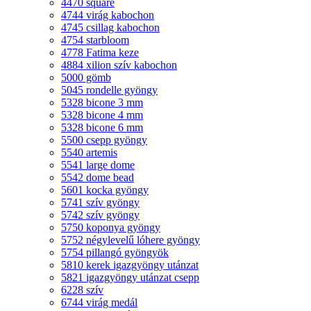
4470 square
4744 virág kabochon
4745 csillag kabochon
4754 starbloom
4778 Fatima keze
4884 xilion szív kabochon
5000 gömb
5045 rondelle gyöngy
5328 bicone 3 mm
5328 bicone 4 mm
5328 bicone 6 mm
5500 csepp gyöngy
5540 artemis
5541 large dome
5542 dome bead
5601 kocka gyöngy
5741 szív gyöngy
5742 szív gyöngy
5750 koponya gyöngy
5752 négylevelű lóhere gyöngy
5754 pillangó gyöngyök
5810 kerek igazgyöngy utánzat
5821 igazgyöngy utánzat csepp
6228 szív
6744 virág medál