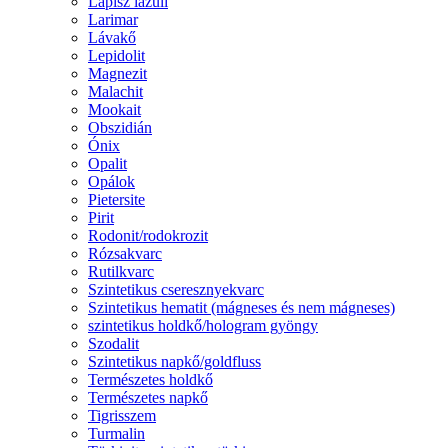
Lápisz lazuli
Larimar
Lávakő
Lepidolit
Magnezit
Malachit
Mookait
Obszidián
Ónix
Opalit
Opálok
Pietersite
Pirit
Rodonit/rodokrozit
Rózsakvarc
Rutilkvarc
Szintetikus cseresznyekvarc
Szintetikus hematit (mágneses és nem mágneses)
szintetikus holdkő/hologram gyöngy
Szodalit
Szintetikus napkő/goldfluss
Természetes holdkő
Természetes napkő
Tigrisszem
Turmalin