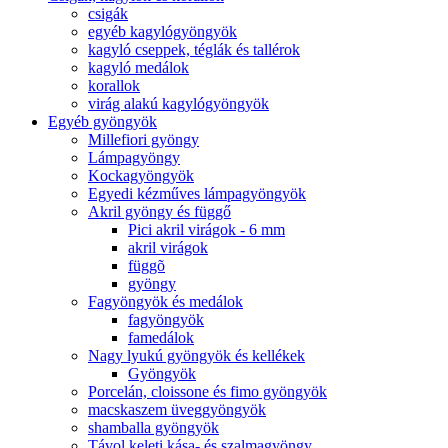
csigák
egyéb kagylógyöngyök
kagyló cseppek, téglák és tallérok
kagyló medálok
korallok
virág alakú kagylógyöngyök
Egyéb gyöngyök
Millefiori gyöngy
Lámpagyöngy
Kockagyöngyök
Egyedi kézműves lámpagyöngyök
Akril gyöngy és függő
Pici akril virágok - 6 mm
akril virágok
függõ
gyöngy
Fagyöngyök és medálok
fagyöngyök
famedálok
Nagy lyukú gyöngyök és kellékek
Gyöngyök
Porcelán, cloissone és fimo gyöngyök
macskaszem üveggyöngyök
shamballa gyöngyök
Távol keleti kása- és szalmagyöngy