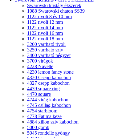
Swarovski kristály ékszerek
1088 Swarovski chaton SS39
1122 rivoli 8 és 10 mm
1122 rivoli 12 mm
1122 rivoli 14 mm
1122 rivoli 16 mm
1122 rivoli 18 mm
3200 varrható rivoli
3259 varrható szív
3400 varrható négyzet
3700 virágok
4228 Navette
4230 lemon fancy stone
4320 Csepp kabochon
4327 csepp kabochon
4439 square ring
4470 square
4744 virág kabochon
4745 csillag kabochon
4754 starbloom
4778 Fatima keze
4884 xilion szív kabochon
5000 gömb
5045 rondelle gyöngy