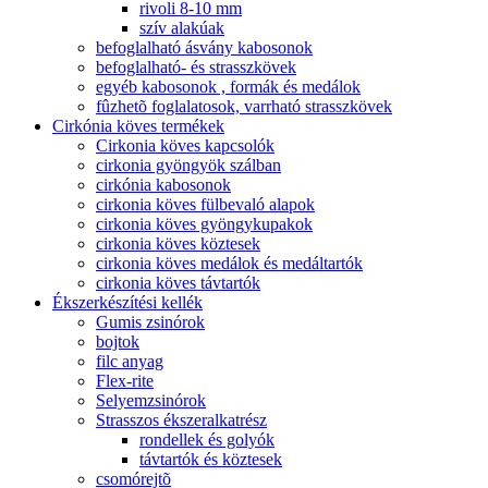
rivoli 8-10 mm
szív alakúak
befoglalható ásvány kabosonok
befoglalható- és strasszkövek
egyéb kabosonok , formák és medálok
fûzhetõ foglalatosok, varrható strasszkövek
Cirkónia köves termékek
Cirkonia köves kapcsolók
cirkonia gyöngyök szálban
cirkónia kabosonok
cirkonia köves fülbevaló alapok
cirkonia köves gyöngykupakok
cirkonia köves köztesek
cirkonia köves medálok és medáltartók
cirkonia köves távtartók
Ékszerkészítési kellék
Gumis zsinórok
bojtok
filc anyag
Flex-rite
Selyemzsinórok
Strasszos ékszeralkatrész
rondellek és golyók
távtartók és köztesek
csomórejtõ