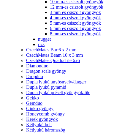
10 mm-es csiszolt gyöngyök
12 mm-es csiszolt gyöngyök
3 mm-es csiszolt gyöngyök
4 mm-es csiszolt gyöngyök
5 mm-es csiszolt gyöngyök
6 mm-es csiszolt gyöngyök
8 mm-es csiszolt gyöngyök
nugget
rizs
CzechMates Bar 6 x 2 mm
CzechMates Beam 10 x 3 mm
CzechMates QuadraTile 6x6
Diamonduo
Dragon scale gyöngy
Dropduo
Dupla lyukú anyósnyelv/dagger
Dupla lyukú pyramid
Dupla lyukú préselt gyöngyök-tile
Gekko
Gemduo
Ginko gyöngy
Honeycomb gyöngy
Kerek gyöngyök
Kétlyukú bell
Kétlyukú háromszög