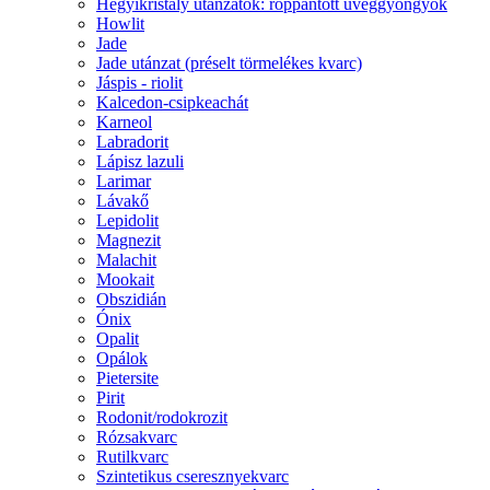
Hegyikristály utánzatok: roppantott üveggyöngyök
Howlit
Jade
Jade utánzat (préselt törmelékes kvarc)
Jáspis - riolit
Kalcedon-csipkeachát
Karneol
Labradorit
Lápisz lazuli
Larimar
Lávakő
Lepidolit
Magnezit
Malachit
Mookait
Obszidián
Ónix
Opalit
Opálok
Pietersite
Pirit
Rodonit/rodokrozit
Rózsakvarc
Rutilkvarc
Szintetikus cseresznyekvarc