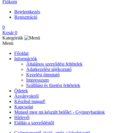
Fiókom
Bejelentkezés
Regisztráció
0
Kosár
0
Kategóriák
Menü
Főoldal
Információk
Általános szerződési feltételek
Adatkezelési tájékoztató
Kezelési útmutató
Impresszum
Szállítási és fizetési feltételek
Ötletek
Ásványokról
Készítsd magad!
Kapcsolat
Mutasd meg mi készült belőle! - Gyöngybarátok
Hírlevél
Elállás a szerződéstől
Gyöngymentő akció, amíg a készlet tart!