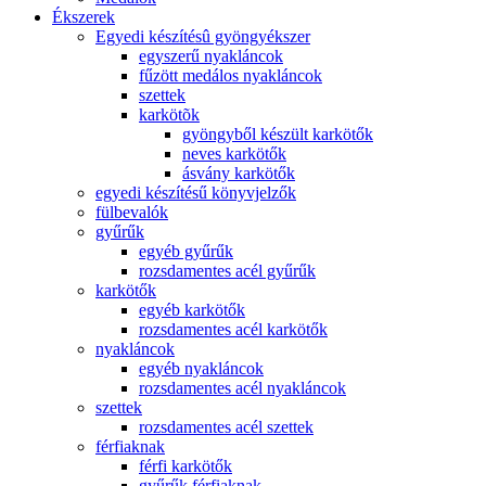
Ékszerek
Egyedi készítésû gyöngyékszer
egyszerű nyakláncok
fűzött medálos nyakláncok
szettek
karkötõk
gyöngyből készült karkötők
neves karkötők
ásvány karkötők
egyedi készítésű könyvjelzők
fülbevalók
gyűrűk
egyéb gyűrűk
rozsdamentes acél gyűrűk
karkötők
egyéb karkötők
rozsdamentes acél karkötők
nyakláncok
egyéb nyakláncok
rozsdamentes acél nyakláncok
szettek
rozsdamentes acél szettek
férfiaknak
férfi karkötők
gyűrűk férfiaknak