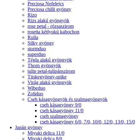
Preciosa Nefelejcs
Preciosa chilli gyöngy
Rizo
Rizs alakú gyöngyök
rose petal - rózsaszirom
rosetta kétlyukú kabochon
Rulla
Silky gyöngy
stormduo
superduo
Tégla alakú gyöngyök
Thorn gyöngyök
tulip petal-tulipánszirom
Tüskegyöngy-spike
Virág alakú gyöngyök
Wibeduo
Zoliduo
Cseh kásagyöngyök és szalmagyöngyök
cseh kásagyöngy 9/0
cseh kásagyöngy 11/0
cseh szalmagyöngy
cseh kásagyöngy 6/0, 7/0, 10/0, 12/0, 13/0, 15/0
Japán gyöngy
Miyuki delica 11/0
Miyuki delica 8/0