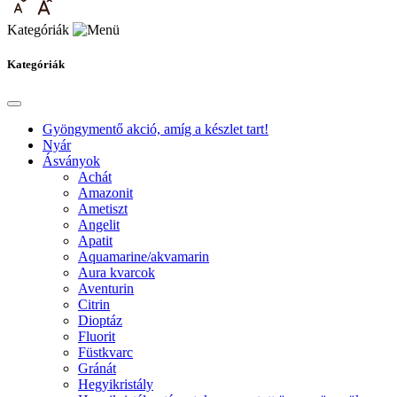
Kategóriák
Kategóriák
Gyöngymentő akció, amíg a készlet tart!
Nyár
Ásványok
Achát
Amazonit
Ametiszt
Angelit
Apatit
Aquamarine/akvamarin
Aura kvarcok
Aventurin
Citrin
Dioptáz
Fluorit
Füstkvarc
Gránát
Hegyikristály