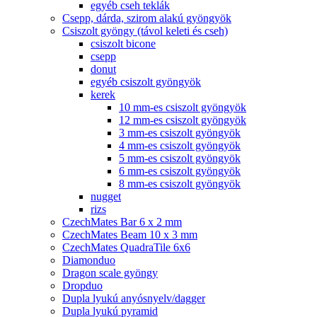
egyéb cseh teklák
Csepp, dárda, szirom alakú gyöngyök
Csiszolt gyöngy (távol keleti és cseh)
csiszolt bicone
csepp
donut
egyéb csiszolt gyöngyök
kerek
10 mm-es csiszolt gyöngyök
12 mm-es csiszolt gyöngyök
3 mm-es csiszolt gyöngyök
4 mm-es csiszolt gyöngyök
5 mm-es csiszolt gyöngyök
6 mm-es csiszolt gyöngyök
8 mm-es csiszolt gyöngyök
nugget
rizs
CzechMates Bar 6 x 2 mm
CzechMates Beam 10 x 3 mm
CzechMates QuadraTile 6x6
Diamonduo
Dragon scale gyöngy
Dropduo
Dupla lyukú anyósnyelv/dagger
Dupla lyukú pyramid