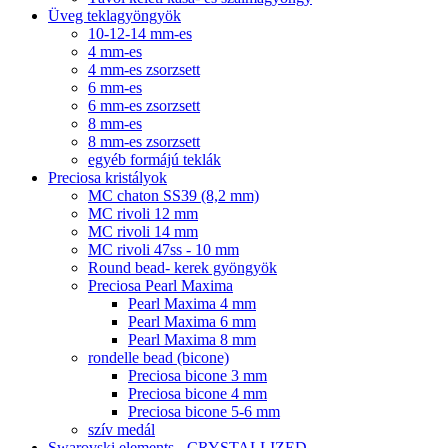
Üveg teklagyöngyök
10-12-14 mm-es
4 mm-es
4 mm-es zsorzsett
6 mm-es
6 mm-es zsorzsett
8 mm-es
8 mm-es zsorzsett
egyéb formájú teklák
Preciosa kristályok
MC chaton SS39 (8,2 mm)
MC rivoli 12 mm
MC rivoli 14 mm
MC rivoli 47ss - 10 mm
Round bead- kerek gyöngyök
Preciosa Pearl Maxima
Pearl Maxima 4 mm
Pearl Maxima 6 mm
Pearl Maxima 8 mm
rondelle bead (bicone)
Preciosa bicone 3 mm
Preciosa bicone 4 mm
Preciosa bicone 5-6 mm
szív medál
Swarovski elements - CRYSTALLIZED