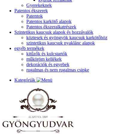
Gyerekeknek
Patentos ékszerek
Patentok
Patentos karkötő alapok
Patentos ékszeralkatrészek
Szintetikus kaucsuk alapok és hozzávalók
köztesek és gyöngyök kaucsuk karkötőhöz
szintetikus kaucsuk nyaklánc alapok
egyéb termékek
kitűzők és kulcstartók
műköröm kellékek
dekorációk és egyebek
rugalmas és nem rugalmas csipke
Kategóriák