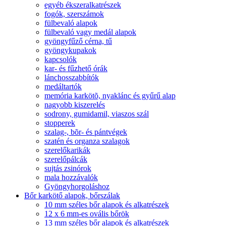
egyéb ékszeralkatrészek
fogók, szerszámok
fülbevaló alapok
fülbevaló vagy medál alapok
gyöngyfűző cérna, tű
gyöngykupakok
kapcsolók
kar- és fűzhető órák
lánchosszabbítók
medáltartók
memória karkötõ, nyaklánc és gyűrű alap
nagyobb kiszerelés
sodrony, gumidamil, viaszos szál
stopperek
szalag-, bõr- és pántvégek
szatén és organza szalagok
szerelőkarikák
szerelőpálcák
sujtás zsinórok
mala hozzávalók
Gyöngyhorgoláshoz
Bőr karkötő alapok, bőrszálak
10 mm széles bőr alapok és alkatrészek
12 x 6 mm-es ovális bőrök
13 mm széles bőr alapok és alkatrészek