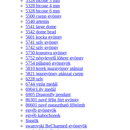
5328 bicone 3 mm
5328 bicone 4 mm
5328 bicone 6 mm
5500 csepp gyöngy
5540 artemis
5541 large dome
5542 dome bead
5601 kocka gyöngy
5741 szív gyöngy
5742 szív gyöngy
5750 koponya gyöngy
5752 négylevelű lóhere gyöngy
5754 pillangó gyöngyök
5810 kerek igazgyöngy utánzat
5821 igazgyöngy utánzat csepp
6228 szív
6744 virág medál
6904 Lily medál
6905 Dragonfly pendant
86301 pavé félig fúrt gyöngy
86601 pavé ragasztható félgömb
egyéb gyöngyök
egyéb kabochonok
függõk
swarovski BeCharmed gyöngyök