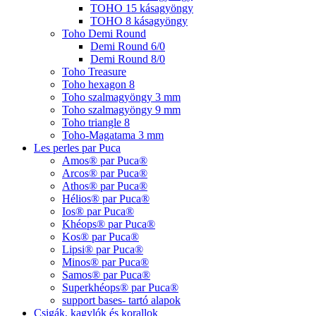
TOHO 15 kásagyöngy
TOHO 8 kásagyöngy
Toho Demi Round
Demi Round 6/0
Demi Round 8/0
Toho Treasure
Toho hexagon 8
Toho szalmagyöngy 3 mm
Toho szalmagyöngy 9 mm
Toho triangle 8
Toho-Magatama 3 mm
Les perles par Puca
Amos® par Puca®
Arcos® par Puca®
Athos® par Puca®
Hélios® par Puca®
Ios® par Puca®
Khéops® par Puca®
Kos® par Puca®
Lipsi® par Puca®
Minos® par Puca®
Samos® par Puca®
Superkhéops® par Puca®
support bases- tartó alapok
Csigák, kagylók és korallok