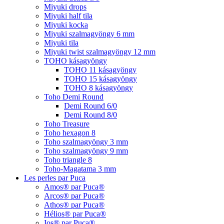
Miyuki drops
Miyuki half tila
Miyuki kocka
Miyuki szalmagyöngy 6 mm
Miyuki tila
Miyuki twist szalmagyöngy 12 mm
TOHO kásagyöngy
TOHO 11 kásagyöngy
TOHO 15 kásagyöngy
TOHO 8 kásagyöngy
Toho Demi Round
Demi Round 6/0
Demi Round 8/0
Toho Treasure
Toho hexagon 8
Toho szalmagyöngy 3 mm
Toho szalmagyöngy 9 mm
Toho triangle 8
Toho-Magatama 3 mm
Les perles par Puca
Amos® par Puca®
Arcos® par Puca®
Athos® par Puca®
Hélios® par Puca®
Ios® par Puca®