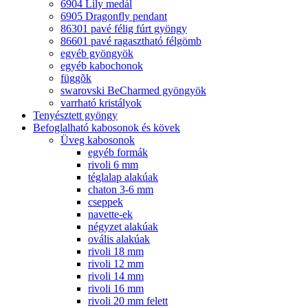
6904 Lily medál
6905 Dragonfly pendant
86301 pavé félig fúrt gyöngy
86601 pavé ragasztható félgömb
egyéb gyöngyök
egyéb kabochonok
függõk
swarovski BeCharmed gyöngyök
varrható kristályok
Tenyésztett gyöngy
Befoglalható kabosonok és kövek
Üveg kabosonok
egyéb formák
rivoli 6 mm
téglalap alakúak
chaton 3-6 mm
cseppek
navette-ek
négyzet alakúak
ovális alakúak
rivoli 18 mm
rivoli 12 mm
rivoli 14 mm
rivoli 16 mm
rivoli 20 mm felett