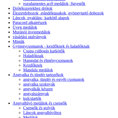
rozsdamentes acél medálok, figyegők
Drótékszerekhez drótok
Ékszerdobozok, ajándéktasakok, gyöngytartó dobozok
Láncok, nyaklánc, karkötő alapok
Paracord alkatrészek
Üveg medálok
Muránói üvegmedálok
vásárlási utalványok
Minták
Gyöngycsomagok - kezdőknek és haladóknak
Csupa csillogás karkötők
Haladóknak
Hangulat és élménycsomagok
Kezdőknek
Mandala medálok
Angyalka és tündér tartozékok
angyalka, tündér és egyéb csomagok
angyalka szoknyák
angyalkák készen
angyalszárnyak
kulcstartók
Angyalhívó medálok és csengők
Csengők és golyók
Láncok angyalhívóhoz
Medálok