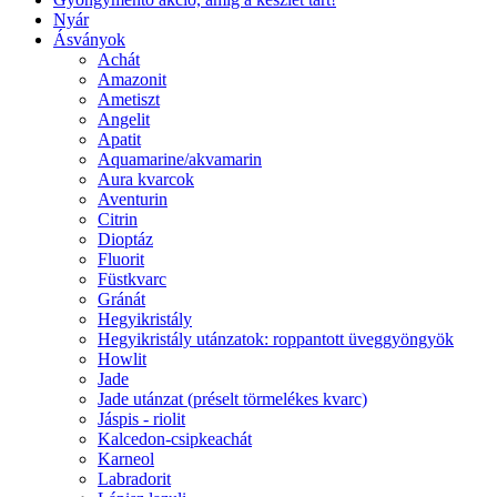
Nyár
Ásványok
Achát
Amazonit
Ametiszt
Angelit
Apatit
Aquamarine/akvamarin
Aura kvarcok
Aventurin
Citrin
Dioptáz
Fluorit
Füstkvarc
Gránát
Hegyikristály
Hegyikristály utánzatok: roppantott üveggyöngyök
Howlit
Jade
Jade utánzat (préselt törmelékes kvarc)
Jáspis - riolit
Kalcedon-csipkeachát
Karneol
Labradorit