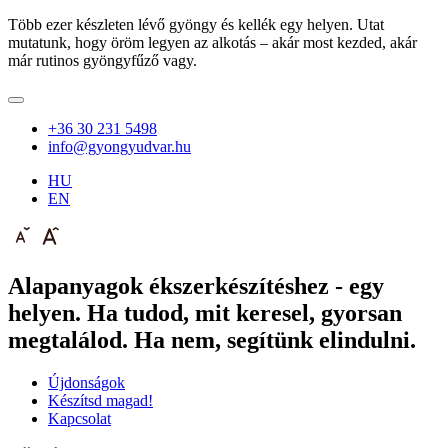
Több ezer készleten lévő gyöngy és kellék egy helyen. Utat
mutatunk, hogy öröm legyen az alkotás – akár most kezded, akár
már rutinos gyöngyfűző vagy.
+36 30 231 5498
info@gyongyudvar.hu
HU
EN
Alapanyagok ékszerkészítéshez - egy
helyen. Ha tudod, mit keresel, gyorsan
megtalálod. Ha nem, segítünk elindulni.
Újdonságok
Készítsd magad!
Kapcsolat