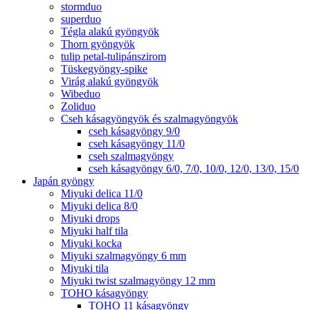
stormduo
superduo
Tégla alakú gyöngyök
Thorn gyöngyök
tulip petal-tulipánszirom
Tüskegyöngy-spike
Virág alakú gyöngyök
Wibeduo
Zoliduo
Cseh kásagyöngyök és szalmagyöngyök
cseh kásagyöngy 9/0
cseh kásagyöngy 11/0
cseh szalmagyöngy
cseh kásagyöngy 6/0, 7/0, 10/0, 12/0, 13/0, 15/0
Japán gyöngy
Miyuki delica 11/0
Miyuki delica 8/0
Miyuki drops
Miyuki half tila
Miyuki kocka
Miyuki szalmagyöngy 6 mm
Miyuki tila
Miyuki twist szalmagyöngy 12 mm
TOHO kásagyöngy
TOHO 11 kásagyöngy