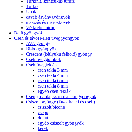
Türkinit, szintetikus türkiz
Türkiz
Unakit
egyéb ásványgyöngyök
masszás és marokkövek
Vérkő/heliotróp
Betű gyöngyök
Cseh és távol keleti üveggyöngyök
AVA gyöngy
Bi-bo gyöngyök
Crescent (kétlyukú félhold) gyöngy
Cseh üveggombok
Cseh üvegteklák
cseh tekla 3 mm
cseh tekla 4 mm
cseh tekla 6 mm
cseh tekla 8 mm
egyéb cseh teklák
Csepp, dárda, szirom alakú gyöngyök
Csiszolt gyöngy (távol keleti és cseh)
csiszolt bicone
csepp
donut
egyéb csiszolt gyöngyök
kerek