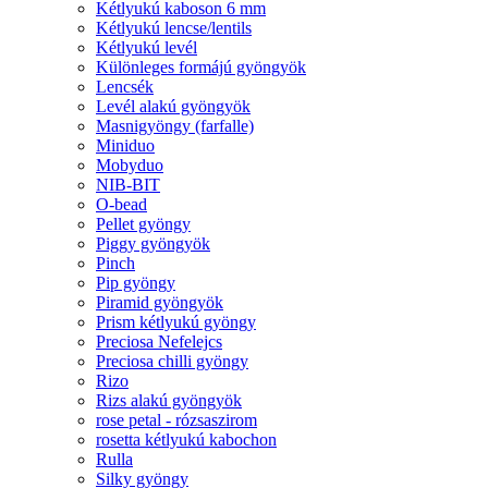
Kétlyukú kaboson 6 mm
Kétlyukú lencse/lentils
Kétlyukú levél
Különleges formájú gyöngyök
Lencsék
Levél alakú gyöngyök
Masnigyöngy (farfalle)
Miniduo
Mobyduo
NIB-BIT
O-bead
Pellet gyöngy
Piggy gyöngyök
Pinch
Pip gyöngy
Piramid gyöngyök
Prism kétlyukú gyöngy
Preciosa Nefelejcs
Preciosa chilli gyöngy
Rizo
Rizs alakú gyöngyök
rose petal - rózsaszirom
rosetta kétlyukú kabochon
Rulla
Silky gyöngy