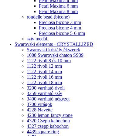
Pearl Maxima 4 mm
Pearl Maxima 6 mm
Pearl Maxima 8 mm
rondelle bead (bicone)
Preciosa bicone 3 mm
Preciosa bicone 4 mm
Preciosa bicone 5-6 mm
szív medál
Swarovski elements - CRYSTALLIZED
Swarovski kristály ékszerek
1088 Swarovski chaton SS39
1122 rivoli 8 és 10 mm
1122 rivoli 12 mm
1122 rivoli 14 mm
1122 rivoli 16 mm
1122 rivoli 18 mm
3200 varrható rivoli
3259 varrható szív
3400 varrható négyzet
3700 virágok
4228 Navette
4230 lemon fancy stone
4320 Csepp kabochon
4327 csepp kabochon
4439 square ring