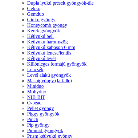
Dupla lyukú préselt gyöngyök-tile
Gekko
Gemduo
Ginko gyöngy
Honeycomb gyöngy
Kerek gyöngyök
Kétlyukú bell
Kétlyukú háromszög
Kétlyukú kaboson 6 mm
Kétlyukú lencse/lentils
Kétlyukú levél
Különleges formájú gyöngyök
Lencsék
Levél alakú gyöngyök
Masnigyöngy (farfalle)
Miniduo
Mobyduo
NIB-BIT
O-bead
Pellet gyöngy
Piggy gyöngyök
Pinch
Pip gyöngy
Piramid gyöngyök
Prism kétlyukú gyöngy