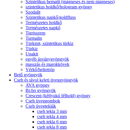
Szintetikus hematit (mágneses és nem mágneses)
szintetikus holdkő/hologram gyöngy
Szodalit
Szintetikus napkő/goldfluss
Természetes holdkő
Természetes napkő
Tigrisszem
Turmalin
Türkinit, szintetikus türkiz
Türkiz
Unakit
egyéb ásványgyöngyök
masszás és marokkövek
Vérkő/heliotróp
Betű gyöngyök
Cseh és távol keleti üveggyöngyök
AVA gyöngy
Bi-bo gyöngyök
Crescent (kétlyukú félhold) gyöngy
Cseh üveggombok
Cseh üvegteklák
cseh tekla 3 mm
cseh tekla 4 mm
cseh tekla 6 mm
cseh tekla 8 mm