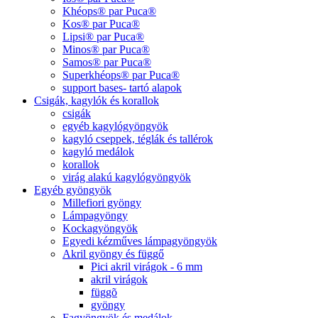
Khéops® par Puca®
Kos® par Puca®
Lipsi® par Puca®
Minos® par Puca®
Samos® par Puca®
Superkhéops® par Puca®
support bases- tartó alapok
Csigák, kagylók és korallok
csigák
egyéb kagylógyöngyök
kagyló cseppek, téglák és tallérok
kagyló medálok
korallok
virág alakú kagylógyöngyök
Egyéb gyöngyök
Millefiori gyöngy
Lámpagyöngy
Kockagyöngyök
Egyedi kézműves lámpagyöngyök
Akril gyöngy és függő
Pici akril virágok - 6 mm
akril virágok
függõ
gyöngy
Fagyöngyök és medálok