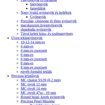
fagyöngyök
famedálok
Nagy lyukú gyöngyök és kellékek
Gyöngyök
Porcelán, cloissone és fimo gyöngyök
macskaszem üveggyöngyök
shamballa gyöngyök
Távol keleti kása- és szalmagyöngy
Üveg teklagyöngyök
10-12-14 mm-es
4 mm-es
4 mm-es zsorzsett
6 mm-es
6 mm-es zsorzsett
8 mm-es
8 mm-es zsorzsett
egyéb formájú teklák
Preciosa kristályok
MC chaton SS39 (8,2 mm)
MC rivoli 12 mm
MC rivoli 14 mm
MC rivoli 47ss - 10 mm
Round bead- kerek gyöngyök
Preciosa Pearl Maxima