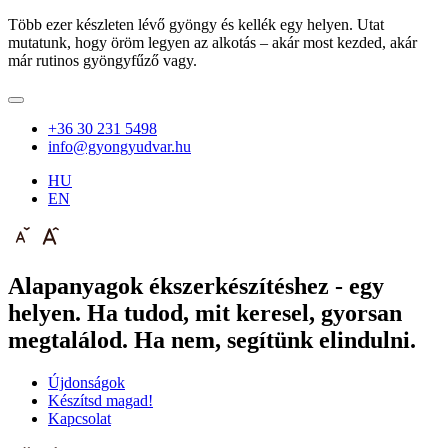
Több ezer készleten lévő gyöngy és kellék egy helyen. Utat
mutatunk, hogy öröm legyen az alkotás – akár most kezded, akár
már rutinos gyöngyfűző vagy.
+36 30 231 5498
info@gyongyudvar.hu
HU
EN
Alapanyagok ékszerkészítéshez - egy
helyen. Ha tudod, mit keresel, gyorsan
megtalálod. Ha nem, segítünk elindulni.
Újdonságok
Készítsd magad!
Kapcsolat