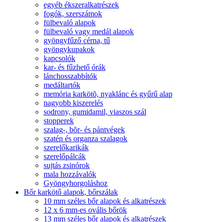
egyéb ékszeralkatrészek
fogók, szerszámok
fülbevaló alapok
fülbevaló vagy medál alapok
gyöngyfűző cérna, tű
gyöngykupakok
kapcsolók
kar- és fűzhető órák
lánchosszabbítók
medáltartók
memória karkötõ, nyaklánc és gyűrű alap
nagyobb kiszerelés
sodrony, gumidamil, viaszos szál
stopperek
szalag-, bõr- és pántvégek
szatén és organza szalagok
szerelőkarikák
szerelőpálcák
sujtás zsinórok
mala hozzávalók
Gyöngyhorgoláshoz
Bőr karkötő alapok, bőrszálak
10 mm széles bőr alapok és alkatrészek
12 x 6 mm-es ovális bőrök
13 mm széles bőr alapok és alkatrészek