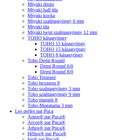
Miyuki drops
Miyuki half tila
Miyuki kocka
Miyuki szalmagyöngy 6 mm
Miyuki tila
Miyuki twist szalmagyöngy 12 mm
TOHO kásagyöngy
TOHO 11 kásagyöngy
TOHO 15 kásagyöngy
TOHO 8 kásagyöngy
Toho Demi Round
Demi Round 6/0
Demi Round 8/0
Toho Treasure
Toho hexagon 8
Toho szalmagyöngy 3 mm
Toho szalmagyöngy 9 mm
Toho triangle 8
Toho-Magatama 3 mm
Les perles par Puca
Amos® par Puca®
Arcos® par Puca®
Athos® par Puca®
Hélios® par Puca®
Ios® par Puca®