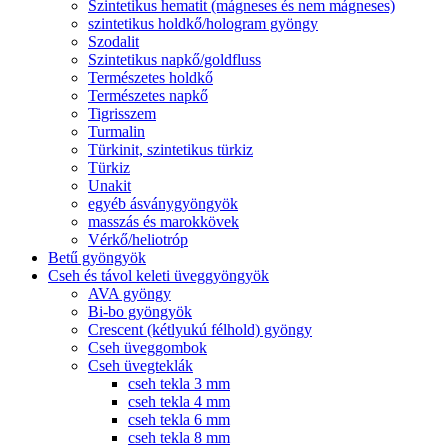
Szintetikus hematit (mágneses és nem mágneses)
szintetikus holdkő/hologram gyöngy
Szodalit
Szintetikus napkő/goldfluss
Természetes holdkő
Természetes napkő
Tigrisszem
Turmalin
Türkinit, szintetikus türkiz
Türkiz
Unakit
egyéb ásványgyöngyök
masszás és marokkövek
Vérkő/heliotróp
Betű gyöngyök
Cseh és távol keleti üveggyöngyök
AVA gyöngy
Bi-bo gyöngyök
Crescent (kétlyukú félhold) gyöngy
Cseh üveggombok
Cseh üvegteklák
cseh tekla 3 mm
cseh tekla 4 mm
cseh tekla 6 mm
cseh tekla 8 mm