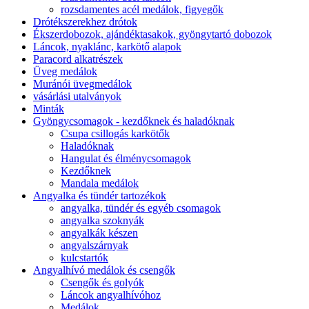
rozsdamentes acél medálok, figyegők
Drótékszerekhez drótok
Ékszerdobozok, ajándéktasakok, gyöngytartó dobozok
Láncok, nyaklánc, karkötő alapok
Paracord alkatrészek
Üveg medálok
Muránói üvegmedálok
vásárlási utalványok
Minták
Gyöngycsomagok - kezdőknek és haladóknak
Csupa csillogás karkötők
Haladóknak
Hangulat és élménycsomagok
Kezdőknek
Mandala medálok
Angyalka és tündér tartozékok
angyalka, tündér és egyéb csomagok
angyalka szoknyák
angyalkák készen
angyalszárnyak
kulcstartók
Angyalhívó medálok és csengők
Csengők és golyók
Láncok angyalhívóhoz
Medálok