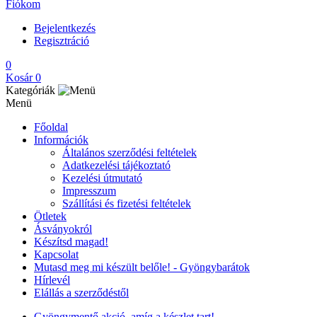
Fiókom
Bejelentkezés
Regisztráció
0
Kosár
0
Kategóriák
Menü
Főoldal
Információk
Általános szerződési feltételek
Adatkezelési tájékoztató
Kezelési útmutató
Impresszum
Szállítási és fizetési feltételek
Ötletek
Ásványokról
Készítsd magad!
Kapcsolat
Mutasd meg mi készült belőle! - Gyöngybarátok
Hírlevél
Elállás a szerződéstől
Gyöngymentő akció, amíg a készlet tart!