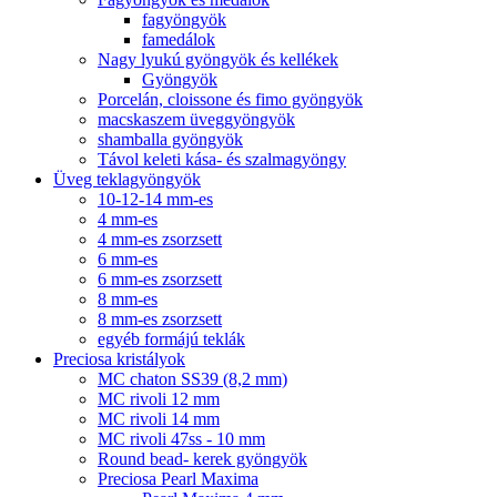
fagyöngyök
famedálok
Nagy lyukú gyöngyök és kellékek
Gyöngyök
Porcelán, cloissone és fimo gyöngyök
macskaszem üveggyöngyök
shamballa gyöngyök
Távol keleti kása- és szalmagyöngy
Üveg teklagyöngyök
10-12-14 mm-es
4 mm-es
4 mm-es zsorzsett
6 mm-es
6 mm-es zsorzsett
8 mm-es
8 mm-es zsorzsett
egyéb formájú teklák
Preciosa kristályok
MC chaton SS39 (8,2 mm)
MC rivoli 12 mm
MC rivoli 14 mm
MC rivoli 47ss - 10 mm
Round bead- kerek gyöngyök
Preciosa Pearl Maxima