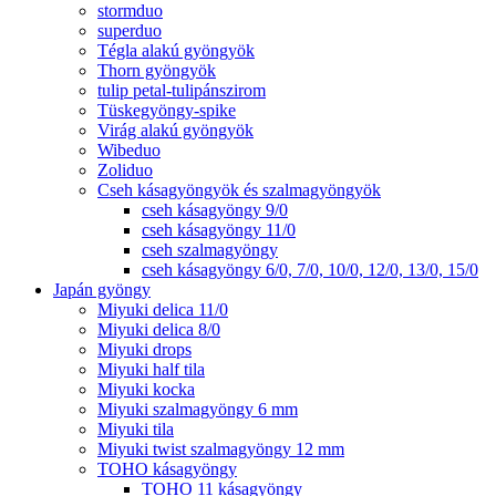
stormduo
superduo
Tégla alakú gyöngyök
Thorn gyöngyök
tulip petal-tulipánszirom
Tüskegyöngy-spike
Virág alakú gyöngyök
Wibeduo
Zoliduo
Cseh kásagyöngyök és szalmagyöngyök
cseh kásagyöngy 9/0
cseh kásagyöngy 11/0
cseh szalmagyöngy
cseh kásagyöngy 6/0, 7/0, 10/0, 12/0, 13/0, 15/0
Japán gyöngy
Miyuki delica 11/0
Miyuki delica 8/0
Miyuki drops
Miyuki half tila
Miyuki kocka
Miyuki szalmagyöngy 6 mm
Miyuki tila
Miyuki twist szalmagyöngy 12 mm
TOHO kásagyöngy
TOHO 11 kásagyöngy