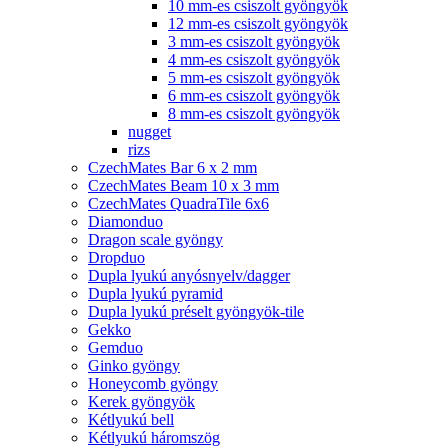
10 mm-es csiszolt gyöngyök
12 mm-es csiszolt gyöngyök
3 mm-es csiszolt gyöngyök
4 mm-es csiszolt gyöngyök
5 mm-es csiszolt gyöngyök
6 mm-es csiszolt gyöngyök
8 mm-es csiszolt gyöngyök
nugget
rizs
CzechMates Bar 6 x 2 mm
CzechMates Beam 10 x 3 mm
CzechMates QuadraTile 6x6
Diamonduo
Dragon scale gyöngy
Dropduo
Dupla lyukú anyósnyelv/dagger
Dupla lyukú pyramid
Dupla lyukú préselt gyöngyök-tile
Gekko
Gemduo
Ginko gyöngy
Honeycomb gyöngy
Kerek gyöngyök
Kétlyukú bell
Kétlyukú háromszög