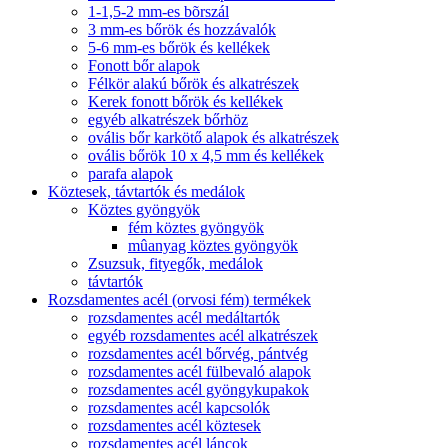
1-1,5-2 mm-es bõrszál
3 mm-es bőrök és hozzávalók
5-6 mm-es bőrök és kellékek
Fonott bőr alapok
Félkör alakú bőrök és alkatrészek
Kerek fonott bőrök és kellékek
egyéb alkatrészek bőrhöz
ovális bőr karkötő alapok és alkatrészek
ovális bőrök 10 x 4,5 mm és kellékek
parafa alapok
Köztesek, távtartók és medálok
Köztes gyöngyök
fém köztes gyöngyök
mûanyag köztes gyöngyök
Zsuzsuk, fityegők, medálok
távtartók
Rozsdamentes acél (orvosi fém) termékek
rozsdamentes acél medáltartók
egyéb rozsdamentes acél alkatrészek
rozsdamentes acél bőrvég, pántvég
rozsdamentes acél fülbevaló alapok
rozsdamentes acél gyöngykupakok
rozsdamentes acél kapcsolók
rozsdamentes acél köztesek
rozsdamentes acél láncok