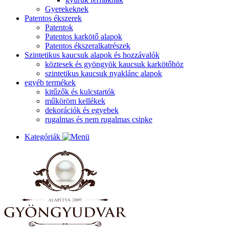
Gyerekeknek
Patentos ékszerek
Patentok
Patentos karkötő alapok
Patentos ékszeralkatrészek
Szintetikus kaucsuk alapok és hozzávalók
köztesek és gyöngyök kaucsuk karkötőhöz
szintetikus kaucsuk nyaklánc alapok
egyéb termékek
kitűzők és kulcstartók
műköröm kellékek
dekorációk és egyebek
rugalmas és nem rugalmas csipke
Kategóriák