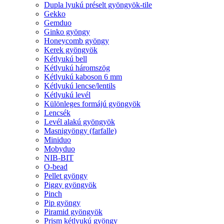
Dupla lyukú préselt gyöngyök-tile
Gekko
Gemduo
Ginko gyöngy
Honeycomb gyöngy
Kerek gyöngyök
Kétlyukú bell
Kétlyukú háromszög
Kétlyukú kaboson 6 mm
Kétlyukú lencse/lentils
Kétlyukú levél
Különleges formájú gyöngyök
Lencsék
Levél alakú gyöngyök
Masnigyöngy (farfalle)
Miniduo
Mobyduo
NIB-BIT
O-bead
Pellet gyöngy
Piggy gyöngyök
Pinch
Pip gyöngy
Piramid gyöngyök
Prism kétlyukú gyöngy