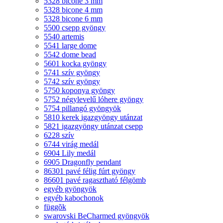
5328 bicone 3 mm
5328 bicone 4 mm
5328 bicone 6 mm
5500 csepp gyöngy
5540 artemis
5541 large dome
5542 dome bead
5601 kocka gyöngy
5741 szív gyöngy
5742 szív gyöngy
5750 koponya gyöngy
5752 négylevelű lóhere gyöngy
5754 pillangó gyöngyök
5810 kerek igazgyöngy utánzat
5821 igazgyöngy utánzat csepp
6228 szív
6744 virág medál
6904 Lily medál
6905 Dragonfly pendant
86301 pavé félig fúrt gyöngy
86601 pavé ragasztható félgömb
egyéb gyöngyök
egyéb kabochonok
függõk
swarovski BeCharmed gyöngyök