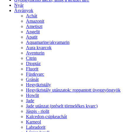
Nyár
Ásványok
Achát
Amazonit
Ametiszt
Angelit
Apatit
Aquamarine/akvamarin
Aura kvarcok
Aventurin
Citrin
Dioptáz
Fluorit
Füstkvarc
Gránát
Hegyikristály
Hegyikristály utánzatok: roppantott üveggyöngyök
Howlit
Jade
Jade utánzat (préselt törmelékes kvarc)
Jáspis - riolit
Kalcedon-csipkeachát
Karneol
Labradorit