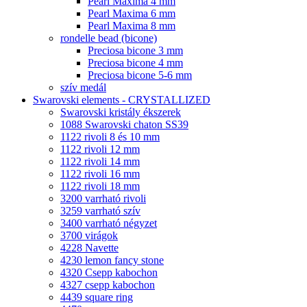
Pearl Maxima 4 mm
Pearl Maxima 6 mm
Pearl Maxima 8 mm
rondelle bead (bicone)
Preciosa bicone 3 mm
Preciosa bicone 4 mm
Preciosa bicone 5-6 mm
szív medál
Swarovski elements - CRYSTALLIZED
Swarovski kristály ékszerek
1088 Swarovski chaton SS39
1122 rivoli 8 és 10 mm
1122 rivoli 12 mm
1122 rivoli 14 mm
1122 rivoli 16 mm
1122 rivoli 18 mm
3200 varrható rivoli
3259 varrható szív
3400 varrható négyzet
3700 virágok
4228 Navette
4230 lemon fancy stone
4320 Csepp kabochon
4327 csepp kabochon
4439 square ring