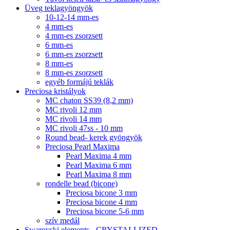
Üveg teklagyöngyök
10-12-14 mm-es
4 mm-es
4 mm-es zsorzsett
6 mm-es
6 mm-es zsorzsett
8 mm-es
8 mm-es zsorzsett
egyéb formájú teklák
Preciosa kristályok
MC chaton SS39 (8,2 mm)
MC rivoli 12 mm
MC rivoli 14 mm
MC rivoli 47ss - 10 mm
Round bead- kerek gyöngyök
Preciosa Pearl Maxima
Pearl Maxima 4 mm
Pearl Maxima 6 mm
Pearl Maxima 8 mm
rondelle bead (bicone)
Preciosa bicone 3 mm
Preciosa bicone 4 mm
Preciosa bicone 5-6 mm
szív medál
Swarovski elements - CRYSTALLIZED