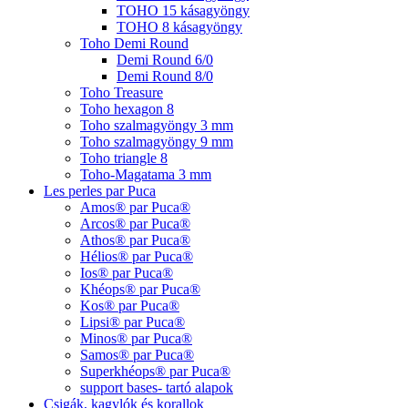
TOHO 15 kásagyöngy
TOHO 8 kásagyöngy
Toho Demi Round
Demi Round 6/0
Demi Round 8/0
Toho Treasure
Toho hexagon 8
Toho szalmagyöngy 3 mm
Toho szalmagyöngy 9 mm
Toho triangle 8
Toho-Magatama 3 mm
Les perles par Puca
Amos® par Puca®
Arcos® par Puca®
Athos® par Puca®
Hélios® par Puca®
Ios® par Puca®
Khéops® par Puca®
Kos® par Puca®
Lipsi® par Puca®
Minos® par Puca®
Samos® par Puca®
Superkhéops® par Puca®
support bases- tartó alapok
Csigák, kagylók és korallok