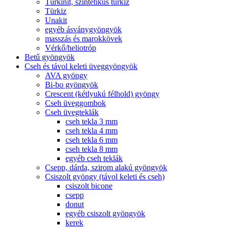
Türkinit, szintetikus türkiz
Türkiz
Unakit
egyéb ásványgyöngyök
masszás és marokkövek
Vérkő/heliotróp
Betű gyöngyök
Cseh és távol keleti üveggyöngyök
AVA gyöngy
Bi-bo gyöngyök
Crescent (kétlyukú félhold) gyöngy
Cseh üveggombok
Cseh üvegteklák
cseh tekla 3 mm
cseh tekla 4 mm
cseh tekla 6 mm
cseh tekla 8 mm
egyéb cseh teklák
Csepp, dárda, szirom alakú gyöngyök
Csiszolt gyöngy (távol keleti és cseh)
csiszolt bicone
csepp
donut
egyéb csiszolt gyöngyök
kerek