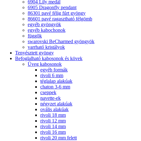
6904 Lily medál
6905 Dragonfly pendant
86301 pavé félig fúrt gyöngy
86601 pavé ragasztható félgömb
egyéb gyöngyök
egyéb kabochonok
függõk
swarovski BeCharmed gyöngyök
varrható kristályok
Tenyésztett gyöngy
Befoglalható kabosonok és kövek
Üveg kabosonok
egyéb formák
rivoli 6 mm
téglalap alakúak
chaton 3-6 mm
cseppek
navette-ek
négyzet alakúak
ovális alakúak
rivoli 18 mm
rivoli 12 mm
rivoli 14 mm
rivoli 16 mm
rivoli 20 mm felett