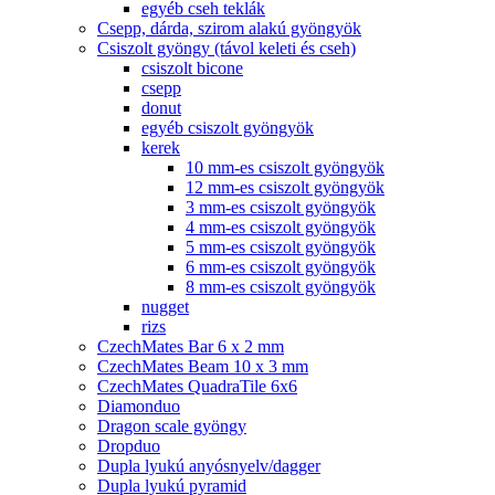
egyéb cseh teklák
Csepp, dárda, szirom alakú gyöngyök
Csiszolt gyöngy (távol keleti és cseh)
csiszolt bicone
csepp
donut
egyéb csiszolt gyöngyök
kerek
10 mm-es csiszolt gyöngyök
12 mm-es csiszolt gyöngyök
3 mm-es csiszolt gyöngyök
4 mm-es csiszolt gyöngyök
5 mm-es csiszolt gyöngyök
6 mm-es csiszolt gyöngyök
8 mm-es csiszolt gyöngyök
nugget
rizs
CzechMates Bar 6 x 2 mm
CzechMates Beam 10 x 3 mm
CzechMates QuadraTile 6x6
Diamonduo
Dragon scale gyöngy
Dropduo
Dupla lyukú anyósnyelv/dagger
Dupla lyukú pyramid