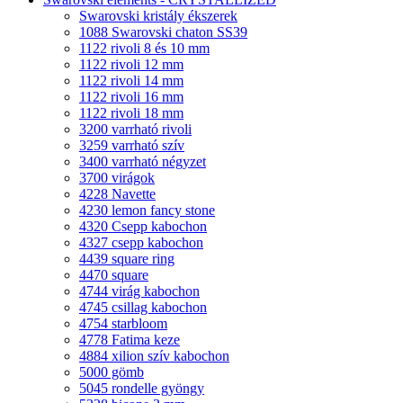
Swarovski kristály ékszerek
1088 Swarovski chaton SS39
1122 rivoli 8 és 10 mm
1122 rivoli 12 mm
1122 rivoli 14 mm
1122 rivoli 16 mm
1122 rivoli 18 mm
3200 varrható rivoli
3259 varrható szív
3400 varrható négyzet
3700 virágok
4228 Navette
4230 lemon fancy stone
4320 Csepp kabochon
4327 csepp kabochon
4439 square ring
4470 square
4744 virág kabochon
4745 csillag kabochon
4754 starbloom
4778 Fatima keze
4884 xilion szív kabochon
5000 gömb
5045 rondelle gyöngy