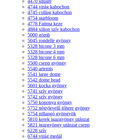
4470 square
4744 virág kabochon
4745 csillag kabochon
4754 starbloom
4778 Fatima keze
4884 xilion szív kabochon
5000 gömb
5045 rondelle gyöngy
5328 bicone 3 mm
5328 bicone 4 mm
5328 bicone 6 mm
5500 csepp gyöngy
5540 artemis
5541 large dome
5542 dome bead
5601 kocka gyöngy
5741 szív gyöngy
5742 szív gyöngy
5750 koponya gyöngy
5752 négylevelű lóhere gyöngy
5754 pillangó gyöngyök
5810 kerek igazgyöngy utánzat
5821 igazgyöngy utánzat csepp
6228 szív
6744 virág medál