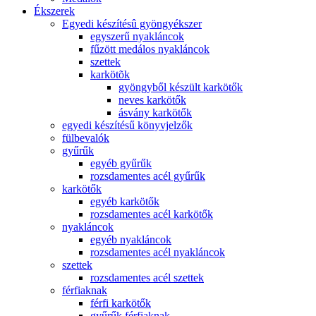
Ékszerek
Egyedi készítésû gyöngyékszer
egyszerű nyakláncok
fűzött medálos nyakláncok
szettek
karkötõk
gyöngyből készült karkötők
neves karkötők
ásvány karkötők
egyedi készítésű könyvjelzők
fülbevalók
gyűrűk
egyéb gyűrűk
rozsdamentes acél gyűrűk
karkötők
egyéb karkötők
rozsdamentes acél karkötők
nyakláncok
egyéb nyakláncok
rozsdamentes acél nyakláncok
szettek
rozsdamentes acél szettek
férfiaknak
férfi karkötők
gyűrűk férfiaknak