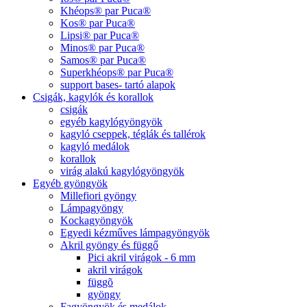
Khéops® par Puca®
Kos® par Puca®
Lipsi® par Puca®
Minos® par Puca®
Samos® par Puca®
Superkhéops® par Puca®
support bases- tartó alapok
Csigák, kagylók és korallok
csigák
egyéb kagylógyöngyök
kagyló cseppek, téglák és tallérok
kagyló medálok
korallok
virág alakú kagylógyöngyök
Egyéb gyöngyök
Millefiori gyöngy
Lámpagyöngy
Kockagyöngyök
Egyedi kézműves lámpagyöngyök
Akril gyöngy és függő
Pici akril virágok - 6 mm
akril virágok
függõ
gyöngy
Fagyöngyök és medálok