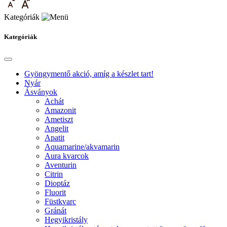
Kategóriák
Kategóriák
Gyöngymentő akció, amíg a készlet tart!
Nyár
Ásványok
Achát
Amazonit
Ametiszt
Angelit
Apatit
Aquamarine/akvamarin
Aura kvarcok
Aventurin
Citrin
Dioptáz
Fluorit
Füstkvarc
Gránát
Hegyikristály