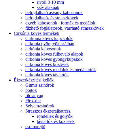
rivoli 8-10 mm
szív alakúak
befoglalható ásvány kabosonok
befoglalható- és strasszkövek
egyéb kabosonok , formák és medálok
fûzhetõ foglalatosok, varrható strasszkövek
Cirkónia köves termékek
Cirkonia köves kapcsolók
cirkonia gyöngyök szálban
cirkónia kabosonok
cirkonia köves fülbevaló alapok
cirkonia köves gyöngykupakok
cirkonia köves köztesek
cirkonia köves medálok és medáltartók
cirkonia köves távtartók
Ékszerkészítési kellék
Gumis zsinórok
bojtok
filc anyag
Flex-rite
Selyemzsinórok
Strasszos ékszeralkatrész
rondellek és golyók
távtartók és köztesek
csomórejtõ