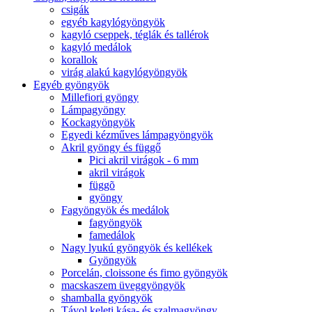
csigák
egyéb kagylógyöngyök
kagyló cseppek, téglák és tallérok
kagyló medálok
korallok
virág alakú kagylógyöngyök
Egyéb gyöngyök
Millefiori gyöngy
Lámpagyöngy
Kockagyöngyök
Egyedi kézműves lámpagyöngyök
Akril gyöngy és függő
Pici akril virágok - 6 mm
akril virágok
függõ
gyöngy
Fagyöngyök és medálok
fagyöngyök
famedálok
Nagy lyukú gyöngyök és kellékek
Gyöngyök
Porcelán, cloissone és fimo gyöngyök
macskaszem üveggyöngyök
shamballa gyöngyök
Távol keleti kása- és szalmagyöngy