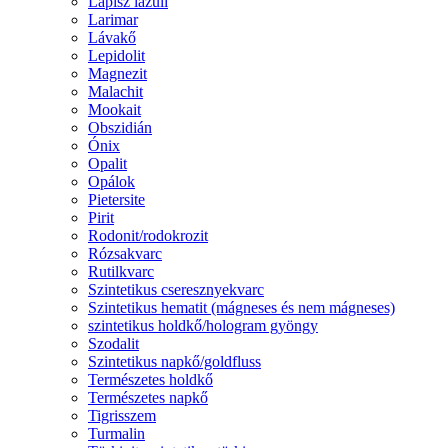
Lápisz lazuli
Larimar
Lávakő
Lepidolit
Magnezit
Malachit
Mookait
Obszidián
Ónix
Opalit
Opálok
Pietersite
Pirit
Rodonit/rodokrozit
Rózsakvarc
Rutilkvarc
Szintetikus cseresznyekvarc
Szintetikus hematit (mágneses és nem mágneses)
szintetikus holdkő/hologram gyöngy
Szodalit
Szintetikus napkő/goldfluss
Természetes holdkő
Természetes napkő
Tigrisszem
Turmalin