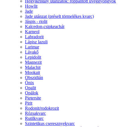
Hegyikristály utánzatok: roppantott üveggyöngyök
Howlit
Jade
Jade utánzat (préselt törmelékes kvarc)
Jáspis - riolit
Kalcedon-csipkeachát
Karneol
Labradorit
Lápisz lazuli
Larimar
Lávakő
Lepidolit
Magnezit
Malachit
Mookait
Obszidián
Ónix
Opalit
Opálok
Pietersite
Pirit
Rodonit/rodokrozit
Rózsakvarc
Rutilkvarc
Szintetikus cseresznyekvarc