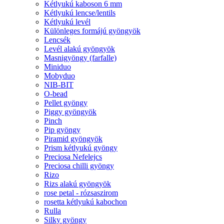
Kétlyukú kaboson 6 mm
Kétlyukú lencse/lentils
Kétlyukú levél
Különleges formájú gyöngyök
Lencsék
Levél alakú gyöngyök
Masnigyöngy (farfalle)
Miniduo
Mobyduo
NIB-BIT
O-bead
Pellet gyöngy
Piggy gyöngyök
Pinch
Pip gyöngy
Piramid gyöngyök
Prism kétlyukú gyöngy
Preciosa Nefelejcs
Preciosa chilli gyöngy
Rizo
Rizs alakú gyöngyök
rose petal - rózsaszirom
rosetta kétlyukú kabochon
Rulla
Silky gyöngy