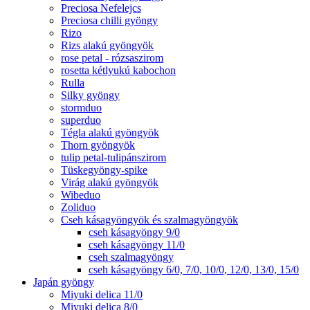
Preciosa Nefelejcs
Preciosa chilli gyöngy
Rizo
Rizs alakú gyöngyök
rose petal - rózsaszirom
rosetta kétlyukú kabochon
Rulla
Silky gyöngy
stormduo
superduo
Tégla alakú gyöngyök
Thorn gyöngyök
tulip petal-tulipánszirom
Tüskegyöngy-spike
Virág alakú gyöngyök
Wibeduo
Zoliduo
Cseh kásagyöngyök és szalmagyöngyök
cseh kásagyöngy 9/0
cseh kásagyöngy 11/0
cseh szalmagyöngy
cseh kásagyöngy 6/0, 7/0, 10/0, 12/0, 13/0, 15/0
Japán gyöngy
Miyuki delica 11/0
Miyuki delica 8/0