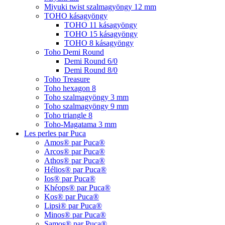
Miyuki twist szalmagyöngy 12 mm
TOHO kásagyöngy
TOHO 11 kásagyöngy
TOHO 15 kásagyöngy
TOHO 8 kásagyöngy
Toho Demi Round
Demi Round 6/0
Demi Round 8/0
Toho Treasure
Toho hexagon 8
Toho szalmagyöngy 3 mm
Toho szalmagyöngy 9 mm
Toho triangle 8
Toho-Magatama 3 mm
Les perles par Puca
Amos® par Puca®
Arcos® par Puca®
Athos® par Puca®
Hélios® par Puca®
Ios® par Puca®
Khéops® par Puca®
Kos® par Puca®
Lipsi® par Puca®
Minos® par Puca®
Samos® par Puca®