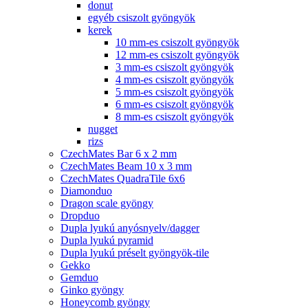
donut
egyéb csiszolt gyöngyök
kerek
10 mm-es csiszolt gyöngyök
12 mm-es csiszolt gyöngyök
3 mm-es csiszolt gyöngyök
4 mm-es csiszolt gyöngyök
5 mm-es csiszolt gyöngyök
6 mm-es csiszolt gyöngyök
8 mm-es csiszolt gyöngyök
nugget
rizs
CzechMates Bar 6 x 2 mm
CzechMates Beam 10 x 3 mm
CzechMates QuadraTile 6x6
Diamonduo
Dragon scale gyöngy
Dropduo
Dupla lyukú anyósnyelv/dagger
Dupla lyukú pyramid
Dupla lyukú préselt gyöngyök-tile
Gekko
Gemduo
Ginko gyöngy
Honeycomb gyöngy