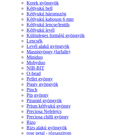
Kerek gyöngyök
Kétlyukú bell
Kétlyukú háromszög
Kétlyukú kaboson 6 mm
Kétlyukú lencse/lentils
Kétlyukú levél
Különleges formájú gyöngyök
Lencsék
Levél alakú gyöngyök
Masnigyöngy (farfalle)
Miniduo
Mobyduo
NIB-BIT
O-bead
Pellet gyöngy
Piggy gyöngyök
Pinch
Pip gyöngy
Piramid gyöngyök
Prism kétlyukú gyöngy
Preciosa Nefelejcs
Preciosa chilli gyöngy
Rizo
Rizs alakú gyöngyök
rose petal - rózsaszirom