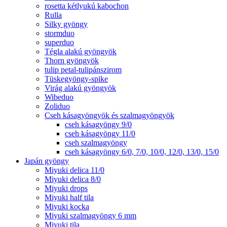
rosetta kétlyukú kabochon
Rulla
Silky gyöngy
stormduo
superduo
Tégla alakú gyöngyök
Thorn gyöngyök
tulip petal-tulipánszirom
Tüskegyöngy-spike
Virág alakú gyöngyök
Wibeduo
Zoliduo
Cseh kásagyöngyök és szalmagyöngyök
cseh kásagyöngy 9/0
cseh kásagyöngy 11/0
cseh szalmagyöngy
cseh kásagyöngy 6/0, 7/0, 10/0, 12/0, 13/0, 15/0
Japán gyöngy
Miyuki delica 11/0
Miyuki delica 8/0
Miyuki drops
Miyuki half tila
Miyuki kocka
Miyuki szalmagyöngy 6 mm
Miyuki tila