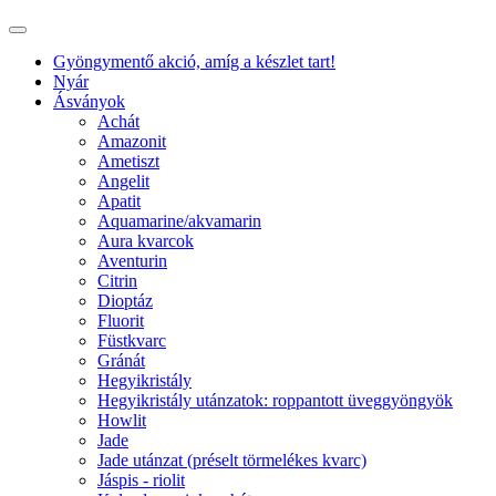
Gyöngymentő akció, amíg a készlet tart!
Nyár
Ásványok
Achát
Amazonit
Ametiszt
Angelit
Apatit
Aquamarine/akvamarin
Aura kvarcok
Aventurin
Citrin
Dioptáz
Fluorit
Füstkvarc
Gránát
Hegyikristály
Hegyikristály utánzatok: roppantott üveggyöngyök
Howlit
Jade
Jade utánzat (préselt törmelékes kvarc)
Jáspis - riolit