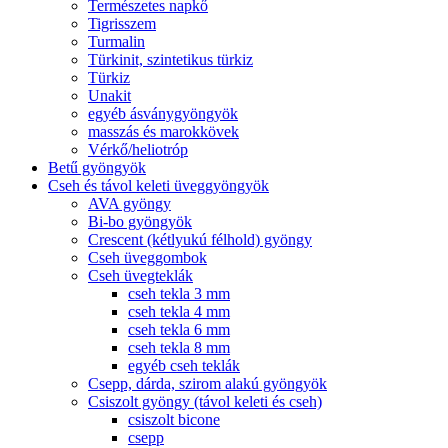
Természetes napkő
Tigrisszem
Turmalin
Türkinit, szintetikus türkiz
Türkiz
Unakit
egyéb ásványgyöngyök
masszás és marokkövek
Vérkő/heliotróp
Betű gyöngyök
Cseh és távol keleti üveggyöngyök
AVA gyöngy
Bi-bo gyöngyök
Crescent (kétlyukú félhold) gyöngy
Cseh üveggombok
Cseh üvegteklák
cseh tekla 3 mm
cseh tekla 4 mm
cseh tekla 6 mm
cseh tekla 8 mm
egyéb cseh teklák
Csepp, dárda, szirom alakú gyöngyök
Csiszolt gyöngy (távol keleti és cseh)
csiszolt bicone
csepp