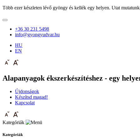
Több ezer készleten lévő gyöngy és kellék egy helyen. Utat mutatunk
+36 30 231 5498
info@gyongyudvar.hu
HU
EN
Alapanyagok ékszerkészítéshez - egy helyen
Újdonságok
Készítsd magad!
Kapcsolat
Kategóriák
Kategóriák