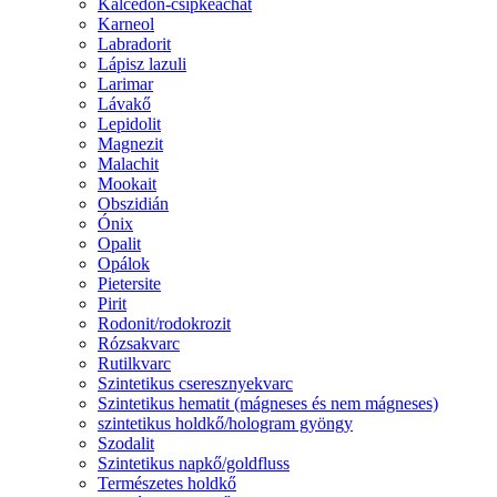
Kalcedon-csipkeachát
Karneol
Labradorit
Lápisz lazuli
Larimar
Lávakő
Lepidolit
Magnezit
Malachit
Mookait
Obszidián
Ónix
Opalit
Opálok
Pietersite
Pirit
Rodonit/rodokrozit
Rózsakvarc
Rutilkvarc
Szintetikus cseresznyekvarc
Szintetikus hematit (mágneses és nem mágneses)
szintetikus holdkő/hologram gyöngy
Szodalit
Szintetikus napkő/goldfluss
Természetes holdkő